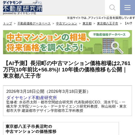
トップ
不動産価格データベース
中古マンション
東京都
東京都八王子市
【AI予
【AI予測】長沼町の中古マンション価格相場は2,761
万円(10年前比+56.8%)! 10年後の価格推移も公開｜
東京都八王子市
2026年3月18日公開（2026年3月18日更新）
ダイヤモンド不動産研究所
監修者:
水谷昂太郎・都市空間総合研究所 代表取締役CEO
、
清水千弘・一
橋大学 大学院ソーシャル・データサイエンス研究科教授
、
秋山祐樹・東京
都市大学 建築都市デザイン学部都市工学科教授