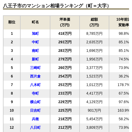
八王子市のマンション相場ランキング（町＝大字）
坪単価
総額
10年前比
順位
町名
(万円)
(万円)
変動率
1
旭町
418万円
8,785万円
98.8%
2
中町
293万円
2,635万円
85.1%
3
南町
283万円
1,696万円
85.1%
4
新町
279万円
1,956万円
74.5%
5
三崎町
260万円
3,377万円
73.9%
6
西片倉
254万円
1,523万円
36.2%
7
八木町
253万円
1,012万円
178.7%
8
寺町
233万円
4,417万円
67.5%
9
横山町
229万円
4,129万円
97.6%
10
日吉町
225万円
901万円
163.9%
11
兵衛
218万円
5,454万円
58.2%
12
八日町
212万円
3,809万円
73.9%