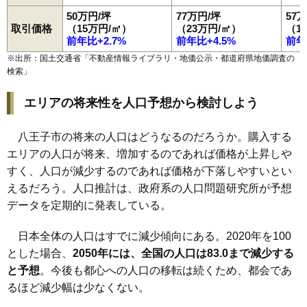
50万円/坪
77万円/坪
57
取引価格
（15万円/㎡）
（23万円/㎡）
（1
前年比+2.7%
前年比+4.5%
前年
※出所：国土交通省「
不動産情報ライブラリ・地価公示・都道府県地価調査の
検索
」
エリアの将来性を人口予想から検討しよう
八王子市の将来の人口はどうなるのだろうか。購入する
エリアの人口が将来、増加するのであれば価格が上昇しや
すく、人口が減少するのであれば価格が下落しやすいとい
えるだろう。人口推計は、政府系の人口問題研究所が予想
データを定期的に発表している。
日本全体の人口はすでに減少傾向にある。2020年を100
とした場合、
2050年には、全国の人口は83.0まで減少する
と予想
。今後も都心への人口の移転は続くため、都会であ
るほど減少幅は少なくない。