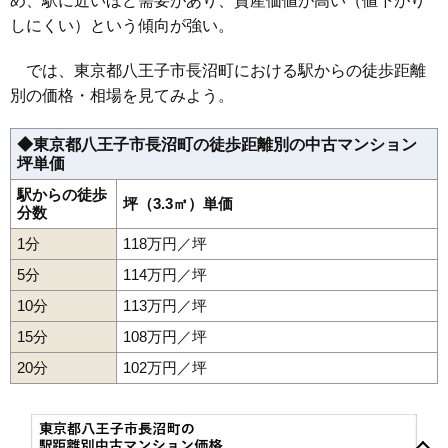
め、駅に近いほど需要があり、資産価値が高い（値下がり
44
高尾町
134万円
2,138万円
73.8%
しにくい）という傾向が強い。
45
追分町
126万円
758万円
110.1%
では、東京都八王子市長沼町における駅からの徒歩距離
46
北野町
125万円
1,880万円
75.6%
別の価格・相場を見てみよう。
47
上柚木
122万円
3,304万円
56.8%
48
元横山町
122万円
1,830万円
108.8%
◆東京都八王子市長沼町の徒歩距離別の中古マンション
坪単価
49
北野台
120万円
2,526万円
50.9%
50
片倉町
120万円
2,158万円
70.1%
駅からの徒歩
坪（3.3㎡）単価
分数
51
石川町
118万円
2,879万円
74.1%
1分
118万円／坪
52
叶谷町
114万円
2,045万円
57.1%
5分
114万円／坪
53
狭間町
112万円
2,125万円
53.1%
10分
113万円／坪
54
館町
111万円
2,782万円
58.0%
15分
108万円／坪
55
大和田町
108万円
1,951万円
67.7%
56
暁町
104万円
1,669万円
91.4%
20分
102万円／坪
57
久保山町
101万円
2,429万円
73.0%
暁町
旭町
石川町
上野町
打越町
追分町
大塚
大谷町
大和田町
58
諏訪町
95万円
1,512万円
85.6%
鹿島
片倉町
叶谷町
上柚木
北野台
北野町
椚田町
久保山町
越野