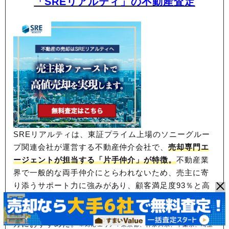
「SREリアルティ」の不動産査定
SREリアルティは、東証プライム上場のソニーグルー
プ関連会社が運営する不動産仲介会社で、
売却専門エ
ージェントが担当する「片手仲介」が特徴。
不動産業
界で一般的な両手仲介にとらわれないため、
売主に寄
り添うサポート力に強みがあり、顧客満足度93％と高
い評価を得ている。
ソニーグループと共同開発したAI
技術を査定にも活用
しており、高値売却を目指したい
方におすすめだ。
※対応エリア：東京都、神奈川県、千葉県、埼玉