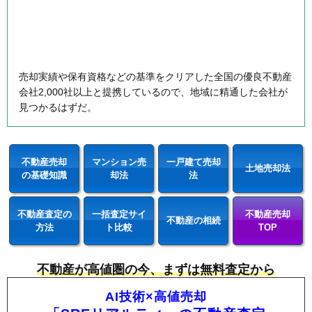
売却実績や保有資格などの基準をクリアした全国の優良不動産
会社2,000社以上と提携しているので、地域に精通した会社が
見つかるはずだ。
不動産売却
マンション売
一戸建て売却
土地売却法
の基礎知識
却法
法
不動産査定の
一括査定サイ
不動産売却
不動産の相続
方法
ト比較
TOP
不動産が高値圏の今、まずは無料査定から
AI技術×高値売却