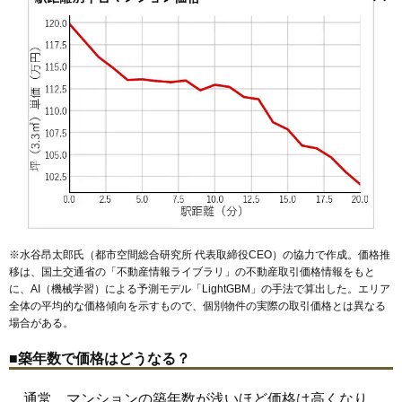
小比企町
八王子みなみ野駅
子安町
左入町
片倉駅
散田町
八王子駅
下柚木
西八王子駅
新町
諏訪町
高尾駅
千人町
台町
59
中野上町
94万円
1,963万円
84.1%
高尾町
北八王子駅
高倉町
小宮駅
館町
寺田町
長沼駅
寺町
北野駅
中町
京王八王子駅
長沼町
中野上町
京王堀之内駅
中野山王
七国
南大沢駅
並木町
京王片倉駅
西片倉
狭間町
山田駅
八幡町
めじろ台駅
初沢町
東浅川町
狭間駅
松が谷駅
東中野
兵衛
60
めじろ台
93万円
1,676万円
43.5%
日吉町
大塚・帝京大学駅
別所
堀之内
本町
中央大学・明星大学駅
松が谷
松木
三崎町
緑町
南大沢
南町
61
初沢町
92万円
1,746万円
22.0%
みなみ野
明神町
めじろ台
元本郷町
元横山町
八木町
山田町
鑓水
八日町
横川町
横山町
四谷町
万町
62
寺田町
92万円
2,290万円
64.0%
63
散田町
84万円
1,586万円
62.8%
64
鹿島
83万円
1,323万円
51.2%
65
横川町
80万円
321万円
55.8%
66
緑町
77万円
1,224万円
52.5%
67
椚田町
66万円
1,194万円
57.3%
68
小比企町
58万円
923万円
51.4%
※水谷昂太郎氏（都市空間総合研究所 代表取締役CEO）の協力で作成。価格推
移は、国土交通省の「
不動産情報ライブラリ
」の不動産取引価格情報をもと
に、AI（機械学習）による予測モデル「LightGBM」の手法で算出した。エリア
全体の平均的な価格傾向を示すもので、個別物件の実際の取引価格とは異なる
場合がある。
■築年数で価格はどうなる？
通常、マンションの築年数が浅いほど価格は高くなり、