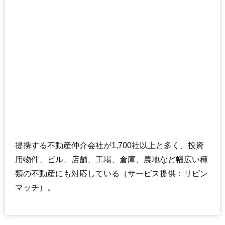
マリオン平山城址
住所
東京都八王子市長沼町
交通
平山城址公園駅（8分）
240万円～340万円
相場
(15.0万円/㎡~21.3万円/㎡)
マンションナビで
無料一括査定をする
リリファ八王子北野3号棟
提携する不動産仲介会社が1,700社以上と多く、投資
住所
東京都八王子市長沼町
用物件、ビル、店舗、工場、倉庫、農地など幅広い種
交通
北野駅（11分）
類の不動産にも対応している（サービス提供：リビン
2,500万円～2,700万円
相場
マッチ）。
(39.1万円/㎡~42.2万円/㎡)
マンションナビで
無料一括査定をする