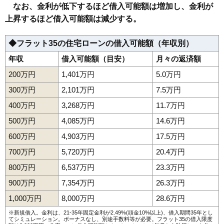
なお、金利が低下するほど借入可能額は増加し、金利が
上昇するほど借入可能額は減少する。
◆フラット35の住宅ローンの借入可能額（年収別）
年収
借入可能額（目安）
月々の返済額
200万円
1,401万円
5.0万円
300万円
2,101万円
7.5万円
400万円
3,268万円
11.7万円
500万円
4,085万円
14.6万円
600万円
4,903万円
17.5万円
700万円
5,720万円
20.4万円
800万円
6,537万円
23.3万円
900万円
7,354万円
26.3万円
1,000万円
8,000万円
28.6万円
※新規借入。金利は、21-35年固定金利が2.49%(頭金10%以上)、借入期間35年とし
てシミュレーション。ボーナスなし、別途手数料等が必要。フラット35の借入限度