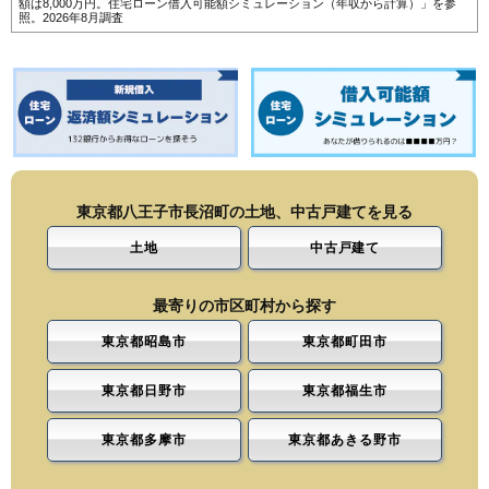
額は8,000万円。
住宅ローン借入可能額シミュレーション（年収から計算）
」を参
照。2026年8月調査
東京都八王子市長沼町の土地、中古戸建てを見る
土地
中古戸建て
最寄りの市区町村から探す
東京都昭島市
東京都町田市
東京都日野市
東京都福生市
東京都多摩市
東京都あきる野市