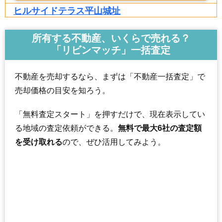
ヒルサイドテラス平山城址
住所
東京都八王子市長沼町
所有する不動産、いくらで売れる？
交通
長沼駅（13分）、平山城址公園駅（15分）
「リビンマッチ」一括査定
3,900万円～4,200万円
相場
(39.0万円/㎡~42.0万円/㎡)
不動産を売却するなら、まずは「不動産一括査定」で
売却価格の目安を知ろう。
マンションナビで
無料一括査定をする
「無料査定スタート」を押すだけで、現在表示してい
サニーコート長沼
る地域の査定依頼ができる。
無料で最大6社の査定額
住所
東京都八王子市長沼町
を受け取れる
ので、ぜひ活用してみよう。
交通
長沼駅（2分）
2,840万円～3,040万円
相場
(39.4万円/㎡~42.2万円/㎡)
マンションナビで
無料一括査定をする