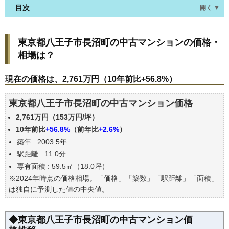
目次
開く ▼
東京都八王子市長沼町の中古マンションの価格・相
東京都八王子市長沼町の中古マンションの価格・
場は？
相場は？
現在の価格は、2,761万円（10年前比+56.8%）
価格を詳細に分析しよう
現在の価格は、2,761万円（10年前比+56.8%）
駅からの徒歩距離で価格はどうなる？
東京都八王子市長沼町の中古マンション価格
築年数で価格はどうなる？
2,761万円（153万円/坪）
東京都八王子市長沼町の中古マンションの過去の売
買事例
10年前比
+56.8%
（前年比
+2.6%
）
築年 : 2003.5年
公示地価はいくら
駅距離 : 11.0分
エリアの将来性を人口予想から検討しよう
専有面積 : 59.5㎡（18.0坪）
自分の年収でいくらの不動産が買える？
※2024年時点の価格相場。「価格」「築数」「駅距離」「面積」
は独自に予測した値の中央値。
◆東京都八王子市長沼町の中古マンション価