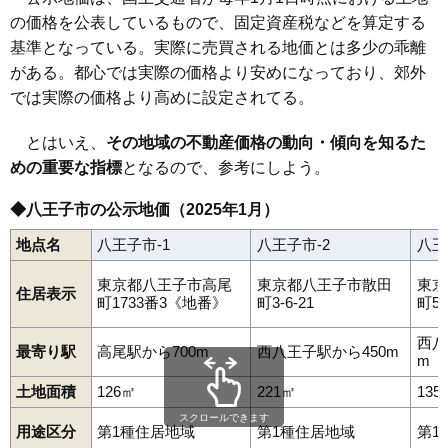
の価格を公表しているもので、固定資産税などを算定する
基準となっている。実際に売買される地価とは多少の乖離
がある。都心では実際の価格より安めになっており、郊外
では実際の価格より高めに設定されてる。
とはいえ、
その地域の不動産価格の動向・傾向を知るた
めの重要な指標
となるので、参考にしよう。
◆八王子市の公示地価（2025年1月）
地点名
八王子市-1
八王子市-2
八王
東京都八王子市高尾
東京都八王子市散田
東京
住居表示
町1733番3《地番》
町3-6-21
町5-
西八
最寄り駅
高尾駅から700m
西八王子駅から450m
m
土地面積
126㎡
221㎡
135
スクロールできます
用途区分
第1種住居地域
第1種住居地域
第1