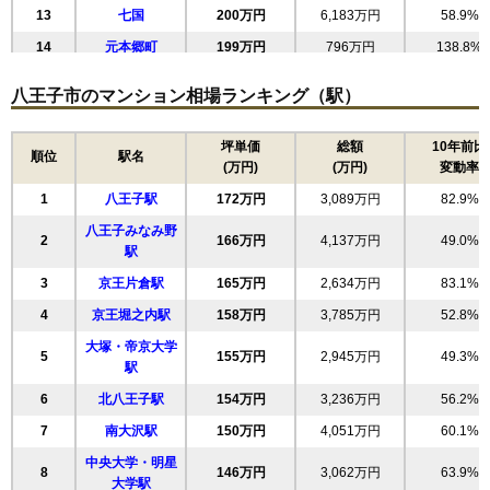
13
七国
200万円
6,183万円
58.9%
14
元本郷町
199万円
796万円
138.8%
15
子安町
183万円
3,483万円
67.8%
八王子市のマンション相場ランキング（駅）
16
本町
176万円
3,159万円
89.5%
17
万町
174万円
3,132万円
65.4%
坪単価
総額
10年前比
順位
駅名
(万円)
(万円)
変動率
18
千人町
170万円
2,555万円
130.0%
1
八王子駅
172万円
3,089万円
82.9%
19
松木
168万円
3,698万円
51.2%
八王子みなみ野
20
堀之内
164万円
3,617万円
53.5%
2
166万円
4,137万円
49.0%
駅
21
左入町
163万円
652万円
144.6%
3
京王片倉駅
165万円
2,634万円
83.1%
22
松が谷
163万円
3,906万円
44.1%
4
京王堀之内駅
158万円
3,785万円
52.8%
23
東中野
161万円
3,061万円
57.8%
大塚・帝京大学
5
155万円
2,945万円
49.3%
24
高倉町
159万円
3,343万円
58.2%
駅
25
山田町
157万円
944万円
99.6%
6
北八王子駅
154万円
3,236万円
56.2%
26
東浅川町
157万円
3,293万円
59.0%
7
南大沢駅
150万円
4,051万円
60.1%
27
みなみ野
156万円
3,894万円
48.5%
中央大学・明星
8
146万円
3,062万円
63.9%
大学駅