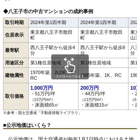
◆八王子市の中古マンションの成約事例
取引時期
2024年第1四半期
2024年第1四半期
20
東京都八王子市散田
東京都八王子市散田
東京
住居表示
町
町
山王
西八王子駅から徒歩4
西八王子駅から徒歩8
八王
最寄駅
分
分
分
用途区分
第1種住居地域
第1種住居地域
第1
1970年築、2LDK、S
建物属性
1985年築、1K、RC
19
スクロールできます
RC
1,000万円
200万円
10
・51万円/坪
・44万円/坪
・2
取引価格
（15万円/m²）
（13万円/m²）
（0.
・床面積65㎡
・床面積15㎡
・床
※参考：国土交通省「
不動産情報ライブラリ
」
■公示地価はいくら？
公示地価は、国土交通省が毎年1月1日時点における土地