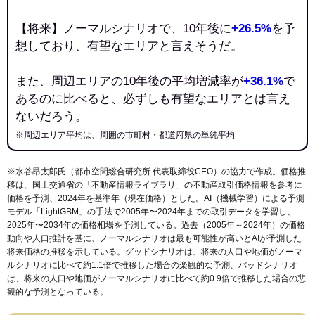
【将来】ノーマルシナリオで、10年後に
+26.5%
を予
想しており、有望なエリアと言えそうだ。
また、周辺エリアの10年後の平均増減率が
+36.1%
で
あるのに比べると、必ずしも有望なエリアとは言え
ないだろう。
※周辺エリア平均は、周囲の市町村・都道府県の単純平均
※水谷昂太郎氏（都市空間総合研究所 代表取締役CEO）の協力で作成。価格推
移は、国土交通省の「
不動産情報ライブラリ
」の不動産取引価格情報を参考に
価格を予測、2024年を基準年（現在価格）とした。AI（機械学習）による予測
モデル「LightGBM」の手法で2005年〜2024年までの取引データを学習し、
2025年〜2034年の価格相場を予測している。過去（2005年～2024年）の価格
動向や人口推計を基に、ノーマルシナリオは最も可能性が高いとAIが予測した
将来価格の推移を示している。グッドシナリオは、将来の人口や地価がノーマ
ルシナリオに比べて約1.1倍で推移した場合の楽観的な予測、バッドシナリオ
は、将来の人口や地価がノーマルシナリオに比べて約0.9倍で推移した場合の悲
観的な予測となっている。