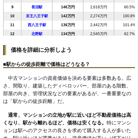
28
並木町
155万円
3,414万円
56.4%
9
長沼駅
146万円
2,618万円
60.5%
29
大塚
154万円
2,932万円
56.6%
10
京王八王子駅
142万円
2,274万円
100.8%
30
長沼町
153万円
2,761万円
56.8%
11
西八王子駅
136万円
2,442万円
101.4%
31
四谷町
150万円
600万円
158.1%
12
北野駅
134万円
2,545万円
62.7%
32
南大沢
150万円
4,187万円
63.8%
13
めじろ台駅
131万円
2,493万円
66.7%
33
越野
149万円
2,832万円
59.2%
価格を詳細に分析しよう
14
片倉駅
115万円
1,836万円
62.7%
34
八幡町
147万円
2,798万円
91.3%
15
高尾駅
106万円
2,022万円
73.3%
35
上野町
146万円
586万円
118.8%
■駅からの徒歩距離で価格はどうなる？
16
小宮駅
102万円
2,456万円
70.2%
36
別所
146万円
3,951万円
65.7%
中古マンションの資産価値を決める要素は多数ある。広
17
松が谷駅
94万円
1,789万円
44.6%
37
打越町
146万円
2,764万円
60.9%
さ、間取り、建築したディベロッパー、部屋のある階数、
18
山田駅
77万円
1,227万円
52.4%
38
鑓水
140万円
4,207万円
34.6%
部屋の向き、管理状況などの要素があるが、一番重要なの
19
狭間駅
71万円
1,269万円
60.7%
39
明神町
140万円
2,236万円
104.9%
は「駅からの徒歩距離」だ。
40
台町
140万円
2,932万円
84.0%
通常、マンションの立地が駅に近いほど不動産価格は高
41
下柚木
137万円
3,435万円
37.2%
くなり、駅から離れるほど、価格は安くなる。
特にマンシ
42
中野山王
137万円
549万円
129.8%
ョンは駅へのアクセスの良さを求めて購入する人が多いた
43
大谷町
134万円
538万円
119.9%