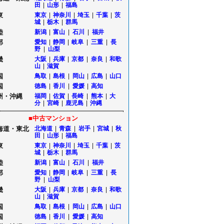
田
|
山形
|
福島
東
東京
|
神奈川
|
埼玉
|
千葉
|
茨
城
|
栃木
|
群馬
陸
新潟
|
富山
|
石川
|
福井
部
愛知
|
静岡
|
岐阜
|
三重
|
長
野
|
山梨
畿
大阪
|
兵庫
|
京都
|
奈良
|
和歌
山
|
滋賀
国
鳥取
|
島根
|
岡山
|
広島
|
山口
国
徳島
|
香川
|
愛媛
|
高知
州・沖縄
福岡
|
佐賀
|
長崎
|
熊本
|
大
分
|
宮崎
|
鹿児島
|
沖縄
■中古マンション
海道・東北
北海道
|
青森
|
岩手
|
宮城
|
秋
田
|
山形
|
福島
東
東京
|
神奈川
|
埼玉
|
千葉
|
茨
城
|
栃木
|
群馬
陸
新潟
|
富山
|
石川
|
福井
部
愛知
|
静岡
|
岐阜
|
三重
|
長
野
|
山梨
畿
大阪
|
兵庫
|
京都
|
奈良
|
和歌
山
|
滋賀
国
鳥取
|
島根
|
岡山
|
広島
|
山口
国
徳島
|
香川
|
愛媛
|
高知