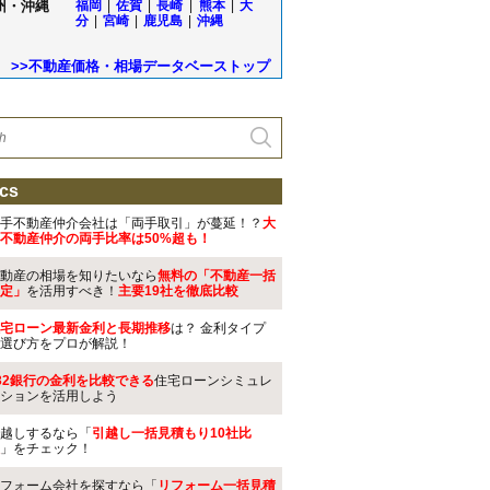
州・沖縄
福岡
|
佐賀
|
長崎
|
熊本
|
大
分
|
宮崎
|
鹿児島
|
沖縄
>>不動産価格・相場データベーストップ
cs
手不動産仲介会社は「両手取引」が蔓延！？
大
不動産仲介の両手比率は50%超も！
動産の相場を知りたいなら
無料の「不動産一括
定」
を活用すべき！
主要19社を徹底比較
宅ローン最新金利と長期推移
は？ 金利タイプ
選び方をプロが解説！
32銀行の金利を比較できる
住宅ローンシミュレ
ションを活用しよう
越しするなら「
引越し一括見積もり10社比
」をチェック！
フォーム会社を探すなら「
リフォーム一括見積