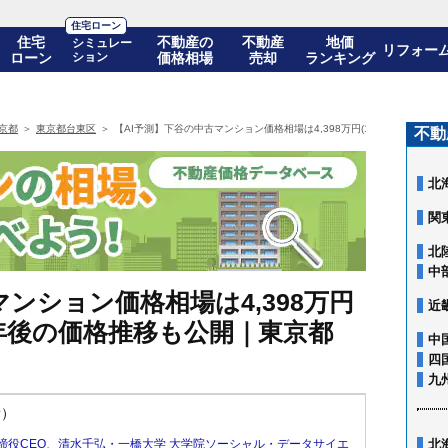
住宅ローン
住宅
不動産の
不動産
地価
シミュレー
リフォー
ローン
ション
価格相場
売却
ランキング
京都
東京都台東区
【AI予測】下谷の中古マンション価格相場は4,398万円(10年前比+86.0
不動
北
関
北
中
ンション価格相場は4,398万円
近
! 10年後の価格推移も公開｜東京都
中
四
九
新）
締役CEO
、
清水千弘・一橋大学 大学院ソーシャル・データサイエ
北