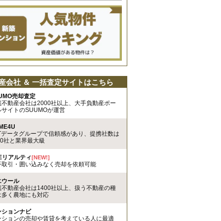
産会社 ＆ 一括査定サイトはこちら
UMO売却査定
載不動産会社は2000社以上、大手負動産ポー
ルサイトのSUUMOが運営
ME4U
TTデータグループで信頼感があり、提携社数は
00社と業界最大級
REリアルティ
[NEW!]
手取引・囲い込みなく売却を依頼可能
エウール
載不動産会社は1400社以上、扱う不動産の種
は多く農地にも対応
ンションナビ
ンションの売却や賃貸を考えている人に最適