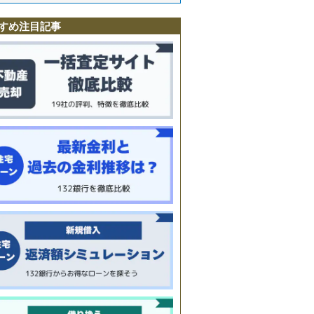
島
すめ注目記事
駅