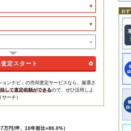
浅草
鶯谷駅
浅草橋
上野駅
池之端
御徒町駅
今戸
入谷
浅草橋駅
上野
上野桜木
浅草〔東武・都営・メトロ〕駅
雷門
北上野
清川
蔵前
小
寿
京成上野駅
駒形
下谷
千束
田原町駅
台東
鳥越
稲荷町駅
西浅草
上野広小路駅
日本堤
根岸
橋場
三ノ輪駅
花川戸
入谷駅
東浅草
おす
東上野
仲御徒町駅
松が谷
上野御徒町駅
三筋
三ノ輪
元浅草
新御徒町駅
谷中
柳橋
蔵前駅
竜泉
浅草〔つくばEXP〕
ションナビ」の売却査定サービスなら、厳選さ
一括して査定依頼ができる
ので、ぜひ活用しよ
リサーチ）
7万円/坪、10年前比+86.0%）