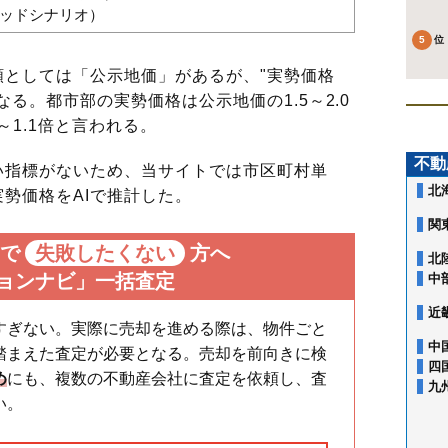
バッドシナリオ）
としては「公示地価」があるが、"実勢価格
る。都市部の実勢価格は公示地価の1.5～2.0
～1.1倍と言われる。
不動
指標がないため、当サイトでは市区町村単
北
勢価格をAIで推計した。
関
で
失敗したくない
方へ
北
ョンナビ」一括査定
中
近
すぎない。実際に売却を進める際は、物件ごと
中
踏まえた査定が必要となる。売却を前向きに検
四
め
にも、複数の不動産会社に査定を依頼し、査
九
い。