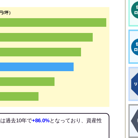
円/坪）
は過去10年で
+86.0%
となっており、資産性