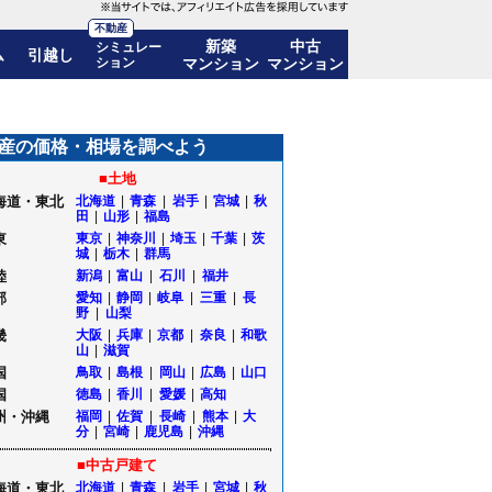
不動産
新築
中古
シミュレー
ム
引越し
ション
マンション
マンション
%)! 10年後の価格推移も公開｜東京都台東区
産の価格・相場を調べよう
■土地
海道・東北
北海道
|
青森
|
岩手
|
宮城
|
秋
田
|
山形
|
福島
東
東京
|
神奈川
|
埼玉
|
千葉
|
茨
城
|
栃木
|
群馬
陸
新潟
|
富山
|
石川
|
福井
部
愛知
|
静岡
|
岐阜
|
三重
|
長
野
|
山梨
畿
大阪
|
兵庫
|
京都
|
奈良
|
和歌
山
|
滋賀
国
鳥取
|
島根
|
岡山
|
広島
|
山口
国
徳島
|
香川
|
愛媛
|
高知
州・沖縄
福岡
|
佐賀
|
長崎
|
熊本
|
大
分
|
宮崎
|
鹿児島
|
沖縄
■中古戸建て
海道・東北
北海道
|
青森
|
岩手
|
宮城
|
秋