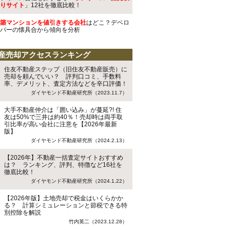
りサイト
」12社を徹底比較！
築マンションを値引きする会社
はどこ？デベロ
パーの懐具合から傾向を分析
産売却アクセスランキング
住友不動産ステップ（旧住友不動産販売）に
売却を頼んでいい？ 評判口コミ、手数料
率、デメリット、査定方法などを辛口評価！
ダイヤモンド不動産研究所（2023.11.7）
大手不動産仲介は「囲い込み」が蔓延?! 住
友は50%で三井は約40％！売却時は両手取
引比率が高い会社に注意を【2026年最新
版】
ダイヤモンド不動産研究所（2024.2.13）
【2026年】不動産一括査定サイトおすすめ
は？ ランキング、評判、特徴など16社を
徹底比較！
ダイヤモンド不動産研究所（2024.1.22）
【2026年版】土地売却で税金はいくらかか
る？ 計算シミュレーションと節税できる特
別控除を解説
竹内英二（2023.12.28）