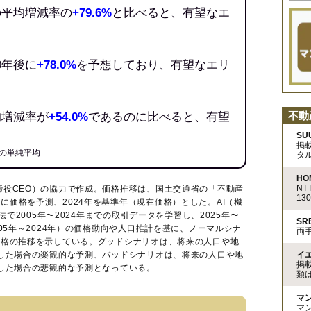
の平均増減率の
+79.6%
と比べると、有望なエ
0年後に
+78.0%
を予想しており、有望なエリ
不動
均増減率が
+54.0%
であるのに比べると、有望
SU
掲
の単純平均
タ
HO
N
締役CEO）の協力で作成。価格推移は、国土交通省の「
不動産
13
に価格を予測、2024年を基準年（現在価格）とした。AI（機
法で2005年〜2024年までの取引データを学習し、2025年〜
S
005年～2024年）の価格動向や人口推計を基に、ノーマルシナ
両
価格の推移を示している。グッドシナリオは、将来の人口や地
イ
移した場合の楽観的な予測、バッドシナリオは、将来の人口や地
掲
移した場合の悲観的な予測となっている。
類
マ
マ