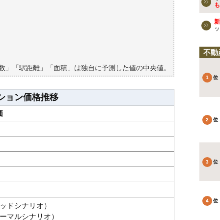
ョンの過去の売買事例
も
新
検討しよう
ッ
買える？
不動
築数」「駅距離」「面積」は独自に予測した値の中央値。
ション価格推移
価
グッドシナリオ）
（ノーマルシナリオ）