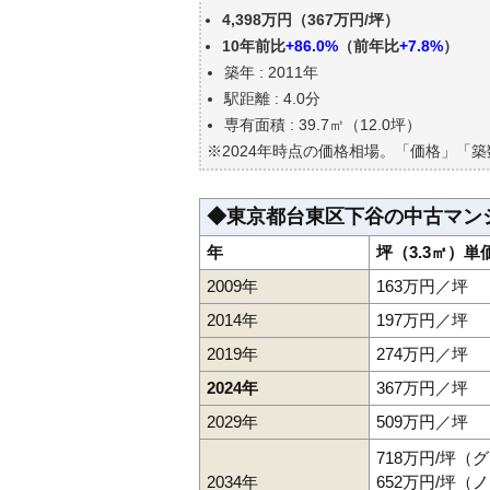
東京都台東区下谷の中古マンシ
4,398万円（367万円/坪）
公示地価はいくら
10年前比
+86.0%
（前年比
+7.8%
）
エリアの将来性を人口予想から
築年 : 2011年
自分の年収でいくらの不動産が
駅距離 : 4.0分
専有面積 : 39.7㎡（12.0坪）
※2024年時点の価格相場。「価格」「
◆東京都台東区下谷の中古マン
年
坪（3.3㎡）単
2009年
163万円／坪
2014年
197万円／坪
2019年
274万円／坪
2024年
367万円／坪
2029年
509万円／坪
718万円/坪（
2034年
652万円/坪