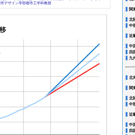
都市デザイン学部都市工学科教授
関
北
中
近
中
四
九
北
関
北
中
近
中
四