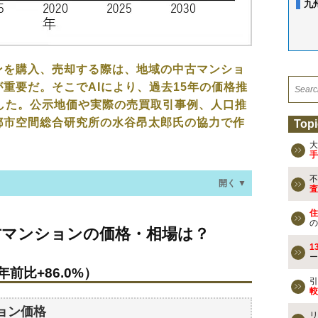
九
ンを購入、売却する際は、地域の中古マンショ
重要だ。そこでAIにより、過去15年の価格推
した。公示地価や実際の売買取引事例、人口推
都市空間総合研究所の水谷昂太郎氏の協力で作
Topi
大
手
不
開く ▼
査
住
ョンの価格・相場は？
の
古マンションの価格・相場は？
年前比+86.0%）
1
ー
年前比+86.0%）
なる？
引
較
ョン価格
リ