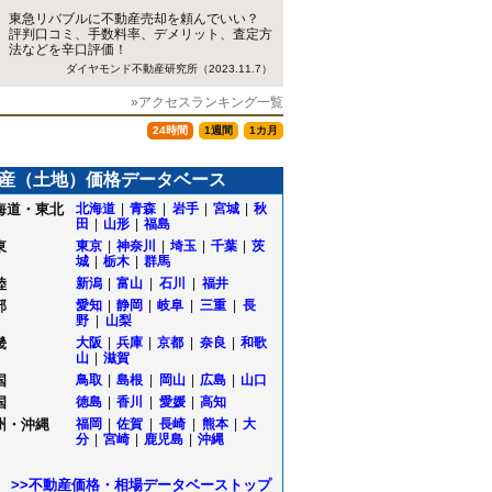
東急リバブルに不動産売却を頼んでいい？
評判口コミ、手数料率、デメリット、査定方
法などを辛口評価！
ダイヤモンド不動産研究所（2023.11.7）
»アクセスランキング一覧
24時間
1週間
1カ月
産（土地）価格データベース
海道・東北
北海道
|
青森
|
岩手
|
宮城
|
秋
田
|
山形
|
福島
東
東京
|
神奈川
|
埼玉
|
千葉
|
茨
城
|
栃木
|
群馬
陸
新潟
|
富山
|
石川
|
福井
部
愛知
|
静岡
|
岐阜
|
三重
|
長
野
|
山梨
畿
大阪
|
兵庫
|
京都
|
奈良
|
和歌
山
|
滋賀
国
鳥取
|
島根
|
岡山
|
広島
|
山口
国
徳島
|
香川
|
愛媛
|
高知
州・沖縄
福岡
|
佐賀
|
長崎
|
熊本
|
大
分
|
宮崎
|
鹿児島
|
沖縄
>>不動産価格・相場データベーストップ