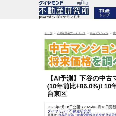
不動産
トップ
トップ
不動産価格データベース
中古マンション
東
【AI予測】下谷の中古マ
(10年前比+86.0%)
台東区
2026年3月18日公開（2026年3月18日更
ダイヤモンド不動産研究所
監修者:
水谷昂太郎・都市空間総合研究所 代表取