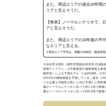
また、周辺エリアの過去10年間
リアと言えそうだ。
【将来】ノーマルシナリオで、1
アと言えそうだ。
また、周辺エリアの10年後の平
なエリアと言える。
※周辺エリア平均は、周囲の市町村・都道府県
※水谷昂太郎氏（都市空間総合研究所 代表取
情報ライブラリ
」の不動産取引価格情報を参考
械学習）による予測モデル「LightGBM」の手
2034年の価格相場を予測している。過去（2
リオは最も可能性が高いとAIが予測した将来
価がノーマルシナリオに比べて約1.1倍で推
価がノーマルシナリオに比べて約0.9倍で推