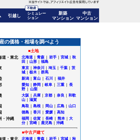
不動産
新築
中古
シミュレー
ム
引越し
ション
マンション
マンション
8%)! 10年後の価格推移も公開｜東京都府中市
産の価格・相場を調べよう
■土地
海道・東北
北海道
|
青森
|
岩手
|
宮城
|
秋
田
|
山形
|
福島
東
東京
|
神奈川
|
埼玉
|
千葉
|
茨
城
|
栃木
|
群馬
陸
新潟
|
富山
|
石川
|
福井
部
愛知
|
静岡
|
岐阜
|
三重
|
長
野
|
山梨
畿
大阪
|
兵庫
|
京都
|
奈良
|
和歌
山
|
滋賀
国
鳥取
|
島根
|
岡山
|
広島
|
山口
国
徳島
|
香川
|
愛媛
|
高知
州・沖縄
福岡
|
佐賀
|
長崎
|
熊本
|
大
分
|
宮崎
|
鹿児島
|
沖縄
■中古戸建て
海道・東北
北海道
|
青森
|
岩手
|
宮城
|
秋