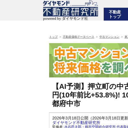
不動産
トップ
トップ
不動産価格データベース
中古マンション
東
【AI予測】押立町の中古
円(10年前比+53.8%
都府中市
2026年3月18日公開（2026年3月18日更
ダイヤモンド不動産研究所
監修者:
水谷昂太郎・都市空間総合研究所 代表取