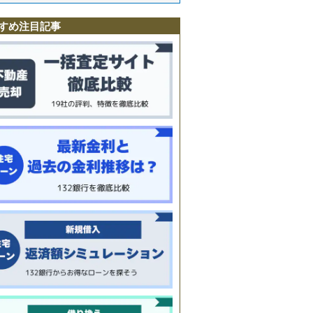
駅
町
台
すめ注目記事