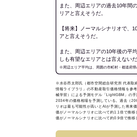
また、周辺エリアの過去10年間
リアと言えそうだ。
【将来】ノーマルシナリオで、1
アと言えそうだ。
また、周辺エリアの10年後の平
しも有望なエリアとは言えない
※周辺エリア平均は、周囲の市町村・都道府県
※水谷昂太郎氏（都市空間総合研究所 代表取
情報ライブラリ
」の不動産取引価格情報を参考
械学習）による予測モデル「LightGBM」の手
2034年の価格相場を予測している。過去（2
リオは最も可能性が高いとAIが予測した将来
価がノーマルシナリオに比べて約1.1倍で推
価がノーマルシナリオに比べて約0.9倍で推