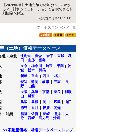
【2026年版】土地売却で税金はいくらかか
る？ 計算シミュレーションと節税できる特
別控除を解説
竹内英二（2023.12.28）
»アクセスランキング一覧
24時間
1週間
1カ月
産（土地）価格データベース
海道・東北
北海道
|
青森
|
岩手
|
宮城
|
秋
田
|
山形
|
福島
東
東京
|
神奈川
|
埼玉
|
千葉
|
茨
城
|
栃木
|
群馬
陸
新潟
|
富山
|
石川
|
福井
部
愛知
|
静岡
|
岐阜
|
三重
|
長
野
|
山梨
畿
大阪
|
兵庫
|
京都
|
奈良
|
和歌
山
|
滋賀
国
鳥取
|
島根
|
岡山
|
広島
|
山口
国
徳島
|
香川
|
愛媛
|
高知
州・沖縄
福岡
|
佐賀
|
長崎
|
熊本
|
大
分
|
宮崎
|
鹿児島
|
沖縄
>>不動産価格・相場データベーストップ
台