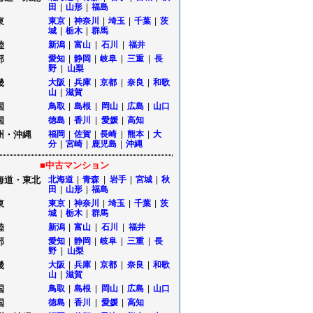
田
|
山形
|
福島
東
東京
|
神奈川
|
埼玉
|
千葉
|
茨
城
|
栃木
|
群馬
陸
新潟
|
富山
|
石川
|
福井
部
愛知
|
静岡
|
岐阜
|
三重
|
長
野
|
山梨
畿
大阪
|
兵庫
|
京都
|
奈良
|
和歌
山
|
滋賀
国
鳥取
|
島根
|
岡山
|
広島
|
山口
国
徳島
|
香川
|
愛媛
|
高知
州・沖縄
福岡
|
佐賀
|
長崎
|
熊本
|
大
分
|
宮崎
|
鹿児島
|
沖縄
■中古マンション
海道・東北
北海道
|
青森
|
岩手
|
宮城
|
秋
田
|
山形
|
福島
東
東京
|
神奈川
|
埼玉
|
千葉
|
茨
城
|
栃木
|
群馬
陸
新潟
|
富山
|
石川
|
福井
部
愛知
|
静岡
|
岐阜
|
三重
|
長
野
|
山梨
畿
大阪
|
兵庫
|
京都
|
奈良
|
和歌
山
|
滋賀
国
鳥取
|
島根
|
岡山
|
広島
|
山口
国
徳島
|
香川
|
愛媛
|
高知