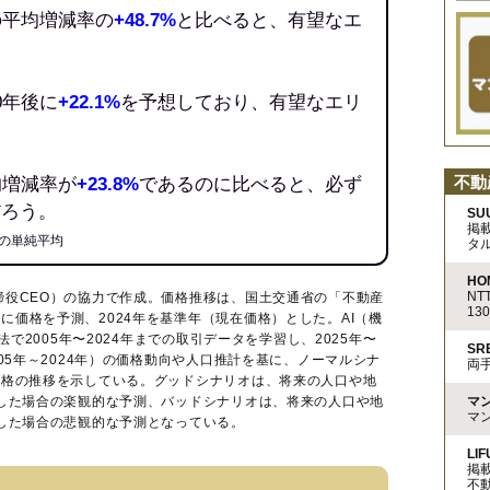
の平均増減率の
+48.7%
と比べると、有望なエ
0年後に
+22.1%
を予想しており、有望なエリ
不動
均増減率が
+23.8%
であるのに比べると、必ず
だろう。
SU
掲
の単純平均
タ
HO
N
締役CEO）の協力で作成。価格推移は、国土交通省の「
不動産
13
に価格を予測、2024年を基準年（現在価格）とした。AI（機
法で2005年〜2024年までの取引データを学習し、2025年〜
S
005年～2024年）の価格動向や人口推計を基に、ノーマルシナ
両
価格の推移を示している。グッドシナリオは、将来の人口や地
マ
移した場合の楽観的な予測、バッドシナリオは、将来の人口や地
マ
移した場合の悲観的な予測となっている。
LIF
掲
不