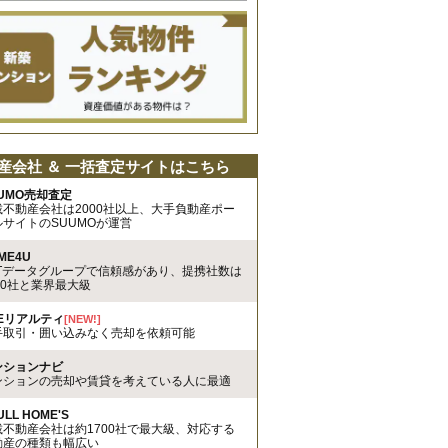
産会社 ＆ 一括査定サイトはこちら
UMO売却査定
載不動産会社は2000社以上、大手負動産ポー
ルサイトのSUUMOが運営
ME4U
TTデータグループで信頼感があり、提携社数は
00社と業界最大級
REリアルティ
[NEW!]
手取引・囲い込みなく売却を依頼可能
ンションナビ
ンションの売却や賃貸を考えている人に最適
ULL HOME'S
載不動産会社は約1700社で最大級、対応する
動産の種類も幅広い