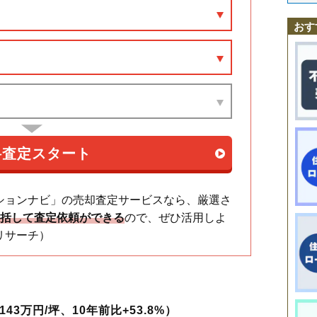
府中本町駅
分倍河原駅
西府駅
北府中駅
多磨駅
白糸台駅
競艇場前
新町
住吉町
浅間町
天神町
東芝町
西原町
西府町
日鋼町
日新町
八幡
是政駅
武蔵野台駅
多磨霊園駅
東府中駅
府中駅
中河原駅
晴見町
府中町
分梅町
本宿町
本町
緑町
南町
宮西町
宮町
美好町
武蔵
おす
府中競馬正門前駅
紅葉丘
矢崎町
四谷
若松町
ションナビ」の売却査定サービスなら、厳選さ
一括して査定依頼ができる
ので、ぜひ活用しよ
リサーチ）
43万円/坪、10年前比+53.8%）