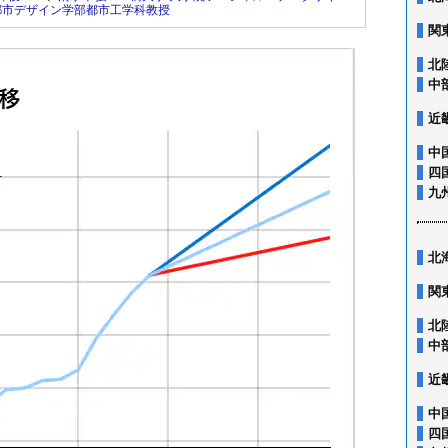
都市デザイン学部都市工学科教授
関
北
中
近
中
四
九
北
関
北
中
近
中
四