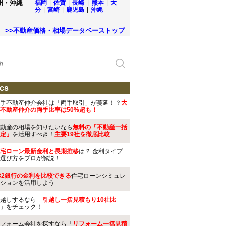
州・沖縄
福岡
|
佐賀
|
長崎
|
熊本
|
大
分
|
宮崎
|
鹿児島
|
沖縄
>>不動産価格・相場データベーストップ
cs
手不動産仲介会社は「両手取引」が蔓延！？
大
不動産仲介の両手比率は50%超も！
動産の相場を知りたいなら
無料の「不動産一括
定」
を活用すべき！
主要19社を徹底比較
宅ローン最新金利と長期推移
は？ 金利タイプ
選び方をプロが解説！
32銀行の金利を比較できる
住宅ローンシミュレ
ションを活用しよう
越しするなら「
引越し一括見積もり10社比
」をチェック！
フォーム会社を探すなら「
リフォーム一括見積