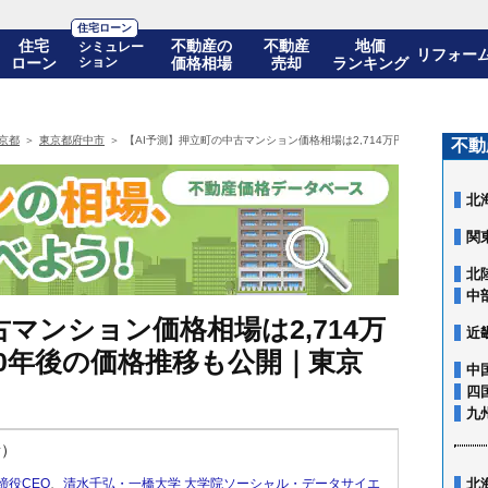
住宅ローン
住宅
不動産の
不動産
地価
シミュレー
リフォー
ローン
ション
価格相場
売却
ランキング
京都
東京都府中市
【AI予測】押立町の中古マンション価格相場は2,714万円(10年前比+53.
不動
北
関
北
中
マンション価格相場は2,714万
近
)! 10年後の価格推移も公開｜東京
中
四
九
新）
締役CEO
、
清水千弘・一橋大学 大学院ソーシャル・データサイエ
北