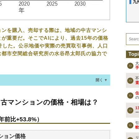
九
ョンを購入、売却する際は、地域の中古マンシ
が重要だ。そこでAIにより、過去15年の価格
計した。公示地価や実際の売買取引事例、人口
は都市空間総合研究所の水谷昂太郎氏の協力で
Topi
大
手
不
開く ▼
査
住
ションの価格・相場は？
の
中古マンションの価格・相場は？
年前比+53.8%）
1
ー
年前比+53.8%）
なる？
引
較
ション価格
リ