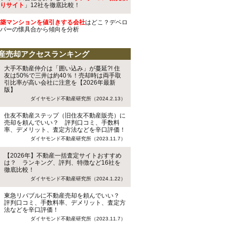
りサイト
」12社を徹底比較！
築マンションを値引きする会社
はどこ？デベロ
パーの懐具合から傾向を分析
産売却アクセスランキング
大手不動産仲介は「囲い込み」が蔓延?! 住
友は50%で三井は約40％！売却時は両手取
引比率が高い会社に注意を【2026年最新
版】
ダイヤモンド不動産研究所（2024.2.13）
住友不動産ステップ（旧住友不動産販売）に
売却を頼んでいい？ 評判口コミ、手数料
率、デメリット、査定方法などを辛口評価！
ダイヤモンド不動産研究所（2023.11.7）
【2026年】不動産一括査定サイトおすすめ
は？ ランキング、評判、特徴など16社を
徹底比較！
ダイヤモンド不動産研究所（2024.1.22）
東急リバブルに不動産売却を頼んでいい？
評判口コミ、手数料率、デメリット、査定方
法などを辛口評価！
ダイヤモンド不動産研究所（2023.11.7）