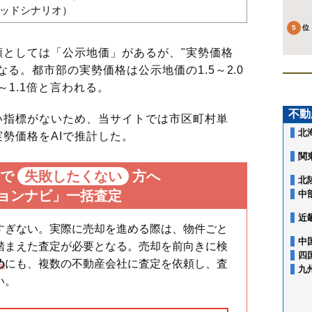
バッドシナリオ）
としては「公示地価」があるが、"実勢価格
る。都市部の実勢価格は公示地価の1.5～2.0
～1.1倍と言われる。
不動
指標がないため、当サイトでは市区町村単
北
勢価格をAIで推計した。
関
で
失敗したくない
方へ
北
ョンナビ」一括査定
中
近
すぎない。実際に売却を進める際は、物件ごと
中
踏まえた査定が必要となる。売却を前向きに検
四
め
にも、複数の不動産会社に査定を依頼し、査
九
い。
朝日町
押立町
片町
北山町
寿町
小柳町
是政
幸町
栄町
清水が丘
白糸