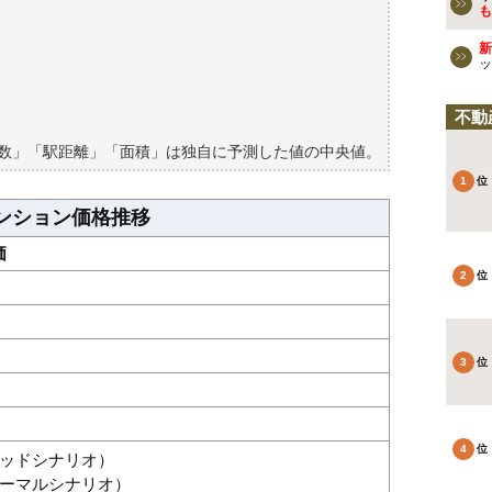
ションの過去の売買事例
も
新
検討しよう
ッ
買える？
不動
築数」「駅距離」「面積」は独自に予測した値の中央値。
ンション価格推移
価
グッドシナリオ）
（ノーマルシナリオ）