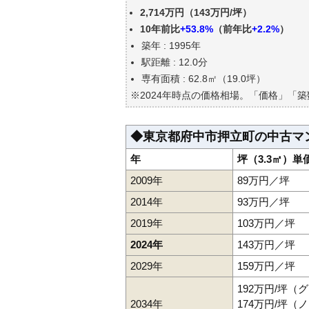
東京都府中市押立町の中古マン
2,714万円（143万円/坪）
公示地価はいくら
10年前比
+53.8%
（前年比
+2.2%
）
エリアの将来性を人口予想から
築年 : 1995年
自分の年収でいくらの不動産が
駅距離 : 12.0分
専有面積 : 62.8㎡（19.0坪）
※2024年時点の価格相場。「価格」「
◆東京都府中市押立町の中古マ
年
坪（3.3㎡）単
2009年
89万円／坪
2014年
93万円／坪
2019年
103万円／坪
2024年
143万円／坪
2029年
159万円／坪
192万円/坪（
2034年
174万円/坪