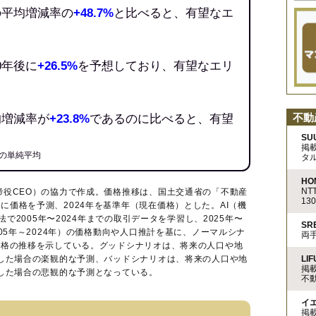
の平均増減率の
+48.7%
と比べると、有望なエ
0年後に
+26.5%
を予想しており、有望なエリ
不動
均増減率が
+23.8%
であるのに比べると、有望
SU
掲
の単純平均
タ
HO
N
締役CEO）の協力で作成。価格推移は、国土交通省の「
不動産
13
に価格を予測、2024年を基準年（現在価格）とした。AI（機
法で2005年〜2024年までの取引データを学習し、2025年〜
S
005年～2024年）の価格動向や人口推計を基に、ノーマルシナ
両
価格の推移を示している。グッドシナリオは、将来の人口や地
LIF
移した場合の楽観的な予測、バッドシナリオは、将来の人口や地
掲
移した場合の悲観的な予測となっている。
不
イ
掲