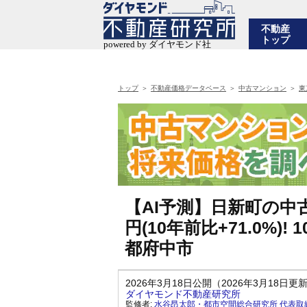
不動産
トップ
トップ
不動産価格データベース
中古マンション
東
【AI予測】日新町の中古
円(10年前比+71.0%
都府中市
2026年3月18日公開（2026年3月18日更
ダイヤモンド不動産研究所
監修者:
水谷昂太郎・都市空間総合研究所 代表取