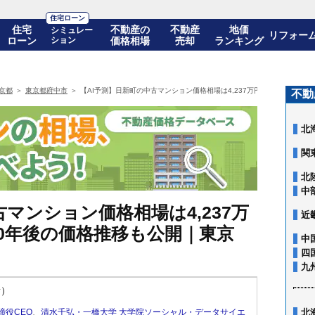
住宅ローン
住宅
不動産の
不動産
地価
シミュレー
リフォー
ローン
ション
価格相場
売却
ランキング
京都
東京都府中市
【AI予測】日新町の中古マンション価格相場は4,237万円(10年前比+71.
不動
北
関
北
中
マンション価格相場は4,237万
近
)! 10年後の価格推移も公開｜東京
中
四
九
新）
締役CEO
、
清水千弘・一橋大学 大学院ソーシャル・データサイエ
北