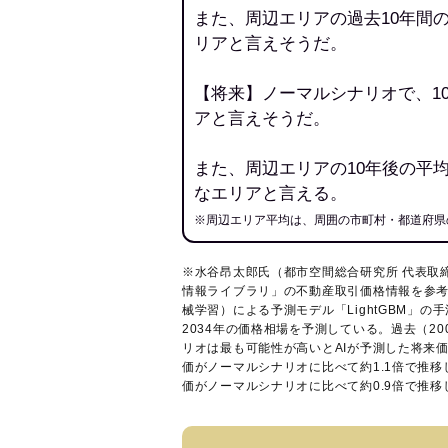
また、周辺エリアの過去10年間
リアと言えそうだ。
【将来】ノーマルシナリオで、1
アと言えそうだ。
また、周辺エリアの10年後の平
なエリアと言える。
※周辺エリア平均は、周囲の市町村・都道府県
※水谷昂太郎氏（都市空間総合研究所 代表取
情報ライブラリ
」の不動産取引価格情報を参考
械学習）による予測モデル「LightGBM」の手
2034年の価格相場を予測している。過去（2
リオは最も可能性が高いとAIが予測した将来
価がノーマルシナリオに比べて約1.1倍で推
価がノーマルシナリオに比べて約0.9倍で推