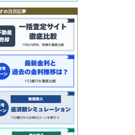
駅
町
台
すめ注目記事