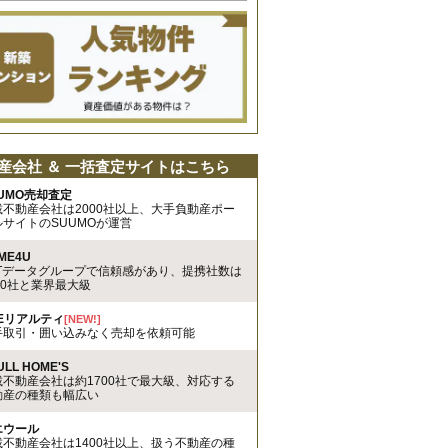
産会社 ＆ 一括査定サイトはこちら
UMO売却査定
載不動産会社は2000社以上、大手負動産ポー
ルサイトのSUUMOが運営
ME4U
TTデータグループで信頼感があり、提携社数は
00社と業界最大級
REリアルティ
[NEW!]
手取引・囲い込みなく売却を依頼可能
ULL HOME'S
載不動産会社は約1700社で最大級、対応する
動産の種類も幅広い
エウール
載不動産会社は1400社以上、扱う不動産の種