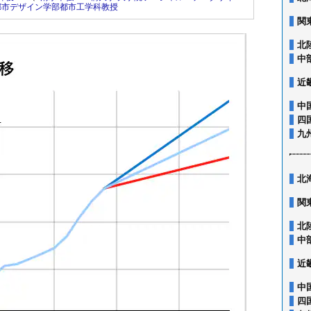
都市デザイン学部都市工学科教授
関
北
中
近
中
四
九
北
関
北
中
近
中
四