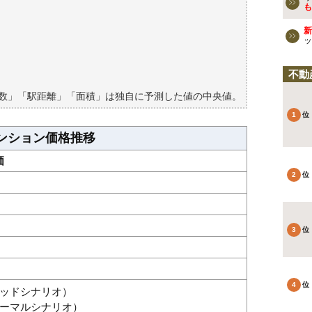
ションの過去の売買事例
も
新
検討しよう
ッ
買える？
不動
築数」「駅距離」「面積」は独自に予測した値の中央値。
ンション価格推移
価
グッドシナリオ）
（ノーマルシナリオ）