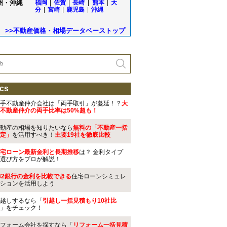
州・沖縄
福岡
|
佐賀
|
長崎
|
熊本
|
大
分
|
宮崎
|
鹿児島
|
沖縄
>>不動産価格・相場データベーストップ
cs
手不動産仲介会社は「両手取引」が蔓延！？
大
不動産仲介の両手比率は50%超も！
動産の相場を知りたいなら
無料の「不動産一括
定」
を活用すべき！
主要19社を徹底比較
宅ローン最新金利と長期推移
は？ 金利タイプ
選び方をプロが解説！
32銀行の金利を比較できる
住宅ローンシミュレ
ションを活用しよう
越しするなら「
引越し一括見積もり10社比
」をチェック！
フォーム会社を探すなら「
リフォーム一括見積