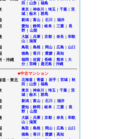
田
|
山形
|
福島
東
東京
|
神奈川
|
埼玉
|
千葉
|
茨
城
|
栃木
|
群馬
陸
新潟
|
富山
|
石川
|
福井
部
愛知
|
静岡
|
岐阜
|
三重
|
長
野
|
山梨
畿
大阪
|
兵庫
|
京都
|
奈良
|
和歌
山
|
滋賀
国
鳥取
|
島根
|
岡山
|
広島
|
山口
国
徳島
|
香川
|
愛媛
|
高知
州・沖縄
福岡
|
佐賀
|
長崎
|
熊本
|
大
分
|
宮崎
|
鹿児島
|
沖縄
■中古マンション
海道・東北
北海道
|
青森
|
岩手
|
宮城
|
秋
田
|
山形
|
福島
東
東京
|
神奈川
|
埼玉
|
千葉
|
茨
城
|
栃木
|
群馬
陸
新潟
|
富山
|
石川
|
福井
部
愛知
|
静岡
|
岐阜
|
三重
|
長
野
|
山梨
畿
大阪
|
兵庫
|
京都
|
奈良
|
和歌
山
|
滋賀
国
鳥取
|
島根
|
岡山
|
広島
|
山口
国
徳島
|
香川
|
愛媛
|
高知