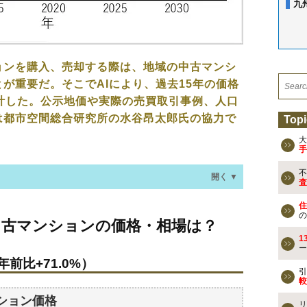
九
ョンを購入、売却する際は、地域の中古マンシ
が重要だ。そこでAIにより、過去15年の価格
計した。公示地価や実際の売買取引事例、人口
は都市空間総合研究所の水谷昂太郎氏の協力で
Topi
大
手
不
開く ▼
査
住
ションの価格・相場は？
の
中古マンションの価格・相場は？
年前比+71.0%）
1
ー
年前比+71.0%）
なる？
引
較
ション価格
リ