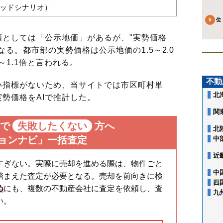
バッドシナリオ）
としては「公示地価」があるが、"実勢価格
る。都市部の実勢価格は公示地価の1.5～2.0
～1.1倍と言われる。
不動
指標がないため、当サイトでは市区町村単
北
勢価格をAIで推計した。
関
で
失敗したくない
方へ
北
ョンナビ」一括査定
中
近
すぎない。実際に売却を進める際は、物件ごと
中
踏まえた査定が必要となる。売却を前向きに検
四
め
にも、複数の不動産会社に査定を依頼し、査
九
い。
朝日町
押立町
片町
北山町
寿町
小柳町
是政
幸町
栄町
清水が丘
白糸