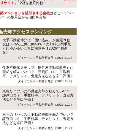
りサイト
」12社を徹底比較！
築マンションを値引きする会社
はどこ？デベロ
パーの懐具合から傾向を分析
産売却アクセスランキング
大手不動産仲介は「囲い込み」が蔓延?! 住
友は50%で三井は約40％！売却時は両手取
引比率が高い会社に注意を【2026年最新
版】
ダイヤモンド不動産研究所（2024.2.13）
住友不動産ステップ（旧住友不動産販売）に
売却を頼んでいい？ 評判口コミ、手数料
率、デメリット、査定方法などを辛口評価！
ダイヤモンド不動産研究所（2023.11.7）
東急リバブルに不動産売却を頼んでいい？
評判口コミ、手数料率、デメリット、査定方
法などを辛口評価！
ダイヤモンド不動産研究所（2023.11.7）
三井のリハウスに不動産売却を頼んでいい？
評判口コミ、手数料率、デメリット、査定方
法などを辛口評価！
ダイヤモンド不動産研究所（2023.11.2）