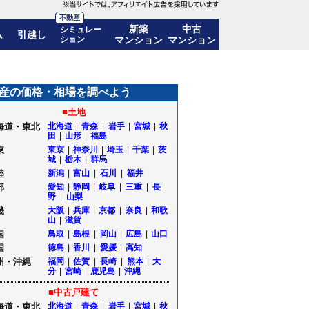
不動産
新築
中古
シミュレー
ム
引越し
ション
マンション
マンション
0%)! 10年後の価格推移も公開｜東京都府中市
産の価格・相場を調べよう
■土地
海道・東北
北海道
|
青森
|
岩手
|
宮城
|
秋
田
|
山形
|
福島
東
東京
|
神奈川
|
埼玉
|
千葉
|
茨
城
|
栃木
|
群馬
陸
新潟
|
富山
|
石川
|
福井
部
愛知
|
静岡
|
岐阜
|
三重
|
長
野
|
山梨
畿
大阪
|
兵庫
|
京都
|
奈良
|
和歌
山
|
滋賀
国
鳥取
|
島根
|
岡山
|
広島
|
山口
国
徳島
|
香川
|
愛媛
|
高知
州・沖縄
福岡
|
佐賀
|
長崎
|
熊本
|
大
分
|
宮崎
|
鹿児島
|
沖縄
■中古戸建て
海道・東北
北海道
|
青森
|
岩手
|
宮城
|
秋