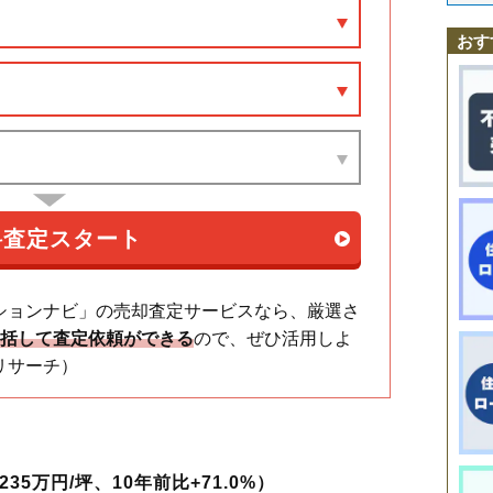
府中本町駅
分倍河原駅
西府駅
北府中駅
多磨駅
白糸台駅
競艇場前
新町
住吉町
浅間町
天神町
東芝町
西原町
西府町
日鋼町
日新町
八幡
是政駅
武蔵野台駅
多磨霊園駅
東府中駅
府中駅
中河原駅
晴見町
府中町
分梅町
本宿町
本町
緑町
南町
宮西町
宮町
美好町
武蔵
おす
府中競馬正門前駅
紅葉丘
矢崎町
四谷
若松町
ションナビ」の売却査定サービスなら、厳選さ
一括して査定依頼ができる
ので、ぜひ活用しよ
リサーチ）
35万円/坪、10年前比+71.0%）