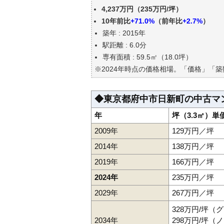
東京都府中市日新町の中古マン
4,237万円（235万円/坪）
公示地価はいくら
10年前比
+71.0%
（前年比
+2.7%
）
エリアの将来性を人口予想から
築年 : 2015年
自分の年収でいくらの不動産が
駅距離 : 6.0分
専有面積 : 59.5㎡（18.0坪）
※2024年時点の価格相場。「価格」「
◆東京都府中市日新町の中古マ
年
坪（3.3㎡）単
2009年
129万円／坪
2014年
138万円／坪
2019年
166万円／坪
2024年
235万円／坪
2029年
267万円／坪
328万円/坪（
2034年
298万円/坪