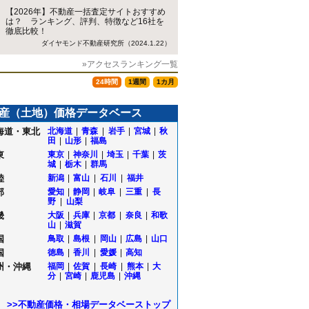
【2026年】不動産一括査定サイトおすすめ
は？ ランキング、評判、特徴など16社を
徹底比較！
ダイヤモンド不動産研究所（2024.1.22）
»アクセスランキング一覧
24時間
1週間
1カ月
産（土地）価格データベース
海道・東北
北海道
|
青森
|
岩手
|
宮城
|
秋
田
|
山形
|
福島
東
東京
|
神奈川
|
埼玉
|
千葉
|
茨
城
|
栃木
|
群馬
陸
新潟
|
富山
|
石川
|
福井
部
愛知
|
静岡
|
岐阜
|
三重
|
長
野
|
山梨
畿
大阪
|
兵庫
|
京都
|
奈良
|
和歌
山
|
滋賀
国
鳥取
|
島根
|
岡山
|
広島
|
山口
国
徳島
|
香川
|
愛媛
|
高知
州・沖縄
福岡
|
佐賀
|
長崎
|
熊本
|
大
分
|
宮崎
|
鹿児島
|
沖縄
>>不動産価格・相場データベーストップ
台