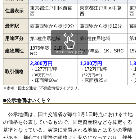
東京都江戸川区西葛
東京都江戸川区中葛
東京
住居表示
西
西
西
最寄駅
西葛西駅から徒歩9分
葛西駅から徒歩12分
葛西
用途区分
第1種住居地域
第1種住居地域
第1
1976年築、2LDK、S
建物属性
1977年築、1K、SRC
19
スクロールできます
RC
2,300万円
1,300万円
1,3
・127万円/坪
・172万円/坪
・1
取引価格
（38万円/m²）
（52万円/m²）
（52
・床面積60㎡
・床面積25㎡
・床
※参考：国土交通省「
不動産情報ライブラリ
」
■公示地価はいくら？
公示地価は、国土交通省が毎年1月1日時点における土地
の価格を公表しているもので、固定資産税などを算定する
基準となっている。実際に売買される地価とは多少の乖離
がある。都心では実際の価格より安めになっており、郊外