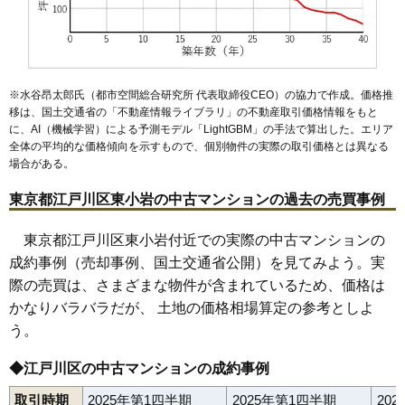
マンションナビで
無料一括査定をする
※水谷昂太郎氏（都市空間総合研究所 代表取締役CEO）の協力で作成。価格推
移は、国土交通省の「
不動産情報ライブラリ
」の不動産取引価格情報をもと
に、AI（機械学習）による予測モデル「LightGBM」の手法で算出した。エリア
全体の平均的な価格傾向を示すもので、個別物件の実際の取引価格とは異なる
場合がある。
東京都江戸川区東小岩の中古マンションの過去の売買事例
東京都江戸川区東小岩付近での実際の中古マンションの
成約事例（売却事例、国土交通省公開）を見てみよう。実
際の売買は、さまざまな物件が含まれているため、価格は
かなりバラバラだが、 土地の価格相場算定の参考としよ
う。
◆江戸川区の中古マンションの成約事例
取引時期
2025年第1四半期
2025年第1四半期
20