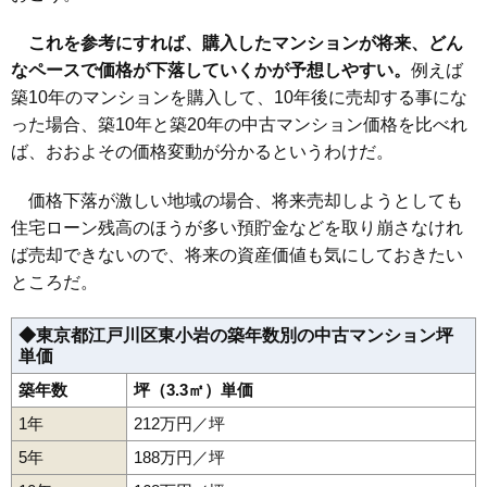
無料一括査定をする
これを参考にすれば、購入したマンションが将来、どん
メゾン一里塚
なペースで価格が下落していくかが予想しやすい。
例えば
築10年のマンションを購入して、10年後に売却する事にな
住所
東京都江戸川区東小岩5丁目
った場合、築10年と築20年の中古マンション価格を比べれ
江戸川駅（8分）、小岩駅（12分）、京成小岩駅
交通
ば、おおよその価格変動が分かるというわけだ。
（19分）
1,650万円～1,850万円
価格下落が激しい地域の場合、将来売却しようとしても
相場
(45.8万円/㎡~51.4万円/㎡)
住宅ローン残高のほうが多い預貯金などを取り崩さなけれ
ば売却できないので、将来の資産価値も気にしておきたい
マンションナビで
無料一括査定をする
ところだ。
パルロイヤル小岩
◆東京都江戸川区東小岩の築年数別の中古マンション坪
単価
住所
東京都江戸川区東小岩5丁目
築年数
坪（3.3㎡）単価
交通
小岩駅（6分）
1年
212万円／坪
4,080万円～4,380万円
相場
5年
188万円／坪
(55.9万円/㎡~60.0万円/㎡)