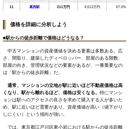
28
中央
199万円
3,783万円
74.2%
11
葛西駅
211万円
4,013万円
67.0%
29
大杉
198万円
3,663万円
71.8%
ルネサンス東京サザンスイート
30
松島
198万円
3,757万円
59.1%
住所
東京都江戸川区東小岩5丁目
価格を詳細に分析しよう
31
東小岩
195万円
3,698万円
52.5%
交通
江戸川駅（8分）
32
鹿骨
194万円
4,072万円
56.8%
■駅からの徒歩距離で価格はどうなる？
3,110万円～3,410万円
33
西小松川町
193万円
4,254万円
62.5%
相場
(62.2万円/㎡~68.2万円/㎡)
中古マンションの資産価値を決める要素は多数ある。広
34
中葛西
186万円
3,351万円
67.9%
さ、間取り、建築したディベロッパー、部屋のある階数、
マンションナビで
35
西一之江
176万円
3,516万円
51.8%
無料一括査定をする
部屋の向き、管理状況などの要素があるが、一番重要なの
36
本一色
149万円
2,685万円
54.5%
は「駅からの徒歩距離」だ。
ロワール小岩
通常、マンションの立地が駅に近いほど不動産価格は高
住所
東京都江戸川区東小岩5丁目
くなり、駅から離れるほど、価格は安くなる。
特にマンシ
交通
小岩駅（9分）
ョンは駅へのアクセスの良さを求めて購入する人が多いた
3,690万円～3,990万円
め、駅に近いほど需要があり、資産価値が高い（値下がり
相場
(49.2万円/㎡~53.2万円/㎡)
しにくい）という傾向が強い。
マンションナビで
では、東京都江戸川区東小岩における駅からの徒歩距離