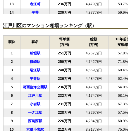
13
春江町
236万円
4,479万円
53.7%
レクセルマンション小岩
14
平井
230万円
4,377万円
59.9%
住所
東京都江戸川区東小岩5丁目
15
南篠崎町
230万円
4,375万円
60.7%
江戸川区のマンション相場ランキング（駅）
交通
江戸川駅（10分）、小岩駅（13分）
16
西葛西
228万円
4,336万円
58.1%
2,750万円～2,950万円
17
北小岩
228万円
4,095万円
68.7%
坪単価
総額
10年前比
相場
順位
駅名
(万円)
(万円)
変動率
(61.1万円/㎡~65.6万円/㎡)
18
北葛西
225万円
4,265万円
55.1%
1
船堀駅
251万円
4,767万円
57.8%
19
東葛西
222万円
3,988万円
53.4%
マンションナビで
無料一括査定をする
2
篠崎駅
250万円
4,742万円
71.8%
20
小松川
220万円
4,629万円
67.2%
3
瑞江駅
240万円
4,559万円
69.4%
21
上篠崎
220万円
4,622万円
62.5%
ステイツ東小岩
4
平井駅
236万円
4,484万円
62.4%
22
江戸川
215万円
4,076万円
54.4%
住所
東京都江戸川区東小岩6丁目
5
葛西臨海公園駅
236万円
4,478万円
54.0%
23
南葛西
214万円
4,072万円
70.9%
交通
小岩駅（11分）
6
江戸川駅
232万円
4,174万円
68.1%
24
東小松川
210万円
3,986万円
57.8%
7
小岩駅
231万円
4,379万円
67.3%
3,210万円～3,510万円
25
松江
208万円
3,945万円
68.0%
相場
(49.4万円/㎡~54.0万円/㎡)
8
一之江駅
228万円
4,329万円
57.5%
26
新堀
206万円
4,330万円
62.4%
9
西葛西駅
226万円
4,284万円
60.9%
27
上一色
マンションナビで
203万円
4,270万円
72.2%
無料一括査定をする
10
京成小岩駅
212万円
3,817万円
75.0%