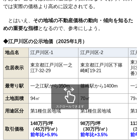
では実際の価格より高めに設定されてる。
とはいえ、
その地域の不動産価格の動向・傾向を知るた
めの重要な指標
となるので、参考にしよう。
◆江戸川区の公示地価（2025年1月）
地点名
江戸川区-1
江戸川区-2
江戸
東京
東京都江戸川区一之
東京都江戸川区下篠
住居表示
川3
江7-32-29
崎町19-21
番》
最寄り駅
一之江駅から350m
篠崎駅から1400m
一之
土地面積
94㎡
70㎡
79㎡
スクロールできます
用途区分
第1種住居地域
第1種住居地域
第1
148万円/坪
98万円/坪
11
取引価格
（45万円/㎡）
（30万円/㎡）
（3
前年比+5.9%
前年比+3.5%
前年