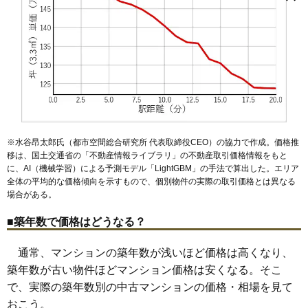
無料一括査定をする
小松川
鹿骨
篠崎町
清新町
中央
中葛西
新堀
西一之江
西葛西
平井駅
小岩駅
葛西臨海公園駅
京成小岩駅
江戸川駅
西葛西駅
西小岩
西小松川町
西瑞江
春江町
東葛西
東小岩
東小松川
葛西駅
船堀駅
一之江駅
瑞江駅
篠崎駅
東瑞江
平井
船堀
本一色
松江
松島
瑞江
南葛西
南小岩
南篠崎町
プレシス小岩
谷河内
臨海町
住所
東京都江戸川区東小岩6丁目
交通
小岩駅（5分）
5,000万円～5,400万円
相場
(78.1万円/㎡~84.4万円/㎡)
※水谷昂太郎氏（都市空間総合研究所 代表取締役CEO）の協力で作成。価格推
マンションナビで
移は、国土交通省の「
不動産情報ライブラリ
」の不動産取引価格情報をもと
無料一括査定をする
に、AI（機械学習）による予測モデル「LightGBM」の手法で算出した。エリア
全体の平均的な価格傾向を示すもので、個別物件の実際の取引価格とは異なる
ドラゴンマンション小岩1番館
場合がある。
住所
東京都江戸川区東小岩4丁目
■築年数で価格はどうなる？
交通
小岩駅（14分）
通常、マンションの築年数が浅いほど価格は高くなり、
4,790万円～5,090万円
築年数が古い物件ほどマンション価格は安くなる。そこ
相場
(65.6万円/㎡~69.7万円/㎡)
で、実際の築年数別の中古マンションの価格・相場を見て
おこう。
マンションナビで