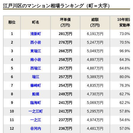
江戸川区のマンション相場ランキング（町＝大字）
大捷リバーサイドマンション
住所
東京都江戸川区東小岩3丁目
坪単価
総額
10年前比
順位
町名
(万円)
(万円)
変動率
交通
江戸川駅（7分）、小岩駅（16分）
1
清新町
281万円
6,191万円
73.0%
1,830万円～2,030万円
相場
2
西小岩
276万円
5,247万円
70.5%
(42.6万円/㎡~47.2万円/㎡)
3
東瑞江
266万円
5,049万円
96.9%
マンションナビで
4
南小岩
無料一括査定をする
258万円
4,897万円
64.3%
5
西瑞江
257万円
4,887万円
64.6%
プレシス小岩ヴェルデ
6
瑞江
257万円
5,389万円
80.0%
住所
東京都江戸川区東小岩5丁目
7
篠崎町
254万円
4,835万円
76.3%
交通
小岩駅（6分）、京成小岩駅（15分）
8
船堀
249万円
4,730万円
62.7%
9
臨海町
241万円
5,069万円
62.2%
5,900万円～6,300万円
相場
10
一之江町
241万円
5,295万円
57.8%
(95.2万円/㎡~101.6万円/㎡)
11
一之江
237万円
4,974万円
54.6%
マンションナビで
無料一括査定をする
12
谷河内
236万円
4,481万円
57.0%