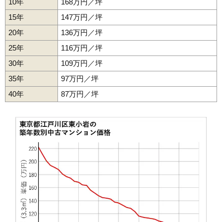
10年
168万円／坪
マンションナビで
15年
147万円／坪
無料一括査定をする
20年
136万円／坪
サンクレイドル東小岩
25年
116万円／坪
住所
東京都江戸川区東小岩4丁目
30年
109万円／坪
交通
小岩駅（10分）
35年
97万円／坪
5,090万円～5,490万円
40年
87万円／坪
相場
(73.8万円/㎡~79.6万円/㎡)
マンションナビで
無料一括査定をする
ルネサンス小岩サウスアリーナ
住所
東京都江戸川区東小岩5丁目
交通
小岩駅（9分）
4,520万円～4,820万円
相場
(64.6万円/㎡~68.9万円/㎡)