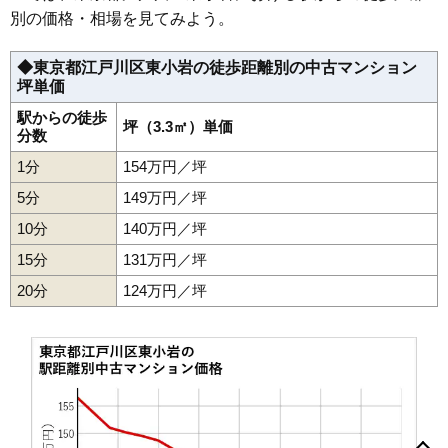
無料一括査定をする
別の価格・相場を見てみよう。
イクシア小岩リバージュ
◆東京都江戸川区東小岩の徒歩距離別の中古マンション
住所
東京都江戸川区東小岩3丁目
坪単価
交通
江戸川駅（8分）、小岩駅（15分）
駅からの徒歩
坪（3.3㎡）単価
分数
4,470万円～4,770万円
相場
1分
154万円／坪
(65.7万円/㎡~70.1万円/㎡)
5分
149万円／坪
マンションナビで
無料一括査定をする
10分
140万円／坪
15分
131万円／坪
グラントレゾール小岩イーストテラス
20分
124万円／坪
住所
東京都江戸川区東小岩5丁目
交通
江戸川駅（8分）、小岩駅（12分）
4,000万円～4,300万円
相場
(64.5万円/㎡~69.4万円/㎡)
マンションナビで
一之江
一之江町
江戸川
大杉
上一色
上篠崎
北葛西
北小岩