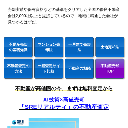
売却実績や保有資格などの基準をクリアした全国の優良不動産
会社2,000社以上と提携しているので、地域に精通した会社が
見つかるはずだ。
不動産売却
マンション売
一戸建て売却
土地売却法
の基礎知識
却法
法
不動産査定の
一括査定サイ
不動産売却
不動産の相続
方法
ト比較
TOP
不動産が高値圏の今、まずは無料査定から
AI技術×高値売却
「SREリアルティ」の不動産査定