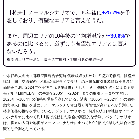
【将来】ノーマルシナリオで、10年後に
+25.2%
を予
想しており、有望なエリアと言えそうだ。
また、周辺エリアの10年後の平均増減率が
+30.8%
で
あるのに比べると、必ずしも有望なエリアとは言え
ないだろう。
※周辺エリア平均は、周囲の市町村・都道府県の単純平均
※水谷昂太郎氏（都市空間総合研究所 代表取締役CEO）の協力で作成。価格推
移は、国土交通省の「
不動産情報ライブラリ
」の不動産取引価格情報を参考に
価格を予測、2024年を基準年（現在価格）とした。AI（機械学習）による予測
モデル「LightGBM」の手法で2005年〜2024年までの取引データを学習し、
2025年〜2034年の価格相場を予測している。過去（2005年～2024年）の価格
動向や人口推計を基に、ノーマルシナリオは最も可能性が高いとAIが予測した
将来価格の推移を示している。グッドシナリオは、将来の人口や地価がノーマ
ルシナリオに比べて約1.1倍で推移した場合の楽観的な予測、バッドシナリオ
は、将来の人口や地価がノーマルシナリオに比べて約0.9倍で推移した場合の悲
観的な予測となっている。