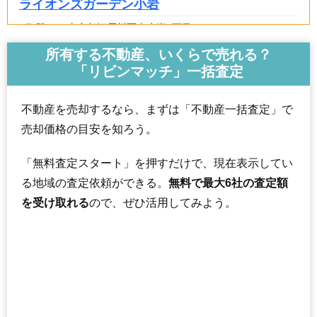
ライオンズガーデン小岩
住所
東京都江戸川区東小岩6丁目
交通
小岩駅（12分）
所有する不動産、いくらで売れる？
「リビンマッチ」一括査定
5,010万円～5,410万円
相場
(58.9万円/㎡~63.6万円/㎡)
不動産を売却するなら、まずは「不動産一括査定」で
マンションナビで
売却価格の目安を知ろう。
無料一括査定をする
「無料査定スタート」を押すだけで、現在表示してい
マック小岩ステーション
る地域の査定依頼ができる。
無料で最大6社の査定額
住所
東京都江戸川区東小岩3丁目
を受け取れる
ので、ぜひ活用してみよう。
交通
江戸川駅（5分）、小岩駅（13分）
6,750万円～7,150万円
相場
(68.9万円/㎡~73.0万円/㎡)
マンションナビで
無料一括査定をする