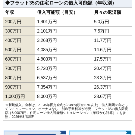
◆フラット35の住宅ローンの借入可能額（年収別）
年収
借入可能額（目安）
月々の返済額
200万円
1,401万円
5.0万円
300万円
2,101万円
7.5万円
400万円
3,268万円
11.7万円
500万円
4,085万円
14.6万円
600万円
4,903万円
17.5万円
700万円
5,720万円
20.4万円
800万円
6,537万円
23.3万円
900万円
7,354万円
26.3万円
1,000万円
8,000万円
28.6万円
※新規借入。金利は、21-35年固定金利が2.49%(頭金10%以上)、借入期間35年とし
てシミュレーション。ボーナスなし、別途手数料等が必要。フラット35の借入限度
額は8,000万円。
住宅ローン借入可能額シミュレーション（年収から計算）
」を参
照。2026年8月調査