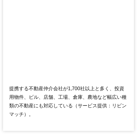
ライオンズ小岩グランテラス
住所
東京都江戸川区東小岩4丁目
交通
小岩駅（11分）
5,450万円～5,850万円
相場
(77.9万円/㎡~83.6万円/㎡)
マンションナビで
無料一括査定をする
ブリシア小岩
住所
東京都江戸川区東小岩5丁目
提携する不動産仲介会社が1,700社以上と多く、投資
交通
新小岩駅（10分）
用物件、ビル、店舗、工場、倉庫、農地など幅広い種
4,840万円～5,240万円
類の不動産にも対応している（サービス提供：リビン
相場
(71.2万円/㎡~77.1万円/㎡)
マッチ）。
マンションナビで
無料一括査定をする