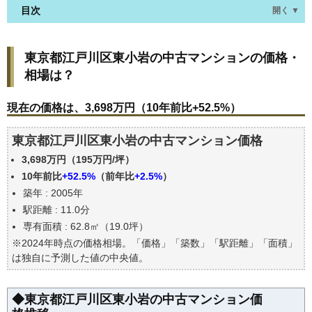
目次
開く ▼
東京都江戸川区東小岩の中古マンションの価格・相
東京都江戸川区東小岩の中古マンションの価格・
場は？
相場は？
現在の価格は、3,698万円（10年前比+52.5%）
価格を詳細に分析しよう
現在の価格は、3,698万円（10年前比+52.5%）
駅からの徒歩距離で価格はどうなる？
東京都江戸川区東小岩の中古マンション価格
築年数で価格はどうなる？
3,698万円（195万円/坪）
東京都江戸川区東小岩の中古マンションの過去の売
買事例
10年前比
+52.5%
（前年比
+2.5%
）
築年 : 2005年
公示地価はいくら
駅距離 : 11.0分
エリアの将来性を人口予想から検討しよう
専有面積 : 62.8㎡（19.0坪）
自分の年収でいくらの不動産が買える？
※2024年時点の価格相場。「価格」「築数」「駅距離」「面積」
は独自に予測した値の中央値。
◆東京都江戸川区東小岩の中古マンション価