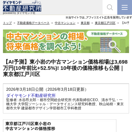
トップ
不動産価格データベース
中古マンション
東京都
東京都江戸川区
【AI予
【AI予測】東小岩の中古マンション価格相場は3,698
万円(10年前比+52.5%)! 10年後の価格推移も公開｜
東京都江戸川区
2026年3月18日公開（2026年3月18日更新）
ダイヤモンド不動産研究所
監修者:
水谷昂太郎・都市空間総合研究所 代表取締役CEO
、
清水千弘・一
橋大学 大学院ソーシャル・データサイエンス研究科教授
、
秋山祐樹・東京
都市大学 建築都市デザイン学部都市工学科教授