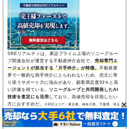
SREリアルティは、東証プライム上場のソニーグルー
プ関連会社が運営する不動産仲介会社で、
売却専門エ
ージェントが担当する「片手仲介」が特徴。
不動産業
界で一般的な両手仲介にとらわれないため、
売主に寄
り添うサポート力に強みがあり、顧客満足度93％と高
い評価を得ている。
ソニーグループと共同開発したAI
技術を査定にも活用
しており、高値売却を目指したい
方におすすめだ。
※対応エリア：東京都、神奈川県、千葉県、埼玉
県、大阪府、兵庫県、京都府
東証プライム上場！売却力に定評あり