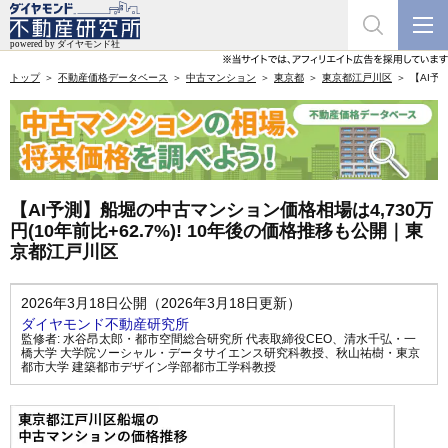
トップ
不動産価格データベース
中古マンション
東京都
東京都江戸川区
【AI予
【AI予測】船堀の中古マンション価格相場は4,730万
円(10年前比+62.7%)! 10年後の価格推移も公開｜東
京都江戸川区
2026年3月18日公開（2026年3月18日更新）
ダイヤモンド不動産研究所
監修者:
水谷昂太郎・都市空間総合研究所 代表取締役CEO
、
清水千弘・一
橋大学 大学院ソーシャル・データサイエンス研究科教授
、
秋山祐樹・東京
都市大学 建築都市デザイン学部都市工学科教授