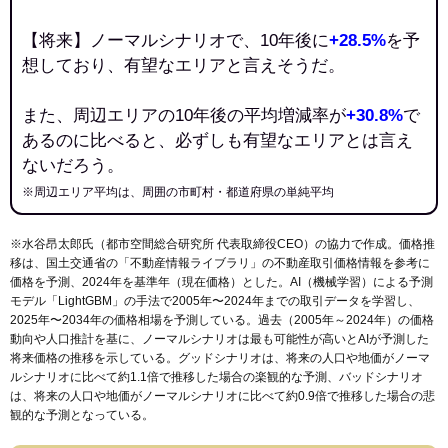
【将来】ノーマルシナリオで、10年後に
+28.5%
を予
想しており、有望なエリアと言えそうだ。
また、周辺エリアの10年後の平均増減率が
+30.8%
で
あるのに比べると、必ずしも有望なエリアとは言え
ないだろう。
※周辺エリア平均は、周囲の市町村・都道府県の単純平均
※水谷昂太郎氏（都市空間総合研究所 代表取締役CEO）の協力で作成。価格推
移は、国土交通省の「
不動産情報ライブラリ
」の不動産取引価格情報を参考に
価格を予測、2024年を基準年（現在価格）とした。AI（機械学習）による予測
モデル「LightGBM」の手法で2005年〜2024年までの取引データを学習し、
2025年〜2034年の価格相場を予測している。過去（2005年～2024年）の価格
動向や人口推計を基に、ノーマルシナリオは最も可能性が高いとAIが予測した
将来価格の推移を示している。グッドシナリオは、将来の人口や地価がノーマ
ルシナリオに比べて約1.1倍で推移した場合の楽観的な予測、バッドシナリオ
は、将来の人口や地価がノーマルシナリオに比べて約0.9倍で推移した場合の悲
観的な予測となっている。