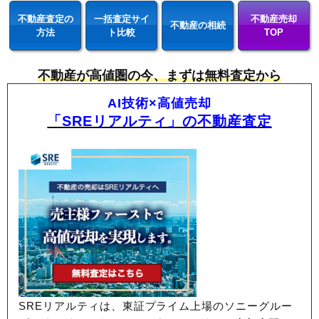
不動産査定の
一括査定サイ
不動産売却
不動産の相続
方法
ト比較
TOP
不動産が高値圏の今、まずは無料査定から
AI技術×高値売却
「SREリアルティ」の不動産査定
SREリアルティは、東証プライム上場のソニーグルー