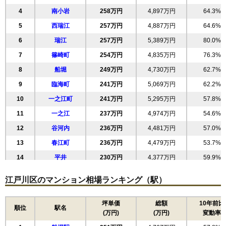
4
南小岩
258万円
4,897万円
64.3%
5
西瑞江
257万円
4,887万円
64.6%
6
瑞江
257万円
5,389万円
80.0%
7
篠崎町
254万円
4,835万円
76.3%
8
船堀
249万円
4,730万円
62.7%
9
臨海町
241万円
5,069万円
62.2%
10
一之江町
241万円
5,295万円
57.8%
11
一之江
237万円
4,974万円
54.6%
12
谷河内
236万円
4,481万円
57.0%
13
春江町
236万円
4,479万円
53.7%
14
平井
230万円
4,377万円
59.9%
15
南篠崎町
230万円
4,375万円
60.7%
江戸川区のマンション相場ランキング（駅）
16
西葛西
228万円
4,336万円
58.1%
17
北小岩
228万円
4,095万円
68.7%
坪単価
総額
10年前比
順位
駅名
(万円)
(万円)
変動率
18
北葛西
225万円
4,265万円
55.1%