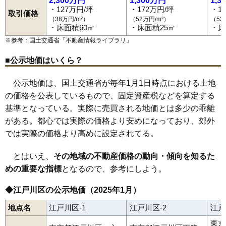
2,300万円
1,300万円
1,3
・127万円/坪
・172万円/坪
・1
取引価格
（38万円/m²）
（52万円/m²）
（52
・床面積60㎡
・床面積25㎡
・床
※参考：国土交通省「
不動産情報ライブラリ
」
■公示地価はいくら？
公示地価は、国土交通省が毎年1月1日時点における土地
の価格を公表しているもので、固定資産税などを算定する
基準となっている。実際に売買される地価とは多少の乖離
がある。都心では実際の価格より安めになっており、郊外
では実際の価格より高めに設定されてる。
とはいえ、
その地域の不動産価格の動向・傾向を知るた
めの重要な指標
となるので、参考にしよう。
◆江戸川区の公示地価（2025年1月）
地点名
江戸川区-1
江戸川区-2
江戸
東京