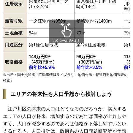
東京都江戸川区一之
東京都江戸川区下篠
住居表示
川3
江7-32-29
崎町19-21
番》
最寄り駅
一之江駅から350m
篠崎駅から1400m
一之
土地面積
94㎡
70㎡
79㎡
スクロールできます
用途区分
第1種住居地域
第1種住居地域
第1
148万円/坪
98万円/坪
11
取引価格
（45万円/㎡）
（30万円/㎡）
（3
前年比+5.9%
前年比+3.5%
前年
※出所：国土交通省「
不動産情報ライブラリ・地価公示・都道府県地価調査の
検索
」
エリアの将来性を人口予想から検討しよう
江戸川区の将来の人口はどうなるのだろうか。購入する
エリアの人口が将来、増加するのであれば価格が上昇しや
すく、人口が減少するのであれば価格が下落しやすいとい
えるだろう。人口推計は、政府系の人口問題研究所が予想