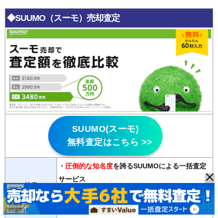
◆SUUMO（スーモ）売却査定
SUUMO(スーモ)
無料査定はこちら >>
・
圧倒的な知名度
を誇るSUUMOによる一括査定
サービス
特徴
・主要大手不動産会社から地元に強い不動産会社
まで
2000社以上
が登録