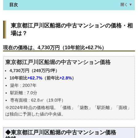
目次
開く ▼
東京都江戸川区船堀の中古マンションの価格・相場
東京都江戸川区船堀の中古マンションの価格・相
は？
場は？
現在の価格は、4,730万円（10年前比+62.7%）
価格を詳細に分析しよう
現在の価格は、4,730万円（10年前比+62.7%）
駅からの徒歩距離で価格はどうなる？
東京都江戸川区船堀の中古マンション価格
築年数で価格はどうなる？
4,730万円（249万円/坪）
東京都江戸川区船堀の中古マンションの過去の売買
事例
10年前比
+62.7%
（前年比
+2.8%
）
築年 : 2007年
公示地価はいくら
駅距離 : 7.0分
エリアの将来性を人口予想から検討しよう
専有面積 : 62.8㎡（19.0坪）
自分の年収でいくらの不動産が買える？
※2024年時点の価格相場。「価格」「築数」「駅距離」「面積」
は独自に予測した値の中央値。
◆東京都江戸川区船堀の中古マンション価格