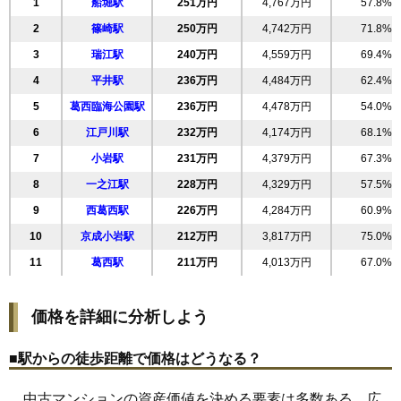
1
船堀駅
251万円
4,767万円
57.8%
19
東葛西
222万円
3,988万円
53.4%
2
篠崎駅
250万円
4,742万円
71.8%
20
小松川
220万円
4,629万円
67.2%
3
瑞江駅
240万円
4,559万円
69.4%
21
上篠崎
220万円
4,622万円
62.5%
4
平井駅
236万円
4,484万円
62.4%
22
江戸川
215万円
4,076万円
54.4%
5
葛西臨海公園駅
236万円
4,478万円
54.0%
23
南葛西
214万円
4,072万円
70.9%
6
江戸川駅
232万円
4,174万円
68.1%
24
東小松川
210万円
3,986万円
57.8%
7
小岩駅
231万円
4,379万円
67.3%
25
松江
208万円
3,945万円
68.0%
8
一之江駅
228万円
4,329万円
57.5%
26
新堀
206万円
4,330万円
62.4%
9
西葛西駅
226万円
4,284万円
60.9%
27
上一色
203万円
4,270万円
72.2%
10
京成小岩駅
212万円
3,817万円
75.0%
28
中央
199万円
3,783万円
74.2%
11
葛西駅
211万円
4,013万円
67.0%
29
大杉
198万円
3,663万円
71.8%
30
松島
198万円
3,757万円
59.1%
価格を詳細に分析しよう
31
東小岩
195万円
3,698万円
52.5%
32
鹿骨
194万円
4,072万円
56.8%
■駅からの徒歩距離で価格はどうなる？
33
西小松川町
193万円
4,254万円
62.5%
中古マンションの資産価値を決める要素は多数ある。広
34
中葛西
186万円
3,351万円
67.9%