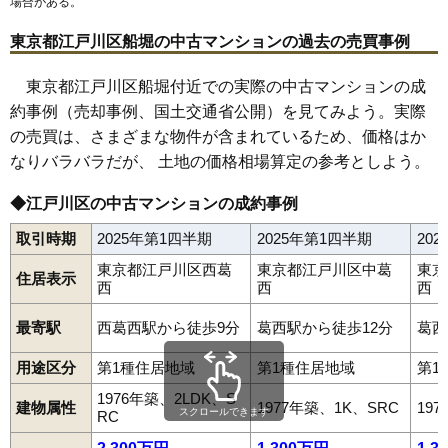
場合がある。
東京都江戸川区船堀の中古マンションの過去の売買事例
東京都江戸川区船堀付近での実際の中古マンションの成
約事例（売却事例、国土交通省公開）を見てみよう。実際
の売買は、さまざまな物件が含まれているため、価格はか
なりバラバラだが、 土地の価格相場算定の参考としよう。
◆江戸川区の中古マンションの成約事例
取引時期
2025年第1四半期
2025年第1四半期
20
東京都江戸川区西葛
東京都江戸川区中葛
東京
住居表示
西
西
西
最寄駅
西葛西駅から徒歩9分
葛西駅から徒歩12分
葛西
用途区分
第1種住居地域
第1種住居地域
第1
1976年築、2LDK、S
建物属性
1977年築、1K、SRC
19
スクロールできます
RC