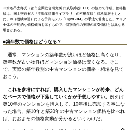
※水谷昂太郎氏（都市空間総合研究所 代表取締役CEO）の協力で作成。価格推
移は、国土交通省の「
不動産情報ライブラリ
」の不動産取引価格情報をもと
に、AI（機械学習）による予測モデル「LightGBM」の手法で算出した。エリア
全体の平均的な価格傾向を示すもので、個別物件の実際の取引価格とは異なる
場合がある。
■築年数で価格はどうなる？
通常、マンションの築年数が浅いほど価格は高くなり、
築年数が古い物件ほどマンション価格は安くなる。そこ
で、実際の築年数別の中古マンションの価格・相場を見て
おこう。
これを参考にすれば、購入したマンションが将来、どん
なペースで価格が下落していくかが予想しやすい。
例えば
築10年のマンションを購入して、10年後に売却する事にな
った場合、築10年と築20年の中古マンション価格を比べれ
ば、おおよその価格変動が分かるというわけだ。
一之江
一之江町
江戸川
大杉
上一色
上篠崎
北葛西
北小岩