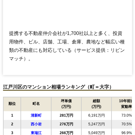
提携する不動産仲介会社が1,700社以上と多く、投資
用物件、ビル、店舗、工場、倉庫、農地など幅広い種
類の不動産にも対応している（サービス提供：リビン
マッチ）。
江戸川区のマンション相場ランキング（町＝大字）
坪単価
総額
10年前比
順位
町名
(万円)
(万円)
変動率
1
清新町
281万円
6,191万円
73.0%
2
西小岩
276万円
5,247万円
70.5%
3
東瑞江
266万円
5,049万円
96.9%