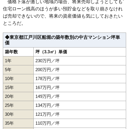
価格下落が激しい地域の場合、将来売却しようとしても
小松川
鹿骨
篠崎町
清新町
中央
中葛西
新堀
西一之江
西葛西
平井駅
小岩駅
葛西臨海公園駅
京成小岩駅
江戸川駅
西葛西駅
西小岩
西小松川町
西瑞江
春江町
東葛西
東小岩
東小松川
住宅ローン残高のほうが多い預貯金などを取り崩さなけれ
葛西駅
船堀駅
一之江駅
瑞江駅
篠崎駅
東瑞江
平井
船堀
本一色
松江
松島
瑞江
南葛西
南小岩
南篠崎町
ば売却できないので、将来の資産価値も気にしておきたい
谷河内
臨海町
ところだ。
◆東京都江戸川区船堀の築年数別の中古マンション坪単
価
築年数
坪（3.3㎡）単価
1年
230万円／坪
5年
200万円／坪
10年
178万円／坪
15年
167万円／坪
20年
149万円／坪
25年
134万円／坪
30年
121万円／坪
35年
110万円／坪