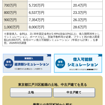
700万円
5,720万円
20.4万円
800万円
6,537万円
23.3万円
900万円
7,354万円
26.3万円
1,000万円
8,000万円
28.6万円
※新規借入。金利は、21-35年固定金利が2.49%(頭金10%以上)、借入期間35年とし
てシミュレーション。ボーナスなし、別途手数料等が必要。フラット35の借入限度
額は8,000万円。
住宅ローン借入可能額シミュレーション（年収から計算）
」を参
照。2026年8月調査
東京都江戸川区船堀の土地、中古戸建てを見る
土地
中古戸建て
最寄りの市区町村から探す