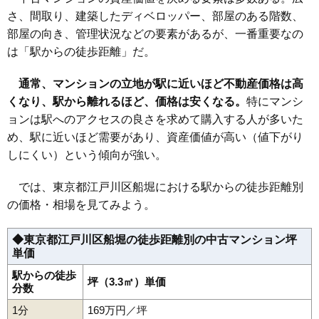
さ、間取り、建築したディベロッパー、部屋のある階数、
35
西一之江
176万円
3,516万円
51.8%
部屋の向き、管理状況などの要素があるが、一番重要なの
36
本一色
149万円
2,685万円
54.5%
は「駅からの徒歩距離」だ。
通常、マンションの立地が駅に近いほど不動産価格は高
くなり、駅から離れるほど、価格は安くなる。
特にマンシ
ョンは駅へのアクセスの良さを求めて購入する人が多いた
め、駅に近いほど需要があり、資産価値が高い（値下がり
しにくい）という傾向が強い。
では、東京都江戸川区船堀における駅からの徒歩距離別
の価格・相場を見てみよう。
◆東京都江戸川区船堀の徒歩距離別の中古マンション坪
単価
駅からの徒歩
坪（3.3㎡）単価
分数
1分
169万円／坪