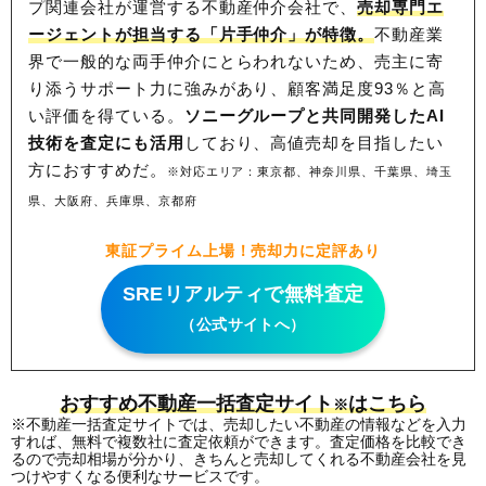
プ関連会社が運営する不動産仲介会社で、
売却専門エ
ージェントが担当する「片手仲介」が特徴。
不動産業
界で一般的な両手仲介にとらわれないため、
売主に寄
り添うサポート力に強みがあり、顧客満足度93％と高
い評価を得ている。
ソニーグループと共同開発したAI
技術を査定にも活用
しており、高値売却を目指したい
方におすすめだ。
※対応エリア：東京都、神奈川県、千葉県、埼玉
県、大阪府、兵庫県、京都府
東証プライム上場！売却力に定評あり
SREリアルティで無料査定
（公式サイトへ）
おすすめ不動産一括査定サイト
はこちら
※
※不動産一括査定サイトでは、売却したい不動産の情報などを入力
すれば、無料で複数社に査定依頼ができます。査定価格を比較でき
るので売却相場が分かり、きちんと売却してくれる不動産会社を見
つけやすくなる便利なサービスです。