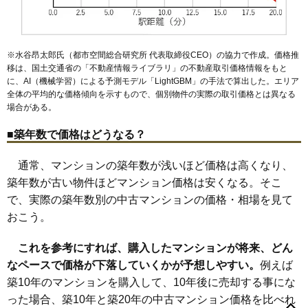
※水谷昂太郎氏（都市空間総合研究所 代表取締役CEO）の協力で作成。価格推
移は、国土交通省の「
不動産情報ライブラリ
」の不動産取引価格情報をもと
に、AI（機械学習）による予測モデル「LightGBM」の手法で算出した。エリア
全体の平均的な価格傾向を示すもので、個別物件の実際の取引価格とは異なる
場合がある。
■築年数で価格はどうなる？
通常、マンションの築年数が浅いほど価格は高くなり、
築年数が古い物件ほどマンション価格は安くなる。そこ
で、実際の築年数別の中古マンションの価格・相場を見て
おこう。
これを参考にすれば、購入したマンションが将来、どん
なペースで価格が下落していくかが予想しやすい。
例えば
築10年のマンションを購入して、10年後に売却する事にな
った場合、築10年と築20年の中古マンション価格を比べれ
旭丘
旭町
大泉学園町
大泉町
春日町
上石神井
北町
向山
小竹町