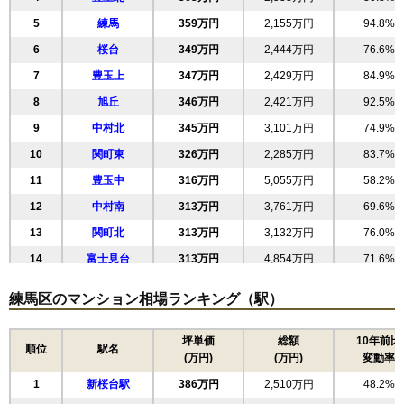
5
練馬
359万円
2,155万円
94.8%
6
桜台
349万円
2,444万円
76.6%
7
豊玉上
347万円
2,429万円
84.9%
8
旭丘
346万円
2,421万円
92.5%
9
中村北
345万円
3,101万円
74.9%
10
関町東
326万円
2,285万円
83.7%
11
豊玉中
316万円
5,055万円
58.2%
12
中村南
313万円
3,761万円
69.6%
13
関町北
313万円
3,132万円
76.0%
14
富士見台
313万円
4,854万円
71.6%
15
春日町
305万円
4,881万円
62.4%
練馬区のマンション相場ランキング（駅）
16
中村
298万円
5,367万円
64.3%
17
石神井町
297万円
4,750万円
53.1%
坪単価
総額
10年前比
順位
駅名
(万円)
(万円)
変動率
18
田柄
289万円
4,625万円
57.4%
1
新桜台駅
386万円
2,510万円
48.2%
19
東大泉
286万円
5,154万円
57.5%