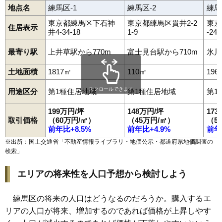
地点名
練馬区-1
練馬区-2
練馬
東京都練馬区下石神
東京都練馬区貫井2-2
東京
住居表示
井4-34-18
1-9
-24-
最寄り駅
上井草駅から770m
富士見台駅から710m
氷川
土地面積
1817㎡
110㎡
196
スクロールできます
用途区分
第1種住居地域
第1種住居地域
第1
199万円/坪
148万円/坪
17
取引価格
（60万円/㎡）
（45万円/㎡）
（5
前年比+8.5%
前年比+4.9%
前年
※出所：国土交通省「
不動産情報ライブラリ・地価公示・都道府県地価調査の
検索
」
エリアの将来性を人口予想から検討しよう
練馬区の将来の人口はどうなるのだろうか。購入するエ
リアの人口が将来、増加するのであれば価格が上昇しやす