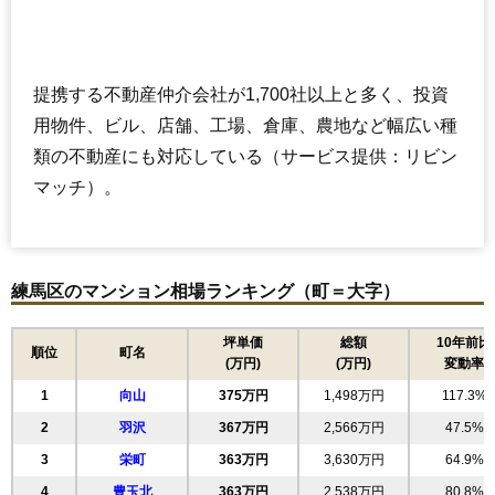
提携する不動産仲介会社が1,700社以上と多く、投資
用物件、ビル、店舗、工場、倉庫、農地など幅広い種
類の不動産にも対応している（サービス提供：リビン
マッチ）。
練馬区のマンション相場ランキング（町＝大字）
坪単価
総額
10年前比
順位
町名
(万円)
(万円)
変動率
1
向山
375万円
1,498万円
117.3%
2
羽沢
367万円
2,566万円
47.5%
3
栄町
363万円
3,630万円
64.9%
4
豊玉北
363万円
2,538万円
80.8%