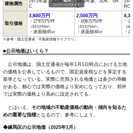
1971年築、2LDK、R
1972年築、2DK、SR
19
建物属性
スクロールできます
C
C
RC
3,800万円
2,500万円
4,3
・279万円/坪
・206万円/坪
・2
取引価格
（84万円/m²）
（63万円/m²）
（66
・床面積45㎡
・床面積40㎡
・床
※参考：国土交通省「
不動産情報ライブラリ
」
■公示地価はいくら？
公示地価は、国土交通省が毎年1月1日時点における土地
の価格を公表しているもので、固定資産税などを算定する
基準となっている。実際に売買される地価とは多少の乖離
がある。都心では実際の価格より安めになっており、郊外
では実際の価格より高めに設定されてる。
とはいえ、
その地域の不動産価格の動向・傾向を知るた
めの重要な指標
となるので、参考にしよう。
◆練馬区の公示地価（2025年1月）