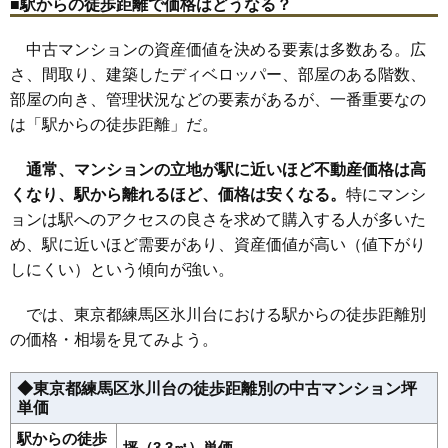
35
光が丘
248万円
5,457万円
45.0%
■駅からの徒歩距離で価格はどうなる？
18
上石神井駅
251万円
4,013万円
65.7%
36
高松
247万円
4,441万円
66.5%
中古マンションの資産価値を決める要素は多数ある。広
37
三原台
247万円
4,684万円
54.4%
さ、間取り、建築したディベロッパー、部屋のある階数、
38
谷原
239万円
4,293万円
65.2%
部屋の向き、管理状況などの要素があるが、一番重要なの
39
土支田
233万円
5,116万円
60.3%
は「駅からの徒歩距離」だ。
40
石神井台
226万円
4,287万円
52.3%
通常、マンションの立地が駅に近いほど不動産価格は高
41
南大泉
219万円
3,942万円
61.9%
くなり、駅から離れるほど、価格は安くなる。
特にマンシ
42
大泉学園町
217万円
3,909万円
64.2%
ョンは駅へのアクセスの良さを求めて購入する人が多いた
43
西大泉
194万円
3,107万円
61.6%
め、駅に近いほど需要があり、資産価値が高い（値下がり
44
大泉町
158万円
2,523万円
54.3%
しにくい）という傾向が強い。
では、東京都練馬区氷川台における駅からの徒歩距離別
の価格・相場を見てみよう。
◆東京都練馬区氷川台の徒歩距離別の中古マンション坪
単価
駅からの徒歩
坪（3.3㎡）単価