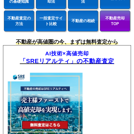
の基礎知識
却法
法
不動産査定の
一括査定サイ
不動産売却
不動産の相続
方法
ト比較
TOP
不動産が高値圏の今、まずは無料査定から
AI技術×高値売却
「SREリアルティ」の不動産査定