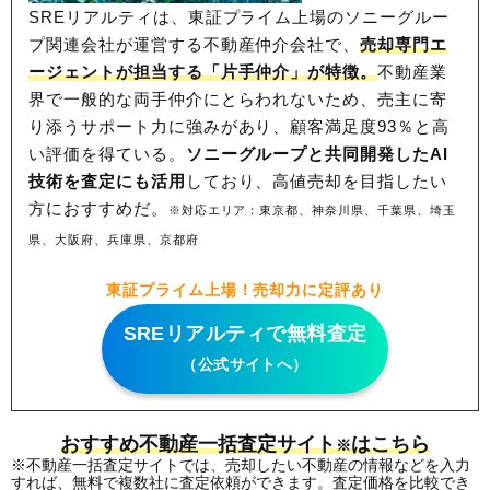
SREリアルティは、東証プライム上場のソニーグルー
プ関連会社が運営する不動産仲介会社で、
売却専門エ
ージェントが担当する「片手仲介」が特徴。
不動産業
界で一般的な両手仲介にとらわれないため、
売主に寄
り添うサポート力に強みがあり、顧客満足度93％と高
い評価を得ている。
ソニーグループと共同開発したAI
技術を査定にも活用
しており、高値売却を目指したい
方におすすめだ。
※対応エリア：東京都、神奈川県、千葉県、埼玉
県、大阪府、兵庫県、京都府
東証プライム上場！売却力に定評あり
SREリアルティで無料査定
（公式サイトへ）
おすすめ不動産一括査定サイト
はこちら
※
※不動産一括査定サイトでは、売却したい不動産の情報などを入力
すれば、無料で複数社に査定依頼ができます。査定価格を比較でき