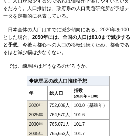
く、人口が減少するのであれば価格が下落しやすいといえ
るだろう。人口推計は、政府系の人口問題研究所が予想デ
ータを定期的に発表している。
日本全体の人口はすでに減少傾向にある。2020年を100
とした場合、
2050年には、全国の人口は83.0まで減少する
と予想
。今後も都心への人口の移転は続くため、都会であ
るほど減少幅は少なくない。
では、練馬区はどうなるのだろうか。
◆練馬区の総人口推移予想
指数
年
総人口
(2020年＝100)
2020年
752,608人
100.0（基準年）
2025年
764,570人
101.6
2030年
765,071人
101.7
2035年
765,653人
101.7