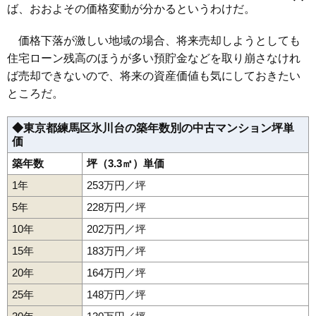
江古田駅
桜台駅
練馬駅
中村橋駅
富士見台駅
練馬高野台駅
栄町
桜台
下石神井
石神井台
石神井町
関町北
関町東
関町南
ば、おおよその価格変動が分かるというわけだ。
石神井公園駅
大泉学園駅
小竹向原駅
新桜台駅
豊島園駅
高野台
高松
田柄
立野町
土支田
豊玉上
豊玉北
豊玉中
豊玉南
上石神井駅
武蔵関駅
地下鉄赤塚駅
平和台駅
氷川台駅
中村
中村北
中村南
西大泉
錦
貫井
練馬
羽沢
早宮
東大泉
光が丘
練馬春日町駅
光が丘駅
氷川台
富士見台
平和台
南大泉
南田中
三原台
谷原
価格下落が激しい地域の場合、将来売却しようとしても
住宅ローン残高のほうが多い預貯金などを取り崩さなけれ
ば売却できないので、将来の資産価値も気にしておきたい
ところだ。
◆東京都練馬区氷川台の築年数別の中古マンション坪単
価
築年数
坪（3.3㎡）単価
1年
253万円／坪
5年
228万円／坪
10年
202万円／坪
15年
183万円／坪
20年
164万円／坪
25年
148万円／坪