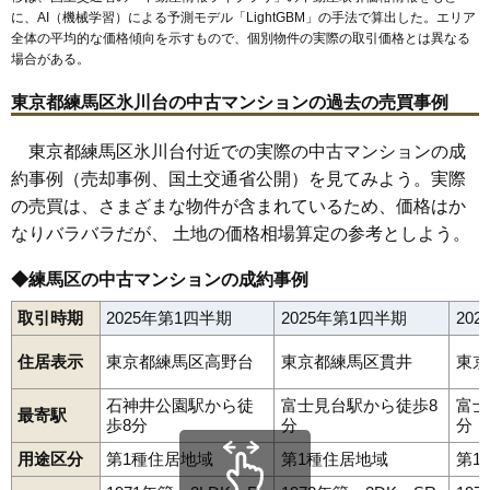
に、AI（機械学習）による予測モデル「LightGBM」の手法で算出した。エリア
全体の平均的な価格傾向を示すもので、個別物件の実際の取引価格とは異なる
場合がある。
東京都練馬区氷川台の中古マンションの過去の売買事例
東京都練馬区氷川台付近での実際の中古マンションの成
約事例（売却事例、国土交通省公開）を見てみよう。実際
の売買は、さまざまな物件が含まれているため、価格はか
なりバラバラだが、 土地の価格相場算定の参考としよう。
◆練馬区の中古マンションの成約事例
取引時期
2025年第1四半期
2025年第1四半期
20
住居表示
東京都練馬区高野台
東京都練馬区貫井
東京
石神井公園駅から徒
富士見台駅から徒歩8
富士
最寄駅
歩8分
分
分
用途区分
第1種住居地域
第1種住居地域
第1