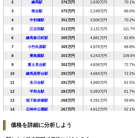
2
練馬駅
376万円
2,630万円
70.1%
20
南田中
285万円
4,415万円
76.1%
3
桜台駅
375万円
2,249万円
66.0%
21
平和台
283万円
5,087万円
61.4%
4
中村橋駅
351万円
3,506万円
70.2%
22
豊玉南
281万円
4,490万円
57.5%
5
江古田駅
313万円
3,131万円
111.7%
23
錦
280万円
2,523万円
75.2%
6
練馬春日町駅
305万円
4,881万円
62.6%
24
早宮
278万円
5,009万円
58.5%
7
小竹向原駅
305万円
4,876万円
68.8%
25
高野台
278万円
5,003万円
81.8%
8
豊島園駅
303万円
4,243万円
109.6%
26
貫井
278万円
3,613万円
100.4%
9
富士見台駅
302万円
4,838万円
72.7%
27
北町
277万円
4,158万円
78.6%
10
練馬高野台駅
293万円
4,684万円
72.2%
28
氷川台
277万円
4,434万円
66.7%
11
氷川台駅
291万円
4,660万円
61.5%
29
旭町
273万円
5,183万円
62.5%
12
平和台駅
283万円
5,093万円
61.7%
30
上石神井
273万円
3,542万円
77.3%
13
地下鉄赤塚駅
268万円
4,291万円
59.8%
31
小竹町
271万円
4,338万円
85.8%
14
石神井公園駅
267万円
4,812万円
52.1%
32
立野町
269万円
5,115万円
45.5%
15
武蔵関駅
259万円
4,138万円
60.2%
33
下石神井
268万円
4,831万円
60.1%
価格を詳細に分析しよう
16
光が丘駅
253万円
5,318万円
57.3%
34
関町南
248万円
4,468万円
83.4%
17
大泉学園駅
253万円
4,558万円
52.6%