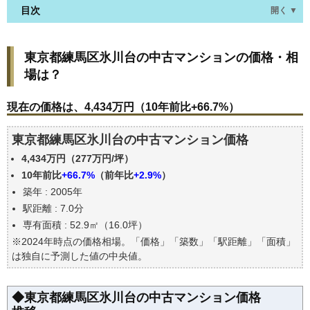
目次
開く ▼
東京都練馬区氷川台の中古マンションの価格・相場
東京都練馬区氷川台の中古マンションの価格・相
は？
場は？
現在の価格は、4,434万円（10年前比+66.7%）
価格を詳細に分析しよう
現在の価格は、4,434万円（10年前比+66.7%）
駅からの徒歩距離で価格はどうなる？
東京都練馬区氷川台の中古マンション価格
築年数で価格はどうなる？
4,434万円（277万円/坪）
東京都練馬区氷川台の中古マンションの過去の売買
事例
10年前比
+66.7%
（前年比
+2.9%
）
築年 : 2005年
公示地価はいくら
駅距離 : 7.0分
エリアの将来性を人口予想から検討しよう
専有面積 : 52.9㎡（16.0坪）
自分の年収でいくらの不動産が買える？
※2024年時点の価格相場。「価格」「築数」「駅距離」「面積」
は独自に予測した値の中央値。
◆東京都練馬区氷川台の中古マンション価格