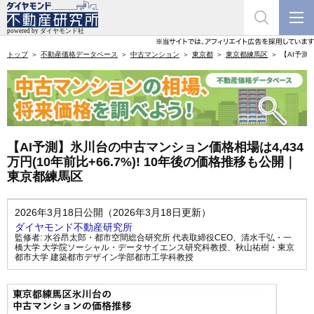
トップ
不動産価格データベース
中古マンション
東京都
東京都練馬区
【AI予測
【AI予測】氷川台の中古マンション価格相場は4,434
万円(10年前比+66.7%)! 10年後の価格推移も公開｜
東京都練馬区
2026年3月18日公開（2026年3月18日更新）
ダイヤモンド不動産研究所
監修者:
水谷昂太郎・都市空間総合研究所 代表取締役CEO
、
清水千弘・一
橋大学 大学院ソーシャル・データサイエンス研究科教授
、
秋山祐樹・東京
都市大学 建築都市デザイン学部都市工学科教授