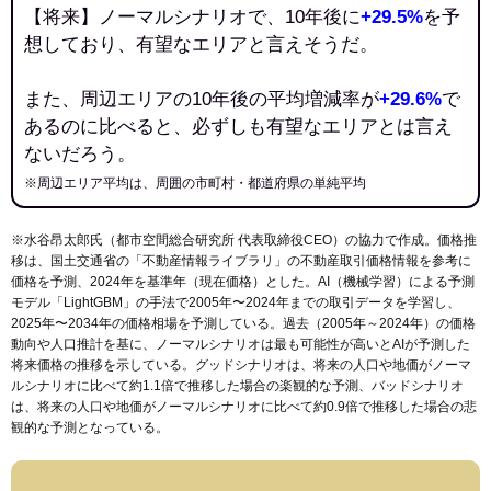
【将来】ノーマルシナリオで、10年後に
+29.5%
を予
想しており、有望なエリアと言えそうだ。
また、周辺エリアの10年後の平均増減率が
+29.6%
で
あるのに比べると、必ずしも有望なエリアとは言え
ないだろう。
※周辺エリア平均は、周囲の市町村・都道府県の単純平均
※水谷昂太郎氏（都市空間総合研究所 代表取締役CEO）の協力で作成。価格推
移は、国土交通省の「
不動産情報ライブラリ
」の不動産取引価格情報を参考に
価格を予測、2024年を基準年（現在価格）とした。AI（機械学習）による予測
モデル「LightGBM」の手法で2005年〜2024年までの取引データを学習し、
2025年〜2034年の価格相場を予測している。過去（2005年～2024年）の価格
動向や人口推計を基に、ノーマルシナリオは最も可能性が高いとAIが予測した
将来価格の推移を示している。グッドシナリオは、将来の人口や地価がノーマ
ルシナリオに比べて約1.1倍で推移した場合の楽観的な予測、バッドシナリオ
は、将来の人口や地価がノーマルシナリオに比べて約0.9倍で推移した場合の悲
観的な予測となっている。