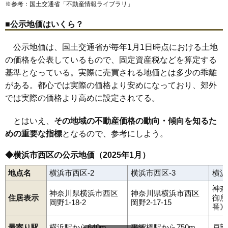
※参考：国土交通省「
不動産情報ライブラリ
」
■公示地価はいくら？
公示地価は、国土交通省が毎年1月1日時点における土地
の価格を公表しているもので、固定資産税などを算定する
基準となっている。実際に売買される地価とは多少の乖離
がある。都心では実際の価格より安めになっており、郊外
では実際の価格より高めに設定されてる。
とはいえ、
その地域の不動産価格の動向・傾向を知るた
めの重要な指標
となるので、参考にしよう。
◆横浜市西区の公示地価（2025年1月）
地点名
横浜市西区-2
横浜市西区-3
横浜
神奈
神奈川県横浜市西区
神奈川県横浜市西区
住居表示
御所
岡野1-18-2
岡野2-17-15
番》
最寄り駅
横浜駅から640m
平沼橋駅から750m
戸部