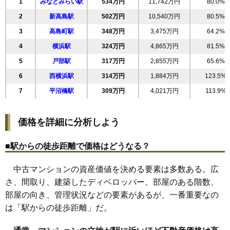
1
みなとみらい駅
534万円
11,742万円
80.0%
19
東久保町
250万円
5,250万円
56.3%
2
新高島駅
502万円
10,540万円
80.5%
20
岡野
245万円
3,925万円
84.2%
3
高島町駅
348万円
3,475万円
64.2%
21
北軽井沢
237万円
3,795万円
64.7%
4
横浜駅
324万円
4,865万円
81.5%
22
南浅間町
235万円
1,646万円
122.6%
5
戸部駅
317万円
2,855万円
65.6%
23
南軽井沢
219万円
4,602万円
61.5%
6
西横浜駅
314万円
1,884万円
123.5%
24
藤棚町
210万円
3,365万円
98.9%
7
平沼橋駅
309万円
4,021万円
113.9%
25
元久保町
197万円
3,158万円
66.0%
26
霞ケ丘
196万円
785万円
80.2%
価格を詳細に分析しよう
27
西戸部町
185万円
3,331万円
67.9%
28
浅間台
129万円
517万円
46.3%
■駅からの徒歩距離で価格はどうなる？
29
宮ケ谷
121万円
1,943万円
56.7%
中古マンションの資産価値を決める要素は多数ある。広
さ、間取り、建築したディベロッパー、部屋のある階数、
部屋の向き、管理状況などの要素があるが、一番重要なの
は「駅からの徒歩距離」だ。