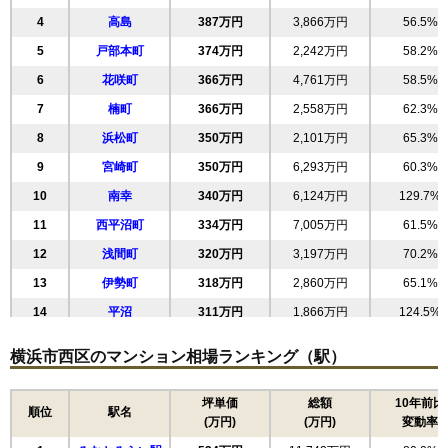
4
高島
387万円
3,866万円
56.5%
5
戸部本町
374万円
2,242万円
58.2%
6
花咲町
366万円
4,761万円
58.5%
7
楠町
366万円
2,558万円
62.3%
8
浜松町
350万円
2,101万円
65.3%
9
宮崎町
350万円
6,293万円
60.3%
10
南幸
340万円
6,124万円
129.7%
11
西平沼町
334万円
7,005万円
61.5%
12
浅間町
320万円
3,197万円
70.2%
13
伊勢町
318万円
2,860万円
65.1%
14
平沼
311万円
1,866万円
124.5%
15
久保町
303万円
1,820万円
85.4%
横浜市西区のマンション相場ランキング（駅）
16
戸部町
299万円
5,385万円
71.1%
17
中央
296万円
2,667万円
71.3%
坪単価
総額
10年前比
順位
駅名
(万円)
(万円)
変動率
18
老松町
279万円
5,299万円
53.8%