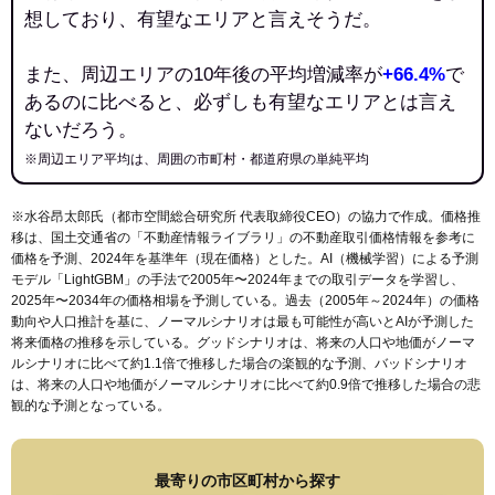
想しており、有望なエリアと言えそうだ。
また、周辺エリアの10年後の平均増減率が
+66.4%
で
あるのに比べると、必ずしも有望なエリアとは言え
ないだろう。
※周辺エリア平均は、周囲の市町村・都道府県の単純平均
※水谷昂太郎氏（都市空間総合研究所 代表取締役CEO）の協力で作成。価格推
移は、国土交通省の「
不動産情報ライブラリ
」の不動産取引価格情報を参考に
価格を予測、2024年を基準年（現在価格）とした。AI（機械学習）による予測
モデル「LightGBM」の手法で2005年〜2024年までの取引データを学習し、
2025年〜2034年の価格相場を予測している。過去（2005年～2024年）の価格
動向や人口推計を基に、ノーマルシナリオは最も可能性が高いとAIが予測した
将来価格の推移を示している。グッドシナリオは、将来の人口や地価がノーマ
ルシナリオに比べて約1.1倍で推移した場合の楽観的な予測、バッドシナリオ
は、将来の人口や地価がノーマルシナリオに比べて約0.9倍で推移した場合の悲
観的な予測となっている。
最寄りの市区町村から探す