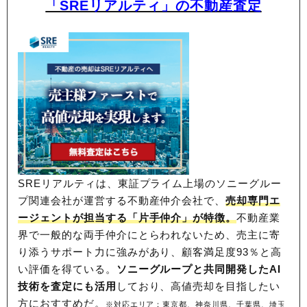
「SREリアルティ」の不動産査定
SREリアルティは、東証プライム上場のソニーグルー
プ関連会社が運営する不動産仲介会社で、
売却専門エ
ージェントが担当する「片手仲介」が特徴。
不動産業
界で一般的な両手仲介にとらわれないため、
売主に寄
り添うサポート力に強みがあり、顧客満足度93％と高
い評価を得ている。
ソニーグループと共同開発したAI
技術を査定にも活用
しており、高値売却を目指したい
方におすすめだ。
※対応エリア：東京都、神奈川県、千葉県、埼玉