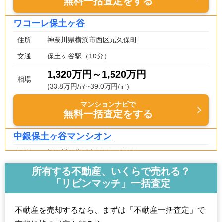
無料一括査定をする
ワコーレ保土ヶ谷
住所
神奈川県横浜市西区元久保町
交通
保土ヶ谷駅（10分）
1,320万円～1,520万円
相場
(33.8万円/㎡~39.0万円/㎡)
マンションナビで
無料一括査定をする
中銀保土ヶ谷マンシオン
住所
神奈川県横浜市西区元久保町
交通
保土ヶ谷駅（9分）
所有する不動産、いくらで売れる？
「リビンマッチ」一括査定
2,530万円～2,730万円
相場
(41.5万円/㎡~44.8万円/㎡)
不動産を売却するなら、まずは「不動産一括査定」で
マンションナビで