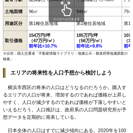
土地面積
96㎡
944㎡
79㎡
スクロールできます
用途区分
第1種住居地域
第1種住居地域
第1
154万円/坪
185万円/坪
10
取引価格
（47万円/㎡）
（56万円/㎡）
（3
前年比+10.7%
前年比+9.8%
前年
※出所：国土交通省「
不動産情報ライブラリ・地価公示・都道府県地価調査の
検索
」
エリアの将来性を人口予想から検討しよう
横浜市西区の将来の人口はどうなるのだろうか。購入す
るエリアの人口が将来、増加するのであれば価格が上昇し
やすく、人口が減少するのであれば価格が下落しやすいと
いえるだろう。人口推計は、政府系の人口問題研究所が予
想データを定期的に発表している。
日本全体の人口はすでに減少傾向にある。2020年を100