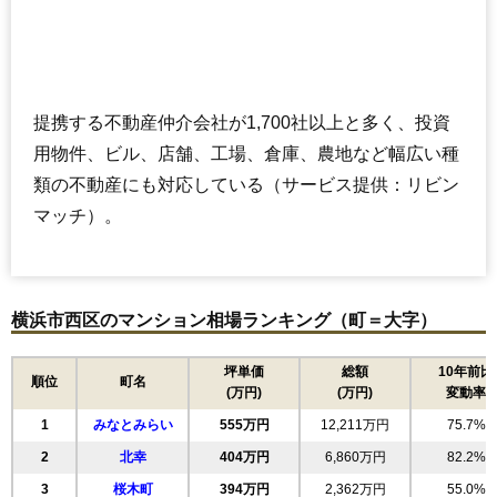
提携する不動産仲介会社が1,700社以上と多く、投資
用物件、ビル、店舗、工場、倉庫、農地など幅広い種
類の不動産にも対応している（サービス提供：リビン
マッチ）。
横浜市西区のマンション相場ランキング（町＝大字）
坪単価
総額
10年前比
順位
町名
(万円)
(万円)
変動率
1
みなとみらい
555万円
12,211万円
75.7%
2
北幸
404万円
6,860万円
82.2%
3
桜木町
394万円
2,362万円
55.0%