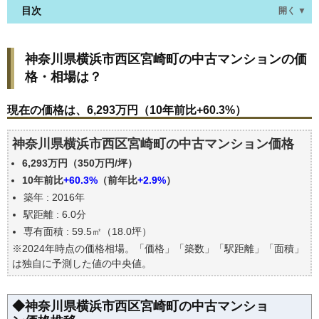
目次
開く ▼
神奈川県横浜市西区宮崎町の中古マンションの価
神奈川県横浜市西区宮崎町の中古マンションの価
格・相場は？
格・相場は？
現在の価格は、6,293万円（10年前比+60.3%）
価格を詳細に分析しよう
現在の価格は、6,293万円（10年前比+60.3%）
駅からの徒歩距離で価格はどうなる？
神奈川県横浜市西区宮崎町の中古マンション価格
築年数で価格はどうなる？
6,293万円（350万円/坪）
神奈川県横浜市西区宮崎町の中古マンションの過去
の売買事例
10年前比
+60.3%
（前年比
+2.9%
）
築年 : 2016年
公示地価はいくら
駅距離 : 6.0分
エリアの将来性を人口予想から検討しよう
専有面積 : 59.5㎡（18.0坪）
自分の年収でいくらの不動産が買える？
※2024年時点の価格相場。「価格」「築数」「駅距離」「面積」
は独自に予測した値の中央値。
◆神奈川県横浜市西区宮崎町の中古マンショ