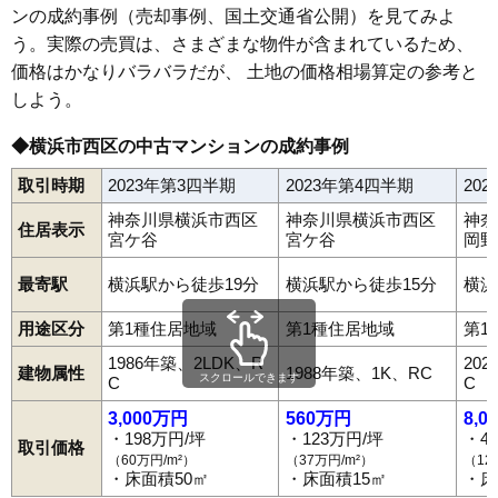
ンの成約事例（売却事例、国土交通省公開）を見てみよ
う。実際の売買は、さまざまな物件が含まれているため、
価格はかなりバラバラだが、 土地の価格相場算定の参考と
しよう。
◆横浜市西区の中古マンションの成約事例
取引時期
2023年第3四半期
2023年第4四半期
20
神奈川県横浜市西区
神奈川県横浜市西区
神奈
住居表示
宮ケ谷
宮ケ谷
岡野
最寄駅
横浜駅から徒歩19分
横浜駅から徒歩15分
横浜
用途区分
第1種住居地域
第1種住居地域
第1
1986年築、2LDK、R
20
建物属性
1988年築、1K、RC
スクロールできます
C
C
3,000万円
560万円
8,0
・198万円/坪
・123万円/坪
・4
取引価格
（60万円/m²）
（37万円/m²）
（12
・床面積50㎡
・床面積15㎡
・床