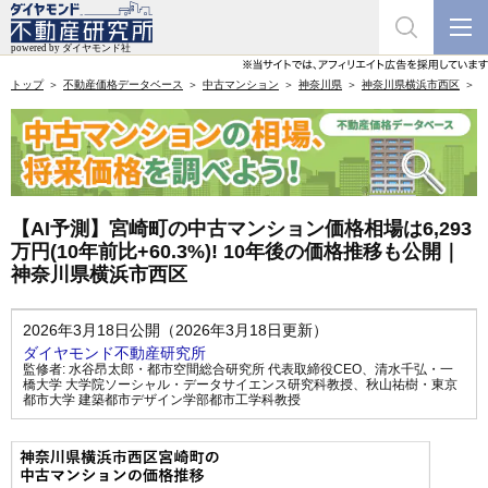
トップ
不動産価格データベース
中古マンション
神奈川県
神奈川県横浜市西区
【AI予測】宮崎町の中古マンション価格相場は6,293
万円(10年前比+60.3%)! 10年後の価格推移も公開｜
神奈川県横浜市西区
2026年3月18日公開（2026年3月18日更新）
ダイヤモンド不動産研究所
監修者:
水谷昂太郎・都市空間総合研究所 代表取締役CEO
、
清水千弘・一
橋大学 大学院ソーシャル・データサイエンス研究科教授
、
秋山祐樹・東京
都市大学 建築都市デザイン学部都市工学科教授