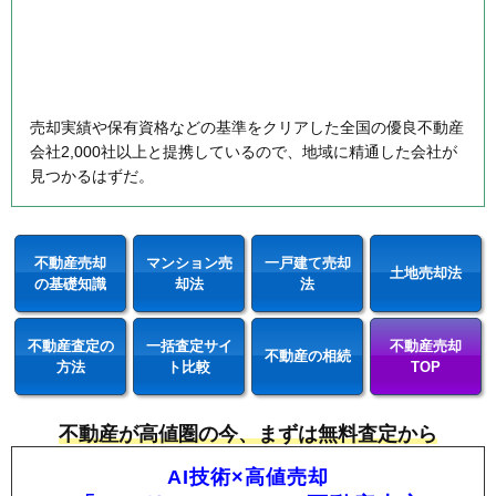
売却実績や保有資格などの基準をクリアした全国の優良不動産
会社2,000社以上と提携しているので、地域に精通した会社が
見つかるはずだ。
不動産売却
マンション売
一戸建て売却
土地売却法
の基礎知識
却法
法
不動産査定の
一括査定サイ
不動産売却
不動産の相続
方法
ト比較
TOP
不動産が高値圏の今、まずは無料査定から
AI技術×高値売却