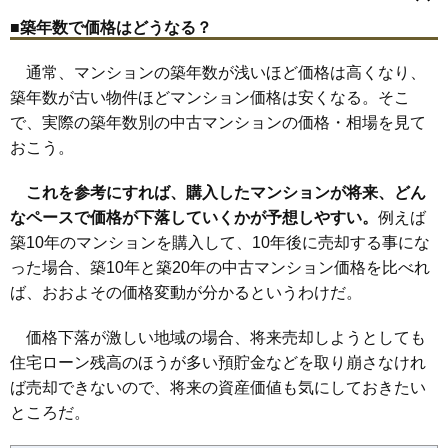
伊勢町
老松町
岡野
霞ケ丘
北軽井沢
北幸
楠町
久保町
桜木町
浅間台
横浜駅
浅間町
戸部駅
高島
平沼橋駅
中央
戸部町
西横浜駅
戸部本町
新高島駅
西戸部町
みなとみらい駅
西平沼町
■築年数で価格はどうなる？
花咲町
高島町駅
浜松町
東久保町
平沼
藤棚町
みなとみらい
南軽井沢
南幸
南浅間町
宮ケ谷
宮崎町
元久保町
通常、マンションの築年数が浅いほど価格は高くなり、
築年数が古い物件ほどマンション価格は安くなる。そこ
で、実際の築年数別の中古マンションの価格・相場を見て
おこう。
これを参考にすれば、購入したマンションが将来、どん
なペースで価格が下落していくかが予想しやすい。
例えば
築10年のマンションを購入して、10年後に売却する事にな
った場合、築10年と築20年の中古マンション価格を比べれ
ば、おおよその価格変動が分かるというわけだ。
価格下落が激しい地域の場合、将来売却しようとしても
住宅ローン残高のほうが多い預貯金などを取り崩さなけれ
ば売却できないので、将来の資産価値も気にしておきたい
ところだ。