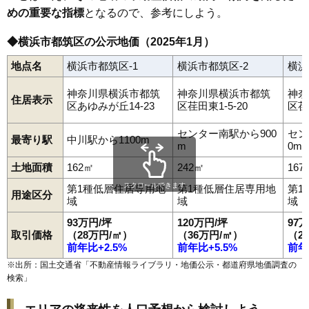
めの重要な指標
となるので、参考にしよう。
◆横浜市都筑区の公示地価（2025年1月）
地点名
横浜市都筑区-1
横浜市都筑区-2
横浜
神奈川県横浜市都筑
神奈川県横浜市都筑
神奈
住居表示
区あゆみが丘14-23
区荏田東1-5-20
区荏田
センター南駅から900
セン
最寄り駅
中川駅から1100m
m
0m
土地面積
162㎡
242㎡
167
スクロールできます
第1種低層住居専用地
第1種低層住居専用地
第1
用途区分
域
域
域
93万円/坪
120万円/坪
97
取引価格
（28万円/㎡）
（36万円/㎡）
（2
前年比+2.5%
前年比+5.5%
前年
※出所：国土交通省「
不動産情報ライブラリ・地価公示・都道府県地価調査の
検索
」