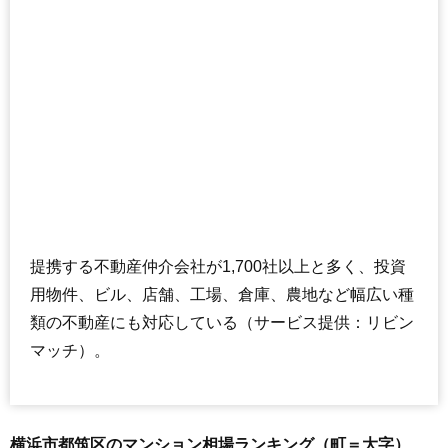
住所
神奈川県横浜市都筑区牛久保東2丁目
交通
センター北駅（11分）
6,550万円～6,950万円
相場
(76.2万円/㎡~80.8万円/㎡)
マンションナビで
無料一括査定をする
ナイスパークフロンテージセンター北
住所
神奈川県横浜市都筑区牛久保東1丁目
提携する不動産仲介会社が1,700社以上と多く、投資
交通
センター北駅（9分）
用物件、ビル、店舗、工場、倉庫、農地など幅広い種
5,070万円～5,470万円
類の不動産にも対応している（サービス提供：リビン
相場
(67.6万円/㎡~72.9万円/㎡)
マッチ）。
マンションナビで
無料一括査定をする
横浜市都筑区のマンション相場ランキング（町＝大字）
ウィルローズセンター北