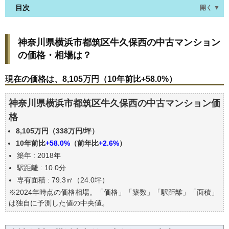
目次
開く ▼
神奈川県横浜市都筑区牛久保西の中古マンションの
神奈川県横浜市都筑区牛久保西の中古マンション
価格・相場は？
の価格・相場は？
現在の価格は、8,105万円（10年前比+58.0%）
価格を詳細に分析しよう
現在の価格は、8,105万円（10年前比+58.0%）
駅からの徒歩距離で価格はどうなる？
神奈川県横浜市都筑区牛久保西の中古マンション価
築年数で価格はどうなる？
格
神奈川県横浜市都筑区牛久保西の中古マンションの
過去の売買事例
8,105万円（338万円/坪）
公示地価はいくら
10年前比
+58.0%
（前年比
+2.6%
）
築年 : 2018年
エリアの将来性を人口予想から検討しよう
駅距離 : 10.0分
自分の年収でいくらの不動産が買える？
専有面積 : 79.3㎡（24.0坪）
※2024年時点の価格相場。「価格」「築数」「駅距離」「面積」
は独自に予測した値の中央値。