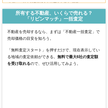
住所
神奈川県横浜市都筑区牛久保東1丁目
交通
センター北駅（8分）
所有する不動産、いくらで売れる？
「リビンマッチ」一括査定
8,080万円～8,480万円
相場
(96.2万円/㎡~101.0万円/㎡)
不動産を売却するなら、まずは「不動産一括査定」で
マンションナビで
売却価格の目安を知ろう。
無料一括査定をする
「無料査定スタート」を押すだけで、現在表示してい
港北ファミールガーデンJ棟
る地域の査定依頼ができる。
無料で最大6社の査定額
住所
神奈川県横浜市都筑区牛久保東2丁目
を受け取れる
ので、ぜひ活用してみよう。
交通
センター北駅（10分）
5,220万円～5,620万円
相場
(67.8万円/㎡~73.0万円/㎡)
マンションナビで
無料一括査定をする
ミオカステーロ港北2