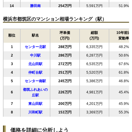
14
勝田南
254万円
5,591万円
51.9%
ミオカステーロ港北3
15
南山田
247万円
5,428万円
49.8%
横浜市都筑区のマンション相場ランキング（駅）
住所
神奈川県横浜市都筑区牛久保東2丁目
16
茅ケ崎東
243万円
5,827万円
40.2%
17
大丸
237万円
5,220万円
38.3%
交通
センター北駅（12分）
坪単価
総額
10年前比
順位
駅名
(万円)
(万円)
変動率
18
桜並木
237万円
4,975万円
51.7%
5,870万円～6,270万円
相場
1
センター北駅
288万円
6,335万円
48.2%
19
茅ケ崎南
235万円
5,649万円
45.7%
(76.2万円/㎡~81.4万円/㎡)
2
中川駅
286万円
6,287万円
50.6%
20
すみれが丘
230万円
4,819万円
49.7%
マンションナビで
3
北山田駅
272万円
6,535万円
67.6%
21
早渕
無料一括査定をする
228万円
5,013万円
47.7%
4
仲町台駅
251万円
5,520万円
61.8%
22
葛が谷
224万円
5,372万円
48.4%
港北ファミールガーデンA棟
5
センター南駅
245万円
5,386万円
46.8%
23
牛久保
218万円
4,570万円
44.7%
住所
都筑ふれあいの
神奈川県横浜市都筑区牛久保東2丁目
24
東山田
183万円
4,032万円
51.7%
6
226万円
4,981万円
45.4%
丘駅
交通
センター北駅（10分）
25
池辺町
179万円
3,409万円
39.2%
7
東山田駅
200万円
4,201万円
45.9%
26
佐江戸町
178万円
3,390万円
49.1%
6,180万円～6,580万円
8
川和町駅
153万円
3,369万円
55.3%
相場
27
荏田東
176万円
3,860万円
51.2%
(62.4万円/㎡~66.5万円/㎡)
28
加賀原
164万円
3,935万円
51.7%
マンションナビで
価格を詳細に分析しよう