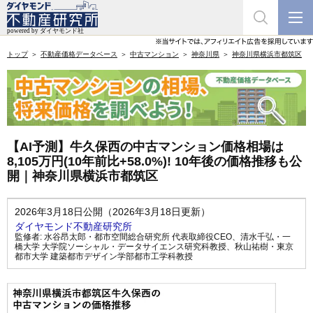
トップ
不動産価格データベース
中古マンション
神奈川県
神奈川県横浜市都筑区
【AI予測】牛久保西の中古マンション価格相場は
8,105万円(10年前比+58.0%)! 10年後の価格推移も公
開｜神奈川県横浜市都筑区
2026年3月18日公開（2026年3月18日更新）
ダイヤモンド不動産研究所
監修者:
水谷昂太郎・都市空間総合研究所 代表取締役CEO
、
清水千弘・一
橋大学 大学院ソーシャル・データサイエンス研究科教授
、
秋山祐樹・東京
都市大学 建築都市デザイン学部都市工学科教授