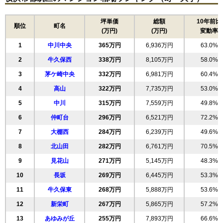
住所
神奈川県横浜市都筑区牛久保東2丁目
坪単価
総額
10年前比
順位
町名
(万円)
(万円)
変動率
センター北駅（12分）、北山田駅（21分）、セン
交通
ター南駅（22分）
1
中川中央
365万円
6,936万円
63.0%
6,530万円～6,930万円
2
牛久保西
338万円
8,105万円
58.0%
相場
(88.2万円/㎡~93.6万円/㎡)
3
茅ケ崎中央
332万円
6,981万円
60.4%
マンションナビで
4
高山
322万円
7,735万円
53.0%
無料一括査定をする
5
中川
315万円
7,559万円
49.8%
6
仲町台
296万円
6,521万円
72.2%
ナイスアーバンセンター北プロムナードウイン
ドコート
7
大棚西
284万円
6,239万円
49.6%
8
北山田
282万円
6,761万円
70.5%
住所
神奈川県横浜市都筑区牛久保東2丁目
9
見花山
271万円
5,145万円
48.3%
交通
センター北駅（10分）
10
長坂
269万円
6,445万円
53.3%
5,250万円～5,650万円
相場
11
牛久保東
268万円
5,888万円
53.6%
(71.9万円/㎡~77.4万円/㎡)
12
新栄町
267万円
5,865万円
57.2%
マンションナビで
13
あゆみが丘
255万円
7,893万円
66.6%
無料一括査定をする