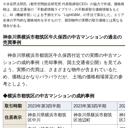
※水谷昂太郎氏（都市空間総合研究所 代表取締役CEO）の協力で作成。価格推
移は、国土交通省の「
不動産情報ライブラリ
」の不動産取引価格情報をもと
に、AI（機械学習）による予測モデル「LightGBM」の手法で算出した。エリア
全体の平均的な価格傾向を示すもので、個別物件の実際の取引価格とは異なる
場合がある。
神奈川県横浜市都筑区牛久保西の中古マンションの過去の
売買事例
神奈川県横浜市都筑区牛久保西付近での実際の中古マン
ションの成約事例（売却事例、国土交通省公開）を見てみ
よう。実際の売買は、さまざまな物件が含まれているた
め、価格はかなりバラバラだが、 土地の価格相場算定の参
考としよう。
◆横浜市都筑区の中古マンションの成約事例
取引時期
2023年第3四半期
2023年第3四半期
20
神奈川県横浜市都筑
神奈川県横浜市都筑
神奈
住居表示
区中川
区池辺町
区茅