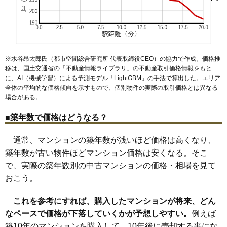
マンションナビで
大熊町
大棚西
大丸
折本町
加賀原
勝田南
川和町
北山田
葛が谷
中川駅
センター北駅
センター南駅
仲町台駅
川和町駅
無料一括査定をする
佐江戸町
桜並木
新栄町
すみれが丘
高山
茅ケ崎中央
茅ケ崎東
都筑ふれあいの丘駅
北山田駅
東山田駅
茅ケ崎南
中川
中川中央
長坂
仲町台
早渕
東方町
東山田
南山田
見花山
港北ファミールガーデンE棟
住所
神奈川県横浜市都筑区牛久保東2丁目
※水谷昂太郎氏（都市空間総合研究所 代表取締役CEO）の協力で作成。価格推
交通
センター北駅（10分）
移は、国土交通省の「
不動産情報ライブラリ
」の不動産取引価格情報をもと
に、AI（機械学習）による予測モデル「LightGBM」の手法で算出した。エリア
6,180万円～6,580万円
全体の平均的な価格傾向を示すもので、個別物件の実際の取引価格とは異なる
相場
場合がある。
(62.4万円/㎡~66.5万円/㎡)
■築年数で価格はどうなる？
マンションナビで
無料一括査定をする
通常、マンションの築年数が浅いほど価格は高くなり、
港北ファミールガーデンC棟
築年数が古い物件ほどマンション価格は安くなる。そこ
で、実際の築年数別の中古マンションの価格・相場を見て
住所
神奈川県横浜市都筑区牛久保東2丁目
おこう。
交通
センター北駅（10分）
これを参考にすれば、購入したマンションが将来、どん
6,180万円～6,580万円
相場
なペースで価格が下落していくかが予想しやすい。
例えば
(62.4万円/㎡~66.5万円/㎡)
築10年のマンションを購入して、10年後に売却する事にな