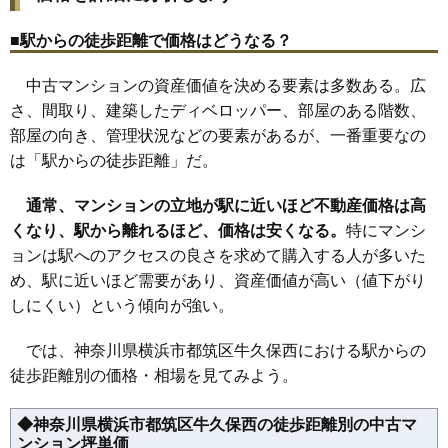
無料一括査定をする
29
荏田南
145万円
3,186万円
48.4%
30
大熊町
114万円
2,048万円
107.3%
■駅からの徒歩距離で価格はどうなる？
港北ファミールガーデンB棟
31
折本町
95万円
1,703万円
54.4%
中古マンションの資産価値を決める要素は多数ある。広
住所
神奈川県横浜市都筑区牛久保東2丁目
32
川和町
94万円
1,507万円
63.0%
さ、間取り、建築したディベロッパー、部屋のある階数、
交通
センター北駅（10分）
33
東方町
94万円
1,695万円
86.3%
部屋の向き、管理状況などの要素があるが、一番重要なの
6,110万円～6,510万円
は「駅からの徒歩距離」だ。
相場
(61.7万円/㎡~65.8万円/㎡)
通常、マンションの立地が駅に近いほど不動産価格は高
マンションナビで
くなり、駅から離れるほど、価格は安くなる。
特にマンシ
無料一括査定をする
ョンは駅へのアクセスの良さを求めて購入する人が多いた
港北ファミールガーデンG棟
め、駅に近いほど需要があり、資産価値が高い（値下がり
しにくい）という傾向が強い。
住所
神奈川県横浜市都筑区牛久保東2丁目
交通
センター北駅（10分）
では、神奈川県横浜市都筑区牛久保西における駅からの
徒歩距離別の価格・相場を見てみよう。
5,910万円～6,310万円
相場
(73.0万円/㎡~77.9万円/㎡)
◆神奈川県横浜市都筑区牛久保西の徒歩距離別の中古マ
ンション坪単価
マンションナビで