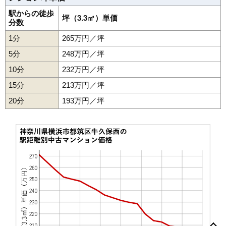
無料一括査定をする
駅からの徒歩
坪（3.3㎡）単価
分数
港北ファミールガーデンH棟
1分
265万円／坪
住所
神奈川県横浜市都筑区牛久保東2丁目
5分
248万円／坪
交通
センター北駅（10分）
10分
232万円／坪
5,910万円～6,310万円
15分
213万円／坪
相場
(73.0万円/㎡~77.9万円/㎡)
20分
193万円／坪
マンションナビで
無料一括査定をする
港北ファミールガーデンF棟
住所
神奈川県横浜市都筑区牛久保東2丁目
交通
センター北駅（10分）
6,180万円～6,580万円
相場
(62.4万円/㎡~66.5万円/㎡)
あゆみが丘
池辺町
牛久保
牛久保西
牛久保東
荏田東
荏田南