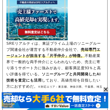
SREリアルティは、東証プライム上場のソニーグルー
プ関連会社が運営する不動産仲介会社で、
売却専門エ
ージェントが担当する「片手仲介」が特徴。
不動産業
界で一般的な両手仲介にとらわれないため、
売主に寄
り添うサポート力に強みがあり、顧客満足度93％と高
い評価を得ている。
ソニーグループと共同開発したAI
技術を査定にも活用
しており、高値売却を目指したい
方におすすめだ。
※対応エリア：東京都、神奈川県、千葉県、埼玉
県、大阪府、兵庫県、京都府
東証プライム上場！売却力に定評あり