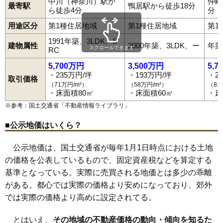
中川（神奈川）駅か
仲町
最寄駅
鴨居駅から徒歩18分
ら徒歩4分
分
用途区分
第1種住居地域
第1種住居地域
第1
1991年築、3LDK、S
建物属性
2000年築、3LDK、ー
年築
スクロールできます
RC
5,700万円
3,500万円
5,7
・235万円/坪
・193万円/坪
・2
取引価格
（71万円/m²）
（58万円/m²）
（81
・床面積80㎡
・床面積60㎡
・床
※参考：国土交通省「
不動産情報ライブラリ
」
■公示地価はいくら？
公示地価は、国土交通省が毎年1月1日時点における土地
の価格を公表しているもので、固定資産税などを算定する
基準となっている。実際に売買される地価とは多少の乖離
がある。都心では実際の価格より安めになっており、郊外
では実際の価格より高めに設定されてる。
とはいえ、
その地域の不動産価格の動向・傾向を知るた