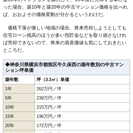
マンションナビで
った場合、築10年と築20年の中古マンション価格を比べれ
無料一括査定をする
ば、おおよその価格変動が分かるというわけだ。
港北ファミールガーデンD棟
価格下落が激しい地域の場合、将来売却しようとしても
住所
神奈川県横浜市都筑区牛久保東2丁目
住宅ローン残高のほうが多い預貯金などを取り崩さなけれ
交通
センター北駅（10分）
ば売却できないので、将来の資産価値も気にしておきたい
ところだ。
6,180万円～6,580万円
相場
(62.4万円/㎡~66.5万円/㎡)
◆神奈川県横浜市都筑区牛久保西の築年数別の中古マン
ション坪単価
マンションナビで
無料一括査定をする
築年数
坪（3.3㎡）単価
1年
262万円／坪
港北ファミールガーデンI棟
5年
238万円／坪
住所
神奈川県横浜市都筑区牛久保東2丁目
10年
215万円／坪
交通
15年
196万円／坪
6,380万円～6,780万円
相場
20年
172万円／坪
(64.4万円/㎡~68.5万円/㎡)