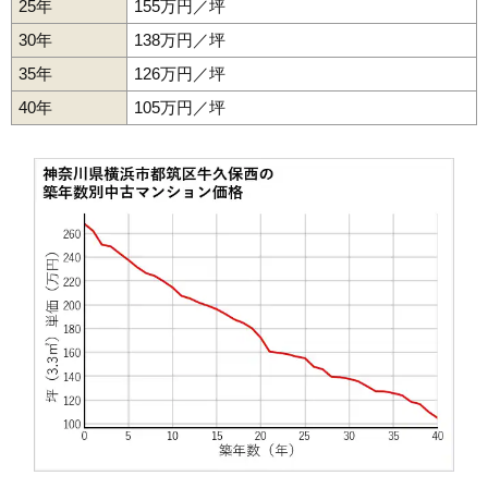
25年
155万円／坪
マンションナビで
30年
138万円／坪
無料一括査定をする
35年
126万円／坪
リリーベル港北センターキューブ
40年
105万円／坪
住所
神奈川県横浜市都筑区牛久保東2丁目
交通
センター北駅（9分）
6,830万円～7,230万円
相場
(69.7万円/㎡~73.8万円/㎡)
マンションナビで
無料一括査定をする