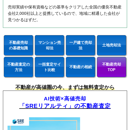
売却実績や保有資格などの基準をクリアした全国の優良不動産
会社2,000社以上と提携しているので、地域に精通した会社が
見つかるはずだ。
不動産売却
マンション売
一戸建て売却
土地売却法
の基礎知識
却法
法
不動産査定の
一括査定サイ
不動産売却
不動産の相続
方法
ト比較
TOP
不動産が高値圏の今、まずは無料査定から
AI技術×高値売却
「SREリアルティ」の不動産査定