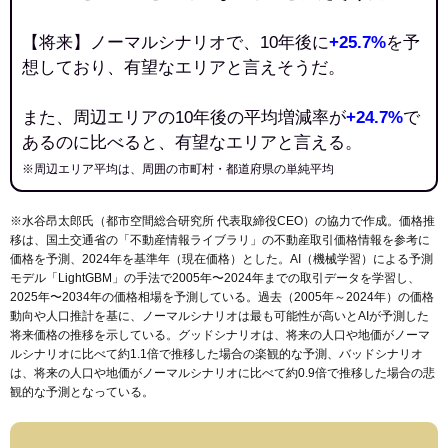
【将来】ノーマルシナリオで、10年後に
+25.7%
を予
想しており、有望なエリアと言えそうだ。
また、周辺エリアの10年後の平均増減率が
+24.7%
で
あるのに比べると、有望なエリアと言える。
※周辺エリア平均は、周囲の市町村・都道府県の単純平均
※水谷昂太郎氏（都市空間総合研究所 代表取締役CEO）の協力で作成。価格推
移は、国土交通省の「
不動産情報ライブラリ
」の不動産取引価格情報を参考に
価格を予測、2024年を基準年（現在価格）とした。AI（機械学習）による予測
モデル「LightGBM」の手法で2005年〜2024年までの取引データを学習し、
2025年〜2034年の価格相場を予測している。過去（2005年～2024年）の価格
動向や人口推計を基に、ノーマルシナリオは最も可能性が高いとAIが予測した
将来価格の推移を示している。グッドシナリオは、将来の人口や地価がノーマ
ルシナリオに比べて約1.1倍で推移した場合の楽観的な予測、バッドシナリオ
は、将来の人口や地価がノーマルシナリオに比べて約0.9倍で推移した場合の悲
観的な予測となっている。