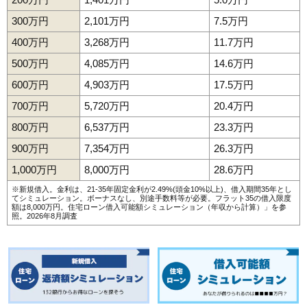
300万円
2,101万円
7.5万円
400万円
3,268万円
11.7万円
500万円
4,085万円
14.6万円
600万円
4,903万円
17.5万円
700万円
5,720万円
20.4万円
800万円
6,537万円
23.3万円
900万円
7,354万円
26.3万円
1,000万円
8,000万円
28.6万円
※新規借入。金利は、21-35年固定金利が2.49%(頭金10%以上)、借入期間35年とし
てシミュレーション。ボーナスなし、別途手数料等が必要。フラット35の借入限度
額は8,000万円。
住宅ローン借入可能額シミュレーション（年収から計算）
」を参
照。2026年8月調査