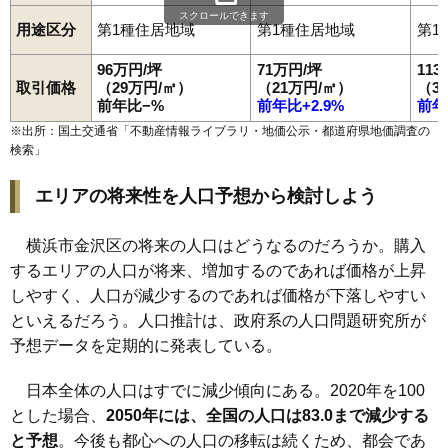
スクロールできます
用途区分
第1種住居地域
第1種住居地域
第1
96万円/坪
71万円/坪
11
取引価格
（29万円/㎡）
（21万円/㎡）
（3
前年比−%
前年比+2.9%
前年
※出所：国土交通省「
不動産情報ライブラリ・地価公示・都道府県地価調査の
検索
」
エリアの将来性を人口予想から検討しよう
横浜市金沢区の将来の人口はどうなるのだろうか。購入
するエリアの人口が将来、増加するのであれば価格が上昇
しやすく、人口が減少するのであれば価格が下落しやすい
といえるだろう。人口推計は、政府系の人口問題研究所が
予想データを定期的に発表している。
日本全体の人口はすでに減少傾向にある。2020年を100
とした場合、
2050年には、全国の人口は83.0まで減少する
と予想
。今後も都心への人口の移転は続くため、都会であ