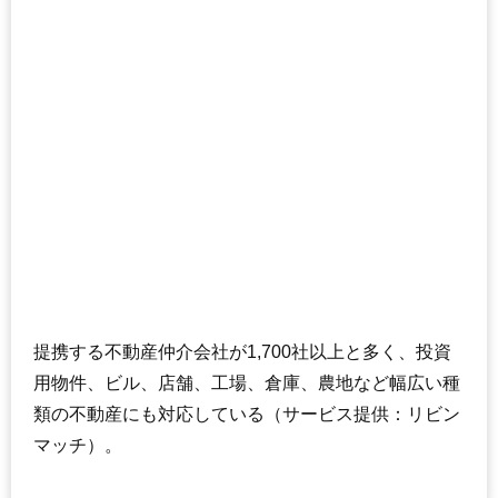
ライオンズヒルズ金沢八景
住所
神奈川県横浜市金沢区六浦2丁目
交通
金沢八景駅（5分）、六浦駅（5分）
3,270万円～3,570万円
相場
(42.5万円/㎡~46.4万円/㎡)
マンションナビで
無料一括査定をする
ライフヒルズ金沢八景
住所
神奈川県横浜市金沢区六浦2丁目
提携する不動産仲介会社が1,700社以上と多く、投資
交通
六浦駅（11分）、金沢八景駅（13分）
用物件、ビル、店舗、工場、倉庫、農地など幅広い種
2,730万円～2,930万円
類の不動産にも対応している（サービス提供：リビン
相場
(32.9万円/㎡~35.3万円/㎡)
マッチ）。
マンションナビで