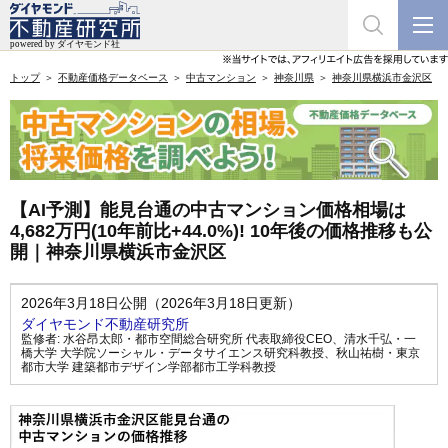
トップ
不動産価格データベース
中古マンション
神奈川県
神奈川県横浜市金沢区
【AI予測】能見台通の中古マンション価格相場は
4,682万円(10年前比+44.0%)! 10年後の価格推移も公
開｜神奈川県横浜市金沢区
2026年3月18日公開（2026年3月18日更新）
ダイヤモンド不動産研究所
監修者:
水谷昂太郎・都市空間総合研究所 代表取締役CEO
、
清水千弘・一
橋大学 大学院ソーシャル・データサイエンス研究科教授
、
秋山祐樹・東京
都市大学 建築都市デザイン学部都市工学科教授