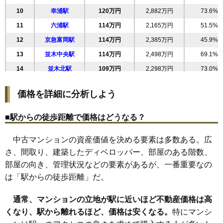
マンションナビで
無料一括査定をする
10
幸浦駅
120万円
2,882万円
73.6%
11
六浦駅
114万円
2,165万円
51.5%
湘南金沢八景ハイツ
12
京急富岡駅
114万円
2,385万円
45.9%
住所
神奈川県横浜市金沢区六浦3丁目
13
並木中央駅
114万円
2,498万円
69.1%
交通
六浦駅（18分）、金沢八景駅（20分）
14
並木北駅
109万円
2,298万円
73.0%
1,220万円～1,420万円
相場
価格を詳細に分析しよう
(17.7万円/㎡~20.6万円/㎡)
マンションナビで
■駅からの徒歩距離で価格はどうなる？
無料一括査定をする
中古マンションの資産価値を決める要素は多数ある。広
湘南金沢八景ハイツ1号館
さ、間取り、建築したディベロッパー、部屋のある階数、
住所
神奈川県横浜市金沢区六浦3丁目
部屋の向き、管理状況などの要素があるが、一番重要なの
は「駅からの徒歩距離」だ。
交通
金沢八景駅（20分）
1,220万円～1,420万円
通常、マンションの立地が駅に近いほど不動産価格は高
相場
(17.7万円/㎡~20.6万円/㎡)
くなり、駅から離れるほど、価格は安くなる。
特にマンシ