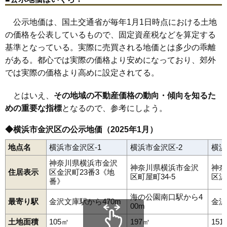
公示地価は、国土交通省が毎年1月1日時点における土地
の価格を公表しているもので、固定資産税などを算定する
基準となっている。実際に売買される地価とは多少の乖離
がある。都心では実際の価格より安めになっており、郊外
では実際の価格より高めに設定されてる。
とはいえ、
その地域の不動産価格の動向・傾向を知るた
めの重要な指標
となるので、参考にしよう。
◆横浜市金沢区の公示地価（2025年1月）
地点名
横浜市金沢区-1
横浜市金沢区-2
横浜
神奈川県横浜市金沢
神奈川県横浜市金沢
神奈
住居表示
区金沢町23番3《地
区町屋町34-5
区泥亀
番》
海の公園南口駅から4
最寄り駅
金沢文庫駅から470m
金沢
00m
土地面積
105㎡
197㎡
151