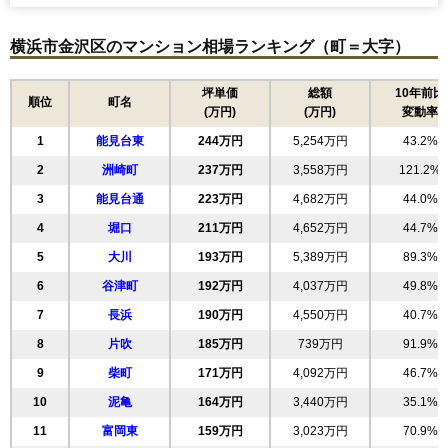
無料一括査定をする
横浜市金沢区のマンション相場ランキング（町＝大字）
ライフヒルズ金沢八景ノースヒル
住所
神奈川県横浜市金沢区六浦2丁目
坪単価
総額
10年前比
順位
町名
(万円)
(万円)
変動率
交通
六浦駅（11分）、金沢八景駅（13分）
1
能見台東
244万円
5,254万円
43.2%
2,730万円～2,930万円
相場
2
洲崎町
237万円
3,558万円
121.2%
(32.9万円/㎡~35.3万円/㎡)
3
能見台通
223万円
4,682万円
44.0%
マンションナビで
4
堀口
無料一括査定をする
211万円
4,652万円
44.7%
5
大川
193万円
5,389万円
89.3%
アークビュー金沢八景
6
谷津町
192万円
4,037万円
49.8%
住所
神奈川県横浜市金沢区六浦3丁目
7
長浜
190万円
4,550万円
40.7%
交通
六浦駅（13分）、金沢八景駅（18分）
8
片吹
185万円
739万円
91.9%
9
柴町
171万円
4,092万円
46.7%
2,430万円～2,630万円
相場
10
泥亀
164万円
3,440万円
35.1%
(32.4万円/㎡~35.1万円/㎡)
11
富岡東
159万円
3,023万円
70.9%
マンションナビで