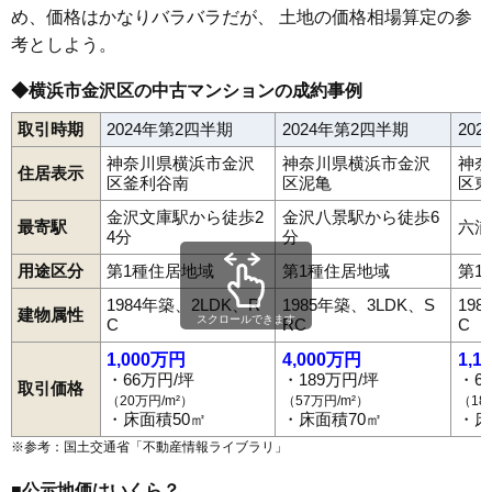
め、価格はかなりバラバラだが、 土地の価格相場算定の参
考としよう。
◆横浜市金沢区の中古マンションの成約事例
取引時期
2024年第2四半期
2024年第2四半期
20
神奈川県横浜市金沢
神奈川県横浜市金沢
神奈
住居表示
区釜利谷南
区泥亀
区東
金沢文庫駅から徒歩2
金沢八景駅から徒歩6
最寄駅
六浦
4分
分
用途区分
第1種住居地域
第1種住居地域
第1
1984年築、2LDK、R
1985年築、3LDK、S
19
建物属性
スクロールできます
C
RC
C
1,000万円
4,000万円
1,1
・66万円/坪
・189万円/坪
・6
取引価格
（20万円/m²）
（57万円/m²）
（18
・床面積50㎡
・床面積70㎡
・床
※参考：国土交通省「
不動産情報ライブラリ
」
■公示地価はいくら？