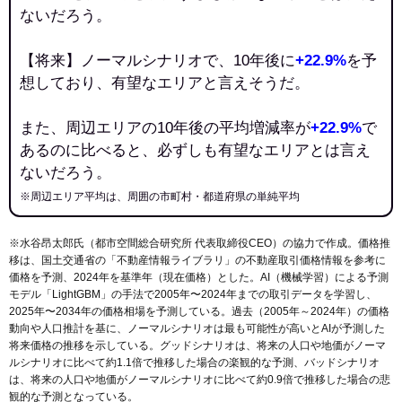
ないだろう。
【将来】ノーマルシナリオで、10年後に
+22.9%
を予
想しており、有望なエリアと言えそうだ。
また、周辺エリアの10年後の平均増減率が
+22.9%
で
あるのに比べると、必ずしも有望なエリアとは言え
ないだろう。
※周辺エリア平均は、周囲の市町村・都道府県の単純平均
※水谷昂太郎氏（都市空間総合研究所 代表取締役CEO）の協力で作成。価格推
移は、国土交通省の「
不動産情報ライブラリ
」の不動産取引価格情報を参考に
価格を予測、2024年を基準年（現在価格）とした。AI（機械学習）による予測
モデル「LightGBM」の手法で2005年〜2024年までの取引データを学習し、
2025年〜2034年の価格相場を予測している。過去（2005年～2024年）の価格
動向や人口推計を基に、ノーマルシナリオは最も可能性が高いとAIが予測した
将来価格の推移を示している。グッドシナリオは、将来の人口や地価がノーマ
ルシナリオに比べて約1.1倍で推移した場合の楽観的な予測、バッドシナリオ
は、将来の人口や地価がノーマルシナリオに比べて約0.9倍で推移した場合の悲
観的な予測となっている。