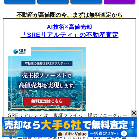
不動産が高値圏の今、まずは無料査定から
AI技術×高値売却
「SREリアルティ」の不動産査定
SREリアルティは、東証プライム上場のソニーグルー
プ関連会社が運営する不動産仲介会社で、
売却専門エ
ージェントが担当する「片手仲介」が特徴。
不動産業
界で一般的な両手仲介にとらわれないため、
売主に寄