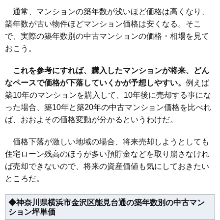
通常、マンションの築年数が浅いほど価格は高くなり、
マンションナビで
無料一括査定をする
築年数が古い物件ほどマンション価格は安くなる。そこ
で、実際の築年数別の中古マンションの価格・相場を見て
パティオ金沢南
おこう。
住所
神奈川県横浜市金沢区六浦2丁目
これを参考にすれば、購入したマンションが将来、どん
交通
六浦駅（15分）、金沢八景駅（18分）
なペースで価格が下落していくかが予想しやすい。
例えば
2,940万円～3,240万円
築10年のマンションを購入して、10年後に売却する事にな
相場
(35.9万円/㎡~39.5万円/㎡)
った場合、築10年と築20年の中古マンション価格を比べれ
ば、おおよその価格変動が分かるというわけだ。
マンションナビで
無料一括査定をする
価格下落が激しい地域の場合、将来売却しようとしても
住宅ローン残高のほうが多い預貯金などを取り崩さなけれ
ヴランニュー金沢八景
ば売却できないので、将来の資産価値も気にしておきたい
住所
神奈川県横浜市金沢区六浦1丁目
ところだ。
交通
金沢八景駅（5分）
◆神奈川県横浜市金沢区能見台通の築年数別の中古マン
740万円～840万円
相場
ション坪単価
(28.5万円/㎡~32.3万円/㎡)