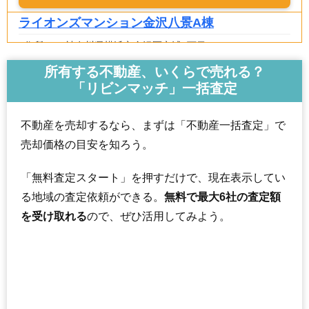
ライオンズマンション金沢八景A棟
住所
神奈川県横浜市金沢区六浦3丁目
交通
六浦駅（13分）、金沢八景駅（18分）
所有する不動産、いくらで売れる？
「リビンマッチ」一括査定
1,020万円～1,220万円
相場
(14.8万円/㎡~17.7万円/㎡)
不動産を売却するなら、まずは「不動産一括査定」で
マンションナビで
売却価格の目安を知ろう。
無料一括査定をする
「無料査定スタート」を押すだけで、現在表示してい
ライオンズマンション金沢八景B棟
る地域の査定依頼ができる。
無料で最大6社の査定額
住所
神奈川県横浜市金沢区六浦3丁目
を受け取れる
ので、ぜひ活用してみよう。
交通
六浦駅（13分）、金沢八景駅（15分）
1,400万円～1,600万円
相場
(21.9万円/㎡~25.0万円/㎡)
マンションナビで
無料一括査定をする