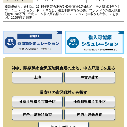
※新規借入。金利は、21-35年固定金利が2.49%(頭金10%以上)、借入期間35年とし
てシミュレーション。ボーナスなし、別途手数料等が必要。フラット35の借入限度
額は8,000万円。
住宅ローン借入可能額シミュレーション（年収から計算）
」を参
照。2026年8月調査
神奈川県横浜市金沢区能見台通の土地、中古戸建てを見る
土地
中古戸建て
最寄りの市区町村から探す
神奈川県横浜市磯子区
神奈川県横浜市栄区
神奈川県横須賀市
神奈川県鎌倉市