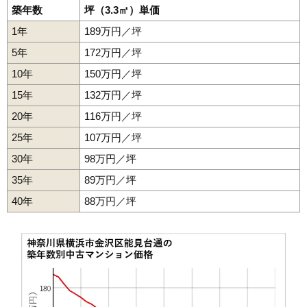
築年数
坪（3.3㎡）単価
マンションナビで
1年
189万円／坪
無料一括査定をする
5年
172万円／坪
ライフヒルズ金沢八景サウスヒル
10年
150万円／坪
住所
神奈川県横浜市金沢区六浦2丁目
15年
132万円／坪
交通
金沢八景駅（12分）、六浦駅（12分）
20年
116万円／坪
2,760万円～2,960万円
25年
107万円／坪
相場
(40.6万円/㎡~43.5万円/㎡)
30年
98万円／坪
マンションナビで
35年
89万円／坪
無料一括査定をする
40年
88万円／坪
ジェイシティ六浦
住所
神奈川県横浜市金沢区六浦5丁目
交通
六浦駅（4分）
2,650万円～2,850万円
相場