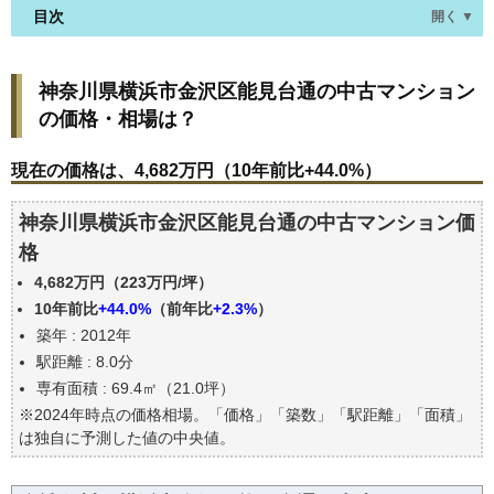
目次
開く ▼
神奈川県横浜市金沢区能見台通の中古マンションの
神奈川県横浜市金沢区能見台通の中古マンション
価格・相場は？
の価格・相場は？
現在の価格は、4,682万円（10年前比+44.0%）
価格を詳細に分析しよう
現在の価格は、4,682万円（10年前比+44.0%）
駅からの徒歩距離で価格はどうなる？
神奈川県横浜市金沢区能見台通の中古マンション価
築年数で価格はどうなる？
格
神奈川県横浜市金沢区能見台通の中古マンションの
過去の売買事例
4,682万円（223万円/坪）
公示地価はいくら
10年前比
+44.0%
（前年比
+2.3%
）
築年 : 2012年
エリアの将来性を人口予想から検討しよう
駅距離 : 8.0分
自分の年収でいくらの不動産が買える？
専有面積 : 69.4㎡（21.0坪）
※2024年時点の価格相場。「価格」「築数」「駅距離」「面積」
は独自に予測した値の中央値。