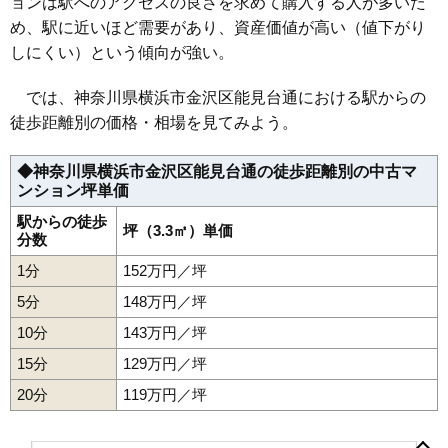
ョンは駅へのアクセスの良さを求めて購入する人が多いた
マンションナビで
無料一括査定をする
め、駅に近いほど需要があり、資産価値が高い（値下がり
しにくい）という傾向が強い。
湘南金沢八景ハイツ2号館
では、神奈川県横浜市金沢区能見台通における駅からの
住所
神奈川県横浜市金沢区六浦3丁目
徒歩距離別の価格・相場を見てみよう。
交通
六浦駅（16分）、金沢八景駅（20分）
◆神奈川県横浜市金沢区能見台通の徒歩距離別の中古マ
1,160万円～1,360万円
相場
ンション坪単価
(16.8万円/㎡~19.7万円/㎡)
駅からの徒歩
坪（3.3㎡）単価
マンションナビで
分数
無料一括査定をする
1分
152万円／坪
ポレスター金沢八景
5分
148万円／坪
10分
143万円／坪
住所
神奈川県横浜市金沢区六浦2丁目
15分
129万円／坪
交通
金沢八景駅（16分）
20分
119万円／坪
2,890万円～3,090万円
相場
(43.1万円/㎡~46.1万円/㎡)