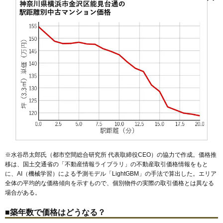
大川
京急富岡駅
片吹
釜利谷西
能見台駅
釜利谷東
金沢文庫駅
釜利谷南
金沢八景駅
柴町
洲崎町
六浦駅
瀬戸
泥亀
マンションナビで
寺前
南部市場駅
富岡西
富岡東
鳥浜駅
長浜
並木北駅
並木
西柴
並木中央駅
能見台
能見台通
幸浦駅
八景島駅
能見台東
無料一括査定をする
東朝比奈
海の公園柴口駅
平潟町
堀口
海の公園南口駅
六浦
六浦東
六浦南
野島公園駅
谷津町
グローリア初穂湘南六浦
住所
神奈川県横浜市金沢区六浦5丁目
交通
六浦駅（3分）
2,500万円～2,700万円
相場
(32.5万円/㎡~35.1万円/㎡)
マンションナビで
無料一括査定をする
グリーンプラザ六浦
※水谷昂太郎氏（都市空間総合研究所 代表取締役CEO）の協力で作成。価格推
移は、国土交通省の「
不動産情報ライブラリ
」の不動産取引価格情報をもと
住所
神奈川県横浜市金沢区六浦5丁目
に、AI（機械学習）による予測モデル「LightGBM」の手法で算出した。エリア
全体の平均的な価格傾向を示すもので、個別物件の実際の取引価格とは異なる
交通
六浦駅（3分）
場合がある。
2,510万円～2,710万円
相場
■築年数で価格はどうなる？
(39.8万円/㎡~43.0万円/㎡)