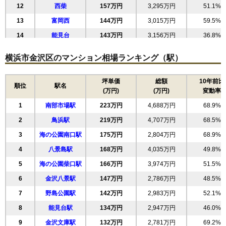
無料一括査定をする
12
西柴
157万円
3,295万円
51.1%
13
富岡西
144万円
3,015万円
59.5%
ディーレスティア金沢八景アクオ
14
能見台
143万円
3,156万円
36.8%
住所
神奈川県横浜市金沢区六浦1丁目
15
寺前
143万円
1,858万円
63.1%
横浜市金沢区のマンション相場ランキング（駅）
交通
金沢八景駅（8分）、金沢文庫駅（8分）
16
瀬戸
143万円
2,712万円
66.6%
4,180万円～4,480万円
17
釜利谷東
139万円
2,635万円
63.2%
坪単価
総額
10年前比
相場
順位
駅名
(万円)
(万円)
変動率
(58.9万円/㎡~63.1万円/㎡)
18
六浦東
137万円
2,609万円
68.4%
1
南部市場駅
223万円
4,688万円
68.9%
19
六浦
133万円
2,534万円
65.8%
マンションナビで
無料一括査定をする
2
鳥浜駅
219万円
4,707万円
68.5%
20
釜利谷西
127万円
2,414万円
48.8%
3
海の公園南口駅
175万円
2,804万円
68.9%
21
釜利谷南
115万円
2,528万円
62.2%
柳町新田ビル
4
八景島駅
168万円
4,035万円
49.8%
22
並木
114万円
2,497万円
70.2%
住所
神奈川県横浜市金沢区六浦1丁目
5
海の公園柴口駅
166万円
3,974万円
51.5%
23
平潟町
99万円
2,070万円
36.2%
交通
金沢八景駅（8分）
6
金沢八景駅
147万円
2,786万円
48.5%
24
六浦南
95万円
2,081万円
52.5%
7
野島公園駅
142万円
2,983万円
52.1%
1,130万円～1,330万円
25
東朝比奈
91万円
1,914万円
48.3%
相場
(24.0万円/㎡~28.3万円/㎡)
8
能見台駅
134万円
2,947万円
46.0%
9
金沢文庫駅
132万円
2,781万円
69.2%