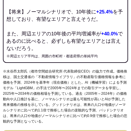
【将来】ノーマルシナリオで、10年後に
+25.4%
を予
想しており、有望なエリアと言えそうだ。
また、周辺エリアの10年後の平均増減率が
+40.0%
で
あるのに比べると、必ずしも有望なエリアとは言え
ないだろう。
※周辺エリア平均は、周囲の市町村・都道府県の単純平均
※水谷昂太郎氏（都市空間総合研究所 代表取締役CEO）の協力で作成。価格推
移は、国土交通省の「
不動産情報ライブラリ
」の不動産取引価格情報を参考に
価格を予測、2024年を基準年（現在価格）とした。AI（機械学習）による予測
モデル「LightGBM」の手法で2005年〜2024年までの取引データを学習し、
2025年〜2034年の価格相場を予測している。過去（2005年～2024年）の価格
動向や人口推計を基に、ノーマルシナリオは最も可能性が高いとAIが予測した
将来価格の推移を示している。グッドシナリオは、将来の人口や地価がノーマ
ルシナリオに比べて約1.1倍で推移した場合の楽観的な予測、バッドシナリオ
は、将来の人口や地価がノーマルシナリオに比べて約0.9倍で推移した場合の悲
観的な予測となっている。