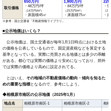
650万円
1,900万円
22
・48万円/坪
・84万円/坪
・9
取引価格
（14万円/m²）
（25万円/m²）
（2.
・床面積45㎡
・床面積75㎡
・床
※参考：国土交通省「
不動産情報ライブラリ
」
■公示地価はいくら？
公示地価は、国土交通省が毎年1月1日時点における土地
の価格を公表しているもので、固定資産税などを算定する
基準となっている。実際に売買される地価とは多少の乖離
がある。都心では実際の価格より安めになっており、郊外
では実際の価格より高めに設定されてる。
とはいえ、
その地域の不動産価格の動向・傾向を知るた
めの重要な指標
となるので、参考にしよう。
◆相模原市南区の公示地価（2025年1月）
地点名
相模原市南区-1
相模原市南区-2
相模