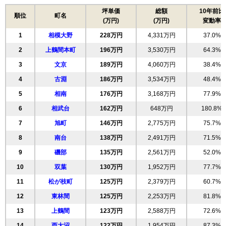
坪単価
総額
10年前比
順位
町名
(万円)
(万円)
変動率
1
相模大野
228万円
4,331万円
37.0%
2
上鶴間本町
196万円
3,530万円
64.3%
3
文京
189万円
4,060万円
38.4%
4
古淵
186万円
3,534万円
48.4%
5
相南
176万円
3,168万円
77.9%
6
相武台
162万円
648万円
180.8%
7
旭町
146万円
2,775万円
75.7%
8
南台
138万円
2,491万円
71.5%
9
磯部
135万円
2,561万円
52.0%
10
双葉
130万円
1,952万円
77.7%
11
松が枝町
125万円
2,379万円
60.7%
12
東林間
125万円
2,253万円
81.8%
13
上鶴間
123万円
2,588万円
72.6%
14
西大沼
122万円
1,954万円
87.3%