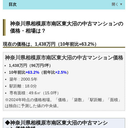
目次
開く ▼
神奈川県相模原市南区東大沼の中古マンションの価
神奈川県相模原市南区東大沼の中古マンションの
格・相場は？
価格・相場は？
現在の価格は、1,438万円（10年前比+63.2%）
価格を詳細に分析しよう
現在の価格は、1,438万円（10年前比+63.2%）
駅からの徒歩距離で価格はどうなる？
神奈川県相模原市南区東大沼の中古マンション価格
築年数で価格はどうなる？
1,438万円（96万円/坪）
神奈川県相模原市南区東大沼の中古マンションの過
去の売買事例
10年前比
+63.2%
（前年比
+2.5%
）
築年 : 2000.5年
公示地価はいくら
駅距離 : 18.0分
エリアの将来性を人口予想から検討しよう
専有面積 : 49.6㎡（15.0坪）
自分の年収でいくらの不動産が買える？
※2024年時点の価格相場。「価格」「築数」「駅距離」「面積」
は独自に予測した値の中央値。
◆神奈川県相模原市南区東大沼の中古マンシ