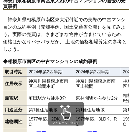
神奈川県相模原市南区東大沼の中古マンションの過去の売
買事例
神奈川県相模原市南区東大沼付近での実際の中古マンシ
ョンの成約事例（売却事例、国土交通省公開）を見てみよ
う。実際の売買は、さまざまな物件が含まれているため、
価格はかなりバラバラだが、 土地の価格相場算定の参考と
しよう。
◆相模原市南区の中古マンションの成約事例
取引時期
2024年第2四半期
2024年第2四半期
20
神奈川県相模原市南
神奈川県相模原市南
神奈
住居表示
区上鶴間本町
区上鶴間
区旭
相模
最寄駅
町田駅から徒歩8分
東林間駅から徒歩2分
6分
用途区分
第1種住居地域
第1種住居地域
第1
1977年築、2DK、SR
1979年築、3LDK、R
19
建物属性
スクロールできます
C
C
C