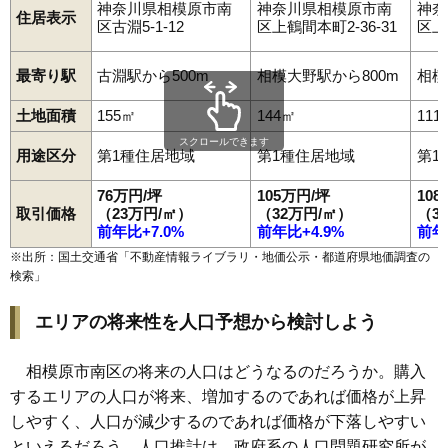
神奈川県相模原市南
神奈川県相模原市南
神奈
住居表示
区古淵5-1-12
区上鶴間本町2-36-31
区上
最寄り駅
古淵駅から500m
相模大野駅から800m
相模
土地面積
155㎡
144㎡
111
スクロールできます
用途区分
第1種住居地域
第1種住居地域
第1
76万円/坪
105万円/坪
10
取引価格
（23万円/㎡）
（32万円/㎡）
（3
前年比+7.0%
前年比+4.9%
前年
※出所：国土交通省「
不動産情報ライブラリ・地価公示・都道府県地価調査の
検索
」
エリアの将来性を人口予想から検討しよう
相模原市南区の将来の人口はどうなるのだろうか。購入
するエリアの人口が将来、増加するのであれば価格が上昇
しやすく、人口が減少するのであれば価格が下落しやすい
といえるだろう。人口推計は、政府系の人口問題研究所が