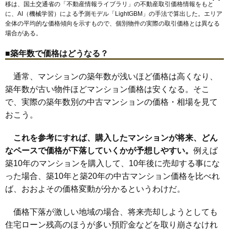
旭町
麻溝台
新磯野
磯部
鵜野森
大野台
上鶴間
上鶴間本町
古淵
移は、国土交通省の「
不動産情報ライブラリ
」の不動産取引価格情報をもと
相模大野
古淵駅
相武台下駅
相模台
相模台団地
相模大野駅
桜台
小田急相模原駅
新戸
相南
相武台
東林間駅
相武台団地
に、AI（機械学習）による予測モデル「LightGBM」の手法で算出した。エリア
西大沼
東大沼
東林間
双葉
文京
松が枝町
南台
若松
全体の平均的な価格傾向を示すもので、個別物件の実際の取引価格とは異なる
場合がある。
■築年数で価格はどうなる？
通常、マンションの築年数が浅いほど価格は高くなり、
築年数が古い物件ほどマンション価格は安くなる。そこ
で、実際の築年数別の中古マンションの価格・相場を見て
おこう。
これを参考にすれば、購入したマンションが将来、どん
なペースで価格が下落していくかが予想しやすい。
例えば
築10年のマンションを購入して、10年後に売却する事にな
った場合、築10年と築20年の中古マンション価格を比べれ
ば、おおよその価格変動が分かるというわけだ。
価格下落が激しい地域の場合、将来売却しようとしても
住宅ローン残高のほうが多い預貯金などを取り崩さなけれ