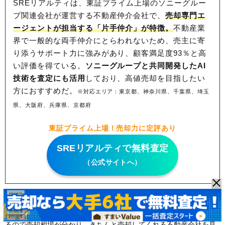
SREリアルティは、東証プライム上場のソニーグルー
プ関連会社が運営する不動産仲介会社で、
売却専門エ
ージェントが担当する「片手仲介」が特徴。
不動産業
界で一般的な両手仲介にとらわれないため、
売主に寄
り添うサポート力に強みがあり、顧客満足度93％と高
い評価を得ている。
ソニーグループと共同開発したAI
技術を査定にも活用
しており、高値売却を目指したい
方におすすめだ。
※対応エリア：東京都、神奈川県、千葉県、埼玉
県、大阪府、兵庫県、京都府
東証プライム上場！売却力に定評あり
SREリアルティで無料査定
（公式サイトへ）
おすすめ不動産一括査定サイト
はこちら
※
※不動産一括査定サイトでは、売却したい不動産の情報などを入力
すれば、無料で複数社に査定依頼ができます。査定価格を比較でき
るので売却相場が分かり、きちんと売却してくれる不動産会社を見