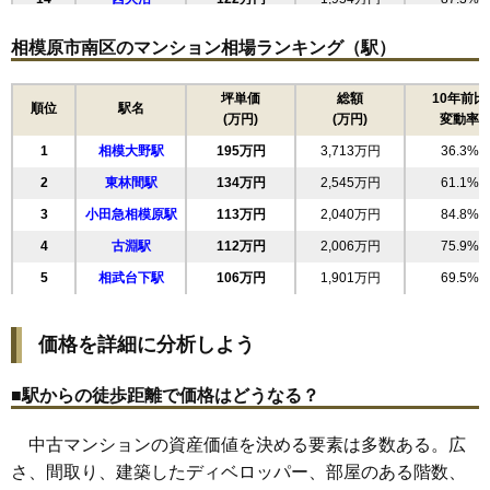
15
相模台
121万円
2,183万円
91.5%
相模原市南区のマンション相場ランキング（駅）
16
大野台
97万円
1,841万円
54.0%
17
麻溝台
96万円
1,443万円
102.0%
坪単価
総額
10年前比
順位
駅名
(万円)
(万円)
変動率
18
東大沼
96万円
1,438万円
63.2%
1
相模大野駅
195万円
3,713万円
36.3%
19
新戸
91万円
1,361万円
79.8%
2
東林間駅
134万円
2,545万円
61.1%
20
新磯野
67万円
1,269万円
64.9%
3
小田急相模原駅
113万円
2,040万円
84.8%
21
鵜野森
62万円
1,306万円
29.2%
4
古淵駅
112万円
2,006万円
75.9%
22
若松
59万円
887万円
58.1%
5
相武台下駅
106万円
1,901万円
69.5%
23
桜台
39万円
587万円
54.0%
24
相模台団地
32万円
418万円
34.1%
価格を詳細に分析しよう
25
相武台団地
32万円
475万円
39.5%
■駅からの徒歩距離で価格はどうなる？
中古マンションの資産価値を決める要素は多数ある。広
さ、間取り、建築したディベロッパー、部屋のある階数、