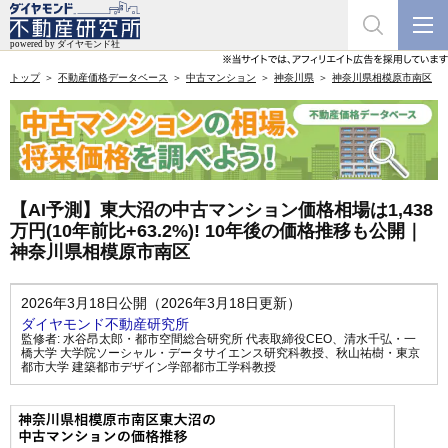
トップ
不動産価格データベース
中古マンション
神奈川県
神奈川県相模原市南区
【AI予測】東大沼の中古マンション価格相場は1,438
万円(10年前比+63.2%)! 10年後の価格推移も公開｜
神奈川県相模原市南区
2026年3月18日公開（2026年3月18日更新）
ダイヤモンド不動産研究所
監修者:
水谷昂太郎・都市空間総合研究所 代表取締役CEO
、
清水千弘・一
橋大学 大学院ソーシャル・データサイエンス研究科教授
、
秋山祐樹・東京
都市大学 建築都市デザイン学部都市工学科教授