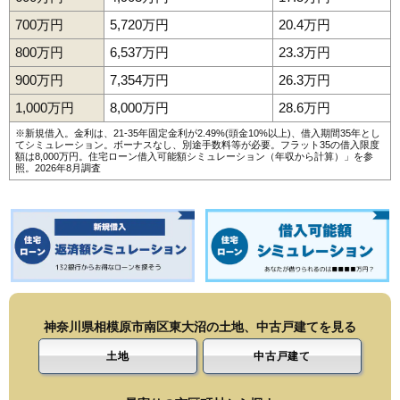
700万円
5,720万円
20.4万円
800万円
6,537万円
23.3万円
900万円
7,354万円
26.3万円
1,000万円
8,000万円
28.6万円
※新規借入。金利は、21-35年固定金利が2.49%(頭金10%以上)、借入期間35年とし
てシミュレーション。ボーナスなし、別途手数料等が必要。フラット35の借入限度
額は8,000万円。
住宅ローン借入可能額シミュレーション（年収から計算）
」を参
照。2026年8月調査
神奈川県相模原市南区東大沼の土地、中古戸建てを見る
土地
中古戸建て