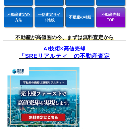
不動産査定の
一括査定サイ
不動産売却
不動産の相続
方法
ト比較
TOP
不動産が高値圏の今、まずは無料査定から
AI技術×高値売却
「SREリアルティ」の不動産査定