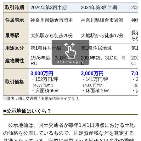
取引時期
2024年第3四半期
2024年第3四半期
20
住居表示
神奈川県鎌倉市岡本
神奈川県鎌倉市岩瀬
神奈
長谷
最寄駅
大船駅から徒歩20分
大船駅から徒歩17分
ら徒
用途区分
第1種住居地域
第1種住居地域
第1
1976年築、3LDK、S
2000年築、3LDK、R
20
建物属性
スクロールできます
RC
C
C
3,000万円
3,000万円
7,0
・152万円/坪
・141万円/坪
・3
取引価格
（46万円/m²）
（43万円/m²）
（93
・床面積65㎡
・床面積70㎡
・床
※参考：国土交通省「
不動産情報ライブラリ
」
■公示地価はいくら？
公示地価は、国土交通省が毎年1月1日時点における土地
の価格を公表しているもので、固定資産税などを算定する
基準となっている。実際に売買される地価とは多少の乖離