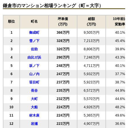
鎌倉市のマンション相場ランキング（町＝大字）
坪単価
総額
10年前比
順位
町名
(万円)
(万円)
変動率
1
御成町
366万円
9,505万円
40.1%
2
雪ノ下
328万円
7,213万円
45.4%
3
佐助
320万円
8,806万円
39.8%
4
由比ガ浜
290万円
7,246万円
43.3%
5
坂ノ下
248万円
4,711万円
40.1%
6
山ノ内
247万円
5,932万円
37.7%
7
笹目町
237万円
5,923万円
38.7%
8
長谷
235万円
6,572万円
44.9%
9
大町
232万円
5,570万円
44.6%
10
大船
224万円
4,926万円
48.2%
11
材木座
224万円
5,365万円
49.6%
12
岩瀬
223万円
4,907万円
36.6%