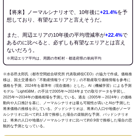
【将来】ノーマルシナリオで、10年後に
+21.4%
を予
想しており、有望なエリアと言えそうだ。
また、周辺エリアの10年後の平均増減率が
+22.4%
で
あるのに比べると、必ずしも有望なエリアとは言え
ないだろう。
※周辺エリア平均は、周囲の市町村・都道府県の単純平均
※水谷昂太郎氏（都市空間総合研究所 代表取締役CEO）の協力で作成。価格推
移は、国土交通省の「
不動産情報ライブラリ
」の不動産取引価格情報を参考に
価格を予測、2024年を基準年（現在価格）とした。AI（機械学習）による予測
モデル「LightGBM」の手法で2005年〜2024年までの取引データを学習し、
2025年〜2034年の価格相場を予測している。過去（2005年～2024年）の価格
動向や人口推計を基に、ノーマルシナリオは最も可能性が高いとAIが予測した
将来価格の推移を示している。グッドシナリオは、将来の人口や地価がノーマ
ルシナリオに比べて約1.1倍で推移した場合の楽観的な予測、バッドシナリオ
は、将来の人口や地価がノーマルシナリオに比べて約0.9倍で推移した場合の悲
観的な予測となっている。