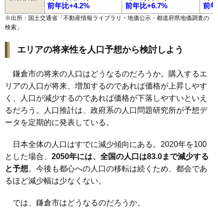
前年比+4.2%
前年比+6.7%
前年
※出所：国土交通省「
不動産情報ライブラリ・地価公示・都道府県地価調査の
検索
」
エリアの将来性を人口予想から検討しよう
鎌倉市の将来の人口はどうなるのだろうか。購入するエ
リアの人口が将来、増加するのであれば価格が上昇しやす
く、人口が減少するのであれば価格が下落しやすいといえ
るだろう。人口推計は、政府系の人口問題研究所が予想デ
ータを定期的に発表している。
日本全体の人口はすでに減少傾向にある。2020年を100
とした場合、
2050年には、全国の人口は83.0まで減少する
と予想
。今後も都心への人口の移転は続くため、都会であ
るほど減少幅は少なくない。
では、鎌倉市はどうなるのだろうか。