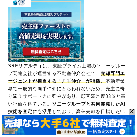
SREリアルティは、東証プライム上場のソニーグルー
プ関連会社が運営する不動産仲介会社で、
売却専門エ
ージェントが担当する「片手仲介」が特徴。
不動産業
界で一般的な両手仲介にとらわれないため、
売主に寄
り添うサポート力に強みがあり、顧客満足度93％と高
い評価を得ている。
ソニーグループと共同開発したAI
技術を査定にも活用
しており、高値売却を目指したい
方におすすめだ。
※対応エリア：東京都、神奈川県、千葉県、埼玉
県、大阪府、兵庫県、京都府