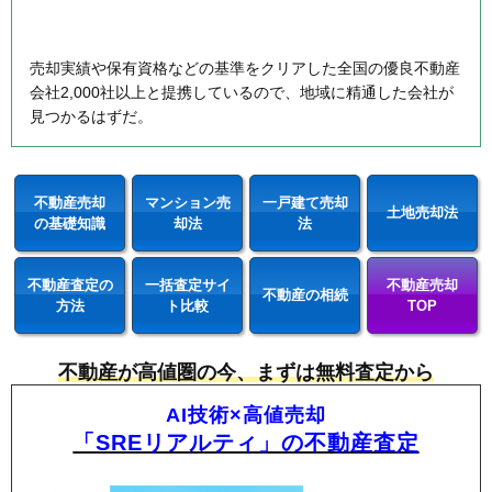
売却実績や保有資格などの基準をクリアした全国の優良不動産
会社2,000社以上と提携しているので、地域に精通した会社が
見つかるはずだ。
不動産売却
マンション売
一戸建て売却
土地売却法
の基礎知識
却法
法
不動産査定の
一括査定サイ
不動産売却
不動産の相続
方法
ト比較
TOP
不動産が高値圏の今、まずは無料査定から
AI技術×高値売却
「SREリアルティ」の不動産査定