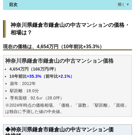
目次
開く ▼
神奈川県鎌倉市鎌倉山の中古マンションの価格・相
神奈川県鎌倉市鎌倉山の中古マンションの価格・
場は？
相場は？
現在の価格は、4,654万円（10年前比+35.3%）
価格を詳細に分析しよう
現在の価格は、4,654万円（10年前比+35.3%）
駅からの徒歩距離で価格はどうなる？
神奈川県鎌倉市鎌倉山の中古マンション価格
築年数で価格はどうなる？
4,654万円（166万円/坪）
神奈川県鎌倉市鎌倉山の中古マンションの過去の売
買事例
10年前比
+35.3%
（前年比
+2.1%
）
築年 : 2012年
公示地価はいくら
駅距離 : 18.0分
エリアの将来性を人口予想から検討しよう
専有面積 : 92.6㎡（28.0坪）
自分の年収でいくらの不動産が買える？
※2024年時点の価格相場。「価格」「築数」「駅距離」「面積」
は独自に予測した値の中央値。
◆神奈川県鎌倉市鎌倉山の中古マンション価