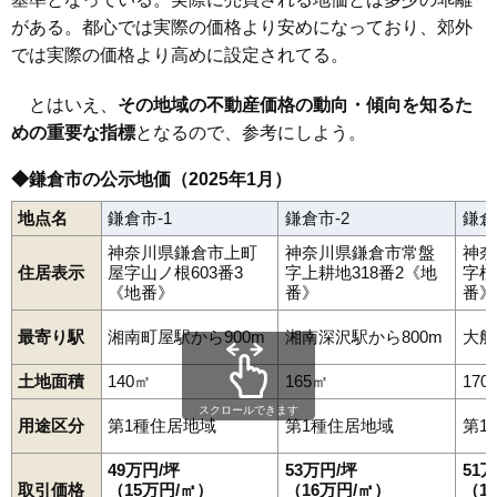
がある。都心では実際の価格より安めになっており、郊外
では実際の価格より高めに設定されてる。
とはいえ、
その地域の不動産価格の動向・傾向を知るた
めの重要な指標
となるので、参考にしよう。
◆鎌倉市の公示地価（2025年1月）
地点名
鎌倉市-1
鎌倉市-2
鎌倉
神奈川県鎌倉市上町
神奈川県鎌倉市常盤
神奈
住居表示
屋字山ノ根603番3
字上耕地318番2《地
字植
《地番》
番》
番》
最寄り駅
湘南町屋駅から900m
湘南深沢駅から800m
大船
土地面積
140㎡
165㎡
170
スクロールできます
用途区分
第1種住居地域
第1種住居地域
第1
49万円/坪
53万円/坪
51
取引価格
（15万円/㎡）
（16万円/㎡）
（1