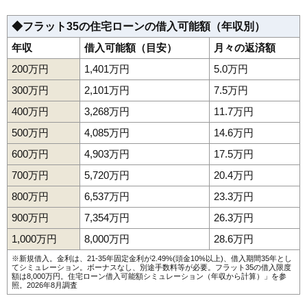
◆フラット35の住宅ローンの借入可能額（年収別）
年収
借入可能額（目安）
月々の返済額
200万円
1,401万円
5.0万円
300万円
2,101万円
7.5万円
400万円
3,268万円
11.7万円
500万円
4,085万円
14.6万円
600万円
4,903万円
17.5万円
700万円
5,720万円
20.4万円
800万円
6,537万円
23.3万円
900万円
7,354万円
26.3万円
1,000万円
8,000万円
28.6万円
※新規借入。金利は、21-35年固定金利が2.49%(頭金10%以上)、借入期間35年とし
てシミュレーション。ボーナスなし、別途手数料等が必要。フラット35の借入限度
額は8,000万円。
住宅ローン借入可能額シミュレーション（年収から計算）
」を参
照。2026年8月調査