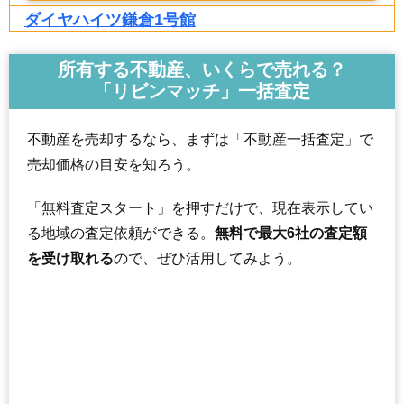
ダイヤハイツ鎌倉1号館
住所
神奈川県鎌倉市上町屋
所有する不動産、いくらで売れる？
交通
湘南町屋駅（10分）
「リビンマッチ」一括査定
2,380万円～2,580万円
相場
(33.1万円/㎡~35.8万円/㎡)
不動産を売却するなら、まずは「不動産一括査定」で
売却価格の目安を知ろう。
マンションナビで
無料一括査定をする
「無料査定スタート」を押すだけで、現在表示してい
藤和シティホームズ湘南町屋
る地域の査定依頼ができる。
無料で最大6社の査定額
住所
神奈川県鎌倉市上町屋
を受け取れる
ので、ぜひ活用してみよう。
交通
湘南町屋駅（3分）、湘南深沢駅（6分）
3,770万円～4,070万円
相場
(43.8万円/㎡~47.3万円/㎡)
マンションナビで
無料一括査定をする