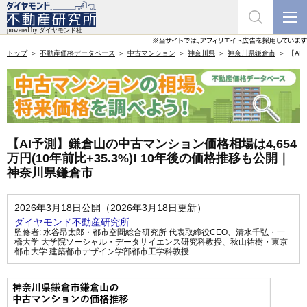
トップ
不動産価格データベース
中古マンション
神奈川県
神奈川県鎌倉市
【AI
【AI予測】鎌倉山の中古マンション価格相場は4,654
万円(10年前比+35.3%)! 10年後の価格推移も公開｜
神奈川県鎌倉市
2026年3月18日公開（2026年3月18日更新）
ダイヤモンド不動産研究所
監修者:
水谷昂太郎・都市空間総合研究所 代表取締役CEO
、
清水千弘・一
橋大学 大学院ソーシャル・データサイエンス研究科教授
、
秋山祐樹・東京
都市大学 建築都市デザイン学部都市工学科教授