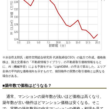
岩瀬
大船駅
植木
北鎌倉駅
大船
大町
鎌倉駅
岡本
御成町
鎌倉高校前駅
梶原
鎌倉山
七里ケ浜駅
腰越
小袋谷
長谷駅
材木座
坂ノ下
由比ケ浜駅
笹目町
和田塚駅
佐助
七里ガ浜
富士見町駅
関谷
台
湘南町屋駅
玉縄
津
手広
湘南深沢駅
常盤
二階堂
長谷
西鎌倉駅
笛田
山崎
山ノ内
由比ガ浜
雪ノ下
※水谷昂太郎氏（都市空間総合研究所 代表取締役CEO）の協力で作成。価格推
移は、国土交通省の「
不動産情報ライブラリ
」の不動産取引価格情報をもと
に、AI（機械学習）による予測モデル「LightGBM」の手法で算出した。エリア
全体の平均的な価格傾向を示すもので、個別物件の実際の取引価格とは異なる
場合がある。
■築年数で価格はどうなる？
通常、マンションの築年数が浅いほど価格は高くなり、
築年数が古い物件ほどマンション価格は安くなる。そこ
で、実際の築年数別の中古マンションの価格・相場を見て