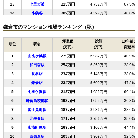
13
七里ガ浜
215万円
4,732万円
67.5%
14
小袋谷
209万円
4,392万円
40.0%
15
津
199万円
4,371万円
32.9%
鎌倉市のマンション相場ランキング（駅）
16
山崎
197万円
4,135万円
44.2%
17
笛田
193万円
3,671万円
42.2%
坪単価
総額
10年前比
順位
駅名
(万円)
(万円)
変動率
18
腰越
181万円
3,809万円
42.9%
1
由比ケ浜駅
279万円
6,982万円
40.9%
19
台
180万円
3,770万円
44.4%
2
和田塚駅
254万円
6,350万円
38.9%
20
鎌倉山
166万円
4,654万円
35.3%
3
長谷駅
234万円
5,148万円
38.0%
21
玉縄
155万円
3,407万円
45.1%
4
鎌倉駅
234万円
5,609万円
47.8%
22
常盤
154万円
3,389万円
59.0%
5
七里ケ浜駅
212万円
4,655万円
66.4%
23
二階堂
149万円
3,580万円
36.9%
6
鎌倉高校前駅
193万円
4,055万円
36.8%
24
植木
118万円
2,588万円
39.5%
7
富士見町駅
187万円
3,936万円
38.6%
25
岡本
108万円
2,376万円
36.4%
8
北鎌倉駅
171万円
3,756万円
35.0%
26
手広
105万円
2,003万円
39.3%
9
湘南町屋駅
168万円
3,105万円
44.4%
27
関谷
73万円
1,536万円
38.4%
10
西鎌倉駅
163万円
3,909万円
32.5%