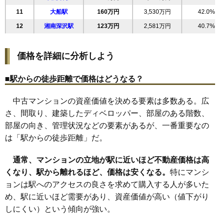
28
梶原
70万円
1,531万円
31.0%
11
大船駅
160万円
3,530万円
42.0%
12
湘南深沢駅
123万円
2,581万円
40.7%
価格を詳細に分析しよう
■駅からの徒歩距離で価格はどうなる？
中古マンションの資産価値を決める要素は多数ある。広
さ、間取り、建築したディベロッパー、部屋のある階数、
部屋の向き、管理状況などの要素があるが、一番重要なの
は「駅からの徒歩距離」だ。
通常、マンションの立地が駅に近いほど不動産価格は高
くなり、駅から離れるほど、価格は安くなる。
特にマンシ
ョンは駅へのアクセスの良さを求めて購入する人が多いた
め、駅に近いほど需要があり、資産価値が高い（値下がり
しにくい）という傾向が強い。