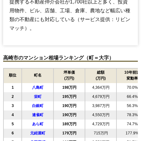
提携する不動産仲介会社が1,700社以上と多く、投資
交通
高崎問屋町駅（46分）、井野駅（54分）
用物件、ビル、店舗、工場、倉庫、農地など幅広い種
1,370万円～1,570万円
類の不動産にも対応している（サービス提供：リビン
相場
(20.4万円/㎡~23.4万円/㎡)
マッチ）。
マンションナビで
無料一括査定をする
高崎市のマンション相場ランキング（町＝大字）
ポレスター高崎レジデンス
住所
群馬県高崎市双葉町
坪単価
総額
10年前比
順位
町名
(万円)
(万円)
変動率
交通
高崎駅（12分）
1
八島町
198万円
4,364万円
70.0%
4,050万円～4,350万円
相場
2
栄町
195万円
4,679万円
66.4%
(54.0万円/㎡~58.0万円/㎡)
3
白銀町
190万円
3,987万円
56.3%
マンションナビで
4
連雀町
無料一括査定をする
190万円
4,550万円
78.3%
5
あら町
189万円
4,729万円
74.7%
ステイシア高崎
6
元紺屋町
179万円
715万円
177.9%
住所
群馬県高崎市旭町