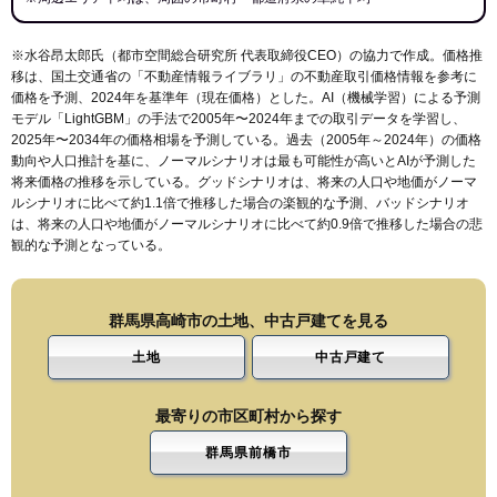
※水谷昂太郎氏（都市空間総合研究所 代表取締役CEO）の協力で作成。価格推
移は、国土交通省の「
不動産情報ライブラリ
」の不動産取引価格情報を参考に
価格を予測、2024年を基準年（現在価格）とした。AI（機械学習）による予測
モデル「LightGBM」の手法で2005年〜2024年までの取引データを学習し、
2025年〜2034年の価格相場を予測している。過去（2005年～2024年）の価格
動向や人口推計を基に、ノーマルシナリオは最も可能性が高いとAIが予測した
将来価格の推移を示している。グッドシナリオは、将来の人口や地価がノーマ
ルシナリオに比べて約1.1倍で推移した場合の楽観的な予測、バッドシナリオ
は、将来の人口や地価がノーマルシナリオに比べて約0.9倍で推移した場合の悲
観的な予測となっている。
群馬県高崎市の土地、中古戸建てを見る
土地
中古戸建て
最寄りの市区町村から探す
群馬県前橋市