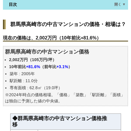
目次
開く ▼
群馬県高崎市の中古マンションの価格・相場は？
群馬県高崎市の中古マンションの価格・相場は？
現在の価格は、2,002万円（10年前比+81.6%）
価格を詳細に分析しよう
現在の価格は、2,002万円（10年前比+81.6%）
駅からの徒歩距離で価格はどうなる？
群馬県高崎市の中古マンション価格
築年数で価格はどうなる？
2,002万円（105万円/坪）
群馬県高崎市の中古マンションの過去の売買事例
10年前比
+81.6%
（前年比
+3.1%
）
公示地価はいくら
築年 : 2005年
エリアの将来性を人口予想から検討しよう
駅距離 : 11.0分
自分の年収でいくらの不動産が買える？
専有面積 : 62.8㎡（19.0坪）
※2024年時点の価格相場。「価格」「築数」「駅距離」「面積」
は独自に予測した値の中央値。
◆群馬県高崎市の中古マンション価格推
移