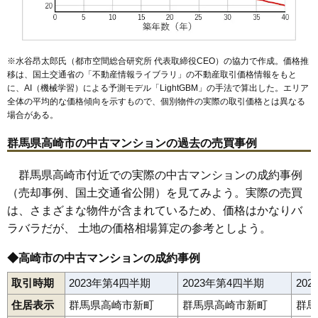
朝日プラザ高崎観音山
住所
群馬県高崎市乗附町
※水谷昂太郎氏（都市空間総合研究所 代表取締役CEO）の協力で作成。価格推
交通
移は、国土交通省の「
不動産情報ライブラリ
」の不動産取引価格情報をもと
に、AI（機械学習）による予測モデル「LightGBM」の手法で算出した。エリア
480万円～580万円
全体の平均的な価格傾向を示すもので、個別物件の実際の取引価格とは異なる
相場
(8.0万円/㎡~9.7万円/㎡)
場合がある。
マンションナビで
群馬県高崎市の中古マンションの過去の売買事例
無料一括査定をする
群馬県高崎市付近での実際の中古マンションの成約事例
（売却事例、国土交通省公開）を見てみよう。実際の売買
は、さまざまな物件が含まれているため、価格はかなりバ
ラバラだが、 土地の価格相場算定の参考としよう。
◆高崎市の中古マンションの成約事例
取引時期
2023年第4四半期
2023年第4四半期
20
住居表示
群馬県高崎市新町
群馬県高崎市新町
群馬