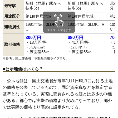
新町（群馬）駅から
新町（群馬）駅から
北高
最寄駅
徒歩5分
徒歩5分
分
用途区分
第1種住居地域
第1種住居地域
第1
1991年築、3LDK、R
1991年築、3LDK、R
19
建物属性
C
C
C
スクロールできます
300万円
680万円
70
・18万円/坪
・41万円/坪
・3
取引価格
（5.5万円/m²）
（12万円/m²）
（12
・床面積55㎡
・床面積55㎡
・床
※参考：国土交通省「
不動産情報ライブラリ
」
■公示地価はいくら？
公示地価は、国土交通省が毎年1月1日時点における土地
の価格を公表しているもので、固定資産税などを算定する
基準となっている。実際に売買される地価とは多少の乖離
がある。都心では実際の価格より安めになっており、郊外
では実際の価格より高めに設定されてる。