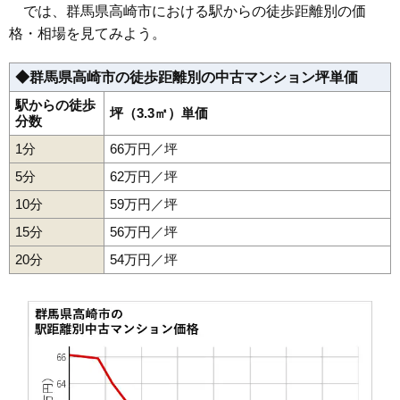
では、群馬県高崎市における駅からの徒歩距離別の価
住所
群馬県高崎市嘉多町
格・相場を見てみよう。
交通
2,910万円～3,210万円
◆群馬県高崎市の徒歩距離別の中古マンション坪単価
相場
(58.2万円/㎡~64.2万円/㎡)
駅からの徒歩
坪（3.3㎡）単価
分数
マンションナビで
無料一括査定をする
1分
66万円／坪
5分
62万円／坪
サンクレイドル高崎問屋町ステーションアリー
10分
59万円／坪
ナ
15分
56万円／坪
住所
群馬県高崎市貝沢町
20分
54万円／坪
交通
高崎問屋町駅（1分）
2,930万円～3,230万円
相場
(34.5万円/㎡~38.0万円/㎡)
マンションナビで
無料一括査定をする