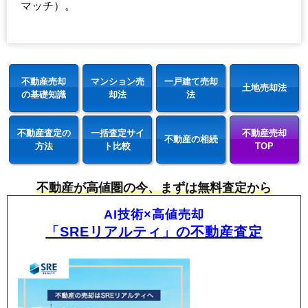
マッチ）。
不動産売却
マンション売
一戸建て売却
土地売却法
の基礎知識
却法
法
不動産査定の
一括査定サイ
不動産売却
不動産の相続
方法
ト比較
TOP
不動産が高値圏の今、まずは無料査定から
AI技術×高値売却
「SREリアルティ」の不動産査定