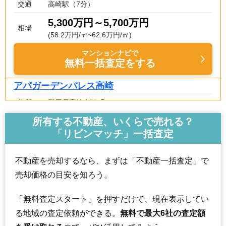
交通
高崎駅（7分）
5,300万円～5,700万円
相場
(58.2万円/㎡~62.6万円/㎡)
マンションナビで
無料一括査定をする
アパガーデンパレス高崎
住所
群馬県高崎市旭町
交通
高崎駅（1分）
所有する不動産、いくらで売れる？
「リビンマッチ」一括査定
5,660万円～6,060万円
相場
(65.1万円/㎡~69.7万円/㎡)
不動産を売却するなら、まずは「不動産一括査定」で
マンションナビで
売却価格の目安を知ろう。
無料一括査定をする
「無料査定スタート」を押すだけで、現在表示してい
プラウド高崎あら町
る地域の査定依頼ができる。
無料で最大6社の査定額
住所
群馬県高崎市あら町