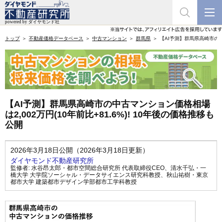
トップ
不動産価格データベース
中古マンション
群馬県
【AI予測】群馬県高崎市の中古
【AI予測】群馬県高崎市の中古マンション価格相場
は2,002万円(10年前比+81.6%)! 10年後の価格推移も
公開
2026年3月18日公開（2026年3月18日更新）
ダイヤモンド不動産研究所
監修者:
水谷昂太郎・都市空間総合研究所 代表取締役CEO
、
清水千弘・一
橋大学 大学院ソーシャル・データサイエンス研究科教授
、
秋山祐樹・東京
都市大学 建築都市デザイン学部都市工学科教授