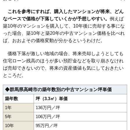
片岡町
上佐野町
上中居町
北双葉町
倉賀野町
小八木町
栄町
倉賀野駅
新町駅
北高崎駅
高崎問屋町駅
井野駅
サンクレイドル高崎問屋町2番館
鞘町
新後閑町
昭和町
白銀町
新田町
新町
末広町
高砂町
高関町
高崎〔上信〕駅
これを参考にすれば、購入したマンションが将来、どん
田町
常盤町
問屋町
並榎町
乗附町
双葉町
宮元町
元紺屋町
住所
群馬県高崎市貝沢町
八島町
矢島町
連雀町
なペースで価格が下落していくかが予想しやすい。
例えば
交通
高崎駅（1分）、高崎問屋町駅（1分）
築10年のマンションを購入して、10年後に売却する事にな
った場合、築10年と築20年の中古マンション価格を比べれ
2,930万円～3,230万円
相場
ば、おおよその価格変動が分かるというわけだ。
(34.5万円/㎡~38.0万円/㎡)
マンションナビで
価格下落が激しい地域の場合、将来売却しようとしても
無料一括査定をする
住宅ローン残高のほうが多い預貯金などを取り崩さなけれ
ば売却できないので、将来の資産価値も気にしておきたい
エスカイヤ中居
ところだ。
住所
群馬県高崎市中居町4丁目
◆群馬県高崎市の築年数別の中古マンション坪単価
交通
倉賀野駅（28分）
築年数
坪（3.3㎡）単価
580万円～680万円
相場
1年
136万円／坪
(14.9万円/㎡~17.4万円/㎡)
5年
106万円／坪
マンションナビで
無料一括査定をする
10年
95万円／坪