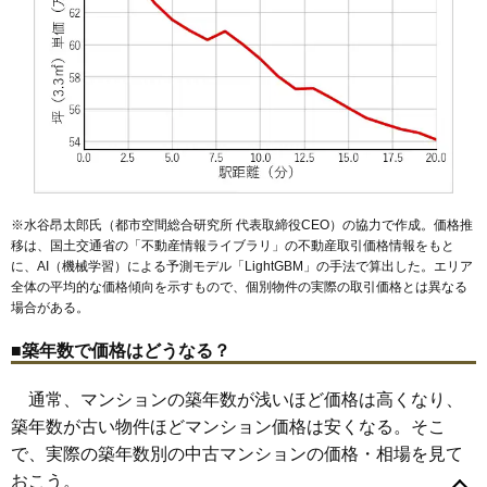
シャンボール日東プラザ
住所
群馬県高崎市貝沢町
交通
高崎問屋町駅（5分）
580万円～680万円
相場
(7.8万円/㎡~9.2万円/㎡)
マンションナビで
無料一括査定をする
※水谷昂太郎氏（都市空間総合研究所 代表取締役CEO）の協力で作成。価格推
移は、国土交通省の「
不動産情報ライブラリ
」の不動産取引価格情報をもと
ベルヴィル高崎中居町
に、AI（機械学習）による予測モデル「LightGBM」の手法で算出した。エリア
全体の平均的な価格傾向を示すもので、個別物件の実際の取引価格とは異なる
住所
群馬県高崎市中居町3丁目
場合がある。
交通
倉賀野駅（27分）、高崎駅（44分）
■築年数で価格はどうなる？
980万円～1,180万円
相場
(15.6万円/㎡~18.7万円/㎡)
通常、マンションの築年数が浅いほど価格は高くなり、
築年数が古い物件ほどマンション価格は安くなる。そこ
マンションナビで
で、実際の築年数別の中古マンションの価格・相場を見て
無料一括査定をする
赤坂町
旭町
東町
あら町
飯塚町
歌川町
江木町
大橋町
貝沢町
おこう。