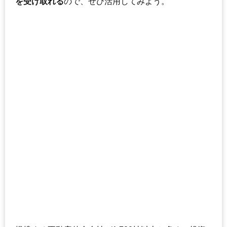
を受け取れる
ので、ぜひ活用してみよう。
交通
6,790万円～7,190万円
相場
(79.9万円/㎡~84.6万円/㎡)
マンションナビで
無料一括査定をする
ラシーナ高崎
住所
群馬県高崎市双葉町
交通
高崎駅（8分）
3,050万円～3,350万円
相場
(44.2万円/㎡~48.6万円/㎡)
マンションナビで
無料一括査定をする
ダイアパレス高崎ガーデンステージ
住所
群馬県高崎市矢島町