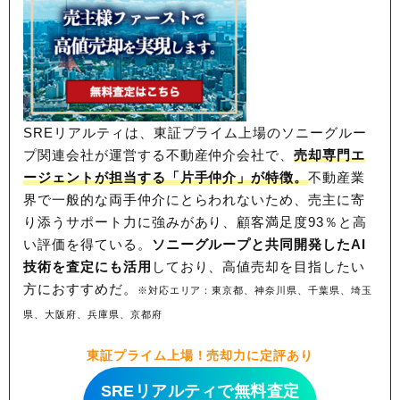
SREリアルティは、東証プライム上場のソニーグルー
プ関連会社が運営する不動産仲介会社で、
売却専門エ
ージェントが担当する「片手仲介」が特徴。
不動産業
界で一般的な両手仲介にとらわれないため、
売主に寄
り添うサポート力に強みがあり、顧客満足度93％と高
い評価を得ている。
ソニーグループと共同開発したAI
技術を査定にも活用
しており、高値売却を目指したい
方におすすめだ。
※対応エリア：東京都、神奈川県、千葉県、埼玉
県、大阪府、兵庫県、京都府
東証プライム上場！売却力に定評あり
SREリアルティで無料査定