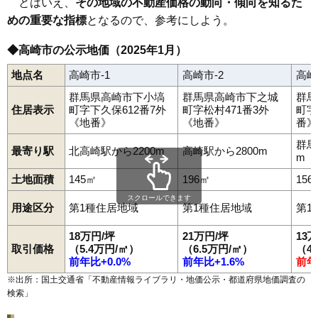
とはいえ、
その地域の不動産価格の動向・傾向を知るた
めの重要な指標
となるので、参考にしよう。
◆高崎市の公示地価（2025年1月）
地点名
高崎市-1
高崎市-2
高崎
群馬県高崎市下小塙
群馬県高崎市下之城
群馬
住居表示
町字下久保612番7外
町字松村471番3外
町字
《地番》
《地番》
番》
群馬
最寄り駅
北高崎駅から2200m
高崎駅から2800m
m
土地面積
145㎡
196㎡
156
スクロールできます
用途区分
第1種住居地域
第1種住居地域
第1
18万円/坪
21万円/坪
13
取引価格
（5.4万円/㎡）
（6.5万円/㎡）
（4
前年比+0.0%
前年比+1.6%
前年
※出所：国土交通省「
不動産情報ライブラリ・地価公示・都道府県地価調査の
検索
」