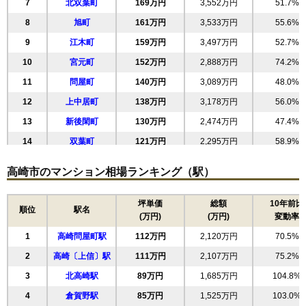
7
北双葉町
169万円
3,552万円
51.7%
交通
高崎駅（5分）
8
旭町
161万円
3,533万円
55.6%
9
江木町
159万円
3,497万円
52.7%
2,490万円～2,690万円
相場
10
宮元町
152万円
2,888万円
74.2%
(36.1万円/㎡~39.0万円/㎡)
11
問屋町
140万円
3,089万円
48.0%
マンションナビで
無料一括査定をする
12
上中居町
138万円
3,178万円
56.0%
13
新後閑町
130万円
2,474万円
47.4%
ダイアパレス北高崎ステーションサイド
14
双葉町
121万円
2,295万円
58.9%
住所
群馬県高崎市大橋町
15
東町
116万円
2,088万円
71.7%
高崎市のマンション相場ランキング（駅）
交通
北高崎駅（1分）
16
大橋町
110万円
1,655万円
93.0%
1,140万円～1,340万円
17
高砂町
100万円
1,899万円
87.6%
坪単価
総額
10年前比
相場
順位
駅名
(万円)
(万円)
変動率
(18.4万円/㎡~21.6万円/㎡)
18
末広町
100万円
1,795万円
95.2%
1
高崎問屋町駅
112万円
2,120万円
70.5%
19
並榎町
93万円
1,944万円
87.1%
マンションナビで
無料一括査定をする
2
高崎〔上信〕駅
111万円
2,107万円
75.2%
20
新田町
90万円
1,436万円
62.9%
3
北高崎駅
89万円
1,685万円
104.8%
21
上佐野町
88万円
1,414万円
108.9%
アルファステイツ高崎神社前
4
倉賀野駅
85万円
1,525万円
103.0%
22
倉賀野町
84万円
1,514万円
102.2%