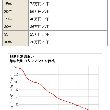
15年
72万円／坪
赤坂クラウンズマンション
20年
56万円／坪
住所
群馬県高崎市赤坂町
25年
46万円／坪
交通
北高崎駅（15分）、高崎駅（20分）
30年
36万円／坪
650万円～750万円
35年
25万円／坪
相場
(14.8万円/㎡~17.0万円/㎡)
40年
20万円／坪
マンションナビで
無料一括査定をする
朝日フレール高崎
住所
群馬県高崎市小八木町
交通
井野駅（15分）
550万円～650万円
相場
(9.6万円/㎡~11.4万円/㎡)
マンションナビで
無料一括査定をする