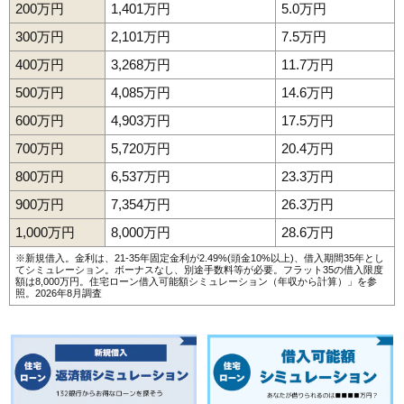
200万円
1,401万円
5.0万円
300万円
2,101万円
7.5万円
400万円
3,268万円
11.7万円
500万円
4,085万円
14.6万円
600万円
4,903万円
17.5万円
700万円
5,720万円
20.4万円
800万円
6,537万円
23.3万円
900万円
7,354万円
26.3万円
1,000万円
8,000万円
28.6万円
※新規借入。金利は、21-35年固定金利が2.49%(頭金10%以上)、借入期間35年とし
てシミュレーション。ボーナスなし、別途手数料等が必要。フラット35の借入限度
額は8,000万円。
住宅ローン借入可能額シミュレーション（年収から計算）
」を参
照。2026年8月調査