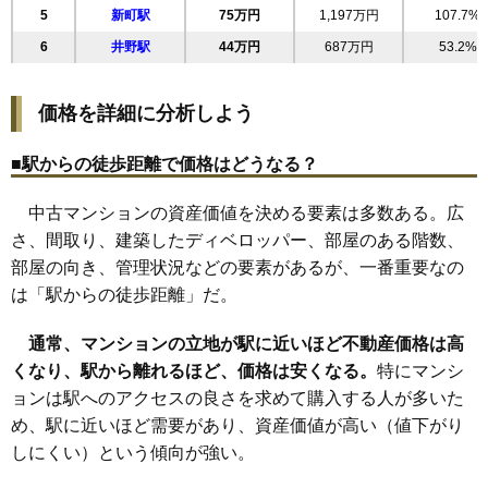
住所
群馬県高崎市赤坂町
5
新町駅
75万円
1,197万円
107.7%
23
赤坂町
83万円
1,076万円
92.6%
交通
6
井野駅
44万円
687万円
53.2%
24
鞘町
83万円
536万円
71.1%
4,310万円～4,610万円
25
片岡町
82万円
1,484万円
91.0%
相場
(62.5万円/㎡~66.8万円/㎡)
価格を詳細に分析しよう
26
田町
82万円
815万円
63.3%
27
飯塚町
マンションナビで
81万円
1,530万円
96.3%
■駅からの徒歩距離で価格はどうなる？
無料一括査定をする
28
歌川町
78万円
1,480万円
86.8%
中古マンションの資産価値を決める要素は多数ある。広
29
新町
74万円
1,187万円
108.3%
レーベン高崎フレシア
さ、間取り、建築したディベロッパー、部屋のある階数、
30
高関町
72万円
1,155万円
74.7%
住所
群馬県高崎市旭町
部屋の向き、管理状況などの要素があるが、一番重要なの
31
矢島町
65万円
1,167万円
96.1%
交通
高崎駅（5分）
は「駅からの徒歩距離」だ。
32
乗附町
62万円
985万円
124.1%
4,910万円～5,310万円
33
小八木町
61万円
908万円
83.3%
通常、マンションの立地が駅に近いほど不動産価格は高
相場
(55.2万円/㎡~59.7万円/㎡)
くなり、駅から離れるほど、価格は安くなる。
34
常盤町
58万円
1,037万円
特にマンシ
88.6%
ョンは駅へのアクセスの良さを求めて購入する人が多いた
マンションナビで
35
昭和町
49万円
840万円
86.1%
無料一括査定をする
め、駅に近いほど需要があり、資産価値が高い（値下がり
36
貝沢町
43万円
694万円
111.5%
しにくい）という傾向が強い。
ブランシエラ高崎