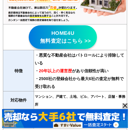
HOME4U
無料査定はこちら >>
・悪質な不動産会社はパトロールにより排除して
いる
特徴
・
20年以上の運営歴
があり信頼性が高い
・2500社の登録会社から最大6社の査定が無料で
受け取れる
マンション、戸建て、土地、ビル、アパート、店舗・事務
対応物件
所
紹介会社数
最大6社
運営会社
NTTデータ・ウィズ（東証プライム子会社）