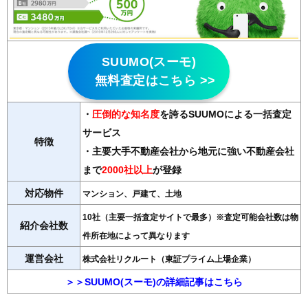
SUUMO(スーモ)
無料査定はこちら >>
・
圧倒的な知名度
を誇るSUUMOによる一括査定
サービス
特徴
・主要大手不動産会社から地元に強い不動産会社
まで
2000社以上
が登録
対応物件
マンション、戸建て、土地
10社（主要一括査定サイトで最多）※査定可能会社数は物
紹介会社数
件所在地によって異なります
運営会社
株式会社リクルート（東証プライム上場企業）
＞＞SUUMO(スーモ)の詳細記事はこちら