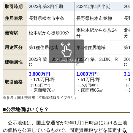
取引時期
2023年第3四半期
2024年第1四半期
20
住居表示
長野県松本市中条
長野県松本市並柳
長野
南松本駅から徒歩24
北松
最寄駅
松本駅から徒歩10分
分
分
用途区分
第1種住居地域
第1種住居地域
第1
2022年築、3LDK、R
1995年築、3LDK、R
20
スクロールできます
建物属性
C
C
C
3,600万円
1,000万円
3,1
・170万円/坪
・51万円/坪
・1
取引価格
（51万円/m²）
（15万円/m²）
（37
・床面積70㎡
・床面積65㎡
・床
※参考：国土交通省「
不動産情報ライブラリ
」
■公示地価はいくら？
公示地価は、国土交通省が毎年1月1日時点における土地
の価格を公表しているもので、固定資産税などを算定する