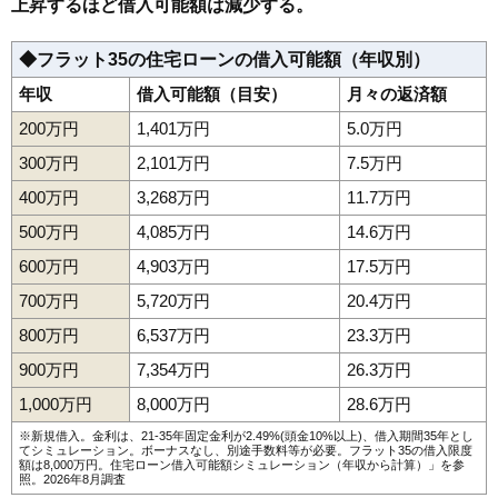
上昇するほど借入可能額は減少する。
◆フラット35の住宅ローンの借入可能額（年収別）
年収
借入可能額（目安）
月々の返済額
200万円
1,401万円
5.0万円
300万円
2,101万円
7.5万円
400万円
3,268万円
11.7万円
500万円
4,085万円
14.6万円
600万円
4,903万円
17.5万円
700万円
5,720万円
20.4万円
800万円
6,537万円
23.3万円
900万円
7,354万円
26.3万円
1,000万円
8,000万円
28.6万円
※新規借入。金利は、21-35年固定金利が2.49%(頭金10%以上)、借入期間35年とし
てシミュレーション。ボーナスなし、別途手数料等が必要。フラット35の借入限度
額は8,000万円。
住宅ローン借入可能額シミュレーション（年収から計算）
」を参
照。2026年8月調査