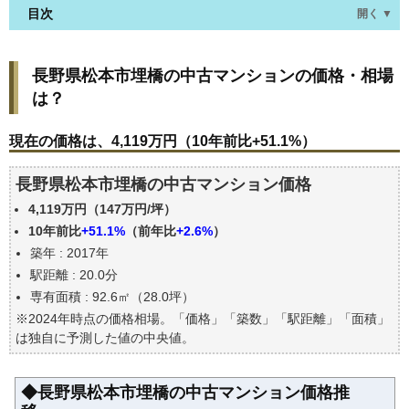
目次
開く ▼
長野県松本市埋橋の中古マンションの価格・相場
長野県松本市埋橋の中古マンションの価格・相場
は？
は？
現在の価格は、4,119万円（10年前比+51.1%）
価格を詳細に分析しよう
現在の価格は、4,119万円（10年前比+51.1%）
築年数で価格はどうなる？
長野県松本市埋橋の中古マンション価格
長野県松本市埋橋の中古マンションの過去の売買事
例
4,119万円（147万円/坪）
公示地価はいくら
10年前比
+51.1%
（前年比
+2.6%
）
築年 : 2017年
エリアの将来性を人口予想から検討しよう
駅距離 : 20.0分
自分の年収でいくらの不動産が買える？
専有面積 : 92.6㎡（28.0坪）
※2024年時点の価格相場。「価格」「築数」「駅距離」「面積」
は独自に予測した値の中央値。
◆長野県松本市埋橋の中古マンション価格推