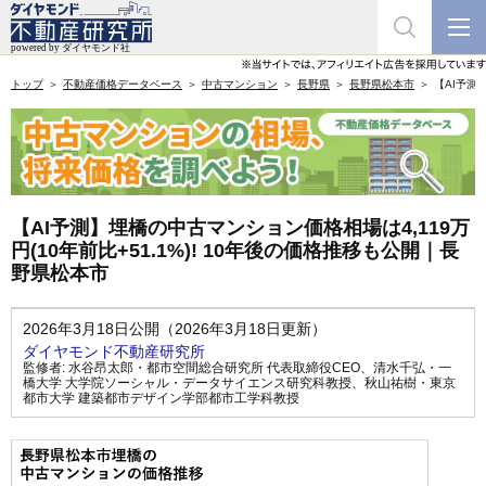
トップ
不動産価格データベース
中古マンション
長野県
長野県松本市
【AI予測
【AI予測】埋橋の中古マンション価格相場は4,119万
円(10年前比+51.1%)! 10年後の価格推移も公開｜長
野県松本市
2026年3月18日公開（2026年3月18日更新）
ダイヤモンド不動産研究所
監修者:
水谷昂太郎・都市空間総合研究所 代表取締役CEO
、
清水千弘・一
橋大学 大学院ソーシャル・データサイエンス研究科教授
、
秋山祐樹・東京
都市大学 建築都市デザイン学部都市工学科教授