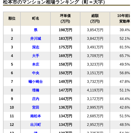
松本市のマンション相場ランキング（町＝大字）
坪単価
総額
10年前比
順位
町名
(万円)
(万円)
変動率
1
県
198万円
3,854万円
39.4%
2
井川城
183万円
3,842万円
52.1%
3
深志
175万円
3,491万円
81.5%
4
大手
169万円
3,709万円
65.7%
5
本庄
158万円
3,323万円
49.5%
6
中央
150万円
3,151万円
56.8%
7
蟻ケ崎台
149万円
3,732万円
47.8%
8
埋橋
147万円
4,119万円
51.1%
9
庄内
144万円
3,172万円
44.4%
10
宮田
136万円
2,995万円
42.6%
11
南松本
134万円
2,685万円
51.5%
12
出川町
134万円
2,952万円
48.5%