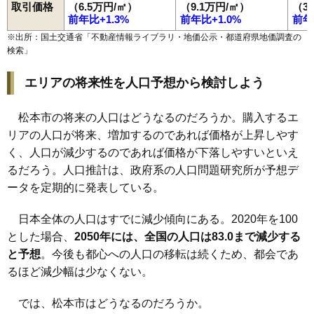
取引価格
（6.5万円/㎡）
（9.1万円/㎡）
（3
前年比+1.3%
前年比+1.0%
前年
※出所：国土交通省「
不動産情報ライブラリ・地価公示・都道府県地価調査の
検索
」
エリアの将来性を人口予想から検討しよう
松本市の将来の人口はどうなるのだろうか。購入するエ
リアの人口が将来、増加するのであれば価格が上昇しやす
く、人口が減少するのであれば価格が下落しやすいといえ
るだろう。人口推計は、政府系の人口問題研究所が予想デ
ータを定期的に発表している。
日本全体の人口はすでに減少傾向にある。2020年を100
とした場合、
2050年には、全国の人口は83.0まで減少する
と予想
。今後も都心への人口の移転は続くため、都会であ
るほど減少幅は少なくない。
では、松本市はどうなるのだろうか。