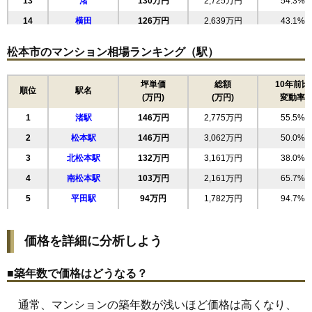
13
渚
130万円
2,725万円
54.3%
14
横田
126万円
2,639万円
43.1%
15
筑摩
120万円
2,516万円
44.7%
松本市のマンション相場ランキング（駅）
16
沢村
106万円
2,232万円
75.0%
17
高宮北
105万円
1,890万円
79.2%
坪単価
総額
10年前比
順位
駅名
(万円)
(万円)
変動率
18
並柳
98万円
1,866万円
74.7%
1
渚駅
146万円
2,775万円
55.5%
19
双葉
96万円
2,017万円
90.2%
2
松本駅
146万円
3,062万円
50.0%
20
野溝木工
89万円
1,858万円
90.6%
3
北松本駅
132万円
3,161万円
38.0%
21
島内
75万円
1,572万円
71.0%
4
南松本駅
103万円
2,161万円
65.7%
22
元町
74万円
1,622万円
49.4%
5
平田駅
94万円
1,782万円
94.7%
23
清水
45万円
624万円
66.0%
価格を詳細に分析しよう
■築年数で価格はどうなる？
通常、マンションの築年数が浅いほど価格は高くなり、