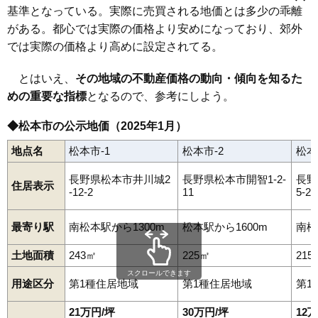
基準となっている。実際に売買される地価とは多少の乖離
県
蟻ケ崎台
井川城
出川町
埋橋
大手
沢村
島内
清水
庄内
高宮北
松本駅
北松本駅
南松本駅
平田駅
渚駅
中央
筑摩
渚
並柳
野溝木工
深志
双葉
本庄
南松本
宮田
元町
横田
がある。都心では実際の価格より安めになっており、郊外
では実際の価格より高めに設定されてる。
とはいえ、
その地域の不動産価格の動向・傾向を知るた
めの重要な指標
となるので、参考にしよう。
◆松本市の公示地価（2025年1月）
地点名
松本市-1
松本市-2
松本
長野県松本市井川城2
長野県松本市開智1-2-
長野
住居表示
-12-2
11
5-20
最寄り駅
南松本駅から1300m
松本駅から1600m
南松
土地面積
243㎡
225㎡
215
スクロールできます
用途区分
第1種住居地域
第1種住居地域
第1
21万円/坪
30万円/坪
12