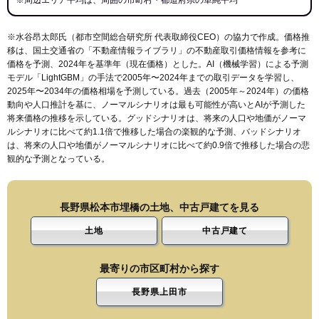
※周辺エリア平均は、周囲の市町村・都道府県の単純平均
※水谷昂太郎氏（都市空間総合研究所 代表取締役CEO）の協力で作成。価格推
移は、国土交通省の「
不動産情報ライブラリ
」の不動産取引価格情報を参考に
価格を予測、2024年を基準年（現在価格）とした。AI（機械学習）による予測
モデル「LightGBM」の手法で2005年〜2024年までの取引データを学習し、
2025年〜2034年の価格相場を予測している。過去（2005年～2024年）の価格
動向や人口推計を基に、ノーマルシナリオは最も可能性が高いとAIが予測した
将来価格の推移を示している。グッドシナリオは、将来の人口や地価がノーマ
ルシナリオに比べて約1.1倍で推移した場合の楽観的な予測、バッドシナリオ
は、将来の人口や地価がノーマルシナリオに比べて約0.9倍で推移した場合の悲
観的な予測となっている。
長野県松本市埋橋の土地、中古戸建てを見る
土地
中古戸建て
最寄りの市区町村から探す
長野県上田市