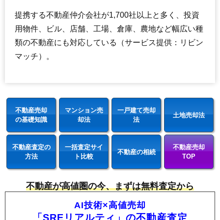
提携する不動産仲介会社が1,700社以上と多く、投資
用物件、ビル、店舗、工場、倉庫、農地など幅広い種
類の不動産にも対応している（サービス提供：リビン
マッチ）。
不動産売却
マンション売
一戸建て売却
土地売却法
の基礎知識
却法
法
不動産査定の
一括査定サイ
不動産売却
不動産の相続
方法
ト比較
TOP
不動産が高値圏の今、まずは無料査定から
AI技術×高値売却
「SREリアルティ」の不動産査定