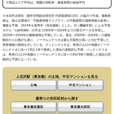
※周辺エリア平均は、周囲の市町村・都道府県の単純平均
※水谷昂太郎氏（都市空間総合研究所 代表取締役CEO）の協力で作成。価格推
移は、国土交通省の「
不動産情報ライブラリ
」の不動産取引価格情報を参考に
価格を予測、2024年を基準年（現在価格）とした。AI（機械学習）による予測
モデル「LightGBM」の手法で2005年〜2024年までの取引データを学習し、
2025年〜2034年の価格相場を予測している。過去（2005年～2024年）の価格
動向や人口推計を基に、ノーマルシナリオは最も可能性が高いとAIが予測した
将来価格の推移を示している。グッドシナリオは、将来の人口や地価がノーマ
ルシナリオに比べて約1.1倍で推移した場合の楽観的な予測、バッドシナリオ
は、将来の人口や地価がノーマルシナリオに比べて約0.9倍で推移した場合の悲
観的な予測となっている。
上北沢駅（東京都）の土地、中古マンションを見る
土地
中古マンション
最寄りの市区町村から探す
東京都目黒区
東京都大田区