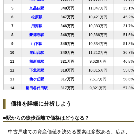
22
桜新町
307万円
9,360万円
44.4%
5
九品仏駅
348万円
11,847万円
35.1%
23
池尻
305万円
4,884万円
52.0%
6
松原駅
347万円
10,421万円
45.2%
24
経堂
304万円
8,193万円
65.7%
7
用賀駅
346万円
10,383万円
31.7%
25
宮坂
301万円
9,340万円
47.6%
8
豪徳寺駅
346万円
10,366万円
51.5%
26
代田
301万円
9,337万円
55.1%
9
山下駅
345万円
10,334万円
51.8%
27
北沢
297万円
8,012万円
41.3%
10
尾山台駅
340万円
11,212万円
36.7%
28
三宿
297万円
8,005万円
49.6%
11
桜新町駅
321万円
9,628万円
46.8%
29
岡本
296万円
9,754万円
26.8%
12
下北沢駅
318万円
10,815万円
55.8%
30
豪徳寺
295万円
8,562万円
56.2%
13
梅ケ丘駅
317万円
7,617万円
58.6%
31
弦巻
294万円
7,939万円
48.5%
14
世田谷代田駅
317万円
9,821万円
57.3%
32
羽根木
293万円
8,209万円
52.9%
15
駒沢大学駅
309万円
8,652万円
45.9%
33
上馬
293万円
6,434万円
53.3%
価格を詳細に分析しよう
16
三軒茶屋駅
307万円
6,439万円
55.8%
34
野沢
287万円
6,593万円
52.1%
17
成城学園前駅
305万円
12,212万円
36.7%
35
千歳台
287万円
7,739万円
55.4%
■駅からの徒歩距離で価格はどうなる？
18
東北沢駅
304万円
7,912万円
43.9%
36
桜上水
285万円
8,837万円
46.6%
中古戸建ての資産価値を決める要素は多数ある。広さ、
19
新代田駅
299万円
9,273万円
53.2%
37
新町
282万円
7,906万円
50.9%