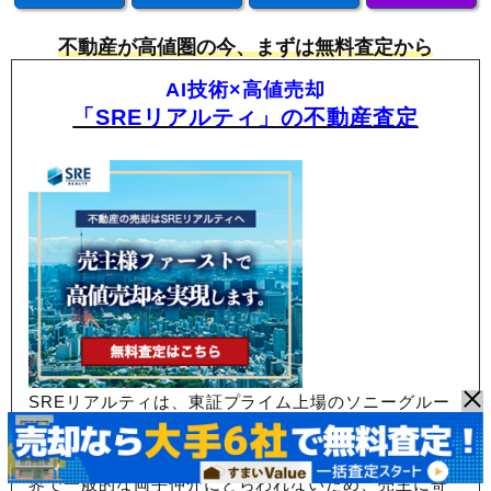
不動産が高値圏の今、まずは無料査定から
AI技術×高値売却
「SREリアルティ」の不動産査定
SREリアルティは、東証プライム上場のソニーグルー
プ関連会社が運営する不動産仲介会社で、
売却専門エ
ージェントが担当する「片手仲介」が特徴。
不動産業
界で一般的な両手仲介にとらわれないため、
売主に寄