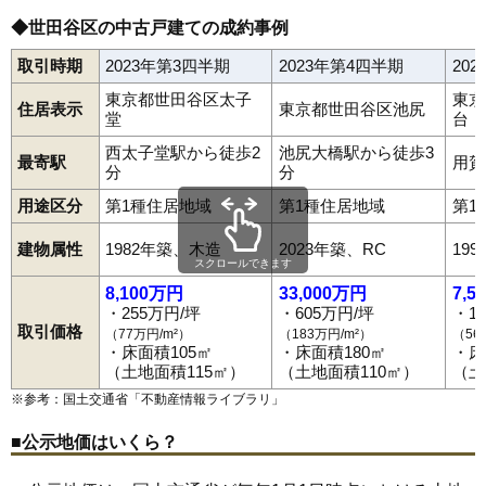
◆世田谷区の中古戸建ての成約事例
取引時期
2023年第3四半期
2023年第4四半期
20
東京都世田谷区太子
東京
住居表示
東京都世田谷区池尻
堂
台
西太子堂駅から徒歩2
池尻大橋駅から徒歩3
最寄駅
用賀
分
分
用途区分
第1種住居地域
第1種住居地域
第1
建物属性
1982年築、木造
2023年築、RC
19
スクロールできます
8,100万円
33,000万円
7,5
・255万円/坪
・605万円/坪
・1
取引価格
（77万円/m²）
（183万円/m²）
（56
・床面積105㎡
・床面積180㎡
・床
（土地面積115㎡）
（土地面積110㎡）
（土
※参考：国土交通省「
不動産情報ライブラリ
」
■公示地価はいくら？