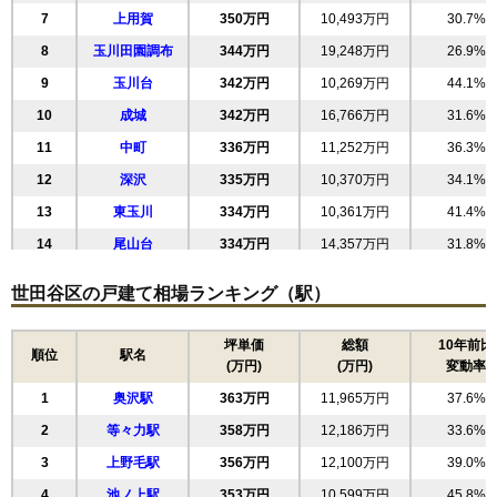
7
上用賀
350万円
10,493万円
30.7%
8
玉川田園調布
344万円
19,248万円
26.9%
9
玉川台
342万円
10,269万円
44.1%
10
成城
342万円
16,766万円
31.6%
11
中町
336万円
11,252万円
36.3%
12
深沢
335万円
10,370万円
34.1%
13
東玉川
334万円
10,361万円
41.4%
14
尾山台
334万円
14,357万円
31.8%
15
梅丘
324万円
8,426万円
58.1%
世田谷区の戸建て相場ランキング（駅）
16
玉川
319万円
11,498万円
45.2%
17
野毛
317万円
12,694万円
30.3%
坪単価
総額
10年前比
順位
駅名
(万円)
(万円)
変動率
18
赤堤
316万円
9,481万円
52.3%
1
奥沢駅
363万円
11,965万円
37.6%
19
三軒茶屋
315万円
5,349万円
56.1%
2
等々力駅
358万円
12,186万円
33.6%
20
下馬
312万円
8,435万円
43.2%
3
上野毛駅
356万円
12,100万円
39.0%
21
駒沢
309万円
8,639万円
47.8%
4
池ノ上駅
353万円
10,599万円
45.8%