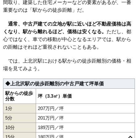
間取り、建築した住宅メーカーなどの要素があるが、一番
20
経堂駅
295万円
8,256万円
61.0%
38
世田谷
281万円
5,902万円
49.1%
重要なのは「駅からの徒歩距離」だ。
21
祖師ケ谷大蔵駅
295万円
8,843万円
50.0%
39
若林
279万円
6,144万円
52.2%
22
下高井戸駅
293万円
7,919万円
59.3%
通常、中古戸建ての立地が駅に近いほど不動産価格は高
40
松原
279万円
7,531万円
52.2%
くなり、駅から離れるほど、価格は安くなる。
23
池尻大橋駅
289万円
6,221万円
ただし、都
51.6%
41
桜
277万円
7,468万円
52.4%
心ではなく、車での移動が中心となるエリアでは、駅から
24
上北沢駅
289万円
8,662万円
56.0%
42
砧
271万円
7,585万円
39.5%
の距離はそれほど重視されないこともある。
25
世田谷駅
289万円
6,924万円
52.8%
43
上北沢
271万円
7,575万円
47.6%
26
若林駅
286万円
6,283万円
51.4%
44
北烏山
270万円
8,099万円
32.7%
では、上北沢駅における駅からの徒歩距離別の価格・相
27
松陰神社前駅
284万円
7,097万円
57.4%
場を見てみよう。
45
桜丘
269万円
6,726万円
57.3%
28
上町駅
281万円
7,025万円
54.6%
46
船橋
269万円
7,253万円
53.4%
◆上北沢駅の徒歩距離別の中古戸建て坪単価
29
千歳船橋駅
280万円
7,010万円
56.7%
47
祖師谷
265万円
8,201万円
44.8%
駅からの徒歩
30
芦花公園駅
279万円
8,373万円
54.2%
48
太子堂
坪（3.3㎡）単価
260万円
5,463万円
52.6%
分数
31
西太子堂駅
278万円
5,280万円
52.8%
49
粕谷
259万円
7,783万円
51.4%
1分
207万円／坪
32
東松原駅
274万円
7,399万円
41.2%
50
大原
257万円
7,181万円
39.8%
5分
201万円／坪
33
明大前駅
269万円
6,721万円
55.3%
51
上祖師谷
239万円
7,409万円
40.7%
10分
189万円／坪
34
二子玉川駅
268万円
8,973万円
33.9%
代田橋駅
明大前駅
下高井戸駅
桜上水駅
上北沢駅
芦花公園駅
52
大蔵
234万円
7,030万円
42.6%
赤堤
池尻
宇奈根
梅丘
大蔵
大原
岡本
奥沢
尾山台
粕谷
鎌田
上馬
千歳烏山駅
池ノ上駅
下北沢駅
新代田駅
東松原駅
東北沢駅
15分
180万円／坪