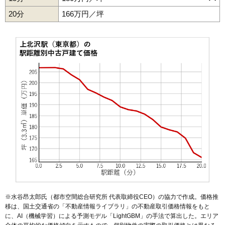
上北沢
上祖師谷
上野毛
上用賀
北烏山
北沢
喜多見
砧
給田
経堂
35
桜上水駅
265万円
8,200万円
48.1%
53
鎌田
231万円
7,151万円
39.4%
世田谷代田駅
梅ケ丘駅
豪徳寺駅
経堂駅
千歳船橋駅
豪徳寺
駒沢
桜
桜丘
桜上水
桜新町
三軒茶屋
下馬
新町
成城
瀬田
祖師ケ谷大蔵駅
成城学園前駅
喜多見駅
奥沢駅
池尻大橋駅
20分
166万円／坪
36
宮の坂駅
264万円
7,377万円
45.3%
世田谷
祖師谷
代沢
太子堂
代田
玉川
玉川台
玉川田園調布
玉堤
54
八幡山
231万円
7,149万円
36.0%
三軒茶屋駅
駒沢大学駅
桜新町駅
用賀駅
二子玉川駅
九品仏駅
千歳台
弦巻
等々力
中町
野毛
野沢
八幡山
羽根木
東玉川
深沢
尾山台駅
等々力駅
上野毛駅
西太子堂駅
若林駅
松陰神社前駅
37
千歳烏山駅
254万円
7,887万円
42.1%
船橋
松原
三宿
南烏山
宮坂
用賀
若林
55
玉堤
221万円
6,849万円
30.3%
世田谷駅
上町駅
宮の坂駅
山下駅
松原駅
38
代田橋駅
235万円
5,159万円
57.1%
56
南烏山
212万円
4,987万円
52.2%
39
喜多見駅
210万円
7,130万円
26.5%
57
喜多見
206万円
6,810万円
22.1%
58
給田
202万円
6,063万円
37.6%
59
宇奈根
170万円
5,774万円
22.1%
※水谷昂太郎氏（都市空間総合研究所 代表取締役CEO）の協力で作成。価格推
移は、国土交通省の「
不動産情報ライブラリ
」の不動産取引価格情報をもと
に、AI（機械学習）による予測モデル「LightGBM」の手法で算出した。エリア