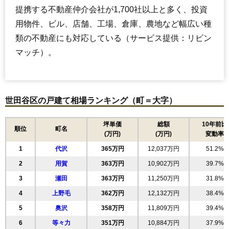
提携する不動産仲介会社が1,700社以上と多く、投資
用物件、ビル、店舗、工場、倉庫、農地など幅広い種
類の不動産にも対応している（サービス提供：リビン
マッチ）。
世田谷区の戸建て相場ランキング（町＝大字）
坪単価
総額
10年前比
順位
町名
(万円)
(万円)
変動率
1
代沢
365万円
12,037万円
51.2%
2
用賀
363万円
10,902万円
39.7%
3
瀬田
363万円
11,250万円
31.8%
4
上野毛
362万円
12,132万円
38.4%
5
奥沢
358万円
11,809万円
39.4%
6
等々力
351万円
10,884万円
37.9%