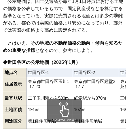
公示地価は、国土交通省が毎年1月1日時点における土地
の価格を公表しているもので、固定資産税などを算定する
基準となっている。実際に売買される地価とは多少の乖離
がある。都心では実際の価格より安めになっており、郊外
では実際の価格より高めに設定されてる。
とはいえ、
その地域の不動産価格の動向・傾向を知るた
めの重要な指標
となるので、参考にしよう。
◆世田谷区の公示地価（2025年1月）
地点名
世田谷区-1
世田谷区-2
世田
東京都世田谷区玉川1
東京都世田谷区経堂2
東京
住居表示
-17-20
-17-7
茶屋2
最寄り駅
二子玉川駅から580m
経堂駅から370m
三軒
土地面積
191㎡
107㎡
169
スクロールできます
用途区分
第1種住居地域
第1種住居地域
第1