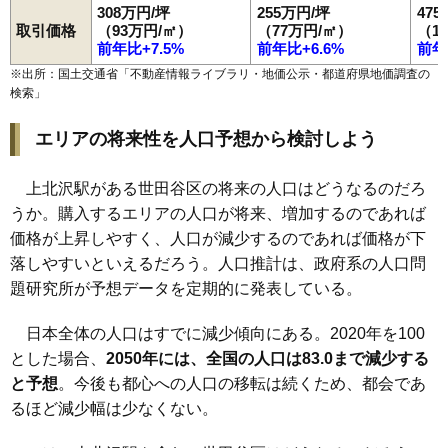
308万円/坪
255万円/坪
47
取引価格
（93万円/㎡）
（77万円/㎡）
（1
前年比+7.5%
前年比+6.6%
前年
※出所：国土交通省「
不動産情報ライブラリ・地価公示・都道府県地価調査の
検索
」
エリアの将来性を人口予想から検討しよう
上北沢駅がある世田谷区の将来の人口はどうなるのだろ
うか。購入するエリアの人口が将来、増加するのであれば
価格が上昇しやすく、人口が減少するのであれば価格が下
落しやすいといえるだろう。人口推計は、政府系の人口問
題研究所が予想データを定期的に発表している。
日本全体の人口はすでに減少傾向にある。2020年を100
とした場合、
2050年には、全国の人口は83.0まで減少する
と予想
。今後も都心への人口の移転は続くため、都会であ
るほど減少幅は少なくない。