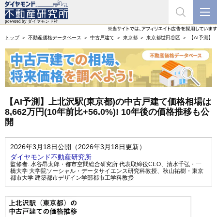
トップ
不動産価格データベース
中古戸建て
東京都
東京都世田谷区
【AI予測】上
【AI予測】上北沢駅(東京都)の中古戸建て価格相場は
8,662万円(10年前比+56.0%)! 10年後の価格推移も公
開
2026年3月18日公開（2026年3月18日更新）
ダイヤモンド不動産研究所
監修者:
水谷昂太郎・都市空間総合研究所 代表取締役CEO
、
清水千弘・一
橋大学 大学院ソーシャル・データサイエンス研究科教授
、
秋山祐樹・東京
都市大学 建築都市デザイン学部都市工学科教授