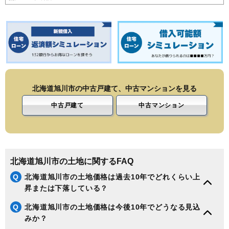
177
末広7条
5.9万円
528万円
0.7%
178
末広8条
5.7万円
486万円
5.4%
179
忠和2条
5.4万円
456万円
5.7%
180
永山北1条
5.4万円
1,373万円
21.8%
181
忠和1条
5.4万円
467万円
-4.8%
182
春光台1条
4.9万円
457万円
14.9%
北海道旭川市の中古戸建て、中古マンションを見る
183
旭岡
4.9万円
481万円
14.4%
中古戸建て
中古マンション
184
東鷹栖2条
4.2万円
404万円
-0.6%
185
東鷹栖4条
4.1万円
330万円
-1.7%
186
忠和3条
4.1万円
287万円
-6.4%
187
新星町
4.1万円
427万円
-0.8%
北海道旭川市の土地に関するFAQ
188
忠和5条
4.0万円
358万円
-3.6%
Q
北海道旭川市の土地価格は過去10年でどれくらい上
189
忠和6条
4.0万円
345万円
-1.1%
昇または下落している？
190
忠和7条
4.0万円
381万円
-3.1%
Q
北海道旭川市の土地価格は今後10年でどうなる見込
191
忠和8条
3.9万円
375万円
-0.8%
みか？