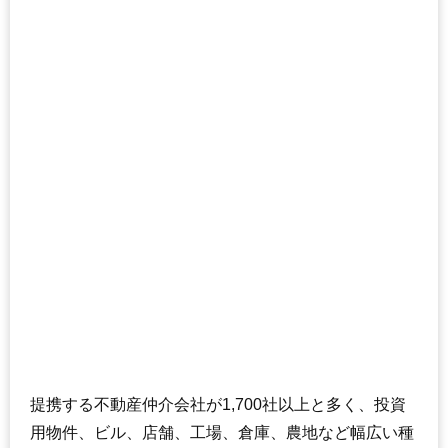
208
西神楽1線
1.9万円
143万円
-16.1%
209
東鷹栖東1条
1.9万円
193万円
-20.0%
210
永山北3条
1.8万円
904万円
2.7%
211
春光台5条
1.8万円
190万円
-6.7%
212
西神楽南2条
1.7万円
161万円
-28.7%
213
春光台3条
1.7万円
189万円
-21.8%
214
西神楽北1条
1.6万円
160万円
-25.0%
215
高砂台
1.6万円
170万円
-26.1%
216
西神楽北2条
1.5万円
149万円
-28.1%
217
西神楽南1条
1.5万円
175万円
-26.0%
218
東鷹栖東2条
1.5万円
812万円
5.7%
219
台場3条
1.3万円
118万円
-21.8%
220
東旭川町
1.2万円
131万円
-19.6%
221
台場2条
1.1万円
115万円
-31.7%
提携する不動産仲介会社が1,700社以上と多く、投資
222
台場1条
1.1万円
218万円
-35.3%
用物件、ビル、店舗、工場、倉庫、農地など幅広い種