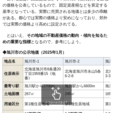
84
東4条
8.6万円
855万円
12.4%
忠和2条
忠和3条
忠和4条
忠和5条
忠和6条
忠和7条
忠和8条
近文駅
旭川駅
緑が丘駅
西聖和駅
旭川四条駅
新旭川駅
永山駅
の価格を公表しているもので、固定資産税などを算定する
東光1条
東光2条
東光3条
東光4条
東光5条
東光6条
東光7条
東旭川駅
85
南3条通
8.6万円
724万円
15.6%
東光8条
東光9条
東光10条
東光11条
東光12条
東光13条
基準となっている。実際に売買される地価とは多少の乖離
東光14条
東光15条
東光16条
東光17条
東光18条
東光19条
86
東光21条
8.6万円
697万円
13.2%
がある。都心では実際の価格より安めになっており、郊外
東光20条
東光21条
東光22条
豊岡1条
豊岡2条
豊岡3条
豊岡4条
豊岡5条
豊岡6条
豊岡7条
豊岡8条
豊岡9条
豊岡10条
87
旭町2条
8.6万円
486万円
0.3%
では実際の価格より高めに設定されてる。
豊岡11条
豊岡12条
豊岡13条
豊岡14条
中常盤町
永山1条
永山2条
永山3条
永山4条
永山5条
永山6条
永山7条
永山8条
88
錦町
8.6万円
592万円
17.1%
永山9条
永山10条
永山11条
永山12条
永山14条
永山町
とはいえ、
その地域の不動産価格の動向・傾向を知るた
89
東光13条
8.6万円
721万円
23.0%
西神楽1線
西神楽2線
西神楽3線
西神楽北1条
西神楽北2条
めの重要な指標
となるので、参考にしよう。
西神楽南1条
西神楽南2条
錦町
西御料2条
西御料3条
90
新富2条
8.6万円
642万円
8.2%
西御料4条
花咲町
東1条
東3条
東4条
東5条
東6条
東7条
東8条
東旭川北1条
東旭川北2条
東旭川北3条
東旭川町
東旭川南1条
◆旭川市の公示地価（2025年1月）
91
大町2条
8.6万円
616万円
7.1%
東旭川南2条
東鷹栖2条
東鷹栖3条
東鷹栖4条
東鷹栖4線
東鷹栖東1条
東鷹栖東2条
北門町
緑が丘2条
緑が丘3条
92
東光15条
8.5万円
639万円
23.7%
地点名
旭川市-1
旭川市-2
旭川
緑が丘5条
緑が丘東1条
緑が丘東2条
緑が丘東3条
緑が丘東5条
緑町
南1条通
南3条通
南4条通
南5条通
南6条通
93
大町1条
8.5万円
613万円
7.2%
北海道旭川市8条通20
南7条通
南8条通
南9条通
宮下通
流通団地1条
流通団地2条
北海道旭川市永山5条
北海
住居表示
丁目1959番15《地
94
東7条
8.5万円
817万円
0.0%
流通団地4条
永山北1条
永山北2条
永山北3条
宮前1条
宮前2条
6-2-8
3-3-
番》
95
神居1条
8.5万円
586万円
5.5%
最寄り駅
旭川駅から2700m
旭川駅から6600m
旭川
96
緑が丘東2条
8.5万円
826万円
15.2%
土地面積
267㎡
245㎡
165
97
東1条
8.5万円
533万円
1.2%
スクロールできます
用途区分
第1種住居地域
第1種住居地域
第1
98
春光2条
8.4万円
595万円
1.9%
99
東旭川南2条
8.4万円
679万円
15.3%