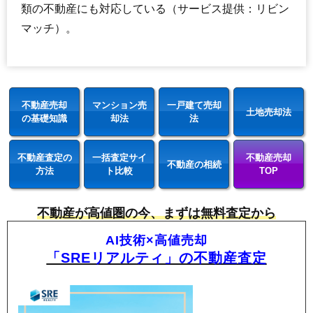
223
台場東
1.0万円
76万円
-24.9%
類の不動産にも対応している（サービス提供：リビン
マッチ）。
不動産売却
マンション売
一戸建て売却
土地売却法
の基礎知識
却法
法
不動産査定の
一括査定サイ
不動産売却
不動産の相続
方法
ト比較
TOP
不動産が高値圏の今、まずは無料査定から
AI技術×高値売却
「SREリアルティ」の不動産査定