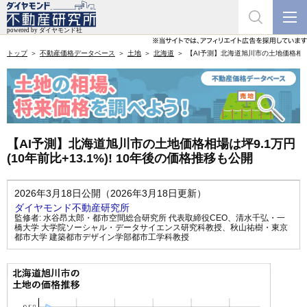
トップ
不動産価格データベース
土地
北海道
【AI予測】北海道旭川市の土地価格相場は坪
【AI予測】北海道旭川市の土地価格相場は坪9.1万円
(10年前比+13.1%)! 10年後の価格推移も公開
2026年3月18日公開（2026年3月18日更新）
ダイヤモンド不動産研究所
監修者:
水谷昂太郎・都市空間総合研究所 代表取締役CEO
、
清水千弘・一
橋大学 大学院ソーシャル・データサイエンス研究科教授
、
秋山祐樹・東京
都市大学 建築都市デザイン学部都市工学科教授