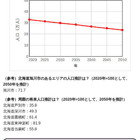
131
東旭川南1条
7.6万円
801万円
19.3%
132
神楽岡7条
7.6万円
615万円
16.8%
133
永山7条
7.5万円
542万円
8.3%
134
緑が丘5条
7.5万円
621万円
7.5%
135
東8条
7.5万円
610万円
3.0%
136
永山11条
7.5万円
697万円
3.7%
137
新富3条
7.4万円
624万円
12.2%
138
末広4条
7.4万円
601万円
14.5%
（参考）北海道旭川市のあるエリアの人口推計は？（2020年=100として、
139
永山12条
7.4万円
554万円
8.5%
2050年を推計）
140
秋月2条
7.3万円
495万円
4.8%
旭川市：71.7
141
神楽岡1条
7.3万円
971万円
10.4%
（参考）周囲の将来人口推計は？（2020年=100として、2050年を推計）
北海道芦別市：35.8
142
住吉6条
7.3万円
338万円
12.7%
北海道深川市：49.3
143
神居4条
7.2万円
608万円
20.5%
北海道鷹栖町：61.4
北海道東神楽町：81.9
144
末広東3条
7.2万円
624万円
7.0%
北海道当麻町：55.8
145
永山6条
7.2万円
537万円
17.1%