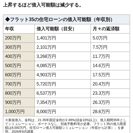
上昇するほど借入可能額は減少する。
162
神居9条
6.6万円
434万円
16.0%
163
秋月3条
6.6万円
560万円
5.9%
◆フラット35の住宅ローンの借入可能額（年収別）
164
神楽岡13条
6.5万円
628万円
16.9%
年収
借入可能額（目安）
月々の返済額
165
永山5条
6.5万円
470万円
22.8%
200万円
1,401万円
5.0万円
166
東旭川北2条
6.5万円
528万円
25.3%
300万円
2,101万円
7.5万円
167
流通団地2条
6.4万円
1,088万円
0.4%
400万円
3,268万円
11.7万円
168
流通団地1条
6.4万円
1,580万円
1.1%
500万円
4,085万円
14.6万円
169
神楽岡12条
6.4万円
612万円
24.2%
600万円
4,903万円
17.5万円
170
神居6条
6.3万円
510万円
16.7%
700万円
5,720万円
20.4万円
171
神居8条
6.2万円
465万円
23.1%
800万円
6,537万円
23.3万円
172
永山2条
6.2万円
706万円
2.5%
900万円
7,354万円
26.3万円
173
永山4条
6.2万円
462万円
12.7%
1,000万円
8,000万円
28.6万円
174
神居2条
6.1万円
524万円
-1.2%
175
永山3条
6.0万円
615万円
9.0%
※新規借入。金利は、21-35年固定金利が2.49%(頭金10%以上)、借入期間35年とし
てシミュレーション。ボーナスなし、別途手数料等が必要。フラット35の借入限度
額は8,000万円。
住宅ローン借入可能額シミュレーション（年収から計算）
」を参
176
末広6条
5.9万円
460万円
4.6%
照。2026年8月調査