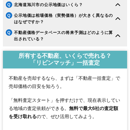
192
忠和4条
3.9万円
368万円
-1.0%
Q
北海道旭川市の公示地価はいくら？
193
東旭川北3条
3.9万円
758万円
-1.6%
Q
公示地価は相場価格（実勢価格）が大きく異なるの
194
西神楽3線
3.7万円
588万円
6.1%
はなぜですか？
195
東鷹栖3条
3.6万円
155万円
-6.2%
Q
不動産価格データベースの将来予測はどのように算
196
緑が丘東1条
3.3万円
2,017万円
13.0%
出されている？
197
永山町
3.2万円
381万円
-6.3%
198
永山14条
2.9万円
545万円
-6.3%
所有する不動産、いくらで売れる？
199
西神楽2線
2.8万円
684万円
4.2%
「リビンマッチ」一括査定
200
工業団地1条
2.6万円
452万円
-14.3%
201
旭神町
2.4万円
248万円
-2.0%
不動産を売却するなら、まずは「不動産一括査定」で
202
永山北2条
2.4万円
1,142万円
-2.3%
売却価格の目安を知ろう。
203
流通団地4条
2.3万円
1,409万円
-0.5%
「無料査定スタート」を押すだけで、現在表示してい
204
東鷹栖4線
2.3万円
1,327万円
0.5%
る地域の査定依頼ができる。
無料で最大6社の査定額
205
春光台2条
2.1万円
210万円
1.5%
を受け取れる
ので、ぜひ活用してみよう。
206
工業団地4条
2.0万円
1,146万円
14.4%
207
春光台4条
2.0万円
199万円
-7.4%