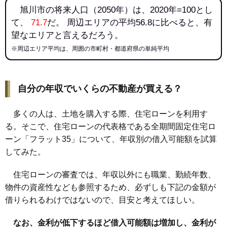
146
神楽岡14条
7.2万円
558万円
5.3%
旭川市の将来人口（2050年）は、2020年=100とし
147
神居5条
7.1万円
557万円
14.1%
て、
71.7
だ。 周辺エリアの平均56.8に比べると、有
望なエリアと言えるだろう。
148
亀吉2条
7.1万円
663万円
11.6%
※周辺エリア平均は、周囲の市町村・都道府県の単純平均
149
神楽岡10条
7.1万円
598万円
22.1%
150
秋月1条
7.1万円
447万円
3.9%
151
神居3条
7.1万円
553万円
-2.9%
自分の年収でいくらの不動産が買える？
152
神楽岡16条
7.1万円
594万円
10.2%
153
神楽岡8条
6.9万円
581万円
24.6%
多くの人は、土地を購入する際、住宅ローンを利用す
154
春光7条
6.9万円
588万円
10.0%
る。そこで、住宅ローンの代表格である全期間固定住宅ロ
155
末広2条
6.8万円
547万円
13.3%
ーン「フラット35」について、年収別の借入可能額を試算
してみた。
156
神楽岡9条
6.7万円
627万円
26.8%
157
末広3条
6.7万円
495万円
17.4%
住宅ローンの審査では、年収以外にも職業、勤続年数、
158
神楽岡11条
6.7万円
625万円
28.2%
物件の資産性なども参照するため、必ずしも下記の金額が
159
末広5条
6.7万円
503万円
16.7%
借りられるわけではないので、目安と考えてほしい。
160
永山1条
6.6万円
538万円
8.8%
なお、金利が低下するほど借入可能額は増加し、金利が
161
神居7条
6.6万円
505万円
13.0%