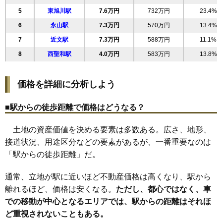
5
東旭川駅
7.6万円
732万円
23.4%
23
南4条通
11万円
773万円
52.2%
6
永山駅
7.3万円
570万円
13.4%
24
南5条通
11万円
773万円
56.9%
7
近文駅
7.3万円
588万円
11.1%
25
5条西
11万円
1,554万円
30.0%
8
西聖和駅
4.0万円
583万円
13.8%
26
豊岡2条
11万円
825万円
27.2%
27
豊岡4条
11万円
922万円
27.5%
価格を詳細に分析しよう
28
神楽1条
11万円
906万円
13.8%
29
東光4条
11万円
807万円
29.3%
■駅からの徒歩距離で価格はどうなる？
30
東光6条
11万円
769万円
28.3%
土地の資産価値を決める要素は多数ある。広さ、地形、
31
東光7条
11万円
797万円
30.8%
接道状況、用途区分などの要素があるが、一番重要なのは
32
東光8条
11万円
870万円
29.1%
「駅からの徒歩距離」だ。
33
豊岡5条
10万円
830万円
17.7%
34
東光5条
10万円
780万円
33.9%
通常、立地が駅に近いほど不動産価格は高くなり、駅から
35
豊岡6条
10万円
757万円
17.7%
離れるほど、価格は安くなる。
ただし、都心ではなく、車
での移動が中心となるエリアでは、駅からの距離はそれほ
36
豊岡1条
10万円
769万円
33.9%
ど重視されないこともある。
37
神楽2条
10万円
705万円
2.8%