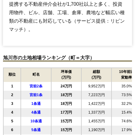
提携する不動産仲介会社が1,700社以上と多く、投資
用物件、ビル、店舗、工場、倉庫、農地など幅広い種
類の不動産にも対応している（サービス提供：リビン
マッチ）。
旭川市の土地相場ランキング（町＝大字）
坪単価
総額
10年前比
順位
町名
(万円)
(万円)
変動率
1
宮前2条
24万円
9,952万円
35.0%
2
宮前1条
18万円
7,223万円
73.5%
3
1条通
18万円
1,422万円
32.2%
4
4条通
17万円
1,337万円
15.4%
5
10条通
15万円
1,455万円
74.6%
6
5条通
15万円
1,190万円
17.9%