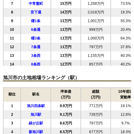
7
中常盤町
15万円
1,258万円
73.5%
8
宮下通
14万円
2,018万円
19.3%
9
曙1条
13万円
1,001万円
55.3%
10
6条通
13万円
999万円
20.4%
11
曙3条
13万円
1,000万円
64.3%
12
7条通
13万円
797万円
37.8%
13
3条西
13万円
1,155万円
40.3%
14
8条西
12万円
857万円
40.2%
15
3条通
12万円
1,004万円
3.0%
旭川市の土地相場ランキング（駅）
16
6条西
12万円
708万円
41.2%
17
2条通
12万円
1,048万円
3.4%
坪単価
総額
10年前比
順位
駅名
(万円)
(万円)
変動率
18
8条通
12万円
734万円
41.6%
1
旭川四条駅
9.9万円
771万円
19.1%
19
7条西
12万円
785万円
43.8%
2
旭川駅
9.1万円
739万円
12.8%
20
南6条通
11万円
893万円
50.9%
3
緑が丘駅
8.6万円
797万円
9.7%
21
南8条通
11万円
751万円
55.9%
4
新旭川駅
8.5万円
677万円
18.3%
22
南7条通
11万円
556万円
54.8%