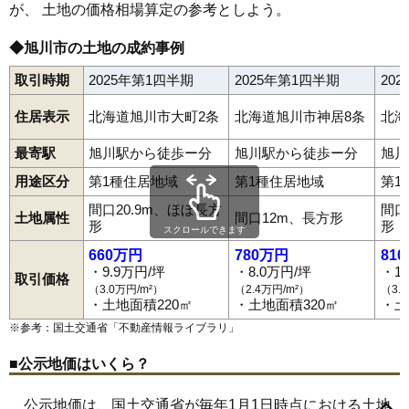
が、 土地の価格相場算定の参考としよう。
69
東光1条
8.9万円
752万円
18.1%
70
豊岡13条
8.9万円
695万円
11.6%
◆旭川市の土地の成約事例
71
東光22条
8.9万円
560万円
30.1%
取引時期
2025年第1四半期
2025年第1四半期
20
72
緑町
8.8万円
554万円
17.0%
住居表示
北海道旭川市大町2条
北海道旭川市神居8条
北海
73
神楽岡4条
8.8万円
697万円
15.8%
74
春光1条
8.8万円
578万円
5.8%
最寄駅
旭川駅から徒歩ー分
旭川駅から徒歩ー分
旭川
75
川端町2条
8.8万円
482万円
5.2%
用途区分
第1種住居地域
第1種住居地域
第1
1条通
2条通
3条通
3条西
4条通
5条通
5条西
6条通
6条西
7条通
7条西
8条通
8条西
9条通
10条通
11条通
秋月1条
秋月2条
76
春光3条
8.7万円
602万円
9.9%
間口20.9m、ほぼ長方
間口
秋月3条
曙1条
曙2条
曙3条
旭岡
旭町1条
旭町2条
大町1条
土地属性
間口12m、長方形
形
形
大町2条
神楽1条
神楽2条
神楽3条
神楽4条
神楽5条
神楽6条
77
神楽5条
8.7万円
615万円
11.4%
スクロールできます
神楽7条
神楽岡1条
神楽岡2条
神楽岡3条
神楽岡4条
神楽岡5条
660万円
780万円
81
78
東光20条
8.7万円
745万円
9.8%
神楽岡7条
神楽岡8条
神楽岡9条
神楽岡10条
神楽岡11条
神楽岡12条
神楽岡13条
神楽岡14条
神楽岡16条
神居1条
・9.9万円/坪
・8.0万円/坪
・1
取引価格
79
神楽岡5条
8.7万円
679万円
16.6%
神居2条
神居3条
神居4条
神居5条
神居6条
神居7条
神居8条
（3.0万円/m²）
（2.4万円/m²）
（3.
神居9条
亀吉1条
亀吉2条
川端町2条
川端町3条
川端町4条
・土地面積220㎡
・土地面積320㎡
・土
80
神楽岡2条
8.7万円
704万円
20.3%
川端町5条
旭神1条
旭神2条
旭神町
金星町
工業団地1条
※参考：国土交通省「
不動産情報ライブラリ
」
工業団地4条
春光1条
春光2条
春光3条
春光4条
春光5条
81
東光19条
8.7万円
730万円
12.7%
春光6条
春光7条
春光台1条
春光台2条
春光台3条
春光台4条
春光台5条
春光町
新星町
新富1条
新富2条
新富3条
末広1条
82
南1条通
8.7万円
844万円
13.4%
■公示地価はいくら？
末広2条
末広3条
末広4条
末広5条
末広6条
末広7条
末広8条
末広東1条
末広東2条
末広東3条
住吉4条
住吉5条
住吉6条
83
花咲町
8.6万円
501万円
2.7%
大雪通
台場1条
台場2条
台場3条
台場東
高砂台
近文町
忠和1条
公示地価は、国土交通省が毎年1月1日時点における土地