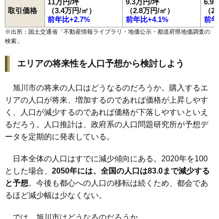
11万円/坪
9.3万円/坪
6.9
取引価格
（3.4万円/㎡）
（2.8万円/㎡）
（2
100
末広東2条
8.4万円
690万円
33.5%
前年比+2.7%
前年比+4.1%
前年
101
東光18条
8.4万円
703万円
18.6%
※出所：国土交通省「
不動産情報ライブラリ・地価公示・都道府県地価調査の
102
神楽岡3条
8.3万円
701万円
17.8%
検索
」
103
永山8条
8.3万円
600万円
7.0%
エリアの将来性を人口予想から検討しよう
104
住吉4条
8.3万円
749万円
5.2%
105
大雪通
8.3万円
971万円
5.5%
旭川市の将来の人口はどうなるのだろうか。購入するエ
106
住吉5条
8.3万円
999万円
5.6%
リアの人口が将来、増加するのであれば価格が上昇しやす
107
近文町
8.3万円
571万円
27.4%
く、人口が減少するのであれば価格が下落しやすいといえ
るだろう。人口推計は、政府系の人口問題研究所が予想デ
108
金星町
8.3万円
472万円
10.1%
ータを定期的に発表している。
109
東光17条
8.3万円
768万円
22.4%
110
神楽6条
8.3万円
644万円
9.3%
日本全体の人口はすでに減少傾向にある。2020年を100
111
豊岡11条
8.3万円
891万円
12.1%
とした場合、
2050年には、全国の人口は83.0まで減少する
112
南9条通
8.2万円
741万円
6.9%
と予想
。今後も都心への人口の移転は続くため、都会であ
るほど減少幅は少なくない。
113
旭神2条
8.2万円
679万円
8.0%
114
川端町5条
8.2万円
787万円
2.1%
では、旭川市はどうなるのだろうか。