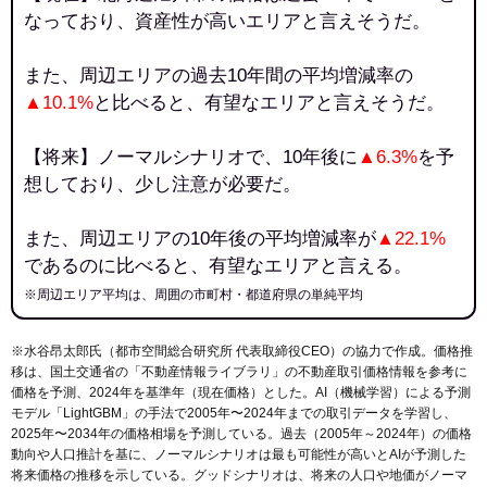
なっており、資産性が高いエリアと言えそうだ。
また、周辺エリアの過去10年間の平均増減率の
▲10.1%
と比べると、有望なエリアと言えそうだ。
【将来】ノーマルシナリオで、10年後に
▲6.3%
を予
想しており、少し注意が必要だ。
また、周辺エリアの10年後の平均増減率が
▲22.1%
であるのに比べると、有望なエリアと言える。
※周辺エリア平均は、周囲の市町村・都道府県の単純平均
※水谷昂太郎氏（都市空間総合研究所 代表取締役CEO）の協力で作成。価格推
移は、国土交通省の「
不動産情報ライブラリ
」の不動産取引価格情報を参考に
価格を予測、2024年を基準年（現在価格）とした。AI（機械学習）による予測
モデル「LightGBM」の手法で2005年〜2024年までの取引データを学習し、
2025年〜2034年の価格相場を予測している。過去（2005年～2024年）の価格
動向や人口推計を基に、ノーマルシナリオは最も可能性が高いとAIが予測した
将来価格の推移を示している。グッドシナリオは、将来の人口や地価がノーマ