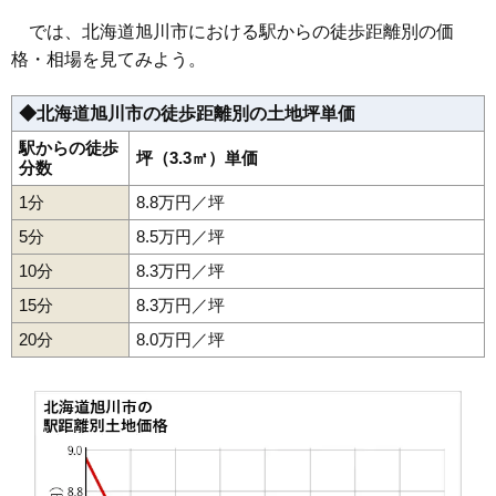
38
豊岡3条
10万円
733万円
36.3%
では、北海道旭川市における駅からの徒歩距離別の価
39
豊岡8条
9.9万円
771万円
22.5%
格・相場を見てみよう。
40
東光3条
9.8万円
735万円
17.1%
◆北海道旭川市の徒歩距離別の土地坪単価
41
豊岡7条
9.7万円
700万円
19.3%
42
11条通
9.6万円
810万円
10.3%
駅からの徒歩
坪（3.3㎡）単価
分数
43
東光2条
9.6万円
752万円
14.0%
1分
8.8万円／坪
44
9条通
9.6万円
749万円
-0.9%
5分
8.5万円／坪
45
東6条
9.5万円
684万円
11.0%
10分
8.3万円／坪
46
春光5条
9.5万円
712万円
6.8%
15分
8.3万円／坪
47
緑が丘3条
9.4万円
848万円
9.3%
20分
48
旭町1条
8.0万円／坪
9.4万円
461万円
-0.3%
49
東光12条
9.4万円
760万円
12.8%
50
末広1条
9.4万円
730万円
21.0%
51
東光14条
9.2万円
717万円
21.6%
52
東光10条
9.2万円
688万円
16.9%