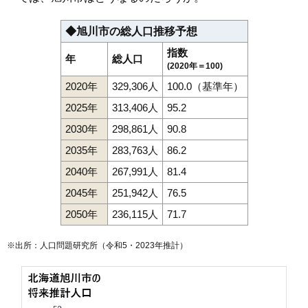
115
曙2条
8.2万円
514万円
8.2%
116
春光町
8.1万円
610万円
0.9%
◆旭川市の総人口推移予想
117
東旭川北1条
8.1万円
677万円
16.9%
指数
年
総人口
118
新富1条
8.0万円
579万円
12.8%
(2020年＝100)
2020年
329,306人
100.0（基準年）
119
西御料2条
8.0万円
623万円
19.7%
120
緑が丘2条
7.9万円
714万円
21.3%
2025年
313,406人
95.2
121
永山9条
7.9万円
618万円
8.3%
2030年
298,861人
90.8
122
神楽7条
7.9万円
665万円
11.2%
2035年
283,763人
86.2
123
西御料3条
7.9万円
617万円
14.4%
2040年
267,991人
81.4
124
永山10条
7.9万円
615万円
5.8%
2045年
251,942人
76.5
125
北門町
7.9万円
520万円
13.3%
2050年
236,115人
71.7
126
春光6条
7.9万円
636万円
6.9%
127
亀吉1条
7.7万円
557万円
7.5%
※出所：人口問題研究所（
令和5・2023年推計
）
128
川端町3条
7.7万円
344万円
8.3%
129
豊岡14条
7.7万円
634万円
8.5%
130
西御料4条
7.6万円
757万円
14.1%