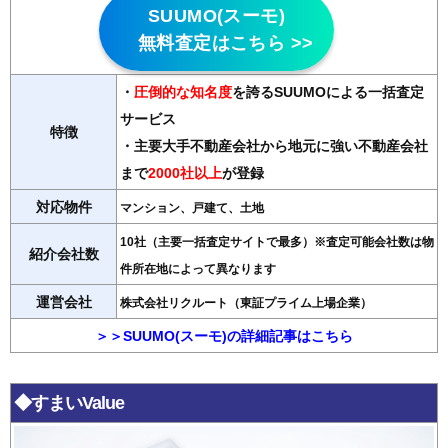
SUUMO(スーモ)
無料査定はこちら >>
・
圧倒的な知名度
を誇るSUUMOによる一括査定
サービス
特徴
・主要大手不動産会社から地元に強い不動産会社
まで
2000社以上
が登録
対応物件
マンション、戸建て、土地
10社（主要一括査定サイトで最多）※査定可能会社数は物
紹介会社数
件所在地によって異なります
運営会社
株式会社リクルート（東証プライム上場企業）
＞＞SUUMO(スーモ)の詳細記事はこちら
◆すまいValue