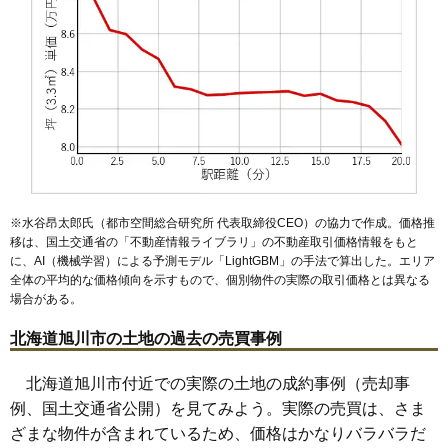
53
豊岡10条
9.2万円
632万円
18.8%
54
東光11条
9.2万円
769万円
17.5%
55
神楽3条
9.1万円
823万円
9.5%
56
川端町4条
9.1万円
809万円
3.7%
57
東3条
9.1万円
671万円
14.0%
58
緑が丘東3条
9.1万円
711万円
6.8%
59
豊岡9条
9.1万円
711万円
20.7%
60
旭神1条
9.1万円
656万円
18.7%
※水谷昂太郎氏（都市空間総合研究所 代表取締役CEO）の協力で作成。価格推
61
東光16条
9.1万円
681万円
14.4%
移は、国土交通省の「
不動産情報ライブラリ
」の不動産取引価格情報をもと
に、AI（機械学習）による予測モデル「LightGBM」の手法で算出した。エリア
62
緑が丘東5条
9.1万円
681万円
18.7%
全体の平均的な価格傾向を示すもので、個別物件の実際の取引価格とは異なる
63
末広東1条
9.1万円
762万円
32.0%
場合がある。
64
東光9条
9.1万円
652万円
13.1%
北海道旭川市の土地の過去の売買事例
65
東5条
9.0万円
649万円
15.1%
66
豊岡12条
9.0万円
674万円
14.1%
北海道旭川市付近での実際の土地の成約事例（売却事
例、国土交通省公開）を見てみよう。実際の売買は、さま
67
春光4条
9.0万円
592万円
10.1%
ざまな物件が含まれているため、価格はかなりバラバラだ
68
神楽4条
9.0万円
752万円
12.5%