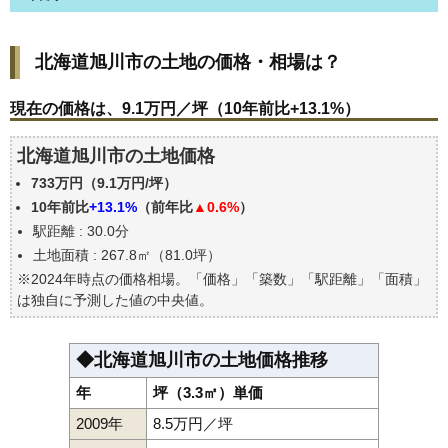
北海道旭川市の土地の価格・相場は？
北海道旭川市の土地の価格・相場は？
現在の価格は、9.1万円／坪（10年前比+13.1%）
価格を詳細に分析しよう
現在の価格は、9.1万円／坪（10年前比+13.1%）
駅からの徒歩距離で価格はどうなる？
北海道旭川市の土地価格
北海道旭川市の土地の過去の売買事例
733万円（9.1万円/坪）
公示地価はいくら
10年前比
+13.1%
（前年比
▲0.6%
）
エリアの将来性を人口予想から検討しよう
駅距離 : 30.0分
自分の年収でいくらの不動産が買える？
土地面積 : 267.8㎡（81.0坪）
※2024年時点の価格相場。「価格」「築数」「駅距離」「面積」
は独自に予測した値の中央値。
◆北海道旭川市の土地価格推移
年
坪（3.3㎡）単価
2009年
8.5万円／坪