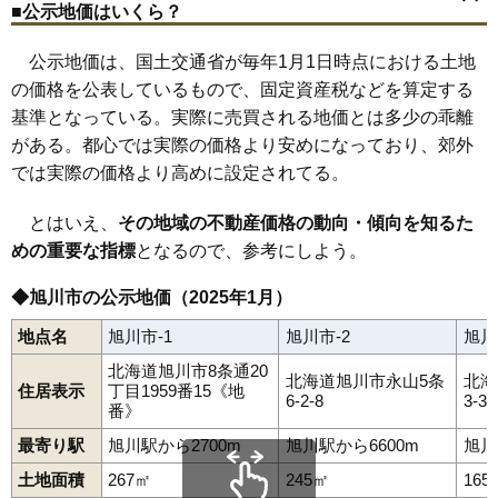
82
南1条通
8.7万円
844万円
13.4%
忠和2条
忠和3条
忠和4条
忠和5条
忠和6条
忠和7条
忠和8条
■公示地価はいくら？
近文駅
旭川駅
緑が丘駅
西聖和駅
旭川四条駅
新旭川駅
永山駅
東光1条
東光2条
東光3条
東光4条
東光5条
東光6条
東光7条
東旭川駅
83
花咲町
8.6万円
501万円
2.7%
東光8条
東光9条
東光10条
東光11条
東光12条
東光13条
公示地価は、国土交通省が毎年1月1日時点における土地
東光14条
東光15条
東光16条
東光17条
東光18条
東光19条
84
東4条
8.6万円
855万円
12.4%
東光20条
東光21条
東光22条
豊岡1条
豊岡2条
豊岡3条
の価格を公表しているもので、固定資産税などを算定する
豊岡4条
豊岡5条
豊岡6条
豊岡7条
豊岡8条
豊岡9条
豊岡10条
85
南3条通
8.6万円
724万円
15.6%
豊岡11条
豊岡12条
豊岡13条
豊岡14条
中常盤町
永山1条
基準となっている。実際に売買される地価とは多少の乖離
永山2条
永山3条
永山4条
永山5条
永山6条
永山7条
永山8条
86
東光21条
8.6万円
697万円
13.2%
がある。都心では実際の価格より安めになっており、郊外
永山9条
永山10条
永山11条
永山12条
永山14条
永山町
西神楽1線
西神楽2線
西神楽3線
西神楽北1条
西神楽北2条
87
旭町2条
8.6万円
486万円
0.3%
では実際の価格より高めに設定されてる。
西神楽南1条
西神楽南2条
錦町
西御料2条
西御料3条
88
錦町
8.6万円
592万円
17.1%
西御料4条
花咲町
東1条
東3条
東4条
東5条
東6条
東7条
東8条
とはいえ、
その地域の不動産価格の動向・傾向を知るた
東旭川北1条
東旭川北2条
東旭川北3条
東旭川町
東旭川南1条
89
東光13条
8.6万円
721万円
23.0%
東旭川南2条
東鷹栖2条
東鷹栖3条
東鷹栖4条
東鷹栖4線
めの重要な指標
となるので、参考にしよう。
東鷹栖東1条
東鷹栖東2条
北門町
緑が丘2条
緑が丘3条
90
新富2条
8.6万円
642万円
8.2%
緑が丘5条
緑が丘東1条
緑が丘東2条
緑が丘東3条
緑が丘東5条
緑町
南1条通
南3条通
南4条通
南5条通
南6条通
◆旭川市の公示地価（2025年1月）
91
大町2条
8.6万円
616万円
7.1%
南7条通
南8条通
南9条通
宮下通
流通団地1条
流通団地2条
流通団地4条
永山北1条
永山北2条
永山北3条
宮前1条
宮前2条
92
東光15条
8.5万円
639万円
23.7%
地点名
旭川市-1
旭川市-2
旭川
93
大町1条
8.5万円
613万円
7.2%
北海道旭川市8条通20
北海道旭川市永山5条
北海
住居表示
丁目1959番15《地
94
東7条
8.5万円
817万円
0.0%
6-2-8
3-3-
番》
95
神居1条
8.5万円
586万円
5.5%
最寄り駅
旭川駅から2700m
旭川駅から6600m
旭川
96
緑が丘東2条
8.5万円
826万円
15.2%
土地面積
267㎡
245㎡
165
97
東1条
8.5万円
533万円
1.2%