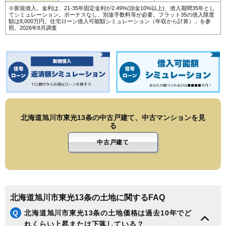
175
永山3条
6.0万円
615万円
9.0%
※新規借入。金利は、21-35年固定金利が2.49%(頭金10%以上)、借入期間35年とし
てシミュレーション。ボーナスなし、別途手数料等が必要。フラット35の借入限度
額は8,000万円。
住宅ローン借入可能額シミュレーション（年収から計算）
」を参
176
末広6条
5.9万円
460万円
4.6%
照。2026年8月調査
177
末広7条
5.9万円
528万円
0.7%
178
末広8条
5.7万円
486万円
5.4%
179
忠和2条
5.4万円
456万円
5.7%
180
永山北1条
5.4万円
1,373万円
21.8%
181
忠和1条
5.4万円
467万円
-4.8%
182
春光台1条
4.9万円
457万円
14.9%
北海道旭川市東光13条の中古戸建て、中古マンションを見
る
183
旭岡
4.9万円
481万円
14.4%
184
東鷹栖2条
4.2万円
404万円
-0.6%
中古戸建て
185
東鷹栖4条
4.1万円
330万円
-1.7%
186
忠和3条
4.1万円
287万円
-6.4%
187
新星町
4.1万円
427万円
-0.8%
北海道旭川市東光13条の土地に関するFAQ
188
忠和5条
4.0万円
358万円
-3.6%
Q
北海道旭川市東光13条の土地価格は過去10年でど
189
忠和6条
4.0万円
345万円
-1.1%
れくらい上昇または下落している？