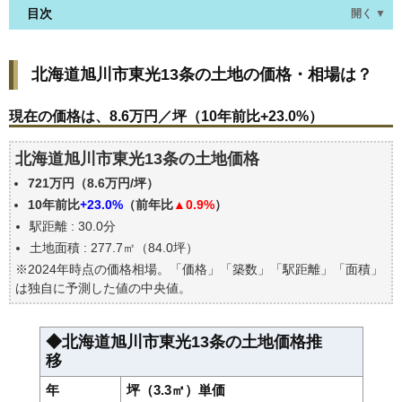
目次
開く ▼
北海道旭川市東光13条の土地の価格・相場は？
北海道旭川市東光13条の土地の価格・相場は？
現在の価格は、8.6万円／坪（10年前比+23.0%）
価格を詳細に分析しよう
現在の価格は、8.6万円／坪（10年前比+23.0%）
駅からの徒歩距離で価格はどうなる？
北海道旭川市東光13条の土地価格
北海道旭川市東光13条の土地の過去の売買事例
721万円（8.6万円/坪）
公示地価はいくら
10年前比
+23.0%
（前年比
▲0.9%
）
エリアの将来性を人口予想から検討しよう
駅距離 : 30.0分
自分の年収でいくらの不動産が買える？
土地面積 : 277.7㎡（84.0坪）
※2024年時点の価格相場。「価格」「築数」「駅距離」「面積」
は独自に予測した値の中央値。
◆北海道旭川市東光13条の土地価格推
移
年
坪（3.3㎡）単価