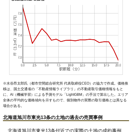
51
東光14条
9.2万円
717万円
21.6%
52
東光10条
9.2万円
688万円
16.9%
53
豊岡10条
9.2万円
632万円
18.8%
54
東光11条
9.2万円
769万円
17.5%
55
神楽3条
9.1万円
823万円
9.5%
56
川端町4条
9.1万円
809万円
3.7%
57
東3条
9.1万円
671万円
14.0%
58
緑が丘東3条
9.1万円
711万円
6.8%
59
豊岡9条
9.1万円
711万円
20.7%
60
旭神1条
9.1万円
656万円
18.7%
※水谷昂太郎氏（都市空間総合研究所 代表取締役CEO）の協力で作成。価格推
61
東光16条
9.1万円
681万円
14.4%
移は、国土交通省の「
不動産情報ライブラリ
」の不動産取引価格情報をもと
に、AI（機械学習）による予測モデル「LightGBM」の手法で算出した。エリア
62
緑が丘東5条
9.1万円
681万円
18.7%
全体の平均的な価格傾向を示すもので、個別物件の実際の取引価格とは異なる
63
末広東1条
9.1万円
762万円
32.0%
場合がある。
64
東光9条
9.1万円
652万円
13.1%
北海道旭川市東光13条の土地の過去の売買事例
65
東5条
9.0万円
649万円
15.1%
66
豊岡12条
9.0万円
674万円
14.1%
北海道旭川市東光13条付近での実際の土地の成約事例