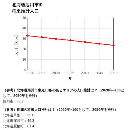
129
豊岡14条
7.7万円
634万円
8.5%
130
西御料4条
7.6万円
757万円
14.1%
131
東旭川南1条
7.6万円
801万円
19.3%
132
神楽岡7条
7.6万円
615万円
16.8%
133
永山7条
7.5万円
542万円
8.3%
134
緑が丘5条
7.5万円
621万円
7.5%
135
東8条
7.5万円
610万円
3.0%
136
永山11条
7.5万円
697万円
3.7%
137
新富3条
7.4万円
624万円
12.2%
138
末広4条
7.4万円
601万円
14.5%
（参考）北海道旭川市東光13条のあるエリアの人口推計は？（2020年=100と
139
永山12条
7.4万円
554万円
8.5%
して、2050年を推計）
140
秋月2条
7.3万円
495万円
4.8%
旭川市：71.7
141
神楽岡1条
7.3万円
971万円
10.4%
（参考）周囲の将来人口推計は？（2020年=100として、2050年を推計）
北海道芦別市：35.8
142
住吉6条
7.3万円
338万円
12.7%
北海道深川市：49.3
143
神居4条
7.2万円
608万円
20.5%
北海道鷹栖町：61.4