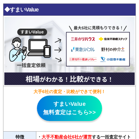
◆すまいValue
大手6社の査定・比較ができて便利！
すまいValue
無料査定はこちら>>
特徴
・
大手不動産会社6社が運営
する一括査定サイト