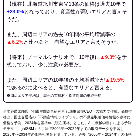
【現在】北海道旭川市東光13条の価格は過去10年で
+23.0%
となっており、資産性が高いエリアと言えそ
うだ。
また、周辺エリアの過去10年間の平均増減率の
▲6.2%
と比べると、有望なエリアと言えそうだ。
【将来】ノーマルシナリオで、10年後に
▲9.3%
を予
想しており、少し注意が必要だ。
また、周辺エリアの10年後の平均増減率が
▲19.5%
であるのに比べると、有望なエリアと言える。
※周辺エリア平均は、周囲の市町村・都道府県の単純平均
※水谷昂太郎氏（都市空間総合研究所 代表取締役CEO）の協力で作成。価格推
移は、国土交通省の「
不動産情報ライブラリ
」の不動産取引価格情報を参考に
価格を予測、2024年を基準年（現在価格）とした。AI（機械学習）による予測
モデル「LightGBM」の手法で2005年〜2024年までの取引データを学習し、
2025年〜2034年の価格相場を予測している。過去（2005年～2024年）の価格