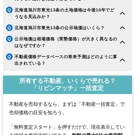
190
忠和7条
4.0万円
381万円
-3.1%
Q
北海道旭川市東光13条の土地価格は今後10年でど
191
忠和8条
3.9万円
375万円
-0.8%
うなる見込みか？
192
忠和4条
3.9万円
368万円
-1.0%
193
東旭川北3条
3.9万円
758万円
-1.6%
Q
北海道旭川市東光13条の公示地価はいくら？
194
西神楽3線
3.7万円
588万円
6.1%
Q
公示地価は相場価格（実勢価格）が大きく異なるの
195
東鷹栖3条
3.6万円
155万円
-6.2%
はなぜですか？
196
緑が丘東1条
3.3万円
2,017万円
13.0%
Q
不動産価格データベースの将来予測はどのように算
197
永山町
3.2万円
381万円
-6.3%
出されている？
198
永山14条
2.9万円
545万円
-6.3%
所有する不動産、いくらで売れる？
199
西神楽2線
2.8万円
684万円
4.2%
「リビンマッチ」一括査定
200
工業団地1条
2.6万円
452万円
-14.3%
201
旭神町
2.4万円
248万円
-2.0%
不動産を売却するなら、まずは「不動産一括査定」で
202
永山北2条
2.4万円
1,142万円
-2.3%
売却価格の目安を知ろう。
203
流通団地4条
2.3万円
1,409万円
-0.5%
204
東鷹栖4線
2.3万円
1,327万円
0.5%
「無料査定スタート」を押すだけで、現在表示してい
205
春光台2条
2.1万円
210万円
1.5%