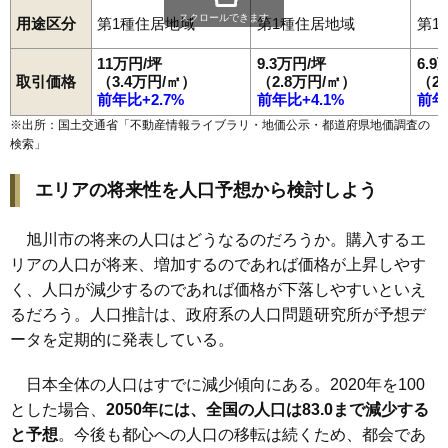
スクロールできます
用途区分
第1種住居地域
第1種住居地域
第1
98
春光2条
8.4万円
595万円
1.9%
99
東旭川南2条
8.4万円
679万円
15.3%
11万円/坪
9.3万円/坪
6.9
取引価格
（3.4万円/㎡）
（2.8万円/㎡）
（2
100
末広東2条
8.4万円
690万円
33.5%
前年比+2.7%
前年比+4.1%
前年
101
東光18条
8.4万円
703万円
18.6%
※出所：国土交通省「
不動産情報ライブラリ・地価公示・都道府県地価調査の
102
神楽岡3条
8.3万円
701万円
17.8%
検索
」
103
永山8条
8.3万円
600万円
7.0%
エリアの将来性を人口予想から検討しよう
104
住吉4条
8.3万円
749万円
5.2%
105
大雪通
8.3万円
971万円
5.5%
旭川市の将来の人口はどうなるのだろうか。購入するエ
106
住吉5条
8.3万円
999万円
5.6%
リアの人口が将来、増加するのであれば価格が上昇しやす
107
近文町
8.3万円
571万円
27.4%
く、人口が減少するのであれば価格が下落しやすいといえ
るだろう。人口推計は、政府系の人口問題研究所が予想デ
108
金星町
8.3万円
472万円
10.1%
ータを定期的に発表している。
109
東光17条
8.3万円
768万円
22.4%
110
神楽6条
8.3万円
644万円
9.3%
日本全体の人口はすでに減少傾向にある。2020年を100
111
豊岡11条
8.3万円
891万円
12.1%
とした場合、
2050年には、全国の人口は83.0まで減少する
112
南9条通
8.2万円
741万円
6.9%
と予想
。今後も都心への人口の移転は続くため、都会であ