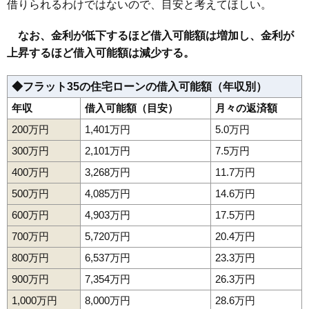
159
末広5条
6.7万円
503万円
16.7%
借りられるわけではないので、目安と考えてほしい。
160
永山1条
6.6万円
538万円
8.8%
なお、金利が低下するほど借入可能額は増加し、金利が
161
神居7条
6.6万円
505万円
13.0%
上昇するほど借入可能額は減少する。
162
神居9条
6.6万円
434万円
16.0%
163
秋月3条
6.6万円
560万円
5.9%
◆フラット35の住宅ローンの借入可能額（年収別）
164
神楽岡13条
6.5万円
628万円
16.9%
年収
借入可能額（目安）
月々の返済額
165
永山5条
6.5万円
470万円
22.8%
200万円
1,401万円
5.0万円
166
東旭川北2条
6.5万円
528万円
25.3%
300万円
2,101万円
7.5万円
167
流通団地2条
6.4万円
1,088万円
0.4%
400万円
3,268万円
11.7万円
168
流通団地1条
6.4万円
1,580万円
1.1%
500万円
4,085万円
14.6万円
169
神楽岡12条
6.4万円
612万円
24.2%
600万円
4,903万円
17.5万円
170
神居6条
6.3万円
510万円
16.7%
700万円
5,720万円
20.4万円
171
神居8条
6.2万円
465万円
23.1%
800万円
6,537万円
23.3万円
172
永山2条
6.2万円
706万円
2.5%
900万円
7,354万円
26.3万円
173
永山4条
6.2万円
462万円
12.7%
1,000万円
8,000万円
28.6万円
174
神居2条
6.1万円
524万円
-1.2%