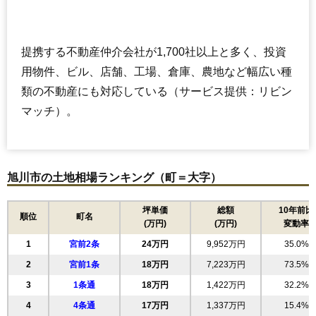
提携する不動産仲介会社が1,700社以上と多く、投資
用物件、ビル、店舗、工場、倉庫、農地など幅広い種
類の不動産にも対応している（サービス提供：リビン
マッチ）。
旭川市の土地相場ランキング（町＝大字）
坪単価
総額
10年前比
順位
町名
(万円)
(万円)
変動率
1
宮前2条
24万円
9,952万円
35.0%
2
宮前1条
18万円
7,223万円
73.5%
3
1条通
18万円
1,422万円
32.2%
4
4条通
17万円
1,337万円
15.4%