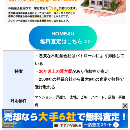
HOME4U
無料査定はこちら >>
・悪質な不動産会社はパトロールにより排除して
いる
特徴
・
20年以上の運営歴
があり信頼性が高い
・2500社の登録会社から最大6社の査定が無料で
受け取れる
マンション、戸建て、土地、ビル、アパート、店舗・事務
対応物件
所
紹介会社数
最大6社
運営会社
NTTデータ・ウィズ（東証プライム子会社）