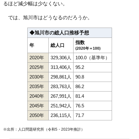
るほど減少幅は少なくない。
113
旭神2条
8.2万円
679万円
8.0%
114
川端町5条
8.2万円
787万円
2.1%
では、旭川市はどうなるのだろうか。
115
曙2条
8.2万円
514万円
8.2%
116
春光町
8.1万円
610万円
0.9%
◆旭川市の総人口推移予想
117
東旭川北1条
8.1万円
677万円
16.9%
指数
年
総人口
118
新富1条
8.0万円
579万円
12.8%
(2020年＝100)
2020年
329,306人
100.0（基準年）
119
西御料2条
8.0万円
623万円
19.7%
120
緑が丘2条
7.9万円
714万円
21.3%
2025年
313,406人
95.2
121
永山9条
7.9万円
618万円
8.3%
2030年
298,861人
90.8
122
神楽7条
7.9万円
665万円
11.2%
2035年
283,763人
86.2
123
西御料3条
7.9万円
617万円
14.4%
2040年
267,991人
81.4
124
永山10条
7.9万円
615万円
5.8%
2045年
251,942人
76.5
125
北門町
7.9万円
520万円
13.3%
2050年
236,115人
71.7
126
春光6条
7.9万円
636万円
6.9%
127
亀吉1条
7.7万円
557万円
7.5%
※出所：人口問題研究所（
令和5・2023年推計
）
128
川端町3条
7.7万円
344万円
8.3%