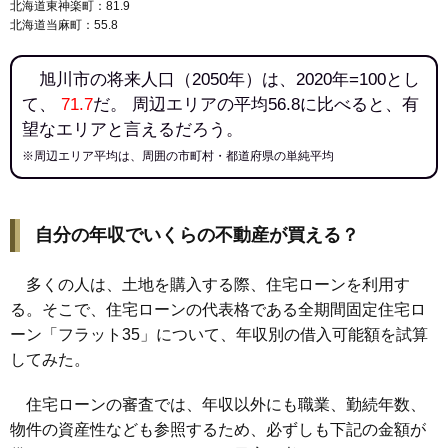
北海道東神楽町：81.9
144
末広東3条
7.2万円
624万円
7.0%
北海道当麻町：55.8
145
永山6条
7.2万円
537万円
17.1%
146
神楽岡14条
7.2万円
558万円
5.3%
旭川市の将来人口（2050年）は、2020年=100とし
147
神居5条
7.1万円
557万円
14.1%
て、
71.7
だ。 周辺エリアの平均56.8に比べると、有
望なエリアと言えるだろう。
148
亀吉2条
7.1万円
663万円
11.6%
※周辺エリア平均は、周囲の市町村・都道府県の単純平均
149
神楽岡10条
7.1万円
598万円
22.1%
150
秋月1条
7.1万円
447万円
3.9%
151
神居3条
7.1万円
553万円
-2.9%
自分の年収でいくらの不動産が買える？
152
神楽岡16条
7.1万円
594万円
10.2%
153
神楽岡8条
6.9万円
581万円
24.6%
多くの人は、土地を購入する際、住宅ローンを利用す
154
春光7条
6.9万円
588万円
10.0%
る。そこで、住宅ローンの代表格である全期間固定住宅ロ
155
末広2条
6.8万円
547万円
13.3%
ーン「フラット35」について、年収別の借入可能額を試算
してみた。
156
神楽岡9条
6.7万円
627万円
26.8%
157
末広3条
6.7万円
495万円
17.4%
住宅ローンの審査では、年収以外にも職業、勤続年数、
158
神楽岡11条
6.7万円
625万円
28.2%
物件の資産性なども参照するため、必ずしも下記の金額が