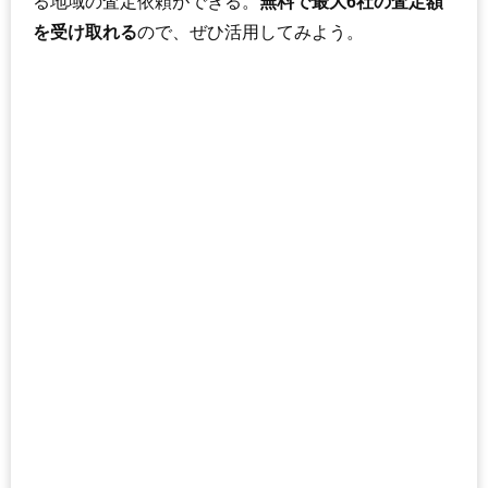
る地域の査定依頼ができる。
無料で最大6社の査定額
206
工業団地4条
2.0万円
1,146万円
14.4%
を受け取れる
ので、ぜひ活用してみよう。
207
春光台4条
2.0万円
199万円
-7.4%
208
西神楽1線
1.9万円
143万円
-16.1%
209
東鷹栖東1条
1.9万円
193万円
-20.0%
210
永山北3条
1.8万円
904万円
2.7%
211
春光台5条
1.8万円
190万円
-6.7%
212
西神楽南2条
1.7万円
161万円
-28.7%
213
春光台3条
1.7万円
189万円
-21.8%
214
西神楽北1条
1.6万円
160万円
-25.0%
215
高砂台
1.6万円
170万円
-26.1%
216
西神楽北2条
1.5万円
149万円
-28.1%
217
西神楽南1条
1.5万円
175万円
-26.0%
218
東鷹栖東2条
1.5万円
812万円
5.7%
219
台場3条
1.3万円
118万円
-21.8%
220
東旭川町
1.2万円
131万円
-19.6%