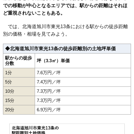
での移動が中心となるエリアでは、駅からの距離はそれほ
36
豊岡1条
10万円
769万円
33.9%
ど重視されないこともある。
37
神楽2条
10万円
705万円
2.8%
38
豊岡3条
10万円
733万円
36.3%
では、北海道旭川市東光13条における駅からの徒歩距離
39
豊岡8条
9.9万円
771万円
22.5%
別の価格・相場を見てみよう。
40
東光3条
9.8万円
735万円
17.1%
◆北海道旭川市東光13条の徒歩距離別の土地坪単価
41
豊岡7条
9.7万円
700万円
19.3%
42
11条通
9.6万円
810万円
10.3%
駅からの徒歩
坪（3.3㎡）単価
分数
43
東光2条
9.6万円
752万円
14.0%
1分
7.6万円／坪
44
9条通
9.6万円
749万円
-0.9%
5分
7.4万円／坪
45
東6条
9.5万円
684万円
11.0%
10分
7.3万円／坪
46
春光5条
9.5万円
712万円
6.8%
15分
7.3万円／坪
47
緑が丘3条
9.4万円
848万円
9.3%
20分
48
旭町1条
6.9万円／坪
9.4万円
461万円
-0.3%
49
東光12条
9.4万円
760万円
12.8%
50
末広1条
9.4万円
730万円
21.0%