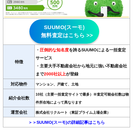
SUUMO(スーモ)
無料査定はこちら >>
・
圧倒的な知名度
を誇るSUUMOによる一括査定
サービス
特徴
・主要大手不動産会社から地元に強い不動産会社
まで
2000社以上
が登録
対応物件
マンション、戸建て、土地
10社（主要一括査定サイトで最多）※査定可能会社数は物
紹介会社数
件所在地によって異なります
運営会社
株式会社リクルート（東証プライム上場企業）
＞＞SUUMO(スーモ)の詳細記事はこちら