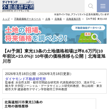
トップ
不動産価格データベース
土地
北海道
北海道旭川市
【AI予測】東光13条
【AI予測】東光13条の土地価格相場は坪8.6万円(10
年前比+23.0%)! 10年後の価格推移も公開｜北海道旭
川市
2026年3月18日公開（2026年3月18日更新）
ダイヤモンド不動産研究所
監修者:
水谷昂太郎・都市空間総合研究所 代表取締役CEO
、
清水千弘・一
橋大学 大学院ソーシャル・データサイエンス研究科教授
、
秋山祐樹・東京
都市大学 建築都市デザイン学部都市工学科教授