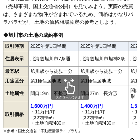
（売却事例、国土交通省公開）を見てみよう。実際の売買
67
春光4条
9.0万円
592万円
10.1%
は、さまざまな物件が含まれているため、価格はかなりバ
68
神楽4条
9.0万円
752万円
12.5%
ラバラだが、 土地の価格相場算定の参考としよう。
69
東光1条
8.9万円
752万円
18.1%
70
豊岡13条
8.9万円
695万円
11.6%
◆旭川市の土地の成約事例
71
東光22条
8.9万円
560万円
30.1%
取引時期
2025年第1四半期
2025年第1四半期
20
72
緑町
8.8万円
554万円
17.0%
住居表示
北海道旭川市7条通
北海道旭川市旭神2条
北海
73
神楽岡4条
8.8万円
697万円
15.8%
1条通
2条通
3条通
3条西
4条通
5条通
5条西
6条通
6条西
7条通
7条西
8条通
8条西
9条通
10条通
11条通
秋月1条
秋月2条
74
春光1条
8.8万円
578万円
5.8%
最寄駅
旭川駅から徒歩ー分
旭川駅から徒歩ー分
旭川
秋月3条
曙1条
曙2条
曙3条
旭岡
旭町1条
旭町2条
大町1条
大町2条
神楽1条
神楽2条
神楽3条
神楽4条
神楽5条
神楽6条
75
川端町2条
8.8万円
482万円
5.2%
用途区分
第1種住居地域
第1種住居地域
第1
神楽7条
神楽岡1条
神楽岡2条
神楽岡3条
神楽岡4条
神楽岡5条
神楽岡7条
神楽岡8条
神楽岡9条
神楽岡10条
神楽岡11条
76
春光3条
8.7万円
602万円
9.9%
間口
神楽岡12条
神楽岡13条
神楽岡14条
神楽岡16条
神居1条
土地属性
間口19m、不整形
間口27m、長方形
形
77
神楽5条
8.7万円
615万円
11.4%
神居2条
神居3条
神居4条
神居5条
神居6条
神居7条
神居8条
スクロールできます
神居9条
亀吉1条
亀吉2条
川端町2条
川端町3条
川端町4条
1,600万円
1,400万円
1,5
78
東光20条
8.7万円
745万円
9.8%
川端町5条
旭神1条
旭神2条
旭神町
金星町
工業団地1条
・11万円/坪
・11万円/坪
・1
工業団地4条
春光1条
春光2条
春光3条
春光4条
春光5条
取引価格
79
神楽岡5条
8.7万円
679万円
16.6%
春光6条
春光7条
春光台1条
春光台2条
春光台3条
春光台4条
（3.3万円/m²）
（3.3万円/m²）
（3.
春光台5条
春光町
新星町
新富1条
新富2条
新富3条
末広1条
・土地面積480㎡
・土地面積430㎡
・土
80
神楽岡2条
8.7万円
704万円
20.3%
末広2条
末広3条
末広4条
末広5条
末広6条
末広7条
末広8条
※参考：国土交通省「
不動産情報ライブラリ
」
末広東1条
末広東2条
末広東3条
住吉4条
住吉5条
住吉6条
81
東光19条
8.7万円
730万円
12.7%
大雪通
台場1条
台場2条
台場3条
台場東
高砂台
近文町
忠和1条