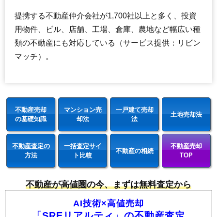
221
台場2条
1.1万円
115万円
-31.7%
提携する不動産仲介会社が1,700社以上と多く、投資
222
台場1条
1.1万円
218万円
-35.3%
用物件、ビル、店舗、工場、倉庫、農地など幅広い種
223
台場東
1.0万円
76万円
-24.9%
類の不動産にも対応している（サービス提供：リビン
マッチ）。
不動産売却
マンション売
一戸建て売却
土地売却法
の基礎知識
却法
法
不動産査定の
一括査定サイ
不動産売却
不動産の相続
方法
ト比較
TOP
不動産が高値圏の今、まずは無料査定から
AI技術×高値売却
「SREリアルティ」の不動産査定