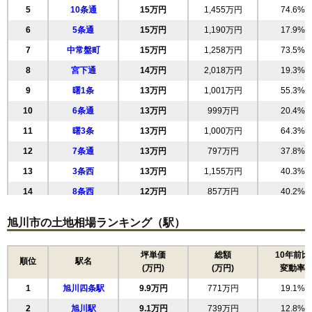
5
10条通
15万円
1,455万円
74.6%
6
5条通
15万円
1,190万円
17.9%
7
中常盤町
15万円
1,258万円
73.5%
8
宮下通
14万円
2,018万円
19.3%
9
曙1条
13万円
1,001万円
55.3%
10
6条通
13万円
999万円
20.4%
11
曙3条
13万円
1,000万円
64.3%
12
7条通
13万円
797万円
37.8%
13
3条西
13万円
1,155万円
40.3%
14
8条西
12万円
857万円
40.2%
15
3条通
12万円
1,004万円
3.0%
旭川市の土地相場ランキング（駅）
16
6条西
12万円
708万円
41.2%
17
2条通
12万円
1,048万円
3.4%
坪単価
総額
10年前比
順位
駅名
(万円)
(万円)
変動率
18
8条通
12万円
734万円
41.6%
1
旭川四条駅
9.9万円
771万円
19.1%
19
7条西
12万円
785万円
43.8%
2
旭川駅
9.1万円
739万円
12.8%