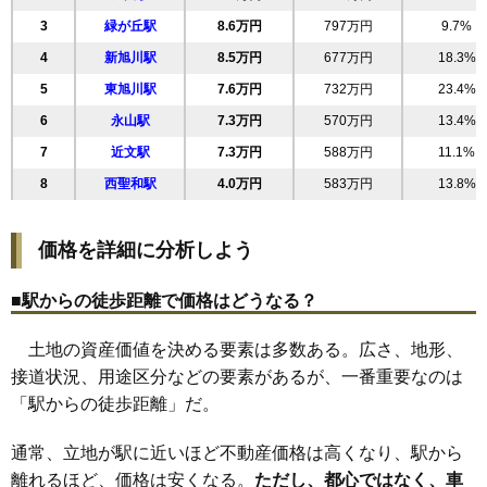
20
南6条通
11万円
893万円
50.9%
3
緑が丘駅
8.6万円
797万円
9.7%
21
南8条通
11万円
751万円
55.9%
4
新旭川駅
8.5万円
677万円
18.3%
22
南7条通
11万円
556万円
54.8%
5
東旭川駅
7.6万円
732万円
23.4%
23
南4条通
11万円
773万円
52.2%
6
永山駅
7.3万円
570万円
13.4%
24
南5条通
11万円
773万円
56.9%
7
近文駅
7.3万円
588万円
11.1%
25
5条西
11万円
1,554万円
30.0%
8
西聖和駅
4.0万円
583万円
13.8%
26
豊岡2条
11万円
825万円
27.2%
27
豊岡4条
11万円
922万円
27.5%
価格を詳細に分析しよう
28
神楽1条
11万円
906万円
13.8%
29
東光4条
11万円
807万円
29.3%
■駅からの徒歩距離で価格はどうなる？
30
東光6条
11万円
769万円
28.3%
土地の資産価値を決める要素は多数ある。広さ、地形、
31
東光7条
11万円
797万円
30.8%
接道状況、用途区分などの要素があるが、一番重要なのは
32
東光8条
11万円
870万円
29.1%
「駅からの徒歩距離」だ。
33
豊岡5条
10万円
830万円
17.7%
34
東光5条
10万円
780万円
33.9%
通常、立地が駅に近いほど不動産価格は高くなり、駅から
35
豊岡6条
10万円
757万円
17.7%
離れるほど、価格は安くなる。
ただし、都心ではなく、車