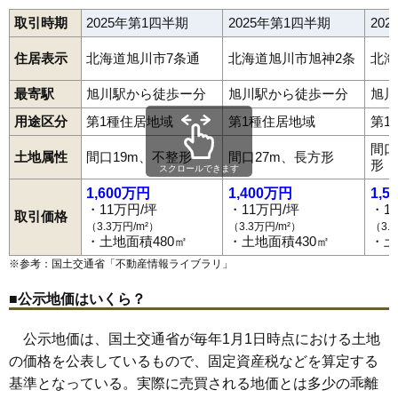
36
豊岡1条
10万円
769万円
33.9%
取引時期
2025年第1四半期
2025年第1四半期
20
37
神楽2条
10万円
705万円
2.8%
住居表示
北海道旭川市7条通
北海道旭川市旭神2条
北海
38
豊岡3条
10万円
733万円
36.3%
最寄駅
39
旭川駅から徒歩ー分
豊岡8条
9.9万円
旭川駅から徒歩ー分
771万円
22.5%
旭川
40
東光3条
9.8万円
735万円
17.1%
用途区分
第1種住居地域
第1種住居地域
第1
41
豊岡7条
9.7万円
700万円
19.3%
間口
土地属性
間口19m、不整形
間口27m、長方形
形
42
11条通
スクロールできます
9.6万円
810万円
10.3%
1,600万円
1,400万円
1,5
43
東光2条
9.6万円
752万円
14.0%
・11万円/坪
・11万円/坪
・1
取引価格
44
9条通
9.6万円
749万円
-0.9%
（3.3万円/m²）
（3.3万円/m²）
（3.
・土地面積480㎡
・土地面積430㎡
・土
45
東6条
9.5万円
684万円
11.0%
※参考：国土交通省「
不動産情報ライブラリ
」
46
春光5条
9.5万円
712万円
6.8%
■公示地価はいくら？
47
緑が丘3条
9.4万円
848万円
9.3%
48
旭町1条
9.4万円
461万円
-0.3%
公示地価は、国土交通省が毎年1月1日時点における土地
49
東光12条
9.4万円
760万円
12.8%
の価格を公表しているもので、固定資産税などを算定する
50
末広1条
9.4万円
730万円
21.0%
基準となっている。実際に売買される地価とは多少の乖離