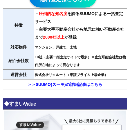
・
圧倒的な知名度
を誇るSUUMOによる一括査定
サービス
特徴
・主要大手不動産会社から地元に強い不動産会社
まで
2000社以上
が登録
対応物件
マンション、戸建て、土地
10社（主要一括査定サイトで最多）※査定可能会社数は物
紹介会社数
件所在地によって異なります
運営会社
株式会社リクルート（東証プライム上場企業）
＞＞SUUMO(スーモ)の詳細記事はこちら
◆すまいValue