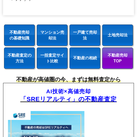
190
忠和7条
4.0万円
381万円
-3.1%
191
忠和8条
3.9万円
375万円
-0.8%
192
忠和4条
3.9万円
368万円
-1.0%
193
東旭川北3条
3.9万円
758万円
-1.6%
不動産売却
マンション売
一戸建て売却
土地売却法
194
西神楽3線
3.7万円
588万円
6.1%
の基礎知識
却法
法
195
東鷹栖3条
3.6万円
155万円
-6.2%
196
緑が丘東1条
3.3万円
2,017万円
13.0%
不動産査定の
一括査定サイ
不動産売却
不動産の相続
方法
ト比較
TOP
197
永山町
3.2万円
381万円
-6.3%
198
永山14条
2.9万円
545万円
-6.3%
不動産が高値圏の今、まずは無料査定から
199
西神楽2線
2.8万円
684万円
4.2%
200
工業団地1条
2.6万円
452万円
-14.3%
AI技術×高値売却
「SREリアルティ」の不動産査定
201
旭神町
2.4万円
248万円
-2.0%
202
永山北2条
2.4万円
1,142万円
-2.3%
203
流通団地4条
2.3万円
1,409万円
-0.5%
204
東鷹栖4線
2.3万円
1,327万円
0.5%
205
春光台2条
2.1万円
210万円
1.5%