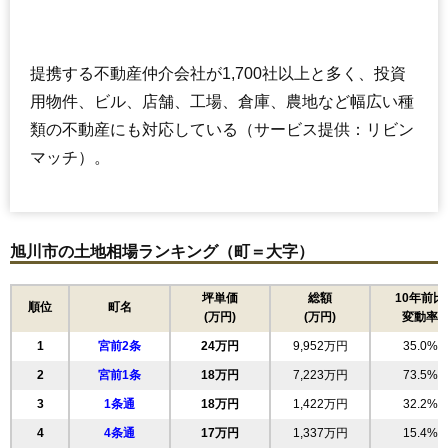
提携する不動産仲介会社が1,700社以上と多く、投資
用物件、ビル、店舗、工場、倉庫、農地など幅広い種
類の不動産にも対応している（サービス提供：リビン
マッチ）。
旭川市の土地相場ランキング（町＝大字）
坪単価
総額
10年前比
順位
町名
(万円)
(万円)
変動率
1
宮前2条
24万円
9,952万円
35.0%
2
宮前1条
18万円
7,223万円
73.5%
3
1条通
18万円
1,422万円
32.2%
4
4条通
17万円
1,337万円
15.4%