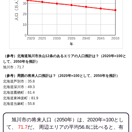
98
春光2条
8.4万円
595万円
1.9%
99
東旭川南2条
8.4万円
679万円
15.3%
100
末広東2条
8.4万円
690万円
33.5%
101
東光18条
8.4万円
703万円
18.6%
102
神楽岡3条
8.3万円
701万円
17.8%
103
永山8条
8.3万円
600万円
7.0%
（参考）北海道旭川市永山12条のあるエリアの人口推計は？（2020年=100と
104
住吉4条
8.3万円
749万円
5.2%
して、2050年を推計）
105
大雪通
8.3万円
971万円
5.5%
旭川市：71.7
106
住吉5条
8.3万円
999万円
5.6%
（参考）周囲の将来人口推計は？（2020年=100として、2050年を推計）
北海道芦別市：35.8
107
近文町
8.3万円
571万円
27.4%
北海道深川市：49.3
108
金星町
8.3万円
472万円
10.1%
北海道鷹栖町：61.4
北海道東神楽町：81.9
109
東光17条
8.3万円
768万円
22.4%
北海道当麻町：55.8
110
神楽6条
8.3万円
644万円
9.3%
111
豊岡11条
8.3万円
891万円
12.1%
旭川市の将来人口（2050年）は、2020年=100とし
て、
71.7
だ。 周辺エリアの平均56.8に比べると、有
112
南9条通
8.2万円
741万円
6.9%