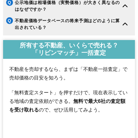
159
末広5条
6.7万円
503万円
16.7%
Q
公示地価は相場価格（実勢価格）が大きく異なるの
はなぜですか？
160
永山1条
6.6万円
538万円
8.8%
161
神居7条
6.6万円
505万円
13.0%
Q
不動産価格データベースの将来予測はどのように算
162
神居9条
6.6万円
434万円
16.0%
出されている？
163
秋月3条
6.6万円
560万円
5.9%
所有する不動産、いくらで売れる？
164
神楽岡13条
6.5万円
628万円
16.9%
「リビンマッチ」一括査定
165
永山5条
6.5万円
470万円
22.8%
166
東旭川北2条
6.5万円
528万円
25.3%
不動産を売却するなら、まずは「不動産一括査定」で
167
流通団地2条
6.4万円
1,088万円
0.4%
売却価格の目安を知ろう。
168
流通団地1条
6.4万円
1,580万円
1.1%
169
神楽岡12条
6.4万円
612万円
24.2%
「無料査定スタート」を押すだけで、現在表示してい
170
神居6条
6.3万円
510万円
16.7%
る地域の査定依頼ができる。
無料で最大6社の査定額
171
神居8条
6.2万円
465万円
23.1%
を受け取れる
ので、ぜひ活用してみよう。
172
永山2条
6.2万円
706万円
2.5%
173
永山4条
6.2万円
462万円
12.7%
174
神居2条
6.1万円
524万円
-1.2%