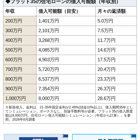
◆フラット35の住宅ローンの借入可能額（年収別）
129
豊岡14条
7.7万円
634万円
8.5%
年収
借入可能額（目安）
月々の返済額
130
西御料4条
7.6万円
757万円
14.1%
200万円
1,401万円
5.0万円
131
東旭川南1条
7.6万円
801万円
19.3%
300万円
2,101万円
7.5万円
132
神楽岡7条
7.6万円
615万円
16.8%
400万円
3,268万円
11.7万円
133
永山7条
7.5万円
542万円
8.3%
500万円
4,085万円
14.6万円
134
緑が丘5条
7.5万円
621万円
7.5%
600万円
4,903万円
17.5万円
135
東8条
7.5万円
610万円
3.0%
700万円
5,720万円
20.4万円
136
永山11条
7.5万円
697万円
3.7%
800万円
6,537万円
23.3万円
137
新富3条
7.4万円
624万円
12.2%
900万円
7,354万円
26.3万円
138
末広4条
7.4万円
601万円
14.5%
1,000万円
8,000万円
28.6万円
139
永山12条
7.4万円
554万円
8.5%
※新規借入。金利は、21-35年固定金利が2.49%(頭金10%以上)、借入期間35年とし
140
秋月2条
7.3万円
495万円
4.8%
てシミュレーション。ボーナスなし、別途手数料等が必要。フラット35の借入限度
額は8,000万円。
住宅ローン借入可能額シミュレーション（年収から計算）
」を参
141
神楽岡1条
7.3万円
971万円
10.4%
照。2026年8月調査
142
住吉6条
7.3万円
338万円
12.7%
143
神居4条
7.2万円
608万円
20.5%