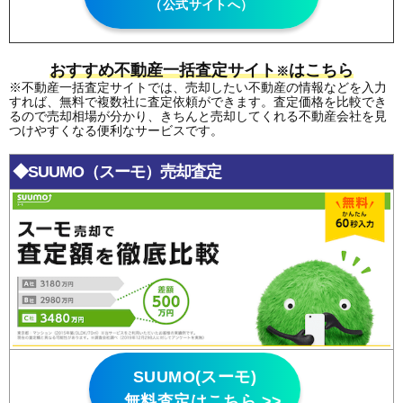
（公式サイトへ）
221
台場2条
1.1万円
115万円
-31.7%
222
台場1条
1.1万円
218万円
-35.3%
223
台場東
1.0万円
76万円
-24.9%
おすすめ不動産一括査定サイト
はこちら
※
※不動産一括査定サイトでは、売却したい不動産の情報などを入力
すれば、無料で複数社に査定依頼ができます。査定価格を比較でき
るので売却相場が分かり、きちんと売却してくれる不動産会社を見
つけやすくなる便利なサービスです。
◆SUUMO（スーモ）売却査定
SUUMO(スーモ)
無料査定はこちら >>