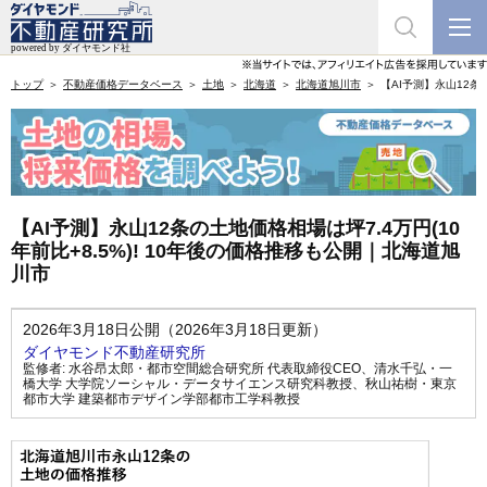
トップ
不動産価格データベース
土地
北海道
北海道旭川市
【AI予測】永山12条
【AI予測】永山12条の土地価格相場は坪7.4万円(10
年前比+8.5%)! 10年後の価格推移も公開｜北海道旭
川市
2026年3月18日公開（2026年3月18日更新）
ダイヤモンド不動産研究所
監修者:
水谷昂太郎・都市空間総合研究所 代表取締役CEO
、
清水千弘・一
橋大学 大学院ソーシャル・データサイエンス研究科教授
、
秋山祐樹・東京
都市大学 建築都市デザイン学部都市工学科教授