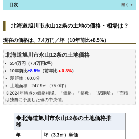
目次
開く ▼
北海道旭川市永山12条の土地の価格・相場は？
北海道旭川市永山12条の土地の価格・相場は？
現在の価格は、7.4万円／坪（10年前比+8.5%）
価格を詳細に分析しよう
現在の価格は、7.4万円／坪（10年前比+8.5%）
北海道旭川市永山12条の土地の過去の売買事例
北海道旭川市永山12条の土地価格
公示地価はいくら
554万円（7.4万円/坪）
エリアの将来性を人口予想から検討しよう
10年前比
+8.5%
（前年比
▲0.3%
）
自分の年収でいくらの不動産が買える？
駅距離 : 60.0分
土地面積 : 247.9㎡（75.0坪）
※2024年時点の価格相場。「価格」「築数」「駅距離」「面積」
は独自に予測した値の中央値。
◆北海道旭川市永山12条の土地価格推
移
年
坪（3.3㎡）単価