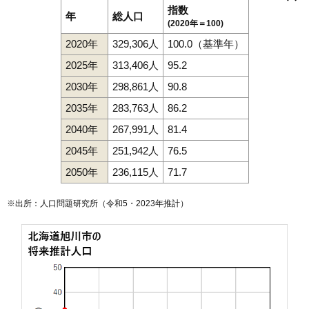
82
南1条通
8.7万円
844万円
13.4%
忠和2条
忠和3条
忠和4条
忠和5条
忠和6条
忠和7条
忠和8条
指数
近文駅
旭川駅
緑が丘駅
西聖和駅
旭川四条駅
新旭川駅
永山駅
年
総人口
東光1条
東光2条
東光3条
東光4条
東光5条
東光6条
東光7条
東旭川駅
(2020年＝100)
83
花咲町
8.6万円
501万円
2.7%
東光8条
東光9条
東光10条
東光11条
東光12条
東光13条
東光14条
東光15条
東光16条
東光17条
東光18条
東光19条
2020年
329,306人
100.0（基準年）
84
東4条
8.6万円
855万円
12.4%
東光20条
東光21条
東光22条
豊岡1条
豊岡2条
豊岡3条
豊岡4条
豊岡5条
豊岡6条
豊岡7条
豊岡8条
豊岡9条
豊岡10条
2025年
313,406人
95.2
85
南3条通
8.6万円
724万円
15.6%
豊岡11条
豊岡12条
豊岡13条
豊岡14条
中常盤町
永山1条
永山2条
永山3条
永山4条
永山5条
永山6条
永山7条
永山8条
86
東光21条
8.6万円
697万円
13.2%
2030年
298,861人
90.8
永山9条
永山10条
永山11条
永山12条
永山14条
永山町
西神楽1線
西神楽2線
西神楽3線
西神楽北1条
西神楽北2条
87
旭町2条
8.6万円
486万円
0.3%
2035年
283,763人
86.2
西神楽南1条
西神楽南2条
錦町
西御料2条
西御料3条
88
錦町
8.6万円
592万円
17.1%
西御料4条
花咲町
東1条
東3条
東4条
東5条
東6条
東7条
東8条
2040年
267,991人
81.4
東旭川北1条
東旭川北2条
東旭川北3条
東旭川町
東旭川南1条
89
東光13条
8.6万円
721万円
23.0%
東旭川南2条
東鷹栖2条
東鷹栖3条
東鷹栖4条
東鷹栖4線
2045年
251,942人
76.5
東鷹栖東1条
東鷹栖東2条
北門町
緑が丘2条
緑が丘3条
90
新富2条
8.6万円
642万円
8.2%
緑が丘5条
緑が丘東1条
緑が丘東2条
緑が丘東3条
2050年
236,115人
71.7
緑が丘東5条
緑町
南1条通
南3条通
南4条通
南5条通
南6条通
91
大町2条
8.6万円
616万円
7.1%
南7条通
南8条通
南9条通
宮下通
流通団地1条
流通団地2条
※出所：人口問題研究所（
令和5・2023年推計
）
流通団地4条
永山北1条
永山北2条
永山北3条
宮前1条
宮前2条
92
東光15条
8.5万円
639万円
23.7%
93
大町1条
8.5万円
613万円
7.2%
94
東7条
8.5万円
817万円
0.0%
95
神居1条
8.5万円
586万円
5.5%
96
緑が丘東2条
8.5万円
826万円
15.2%
97
東1条
8.5万円
533万円
1.2%