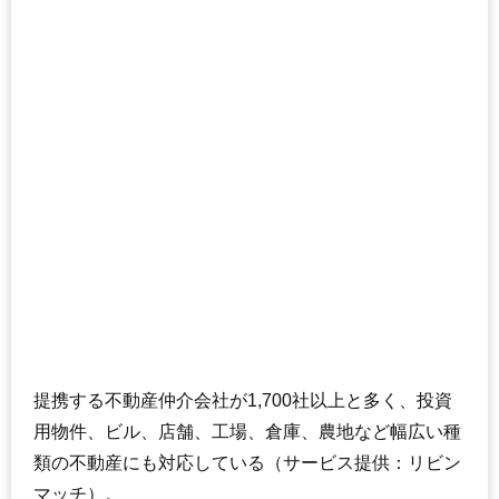
175
永山3条
6.0万円
615万円
9.0%
176
末広6条
5.9万円
460万円
4.6%
177
末広7条
5.9万円
528万円
0.7%
178
末広8条
5.7万円
486万円
5.4%
179
忠和2条
5.4万円
456万円
5.7%
180
永山北1条
5.4万円
1,373万円
21.8%
181
忠和1条
5.4万円
467万円
-4.8%
182
春光台1条
4.9万円
457万円
14.9%
183
旭岡
4.9万円
481万円
14.4%
184
東鷹栖2条
4.2万円
404万円
-0.6%
185
東鷹栖4条
4.1万円
330万円
-1.7%
186
忠和3条
4.1万円
287万円
-6.4%
提携する不動産仲介会社が1,700社以上と多く、投資
187
新星町
4.1万円
427万円
-0.8%
用物件、ビル、店舗、工場、倉庫、農地など幅広い種
188
忠和5条
4.0万円
358万円
-3.6%
類の不動産にも対応している（サービス提供：リビン
189
忠和6条
4.0万円
345万円
-1.1%
マッチ）。