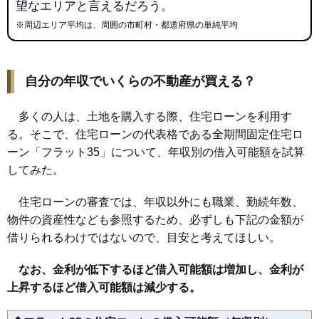
望なエリアと言えるだろう。
113
旭神2条
8.2万円
679万円
8.0%
※周辺エリア平均は、周囲の市町村・都道府県の単純平均
114
川端町5条
8.2万円
787万円
2.1%
115
曙2条
8.2万円
514万円
8.2%
116
春光町
8.1万円
610万円
0.9%
自分の年収でいくらの不動産が買える？
117
東旭川北1条
8.1万円
677万円
16.9%
118
新富1条
8.0万円
579万円
12.8%
多くの人は、土地を購入する際、住宅ローンを利用す
119
西御料2条
8.0万円
623万円
19.7%
る。そこで、住宅ローンの代表格である全期間固定住宅ロ
ーン「フラット35」について、年収別の借入可能額を試算
120
緑が丘2条
7.9万円
714万円
21.3%
してみた。
121
永山9条
7.9万円
618万円
8.3%
122
神楽7条
7.9万円
665万円
11.2%
住宅ローンの審査では、年収以外にも職業、勤続年数、
123
西御料3条
7.9万円
617万円
14.4%
物件の資産性なども参照するため、必ずしも下記の金額が
124
永山10条
7.9万円
615万円
5.8%
借りられるわけではないので、目安と考えてほしい。
125
北門町
7.9万円
520万円
13.3%
なお、金利が低下するほど借入可能額は増加し、金利が
126
春光6条
7.9万円
636万円
6.9%
上昇するほど借入可能額は減少する。
127
亀吉1条
7.7万円
557万円
7.5%
128
川端町3条
7.7万円
344万円
8.3%