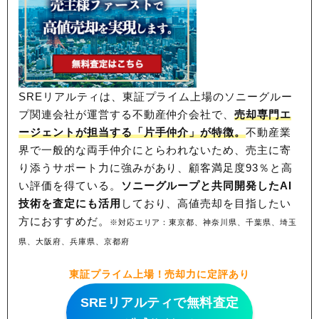
206
工業団地4条
2.0万円
1,146万円
14.4%
207
春光台4条
2.0万円
199万円
-7.4%
208
西神楽1線
1.9万円
143万円
-16.1%
209
東鷹栖東1条
1.9万円
193万円
-20.0%
SREリアルティは、東証プライム上場のソニーグルー
210
永山北3条
1.8万円
904万円
2.7%
プ関連会社が運営する不動産仲介会社で、
売却専門エ
211
春光台5条
1.8万円
190万円
-6.7%
ージェントが担当する「片手仲介」が特徴。
不動産業
212
西神楽南2条
1.7万円
161万円
-28.7%
界で一般的な両手仲介にとらわれないため、
売主に寄
213
春光台3条
1.7万円
189万円
-21.8%
り添うサポート力に強みがあり、顧客満足度93％と高
214
西神楽北1条
1.6万円
160万円
-25.0%
い評価を得ている。
ソニーグループと共同開発したAI
215
高砂台
1.6万円
170万円
-26.1%
技術を査定にも活用
しており、高値売却を目指したい
方におすすめだ。
216
西神楽北2条
1.5万円
149万円
-28.1%
※対応エリア：東京都、神奈川県、千葉県、埼玉
217
西神楽南1条
1.5万円
175万円
-26.0%
県、大阪府、兵庫県、京都府
218
東鷹栖東2条
1.5万円
812万円
5.7%
東証プライム上場！売却力に定評あり
219
台場3条
1.3万円
118万円
-21.8%
SREリアルティで無料査定
220
東旭川町
1.2万円
131万円
-19.6%