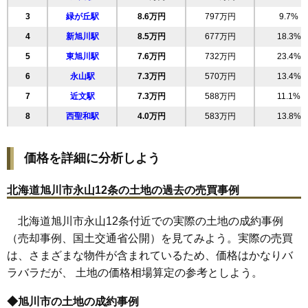
20
南6条通
11万円
893万円
50.9%
3
緑が丘駅
8.6万円
797万円
9.7%
21
南8条通
11万円
751万円
55.9%
4
新旭川駅
8.5万円
677万円
18.3%
22
南7条通
11万円
556万円
54.8%
5
東旭川駅
7.6万円
732万円
23.4%
23
南4条通
11万円
773万円
52.2%
6
永山駅
7.3万円
570万円
13.4%
24
南5条通
11万円
773万円
56.9%
7
近文駅
7.3万円
588万円
11.1%
25
5条西
11万円
1,554万円
30.0%
8
西聖和駅
4.0万円
583万円
13.8%
26
豊岡2条
11万円
825万円
27.2%
27
豊岡4条
11万円
922万円
27.5%
価格を詳細に分析しよう
28
神楽1条
11万円
906万円
13.8%
29
東光4条
11万円
807万円
29.3%
北海道旭川市永山12条の土地の過去の売買事例
30
東光6条
11万円
769万円
28.3%
北海道旭川市永山12条付近での実際の土地の成約事例
31
東光7条
11万円
797万円
30.8%
（売却事例、国土交通省公開）を見てみよう。実際の売買
32
東光8条
11万円
870万円
29.1%
は、さまざまな物件が含まれているため、価格はかなりバ
33
豊岡5条
10万円
830万円
17.7%
ラバラだが、 土地の価格相場算定の参考としよう。
34
東光5条
10万円
780万円
33.9%
35
豊岡6条
10万円
757万円
17.7%
◆旭川市の土地の成約事例