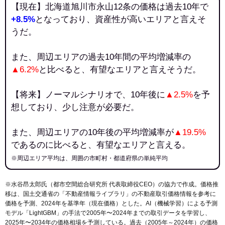
【現在】北海道旭川市永山12条の価格は過去10年で
+8.5%
となっており、資産性が高いエリアと言えそ
うだ。
また、周辺エリアの過去10年間の平均増減率の
▲6.2%
と比べると、有望なエリアと言えそうだ。
【将来】ノーマルシナリオで、10年後に
▲2.5%
を予
想しており、少し注意が必要だ。
また、周辺エリアの10年後の平均増減率が
▲19.5%
であるのに比べると、有望なエリアと言える。
※周辺エリア平均は、周囲の市町村・都道府県の単純平均
※水谷昂太郎氏（都市空間総合研究所 代表取締役CEO）の協力で作成。価格推
移は、国土交通省の「
不動産情報ライブラリ
」の不動産取引価格情報を参考に
価格を予測、2024年を基準年（現在価格）とした。AI（機械学習）による予測
モデル「LightGBM」の手法で2005年〜2024年までの取引データを学習し、
2025年〜2034年の価格相場を予測している。過去（2005年～2024年）の価格