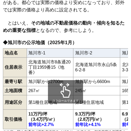
51
東光14条
9.2万円
717万円
21.6%
がある。都心では実際の価格より安めになっており、郊外
では実際の価格より高めに設定されてる。
52
東光10条
9.2万円
688万円
16.9%
53
豊岡10条
9.2万円
632万円
18.8%
とはいえ、
その地域の不動産価格の動向・傾向を知るた
54
東光11条
9.2万円
769万円
17.5%
めの重要な指標
となるので、参考にしよう。
55
神楽3条
9.1万円
823万円
9.5%
◆旭川市の公示地価（2025年1月）
56
川端町4条
9.1万円
809万円
3.7%
57
東3条
9.1万円
671万円
14.0%
地点名
旭川市-1
旭川市-2
旭川
58
緑が丘東3条
9.1万円
711万円
6.8%
北海道旭川市8条通20
北海道旭川市永山5条
北海
住居表示
丁目1959番15《地
59
豊岡9条
9.1万円
711万円
20.7%
6-2-8
3-3-
番》
60
旭神1条
9.1万円
656万円
18.7%
最寄り駅
旭川駅から2700m
旭川駅から6600m
旭川
61
東光16条
9.1万円
681万円
14.4%
土地面積
267㎡
245㎡
165
62
緑が丘東5条
9.1万円
681万円
18.7%
スクロールできます
用途区分
第1種住居地域
第1種住居地域
第1
63
末広東1条
9.1万円
762万円
32.0%
64
東光9条
9.1万円
652万円
13.1%
11万円/坪
9.3万円/坪
6.9
取引価格
（3.4万円/㎡）
（2.8万円/㎡）
（2
65
東5条
9.0万円
649万円
15.1%
前年比+2.7%
前年比+4.1%
前年
66
豊岡12条
9.0万円
674万円
14.1%