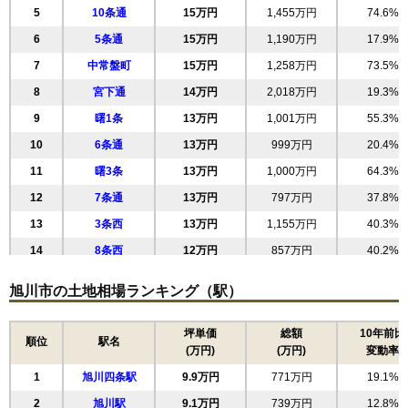
5
10条通
15万円
1,455万円
74.6%
6
5条通
15万円
1,190万円
17.9%
7
中常盤町
15万円
1,258万円
73.5%
8
宮下通
14万円
2,018万円
19.3%
9
曙1条
13万円
1,001万円
55.3%
10
6条通
13万円
999万円
20.4%
11
曙3条
13万円
1,000万円
64.3%
12
7条通
13万円
797万円
37.8%
13
3条西
13万円
1,155万円
40.3%
14
8条西
12万円
857万円
40.2%
15
3条通
12万円
1,004万円
3.0%
旭川市の土地相場ランキング（駅）
16
6条西
12万円
708万円
41.2%
17
2条通
12万円
1,048万円
3.4%
坪単価
総額
10年前比
順位
駅名
(万円)
(万円)
変動率
18
8条通
12万円
734万円
41.6%
1
旭川四条駅
9.9万円
771万円
19.1%
19
7条西
12万円
785万円
43.8%
2
旭川駅
9.1万円
739万円
12.8%