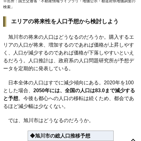
※出所：国土交通省「
不動産情報ライブラリ・地価公示・都道府県地価調査の
67
春光4条
9.0万円
592万円
10.1%
検索
」
68
神楽4条
9.0万円
752万円
12.5%
エリアの将来性を人口予想から検討しよう
69
東光1条
8.9万円
752万円
18.1%
70
豊岡13条
8.9万円
695万円
11.6%
旭川市の将来の人口はどうなるのだろうか。購入するエ
71
東光22条
8.9万円
560万円
30.1%
リアの人口が将来、増加するのであれば価格が上昇しやす
72
緑町
8.8万円
554万円
17.0%
く、人口が減少するのであれば価格が下落しやすいといえ
るだろう。人口推計は、政府系の人口問題研究所が予想デ
73
神楽岡4条
8.8万円
697万円
15.8%
1条通
2条通
3条通
3条西
4条通
5条通
5条西
6条通
6条西
7条通
7条西
8条通
8条西
9条通
10条通
11条通
秋月1条
秋月2条
ータを定期的に発表している。
74
春光1条
8.8万円
578万円
5.8%
秋月3条
曙1条
曙2条
曙3条
旭岡
旭町1条
旭町2条
大町1条
大町2条
神楽1条
神楽2条
神楽3条
神楽4条
神楽5条
神楽6条
75
川端町2条
8.8万円
482万円
5.2%
日本全体の人口はすでに減少傾向にある。2020年を100
神楽7条
神楽岡1条
神楽岡2条
神楽岡3条
神楽岡4条
神楽岡5条
神楽岡7条
神楽岡8条
神楽岡9条
神楽岡10条
神楽岡11条
76
春光3条
8.7万円
602万円
9.9%
とした場合、
2050年には、全国の人口は83.0まで減少する
神楽岡12条
神楽岡13条
神楽岡14条
神楽岡16条
神居1条
77
神楽5条
8.7万円
615万円
11.4%
と予想
。今後も都心への人口の移転は続くため、都会であ
神居2条
神居3条
神居4条
神居5条
神居6条
神居7条
神居8条
神居9条
亀吉1条
亀吉2条
川端町2条
川端町3条
川端町4条
るほど減少幅は少なくない。
78
東光20条
8.7万円
745万円
9.8%
川端町5条
旭神1条
旭神2条
旭神町
金星町
工業団地1条
工業団地4条
春光1条
春光2条
春光3条
春光4条
春光5条
79
神楽岡5条
8.7万円
679万円
16.6%
春光6条
春光7条
春光台1条
春光台2条
春光台3条
春光台4条
では、旭川市はどうなるのだろうか。
春光台5条
春光町
新星町
新富1条
新富2条
新富3条
末広1条
80
神楽岡2条
8.7万円
704万円
20.3%
末広2条
末広3条
末広4条
末広5条
末広6条
末広7条
末広8条
末広東1条
末広東2条
末広東3条
住吉4条
住吉5条
住吉6条
81
東光19条
8.7万円
730万円
12.7%
◆旭川市の総人口推移予想
大雪通
台場1条
台場2条
台場3条
台場東
高砂台
近文町
忠和1条