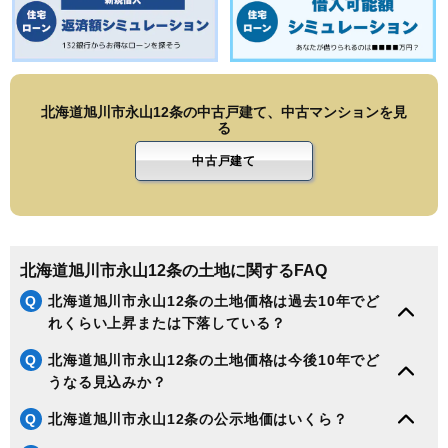
144
末広東3条
7.2万円
624万円
7.0%
145
永山6条
7.2万円
537万円
17.1%
146
神楽岡14条
7.2万円
558万円
5.3%
147
神居5条
7.1万円
557万円
14.1%
北海道旭川市永山12条の中古戸建て、中古マンションを見
る
148
亀吉2条
7.1万円
663万円
11.6%
149
神楽岡10条
7.1万円
598万円
22.1%
中古戸建て
150
秋月1条
7.1万円
447万円
3.9%
151
神居3条
7.1万円
553万円
-2.9%
152
神楽岡16条
7.1万円
594万円
10.2%
北海道旭川市永山12条の土地に関するFAQ
153
神楽岡8条
6.9万円
581万円
24.6%
Q
北海道旭川市永山12条の土地価格は過去10年でど
154
春光7条
6.9万円
588万円
10.0%
れくらい上昇または下落している？
155
末広2条
6.8万円
547万円
13.3%
Q
北海道旭川市永山12条の土地価格は今後10年でど
156
神楽岡9条
6.7万円
627万円
26.8%
うなる見込みか？
157
末広3条
6.7万円
495万円
17.4%
Q
北海道旭川市永山12条の公示地価はいくら？
158
神楽岡11条
6.7万円
625万円
28.2%