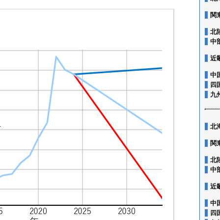
関
北
中
近
中
四
九
北
関
北
中
近
中
四