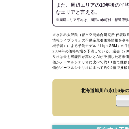
また、周辺エリアの10年後の平
なエリアと言える。
※周辺エリア平均は、周囲の市町村・都道府県
※水谷昂太郎氏（都市空間総合研究所 代表取
情報ライブラリ
」の不動産取引価格情報を参考
械学習）による予測モデル「LightGBM」の手
2034年の価格相場を予測している。過去（2
リオは最も可能性が高いとAIが予測した将来
価がノーマルシナリオに比べて約1.1倍で推
価がノーマルシナリオに比べて約0.9倍で推
北海道旭川市永山6条