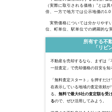
（実際に取引される価格）"とは異な
倍、一方で地方では公示地価の1.0
実勢価格については分かりやすい
位、町単位、駅単位での網羅的な実
所有する不
「リビ
不動産を売却するなら、まずは「
一括査定」で売却価格の目安を知
「無料査定スタート」を押すだけ
在表示している地域の査定依頼が
る。
無料で最大6社の査定額を受
る
ので、ぜひ活用してみよう。