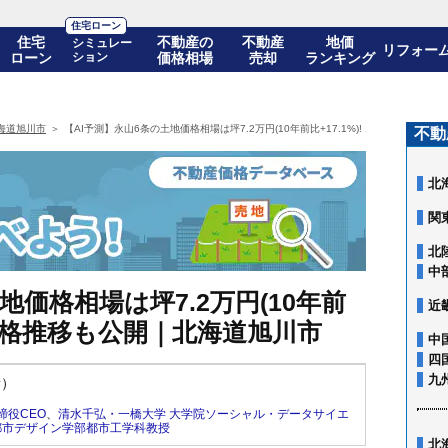
住宅ローン
住宅
不動産の
不動産
地価
シミュレー
リフォー
ローン
ション
価格相場
売却
ランキング
海道旭川市
【AI予測】永山6条の土地価格相場は坪7.2万円(10年前比+17.1%)! 10年後の価格
不動
北
関
北
中
地価格相場は坪7.2万円(10年前
近
後の価格推移も公開｜北海道旭川市
中
四
九
新）
締役CEO
、
清水千弘・一橋大学 大学院ソーシャル・データサイエ
都市デザイン学部都市工学科教授
北