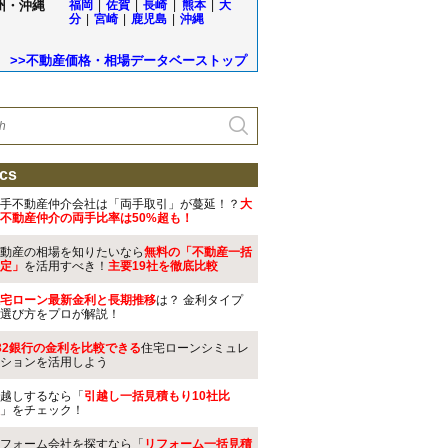
州・沖縄
福岡
|
佐賀
|
長崎
|
熊本
|
大
分
|
宮崎
|
鹿児島
|
沖縄
>>不動産価格・相場データベーストップ
cs
手不動産仲介会社は「両手取引」が蔓延！？
大
不動産仲介の両手比率は50%超も！
動産の相場を知りたいなら
無料の「不動産一括
定」
を活用すべき！
主要19社を徹底比較
宅ローン最新金利と長期推移
は？ 金利タイプ
選び方をプロが解説！
32銀行の金利を比較できる
住宅ローンシミュレ
ションを活用しよう
越しするなら「
引越し一括見積もり10社比
」をチェック！
フォーム会社を探すなら「
リフォーム一括見積