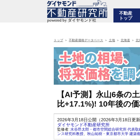
不動産
トップ
トップ
不動産価格データベース
土地
北海道
北
【AI予測】永山6条の土
比+17.1%)! 10年
2026年3月18日公開（2026年3月18日更
ダイヤモンド不動産研究所
監修者:
水谷昂太郎・都市空間総合研究所 代表取
ンス研究科教授
、
秋山祐樹・東京都市大学 建築