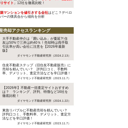
りサイト
」12社を徹底比較！
築マンションを値引きする会社
はどこ？デベロ
パーの懐具合から傾向を分析
産売却アクセスランキング
大手不動産仲介は「囲い込み」が蔓延?! 住
友は50%で三井は約40％！売却時は両手取
引比率が高い会社に注意を【2026年最新
版】
ダイヤモンド不動産研究所（2024.2.13）
住友不動産ステップ（旧住友不動産販売）に
売却を頼んでいい？ 評判口コミ、手数料
率、デメリット、査定方法などを辛口評価！
ダイヤモンド不動産研究所（2023.11.7）
【2026年】不動産一括査定サイトおすすめ
は？ ランキング、評判、特徴など16社を
徹底比較！
ダイヤモンド不動産研究所（2024.1.22）
東急リバブルに不動産売却を頼んでいい？
評判口コミ、手数料率、デメリット、査定方
法などを辛口評価！
ダイヤモンド不動産研究所（2023.11.7）