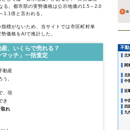
る。都市部の実勢価格は公示地価の1.5～2.0
～1.1倍と言われる。
指標がないため、当サイトでは市区町村単
勢価格をAIで推計した。
動産、いくらで売れる？
不動
1条通
2条通
3条通
3条西
4条通
5条通
5条西
6条通
6条西
7条通
7条西
ンマッチ」一括査定
北
8条通
8条西
9条通
10条通
11条通
秋月1条
秋月2条
秋月3条
曙1条
曙2条
曙3条
旭岡
旭町1条
旭町2条
大町1条
大町2条
神楽1条
神楽2条
関
神楽3条
神楽4条
神楽5条
神楽6条
神楽7条
神楽岡1条
神楽岡2条
不動産
神楽岡3条
神楽岡4条
神楽岡5条
神楽岡7条
神楽岡8条
神楽岡9条
北
ろう。
神楽岡10条
神楽岡11条
神楽岡12条
神楽岡13条
神楽岡14条
中
神楽岡16条
神居1条
神居2条
神居3条
神居4条
神居5条
神居6条
神居7条
神居8条
神居9条
亀吉1条
亀吉2条
川端町2条
川端町3条
近
で、現
川端町4条
川端町5条
旭神1条
旭神2条
旭神町
金星町
工業団地1条
でき
中
工業団地4条
春光1条
春光2条
春光3条
春光4条
春光5条
春光6条
四
春光7条
春光台1条
春光台2条
春光台3条
春光台4条
春光台5条
春光
け取れ
九
新星町
新富1条
新富2条
新富3条
末広1条
末広2条
末広3条
末広4条
末広5条
末広6条
末広7条
末広8条
末広東1条
末広東2条
末広東3条
住吉4条
住吉5条
住吉6条
大雪通
台場1条
台場2条
台場3条
台場東
高砂台
近文町
忠和1条
忠和2条
忠和3条
忠和4条
忠和5条
忠和6条