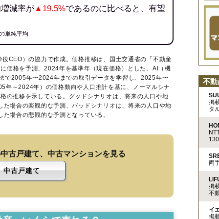
均増減率が
▲19.5%
であるのに比べると、有望
の単純平均
締役CEO）の協力で作成。価格推移は、国土交通省の「
不動産
に価格を予測、2024年を基準年（現在価格）とした。AI（機
法で2005年〜2024年までの取引データを学習し、2025年〜
不動
005年～2024年）の価格動向や人口推計を基に、ノーマルシナ
SU
価格の推移を示している。グッドシナリオは、将来の人口や地
掲
移した場合の楽観的な予測、バッドシナリオは、将来の人口や地
タ
移した場合の悲観的な予測となっている。
HO
N
13
の中古戸建て、中古マンションを見る
S
両
中古戸建て
LIF
掲
不
イ
掲