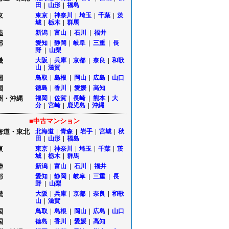
田
|
山形
|
福島
東
東京
|
神奈川
|
埼玉
|
千葉
|
茨
城
|
栃木
|
群馬
陸
新潟
|
富山
|
石川
|
福井
部
愛知
|
静岡
|
岐阜
|
三重
|
長
野
|
山梨
畿
大阪
|
兵庫
|
京都
|
奈良
|
和歌
山
|
滋賀
国
鳥取
|
島根
|
岡山
|
広島
|
山口
国
徳島
|
香川
|
愛媛
|
高知
州・沖縄
福岡
|
佐賀
|
長崎
|
熊本
|
大
分
|
宮崎
|
鹿児島
|
沖縄
■中古マンション
海道・東北
北海道
|
青森
|
岩手
|
宮城
|
秋
田
|
山形
|
福島
東
東京
|
神奈川
|
埼玉
|
千葉
|
茨
城
|
栃木
|
群馬
陸
新潟
|
富山
|
石川
|
福井
部
愛知
|
静岡
|
岐阜
|
三重
|
長
野
|
山梨
畿
大阪
|
兵庫
|
京都
|
奈良
|
和歌
山
|
滋賀
国
鳥取
|
島根
|
岡山
|
広島
|
山口
国
徳島
|
香川
|
愛媛
|
高知