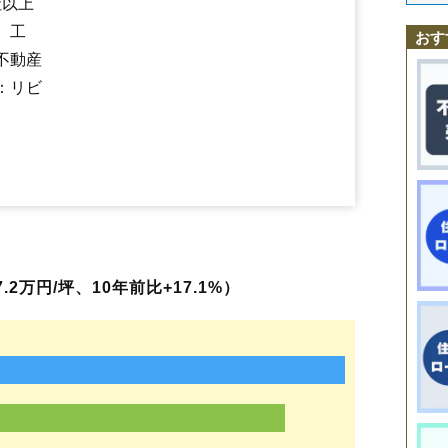
社以上
忠和7条
近文駅
旭川駅
忠和8条
緑が丘駅
東光1条
西聖和駅
東光2条
旭川四条駅
東光3条
東光4条
新旭川駅
東光5条
永山駅
東光6条
、工
東光7条
東旭川駅
東光8条
東光9条
東光10条
東光11条
東光12条
東光13条
おす
東光14条
東光15条
東光16条
東光17条
東光18条
東光19条
東光20
不動産
東光21条
東光22条
豊岡1条
豊岡2条
豊岡3条
豊岡4条
豊岡5条
：リビ
豊岡6条
豊岡7条
豊岡8条
豊岡9条
豊岡10条
豊岡11条
豊岡12条
豊岡13条
豊岡14条
中常盤町
永山1条
永山2条
永山3条
永山4条
永山5条
永山6条
永山7条
永山8条
永山9条
永山10条
永山11条
永山12条
永山14条
永山町
西神楽1線
西神楽2線
西神楽3線
西神楽北1条
西神楽北2条
西神楽南1条
西神楽南2条
錦町
西御料2
西御料3条
西御料4条
花咲町
東1条
東3条
東4条
東5条
東6条
東7条
東8条
東旭川北1条
東旭川北2条
東旭川北3条
東旭川町
東旭川南1
東旭川南2条
東鷹栖2条
東鷹栖3条
東鷹栖4条
東鷹栖4線
東鷹栖東1
東鷹栖東2条
北門町
緑が丘2条
緑が丘3条
緑が丘5条
緑が丘東1条
緑が丘東2条
緑が丘東3条
緑が丘東5条
緑町
南1条通
南3条通
南4条
南5条通
南6条通
南7条通
南8条通
南9条通
宮下通
流通団地1条
2万円/坪、10年前比+17.1%）
流通団地2条
流通団地4条
永山北1条
永山北2条
永山北3条
宮前1条
宮前2条