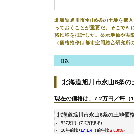
北海道旭川市永山6条の土地を購
っておくことが重要だ。そこでAI
格推移を推計した。公示地価や実
（価格推移は都市空間総合研究所
目次
北海道旭川市永山6条の土地の
北海道旭川市永山6条の
現在の価格は、7.2万円／坪（10
価格を詳細に分析しよう
現在の価格は、7.2万円／坪（10
駅からの徒歩距離で価格はどう
北海道旭川市永山6条の土地の
北海道旭川市永山6条の土地価
公示地価はいくら
537万円（7.2万円/坪）
エリアの将来性を人口予想から
10年前比
+17.1%
（前年比
▲0.8%
）