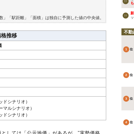
買える？
も
新
築数」「駅距離」「面積」は独自に予測した値の中央値。
ッ
不動
価格推移
価
グッドシナリオ）
ノーマルシナリオ）
バッドシナリオ）
としては「公示地価」があるが、"実勢価格