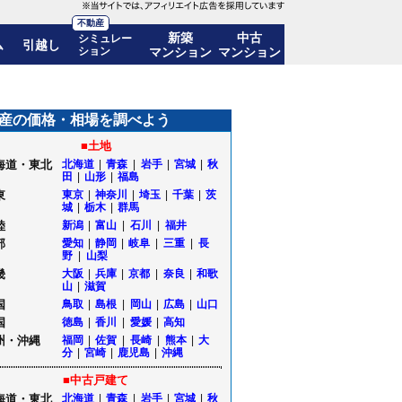
不動産
新築
中古
シミュレー
ム
引越し
ション
マンション
マンション
推移も公開｜北海道旭川市
産の価格・相場を調べよう
■土地
海道・東北
北海道
|
青森
|
岩手
|
宮城
|
秋
田
|
山形
|
福島
東
東京
|
神奈川
|
埼玉
|
千葉
|
茨
城
|
栃木
|
群馬
陸
新潟
|
富山
|
石川
|
福井
部
愛知
|
静岡
|
岐阜
|
三重
|
長
野
|
山梨
畿
大阪
|
兵庫
|
京都
|
奈良
|
和歌
山
|
滋賀
国
鳥取
|
島根
|
岡山
|
広島
|
山口
国
徳島
|
香川
|
愛媛
|
高知
州・沖縄
福岡
|
佐賀
|
長崎
|
熊本
|
大
分
|
宮崎
|
鹿児島
|
沖縄
■中古戸建て
海道・東北
北海道
|
青森
|
岩手
|
宮城
|
秋