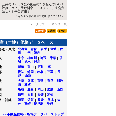
三井のリハウスに不動産売却を頼んでいい？
評判口コミ、手数料率、デメリット、査定方
法などを辛口評価！
ダイヤモンド不動産研究所（2023.11.2）
»アクセスランキング一覧
24時間
1週間
1カ月
産（土地）価格データベース
海道・東北
北海道
|
青森
|
岩手
|
宮城
|
秋
田
|
山形
|
福島
東
東京
|
神奈川
|
埼玉
|
千葉
|
茨
城
|
栃木
|
群馬
陸
新潟
|
富山
|
石川
|
福井
部
愛知
|
静岡
|
岐阜
|
三重
|
長
野
|
山梨
畿
大阪
|
兵庫
|
京都
|
奈良
|
和歌
山
|
滋賀
国
鳥取
|
島根
|
岡山
|
広島
|
山口
国
徳島
|
香川
|
愛媛
|
高知
町
州・沖縄
福岡
|
佐賀
|
長崎
|
熊本
|
大
分
|
宮崎
|
鹿児島
|
沖縄
>>不動産価格・相場データベーストップ