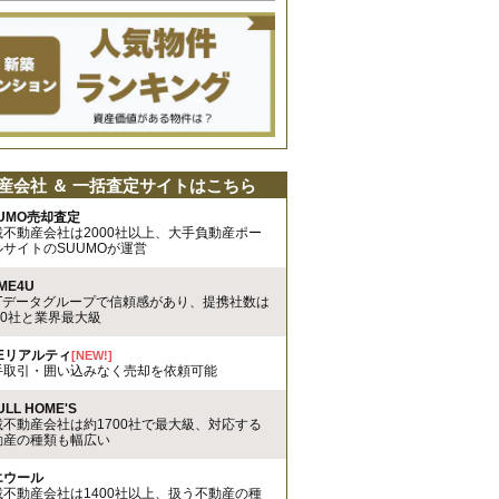
産会社 ＆ 一括査定サイトはこちら
UMO売却査定
載不動産会社は2000社以上、大手負動産ポー
ルサイトのSUUMOが運営
ME4U
TTデータグループで信頼感があり、提携社数は
00社と業界最大級
REリアルティ
[NEW!]
手取引・囲い込みなく売却を依頼可能
ULL HOME'S
載不動産会社は約1700社で最大級、対応する
動産の種類も幅広い
エウール
載不動産会社は1400社以上、扱う不動産の種