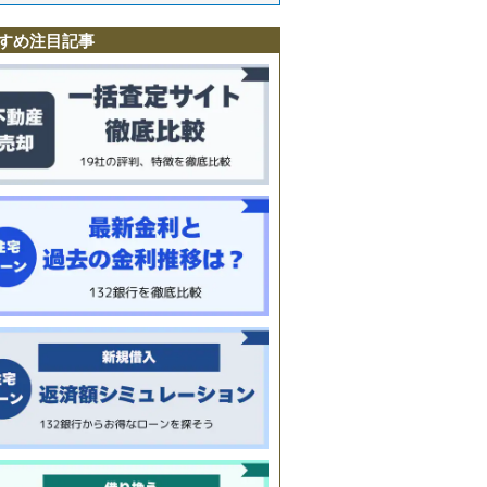
すめ注目記事
条
条
条
条
通