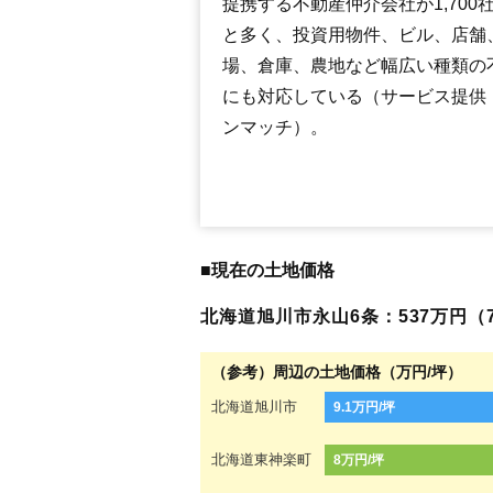
提携する不動産仲介会社が1,700
と多く、投資用物件、ビル、店舗
場、倉庫、農地など幅広い種類の
にも対応している（サービス提供
ンマッチ）。
■現在の土地価格
北海道旭川市永山6条：537万円（7.
（参考）周辺の土地価格（万円/坪）
北海道旭川市
9.1万円/坪
北海道東神楽町
8万円/坪