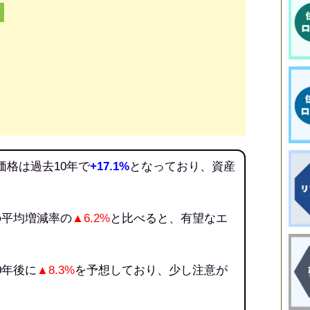
価格は過去10年で
+17.1%
となっており、資産
の平均増減率の
▲6.2%
と比べると、有望なエ
0年後に
▲8.3%
を予想しており、少し注意が