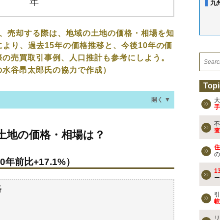
九
入、売却する際は、地域の土地の価格・相場を知
により、過去15年の価格推移と、今後10年の価
際の売買取引事例、人口推計も参考にしよう。
の水谷昂太郎氏の協力で作成）
Topi
開く ▼
大
手
不
価格・相場は？
査
土地の価格・相場は？
年前比+17.1%）
住
の
年前比+17.1%）
なる？
1
ー
過去の売買事例
格
引
較
検討しよう
リ