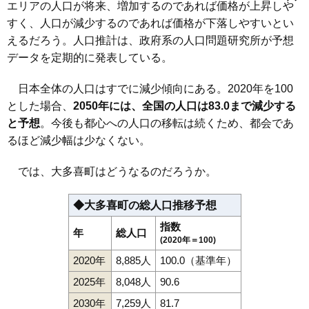
エリアの人口が将来、増加するのであれば価格が上昇しや
上原
大多喜
大戸
小土呂
久保
黒原
紺屋
猿稲
下大多喜
新丁
田丁
大多喜駅
東総元駅
総元駅
上総中野駅
城見ケ丘駅
中野
船子
横山
すく、人口が減少するのであれば価格が下落しやすいとい
えるだろう。人口推計は、政府系の人口問題研究所が予想
データを定期的に発表している。
日本全体の人口はすでに減少傾向にある。2020年を100
とした場合、
2050年には、全国の人口は83.0まで減少する
と予想
。今後も都心への人口の移転は続くため、都会であ
るほど減少幅は少なくない。
では、大多喜町はどうなるのだろうか。
◆大多喜町の総人口推移予想
指数
年
総人口
(2020年＝100)
2020年
8,885人
100.0（基準年）
2025年
8,048人
90.6
2030年
7,259人
81.7