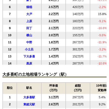
5
新丁
2.6万円
337万円
-15.3%
6
猿稲
2.5万円
420万円
-2.2%
7
大戸
2.2万円
140万円
15.8%
8
上原
2.1万円
183万円
-9.1%
9
田丁
2.1万円
223万円
-16.6%
10
横山
2.0万円
155万円
-9.6%
11
中野
1.8万円
267万円
-11.9%
12
小土呂
1.7万円
301万円
-3.2%
13
下大多喜
1.4万円
152万円
-11.7%
14
黒原
1.4万円
287万円
-10.6%
大多喜町の土地相場ランキング（駅）
坪単価
総額
10年前比
順位
駅名
(万円)
(万円)
変動率
1
大多喜駅
3.1万円
297万円
5.4%
2
東総元駅
2.6万円
201万円
9.2%