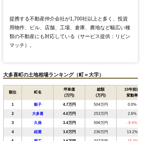
提携する不動産仲介会社が1,700社以上と多く、投資
用物件、ビル、店舗、工場、倉庫、農地など幅広い種
類の不動産にも対応している（サービス提供：リビン
マッチ）。
大多喜町の土地相場ランキング（町＝大字）
坪単価
総額
10年前比
順位
町名
(万円)
(万円)
変動率
1
船子
4.7万円
504万円
0.0%
2
大多喜
4.0万円
253万円
2.6%
3
久保
3.4万円
506万円
-9.4%
4
紺屋
3.0万円
236万円
13.2%