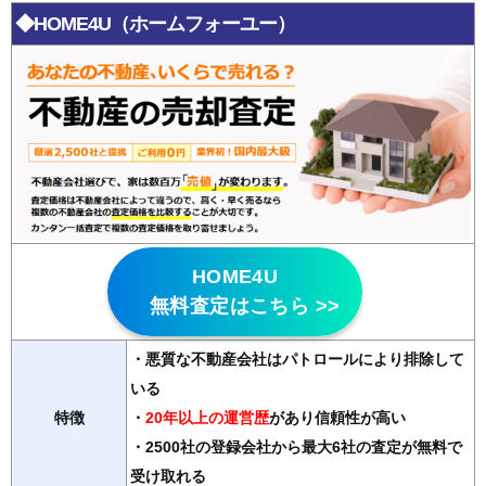
◆HOME4U（ホームフォーユー）
HOME4U
無料査定はこちら >>
・悪質な不動産会社はパトロールにより排除して
いる
特徴
・
20年以上の運営歴
があり信頼性が高い
・2500社の登録会社から最大6社の査定が無料で
受け取れる