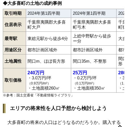
◆大多喜町の土地の成約事例
取引時期
2024年第1四半期
2024年第1四半期
20
千葉県夷隅郡大多喜
千葉県夷隅郡大多喜
千葉
住居表示
町大戸
町弓木
町猿
上総中野駅から徒歩
最寄駅
東総元駅から徒歩4分
大多
ー分
用途区分
都市計画区域外
都市計画区域外
都市
間口
土地属性
間口m、ほぼ長方形
間口35m、不整形
形
240万円
25万円
28
・3.0万円/坪
・0.2万円/坪
・3
取引価格
（0.9万円/m²）
（0.1万円/m²）
（1.
・土地面積260㎡
・土地面積350㎡
・土
※参考：国土交通省「
不動産情報ライブラリ
」
エリアの将来性を人口予想から検討しよう
大多喜町の将来の人口はどうなるのだろうか。購入する