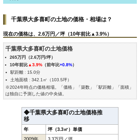
千葉県大多喜町の土地の価格・相場は？
千葉県大多喜町の土地の価格・相場は？
現在の価格は、2.6万円／坪（10年前比▲3.9%）
価格を詳細に分析しよう
現在の価格は、2.6万円／坪（10年前比▲3.9%）
駅からの徒歩距離で価格はどうなる？
千葉県大多喜町の土地価格
千葉県大多喜町の土地の過去の売買事例
265万円（2.6万円/坪）
エリアの将来性を人口予想から検討しよう
10年前比
▲3.9%
（前年比
+0.8%
）
自分の年収でいくらの不動産が買える？
駅距離 : 15.0分
土地面積 : 342.1㎡（103.5坪）
※2024年時点の価格相場。「価格」「築数」「駅距離」「面積」
は独自に予測した値の中央値。
◆千葉県大多喜町の土地価格推
移
年
坪（3.3㎡）単価
2009年
3.3万円／坪