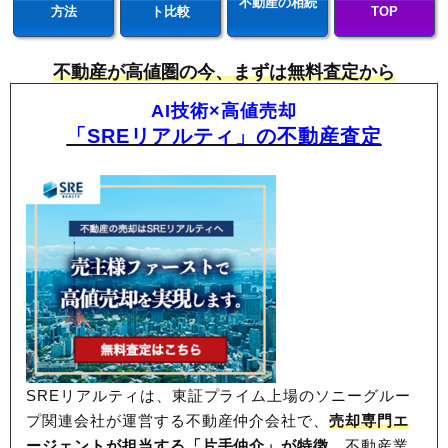
不動産の相続
方法
ト比較
TOP
不動産が高値圏の今、まずは無料査定から
AI技術×高値売却
「SREリアルティ」の不動産査定
SREリアルティは、東証プライム上場のソニーグルー
プ関連会社が運営する不動産仲介会社で、
売却専門エ
ージェントが担当する「片手仲介」が特徴。
不動産業