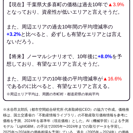
【現在】千葉県大多喜町の価格は過去10年で
▲3.9%
となっており、資産性が低いエリアと言えそうだ。
また、周辺エリアの過去10年間の平均増減率の
+3.2%
と比べると、必ずしも有望なエリアとは言え
ないだろう。
【将来】ノーマルシナリオで、10年後に
+8.0%
を予
想しており、有望なエリアと言えそうだ。
また、周辺エリアの10年後の平均増減率が
▲16.6%
であるのに比べると、有望なエリアと言える。
※周辺エリア平均は、周囲の市町村・都道府県の単純平均
※水谷昂太郎氏（都市空間総合研究所 代表取締役CEO）の協力で作成。価格推
移は、国土交通省の「
不動産情報ライブラリ
」の不動産取引価格情報を参考に
価格を予測、2024年を基準年（現在価格）とした。AI（機械学習）による予測
モデル「LightGBM」の手法で2005年〜2024年までの取引データを学習し、
2025年〜2034年の価格相場を予測している。過去（2005年～2024年）の価格