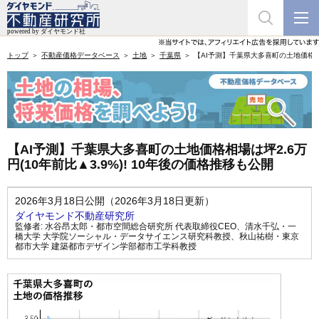
トップ
不動産価格データベース
土地
千葉県
【AI予測】千葉県大多喜町の土地価格相場
【AI予測】千葉県大多喜町の土地価格相場は坪2.6万
円(10年前比▲3.9%)! 10年後の価格推移も公開
2026年3月18日公開（2026年3月18日更新）
ダイヤモンド不動産研究所
監修者:
水谷昂太郎・都市空間総合研究所 代表取締役CEO
、
清水千弘・一
橋大学 大学院ソーシャル・データサイエンス研究科教授
、
秋山祐樹・東京
都市大学 建築都市デザイン学部都市工学科教授