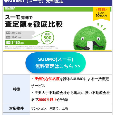
◆SUUMO（スーモ）売却査定
SUUMO(スーモ)
無料査定はこちら >>
・
圧倒的な知名度
を誇るSUUMOによる一括査定
サービス
特徴
・主要大手不動産会社から地元に強い不動産会社
まで
2000社以上
が登録
対応物件
マンション、戸建て、土地