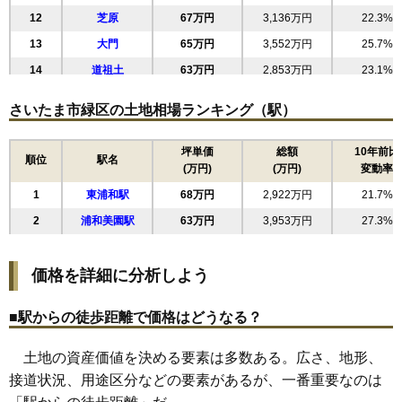
12
芝原
67万円
3,136万円
22.3%
13
大門
65万円
3,552万円
25.7%
14
道祖土
63万円
2,853万円
23.1%
15
馬場
59万円
2,363万円
19.9%
さいたま市緑区の土地相場ランキング（駅）
16
松木
55万円
2,687万円
18.7%
17
三室
53万円
2,696万円
26.2%
坪単価
総額
10年前比
順位
駅名
(万円)
(万円)
変動率
18
宮本
52万円
2,233万円
19.3%
1
東浦和駅
68万円
2,922万円
21.7%
19
玄蕃新田
27万円
2,939万円
12.5%
2
浦和美園駅
63万円
3,953万円
27.3%
20
間宮
24万円
1,056万円
6.8%
21
大崎
14万円
948万円
0.8%
価格を詳細に分析しよう
22
高畑
14万円
2,549万円
1.3%
23
寺山
12万円
455万円
2.5%
■駅からの徒歩距離で価格はどうなる？
24
見沼
12万円
3,746万円
14.3%
土地の資産価値を決める要素は多数ある。広さ、地形、
25
代山
10万円
997万円
-1.1%
接道状況、用途区分などの要素があるが、一番重要なのは
26
南部領辻
9.4万円
1,865万円
6.6%