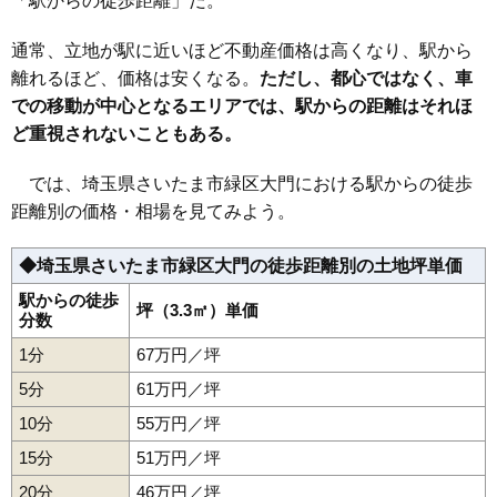
「駅からの徒歩距離」だ。
27
三浦
9.3万円
4,197万円
3.5%
28
上野田
7.0万円
888万円
-7.6%
通常、立地が駅に近いほど不動産価格は高くなり、駅から
離れるほど、価格は安くなる。
ただし、都心ではなく、車
での移動が中心となるエリアでは、駅からの距離はそれほ
ど重視されないこともある。
では、埼玉県さいたま市緑区大門における駅からの徒歩
距離別の価格・相場を見てみよう。
◆埼玉県さいたま市緑区大門の徒歩距離別の土地坪単価
駅からの徒歩
坪（3.3㎡）単価
分数
1分
67万円／坪
5分
61万円／坪
10分
55万円／坪
15分
51万円／坪
20分
46万円／坪