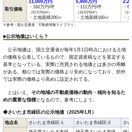
11,000万円
5,400万円
2,2
大崎
大牧
大間木
上野田
玄蕃新田
道祖土
芝原
下野田
太田窪
・182万円/坪
・111万円/坪
・6
大門
東浦和駅
代山
高畑
浦和美園駅
寺山
中尾
中野田
南部領辻
原山
馬場
東浦和
取引価格
東大門
松木
間宮
三浦
見沼
三室
宮本
山崎
美園
（55万円/m²）
（34万円/m²）
（19
・土地面積200㎡
・土地面積160㎡
・土
※参考：国土交通省「
不動産情報ライブラリ
」
■公示地価はいくら？
公示地価は、国土交通省が毎年1月1日時点における土地
の価格を公表しているもので、固定資産税などを算定する
基準となっている。実際に売買される地価とは多少の乖離
がある。都心では実際の価格より安めになっており、郊外
では実際の価格より高めに設定されてる。
とはいえ、
その地域の不動産価格の動向・傾向を知るた
めの重要な指標
となるので、参考にしよう。
◆さいたま市緑区の公示地価（2025年1月）
地点名
さいたま市緑区-1
さいたま市緑区-2
さい
埼玉県さいたま市緑
埼玉県さいたま市緑
埼玉