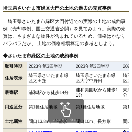
埼玉県さいたま市緑区大門の土地の過去の売買事例
埼玉県さいたま市緑区大門付近での実際の土地の成約事
例（売却事例、国土交通省公開）を見てみよう。実際の売
買は、さまざまな物件が含まれているため、価格はかなり
バラバラだが、 土地の価格相場算定の参考としよう。
◆さいたま市緑区の土地の成約事例
取引時期
2023年第3四半期
2023年第3四半期
20
埼玉県さいたま市緑
埼玉県さいたま市緑
埼玉
住居表示
区太田窪
区大字中野田
区大
浦和美園駅から徒歩1
東浦
最寄駅
浦和駅から徒歩14分
1分
分
用途区分
第1種住居地域
第1種住居地域
第1
スクロールできます
土地属性
間口13.8m、不整形
間口10m、長方形
間口