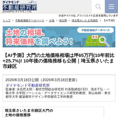
トップ
不動産価格データベース
土地
埼玉県
埼玉県さいたま市緑区
【AI予測】
【AI予測】大門の土地価格相場は坪65万円(10年前比
+25.7%)! 10年後の価格推移も公開｜埼玉県さいたま
市緑区
2026年3月18日公開（2026年3月18日更新）
ダイヤモンド不動産研究所
監修者:
水谷昂太郎・都市空間総合研究所 代表取締役CEO
、
清水千弘・一
橋大学 大学院ソーシャル・データサイエンス研究科教授
、
秋山祐樹・東京
都市大学 建築都市デザイン学部都市工学科教授