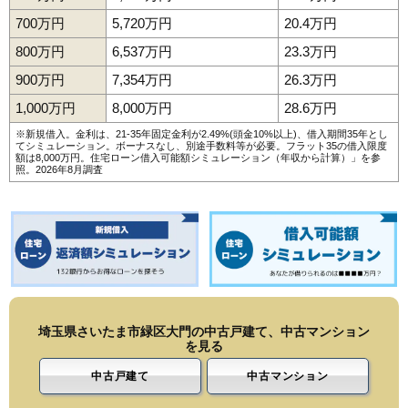
700万円
5,720万円
20.4万円
800万円
6,537万円
23.3万円
900万円
7,354万円
26.3万円
1,000万円
8,000万円
28.6万円
※新規借入。金利は、21-35年固定金利が2.49%(頭金10%以上)、借入期間35年とし
てシミュレーション。ボーナスなし、別途手数料等が必要。フラット35の借入限度
額は8,000万円。
住宅ローン借入可能額シミュレーション（年収から計算）
」を参
照。2026年8月調査
埼玉県さいたま市緑区大門の中古戸建て、中古マンション
を見る
中古戸建て
中古マンション