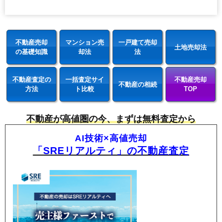
不動産売却
マンション売
一戸建て売却
土地売却法
の基礎知識
却法
法
不動産査定の
一括査定サイ
不動産売却
不動産の相続
方法
ト比較
TOP
不動産が高値圏の今、まずは無料査定から
AI技術×高値売却
「SREリアルティ」の不動産査定