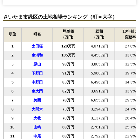
さいたま市緑区の土地相場ランキング（町＝大字）
坪単価
総額
10年前比
順位
町名
(万円)
(万円)
変動率
1
太田窪
120万円
4,071万円
27.8%
2
東浦和
105万円
4,453万円
33.8%
3
原山
98万円
3,805万円
32.5%
4
下野田
91万円
5,988万円
39.7%
5
中野田
83万円
6,496万円
34.3%
6
東大門
82万円
3,691万円
33.9%
7
美園
78万円
6,655万円
29.5%
8
大間木
73万円
3,294万円
24.7%
9
大牧
70万円
3,137万円
26.4%
10
山崎
68万円
2,761万円
25.7%
11
中尾
68万円
2,792万円
22.9%