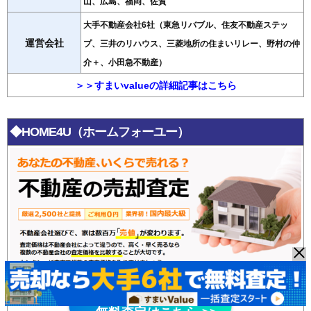
山、広島、福岡、佐賀
大手不動産会社6社（東急リバブル、住友不動産ステッ
運営会社
プ、三井のリハウス、三菱地所の住まいリレー、野村の仲
介＋、小田急不動産）
＞＞すまいvalueの詳細記事はこちら
◆HOME4U（ホームフォーユー）
HOME4U