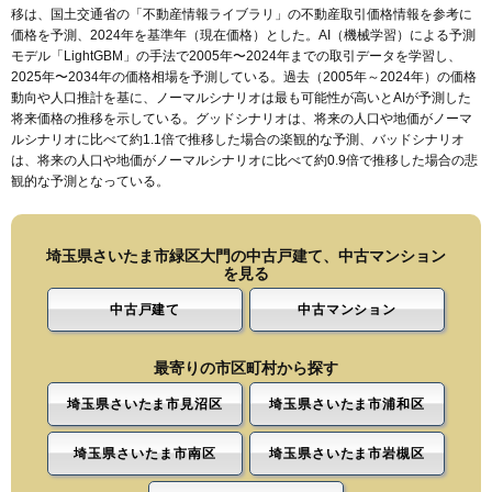
移は、国土交通省の「
不動産情報ライブラリ
」の不動産取引価格情報を参考に
価格を予測、2024年を基準年（現在価格）とした。AI（機械学習）による予測
モデル「LightGBM」の手法で2005年〜2024年までの取引データを学習し、
2025年〜2034年の価格相場を予測している。過去（2005年～2024年）の価格
動向や人口推計を基に、ノーマルシナリオは最も可能性が高いとAIが予測した
将来価格の推移を示している。グッドシナリオは、将来の人口や地価がノーマ
ルシナリオに比べて約1.1倍で推移した場合の楽観的な予測、バッドシナリオ
は、将来の人口や地価がノーマルシナリオに比べて約0.9倍で推移した場合の悲
観的な予測となっている。
埼玉県さいたま市緑区大門の中古戸建て、中古マンション
を見る
中古戸建て
中古マンション
最寄りの市区町村から探す
埼玉県さいたま市見沼区
埼玉県さいたま市浦和区
埼玉県さいたま市南区
埼玉県さいたま市岩槻区