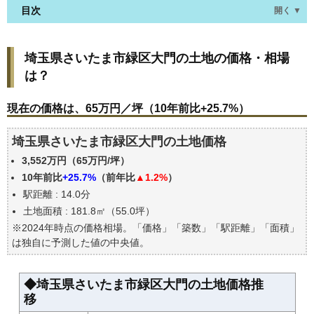
目次
開く ▼
埼玉県さいたま市緑区大門の土地の価格・相場は？
埼玉県さいたま市緑区大門の土地の価格・相場
現在の価格は、65万円／坪（10年前比+25.7%）
は？
価格を詳細に分析しよう
駅からの徒歩距離で価格はどうなる？
現在の価格は、65万円／坪（10年前比+25.7%）
埼玉県さいたま市緑区大門の土地の過去の売買事例
埼玉県さいたま市緑区大門の土地価格
公示地価はいくら
3,552万円（65万円/坪）
エリアの将来性を人口予想から検討しよう
10年前比
+25.7%
（前年比
▲1.2%
）
自分の年収でいくらの不動産が買える？
駅距離 : 14.0分
土地面積 : 181.8㎡（55.0坪）
※2024年時点の価格相場。「価格」「築数」「駅距離」「面積」
は独自に予測した値の中央値。
◆埼玉県さいたま市緑区大門の土地価格推
移