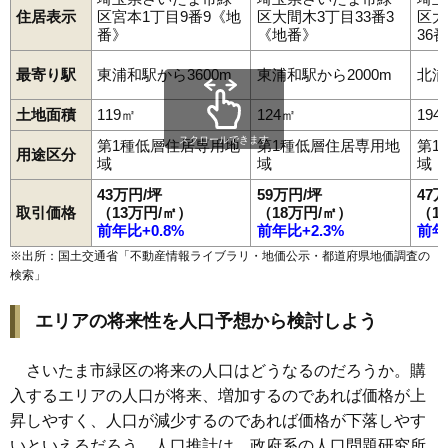
住居表示
区宮本1丁目9番9《地
区大間木3丁目33番3
区大
番》
《地番》
36
最寄り駅
東浦和駅から3600m
東浦和駅から2000m
北浦
土地面積
119㎡
124㎡
194
スクロールできます
第1種低層住居専用地
第1種低層住居専用地
第1
用途区分
域
域
域
43万円/坪
59万円/坪
47
取引価格
（13万円/㎡）
（18万円/㎡）
（1
前年比+0.8%
前年比+2.3%
前年
※出所：国土交通省「
不動産情報ライブラリ・地価公示・都道府県地価調査の
検索
」
エリアの将来性を人口予想から検討しよう
さいたま市緑区の将来の人口はどうなるのだろうか。購
入するエリアの人口が将来、増加するのであれば価格が上
昇しやすく、人口が減少するのであれば価格が下落しやす
いといえるだろう。人口推計は、政府系の人口問題研究所