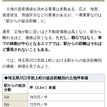
30
芝西
97万円
3,395万円
37.3%
土地の資産価値を決める要素は多数ある。広さ、地形、
31
飯原町
96万円
2,598万円
34.3%
接道状況、用途区分などの要素があるが、一番重要なのは
32
新井町
94万円
3,861万円
38.5%
「駅からの徒歩距離」だ。
33
北原台
93万円
3,727万円
40.3%
34
芝塚原
93万円
3,340万円
34.5%
通常、立地が駅に近いほど不動産価格は高くなり、駅から
35
坂下町
92万円
2,773万円
41.7%
離れるほど、価格は安くなる。
ただし、都心ではなく、車
での移動が中心となるエリアでは、駅からの距離はそれほ
36
戸塚東
92万円
4,188万円
38.5%
ど重視されないこともある。
37
南前川
92万円
3,939万円
35.0%
38
上青木
89万円
3,303万円
39.7%
では、埼玉県川口市前上町における駅からの徒歩距離別
39
長蔵
88万円
3,436万円
42.0%
の価格・相場を見てみよう。
40
前川
87万円
2,948万円
32.9%
◆埼玉県川口市前上町の徒歩距離別の土地坪単価
41
西立野
86万円
3,359万円
29.5%
42
芝下
86万円
2,572万円
33.2%
駅からの徒歩
坪（3.3㎡）単価
分数
43
南鳩ケ谷
85万円
3,137万円
32.4%
1分
78万円／坪
44
芝富士
84万円
1,762万円
35.4%
5分
72万円／坪
45
三ツ和
83万円
3,002万円
37.0%