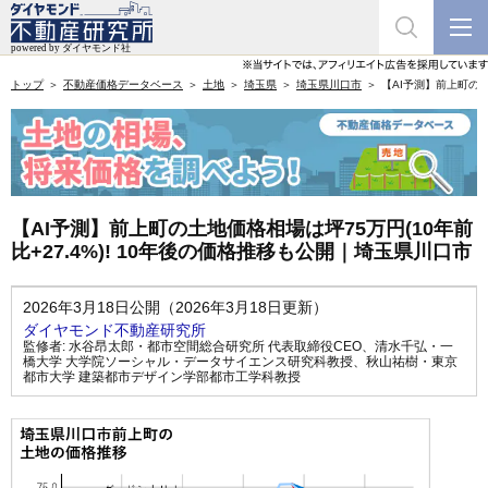
トップ
不動産価格データベース
土地
埼玉県
埼玉県川口市
【AI予測】前上町の土
【AI予測】前上町の土地価格相場は坪75万円(10年前
比+27.4%)! 10年後の価格推移も公開｜埼玉県川口市
2026年3月18日公開（2026年3月18日更新）
ダイヤモンド不動産研究所
監修者:
水谷昂太郎・都市空間総合研究所 代表取締役CEO
、
清水千弘・一
橋大学 大学院ソーシャル・データサイエンス研究科教授
、
秋山祐樹・東京
都市大学 建築都市デザイン学部都市工学科教授