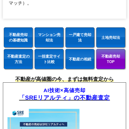
マッチ）。
不動産売却
マンション売
一戸建て売却
土地売却法
の基礎知識
却法
法
不動産査定の
一括査定サイ
不動産売却
不動産の相続
方法
ト比較
TOP
不動産が高値圏の今、まずは無料査定から
AI技術×高値売却
「SREリアルティ」の不動産査定