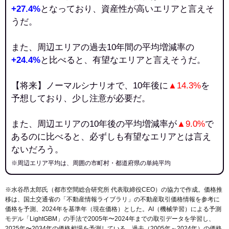
+27.4%
となっており、資産性が高いエリアと言えそ
うだ。
また、周辺エリアの過去10年間の平均増減率の
+24.4%
と比べると、有望なエリアと言えそうだ。
【将来】ノーマルシナリオで、10年後に
▲14.3%
を
予想しており、少し注意が必要だ。
また、周辺エリアの10年後の平均増減率が
▲9.0%
で
あるのに比べると、必ずしも有望なエリアとは言え
ないだろう。
※周辺エリア平均は、周囲の市町村・都道府県の単純平均
※水谷昂太郎氏（都市空間総合研究所 代表取締役CEO）の協力で作成。価格推
移は、国土交通省の「
不動産情報ライブラリ
」の不動産取引価格情報を参考に
価格を予測、2024年を基準年（現在価格）とした。AI（機械学習）による予測
モデル「LightGBM」の手法で2005年〜2024年までの取引データを学習し、
2025年〜2034年の価格相場を予測している。過去（2005年～2024年）の価格