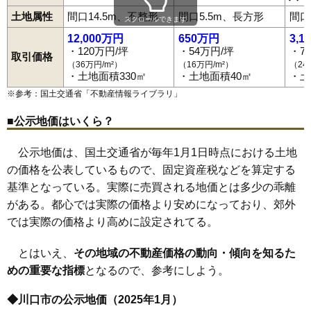
源左衛門新田
神戸
小谷場
在家町
幸町
栄町
差間
芝
芝下
芝新町
東川口駅
西川口駅
川口駅
川口元郷駅
南鳩ケ谷駅
鳩ケ谷駅
土地属性
間口14.5m、不整形
間口5.5m、長方形
間口
芝塚原
芝中田
芝西
芝樋ノ爪
芝富士
末広
長蔵
戸塚
戸塚境町
77
安行領家
56万円
2,239万円
27.3%
スクロールできます
新井宿駅
戸塚安行駅
戸塚鋏町
戸塚東
中青木
仲町
並木
並木元町
新堀
西青木
12,000万円
650万円
3,1
78
差間
56万円
2,567万円
29.6%
西新井宿
西川口
西立野
榛松
原町
東内野
東川口
東本郷
東領家
本町
本蓮
前上町
前川
前川町
道合
緑町
南町
南前川
峯
宮町
元郷
・120万円/坪
・54万円/坪
・7
取引価格
79
榛松
56万円
2,006万円
21.4%
柳崎
柳根町
弥平
領家
坂下町
桜町
里
辻
八幡木
鳩ケ谷本町
（36万円/m²）
（16万円/m²）
（24
鳩ケ谷緑町
三ツ和
南鳩ケ谷
戸塚南
・土地面積330㎡
・土地面積40㎡
・土
80
安行吉蔵
56万円
1,999万円
25.6%
※参考：国土交通省「
不動産情報ライブラリ
」
81
東内野
54万円
2,099万円
23.5%
82
石神
53万円
1,998万円
24.7%
■公示地価はいくら？
83
源左衛門新田
52万円
2,683万円
25.4%
公示地価は、国土交通省が毎年1月1日時点における土地
84
安行北谷
50万円
1,727万円
25.2%
の価格を公表しているもので、固定資産税などを算定する
85
江戸袋
49万円
5,354万円
31.0%
基準となっている。実際に売買される地価とは多少の乖離
86
安行原
48万円
2,359万円
23.7%
がある。都心では実際の価格より安めになっており、郊外
87
新堀
48万円
2,326万円
18.4%
では実際の価格より高めに設定されてる。
88
木曽呂
46万円
2,223万円
23.0%
とはいえ、
その地域の不動産価格の動向・傾向を知るた
89
西新井宿
46万円
2,843万円
21.8%
めの重要な指標
となるので、参考にしよう。
90
道合
44万円
2,789万円
21.5%
◆川口市の公示地価（2025年1月）
91
大竹
44万円
1,405万円
24.5%