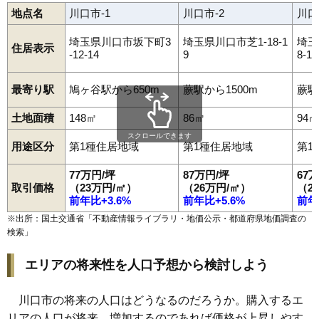
92
峯
42万円
2,020万円
20.5%
地点名
川口市-1
川口市-2
川口
93
神戸
40万円
1,906万円
20.8%
埼玉県川口市坂下町3
埼玉県川口市芝1-18-1
埼玉
住居表示
94
赤芝新田
22万円
2,594万円
35.5%
-12-14
9
8-18
最寄り駅
鳩ヶ谷駅から650m
蕨駅から1500m
蕨駅
土地面積
148㎡
86㎡
94㎡
スクロールできます
用途区分
第1種住居地域
第1種住居地域
第1
77万円/坪
87万円/坪
67
取引価格
（23万円/㎡）
（26万円/㎡）
（2
前年比+3.6%
前年比+5.6%
前年
※出所：国土交通省「
不動産情報ライブラリ・地価公示・都道府県地価調査の
検索
」
エリアの将来性を人口予想から検討しよう
川口市の将来の人口はどうなるのだろうか。購入するエ
リアの人口が将来、増加するのであれば価格が上昇しやす