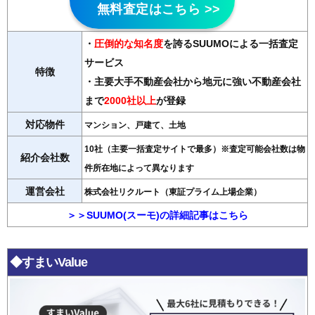
無料査定はこちら >>
・
圧倒的な知名度
を誇るSUUMOによる一括査定
サービス
特徴
・主要大手不動産会社から地元に強い不動産会社
まで
2000社以上
が登録
対応物件
マンション、戸建て、土地
10社（主要一括査定サイトで最多）※査定可能会社数は物
紹介会社数
件所在地によって異なります
運営会社
株式会社リクルート（東証プライム上場企業）
＞＞SUUMO(スーモ)の詳細記事はこちら
◆すまいValue