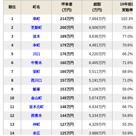
坪単価
総額
10年前比
順位
町名
(万円)
(万円)
変動率
1
幸町
214万円
7,484万円
102.3%
2
芝新町
200万円
6,008万円
75.8%
3
並木
189万円
9,636万円
77.0%
4
本町
179万円
4,481万円
70.6%
5
川口
176万円
4,220万円
66.2%
6
中青木
160万円
6,405万円
71.6%
7
栄町
160万円
5,511万円
68.9%
8
西川口
157万円
5,191万円
71.0%
9
飯塚
153万円
5,108万円
56.0%
10
金山町
149万円
5,874万円
64.9%
11
並木元町
146万円
6,434万円
66.7%
12
西青木
144万円
5,334万円
54.8%
13
仲町
127万円
4,329万円
55.3%
14
末広
125万円
3,988万円
53.9%