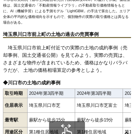
61
前川町
70万円
2,164万円
21.1%
移は、国土交通省の「
不動産情報ライブラリ
」の不動産取引価格情報をもと
に、AI（機械学習）による予測モデル「LightGBM」の手法で算出した。エリア
62
柳根町
70万円
2,572万円
23.7%
全体の平均的な価格傾向を示すもので、個別物件の実際の取引価格とは異なる
63
辻
68万円
2,648万円
30.8%
場合がある。
64
安行領根岸
67万円
2,427万円
21.2%
埼玉県川口市前上町の土地の過去の売買事例
65
八幡木
67万円
2,983万円
24.5%
66
安行慈林
66万円
2,442万円
38.2%
埼玉県川口市前上町付近での実際の土地の成約事例（売
却事例、国土交通省公開）を見てみよう。実際の売買は、
67
伊刈
66万円
1,645万円
23.6%
さまざまな物件が含まれているため、価格はかなりバラバ
68
東領家
64万円
3,671万円
30.6%
ラだが、 土地の価格相場算定の参考としよう。
69
本蓮
64万円
4,018万円
31.7%
70
行衛
63万円
2,626万円
20.4%
◆川口市の土地の成約事例
71
赤井
62万円
2,459万円
25.8%
取引時期
2024年第3四半期
2024年第3四半期
20
72
桜町
61万円
1,758万円
36.6%
住居表示
埼玉県川口市芝
埼玉県川口市芝富士
埼玉
73
東本郷
60万円
2,348万円
26.6%
74
安行吉岡
58万円
2,244万円
32.9%
青木
赤井
赤芝新田
赤山
朝日
新井宿
新井町
安行
安行北谷
最寄駅
蕨駅から徒歩15分
蕨駅から徒歩19分
蕨駅
安行吉蔵
安行慈林
安行出羽
安行藤八
安行原
安行吉岡
75
安行出羽
57万円
2,891万円
28.2%
安行領家
安行領根岸
飯塚
飯原町
伊刈
石神
江戸
江戸袋
大竹
用途区分
第1種住居地域
第1種住居地域
第1
金山町
上青木
上青木西
川口
木曽呂
北園町
北原台
行衛
76
江戸
56万円
4,456万円
30.5%