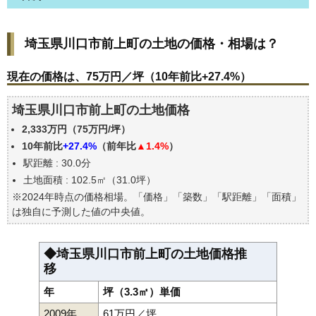
埼玉県川口市前上町の土地の価格・相場は？
埼玉県川口市前上町の土地の価格・相場は？
現在の価格は、75万円／坪（10年前比+27.4%）
価格を詳細に分析しよう
現在の価格は、75万円／坪（10年前比+27.4%）
駅からの徒歩距離で価格はどうなる？
埼玉県川口市前上町の土地価格
埼玉県川口市前上町の土地の過去の売買事例
2,333万円（75万円/坪）
公示地価はいくら
10年前比
+27.4%
（前年比
▲1.4%
）
エリアの将来性を人口予想から検討しよう
駅距離 : 30.0分
自分の年収でいくらの不動産が買える？
土地面積 : 102.5㎡（31.0坪）
※2024年時点の価格相場。「価格」「築数」「駅距離」「面積」
は独自に予測した値の中央値。
◆埼玉県川口市前上町の土地価格推
移
年
坪（3.3㎡）単価
2009年
61万円／坪