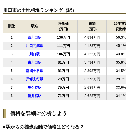
15
青木
123万円
5,285万円
56.1%
川口市の土地相場ランキング（駅）
16
南町
123万円
3,687万円
42.0%
17
芝樋ノ爪
121万円
3,323万円
55.0%
坪単価
総額
10年前比
順位
駅名
(万円)
(万円)
変動率
18
芝中田
120万円
5,836万円
43.1%
1
西川口駅
136万円
4,894万円
50.3%
19
元郷
118万円
4,724万円
45.4%
2
川口元郷駅
111万円
4,123万円
45.1%
20
原町
117万円
3,572万円
50.7%
3
川口駅
106万円
4,122万円
43.8%
21
戸塚
115万円
5,639万円
58.2%
4
東川口駅
81万円
3,734万円
35.8%
22
朝日
109万円
4,122万円
64.1%
5
南鳩ケ谷駅
81万円
3,398万円
34.5%
23
鳩ケ谷緑町
108万円
4,315万円
37.8%
6
戸塚安行駅
78万円
3,273万円
29.7%
24
宮町
106万円
3,192万円
43.1%
7
鳩ケ谷駅
75万円
2,689万円
33.6%
25
東川口
106万円
6,219万円
49.2%
8
新井宿駅
71万円
2,628万円
34.1%
26
芝
106万円
3,176万円
34.3%
27
小谷場
102万円
3,987万円
36.3%
価格を詳細に分析しよう
28
戸塚南
98万円
3,923万円
36.9%
29
上青木西
97万円
3,309万円
35.0%
■駅からの徒歩距離で価格はどうなる？