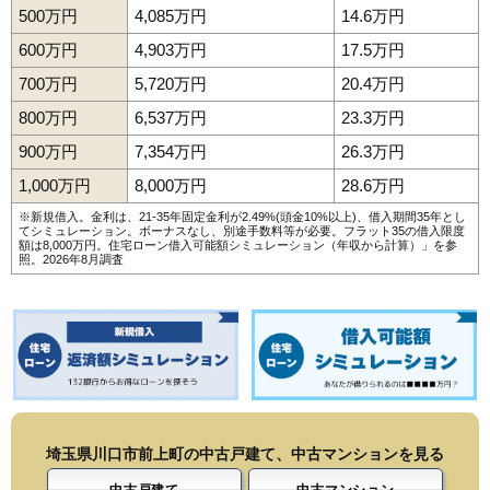
500万円
4,085万円
14.6万円
600万円
4,903万円
17.5万円
700万円
5,720万円
20.4万円
800万円
6,537万円
23.3万円
900万円
7,354万円
26.3万円
1,000万円
8,000万円
28.6万円
※新規借入。金利は、21-35年固定金利が2.49%(頭金10%以上)、借入期間35年とし
てシミュレーション。ボーナスなし、別途手数料等が必要。フラット35の借入限度
額は8,000万円。
住宅ローン借入可能額シミュレーション（年収から計算）
」を参
照。2026年8月調査
埼玉県川口市前上町の中古戸建て、中古マンションを見る