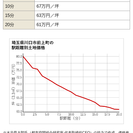
10分
67万円／坪
46
戸塚鋏町
83万円
3,496万円
35.5%
15分
63万円／坪
47
戸塚境町
83万円
3,880万円
39.8%
20分
48
緑町
61万円／坪
82万円
1,467万円
40.6%
49
鳩ケ谷本町
80万円
2,969万円
38.7%
50
安行藤八
80万円
3,073万円
33.1%
51
北園町
80万円
3,267万円
25.0%
52
安行
79万円
3,079万円
33.4%
53
柳崎
79万円
2,864万円
25.2%
54
領家
78万円
3,568万円
30.5%
55
里
76万円
2,820万円
26.9%
56
在家町
76万円
4,189万円
39.6%
57
新井宿
75万円
2,597万円
26.2%
58
前上町
75万円
2,333万円
27.4%
59
赤山
73万円
2,710万円
27.0%
60
弥平
71万円
6,427万円
37.8%
※水谷昂太郎氏（都市空間総合研究所 代表取締役CEO）の協力で作成。価格推