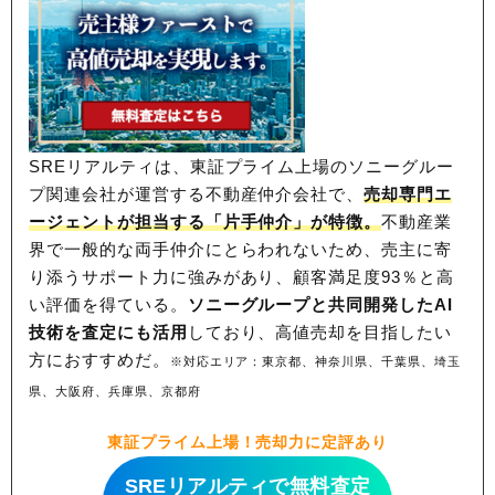
SREリアルティは、東証プライム上場のソニーグルー
プ関連会社が運営する不動産仲介会社で、
売却専門エ
ージェントが担当する「片手仲介」が特徴。
不動産業
界で一般的な両手仲介にとらわれないため、
売主に寄
り添うサポート力に強みがあり、顧客満足度93％と高
い評価を得ている。
ソニーグループと共同開発したAI
技術を査定にも活用
しており、高値売却を目指したい
方におすすめだ。
※対応エリア：東京都、神奈川県、千葉県、埼玉
県、大阪府、兵庫県、京都府
東証プライム上場！売却力に定評あり
SREリアルティで無料査定