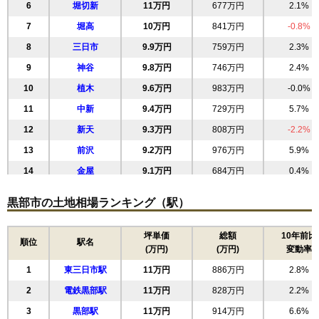
6
堀切新
11万円
677万円
2.1%
7
堀高
10万円
841万円
-0.8%
8
三日市
9.9万円
759万円
2.3%
9
神谷
9.8万円
746万円
2.4%
10
植木
9.6万円
983万円
-0.0%
11
中新
9.4万円
729万円
5.7%
12
新天
9.3万円
808万円
-2.2%
13
前沢
9.2万円
976万円
5.9%
14
金屋
9.1万円
684万円
0.4%
15
堀切
8.7万円
616万円
5.5%
黒部市の土地相場ランキング（駅）
16
石田
8.7万円
575万円
2.2%
17
宇奈月温泉
8.3万円
325万円
-7.3%
坪単価
総額
10年前比
順位
駅名
(万円)
(万円)
変動率
18
荻生
8.0万円
649万円
-3.2%
1
東三日市駅
11万円
886万円
2.8%
19
六天
7.7万円
468万円
-0.1%
2
電鉄黒部駅
11万円
828万円
2.2%
20
山田
7.4万円
664万円
1.8%
3
黒部駅
11万円
914万円
6.6%
21
新堂
7.3万円
615万円
-0.9%