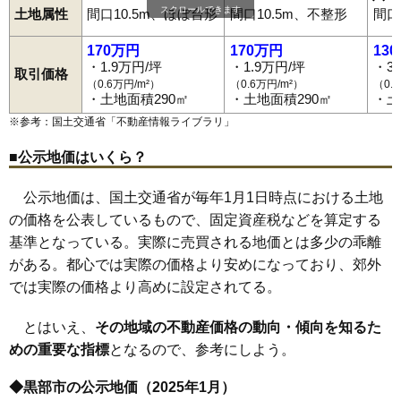
宇奈月町内山
宇奈月町浦山
宇奈月町下立
宇奈月町栃屋
岡
黒部駅
生地駅
電鉄石田駅
電鉄黒部駅
東三日市駅
荻生駅
スクロールできます
土地属性
間口10.5m、ほぼ台形
間口10.5m、不整形
間口
荻生
金屋
北新
北野
沓掛
神谷
正光寺新
新天
新牧野
新町
田家新
長屋駅
舌山駅
若栗駅
栃屋駅
浦山駅
下立駅
宇奈月温泉駅
田家野
立野
天神新
堂田
栃沢
中新
中陣
中野
中野道
古御堂
堀切
宇奈月駅
堀切新
堀高
前沢
牧野
三日市
山田
山田新
山立野
吉田
六天
若栗
170万円
170万円
13
新堂
・1.9万円/坪
・1.9万円/坪
・3
取引価格
（0.6万円/m²）
（0.6万円/m²）
（0.
・土地面積290㎡
・土地面積290㎡
・土
※参考：国土交通省「
不動産情報ライブラリ
」
■公示地価はいくら？
公示地価は、国土交通省が毎年1月1日時点における土地
の価格を公表しているもので、固定資産税などを算定する
基準となっている。実際に売買される地価とは多少の乖離
がある。都心では実際の価格より安めになっており、郊外
では実際の価格より高めに設定されてる。
とはいえ、
その地域の不動産価格の動向・傾向を知るた
めの重要な指標
となるので、参考にしよう。
◆黒部市の公示地価（2025年1月）