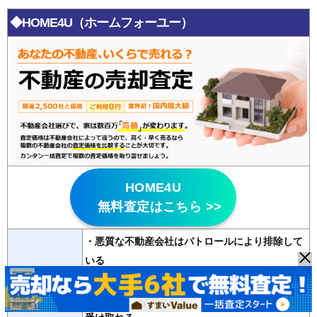
◆HOME4U（ホームフォーユー）
HOME4U
無料査定はこちら >>
・悪質な不動産会社はパトロールにより排除して
いる
特徴
・
20年以上の運営歴
があり信頼性が高い
・2500社の登録会社から最大6社の査定が無料で