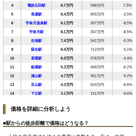
4
電鉄石田駅
8.7万円
599万円
7.5%
22
宇奈月町内山
7.1万円
327万円
-11.2%
5
長屋駅
8.4万円
655万円
-2.5%
23
天神新
6.7万円
543万円
-8.8%
6
宇奈月温泉駅
8.1万円
307万円
-8.5%
24
立野
6.7万円
723万円
7.3%
7
宇奈月駅
8.1万円
307万円
-8.5%
25
生地
6.7万円
521万円
-1.6%
8
生地駅
7.4万円
541万円
-0.3%
26
山立野
6.4万円
495万円
-4.9%
9
荻生駅
6.4万円
712万円
-5.1%
27
正光寺新
6.0万円
669万円
-4.4%
10
若栗駅
6.0万円
576万円
-4.4%
28
犬山
5.8万円
579万円
-4.6%
11
栃屋駅
5.3万円
409万円
-6.2%
29
若栗
5.8万円
586万円
-4.9%
12
浦山駅
4.7万円
561万円
-5.2%
30
岡
5.8万円
630万円
-5.0%
13
舌山駅
4.3万円
624万円
-6.6%
31
中陣
5.7万円
413万円
1.4%
14
下立駅
3.1万円
151万円
-9.6%
32
中野道
5.7万円
309万円
-7.2%
33
栃沢
5.6万円
572万円
-0.9%
価格を詳細に分析しよう
34
飯沢
5.6万円
537万円
-5.9%
35
田家新
5.4万円
580万円
-5.3%
■駅からの徒歩距離で価格はどうなる？
36
石田新
5.3万円
192万円
-22.9%