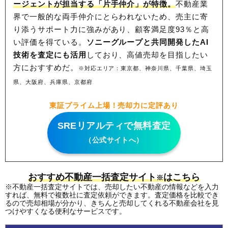
ージェントが担当する「片手仲介」が特徴。
不動産業
界で一般的な両手仲介にとらわれないため、
売主に寄
り添うサポート力に強みがあり、顧客満足度93％と高
い評価を得ている。
ソニーグループと共同開発したAI
技術を査定にも活用
しており、高値売却を目指したい
方におすすめだ。
※対応エリア：東京都、神奈川県、千葉県、埼玉
県、大阪府、兵庫県、京都府
東証プライム上場！売却力に定評あり
SREリアルティで無料査定
（公式サイトへ）
おすすめ不動産一括査定サイト
はこちら
※
※不動産一括査定サイトでは、売却したい不動産の情報などを入力
すれば、無料で複数社に査定依頼ができます。査定価格を比較でき
るので売却相場が分かり、きちんと売却してくれる不動産会社を見
つけやすくなる便利なサービスです。