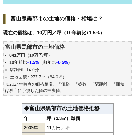
富山県黒部市の土地の価格・相場は？
富山県黒部市の土地の価格・相場は？
現在の価格は、10万円／坪（10年前比+1.5%）
価格を詳細に分析しよう
現在の価格は、10万円／坪（10年前比+1.5%）
駅からの徒歩距離で価格はどうなる？
富山県黒部市の土地価格
富山県黒部市の土地の過去の売買事例
841万円（10万円/坪）
公示地価はいくら
10年前比
+1.5%
（前年比
+0.5%
）
エリアの将来性を人口予想から検討しよう
駅距離 : 14.0分
自分の年収でいくらの不動産が買える？
土地面積 : 277.7㎡（84.0坪）
※2024年時点の価格相場。「価格」「築数」「駅距離」「面積」
は独自に予測した値の中央値。
◆富山県黒部市の土地価格推移
年
坪（3.3㎡）単価
2009年
11万円／坪