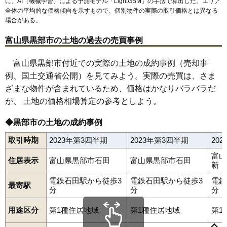
に、AI（機械学習）による予測モデル「LightGBM」の手法で算出した。エリア
全体の平均的な価格傾向を示すもので、個別物件の実際の取引価格とは異なる
場合がある。
富山県黒部市の土地の過去の売買事例
富山県黒部市付近での実際の土地の成約事例（売却事
例、国土交通省公開）を見てみよう。実際の売買は、さま
ざまな物件が含まれているため、価格はかなりバラバラだ
が、 土地の価格相場算定の参考としよう。
◆黒部市の土地の成約事例
取引時期
2023年第3四半期
2023年第3四半期
20
富山
住居表示
富山県黒部市石田
富山県黒部市石田
新
電鉄石田駅から徒歩3
電鉄石田駅から徒歩3
電鉄
最寄駅
分
分
分
用途区分
第1種住居地域
第1種住居地域
第1
阿古屋野
荒俣
荒町
飯沢
生地
石田
石田新
犬山
植木
宇奈月温泉