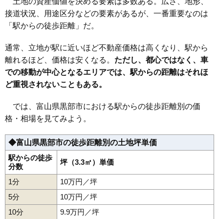
土地の資産価値を決める要素は多数ある。広さ、地形、
37
田家野
5.0万円
419万円
-0.6%
接道状況、用途区分などの要素があるが、一番重要なのは
38
宇奈月町栃屋
4.8万円
282万円
-5.5%
「駅からの徒歩距離」だ。
39
新町
4.7万円
223万円
-16.2%
通常、立地が駅に近いほど不動産価格は高くなり、駅から
40
宇奈月町浦山
4.6万円
561万円
-5.4%
離れるほど、価格は安くなる。
ただし、都心ではなく、車
41
吉田
4.4万円
412万円
-11.7%
での移動が中心となるエリアでは、駅からの距離はそれほ
42
荒俣
4.3万円
153万円
-7.7%
ど重視されないこともある。
43
山田新
4.2万円
819万円
-7.5%
44
荒町
3.8万円
361万円
-13.8%
では、富山県黒部市における駅からの徒歩距離別の価
格・相場を見てみよう。
45
北野
3.7万円
917万円
-3.3%
46
古御堂
3.1万円
419万円
-9.4%
◆富山県黒部市の徒歩距離別の土地坪単価
47
宇奈月町下立
2.9万円
226万円
-10.6%
駅からの徒歩
48
沓掛
坪（3.3㎡）単価
2.2万円
447万円
-4.7%
分数
49
阿古屋野
2.2万円
274万円
-13.4%
1分
10万円／坪
5分
10万円／坪
10分
9.9万円／坪