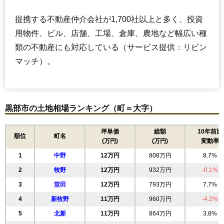
提携する不動産仲介会社が1,700社以上と多く、投資
用物件、ビル、店舗、工場、倉庫、農地など幅広い種
類の不動産にも対応している（サービス提供：リビン
マッチ）。
黒部市の土地相場ランキング（町＝大字）
坪単価
総額
10年前比
順位
町名
(万円)
(万円)
変動率
1
中野
12万円
808万円
8.7%
2
牧野
12万円
932万円
-0.1%
3
堂田
12万円
793万円
7.7%
4
新牧野
11万円
960万円
-4.2%
5
北新
11万円
864万円
3.8%