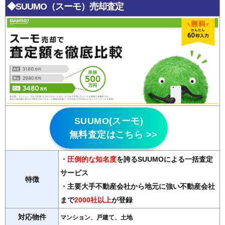
◆SUUMO（スーモ）売却査定
SUUMO(スーモ)
無料査定はこちら >>
・
圧倒的な知名度
を誇るSUUMOによる一括査定
サービス
特徴
・主要大手不動産会社から地元に強い不動産会社
まで
2000社以上
が登録
対応物件
マンション、戸建て、土地