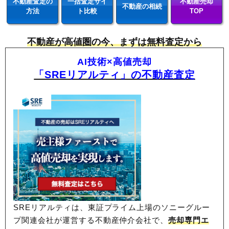
不動産査定の
一括査定サイ
不動産売却
不動産の相続
方法
ト比較
TOP
不動産が高値圏の今、まずは無料査定から
AI技術×高値売却
「SREリアルティ」の不動産査定
SREリアルティは、東証プライム上場のソニーグルー
プ関連会社が運営する不動産仲介会社で、
売却専門エ