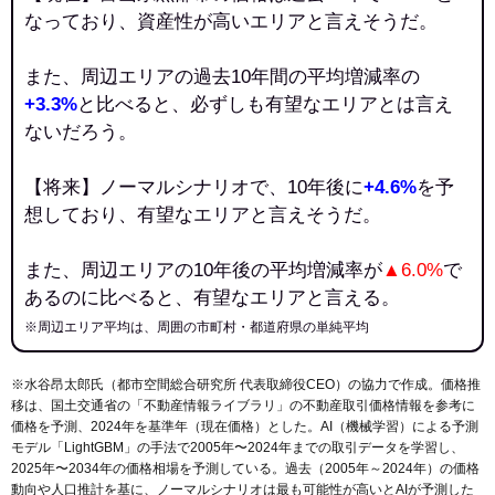
なっており、資産性が高いエリアと言えそうだ。
また、周辺エリアの過去10年間の平均増減率の
+3.3%
と比べると、必ずしも有望なエリアとは言え
ないだろう。
【将来】ノーマルシナリオで、10年後に
+4.6%
を予
想しており、有望なエリアと言えそうだ。
また、周辺エリアの10年後の平均増減率が
▲6.0%
で
あるのに比べると、有望なエリアと言える。
※周辺エリア平均は、周囲の市町村・都道府県の単純平均
※水谷昂太郎氏（都市空間総合研究所 代表取締役CEO）の協力で作成。価格推
移は、国土交通省の「
不動産情報ライブラリ
」の不動産取引価格情報を参考に
価格を予測、2024年を基準年（現在価格）とした。AI（機械学習）による予測
モデル「LightGBM」の手法で2005年〜2024年までの取引データを学習し、
2025年〜2034年の価格相場を予測している。過去（2005年～2024年）の価格
動向や人口推計を基に、ノーマルシナリオは最も可能性が高いとAIが予測した