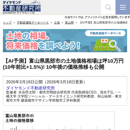
トップ
不動産価格データベース
土地
富山県
【AI予測】富山県黒部市の土地価格相場は
【AI予測】富山県黒部市の土地価格相場は坪10万円
(10年前比+1.5%)! 10年後の価格推移も公開
2026年3月18日公開（2026年3月18日更新）
ダイヤモンド不動産研究所
監修者:
水谷昂太郎・都市空間総合研究所 代表取締役CEO
、
清水千弘・一
橋大学 大学院ソーシャル・データサイエンス研究科教授
、
秋山祐樹・東京
都市大学 建築都市デザイン学部都市工学科教授