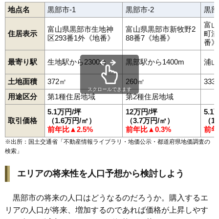
地点名
黒部市-1
黒部市-2
黒部
富山
富山県黒部市生地神
富山県黒部市新牧野2
住居表示
町浦
区293番1外《地番》
88番7《地番》
番》
最寄り駅
生地駅から2300m
黒部駅から1400m
浦山
土地面積
372㎡
260㎡
333
スクロールできます
用途区分
第1種住居地域
第2種住居地域
5.1万円/坪
12万円/坪
5.1
取引価格
（1.6万円/㎡）
（3.7万円/㎡）
（1
前年比▲2.5%
前年比▲0.3%
前年
※出所：国土交通省「
不動産情報ライブラリ・地価公示・都道府県地価調査の
検索
」
エリアの将来性を人口予想から検討しよう
黒部市の将来の人口はどうなるのだろうか。購入するエ
リアの人口が将来、増加するのであれば価格が上昇しやす