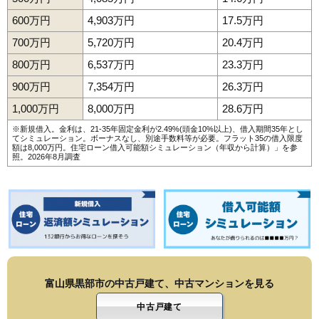
600万円
4,903万円
17.5万円
700万円
5,720万円
20.4万円
800万円
6,537万円
23.3万円
900万円
7,354万円
26.3万円
1,000万円
8,000万円
28.6万円
※新規借入。金利は、21-35年固定金利が2.49%(頭金10%以上)、借入期間35年とし
てシミュレーション。ボーナスなし、別途手数料等が必要。フラット35の借入限度
額は8,000万円。
住宅ローン借入可能額シミュレーション（年収から計算）
」を参
照。2026年8月調査
富山県黒部市の中古戸建て、中古マンションを見る
中古戸建て