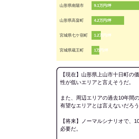
山形県南陽市
9.1万円/坪
山形県高畠町
4.2万円/坪
宮城県七ケ宿町
1.2万円/坪
宮城県蔵王町
1万円/坪
【現在】山形県上山市十日町の価
性が低いエリアと言えそうだ。
また、周辺エリアの過去10年間
有望なエリアとは言えないだろ
【将来】ノーマルシナリオで、1
必要だ。