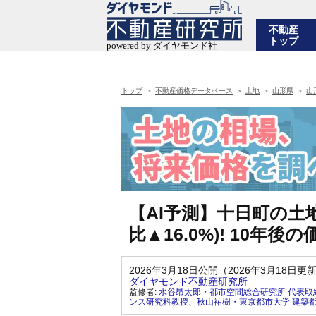
不動産
トップ
トップ
不動産価格データベース
土地
山形県
山
【AI予測】十日町の土地
比▲16.0%)! 10
2026年3月18日公開（2026年3月18日更
ダイヤモンド不動産研究所
監修者:
水谷昂太郎・都市空間総合研究所 代表取
ンス研究科教授
、
秋山祐樹・東京都市大学 建築