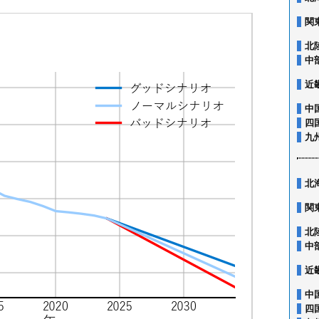
関
北
中
近
中
四
九
北
関
北
中
近
中
四