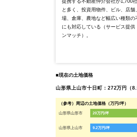
提携する不動産仲介会社が1,700
と多く、投資用物件、ビル、店舗
場、倉庫、農地など幅広い種類の
にも対応している（サービス提供
ンマッチ）。
■現在の土地価格
山形県上山市十日町：272万円（8.9
（参考）周辺の土地価格（万円/坪）
山形県山形市
20万円/坪
山形県上山市
9.2万円/坪