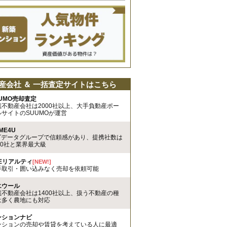
産会社 ＆ 一括査定サイトはこちら
UMO売却査定
載不動産会社は2000社以上、大手負動産ポー
ルサイトのSUUMOが運営
ME4U
TTデータグループで信頼感があり、提携社数は
00社と業界最大級
REリアルティ
[NEW!]
手取引・囲い込みなく売却を依頼可能
エウール
載不動産会社は1400社以上、扱う不動産の種
は多く農地にも対応
ンションナビ
ンションの売却や賃貸を考えている人に最適