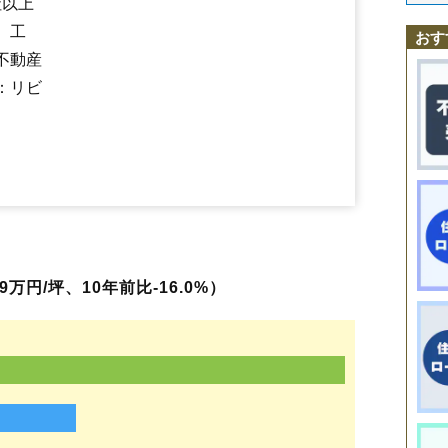
社以上
石崎
御井戸丁
大石
金生
金生西
金生東
金瓶
金谷
軽井沢
河崎
北町
高
沢丁
羽前中山駅
三本松
関根
かみのやま温泉駅
高松
鶴脛町
藤吾
茂吉記念館前駅
十日町
長清水
永野
中山
東町
弁天
、工
おす
松山
美咲町
矢来
八日町
みはらしの丘
不動産
：リビ
万円/坪、10年前比-16.0%）