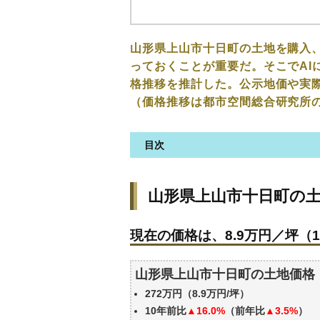
山形県上山市十日町の土地を購入
っておくことが重要だ。そこでAI
格推移を推計した。公示地価や実
（価格推移は都市空間総合研究所
目次
山形県上山市十日町の土地の価
山形県上山市十日町の
現在の価格は、8.9万円／坪（1
価格を詳細に分析しよう
現在の価格は、8.9万円／坪（1
駅からの徒歩距離で価格はどう
山形県上山市十日町の土地の過
山形県上山市十日町の土地価格
公示地価はいくら
272万円（8.9万円/坪）
エリアの将来性を人口予想から
10年前比
▲16.0%
（前年比
▲3.5%
）