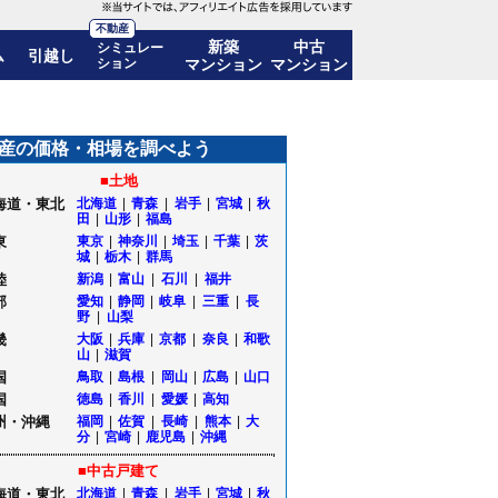
不動産
新築
中古
シミュレー
ム
引越し
ション
マンション
マンション
推移も公開｜山形県上山市
産の価格・相場を調べよう
■土地
海道・東北
北海道
|
青森
|
岩手
|
宮城
|
秋
田
|
山形
|
福島
東
東京
|
神奈川
|
埼玉
|
千葉
|
茨
城
|
栃木
|
群馬
陸
新潟
|
富山
|
石川
|
福井
部
愛知
|
静岡
|
岐阜
|
三重
|
長
野
|
山梨
畿
大阪
|
兵庫
|
京都
|
奈良
|
和歌
山
|
滋賀
国
鳥取
|
島根
|
岡山
|
広島
|
山口
国
徳島
|
香川
|
愛媛
|
高知
州・沖縄
福岡
|
佐賀
|
長崎
|
熊本
|
大
分
|
宮崎
|
鹿児島
|
沖縄
■中古戸建て
海道・東北
北海道
|
青森
|
岩手
|
宮城
|
秋