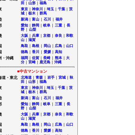
田
|
山形
|
福島
東
東京
|
神奈川
|
埼玉
|
千葉
|
茨
城
|
栃木
|
群馬
陸
新潟
|
富山
|
石川
|
福井
部
愛知
|
静岡
|
岐阜
|
三重
|
長
野
|
山梨
畿
大阪
|
兵庫
|
京都
|
奈良
|
和歌
山
|
滋賀
国
鳥取
|
島根
|
岡山
|
広島
|
山口
国
徳島
|
香川
|
愛媛
|
高知
州・沖縄
福岡
|
佐賀
|
長崎
|
熊本
|
大
分
|
宮崎
|
鹿児島
|
沖縄
■中古マンション
海道・東北
北海道
|
青森
|
岩手
|
宮城
|
秋
田
|
山形
|
福島
東
東京
|
神奈川
|
埼玉
|
千葉
|
茨
城
|
栃木
|
群馬
陸
新潟
|
富山
|
石川
|
福井
部
愛知
|
静岡
|
岐阜
|
三重
|
長
野
|
山梨
畿
大阪
|
兵庫
|
京都
|
奈良
|
和歌
山
|
滋賀
国
鳥取
|
島根
|
岡山
|
広島
|
山口
国
徳島
|
香川
|
愛媛
|
高知