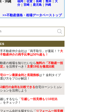
州・沖縄
福岡
|
佐賀
|
長崎
|
熊本
|
大
分
|
宮崎
|
鹿児島
|
沖縄
>>不動産価格・相場データベーストップ
cs
手不動産仲介会社は「両手取引」が蔓延！？
大
不動産仲介の両手比率は50%超も！
動産の相場を知りたいなら
無料の「不動産一括
定」
を活用すべき！
主要19社を徹底比較
宅ローン最新金利と長期推移
は？ 金利タイプ
選び方をプロが解説！
32銀行の金利を比較できる
住宅ローンシミュレ
ションを活用しよう
越しするなら「
引越し一括見積もり10社比
」をチェック！
フォーム会社を探すなら「
リフォーム一括見積