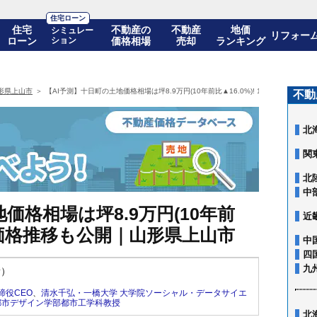
住宅ローン
住宅
不動産の
不動産
地価
シミュレー
リフォー
ローン
ション
価格相場
売却
ランキング
形県上山市
【AI予測】十日町の土地価格相場は坪8.9万円(10年前比▲16.0%)! 10年後の価格
不動
北
関
北
中
価格相場は坪8.9万円(10年前
近
年後の価格推移も公開｜山形県上山市
中
四
九
新）
締役CEO
、
清水千弘・一橋大学 大学院ソーシャル・データサイエ
都市デザイン学部都市工学科教授
北