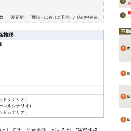
買える？
も
新
築数」「駅距離」「面積」は独自に予測した値の中央値。
ッ
不動
格推移
価
グッドシナリオ）
ノーマルシナリオ）
バッドシナリオ）
としては「公示地価」があるが、"実勢価格