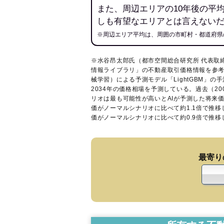
また、周辺エリアの10年後の平
しも有望なエリアとは言えない
※周辺エリア平均は、周囲の市町村・都道府県
※水谷昂太郎氏（都市空間総合研究所 代表取
情報ライブラリ
」の不動産取引価格情報を参考
械学習）による予測モデル「LightGBM」の手
2034年の価格相場を予測している。過去（2
リオは最も可能性が高いとAIが予測した将来
価がノーマルシナリオに比べて約1.1倍で推
価がノーマルシナリオに比べて約0.9倍で推
最寄り