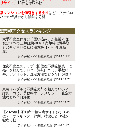
りサイト
」12社を徹底比較！
築マンションを値引きする会社
はどこ？デベロ
パーの懐具合から傾向を分析
産売却アクセスランキング
大手不動産仲介は「囲い込み」が蔓延?! 住
友は50%で三井は約40％！売却時は両手取
引比率が高い会社に注意を【2026年最新
版】
ダイヤモンド不動産研究所（2024.2.13）
住友不動産ステップ（旧住友不動産販売）に
売却を頼んでいい？ 評判口コミ、手数料
率、デメリット、査定方法などを辛口評価！
ダイヤモンド不動産研究所（2023.11.7）
東急リバブルに不動産売却を頼んでいい？
評判口コミ、手数料率、デメリット、査定方
法などを辛口評価！
ダイヤモンド不動産研究所（2023.11.7）
【2026年】不動産一括査定サイトおすすめ
は？ ランキング、評判、特徴など16社を
徹底比較！
ダイヤモンド不動産研究所（2024.1.22）