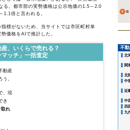
る。都市部の実勢価格は公示地価の1.5～2.0
～1.1倍と言われる。
指標がないため、当サイトでは市区町村単
勢価格をAIで推計した。
動産、いくらで売れる？
不動
ンマッチ」一括査定
北
関
不動産
北
ろう。
中
近
で、現
でき
中
四
け取れ
九