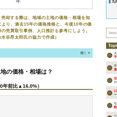
九
、売却する際は、地域の土地の価格・相場を知
により、過去15年の価格推移と、今後10年の価
際の売買取引事例、人口推計も参考にしよう。
の水谷昂太郎氏の協力で作成）
Topi
開く ▼
大
手
不
格・相場は？
査
土地の価格・相場は？
0年前比▲16.0%）
住
の
0年前比▲16.0%）
なる？
1
ー
去の売買事例
引
較
検討しよう
リ