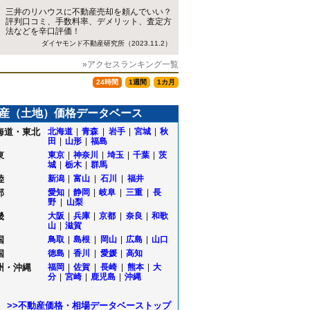
三井のリハウスに不動産売却を頼んでいい？
評判口コミ、手数料率、デメリット、査定方
法などを辛口評価！
ダイヤモンド不動産研究所（2023.11.2）
»アクセスランキング一覧
24時間
1週間
1カ月
産（土地）価格データベース
海道・東北
北海道
|
青森
|
岩手
|
宮城
|
秋
田
|
山形
|
福島
東
東京
|
神奈川
|
埼玉
|
千葉
|
茨
城
|
栃木
|
群馬
陸
新潟
|
富山
|
石川
|
福井
部
愛知
|
静岡
|
岐阜
|
三重
|
長
野
|
山梨
畿
大阪
|
兵庫
|
京都
|
奈良
|
和歌
山
|
滋賀
国
鳥取
|
島根
|
岡山
|
広島
|
山口
国
徳島
|
香川
|
愛媛
|
高知
州・沖縄
福岡
|
佐賀
|
長崎
|
熊本
|
大
分
|
宮崎
|
鹿児島
|
沖縄
>>不動産価格・相場データベーストップ