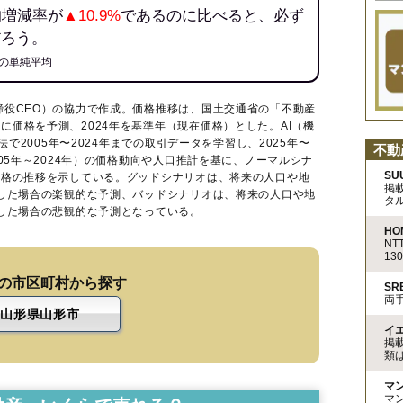
均増減率が
▲10.9%
であるのに比べると、必ず
だろう。
の単純平均
締役CEO）の協力で作成。価格推移は、国土交通省の「
不動産
に価格を予測、2024年を基準年（現在価格）とした。AI（機
法で2005年〜2024年までの取引データを学習し、2025年〜
不動
005年～2024年）の価格動向や人口推計を基に、ノーマルシナ
SU
価格の推移を示している。グッドシナリオは、将来の人口や地
掲
移した場合の楽観的な予測、バッドシナリオは、将来の人口や地
タ
移した場合の悲観的な予測となっている。
HO
N
13
の市区町村から探す
S
両
山形県山形市
イ
掲
類
マ
マ