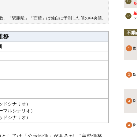
買える？
も
新
築数」「駅距離」「面積」は独自に予測した値の中央値。
ッ
不動
推移
価
グッドシナリオ）
ノーマルシナリオ）
バッドシナリオ）
としては「公示地価」があるが、"実勢価格