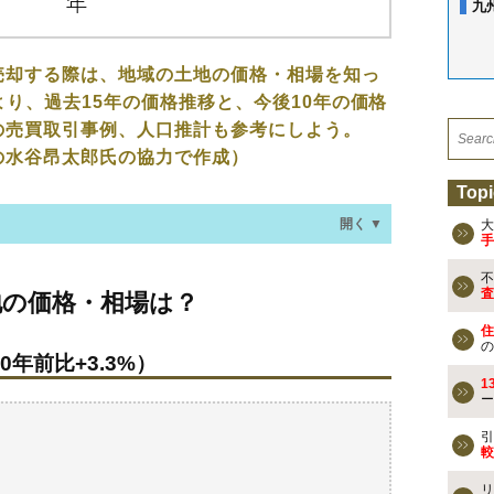
九
売却する際は、地域の土地の価格・相場を知っ
より、過去15年の価格推移と、今後10年の価格
の売買取引事例、人口推計も参考にしよう。
の水谷昂太郎氏の協力で作成）
Topi
開く ▼
大
手
不
・相場は？
査
地の価格・相場は？
0年前比+3.3%）
住
の
0年前比+3.3%）
なる？
1
ー
の売買事例
引
較
検討しよう
リ