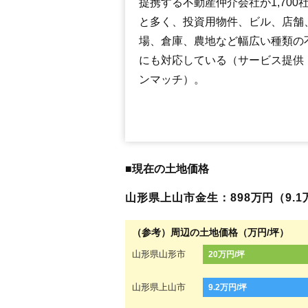
提携する不動産仲介会社が1,700
と多く、投資用物件、ビル、店舗
場、倉庫、農地など幅広い種類の
にも対応している（サービス提供
ンマッチ）。
■現在の土地価格
山形県上山市金生：898万円（9.1万
（参考）周辺の土地価格（万円/坪）
山形県山形市
20万円/坪
山形県上山市
9.2万円/坪