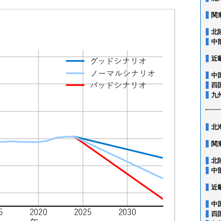
関
北
中
近
中
四
九
北
関
北
中
近
中
四