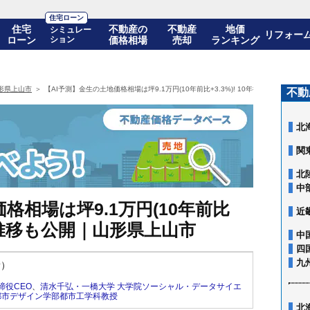
住宅ローン
住宅
不動産の
不動産
地価
シミュレー
リフォー
ローン
ション
価格相場
売却
ランキング
形県上山市
【AI予測】金生の土地価格相場は坪9.1万円(10年前比+3.3%)! 10年後の価格推移
不動
北
関
北
中
格相場は坪9.1万円(10年前比
近
価格推移も公開｜山形県上山市
中
四
九
新）
締役CEO
、
清水千弘・一橋大学 大学院ソーシャル・データサイエ
都市デザイン学部都市工学科教授
北