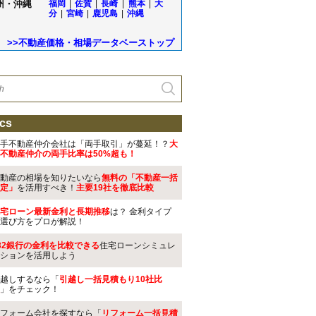
州・沖縄
福岡
|
佐賀
|
長崎
|
熊本
|
大
分
|
宮崎
|
鹿児島
|
沖縄
>>不動産価格・相場データベーストップ
cs
手不動産仲介会社は「両手取引」が蔓延！？
大
不動産仲介の両手比率は50%超も！
動産の相場を知りたいなら
無料の「不動産一括
定」
を活用すべき！
主要19社を徹底比較
宅ローン最新金利と長期推移
は？ 金利タイプ
選び方をプロが解説！
32銀行の金利を比較できる
住宅ローンシミュレ
ションを活用しよう
越しするなら「
引越し一括見積もり10社比
」をチェック！
フォーム会社を探すなら「
リフォーム一括見積