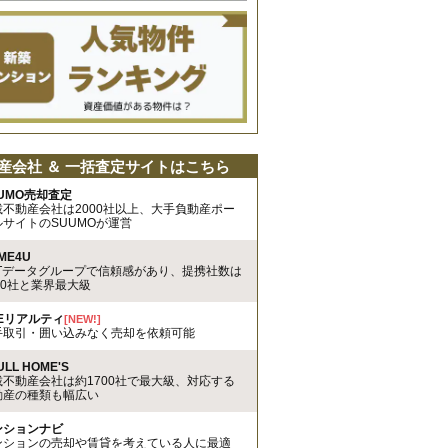
産会社 ＆ 一括査定サイトはこちら
UMO売却査定
載不動産会社は2000社以上、大手負動産ポー
ルサイトのSUUMOが運営
ME4U
TTデータグループで信頼感があり、提携社数は
00社と業界最大級
REリアルティ
[NEW!]
手取引・囲い込みなく売却を依頼可能
ULL HOME'S
載不動産会社は約1700社で最大級、対応する
動産の種類も幅広い
ンションナビ
ンションの売却や賃貸を考えている人に最適