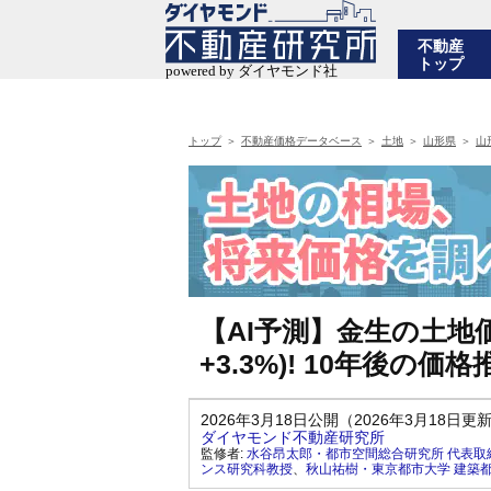
不動産
トップ
トップ
不動産価格データベース
土地
山形県
山
【AI予測】金生の土地価
+3.3%)! 10年後の
2026年3月18日公開（2026年3月18日更
ダイヤモンド不動産研究所
監修者:
水谷昂太郎・都市空間総合研究所 代表取
ンス研究科教授
、
秋山祐樹・東京都市大学 建築