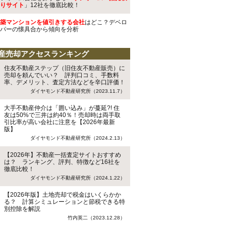
りサイト
」12社を徹底比較！
築マンションを値引きする会社
はどこ？デベロ
パーの懐具合から傾向を分析
産売却アクセスランキング
住友不動産ステップ（旧住友不動産販売）に
売却を頼んでいい？ 評判口コミ、手数料
率、デメリット、査定方法などを辛口評価！
ダイヤモンド不動産研究所（2023.11.7）
大手不動産仲介は「囲い込み」が蔓延?! 住
友は50%で三井は約40％！売却時は両手取
引比率が高い会社に注意を【2026年最新
版】
ダイヤモンド不動産研究所（2024.2.13）
【2026年】不動産一括査定サイトおすすめ
は？ ランキング、評判、特徴など16社を
徹底比較！
ダイヤモンド不動産研究所（2024.1.22）
【2026年版】土地売却で税金はいくらかか
る？ 計算シミュレーションと節税できる特
別控除を解説
竹内英二（2023.12.28）