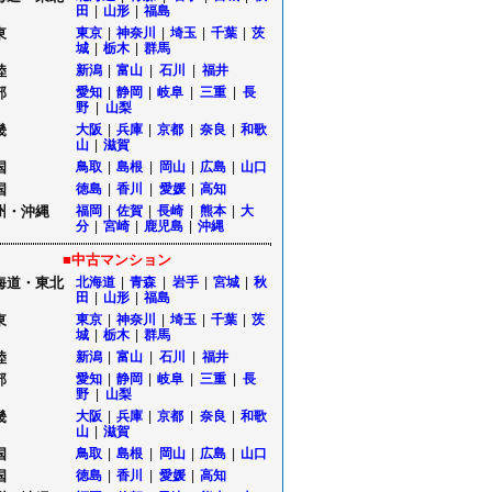
田
|
山形
|
福島
東
東京
|
神奈川
|
埼玉
|
千葉
|
茨
城
|
栃木
|
群馬
陸
新潟
|
富山
|
石川
|
福井
部
愛知
|
静岡
|
岐阜
|
三重
|
長
野
|
山梨
畿
大阪
|
兵庫
|
京都
|
奈良
|
和歌
山
|
滋賀
国
鳥取
|
島根
|
岡山
|
広島
|
山口
国
徳島
|
香川
|
愛媛
|
高知
州・沖縄
福岡
|
佐賀
|
長崎
|
熊本
|
大
分
|
宮崎
|
鹿児島
|
沖縄
■中古マンション
海道・東北
北海道
|
青森
|
岩手
|
宮城
|
秋
田
|
山形
|
福島
東
東京
|
神奈川
|
埼玉
|
千葉
|
茨
城
|
栃木
|
群馬
陸
新潟
|
富山
|
石川
|
福井
部
愛知
|
静岡
|
岐阜
|
三重
|
長
野
|
山梨
畿
大阪
|
兵庫
|
京都
|
奈良
|
和歌
山
|
滋賀
国
鳥取
|
島根
|
岡山
|
広島
|
山口
国
徳島
|
香川
|
愛媛
|
高知