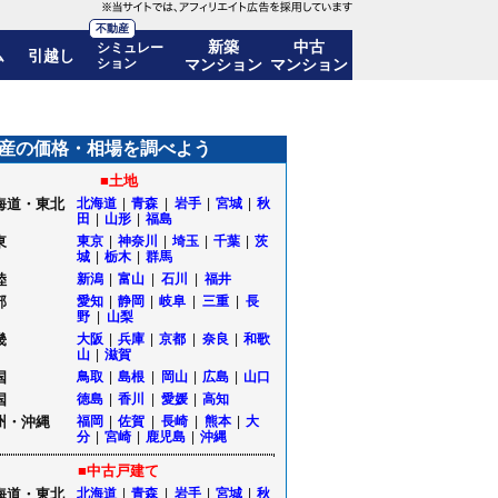
不動産
新築
中古
シミュレー
ム
引越し
ション
マンション
マンション
も公開｜山形県上山市
産の価格・相場を調べよう
■土地
海道・東北
北海道
|
青森
|
岩手
|
宮城
|
秋
田
|
山形
|
福島
東
東京
|
神奈川
|
埼玉
|
千葉
|
茨
城
|
栃木
|
群馬
陸
新潟
|
富山
|
石川
|
福井
部
愛知
|
静岡
|
岐阜
|
三重
|
長
野
|
山梨
畿
大阪
|
兵庫
|
京都
|
奈良
|
和歌
山
|
滋賀
国
鳥取
|
島根
|
岡山
|
広島
|
山口
国
徳島
|
香川
|
愛媛
|
高知
州・沖縄
福岡
|
佐賀
|
長崎
|
熊本
|
大
分
|
宮崎
|
鹿児島
|
沖縄
■中古戸建て
海道・東北
北海道
|
青森
|
岩手
|
宮城
|
秋