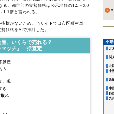
る。都市部の実勢価格は公示地価の1.5～2.0
～1.1倍と言われる。
指標がないため、当サイトでは市区町村単
勢価格をAIで推計した。
動産、いくらで売れる？
不動
ンマッチ」一括査定
北
関
不動産
北
ろう。
中
近
で、現
でき
中
四
け取れ
九