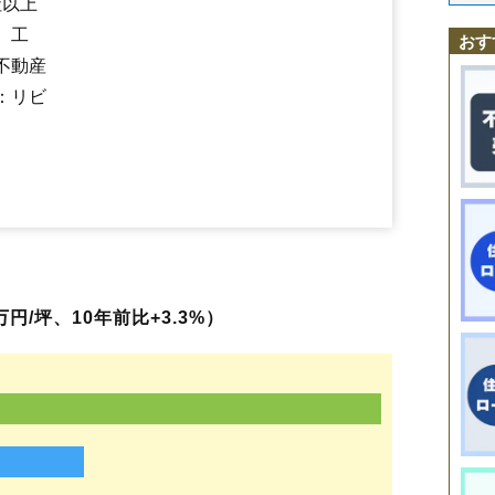
社以上
石崎
御井戸丁
大石
金生
金生西
金生東
金瓶
金谷
軽井沢
河崎
北町
高
沢丁
羽前中山駅
三本松
関根
かみのやま温泉駅
高松
鶴脛町
藤吾
茂吉記念館前駅
十日町
長清水
永野
中山
東町
弁天
、工
おす
松山
美咲町
矢来
八日町
みはらしの丘
不動産
：リビ
円/坪、10年前比+3.3%）