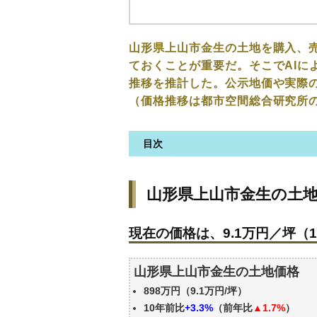
山形県上山市金生の土地を購入、
ておくことが重要だ。そこでAIに
推移を推計した。公示地価や実際
（価格推移は都市空間総合研究所
目次
山形県上山市金生の土地の価格
山形県上山市金生の土
現在の価格は、9.1万円／坪（1
価格を詳細に分析しよう
現在の価格は、9.1万円／坪（1
駅からの徒歩距離で価格はどう
山形県上山市金生の土地の過去
山形県上山市金生の土地価格
公示地価はいくら
898万円（9.1万円/坪）
エリアの将来性を人口予想から
10年前比
+3.3%
（前年比
▲1.7%
）