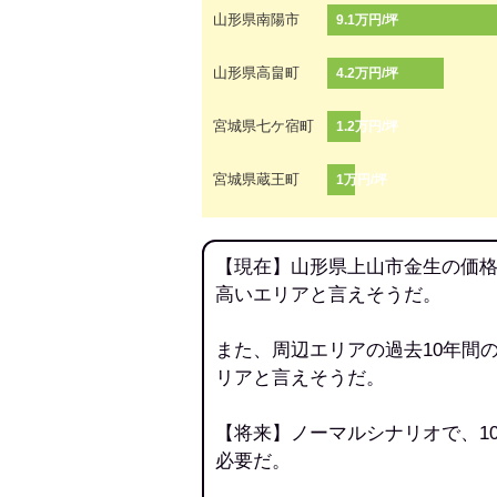
山形県南陽市
9.1万円/坪
山形県高畠町
4.2万円/坪
宮城県七ケ宿町
1.2万円/坪
宮城県蔵王町
1万円/坪
【現在】山形県上山市金生の価格
高いエリアと言えそうだ。
また、周辺エリアの過去10年間
リアと言えそうだ。
【将来】ノーマルシナリオで、1
必要だ。