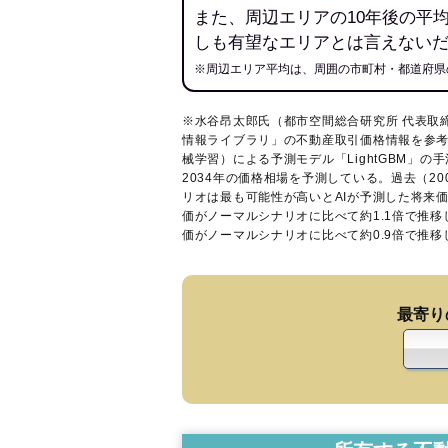
また、周辺エリアの10年後の平
しも有望なエリアとは言えない
※周辺エリア平均は、周囲の市町村・都道府県
※水谷昂太郎氏（都市空間総合研究所 代表取
情報ライブラリ
」の不動産取引価格情報を参考
械学習）による予測モデル「LightGBM」の手
2034年の価格相場を予測している。過去（2
リオは最も可能性が高いとAIが予測した将来
価がノーマルシナリオに比べて約1.1倍で推
価がノーマルシナリオに比べて約0.9倍で推
最寄り