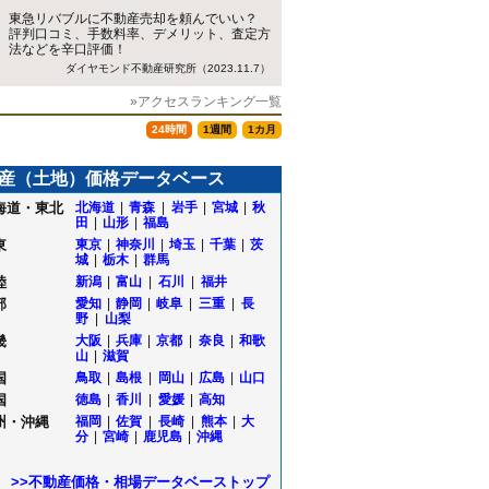
東急リバブルに不動産売却を頼んでいい？
評判口コミ、手数料率、デメリット、査定方
法などを辛口評価！
ダイヤモンド不動産研究所（2023.11.7）
»アクセスランキング一覧
24時間
1週間
1カ月
産（土地）価格データベース
海道・東北
北海道
|
青森
|
岩手
|
宮城
|
秋
田
|
山形
|
福島
東
東京
|
神奈川
|
埼玉
|
千葉
|
茨
城
|
栃木
|
群馬
陸
新潟
|
富山
|
石川
|
福井
部
愛知
|
静岡
|
岐阜
|
三重
|
長
野
|
山梨
畿
大阪
|
兵庫
|
京都
|
奈良
|
和歌
山
|
滋賀
国
鳥取
|
島根
|
岡山
|
広島
|
山口
国
徳島
|
香川
|
愛媛
|
高知
州・沖縄
福岡
|
佐賀
|
長崎
|
熊本
|
大
分
|
宮崎
|
鹿児島
|
沖縄
>>不動産価格・相場データベーストップ