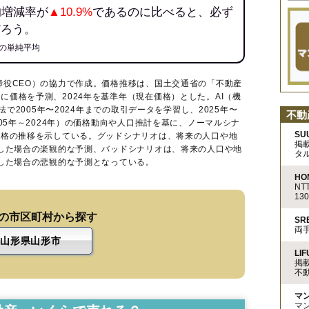
均増減率が
▲10.9%
であるのに比べると、必ず
だろう。
の単純平均
締役CEO）の協力で作成。価格推移は、国土交通省の「
不動産
に価格を予測、2024年を基準年（現在価格）とした。AI（機
法で2005年〜2024年までの取引データを学習し、2025年〜
不動
005年～2024年）の価格動向や人口推計を基に、ノーマルシナ
SU
価格の推移を示している。グッドシナリオは、将来の人口や地
掲
移した場合の楽観的な予測、バッドシナリオは、将来の人口や地
タ
移した場合の悲観的な予測となっている。
HO
N
13
の市区町村から探す
S
両
山形県山形市
LIF
掲
不
マ
マ