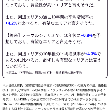
なっており、資産性が高いエリアと言えそうだ。
また、周辺エリアの過去10年間の平均増減率の
+4.2%
と比べると、有望なエリアと言えそうだ。
【将来】ノーマルシナリオで、10年後に
+0.8%
を予
想しており、有望なエリアと言えそうだ。
また、周辺エリアの10年後の平均増減率が
+4.3%
で
あるのに比べると、必ずしも有望なエリアとは言え
ないだろう。
※周辺エリア平均は、周囲の市町村・都道府県の単純平均
※水谷昂太郎氏（都市空間総合研究所 代表取締役CEO）の協力で作成。価格推
移は、国土交通省の「
不動産情報ライブラリ
」の不動産取引価格情報を参考に
価格を予測、2024年を基準年（現在価格）とした。AI（機械学習）による予測
モデル「LightGBM」の手法で2005年〜2024年までの取引データを学習し、
2025年〜2034年の価格相場を予測している。過去（2005年～2024年）の価格
動向や人口推計を基に、ノーマルシナリオは最も可能性が高いとAIが予測した