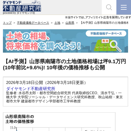
トップ
不動産価格データベース
土地
山形県
【AI予測】山形県南陽市の土地価格相場は坪
【AI予測】山形県南陽市の土地価格相場は坪9.1万円
(10年前比+9.6%)! 10年後の価格推移も公開
2026年3月18日公開（2026年3月18日更新）
ダイヤモンド不動産研究所
監修者:
水谷昂太郎・都市空間総合研究所 代表取締役CEO
、
清水千弘・一
橋大学 大学院ソーシャル・データサイエンス研究科教授
、
秋山祐樹・東京
都市大学 建築都市デザイン学部都市工学科教授