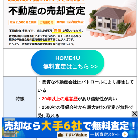
HOME4U
無料査定はこちら >>
・悪質な不動産会社はパトロールにより排除して
いる
特徴
・
20年以上の運営歴
があり信頼性が高い
・2500社の登録会社から最大6社の査定が無料で
受け取れる
マンション、戸建て、土地、ビル、アパート、店舗・事務
対応物件
所