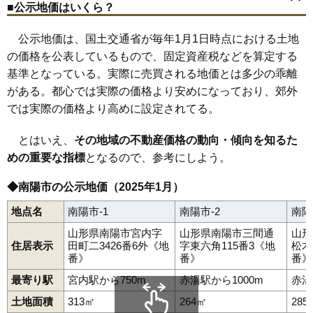
■公示地価はいくら？
赤湯
池黒
漆山
金山
蒲生田
椚塚
郡山
島貫
高梨
竹原
長岡
中ノ目
赤湯駅
中川駅
南陽市役所駅
宮内駅
梨郷駅
二色根
爼柳
三間通
宮内
若狭郷屋
和田
公示地価は、国土交通省が毎年1月1日時点における土地
の価格を公表しているもので、固定資産税などを算定する
基準となっている。実際に売買される地価とは多少の乖離
がある。都心では実際の価格より安めになっており、郊外
では実際の価格より高めに設定されてる。
とはいえ、
その地域の不動産価格の動向・傾向を知るた
めの重要な指標
となるので、参考にしよう。
◆南陽市の公示地価（2025年1月）
地点名
南陽市-1
南陽市-2
南陽
山形県南陽市宮内字
山形県南陽市三間通
山形
住居表示
田町二3426番6外《地
字東六角115番3《地
松木
番》
番》
番》
最寄り駅
宮内駅から750m
赤湯駅から1000m
赤湯
土地面積
313㎡
264㎡
285