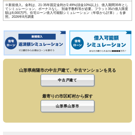
※新規借入。金利は、21-35年固定金利が2.49%(頭金10%以上)、借入期間35年とし
てシミュレーション。ボーナスなし、別途手数料等が必要。フラット35の借入限度
額は8,000万円。
住宅ローン借入可能額シミュレーション（年収から計算）
」を参
照。2026年8月調査
山形県南陽市の中古戸建て、中古マンションを見る
中古戸建て
最寄りの市区町村から探す
山形県山形市