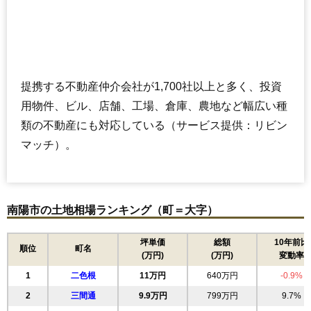
提携する不動産仲介会社が1,700社以上と多く、投資
用物件、ビル、店舗、工場、倉庫、農地など幅広い種
類の不動産にも対応している（サービス提供：リビン
マッチ）。
南陽市の土地相場ランキング（町＝大字）
坪単価
総額
10年前比
順位
町名
(万円)
(万円)
変動率
1
二色根
11万円
640万円
-0.9%
2
三間通
9.9万円
799万円
9.7%