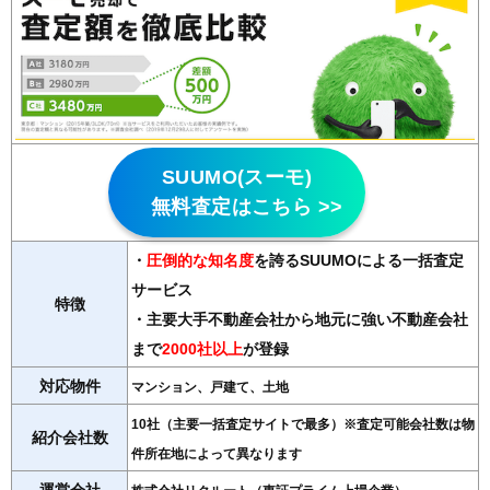
SUUMO(スーモ)
無料査定はこちら >>
・
圧倒的な知名度
を誇るSUUMOによる一括査定
サービス
特徴
・主要大手不動産会社から地元に強い不動産会社
まで
2000社以上
が登録
対応物件
マンション、戸建て、土地
10社（主要一括査定サイトで最多）※査定可能会社数は物
紹介会社数
件所在地によって異なります