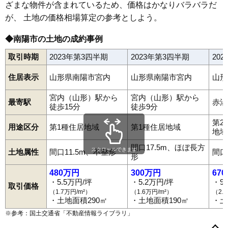
ざまな物件が含まれているため、価格はかなりバラバラだ
が、 土地の価格相場算定の参考としよう。
◆南陽市の土地の成約事例
取引時期
2023年第3四半期
2023年第3四半期
20
住居表示
山形県南陽市宮内
山形県南陽市宮内
山形
宮内（山形）駅から
宮内（山形）駅から
最寄駅
赤湯
徒歩15分
徒歩9分
第2
用途区分
第1種住居地域
第1種住居地域
地域
間口17.5m、ほぼ長方
スクロールできます
土地属性
間口11.5m、不整形
間口
形
480万円
300万円
67
・5.5万円/坪
・5.2万円/坪
・9
取引価格
（1.7万円/m²）
（1.6万円/m²）
（2.
・土地面積290㎡
・土地面積190㎡
・土
※参考：国土交通省「
不動産情報ライブラリ
」