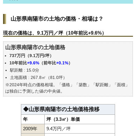
山形県南陽市の土地の価格・相場は？
山形県南陽市の土地の価格・相場は？
現在の価格は、9.1万円／坪（10年前比+9.6%）
価格を詳細に分析しよう
現在の価格は、9.1万円／坪（10年前比+9.6%）
駅からの徒歩距離で価格はどうなる？
山形県南陽市の土地価格
山形県南陽市の土地の過去の売買事例
737万円（9.1万円/坪）
公示地価はいくら
10年前比
+9.6%
（前年比
+0.1%
）
エリアの将来性を人口予想から検討しよう
駅距離 : 15.0分
自分の年収でいくらの不動産が買える？
土地面積 : 267.8㎡（81.0坪）
※2024年時点の価格相場。「価格」「築数」「駅距離」「面積」
は独自に予測した値の中央値。
◆山形県南陽市の土地価格推移
年
坪（3.3㎡）単価
2009年
9.4万円／坪