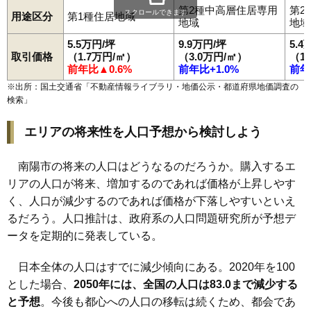
第2種中高層住居専用
第2
スクロールできます
用途区分
第1種住居地域
地域
地域
5.5万円/坪
9.9万円/坪
5.4
取引価格
（1.7万円/㎡）
（3.0万円/㎡）
（1
前年比▲0.6%
前年比+1.0%
前年
※出所：国土交通省「
不動産情報ライブラリ・地価公示・都道府県地価調査の
検索
」
エリアの将来性を人口予想から検討しよう
南陽市の将来の人口はどうなるのだろうか。購入するエ
リアの人口が将来、増加するのであれば価格が上昇しやす
く、人口が減少するのであれば価格が下落しやすいといえ
るだろう。人口推計は、政府系の人口問題研究所が予想デ
ータを定期的に発表している。
日本全体の人口はすでに減少傾向にある。2020年を100
とした場合、
2050年には、全国の人口は83.0まで減少する
と予想
。今後も都心への人口の移転は続くため、都会であ