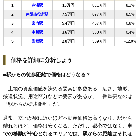
1
赤湯駅
10万円
811万円
8.1%
2
南陽市役所駅
7.5万円
697万円
8.5%
3
宮内駅
5.4万円
457万円
0.8%
4
中川駅
3.6万円
360万円
0.4%
5
梨郷駅
2.0万円
309万円
-12.0%
価格を詳細に分析しよう
■駅からの徒歩距離で価格はどうなる？
土地の資産価値を決める要素は多数ある。広さ、地形、
接道状況、用途区分などの要素があるが、一番重要なのは
「駅からの徒歩距離」だ。
通常、立地が駅に近いほど不動産価格は高くなり、駅から
離れるほど、価格は安くなる。
ただし、都心ではなく、車
での移動が中心となるエリアでは、駅からの距離はそれほ