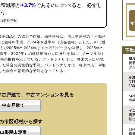
均増減率が
+3.7%
であるのに比べると、必ずし
ろう。
の単純平均
締役CEO）の協力で作成。価格推移は、国土交通省の「
不動産
に価格を予測、2024年を基準年（現在価格）とした。AI（機
法で2005年〜2024年までの取引データを学習し、2025年〜
不動
005年～2024年）の価格動向や人口推計を基に、ノーマルシナ
SU
価格の推移を示している。グッドシナリオは、将来の人口や地
掲
移した場合の楽観的な予測、バッドシナリオは、将来の人口や地
タ
移した場合の悲観的な予測となっている。
HO
N
13
中古戸建て、中古マンションを見る
S
両
中古戸建て
イ
掲
類
の市区町村から探す
LIF
山形県山形市
掲