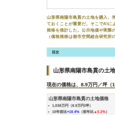
山形県南陽市島貫の土地を購入、
ておくことが重要だ。そこでAIに
推移を推計した。公示地価や実際
（価格推移は都市空間総合研究所
目次
山形県南陽市島貫の土地の価格
山形県南陽市島貫の土
現在の価格は、8.9万円／坪（10
価格を詳細に分析しよう
現在の価格は、8.9万円／坪（10
駅からの徒歩距離で価格はどう
山形県南陽市島貫の土地の過去
山形県南陽市島貫の土地価格
公示地価はいくら
1,038万円（8.9万円/坪）
エリアの将来性を人口予想から
10年前比
+10.4%
（前年比
▲0.2%
）