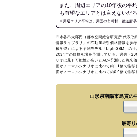
また、周辺エリアの10年後の平
も有望なエリアとは言えないだ
※周辺エリア平均は、周囲の市町村・都道府県
※水谷昂太郎氏（都市空間総合研究所 代表取
情報ライブラリ
」の不動産取引価格情報を参考
械学習）による予測モデル「LightGBM」の手
2034年の価格相場を予測している。過去（2
リオは最も可能性が高いとAIが予測した将来
価がノーマルシナリオに比べて約1.1倍で推
価がノーマルシナリオに比べて約0.9倍で推
山形県南陽市島貫の
最寄り