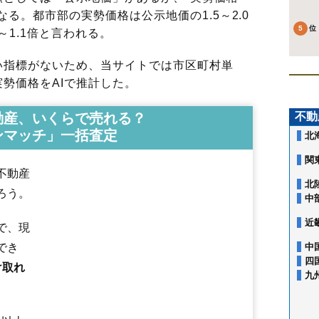
る。都市部の実勢価格は公示地価の1.5～2.0
～1.1倍と言われる。
指標がないため、当サイトでは市区町村単
勢価格をAIで推計した。
動産、いくらで売れる？
不動
ンマッチ」一括査定
北
関
不動産
北
ろう。
中
近
で、現
でき
中
四
け取れ
九