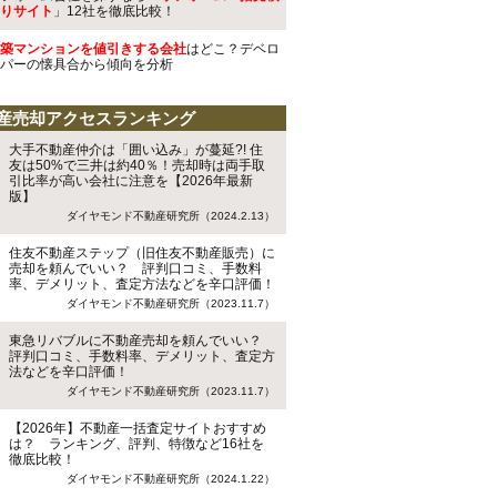
りサイト
」12社を徹底比較！
築マンションを値引きする会社
はどこ？デベロ
パーの懐具合から傾向を分析
産売却アクセスランキング
大手不動産仲介は「囲い込み」が蔓延?! 住
友は50%で三井は約40％！売却時は両手取
引比率が高い会社に注意を【2026年最新
版】
ダイヤモンド不動産研究所（2024.2.13）
住友不動産ステップ（旧住友不動産販売）に
売却を頼んでいい？ 評判口コミ、手数料
率、デメリット、査定方法などを辛口評価！
ダイヤモンド不動産研究所（2023.11.7）
東急リバブルに不動産売却を頼んでいい？
評判口コミ、手数料率、デメリット、査定方
法などを辛口評価！
ダイヤモンド不動産研究所（2023.11.7）
【2026年】不動産一括査定サイトおすすめ
は？ ランキング、評判、特徴など16社を
徹底比較！
ダイヤモンド不動産研究所（2024.1.22）