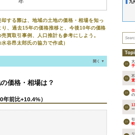
九
売却する際は、地域の土地の価格・相場を知っ
より、過去15年の価格推移と、今後10年の価格
の売買取引事例、人口推計も参考にしよう。
の水谷昂太郎氏の協力で作成）
Topi
開く ▼
大
手
不
・相場は？
査
地の価格・相場は？
年前比+10.4%）
住
の
年前比+10.4%）
なる？
1
ー
の売買事例
引
較
検討しよう
リ