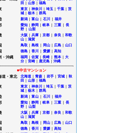
田
|
山形
|
福島
東
東京
|
神奈川
|
埼玉
|
千葉
|
茨
城
|
栃木
|
群馬
陸
新潟
|
富山
|
石川
|
福井
部
愛知
|
静岡
|
岐阜
|
三重
|
長
野
|
山梨
畿
大阪
|
兵庫
|
京都
|
奈良
|
和歌
山
|
滋賀
国
鳥取
|
島根
|
岡山
|
広島
|
山口
国
徳島
|
香川
|
愛媛
|
高知
州・沖縄
福岡
|
佐賀
|
長崎
|
熊本
|
大
分
|
宮崎
|
鹿児島
|
沖縄
■中古マンション
海道・東北
北海道
|
青森
|
岩手
|
宮城
|
秋
田
|
山形
|
福島
東
東京
|
神奈川
|
埼玉
|
千葉
|
茨
城
|
栃木
|
群馬
陸
新潟
|
富山
|
石川
|
福井
部
愛知
|
静岡
|
岐阜
|
三重
|
長
野
|
山梨
畿
大阪
|
兵庫
|
京都
|
奈良
|
和歌
山
|
滋賀
国
鳥取
|
島根
|
岡山
|
広島
|
山口
国
徳島
|
香川
|
愛媛
|
高知