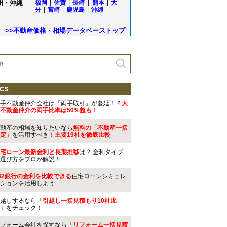
州・沖縄
福岡
|
佐賀
|
長崎
|
熊本
|
大
分
|
宮崎
|
鹿児島
|
沖縄
>>不動産価格・相場データベーストップ
cs
手不動産仲介会社は「両手取引」が蔓延！？
大
不動産仲介の両手比率は50%超も！
動産の相場を知りたいなら
無料の「不動産一括
定」
を活用すべき！
主要19社を徹底比較
宅ローン最新金利と長期推移
は？ 金利タイプ
選び方をプロが解説！
32銀行の金利を比較できる
住宅ローンシミュレ
ションを活用しよう
越しするなら「
引越し一括見積もり10社比
」をチェック！
フォーム会社を探すなら「
リフォーム一括見積