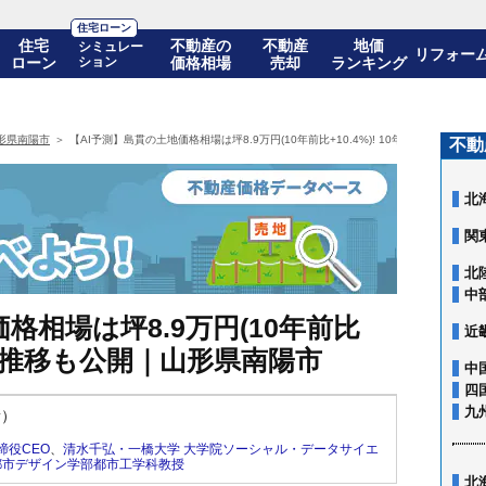
住宅ローン
住宅
不動産の
不動産
地価
シミュレー
リフォー
ローン
ション
価格相場
売却
ランキング
形県南陽市
【AI予測】島貫の土地価格相場は坪8.9万円(10年前比+10.4%)! 10年後の価格推移
不動
北
関
北
中
格相場は坪8.9万円(10年前比
近
の価格推移も公開｜山形県南陽市
中
四
九
新）
締役CEO
、
清水千弘・一橋大学 大学院ソーシャル・データサイエ
都市デザイン学部都市工学科教授
北