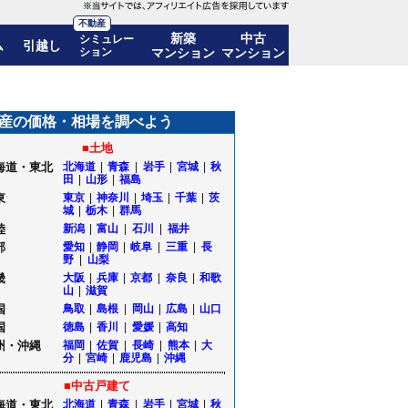
不動産
新築
中古
シミュレー
ム
引越し
ション
マンション
マンション
も公開｜山形県南陽市
産の価格・相場を調べよう
■土地
海道・東北
北海道
|
青森
|
岩手
|
宮城
|
秋
田
|
山形
|
福島
東
東京
|
神奈川
|
埼玉
|
千葉
|
茨
城
|
栃木
|
群馬
陸
新潟
|
富山
|
石川
|
福井
部
愛知
|
静岡
|
岐阜
|
三重
|
長
野
|
山梨
畿
大阪
|
兵庫
|
京都
|
奈良
|
和歌
山
|
滋賀
国
鳥取
|
島根
|
岡山
|
広島
|
山口
国
徳島
|
香川
|
愛媛
|
高知
州・沖縄
福岡
|
佐賀
|
長崎
|
熊本
|
大
分
|
宮崎
|
鹿児島
|
沖縄
■中古戸建て
海道・東北
北海道
|
青森
|
岩手
|
宮城
|
秋