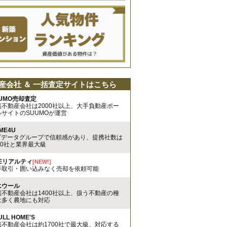
産会社 ＆ 一括査定サイトはこちら
UMO売却査定
載不動産会社は2000社以上、大手負動産ポー
ルサイトのSUUMOが運営
ME4U
TTデータグループで信頼感があり、提携社数は
00社と業界最大級
REリアルティ
[NEW!]
手取引・囲い込みなく売却を依頼可能
エウール
載不動産会社は1400社以上、扱う不動産の種
は多く農地にも対応
ULL HOME'S
載不動産会社は約1700社で最大級、対応する