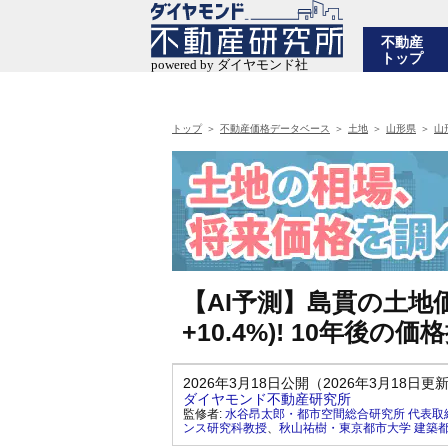
不動産
トップ
トップ
不動産価格データベース
土地
山形県
山
【AI予測】島貫の土地価
+10.4%)! 10年後
2026年3月18日公開（2026年3月18日更
ダイヤモンド不動産研究所
監修者:
水谷昂太郎・都市空間総合研究所 代表取
ンス研究科教授
、
秋山祐樹・東京都市大学 建築