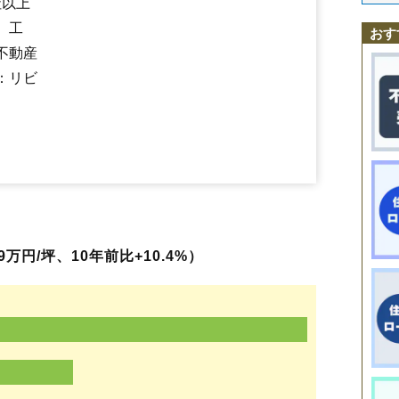
社以上
赤湯
池黒
漆山
金山
蒲生田
椚塚
郡山
島貫
高梨
竹原
長岡
中ノ目
二色
赤湯駅
中川駅
南陽市役所駅
宮内駅
梨郷駅
、工
爼柳
三間通
宮内
若狭郷屋
和田
おす
不動産
：リビ
9万円/坪、10年前比+10.4%）