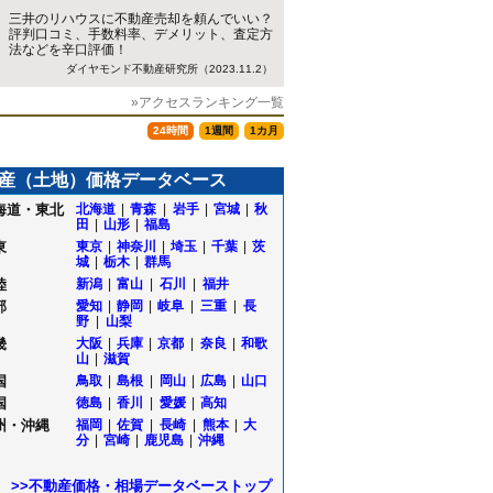
三井のリハウスに不動産売却を頼んでいい？
評判口コミ、手数料率、デメリット、査定方
法などを辛口評価！
ダイヤモンド不動産研究所（2023.11.2）
»アクセスランキング一覧
24時間
1週間
1カ月
産（土地）価格データベース
海道・東北
北海道
|
青森
|
岩手
|
宮城
|
秋
田
|
山形
|
福島
東
東京
|
神奈川
|
埼玉
|
千葉
|
茨
城
|
栃木
|
群馬
陸
新潟
|
富山
|
石川
|
福井
部
愛知
|
静岡
|
岐阜
|
三重
|
長
野
|
山梨
畿
大阪
|
兵庫
|
京都
|
奈良
|
和歌
山
|
滋賀
国
鳥取
|
島根
|
岡山
|
広島
|
山口
国
徳島
|
香川
|
愛媛
|
高知
州・沖縄
福岡
|
佐賀
|
長崎
|
熊本
|
大
分
|
宮崎
|
鹿児島
|
沖縄
>>不動産価格・相場データベーストップ