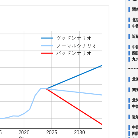
関
北
中
近
中
四
九
北
関
北
中
近
中
四