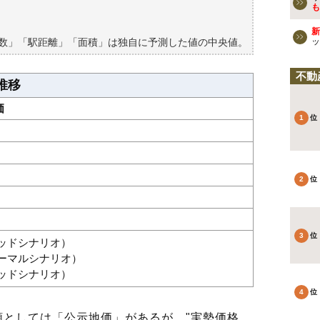
買える？
も
新
築数」「駅距離」「面積」は独自に予測した値の中央値。
ッ
不動
推移
価
グッドシナリオ）
ノーマルシナリオ）
バッドシナリオ）
としては「公示地価」があるが、"実勢価格