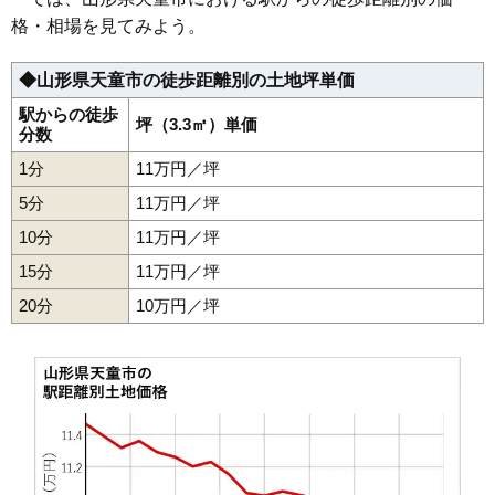
35
奈良沢
7.3万円
528万円
2.0%
格・相場を見てみよう。
36
高木
7.3万円
476万円
11.9%
◆山形県天童市の徒歩距離別の土地坪単価
37
道満
6.9万円
333万円
14.2%
38
石鳥居
6.4万円
596万円
4.1%
駅からの徒歩
坪（3.3㎡）単価
分数
39
矢野目
6.1万円
568万円
5.5%
1分
11万円／坪
40
清池東
6.0万円
1,149万円
3.5%
5分
11万円／坪
41
寺津
5.9万円
546万円
5.0%
10分
11万円／坪
42
小関
5.8万円
572万円
3.7%
15分
11万円／坪
43
干布
5.6万円
644万円
-0.5%
20分
44
山元
10万円／坪
5.5万円
555万円
1.7%
45
荒谷
5.4万円
565万円
-0.9%
46
下荻野戸
4.6万円
476万円
-7.9%
47
万代
4.3万円
563万円
1.5%
48
蔵増
3.9万円
602万円
-3.1%
49
山口
3.6万円
323万円
-10.5%