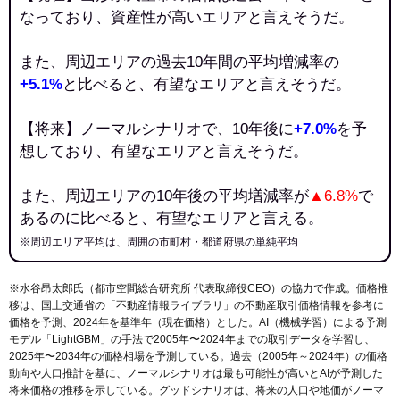
なっており、資産性が高いエリアと言えそうだ。
また、周辺エリアの過去10年間の平均増減率の
+5.1%
と比べると、有望なエリアと言えそうだ。
【将来】ノーマルシナリオで、10年後に
+7.0%
を予
想しており、有望なエリアと言えそうだ。
また、周辺エリアの10年後の平均増減率が
▲6.8%
で
あるのに比べると、有望なエリアと言える。
※周辺エリア平均は、周囲の市町村・都道府県の単純平均
※水谷昂太郎氏（都市空間総合研究所 代表取締役CEO）の協力で作成。価格推
移は、国土交通省の「
不動産情報ライブラリ
」の不動産取引価格情報を参考に
価格を予測、2024年を基準年（現在価格）とした。AI（機械学習）による予測
モデル「LightGBM」の手法で2005年〜2024年までの取引データを学習し、
2025年〜2034年の価格相場を予測している。過去（2005年～2024年）の価格
動向や人口推計を基に、ノーマルシナリオは最も可能性が高いとAIが予測した
将来価格の推移を示している。グッドシナリオは、将来の人口や地価がノーマ