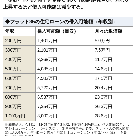
上昇するほど借入可能額は減少する。
◆フラット35の住宅ローンの借入可能額（年収別）
年収
借入可能額（目安）
月々の返済額
200万円
1,401万円
5.0万円
300万円
2,101万円
7.5万円
400万円
3,268万円
11.7万円
500万円
4,085万円
14.6万円
600万円
4,903万円
17.5万円
700万円
5,720万円
20.4万円
800万円
6,537万円
23.3万円
900万円
7,354万円
26.3万円
1,000万円
8,000万円
28.6万円
※新規借入。金利は、21-35年固定金利が2.49%(頭金10%以上)、借入期間35年とし
てシミュレーション。ボーナスなし、別途手数料等が必要。フラット35の借入限度
額は8,000万円。
住宅ローン借入可能額シミュレーション（年収から計算）
」を参