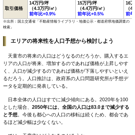
14万円/坪
15万円/坪
16
取引価格
（4.3万円/㎡）
（4.4万円/㎡）
（4
前年比+0.9%
前年比+0.5%
前年
※出所：国土交通省「
不動産情報ライブラリ・地価公示・都道府県地価調査の
検索
」
エリアの将来性を人口予想から検討しよう
天童市の将来の人口はどうなるのだろうか。購入するエ
リアの人口が将来、増加するのであれば価格が上昇しやす
く、人口が減少するのであれば価格が下落しやすいといえ
るだろう。人口推計は、政府系の人口問題研究所が予想デ
ータを定期的に発表している。
日本全体の人口はすでに減少傾向にある。2020年を100
とした場合、
2050年には、全国の人口は83.0まで減少する
と予想
。今後も都心への人口の移転は続くため、都会であ
るほど減少幅は少なくない。