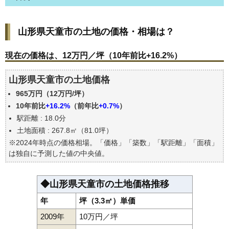
山形県天童市の土地の価格・相場は？
山形県天童市の土地の価格・相場は？
現在の価格は、12万円／坪（10年前比+16.2%）
価格を詳細に分析しよう
現在の価格は、12万円／坪（10年前比+16.2%）
駅からの徒歩距離で価格はどうなる？
山形県天童市の土地価格
山形県天童市の土地の過去の売買事例
965万円（12万円/坪）
公示地価はいくら
10年前比
+16.2%
（前年比
+0.7%
）
エリアの将来性を人口予想から検討しよう
駅距離 : 18.0分
自分の年収でいくらの不動産が買える？
土地面積 : 267.8㎡（81.0坪）
※2024年時点の価格相場。「価格」「築数」「駅距離」「面積」
は独自に予測した値の中央値。
◆山形県天童市の土地価格推移
年
坪（3.3㎡）単価
2009年
10万円／坪