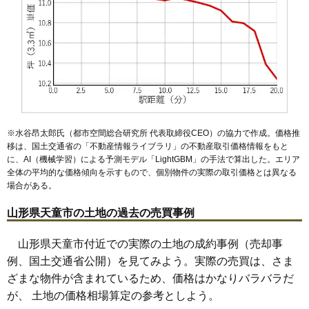
50
高擶
2.7万円
383万円
-11.4%
51
大清水
2.6万円
140万円
0.7%
52
川原子
1.6万円
313万円
-10.9%
※水谷昂太郎氏（都市空間総合研究所 代表取締役CEO）の協力で作成。価格推
移は、国土交通省の「
不動産情報ライブラリ
」の不動産取引価格情報をもと
に、AI（機械学習）による予測モデル「LightGBM」の手法で算出した。エリア
全体の平均的な価格傾向を示すもので、個別物件の実際の取引価格とは異なる
場合がある。
山形県天童市の土地の過去の売買事例
山形県天童市付近での実際の土地の成約事例（売却事
例、国土交通省公開）を見てみよう。実際の売買は、さま
ざまな物件が含まれているため、価格はかなりバラバラだ
が、 土地の価格相場算定の参考としよう。