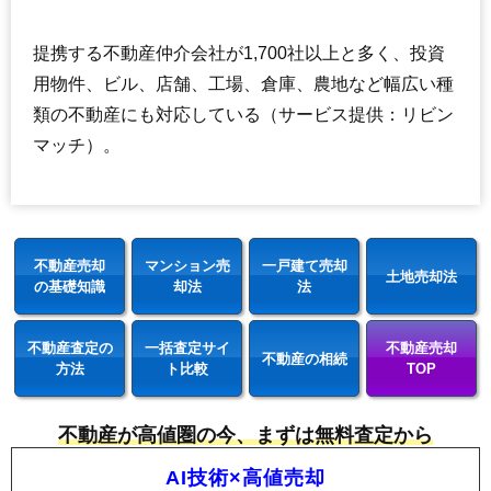
提携する不動産仲介会社が1,700社以上と多く、投資
用物件、ビル、店舗、工場、倉庫、農地など幅広い種
類の不動産にも対応している（サービス提供：リビン
マッチ）。
不動産売却
マンション売
一戸建て売却
土地売却法
の基礎知識
却法
法
不動産査定の
一括査定サイ
不動産売却
不動産の相続
方法
ト比較
TOP
不動産が高値圏の今、まずは無料査定から
AI技術×高値売却