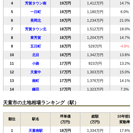
4
芳賀タウン南
19万円
1,412万円
14.7%
5
一日町
19万円
1,180万円
6.0%
6
長岡北
19万円
1,234万円
21.0%
7
芳賀タウン北
18万円
1,512万円
18.0%
8
東芳賀
18万円
1,204万円
14.7%
9
五日町
18万円
529万円
-4.8%
10
北目
18万円
1,342万円
13.8%
11
小路
17万円
923万円
13.2%
12
天童中
17万円
1,303万円
15.0%
13
南町
17万円
1,376万円
14.1%
14
鎌田
17万円
1,323万円
7.3%
15
田鶴町
17万円
1,311万円
14.0%
天童市の土地相場ランキング（駅）
16
芳賀
17万円
1,748万円
15.7%
17
交り江
17万円
1,413万円
14.6%
坪単価
総額
10年前比
順位
駅名
(万円)
(万円)
変動率
18
泉町
17万円
1,457万円
13.6%
1
天童南駅
18万円
1,334万円
17.6%
19
南小畑
16万円
1,556万円
5.7%