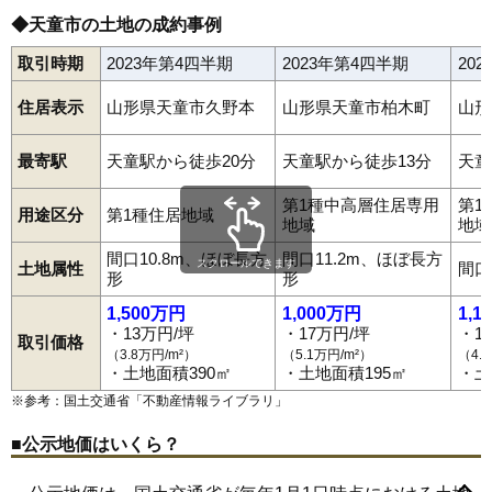
◆天童市の土地の成約事例
取引時期
2023年第4四半期
2023年第4四半期
20
住居表示
山形県天童市久野本
山形県天童市柏木町
山形
最寄駅
天童駅から徒歩20分
天童駅から徒歩13分
天童
第1種中高層住居専用
第1
用途区分
第1種住居地域
地域
地域
間口10.8m、ほぼ長方
間口11.2m、ほぼ長方
スクロールできます
土地属性
間口
形
形
1,500万円
1,000万円
1,1
・13万円/坪
・17万円/坪
・1
取引価格
（3.8万円/m²）
（5.1万円/m²）
（4.
・土地面積390㎡
・土地面積195㎡
・土
※参考：国土交通省「
不動産情報ライブラリ
」
■公示地価はいくら？
荒谷
泉町
五日町
駅西
老野森
大清水
柏木町
鎌田
鎌田本町