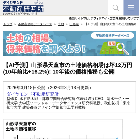
トップ
不動産価格データベース
土地
山形県
【AI予測】山形県天童市の土地価格相場は坪
【AI予測】山形県天童市の土地価格相場は坪12万円
(10年前比+16.2%)! 10年後の価格推移も公開
2026年3月18日公開（2026年3月18日更新）
ダイヤモンド不動産研究所
監修者:
水谷昂太郎・都市空間総合研究所 代表取締役CEO
、
清水千弘・一
橋大学 大学院ソーシャル・データサイエンス研究科教授
、
秋山祐樹・東京
都市大学 建築都市デザイン学部都市工学科教授