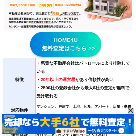
HOME4U
無料査定はこちら >>
・悪質な不動産会社はパトロールにより排除して
いる
特徴
・
20年以上の運営歴
があり信頼性が高い
・2500社の登録会社から最大6社の査定が無料で
受け取れる
マンション、戸建て、土地、ビル、アパート、店舗・事務
対応物件
所
紹介会社数
最大6社
運営会社
NTTデータ・ウィズ（東証プライム子会社）