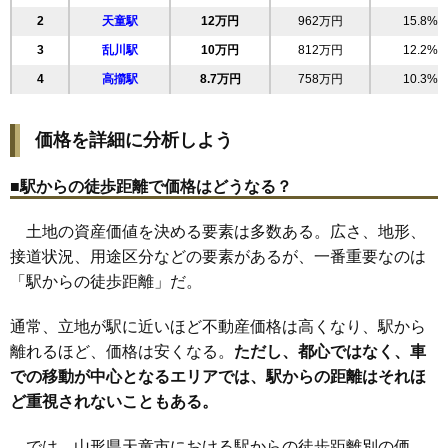
2
天童駅
12万円
962万円
15.8%
20
東長岡
16万円
1,213万円
13.5%
3
乱川駅
10万円
812万円
12.2%
21
老野森
16万円
1,210万円
5.7%
4
高擶駅
8.7万円
758万円
10.3%
22
鎌田本町
16万円
1,626万円
14.9%
23
柏木町
16万円
1,186万円
16.2%
価格を詳細に分析しよう
24
糠塚
16万円
932万円
8.9%
25
中里
15万円
1,159万円
14.9%
■駅からの徒歩距離で価格はどうなる？
26
東久野本
15万円
1,064万円
7.7%
土地の資産価値を決める要素は多数ある。広さ、地形、
27
乱川
14万円
1,118万円
12.0%
接道状況、用途区分などの要素があるが、一番重要なのは
28
北久野本
14万円
992万円
8.0%
「駅からの徒歩距離」だ。
29
久野本
14万円
1,180万円
11.9%
30
長岡
11万円
666万円
14.6%
通常、立地が駅に近いほど不動産価格は高くなり、駅から
31
貫津
10万円
754万円
6.9%
離れるほど、価格は安くなる。
ただし、都心ではなく、車
での移動が中心となるエリアでは、駅からの距離はそれほ
32
成生
8.5万円
690万円
11.5%
ど重視されないこともある。
33
清池
8.3万円
797万円
13.9%
34
原町
7.8万円
714万円
11.6%
では、山形県天童市における駅からの徒歩距離別の価