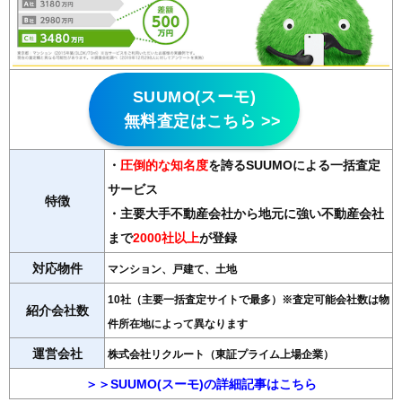
SUUMO(スーモ)
無料査定はこちら >>
・
圧倒的な知名度
を誇るSUUMOによる一括査定
サービス
特徴
・主要大手不動産会社から地元に強い不動産会社
まで
2000社以上
が登録
対応物件
マンション、戸建て、土地
10社（主要一括査定サイトで最多）※査定可能会社数は物
紹介会社数
件所在地によって異なります
運営会社
株式会社リクルート（東証プライム上場企業）
＞＞SUUMO(スーモ)の詳細記事はこちら