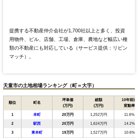
提携する不動産仲介会社が1,700社以上と多く、投資
用物件、ビル、店舗、工場、倉庫、農地など幅広い種
類の不動産にも対応している（サービス提供：リビン
マッチ）。
天童市の土地相場ランキング（町＝大字）
坪単価
総額
10年前比
順位
町名
(万円)
(万円)
変動率
1
本町
20万円
1,252万円
11.6%
2
駅西
20万円
1,624万円
14.2%
3
東本町
19万円
1,527万円
10.6%