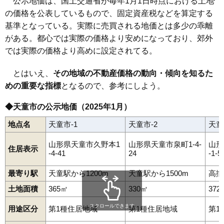
川原子
北久野本
北目
久野本
蔵増
小路
小関
下荻野戸
清池
公示地価は、国土交通省が毎年1月1日時点における土地
清池東
高木
高擶
田鶴町
寺津
天童中
道満
長岡
長岡北
中里
高擶駅
天童駅
乱川駅
天童南駅
の価格を公表しているもので、固定資産税などを算定する
奈良沢
成生
糠塚
貫津
芳賀
原町
万代
東長岡
東芳賀
東本町
一日町
干布
本町
交り江
乱川
南小畑
南町
矢野目
山口
山元
基準となっている。実際に売買される地価とは多少の乖離
石鳥居
東久野本
芳賀タウン北
芳賀タウン南
がある。都心では実際の価格より安めになっており、郊外
では実際の価格より高めに設定されてる。
とはいえ、
その地域の不動産価格の動向・傾向を知るた
めの重要な指標
となるので、参考にしよう。
◆天童市の公示地価（2025年1月）
地点名
天童市-1
天童市-2
天童
山形県天童市久野本1
山形県天童市泉町1-4-
山形
住居表示
-4-41
24
-1-5
最寄り駅
天童駅から1200m
天童駅から1500m
高擶
土地面積
365㎡
330㎡
372
スクロールできます
用途区分
第1種住居地域
第1種住居地域
第1