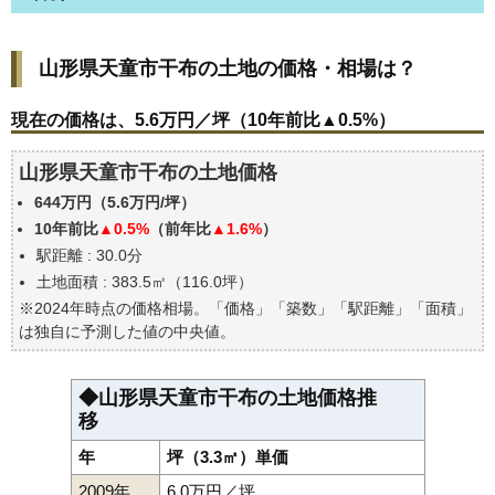
山形県天童市干布の土地の価格・相場は？
山形県天童市干布の土地の価格・相場は？
現在の価格は、5.6万円／坪（10年前比▲0.5%）
価格を詳細に分析しよう
現在の価格は、5.6万円／坪（10年前比▲0.5%）
駅からの徒歩距離で価格はどうなる？
山形県天童市干布の土地価格
山形県天童市干布の土地の過去の売買事例
644万円（5.6万円/坪）
公示地価はいくら
10年前比
▲0.5%
（前年比
▲1.6%
）
エリアの将来性を人口予想から検討しよう
駅距離 : 30.0分
自分の年収でいくらの不動産が買える？
土地面積 : 383.5㎡（116.0坪）
※2024年時点の価格相場。「価格」「築数」「駅距離」「面積」
は独自に予測した値の中央値。
◆山形県天童市干布の土地価格推
移
年
坪（3.3㎡）単価
2009年
6.0万円／坪