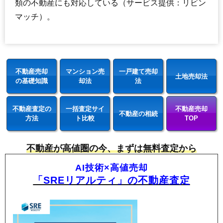
類の不動産にも対応している（サービス提供：リビン
マッチ）。
不動産売却
マンション売
一戸建て売却
土地売却法
の基礎知識
却法
法
不動産査定の
一括査定サイ
不動産売却
不動産の相続
方法
ト比較
TOP
不動産が高値圏の今、まずは無料査定から
AI技術×高値売却
「SREリアルティ」の不動産査定