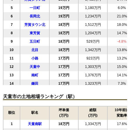
5
一日町
19万円
1,180万円
6.0%
6
長岡北
19万円
1,234万円
21.0%
7
芳賀タウン北
18万円
1,512万円
18.0%
8
東芳賀
18万円
1,204万円
14.7%
9
五日町
18万円
529万円
-4.8%
10
北目
18万円
1,342万円
13.8%
11
小路
17万円
923万円
13.2%
12
天童中
17万円
1,303万円
15.0%
13
南町
17万円
1,376万円
14.1%
14
鎌田
17万円
1,323万円
7.3%
15
田鶴町
17万円
1,311万円
14.0%
天童市の土地相場ランキング（駅）
16
芳賀
17万円
1,748万円
15.7%
17
交り江
17万円
1,413万円
14.6%
坪単価
総額
10年前比
順位
駅名
(万円)
(万円)
変動率
18
泉町
17万円
1,457万円
13.6%
1
天童南駅
18万円
1,334万円
17.6%
19
南小畑
16万円
1,556万円
5.7%