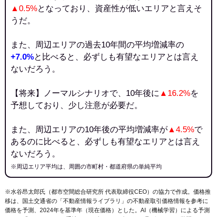
▲0.5%
となっており、資産性が低いエリアと言えそ
うだ。
また、周辺エリアの過去10年間の平均増減率の
+7.0%
と比べると、必ずしも有望なエリアとは言え
ないだろう。
【将来】ノーマルシナリオで、10年後に
▲16.2%
を
予想しており、少し注意が必要だ。
また、周辺エリアの10年後の平均増減率が
▲4.5%
で
あるのに比べると、必ずしも有望なエリアとは言え
ないだろう。
※周辺エリア平均は、周囲の市町村・都道府県の単純平均
※水谷昂太郎氏（都市空間総合研究所 代表取締役CEO）の協力で作成。価格推
移は、国土交通省の「
不動産情報ライブラリ
」の不動産取引価格情報を参考に
価格を予測、2024年を基準年（現在価格）とした。AI（機械学習）による予測