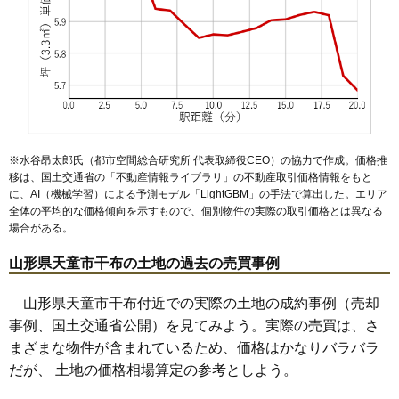
51
大清水
2.6万円
140万円
0.7%
52
川原子
1.6万円
313万円
-10.9%
※水谷昂太郎氏（都市空間総合研究所 代表取締役CEO）の協力で作成。価格推
移は、国土交通省の「
不動産情報ライブラリ
」の不動産取引価格情報をもと
に、AI（機械学習）による予測モデル「LightGBM」の手法で算出した。エリア
全体の平均的な価格傾向を示すもので、個別物件の実際の取引価格とは異なる
場合がある。
山形県天童市干布の土地の過去の売買事例
山形県天童市干布付近での実際の土地の成約事例（売却
事例、国土交通省公開）を見てみよう。実際の売買は、さ
まざまな物件が含まれているため、価格はかなりバラバラ
だが、 土地の価格相場算定の参考としよう。