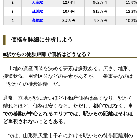
2
天童駅
12万円
962万円
15.8%
20
東長岡
16万円
1,213万円
13.5%
3
乱川駅
10万円
812万円
12.2%
21
老野森
16万円
1,210万円
5.7%
4
高擶駅
8.7万円
758万円
10.3%
22
鎌田本町
16万円
1,626万円
14.9%
23
柏木町
16万円
1,186万円
16.2%
価格を詳細に分析しよう
24
糠塚
16万円
932万円
8.9%
25
中里
15万円
1,159万円
14.9%
■駅からの徒歩距離で価格はどうなる？
26
東久野本
15万円
1,064万円
7.7%
土地の資産価値を決める要素は多数ある。広さ、地形、
27
乱川
14万円
1,118万円
12.0%
接道状況、用途区分などの要素があるが、一番重要なのは
28
北久野本
14万円
992万円
8.0%
「駅からの徒歩距離」だ。
29
久野本
14万円
1,180万円
11.9%
30
長岡
11万円
666万円
14.6%
通常、立地が駅に近いほど不動産価格は高くなり、駅から
31
貫津
10万円
754万円
6.9%
離れるほど、価格は安くなる。
ただし、都心ではなく、車
での移動が中心となるエリアでは、駅からの距離はそれほ
32
成生
8.5万円
690万円
11.5%
ど重視されないこともある。
33
清池
8.3万円
797万円
13.9%
34
原町
7.8万円
714万円
11.6%
では、山形県天童市干布における駅からの徒歩距離別の