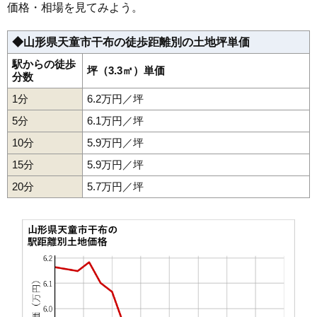
35
奈良沢
7.3万円
528万円
2.0%
価格・相場を見てみよう。
36
高木
7.3万円
476万円
11.9%
◆山形県天童市干布の徒歩距離別の土地坪単価
37
道満
6.9万円
333万円
14.2%
38
石鳥居
6.4万円
596万円
4.1%
駅からの徒歩
坪（3.3㎡）単価
分数
39
矢野目
6.1万円
568万円
5.5%
1分
6.2万円／坪
40
清池東
6.0万円
1,149万円
3.5%
5分
6.1万円／坪
41
寺津
5.9万円
546万円
5.0%
10分
5.9万円／坪
42
小関
5.8万円
572万円
3.7%
15分
5.9万円／坪
43
干布
5.6万円
644万円
-0.5%
20分
44
山元
5.7万円／坪
5.5万円
555万円
1.7%
45
荒谷
5.4万円
565万円
-0.9%
46
下荻野戸
4.6万円
476万円
-7.9%
47
万代
4.3万円
563万円
1.5%
48
蔵増
3.9万円
602万円
-3.1%
49
山口
3.6万円
323万円
-10.5%
50
高擶
2.7万円
383万円
-11.4%