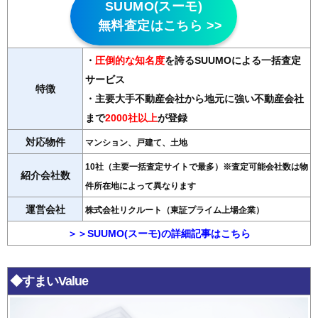
SUUMO(スーモ)
無料査定はこちら >>
・
圧倒的な知名度
を誇るSUUMOによる一括査定
サービス
特徴
・主要大手不動産会社から地元に強い不動産会社
まで
2000社以上
が登録
対応物件
マンション、戸建て、土地
10社（主要一括査定サイトで最多）※査定可能会社数は物
紹介会社数
件所在地によって異なります
運営会社
株式会社リクルート（東証プライム上場企業）
＞＞SUUMO(スーモ)の詳細記事はこちら
◆すまいValue