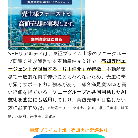
SREリアルティは、東証プライム上場のソニーグルー
プ関連会社が運営する不動産仲介会社で、
売却専門エ
ージェントが担当する「片手仲介」が特徴。
不動産業
界で一般的な両手仲介にとらわれないため、
売主に寄
り添うサポート力に強みがあり、顧客満足度93％と高
い評価を得ている。
ソニーグループと共同開発したAI
技術を査定にも活用
しており、高値売却を目指したい
方におすすめだ。
※対応エリア：東京都、神奈川県、千葉県、埼玉
県、大阪府、兵庫県、京都府
東証プライム上場！売却力に定評あり