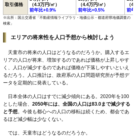
取引価格
（4.3万円/㎡）
（4.4万円/㎡）
（4
前年比+0.9%
前年比+0.5%
前年
※出所：国土交通省「
不動産情報ライブラリ・地価公示・都道府県地価調査の
検索
」
エリアの将来性を人口予想から検討しよう
天童市の将来の人口はどうなるのだろうか。購入するエ
リアの人口が将来、増加するのであれば価格が上昇しやす
く、人口が減少するのであれば価格が下落しやすいといえ
るだろう。人口推計は、政府系の人口問題研究所が予想デ
ータを定期的に発表している。
日本全体の人口はすでに減少傾向にある。2020年を100
とした場合、
2050年には、全国の人口は83.0まで減少する
と予想
。今後も都心への人口の移転は続くため、都会であ
るほど減少幅は少なくない。
では、天童市はどうなるのだろうか。