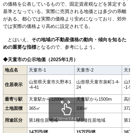
川原子
北久野本
北目
久野本
蔵増
小路
小関
下荻野戸
清池
の価格を公表しているもので、固定資産税などを算定する
清池東
高木
高擶
田鶴町
寺津
天童中
道満
長岡
長岡北
中里
高擶駅
天童駅
乱川駅
天童南駅
奈良沢
成生
糠塚
貫津
芳賀
原町
万代
東長岡
東芳賀
東本町
基準となっている。実際に売買される地価とは多少の乖離
一日町
干布
本町
交り江
乱川
南小畑
南町
矢野目
山口
山元
がある。都心では実際の価格より安めになっており、郊外
石鳥居
東久野本
芳賀タウン北
芳賀タウン南
では実際の価格より高めに設定されてる。
とはいえ、
その地域の不動産価格の動向・傾向を知るた
めの重要な指標
となるので、参考にしよう。
◆天童市の公示地価（2025年1月）
地点名
天童市-1
天童市-2
天童
山形県天童市久野本1
山形県天童市泉町1-4-
山形
住居表示
-4-41
24
-1-5
最寄り駅
天童駅から1200m
天童駅から1500m
高擶
土地面積
365㎡
330㎡
372
スクロールできます
用途区分
第1種住居地域
第1種住居地域
第1
14万円/坪
15万円/坪
16