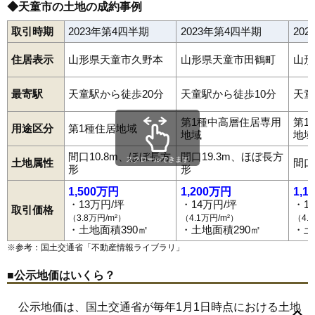
◆天童市の土地の成約事例
取引時期
2023年第4四半期
2023年第4四半期
20
住居表示
山形県天童市久野本
山形県天童市田鶴町
山形
最寄駅
天童駅から徒歩20分
天童駅から徒歩10分
天童
第1種中高層住居専用
第1
用途区分
第1種住居地域
地域
地域
間口10.8m、ほぼ長方
間口19.3m、ほぼ長方
スクロールできます
土地属性
間口
形
形
1,500万円
1,200万円
1,1
・13万円/坪
・14万円/坪
・1
取引価格
（3.8万円/m²）
（4.1万円/m²）
（4.
・土地面積390㎡
・土地面積290㎡
・土
※参考：国土交通省「
不動産情報ライブラリ
」
■公示地価はいくら？
荒谷
泉町
五日町
駅西
老野森
大清水
柏木町
鎌田
鎌田本町
公示地価は、国土交通省が毎年1月1日時点における土地