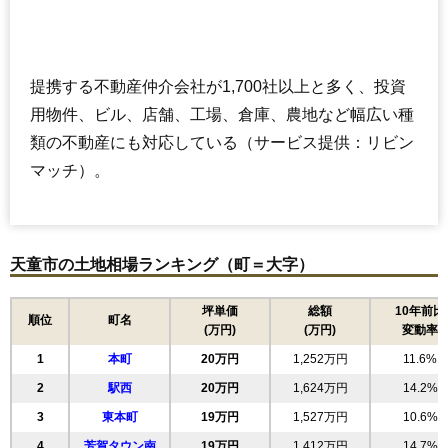
提携する不動産仲介会社が1,700社以上と多く、投資
用物件、ビル、店舗、工場、倉庫、農地など幅広い種
類の不動産にも対応している（サービス提供：リビン
マッチ）。
天童市の土地相場ランキング（町＝大字）
坪単価
総額
10年前比
順位
町名
(万円)
(万円)
変動率
1
本町
20万円
1,252万円
11.6%
2
駅西
20万円
1,624万円
14.2%
3
東本町
19万円
1,527万円
10.6%
4
芳賀タウン南
19万円
1,412万円
14.7%