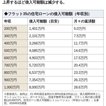
上昇するほど借入可能額は減少する。
◆フラット35の住宅ローンの借入可能額（年収別）
年収
借入可能額（目安）
月々の返済額
200万円
1,401万円
5.0万円
300万円
2,101万円
7.5万円
400万円
3,268万円
11.7万円
500万円
4,085万円
14.6万円
600万円
4,903万円
17.5万円
700万円
5,720万円
20.4万円
800万円
6,537万円
23.3万円
900万円
7,354万円
26.3万円
1,000万円
8,000万円
28.6万円
※新規借入。金利は、21-35年固定金利が2.49%(頭金10%以上)、借入期間35年とし
てシミュレーション。ボーナスなし、別途手数料等が必要。フラット35の借入限度
額は8,000万円。
住宅ローン借入可能額シミュレーション（年収から計算）
」を参
照。2026年8月調査