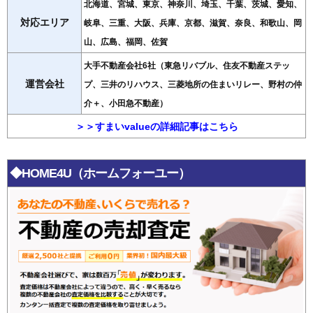
北海道、宮城、東京、神奈川、埼玉、千葉、茨城、愛知、
対応エリア
岐阜、三重、大阪、兵庫、京都、滋賀、奈良、和歌山、岡
山、広島、福岡、佐賀
大手不動産会社6社（東急リバブル、住友不動産ステッ
運営会社
プ、三井のリハウス、三菱地所の住まいリレー、野村の仲
介＋、小田急不動産）
＞＞すまいvalueの詳細記事はこちら
◆HOME4U（ホームフォーユー）