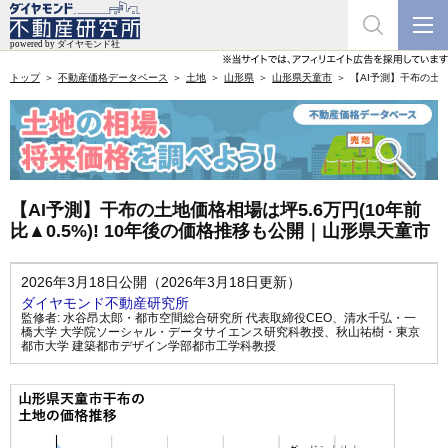
トップ
不動産価格データベース
土地
山形県
山形県天童市
【AI予測】干布の土地
【AI予測】干布の土地価格相場は坪5.6万円(10年前
比▲0.5%)! 10年後の価格推移も公開｜山形県天童市
2026年3月18日公開（2026年3月18日更新）
ダイヤモンド不動産研究所
監修者:
水谷昂太郎・都市空間総合研究所 代表取締役CEO
、
清水千弘・一
橋大学 大学院ソーシャル・データサイエンス研究科教授
、
秋山祐樹・東京
都市大学 建築都市デザイン学部都市工学科教授