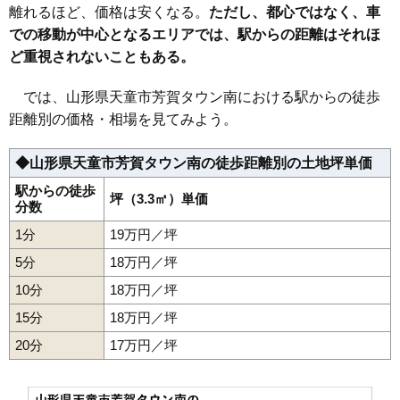
31
貫津
10万円
754万円
6.9%
離れるほど、価格は安くなる。
ただし、都心ではなく、車
での移動が中心となるエリアでは、駅からの距離はそれほ
32
成生
8.5万円
690万円
11.5%
ど重視されないこともある。
33
清池
8.3万円
797万円
13.9%
34
原町
7.8万円
714万円
11.6%
では、山形県天童市芳賀タウン南における駅からの徒歩
35
奈良沢
7.3万円
528万円
2.0%
距離別の価格・相場を見てみよう。
36
高木
7.3万円
476万円
11.9%
◆山形県天童市芳賀タウン南の徒歩距離別の土地坪単価
37
道満
6.9万円
333万円
14.2%
38
石鳥居
6.4万円
596万円
4.1%
駅からの徒歩
坪（3.3㎡）単価
分数
39
矢野目
6.1万円
568万円
5.5%
1分
19万円／坪
40
清池東
6.0万円
1,149万円
3.5%
5分
18万円／坪
41
寺津
5.9万円
546万円
5.0%
10分
18万円／坪
42
小関
5.8万円
572万円
3.7%
15分
18万円／坪
43
干布
5.6万円
644万円
-0.5%
20分
44
山元
17万円／坪
5.5万円
555万円
1.7%
45
荒谷
5.4万円
565万円
-0.9%
46
下荻野戸
4.6万円
476万円
-7.9%