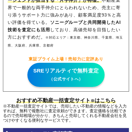
ージェントが担当する「片手仲介」が特徴。
不動産業
界で一般的な両手仲介にとらわれないため、
売主に寄
り添うサポート力に強みがあり、顧客満足度93％と高
い評価を得ている。
ソニーグループと共同開発したAI
技術を査定にも活用
しており、高値売却を目指したい
方におすすめだ。
※対応エリア：東京都、神奈川県、千葉県、埼玉
県、大阪府、兵庫県、京都府
東証プライム上場！売却力に定評あり
SREリアルティで無料査定
（公式サイトへ）
おすすめ不動産一括査定サイト
はこちら
※
※不動産一括査定サイトでは、売却したい不動産の情報などを入力
すれば、無料で複数社に査定依頼ができます。査定価格を比較でき
るので売却相場が分かり、きちんと売却してくれる不動産会社を見
つけやすくなる便利なサービスです。