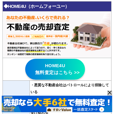
◆HOME4U（ホームフォーユー）
HOME4U
無料査定はこちら >>
・悪質な不動産会社はパトロールにより排除して
いる
特徴
・
20年以上の運営歴
があり信頼性が高い
・2500社の登録会社から最大6社の査定が無料で
受け取れる