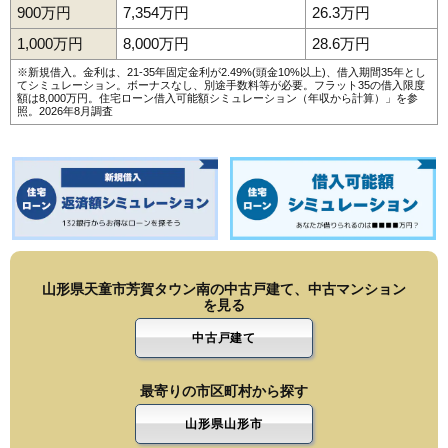
900万円
7,354万円
26.3万円
1,000万円
8,000万円
28.6万円
※新規借入。金利は、21-35年固定金利が2.49%(頭金10%以上)、借入期間35年とし
てシミュレーション。ボーナスなし、別途手数料等が必要。フラット35の借入限度
額は8,000万円。
住宅ローン借入可能額シミュレーション（年収から計算）
」を参
照。2026年8月調査
山形県天童市芳賀タウン南の中古戸建て、中古マンション
を見る
中古戸建て
最寄りの市区町村から探す
山形県山形市