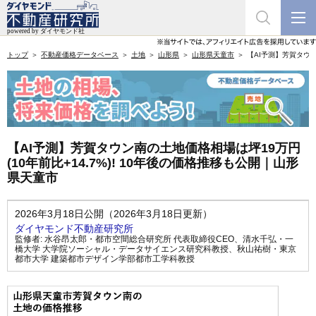
トップ
不動産価格データベース
土地
山形県
山形県天童市
【AI予測】芳賀タウン
【AI予測】芳賀タウン南の土地価格相場は坪19万円
(10年前比+14.7%)! 10年後の価格推移も公開｜山形
県天童市
2026年3月18日公開（2026年3月18日更新）
ダイヤモンド不動産研究所
監修者:
水谷昂太郎・都市空間総合研究所 代表取締役CEO
、
清水千弘・一
橋大学 大学院ソーシャル・データサイエンス研究科教授
、
秋山祐樹・東京
都市大学 建築都市デザイン学部都市工学科教授