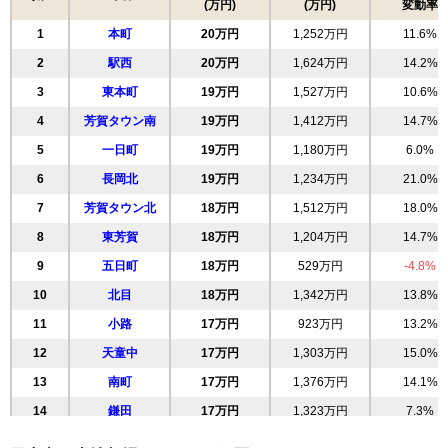
(万円)
(万円)
変動率
1
本町
20万円
1,252万円
11.6%
2
駅西
20万円
1,624万円
14.2%
3
東本町
19万円
1,527万円
10.6%
4
芳賀タウン南
19万円
1,412万円
14.7%
5
一日町
19万円
1,180万円
6.0%
6
長岡北
19万円
1,234万円
21.0%
7
芳賀タウン北
18万円
1,512万円
18.0%
8
東芳賀
18万円
1,204万円
14.7%
9
五日町
18万円
529万円
-4.8%
10
北目
18万円
1,342万円
13.8%
11
小路
17万円
923万円
13.2%
12
天童中
17万円
1,303万円
15.0%
13
南町
17万円
1,376万円
14.1%
14
鎌田
17万円
1,323万円
7.3%
15
田鶴町
17万円
1,311万円
14.0%