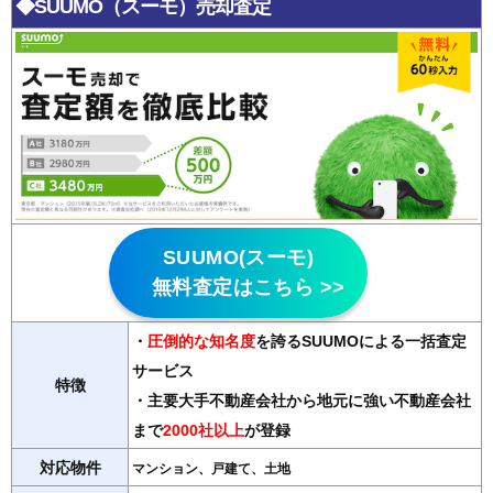
◆SUUMO（スーモ）売却査定
SUUMO(スーモ)
無料査定はこちら >>
・
圧倒的な知名度
を誇るSUUMOによる一括査定
サービス
特徴
・主要大手不動産会社から地元に強い不動産会社
まで
2000社以上
が登録
対応物件
マンション、戸建て、土地