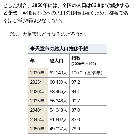
とした場合、
2050年には、全国の人口は83.0まで減少する
と予想
。今後も都心への人口の移転は続くため、都会であ
るほど減少幅は少なくない。
では、天童市はどうなるのだろうか。
◆天童市の総人口推移予想
指数
年
総人口
(2020年＝100)
2020年
62,140人
100.0（基準年）
2025年
60,430人
97.2
2030年
58,466人
94.1
2035年
56,346人
90.7
2040年
54,048人
87.0
2045年
51,602人
83.0
2050年
49,037人
78.9