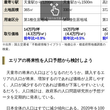
最寄り駅
天童駅から1200m
天童駅から1500m
高擶
土地面積
365㎡
330㎡
372
スクロールできます
用途区分
第1種住居地域
第1種住居地域
第1
14万円/坪
15万円/坪
16
取引価格
（4.3万円/㎡）
（4.4万円/㎡）
（4
前年比+0.9%
前年比+0.5%
前年
※出所：国土交通省「
不動産情報ライブラリ・地価公示・都道府県地価調査の
検索
」
エリアの将来性を人口予想から検討しよう
天童市の将来の人口はどうなるのだろうか。購入するエ
リアの人口が将来、増加するのであれば価格が上昇しやす
く、人口が減少するのであれば価格が下落しやすいといえ
るだろう。人口推計は、政府系の人口問題研究所が予想デ
ータを定期的に発表している。
日本全体の人口はすでに減少傾向にある。2020年を100