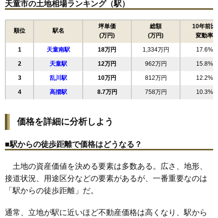
天童市の土地相場ランキング（駅）
16
芳賀
17万円
1,748万円
15.7%
17
交り江
17万円
1,413万円
14.6%
坪単価
総額
10年前比
順位
駅名
(万円)
(万円)
変動率
18
泉町
17万円
1,457万円
13.6%
1
天童南駅
18万円
1,334万円
17.6%
19
南小畑
16万円
1,556万円
5.7%
2
天童駅
12万円
962万円
15.8%
20
東長岡
16万円
1,213万円
13.5%
3
乱川駅
10万円
812万円
12.2%
21
老野森
16万円
1,210万円
5.7%
4
高擶駅
8.7万円
758万円
10.3%
22
鎌田本町
16万円
1,626万円
14.9%
23
柏木町
16万円
1,186万円
16.2%
価格を詳細に分析しよう
24
糠塚
16万円
932万円
8.9%
25
中里
15万円
1,159万円
14.9%
■駅からの徒歩距離で価格はどうなる？
26
東久野本
15万円
1,064万円
7.7%
土地の資産価値を決める要素は多数ある。広さ、地形、
27
乱川
14万円
1,118万円
12.0%
接道状況、用途区分などの要素があるが、一番重要なのは
28
北久野本
14万円
992万円
8.0%
「駅からの徒歩距離」だ。
29
久野本
14万円
1,180万円
11.9%
30
長岡
11万円
666万円
14.6%
通常、立地が駅に近いほど不動産価格は高くなり、駅から