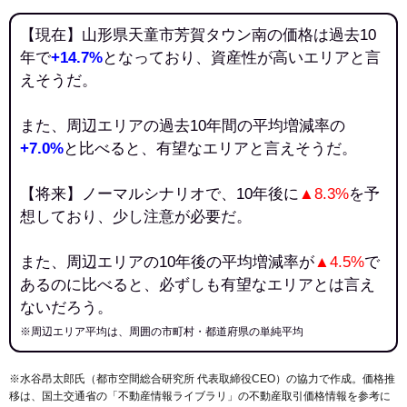
【現在】山形県天童市芳賀タウン南の価格は過去10
年で
+14.7%
となっており、資産性が高いエリアと言
えそうだ。
また、周辺エリアの過去10年間の平均増減率の
+7.0%
と比べると、有望なエリアと言えそうだ。
【将来】ノーマルシナリオで、10年後に
▲8.3%
を予
想しており、少し注意が必要だ。
また、周辺エリアの10年後の平均増減率が
▲4.5%
で
あるのに比べると、必ずしも有望なエリアとは言え
ないだろう。
※周辺エリア平均は、周囲の市町村・都道府県の単純平均
※水谷昂太郎氏（都市空間総合研究所 代表取締役CEO）の協力で作成。価格推
移は、国土交通省の「
不動産情報ライブラリ
」の不動産取引価格情報を参考に