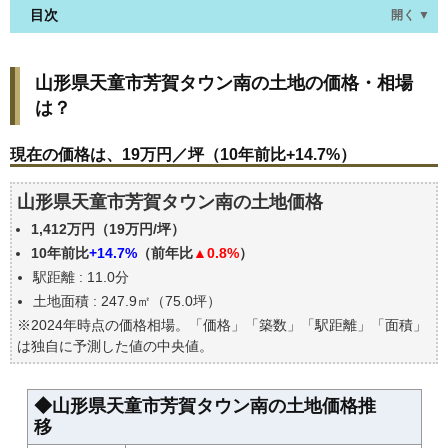
目次
開く ▼
山形県天童市芳賀タウン南の土地の価格・相場は？
山形県天童市芳賀タウン南の土地の価格・相場
現在の価格は、19万円／坪（10年前比+14.7%）
は？
価格を詳細に分析しよう
駅からの徒歩距離で価格はどうなる？
現在の価格は、19万円／坪（10年前比+14.7%）
山形県天童市芳賀タウン南の土地の過去の売買事例
山形県天童市芳賀タウン南の土地価格
公示地価はいくら
1,412万円（19万円/坪）
エリアの将来性を人口予想から検討しよう
10年前比
+14.7%
（前年比
▲0.8%
）
自分の年収でいくらの不動産が買える？
駅距離 : 11.0分
土地面積 : 247.9㎡（75.0坪）
※2024年時点の価格相場。「価格」「築数」「駅距離」「面積」
は独自に予測した値の中央値。
◆山形県天童市芳賀タウン南の土地価格推
移