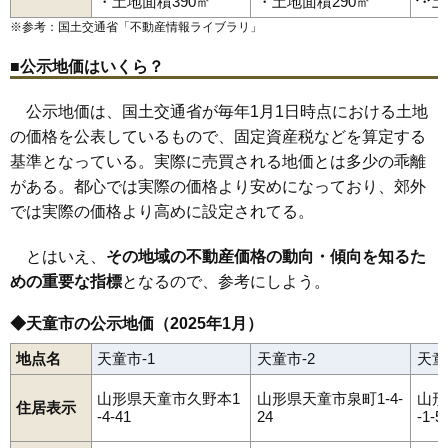
川原子
北久野本
北目
久野本
蔵増
小路
小関
下荻野戸
清池
・土地面積390㎡
・土地面積290㎡
・土
清池東
高木
高擶
田鶴町
寺津
天童中
道満
長岡
長岡北
中里
高擶駅
天童駅
乱川駅
天童南駅
※参考：国土交通省「
不動産情報ライブラリ
」
奈良沢
成生
糠塚
貫津
芳賀
原町
万代
東長岡
東芳賀
東本町
一日町
干布
本町
交り江
乱川
南小畑
南町
矢野目
山口
山元
石鳥居
東久野本
芳賀タウン北
芳賀タウン南
■公示地価はいくら？
公示地価は、国土交通省が毎年1月1日時点における土地
の価格を公表しているもので、固定資産税などを算定する
基準となっている。実際に売買される地価とは多少の乖離
がある。都心では実際の価格より安めになっており、郊外
では実際の価格より高めに設定されてる。
とはいえ、
その地域の不動産価格の動向・傾向を知るた
めの重要な指標
となるので、参考にしよう。
◆天童市の公示地価（2025年1月）
地点名
天童市-1
天童市-2
天童
山形県天童市久野本1
山形県天童市泉町1-4-
山形
住居表示
-4-41
24
-1-5