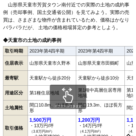
山形県天童市芳賀タウン南付近での実際の土地の成約事
例（売却事例、国土交通省公開）を見てみよう。実際の売
買は、さまざまな物件が含まれているため、価格はかなり
バラバラだが、 土地の価格相場算定の参考としよう。
◆天童市の土地の成約事例
取引時期
2023年第4四半期
2023年第4四半期
20
住居表示
山形県天童市久野本
山形県天童市田鶴町
山形
最寄駅
天童駅から徒歩20分
天童駅から徒歩10分
天童
第1種中高層住居専用
第1
用途区分
第1種住居地域
地域
地域
間口10.8m、ほぼ長方
間口19.3m、ほぼ長方
スクロールできます
土地属性
間口
形
形
1,500万円
1,200万円
1,1
・13万円/坪
・14万円/坪
・1
取引価格
荒谷
泉町
五日町
駅西
老野森
大清水
柏木町
鎌田
鎌田本町
（3.8万円/m²）
（4.1万円/m²）
（4.