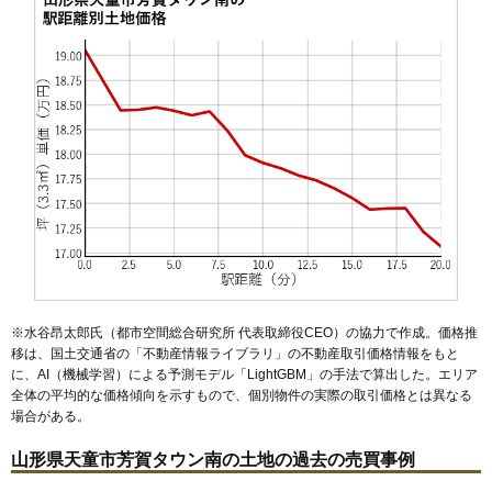
47
万代
4.3万円
563万円
1.5%
48
蔵増
3.9万円
602万円
-3.1%
49
山口
3.6万円
323万円
-10.5%
50
高擶
2.7万円
383万円
-11.4%
51
大清水
2.6万円
140万円
0.7%
52
川原子
1.6万円
313万円
-10.9%
※水谷昂太郎氏（都市空間総合研究所 代表取締役CEO）の協力で作成。価格推
移は、国土交通省の「
不動産情報ライブラリ
」の不動産取引価格情報をもと
に、AI（機械学習）による予測モデル「LightGBM」の手法で算出した。エリア
全体の平均的な価格傾向を示すもので、個別物件の実際の取引価格とは異なる
場合がある。
山形県天童市芳賀タウン南の土地の過去の売買事例