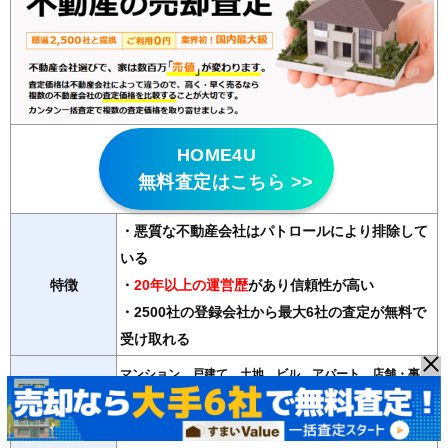
HOME4U
無料査定はこちら >>
・悪質な不動産会社はパトロールにより排除して
いる
特徴
・
20年以上の運営歴
があり信頼性が高い
・2500社の登録会社から最大6社の査定が無料で
受け取れる
マンション、戸建て、土地、ビル、アパート、店舗・事務
対応物件
所
紹介会社数
最大6社