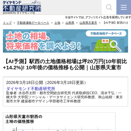
トップ
不動産価格データベース
土地
山形県
山形県天童市
【AI予測】駅西の土地
【AI予測】駅西の土地価格相場は坪20万円(10年前比
+14.2%)! 10年後の価格推移も公開｜山形県天童市
2026年3月18日公開（2026年3月18日更新）
ダイヤモンド不動産研究所
監修者:
水谷昂太郎・都市空間総合研究所 代表取締役CEO
、
清水千弘・一
橋大学 大学院ソーシャル・データサイエンス研究科教授
、
秋山祐樹・東京
都市大学 建築都市デザイン学部都市工学科教授