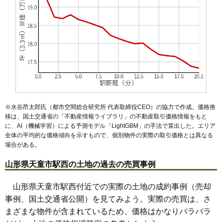
50
高擶
2.7万円
383万円
-11.4%
51
大清水
2.6万円
140万円
0.7%
52
川原子
1.6万円
313万円
-10.9%
※水谷昂太郎氏（都市空間総合研究所 代表取締役CEO）の協力で作成。価格推
移は、国土交通省の「
不動産情報ライブラリ
」の不動産取引価格情報をもと
に、AI（機械学習）による予測モデル「LightGBM」の手法で算出した。エリア
全体の平均的な価格傾向を示すもので、個別物件の実際の取引価格とは異なる
場合がある。
山形県天童市駅西の土地の過去の売買事例
山形県天童市駅西付近での実際の土地の成約事例（売却
事例、国土交通省公開）を見てみよう。実際の売買は、さ
まざまな物件が含まれているため、価格はかなりバラバラ