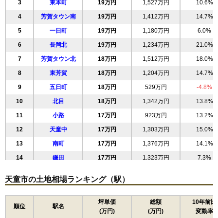
3
東本町
19万円
1,527万円
10.6%
4
芳賀タウン南
19万円
1,412万円
14.7%
5
一日町
19万円
1,180万円
6.0%
6
長岡北
19万円
1,234万円
21.0%
7
芳賀タウン北
18万円
1,512万円
18.0%
8
東芳賀
18万円
1,204万円
14.7%
9
五日町
18万円
529万円
-4.8%
10
北目
18万円
1,342万円
13.8%
11
小路
17万円
923万円
13.2%
12
天童中
17万円
1,303万円
15.0%
13
南町
17万円
1,376万円
14.1%
14
鎌田
17万円
1,323万円
7.3%
15
田鶴町
17万円
1,311万円
14.0%
天童市の土地相場ランキング（駅）
16
芳賀
17万円
1,748万円
15.7%
17
交り江
17万円
1,413万円
14.6%
坪単価
総額
10年前比
順位
駅名
(万円)
(万円)
変動率
18
泉町
17万円
1,457万円
13.6%