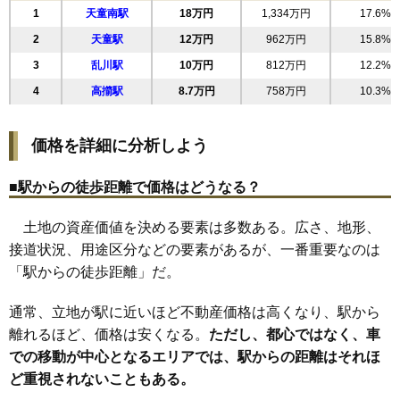
1
天童南駅
18万円
1,334万円
17.6%
19
南小畑
16万円
1,556万円
5.7%
2
天童駅
12万円
962万円
15.8%
20
東長岡
16万円
1,213万円
13.5%
3
乱川駅
10万円
812万円
12.2%
21
老野森
16万円
1,210万円
5.7%
4
高擶駅
8.7万円
758万円
10.3%
22
鎌田本町
16万円
1,626万円
14.9%
23
柏木町
16万円
1,186万円
16.2%
価格を詳細に分析しよう
24
糠塚
16万円
932万円
8.9%
25
中里
15万円
1,159万円
14.9%
■駅からの徒歩距離で価格はどうなる？
26
東久野本
15万円
1,064万円
7.7%
土地の資産価値を決める要素は多数ある。広さ、地形、
27
乱川
14万円
1,118万円
12.0%
接道状況、用途区分などの要素があるが、一番重要なのは
28
北久野本
14万円
992万円
8.0%
「駅からの徒歩距離」だ。
29
久野本
14万円
1,180万円
11.9%
30
長岡
11万円
666万円
14.6%
通常、立地が駅に近いほど不動産価格は高くなり、駅から
31
貫津
10万円
754万円
6.9%
離れるほど、価格は安くなる。
ただし、都心ではなく、車
での移動が中心となるエリアでは、駅からの距離はそれほ
32
成生
8.5万円
690万円
11.5%
ど重視されないこともある。
33
清池
8.3万円
797万円
13.9%