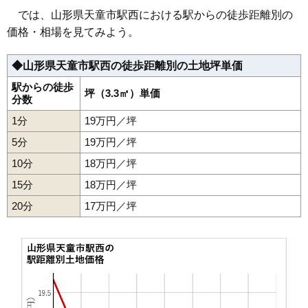
34
原町
7.8万円
714万円
11.6%
では、山形県天童市駅西における駅からの徒歩距離別の
35
奈良沢
7.3万円
528万円
2.0%
価格・相場を見てみよう。
36
高木
7.3万円
476万円
11.9%
◆山形県天童市駅西の徒歩距離別の土地坪単価
37
道満
6.9万円
333万円
14.2%
38
石鳥居
6.4万円
596万円
4.1%
駅からの徒歩
坪（3.3㎡）単価
分数
39
矢野目
6.1万円
568万円
5.5%
1分
19万円／坪
40
清池東
6.0万円
1,149万円
3.5%
5分
19万円／坪
41
寺津
5.9万円
546万円
5.0%
10分
18万円／坪
42
小関
5.8万円
572万円
3.7%
15分
18万円／坪
43
干布
5.6万円
644万円
-0.5%
20分
44
山元
17万円／坪
5.5万円
555万円
1.7%
45
荒谷
5.4万円
565万円
-0.9%
46
下荻野戸
4.6万円
476万円
-7.9%
47
万代
4.3万円
563万円
1.5%
48
蔵増
3.9万円
602万円
-3.1%
49
山口
3.6万円
323万円
-10.5%