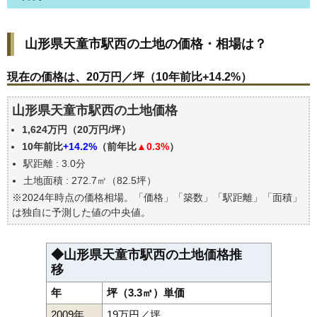
山形県天童市駅西の土地の価格・相場は？
山形県天童市駅西の土地の価格・相場は？
現在の価格は、20万円／坪（10年前比+14.2%）
価格を詳細に分析しよう
現在の価格は、20万円／坪（10年前比+14.2%）
駅からの徒歩距離で価格はどうなる？
山形県天童市駅西の土地価格
山形県天童市駅西の土地の過去の売買事例
1,624万円（20万円/坪）
公示地価はいくら
10年前比
+14.2%
（前年比
▲0.3%
）
エリアの将来性を人口予想から検討しよう
駅距離 : 3.0分
自分の年収でいくらの不動産が買える？
土地面積 : 272.7㎡（82.5坪）
※2024年時点の価格相場。「価格」「築数」「駅距離」「面積」
は独自に予測した値の中央値。
◆山形県天童市駅西の土地価格推
移
年
坪（3.3㎡）単価
2009年
19万円／坪