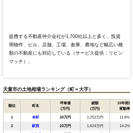
提携する不動産仲介会社が1,700社以上と多く、投資
用物件、ビル、店舗、工場、倉庫、農地など幅広い種
類の不動産にも対応している（サービス提供：リビン
マッチ）。
天童市の土地相場ランキング（町＝大字）
坪単価
総額
10年前比
順位
町名
(万円)
(万円)
変動率
1
本町
20万円
1,252万円
11.6%
2
駅西
20万円
1,624万円
14.2%