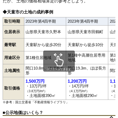
だが、 土地の価格相場算定の参考としよう。
◆天童市の土地の成約事例
取引時期
2023年第4四半期
2023年第4四半期
20
住居表示
山形県天童市久野本
山形県天童市田鶴町
山形
最寄駅
天童駅から徒歩20分
天童駅から徒歩10分
天童
第1種中高層住居専用
第1
用途区分
第1種住居地域
地域
地域
間口10.8m、ほぼ長方
間口19.3m、ほぼ長方
スクロールできます
土地属性
間口
形
形
1,500万円
1,200万円
1,1
・13万円/坪
・14万円/坪
・1
取引価格
（3.8万円/m²）
（4.1万円/m²）
（4.
・土地面積390㎡
・土地面積290㎡
・土
※参考：国土交通省「
不動産情報ライブラリ
」
■公示地価はいくら？
荒谷
泉町
五日町
駅西
老野森
大清水
柏木町
鎌田
鎌田本町