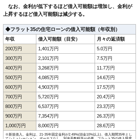
なお、金利が低下するほど借入可能額は増加し、金利が
上昇するほど借入可能額は減少する。
◆フラット35の住宅ローンの借入可能額（年収別）
年収
借入可能額（目安）
月々の返済額
200万円
1,401万円
5.0万円
300万円
2,101万円
7.5万円
400万円
3,268万円
11.7万円
500万円
4,085万円
14.6万円
600万円
4,903万円
17.5万円
700万円
5,720万円
20.4万円
800万円
6,537万円
23.3万円
900万円
7,354万円
26.3万円
1,000万円
8,000万円
28.6万円
※新規借入。金利は、21-35年固定金利が2.49%(頭金10%以上)、借入期間35年とし
てシミュレーション。ボーナスなし、別途手数料等が必要。フラット35の借入限度