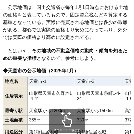
川原子
北久野本
北目
久野本
蔵増
小路
小関
下荻野戸
清池
清池東
高木
高擶
田鶴町
寺津
天童中
道満
長岡
長岡北
中里
公示地価は、国土交通省が毎年1月1日時点における土地
高擶駅
天童駅
乱川駅
天童南駅
奈良沢
成生
糠塚
貫津
芳賀
原町
万代
東長岡
東芳賀
東本町
一日町
干布
本町
交り江
乱川
南小畑
南町
矢野目
山口
山元
の価格を公表しているもので、固定資産税などを算定する
石鳥居
東久野本
芳賀タウン北
芳賀タウン南
基準となっている。実際に売買される地価とは多少の乖離
がある。都心では実際の価格より安めになっており、郊外
では実際の価格より高めに設定されてる。
とはいえ、
その地域の不動産価格の動向・傾向を知るた
めの重要な指標
となるので、参考にしよう。
◆天童市の公示地価（2025年1月）
地点名
天童市-1
天童市-2
天童
山形県天童市久野本1
山形県天童市泉町1-4-
山形
住居表示
-4-41
24
-1-5
最寄り駅
天童駅から1200m
天童駅から1500m
高擶
土地面積
365㎡
330㎡
372
スクロールできます
用途区分
第1種住居地域
第1種住居地域
第1