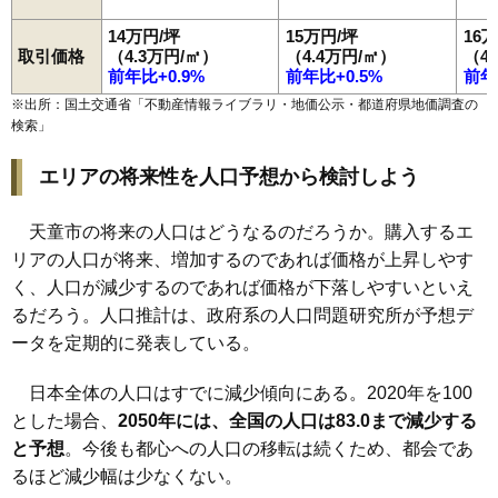
14万円/坪
15万円/坪
16
取引価格
（4.3万円/㎡）
（4.4万円/㎡）
（4
前年比+0.9%
前年比+0.5%
前年
※出所：国土交通省「
不動産情報ライブラリ・地価公示・都道府県地価調査の
検索
」
エリアの将来性を人口予想から検討しよう
天童市の将来の人口はどうなるのだろうか。購入するエ
リアの人口が将来、増加するのであれば価格が上昇しやす
く、人口が減少するのであれば価格が下落しやすいといえ
るだろう。人口推計は、政府系の人口問題研究所が予想デ
ータを定期的に発表している。
日本全体の人口はすでに減少傾向にある。2020年を100
とした場合、
2050年には、全国の人口は83.0まで減少する
と予想
。今後も都心への人口の移転は続くため、都会であ
るほど減少幅は少なくない。