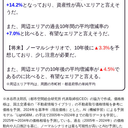
+14.2%
となっており、資産性が高いエリアと言えそ
うだ。
また、周辺エリアの過去10年間の平均増減率の
+7.0%
と比べると、有望なエリアと言えそうだ。
【将来】ノーマルシナリオで、10年後に
▲3.3%
を予
想しており、少し注意が必要だ。
また、周辺エリアの10年後の平均増減率が
▲4.5%
で
あるのに比べると、有望なエリアと言える。
※周辺エリア平均は、周囲の市町村・都道府県の単純平均
※水谷昂太郎氏（都市空間総合研究所 代表取締役CEO）の協力で作成。価格推
移は、国土交通省の「
不動産情報ライブラリ
」の不動産取引価格情報を参考に
価格を予測、2024年を基準年（現在価格）とした。AI（機械学習）による予測
モデル「LightGBM」の手法で2005年〜2024年までの取引データを学習し、
2025年〜2034年の価格相場を予測している。過去（2005年～2024年）の価格
動向や人口推計を基に、ノーマルシナリオは最も可能性が高いとAIが予測した