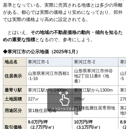
幸町
寒河江
栄町
慈恩寺
柴橋
島
白岩
末広町
高田
高松
高屋
中央
中央工業団地
仲谷地
七日町
西根
西根北町
日田
東新山町
基準となっている。実際に売買される地価とは多少の乖離
南寒河江駅
寒河江駅
西寒河江駅
羽前高松駅
柴橋駅
日和田
船橋町
本町
丸内
緑町
南町
本楯
元町
八鍬
山岸町
八幡町
がある。都心では実際の価格より安めになっており、郊外
六供町
若葉町
内ノ袋
ほなみ
では実際の価格より高めに設定されてる。
とはいえ、
その地域の不動産価格の動向・傾向を知るた
めの重要な指標
となるので、参考にしよう。
◆寒河江市の公示地価（2025年1月）
地点名
寒河江市-1
寒河江市-2
寒河
山形県寒河江市仲谷
山形県寒河江市西根1
山形
住居表示
地2丁目11番8《地
-1-16
-5
番》
最寄り駅
寒河江駅から1400m
寒河江駅から1300m
寒河
土地面積
227㎡
299㎡
276
第1種低層住居専用地
第2
スクロールできます
用途区分
第1種住居地域
域
地域
9.0万円/坪
10万円/坪
8.9
取引価格
（2.7万円/㎡）
（3.1万円/㎡）
（2