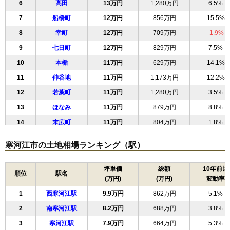
6
高田
13万円
1,280万円
6.5%
7
船橋町
12万円
856万円
15.5%
8
幸町
12万円
709万円
-1.9%
9
七日町
12万円
829万円
7.5%
10
本楯
11万円
629万円
14.1%
11
仲谷地
11万円
1,173万円
12.2%
12
若葉町
11万円
1,280万円
3.5%
13
ほなみ
11万円
879万円
8.8%
14
末広町
11万円
804万円
1.8%
15
八幡町
11万円
944万円
-0.6%
寒河江市の土地相場ランキング（駅）
16
寒河江
11万円
941万円
6.9%
17
中央
9.6万円
676万円
5.9%
坪単価
総額
10年前比
順位
駅名
(万円)
(万円)
変動率
18
栄町
9.5万円
810万円
5.2%
1
西寒河江駅
9.9万円
862万円
5.1%
19
西根北町
9.4万円
765万円
5.9%
2
南寒河江駅
8.2万円
688万円
3.8%
20
内ノ袋
9.3万円
1,136万円
3.1%
3
寒河江駅
7.9万円
664万円
5.3%
21
高屋
9.0万円
698万円
6.4%