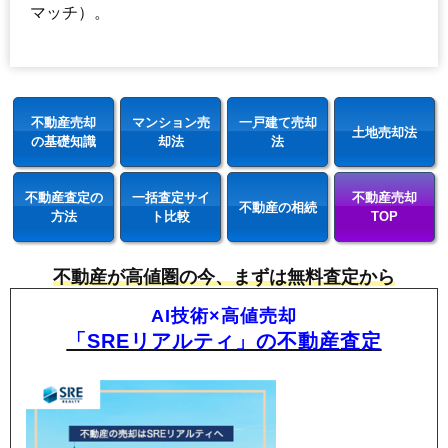
マッチ）。
不動産売却
マンション売
一戸建て売却
土地売却法
の基礎知識
却法
法
不動産査定の
一括査定サイ
不動産売却
不動産の相続
方法
ト比較
TOP
不動産が高値圏の今、まずは無料査定から
AI技術×高値売却
「SREリアルティ」の不動産査定