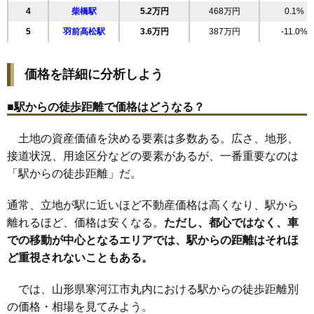
4
柴橋駅
5.2万円
468万円
0.1%
22
西根
8.6万円
902万円
3.8%
5
羽前高松駅
3.6万円
387万円
-11.0%
23
柴橋
8.6万円
719万円
8.7%
24
山岸町
8.4万円
605万円
4.3%
価格を詳細に分析しよう
25
東新山町
7.5万円
1,182万円
5.4%
26
緑町
7.4万円
729万円
3.4%
■駅からの徒歩距離で価格はどうなる？
27
島
7.3万円
745万円
1.3%
土地の資産価値を決める要素は多数ある。広さ、地形、
28
日田
5.0万円
1,102万円
2.0%
接道状況、用途区分などの要素があるが、一番重要なのは
29
中央工業団地
4.8万円
2,910万円
3.8%
「駅からの徒歩距離」だ。
30
八鍬
4.1万円
395万円
-7.1%
31
高松
3.7万円
387万円
-15.9%
通常、立地が駅に近いほど不動産価格は高くなり、駅から
32
白岩
3.0万円
240万円
-19.8%
離れるほど、価格は安くなる。
ただし、都心ではなく、車
での移動が中心となるエリアでは、駅からの距離はそれほ
33
日和田
2.7万円
368万円
-13.8%
ど重視されないこともある。
34
慈恩寺
2.1万円
114万円
-21.5%
では、山形県寒河江市丸内における駅からの徒歩距離別
の価格・相場を見てみよう。