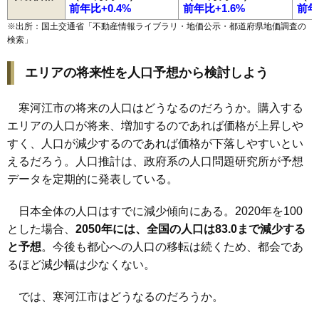
前年比+0.4%
前年比+1.6%
前年
※出所：国土交通省「
不動産情報ライブラリ・地価公示・都道府県地価調査の
検索
」
エリアの将来性を人口予想から検討しよう
寒河江市の将来の人口はどうなるのだろうか。購入する
エリアの人口が将来、増加するのであれば価格が上昇しや
すく、人口が減少するのであれば価格が下落しやすいとい
えるだろう。人口推計は、政府系の人口問題研究所が予想
データを定期的に発表している。
日本全体の人口はすでに減少傾向にある。2020年を100
とした場合、
2050年には、全国の人口は83.0まで減少する
と予想
。今後も都心への人口の移転は続くため、都会であ
るほど減少幅は少なくない。
では、寒河江市はどうなるのだろうか。