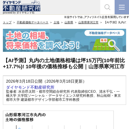
トップ
不動産価格データベース
土地
山形県
山形県寒河江市
【AI予測】丸内の土
【AI予測】丸内の土地価格相場は坪15万円(10年前比
+17.7%)! 10年後の価格推移も公開｜山形県寒河江市
2026年3月18日公開（2026年3月18日更新）
ダイヤモンド不動産研究所
監修者:
水谷昂太郎・都市空間総合研究所 代表取締役CEO
、
清水千弘・一
橋大学 大学院ソーシャル・データサイエンス研究科教授
、
秋山祐樹・東京
都市大学 建築都市デザイン学部都市工学科教授