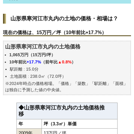
山形県寒河江市丸内の土地の価格・相場は？
山形県寒河江市丸内の土地の価格・相場は？
現在の価格は、15万円／坪（10年前比+17.7%）
価格を詳細に分析しよう
現在の価格は、15万円／坪（10年前比+17.7%）
駅からの徒歩距離で価格はどうなる？
山形県寒河江市丸内の土地価格
山形県寒河江市丸内の土地の過去の売買事例
1,065万円（15万円/坪）
公示地価はいくら
10年前比
+17.7%
（前年比
▲0.8%
）
エリアの将来性を人口予想から検討しよう
駅距離 : 15.0分
自分の年収でいくらの不動産が買える？
土地面積 : 238.0㎡（72.0坪）
※2024年時点の価格相場。「価格」「築数」「駅距離」「面積」
は独自に予測した値の中央値。
◆山形県寒河江市丸内の土地価格推
移
年
坪（3.3㎡）単価
2009年
13万円／坪