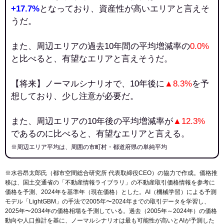
+17.7%
となっており、資産性が高いエリアと言えそ
うだ。
また、周辺エリアの過去10年間の平均増減率の
0.0%
と比べると、有望なエリアと言えそうだ。
【将来】ノーマルシナリオで、10年後に
▲8.3%
を予
想しており、少し注意が必要だ。
また、周辺エリアの10年後の平均増減率が
▲12.3%
であるのに比べると、有望なエリアと言える。
※周辺エリア平均は、周囲の市町村・都道府県の単純平均
※水谷昂太郎氏（都市空間総合研究所 代表取締役CEO）の協力で作成。価格推
移は、国土交通省の「
不動産情報ライブラリ
」の不動産取引価格情報を参考に
価格を予測、2024年を基準年（現在価格）とした。AI（機械学習）による予測
モデル「LightGBM」の手法で2005年〜2024年までの取引データを学習し、
2025年〜2034年の価格相場を予測している。過去（2005年～2024年）の価格
動向や人口推計を基に、ノーマルシナリオは最も可能性が高いとAIが予測した