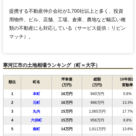
提携する不動産仲介会社が1,700社以上と多く、投資
用物件、ビル、店舗、工場、倉庫、農地など幅広い種
類の不動産にも対応している（サービス提供：リビン
マッチ）。
寒河江市の土地相場ランキング（町＝大字）
坪単価
総額
10年前比
順位
町名
(万円)
(万円)
変動率
1
本町
16万円
940万円
5.6%
2
元町
16万円
986万円
13.3%
3
丸内
15万円
1,065万円
17.7%
4
六供町
15万円
956万円
8.8%
5
南町
14万円
1,011万円
13.6%