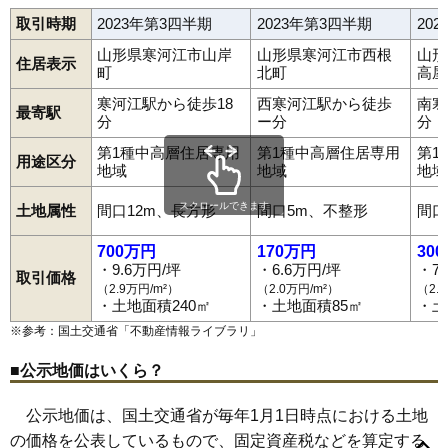
取引時期
2023年第3四半期
2023年第3四半期
20
山形県寒河江市山岸
山形県寒河江市西根
山形
住居表示
町
北町
高屋
寒河江駅から徒歩18
西寒河江駅から徒歩
南寒
最寄駅
分
ー分
分
第1種中高層住居専用
第1種中高層住居専用
第1
用途区分
地域
地域
地域
スクロールできます
土地属性
間口12m、長方形
間口5m、不整形
間口
700万円
170万円
30
・9.6万円/坪
・6.6万円/坪
・7
取引価格
（2.9万円/m²）
（2.0万円/m²）
（2.
・土地面積240㎡
・土地面積85㎡
・土
※参考：国土交通省「
不動産情報ライブラリ
」
■公示地価はいくら？
公示地価は、国土交通省が毎年1月1日時点における土地
の価格を公表しているもので、固定資産税などを算定する