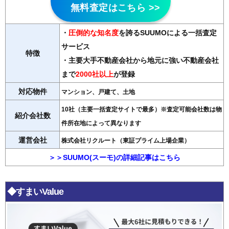
無料査定はこちら >>
・
圧倒的な知名度
を誇るSUUMOによる一括査定
サービス
特徴
・主要大手不動産会社から地元に強い不動産会社
まで
2000社以上
が登録
対応物件
マンション、戸建て、土地
10社（主要一括査定サイトで最多）※査定可能会社数は物
紹介会社数
件所在地によって異なります
運営会社
株式会社リクルート（東証プライム上場企業）
＞＞SUUMO(スーモ)の詳細記事はこちら
◆すまいValue