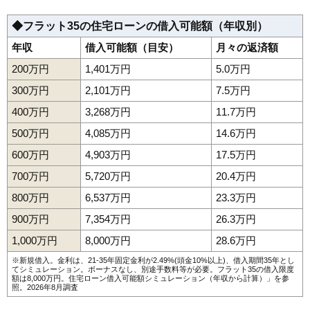
◆フラット35の住宅ローンの借入可能額（年収別）
年収
借入可能額（目安）
月々の返済額
200万円
1,401万円
5.0万円
300万円
2,101万円
7.5万円
400万円
3,268万円
11.7万円
500万円
4,085万円
14.6万円
600万円
4,903万円
17.5万円
700万円
5,720万円
20.4万円
800万円
6,537万円
23.3万円
900万円
7,354万円
26.3万円
1,000万円
8,000万円
28.6万円
※新規借入。金利は、21-35年固定金利が2.49%(頭金10%以上)、借入期間35年とし
てシミュレーション。ボーナスなし、別途手数料等が必要。フラット35の借入限度
額は8,000万円。
住宅ローン借入可能額シミュレーション（年収から計算）
」を参
照。2026年8月調査