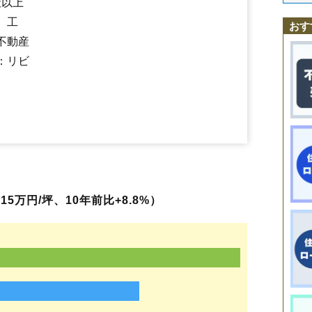
社以上
中央工業団地
仲谷地
七日町
西根
西根北町
日田
東新山町
日和田
南寒河江駅
寒河江駅
西寒河江駅
羽前高松駅
柴橋駅
、工
船橋町
本町
丸内
緑町
南町
本楯
元町
八鍬
山岸町
八幡町
六供町
若葉
おす
内ノ袋
ほなみ
不動産
：リビ
5万円/坪、10年前比+8.8%）