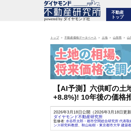
不動産
トップ
トップ
不動産価格データベース
土地
山形県
山
【AI予測】六供町の土地
+8.8%)! 10年後
2026年3月18日公開（2026年3月18日更
ダイヤモンド不動産研究所
監修者:
水谷昂太郎・都市空間総合研究所 代表取
ンス研究科教授
、
秋山祐樹・東京都市大学 建築