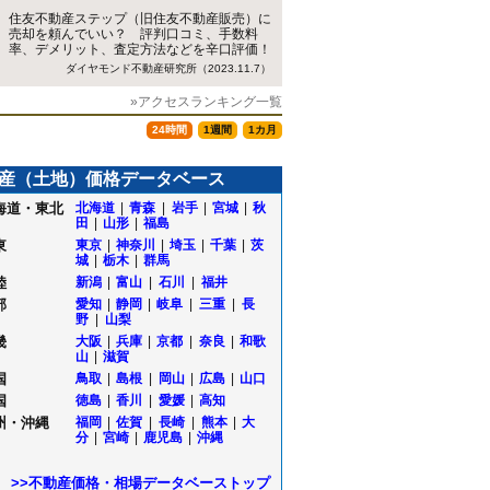
住友不動産ステップ（旧住友不動産販売）に
売却を頼んでいい？ 評判口コミ、手数料
率、デメリット、査定方法などを辛口評価！
ダイヤモンド不動産研究所（2023.11.7）
»アクセスランキング一覧
24時間
1週間
1カ月
産（土地）価格データベース
海道・東北
北海道
|
青森
|
岩手
|
宮城
|
秋
田
|
山形
|
福島
東
東京
|
神奈川
|
埼玉
|
千葉
|
茨
城
|
栃木
|
群馬
陸
新潟
|
富山
|
石川
|
福井
部
愛知
|
静岡
|
岐阜
|
三重
|
長
野
|
山梨
畿
大阪
|
兵庫
|
京都
|
奈良
|
和歌
山
|
滋賀
国
鳥取
|
島根
|
岡山
|
広島
|
山口
国
徳島
|
香川
|
愛媛
|
高知
州・沖縄
福岡
|
佐賀
|
長崎
|
熊本
|
大
分
|
宮崎
|
鹿児島
|
沖縄
>>不動産価格・相場データベーストップ