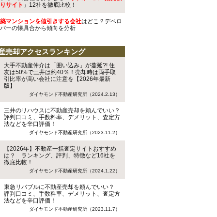
りサイト
」12社を徹底比較！
築マンションを値引きする会社
はどこ？デベロ
パーの懐具合から傾向を分析
産売却アクセスランキング
大手不動産仲介は「囲い込み」が蔓延?! 住
友は50%で三井は約40％！売却時は両手取
引比率が高い会社に注意を【2026年最新
版】
ダイヤモンド不動産研究所（2024.2.13）
三井のリハウスに不動産売却を頼んでいい？
評判口コミ、手数料率、デメリット、査定方
法などを辛口評価！
ダイヤモンド不動産研究所（2023.11.2）
【2026年】不動産一括査定サイトおすすめ
は？ ランキング、評判、特徴など16社を
徹底比較！
ダイヤモンド不動産研究所（2024.1.22）
東急リバブルに不動産売却を頼んでいい？
評判口コミ、手数料率、デメリット、査定方
法などを辛口評価！
ダイヤモンド不動産研究所（2023.11.7）