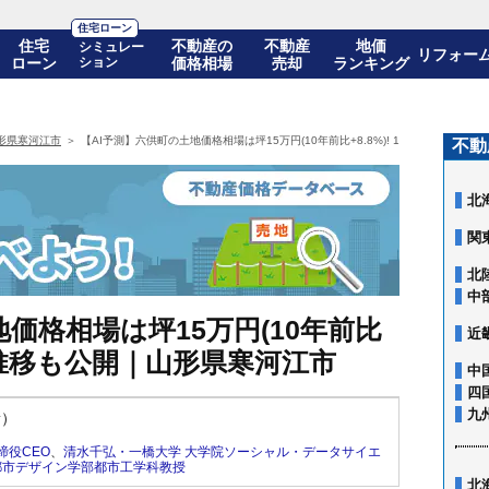
住宅ローン
住宅
不動産の
不動産
地価
シミュレー
リフォー
ローン
ション
価格相場
売却
ランキング
形県寒河江市
【AI予測】六供町の土地価格相場は坪15万円(10年前比+8.8%)! 10年後の価格
不動
北
関
北
中
価格相場は坪15万円(10年前比
近
の価格推移も公開｜山形県寒河江市
中
四
九
新）
締役CEO
、
清水千弘・一橋大学 大学院ソーシャル・データサイエ
都市デザイン学部都市工学科教授
北