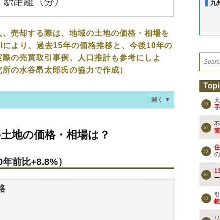
九
入、売却する際は、地域の土地の価格・相場を
Iにより、過去15年の価格推移と、今後10年の
実際の売買取引事例、人口推計も参考にしよ
究所の水谷昂太郎氏の協力で作成）
Topi
開く ▼
大
手
不
価格・相場は？
査
の土地の価格・相場は？
年前比+8.8%）
住
の
年前比+8.8%）
なる？
1
ー
過去の売買事例
格
引
較
検討しよう
リ