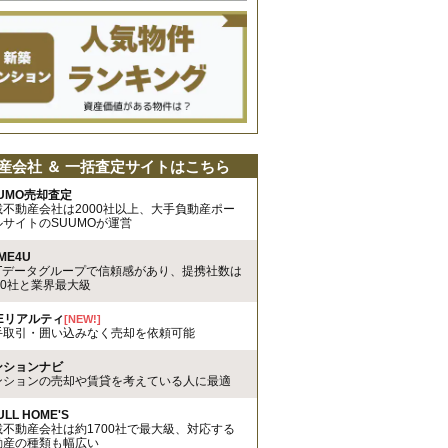
産会社 ＆ 一括査定サイトはこちら
UMO売却査定
載不動産会社は2000社以上、大手負動産ポー
ルサイトのSUUMOが運営
ME4U
TTデータグループで信頼感があり、提携社数は
00社と業界最大級
REリアルティ
[NEW!]
手取引・囲い込みなく売却を依頼可能
ンションナビ
ンションの売却や賃貸を考えている人に最適
ULL HOME'S
載不動産会社は約1700社で最大級、対応する
動産の種類も幅広い