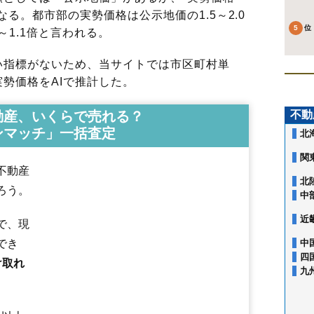
る。都市部の実勢価格は公示地価の1.5～2.0
～1.1倍と言われる。
指標がないため、当サイトでは市区町村単
勢価格をAIで推計した。
動産、いくらで売れる？
不動
ンマッチ」一括査定
北
関
不動産
北
ろう。
中
近
で、現
でき
中
四
け取れ
九
幸町
寒河江
栄町
慈恩寺
柴橋
島
白岩
末広町
高田
高松
高屋
中央