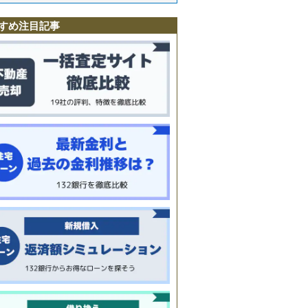
町
すめ注目記事