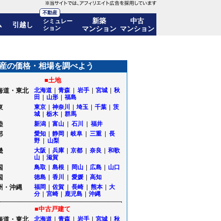
不動産
新築
中古
シミュレー
ム
引越し
ション
マンション
マンション
推移も公開｜山形県寒河江市
産の価格・相場を調べよう
■土地
海道・東北
北海道
|
青森
|
岩手
|
宮城
|
秋
田
|
山形
|
福島
東
東京
|
神奈川
|
埼玉
|
千葉
|
茨
城
|
栃木
|
群馬
陸
新潟
|
富山
|
石川
|
福井
部
愛知
|
静岡
|
岐阜
|
三重
|
長
野
|
山梨
畿
大阪
|
兵庫
|
京都
|
奈良
|
和歌
山
|
滋賀
国
鳥取
|
島根
|
岡山
|
広島
|
山口
国
徳島
|
香川
|
愛媛
|
高知
州・沖縄
福岡
|
佐賀
|
長崎
|
熊本
|
大
分
|
宮崎
|
鹿児島
|
沖縄
■中古戸建て
海道・東北
北海道
|
青森
|
岩手
|
宮城
|
秋