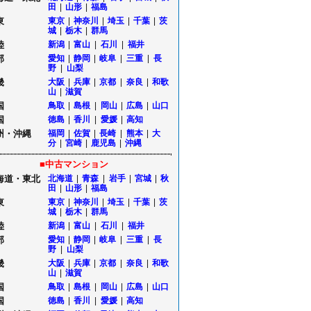
田
|
山形
|
福島
東
東京
|
神奈川
|
埼玉
|
千葉
|
茨
城
|
栃木
|
群馬
陸
新潟
|
富山
|
石川
|
福井
部
愛知
|
静岡
|
岐阜
|
三重
|
長
野
|
山梨
畿
大阪
|
兵庫
|
京都
|
奈良
|
和歌
山
|
滋賀
国
鳥取
|
島根
|
岡山
|
広島
|
山口
国
徳島
|
香川
|
愛媛
|
高知
州・沖縄
福岡
|
佐賀
|
長崎
|
熊本
|
大
分
|
宮崎
|
鹿児島
|
沖縄
■中古マンション
海道・東北
北海道
|
青森
|
岩手
|
宮城
|
秋
田
|
山形
|
福島
東
東京
|
神奈川
|
埼玉
|
千葉
|
茨
城
|
栃木
|
群馬
陸
新潟
|
富山
|
石川
|
福井
部
愛知
|
静岡
|
岐阜
|
三重
|
長
野
|
山梨
畿
大阪
|
兵庫
|
京都
|
奈良
|
和歌
山
|
滋賀
国
鳥取
|
島根
|
岡山
|
広島
|
山口
国
徳島
|
香川
|
愛媛
|
高知