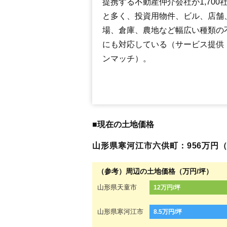
提携する不動産仲介会社が1,700
と多く、投資用物件、ビル、店舗
場、倉庫、農地など幅広い種類の
にも対応している（サービス提供
ンマッチ）。
■現在の土地価格
山形県寒河江市六供町：956万円（1
（参考）周辺の土地価格（万円/坪）
山形県天童市
12万円/坪
山形県寒河江市
8.5万円/坪