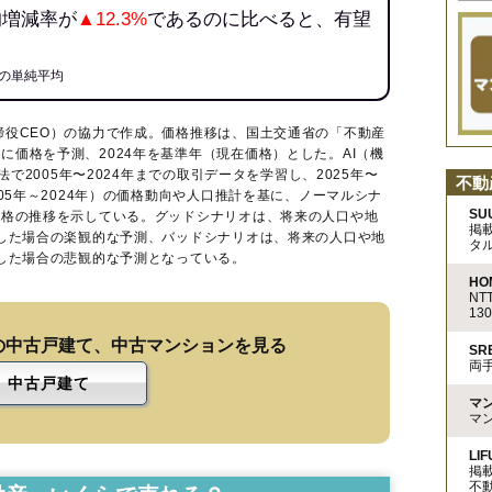
均増減率が
▲12.3%
であるのに比べると、有望
の単純平均
締役CEO）の協力で作成。価格推移は、国土交通省の「
不動産
に価格を予測、2024年を基準年（現在価格）とした。AI（機
法で2005年〜2024年までの取引データを学習し、2025年〜
不動
005年～2024年）の価格動向や人口推計を基に、ノーマルシナ
SU
価格の推移を示している。グッドシナリオは、将来の人口や地
掲
移した場合の楽観的な予測、バッドシナリオは、将来の人口や地
タ
移した場合の悲観的な予測となっている。
HO
N
13
の中古戸建て、中古マンションを見る
S
両
中古戸建て
マ
マ
LIF
掲
不