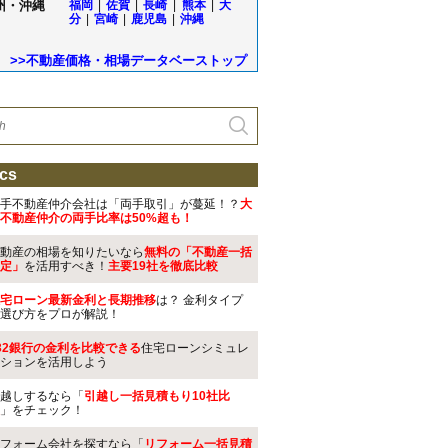
州・沖縄
福岡
|
佐賀
|
長崎
|
熊本
|
大
分
|
宮崎
|
鹿児島
|
沖縄
>>不動産価格・相場データベーストップ
cs
手不動産仲介会社は「両手取引」が蔓延！？
大
不動産仲介の両手比率は50%超も！
動産の相場を知りたいなら
無料の「不動産一括
定」
を活用すべき！
主要19社を徹底比較
宅ローン最新金利と長期推移
は？ 金利タイプ
選び方をプロが解説！
32銀行の金利を比較できる
住宅ローンシミュレ
ションを活用しよう
越しするなら「
引越し一括見積もり10社比
」をチェック！
フォーム会社を探すなら「
リフォーム一括見積