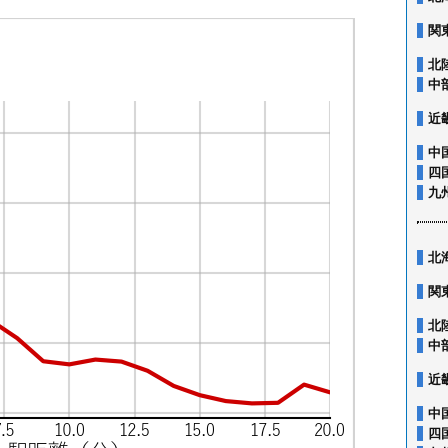
関
北
中
近
中
四
九
北
関
北
中
近
中
四