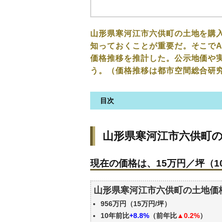
山形県寒河江市六供町の土地を購
知っておくことが重要だ。そこでA
価格推移を推計した。公示地価や
う。（価格推移は都市空間総合研
目次
山形県寒河江市六供町の土地の
山形県寒河江市六供町
現在の価格は、15万円／坪（10
価格を詳細に分析しよう
現在の価格は、15万円／坪（10
駅からの徒歩距離で価格はどう
山形県寒河江市六供町の土地の
山形県寒河江市六供町の土地価
公示地価はいくら
956万円（15万円/坪）
エリアの将来性を人口予想から
10年前比
+8.8%
（前年比
▲0.2%
）