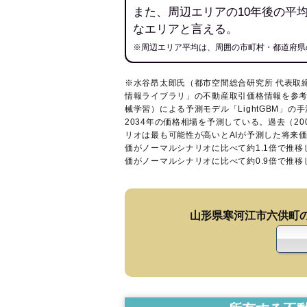
また、周辺エリアの10年後の平
なエリアと言える。
※周辺エリア平均は、周囲の市町村・都道府県
※水谷昂太郎氏（都市空間総合研究所 代表取
情報ライブラリ
」の不動産取引価格情報を参考
械学習）による予測モデル「LightGBM」の手
2034年の価格相場を予測している。過去（2
リオは最も可能性が高いとAIが予測した将来
価がノーマルシナリオに比べて約1.1倍で推
価がノーマルシナリオに比べて約0.9倍で推
山形県寒河江市六供町