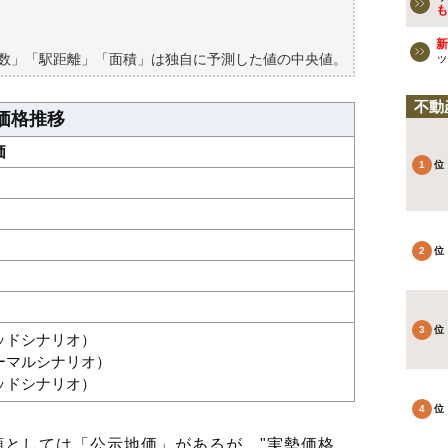
買える？
も
新
築数」「駅距離」「面積」は独自に予測した値の中央値。
ッ
不動
価格推移
価
グッドシナリオ）
ノーマルシナリオ）
バッドシナリオ）
としては「公示地価」があるが、"実勢価格