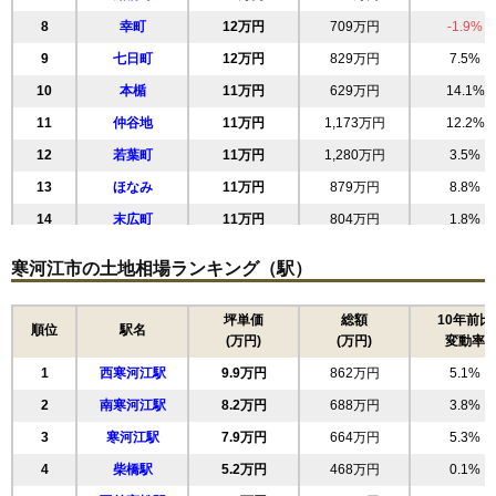
8
幸町
12万円
709万円
-1.9%
9
七日町
12万円
829万円
7.5%
10
本楯
11万円
629万円
14.1%
11
仲谷地
11万円
1,173万円
12.2%
12
若葉町
11万円
1,280万円
3.5%
13
ほなみ
11万円
879万円
8.8%
14
末広町
11万円
804万円
1.8%
15
八幡町
11万円
944万円
-0.6%
寒河江市の土地相場ランキング（駅）
16
寒河江
11万円
941万円
6.9%
17
中央
9.6万円
676万円
5.9%
坪単価
総額
10年前比
順位
駅名
(万円)
(万円)
変動率
18
栄町
9.5万円
810万円
5.2%
1
西寒河江駅
9.9万円
862万円
5.1%
19
西根北町
9.4万円
765万円
5.9%
2
南寒河江駅
8.2万円
688万円
3.8%
20
内ノ袋
9.3万円
1,136万円
3.1%
3
寒河江駅
7.9万円
664万円
5.3%
21
高屋
9.0万円
698万円
6.4%
4
柴橋駅
5.2万円
468万円
0.1%
22
西根
8.6万円
902万円
3.8%