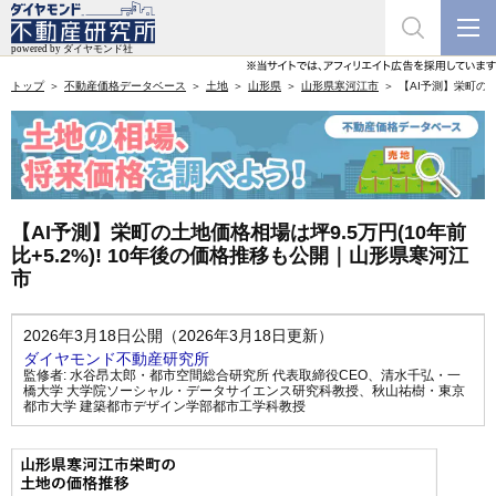
トップ
不動産価格データベース
土地
山形県
山形県寒河江市
【AI予測】栄町の土
【AI予測】栄町の土地価格相場は坪9.5万円(10年前
比+5.2%)! 10年後の価格推移も公開｜山形県寒河江
市
2026年3月18日公開（2026年3月18日更新）
ダイヤモンド不動産研究所
監修者:
水谷昂太郎・都市空間総合研究所 代表取締役CEO
、
清水千弘・一
橋大学 大学院ソーシャル・データサイエンス研究科教授
、
秋山祐樹・東京
都市大学 建築都市デザイン学部都市工学科教授