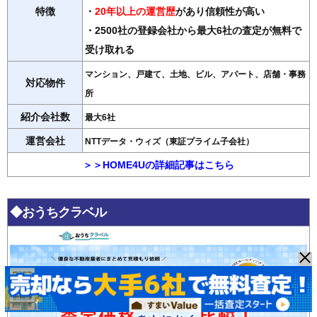
特徴
・
20年以上の運営歴
があり信頼性が高い
・2500社の登録会社から最大6社の査定が無料で
受け取れる
マンション、戸建て、土地、ビル、アパート、店舗・事務
対応物件
所
紹介会社数
最大6社
運営会社
NTTデータ・ウィズ（東証プライム子会社）
＞＞HOME4Uの詳細記事はこちら
◆おうちクラベル