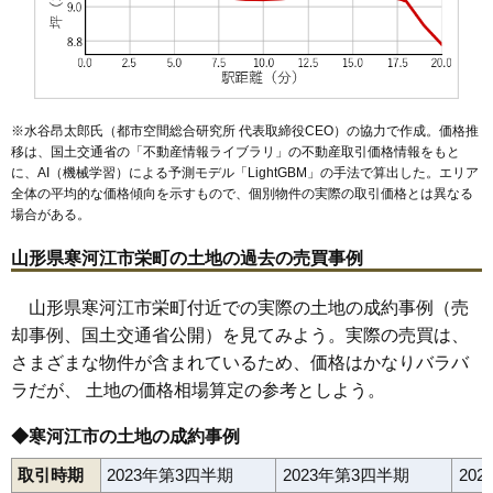
※水谷昂太郎氏（都市空間総合研究所 代表取締役CEO）の協力で作成。価格推
移は、国土交通省の「
不動産情報ライブラリ
」の不動産取引価格情報をもと
に、AI（機械学習）による予測モデル「LightGBM」の手法で算出した。エリア
全体の平均的な価格傾向を示すもので、個別物件の実際の取引価格とは異なる
場合がある。
山形県寒河江市栄町の土地の過去の売買事例
山形県寒河江市栄町付近での実際の土地の成約事例（売
却事例、国土交通省公開）を見てみよう。実際の売買は、
さまざまな物件が含まれているため、価格はかなりバラバ
ラだが、 土地の価格相場算定の参考としよう。
◆寒河江市の土地の成約事例
取引時期
2023年第3四半期
2023年第3四半期
20