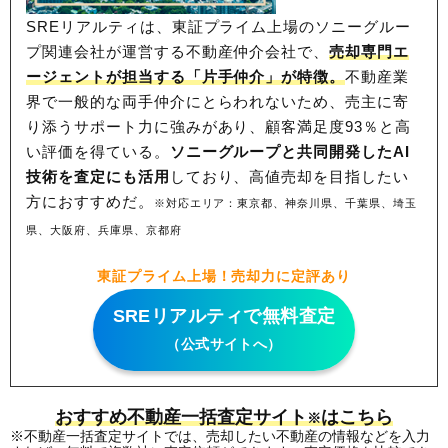
SREリアルティは、東証プライム上場のソニーグルー
プ関連会社が運営する不動産仲介会社で、
売却専門エ
ージェントが担当する「片手仲介」が特徴。
不動産業
界で一般的な両手仲介にとらわれないため、
売主に寄
り添うサポート力に強みがあり、顧客満足度93％と高
い評価を得ている。
ソニーグループと共同開発したAI
技術を査定にも活用
しており、高値売却を目指したい
方におすすめだ。
※対応エリア：東京都、神奈川県、千葉県、埼玉
県、大阪府、兵庫県、京都府
東証プライム上場！売却力に定評あり
SREリアルティで無料査定
（公式サイトへ）
おすすめ不動産一括査定サイト
はこちら
※
※不動産一括査定サイトでは、売却したい不動産の情報などを入力