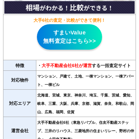
大手6社の査定・比較ができて便利！
すまいValue
無料査定はこちら>>
特徴
・
大手不動産会社6社が運営
する一括査定サイト
マンション、戸建て、土地、一棟マンション、一棟アパー
対応物件
ト、一棟ビル
北海道、宮城、東京、神奈川、埼玉、千葉、茨城、愛知、
対応エリア
岐阜、三重、大阪、兵庫、京都、滋賀、奈良、和歌山、岡
山、広島、福岡、佐賀
大手不動産会社6社（東急リバブル、住友不動産ステッ
運営会社
プ、三井のリハウス、三菱地所の住まいリレー、野村の仲