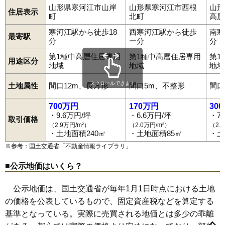
山形県寒河江市山岸
山形県寒河江市西根
山形
住居表示
町
北町
高屋
寒河江駅から徒歩18
西寒河江駅から徒歩
南寒
最寄駅
分
ー分
分
第1種中高層住居専用
第1種中高層住居専用
第1
用途区分
地域
地域
地域
スクロールできます
土地属性
間口12m、長方形
間口5m、不整形
間口
700万円
170万円
30
・9.6万円/坪
・6.6万円/坪
・7
取引価格
（2.9万円/m²）
（2.0万円/m²）
（2.
・土地面積240㎡
・土地面積85㎡
・土
※参考：国土交通省「
不動産情報ライブラリ
」
■公示地価はいくら？
公示地価は、国土交通省が毎年1月1日時点における土地
の価格を公表しているもので、固定資産税などを算定する
基準となっている。実際に売買される地価とは多少の乖離