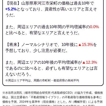
【現在】山形県寒河江市栄町の価格は過去10年で
+5.2%
となっており、資産性が高いエリアと言えそ
うだ。
また、周辺エリアの過去10年間の平均増減率の
0.0%
と比べると、有望なエリアと言えそうだ。
【将来】ノーマルシナリオで、10年後に
▲15.3%
を
予想しており、少し注意が必要だ。
また、周辺エリアの10年後の平均増減率が
▲12.3%
であるのに比べると、必ずしも有望なエリアとは言
えないだろう。
※周辺エリア平均は、周囲の市町村・都道府県の単純平均
※水谷昂太郎氏（都市空間総合研究所 代表取締役CEO）の協力で作成。価格推
移は、国土交通省の「
不動産情報ライブラリ
」の不動産取引価格情報を参考に
価格を予測、2024年を基準年（現在価格）とした。AI（機械学習）による予測