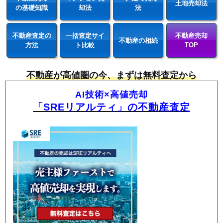
土地売却法
の基礎知識
却法
法
不動産査定の
一括査定サイ
不動産売却
不動産の相続
方法
ト比較
TOP
不動産が高値圏の今、まずは無料査定から
AI技術×高値売却
「SREリアルティ」の不動産査定