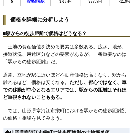
5
羽前高松駅
3.6万円
387万円
-11.0%
23
柴橋
8.6万円
719万円
8.7%
24
山岸町
8.4万円
605万円
4.3%
価格を詳細に分析しよう
25
東新山町
7.5万円
1,182万円
5.4%
26
緑町
7.4万円
729万円
3.4%
■駅からの徒歩距離で価格はどうなる？
27
島
7.3万円
745万円
1.3%
土地の資産価値を決める要素は多数ある。広さ、地形、
28
日田
5.0万円
1,102万円
2.0%
接道状況、用途区分などの要素があるが、一番重要なのは
29
中央工業団地
4.8万円
2,910万円
3.8%
「駅からの徒歩距離」だ。
30
八鍬
4.1万円
395万円
-7.1%
31
高松
3.7万円
387万円
-15.9%
通常、立地が駅に近いほど不動産価格は高くなり、駅から
32
白岩
3.0万円
240万円
-19.8%
離れるほど、価格は安くなる。
ただし、都心ではなく、車
での移動が中心となるエリアでは、駅からの距離はそれほ
33
日和田
2.7万円
368万円
-13.8%
ど重視されないこともある。
34
慈恩寺
2.1万円
114万円
-21.5%
では、山形県寒河江市栄町における駅からの徒歩距離別
の価格・相場を見てみよう。
◆山形県寒河江市栄町の徒歩距離別の土地坪単価