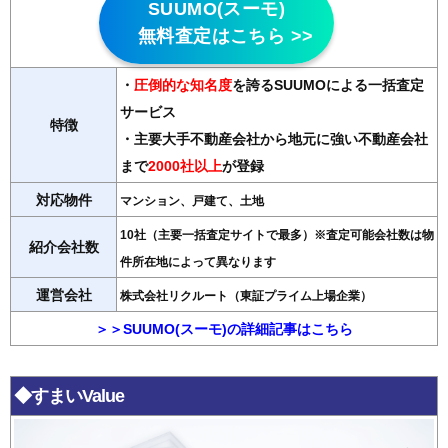
SUUMO(スーモ)
無料査定はこちら >>
・
圧倒的な知名度
を誇るSUUMOによる一括査定
サービス
特徴
・主要大手不動産会社から地元に強い不動産会社
まで
2000社以上
が登録
対応物件
マンション、戸建て、土地
10社（主要一括査定サイトで最多）※査定可能会社数は物
紹介会社数
件所在地によって異なります
運営会社
株式会社リクルート（東証プライム上場企業）
＞＞SUUMO(スーモ)の詳細記事はこちら
◆すまいValue