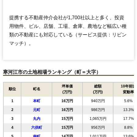
提携する不動産仲介会社が1,700社以上と多く、投資
用物件、ビル、店舗、工場、倉庫、農地など幅広い種
類の不動産にも対応している（サービス提供：リビン
マッチ）。
寒河江市の土地相場ランキング（町＝大字）
坪単価
総額
10年前比
順位
町名
(万円)
(万円)
変動率
1
本町
16万円
940万円
5.6%
2
元町
16万円
986万円
13.3%
3
丸内
15万円
1,065万円
17.7%
4
六供町
15万円
956万円
8.8%
5
南町
14万円
1,011万円
13.6%