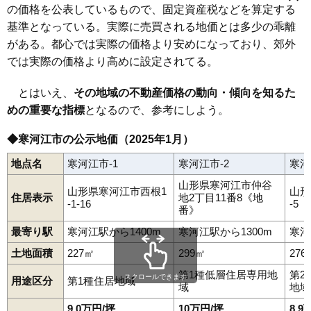
幸町
寒河江
栄町
慈恩寺
柴橋
島
白岩
末広町
高田
高松
高屋
中央
の価格を公表しているもので、固定資産税などを算定する
中央工業団地
仲谷地
七日町
西根
西根北町
日田
東新山町
南寒河江駅
寒河江駅
西寒河江駅
羽前高松駅
柴橋駅
日和田
船橋町
本町
丸内
緑町
南町
本楯
元町
八鍬
山岸町
八幡町
基準となっている。実際に売買される地価とは多少の乖離
六供町
若葉町
内ノ袋
ほなみ
がある。都心では実際の価格より安めになっており、郊外
では実際の価格より高めに設定されてる。
とはいえ、
その地域の不動産価格の動向・傾向を知るた
めの重要な指標
となるので、参考にしよう。
◆寒河江市の公示地価（2025年1月）
地点名
寒河江市-1
寒河江市-2
寒河
山形県寒河江市仲谷
山形県寒河江市西根1
山形
住居表示
地2丁目11番8《地
-1-16
-5
番》
最寄り駅
寒河江駅から1400m
寒河江駅から1300m
寒河
土地面積
227㎡
299㎡
276
第1種低層住居専用地
第2
スクロールできます
用途区分
第1種住居地域
域
地域
9.0万円/坪
10万円/坪
8.9