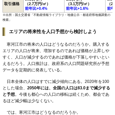
取引価格
（2.7万円/㎡）
（3.1万円/㎡）
（2
前年比+0.4%
前年比+1.6%
前年
※出所：国土交通省「
不動産情報ライブラリ・地価公示・都道府県地価調査の
検索
」
エリアの将来性を人口予想から検討しよう
寒河江市の将来の人口はどうなるのだろうか。購入する
エリアの人口が将来、増加するのであれば価格が上昇しや
すく、人口が減少するのであれば価格が下落しやすいとい
えるだろう。人口推計は、政府系の人口問題研究所が予想
データを定期的に発表している。
日本全体の人口はすでに減少傾向にある。2020年を100
とした場合、
2050年には、全国の人口は83.0まで減少する
と予想
。今後も都心への人口の移転は続くため、都会であ
るほど減少幅は少なくない。
では、寒河江市はどうなるのだろうか。