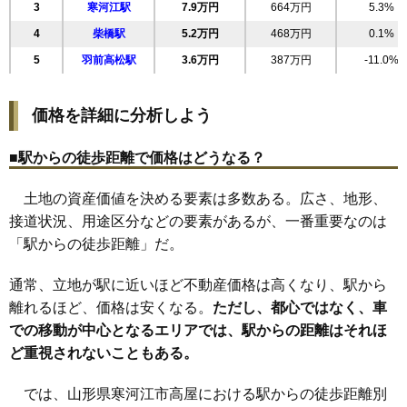
3
寒河江駅
7.9万円
664万円
5.3%
21
高屋
9.0万円
698万円
6.4%
4
柴橋駅
5.2万円
468万円
0.1%
22
西根
8.6万円
902万円
3.8%
5
羽前高松駅
3.6万円
387万円
-11.0%
23
柴橋
8.6万円
719万円
8.7%
24
山岸町
8.4万円
605万円
4.3%
価格を詳細に分析しよう
25
東新山町
7.5万円
1,182万円
5.4%
26
緑町
7.4万円
729万円
3.4%
■駅からの徒歩距離で価格はどうなる？
27
島
7.3万円
745万円
1.3%
土地の資産価値を決める要素は多数ある。広さ、地形、
28
日田
5.0万円
1,102万円
2.0%
接道状況、用途区分などの要素があるが、一番重要なのは
29
中央工業団地
4.8万円
2,910万円
3.8%
「駅からの徒歩距離」だ。
30
八鍬
4.1万円
395万円
-7.1%
31
高松
3.7万円
387万円
-15.9%
通常、立地が駅に近いほど不動産価格は高くなり、駅から
32
白岩
3.0万円
240万円
-19.8%
離れるほど、価格は安くなる。
ただし、都心ではなく、車
での移動が中心となるエリアでは、駅からの距離はそれほ
33
日和田
2.7万円
368万円
-13.8%
ど重視されないこともある。
34
慈恩寺
2.1万円
114万円
-21.5%
では、山形県寒河江市高屋における駅からの徒歩距離別