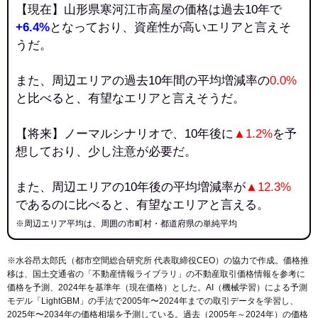
【現在】山形県寒河江市高屋の価格は過去10年で
+6.4%
となっており、資産性が高いエリアと言えそ
うだ。
また、周辺エリアの過去10年間の平均増減率の
0.0%
と比べると、有望なエリアと言えそうだ。
【将来】ノーマルシナリオで、10年後に
▲1.2%
を予
想しており、少し注意が必要だ。
また、周辺エリアの10年後の平均増減率が
▲12.3%
であるのに比べると、有望なエリアと言える。
※周辺エリア平均は、周囲の市町村・都道府県の単純平均
※水谷昂太郎氏（都市空間総合研究所 代表取締役CEO）の協力で作成。価格推
移は、国土交通省の「
不動産情報ライブラリ
」の不動産取引価格情報を参考に
価格を予測、2024年を基準年（現在価格）とした。AI（機械学習）による予測
モデル「LightGBM」の手法で2005年〜2024年までの取引データを学習し、
2025年〜2034年の価格相場を予測している。過去（2005年～2024年）の価格