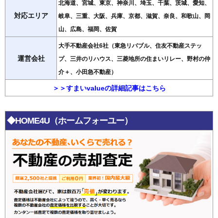
北海道、宮城、東京、神奈川、埼玉、千葉、茨城、愛知、
対応エリア
岐阜、三重、大阪、兵庫、京都、滋賀、奈良、和歌山、岡
山、広島、福岡、佐賀
大手不動産会社6社（東急リバブル、住友不動産ステッ
運営会社
プ、三井のリハウス、三菱地所の住まいリレー、野村の仲
介＋、小田急不動産）
＞＞すまいvalueの詳細記事はこちら
◆HOME4U（ホームフォーユー）