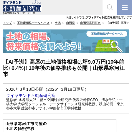
トップ
不動産価格データベース
土地
山形県
山形県寒河江市
【AI予測】高屋の土
【AI予測】高屋の土地価格相場は坪9.0万円(10年前
比+6.4%)! 10年後の価格推移も公開｜山形県寒河江
市
2026年3月18日公開（2026年3月18日更新）
ダイヤモンド不動産研究所
監修者:
水谷昂太郎・都市空間総合研究所 代表取締役CEO
、
清水千弘・一
橋大学 大学院ソーシャル・データサイエンス研究科教授
、
秋山祐樹・東京
都市大学 建築都市デザイン学部都市工学科教授