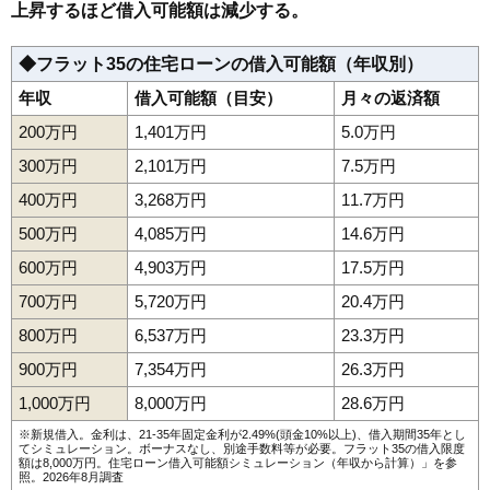
上昇するほど借入可能額は減少する。
◆フラット35の住宅ローンの借入可能額（年収別）
年収
借入可能額（目安）
月々の返済額
200万円
1,401万円
5.0万円
300万円
2,101万円
7.5万円
400万円
3,268万円
11.7万円
500万円
4,085万円
14.6万円
600万円
4,903万円
17.5万円
700万円
5,720万円
20.4万円
800万円
6,537万円
23.3万円
900万円
7,354万円
26.3万円
1,000万円
8,000万円
28.6万円
※新規借入。金利は、21-35年固定金利が2.49%(頭金10%以上)、借入期間35年とし
てシミュレーション。ボーナスなし、別途手数料等が必要。フラット35の借入限度
額は8,000万円。
住宅ローン借入可能額シミュレーション（年収から計算）
」を参
照。2026年8月調査