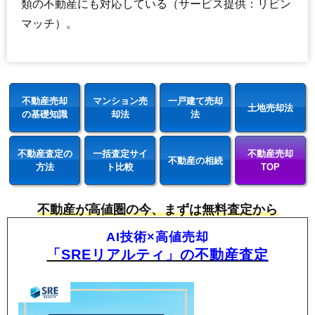
類の不動産にも対応している（サービス提供：リビン
マッチ）。
不動産売却
マンション売
一戸建て売却
土地売却法
の基礎知識
却法
法
不動産査定の
一括査定サイ
不動産売却
不動産の相続
方法
ト比較
TOP
不動産が高値圏の今、まずは無料査定から
AI技術×高値売却
「SREリアルティ」の不動産査定