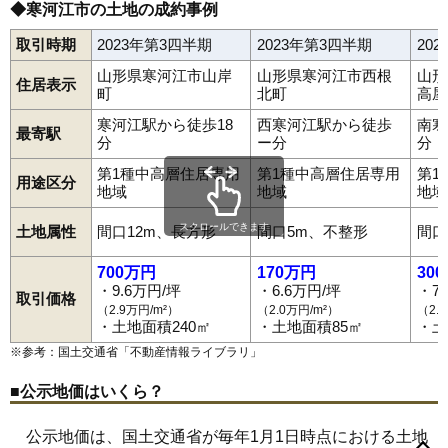
◆寒河江市の土地の成約事例
取引時期
2023年第3四半期
2023年第3四半期
20
山形県寒河江市山岸
山形県寒河江市西根
山形
住居表示
町
北町
高屋
寒河江駅から徒歩18
西寒河江駅から徒歩
南寒
最寄駅
分
ー分
分
第1種中高層住居専用
第1種中高層住居専用
第1
用途区分
地域
地域
地域
スクロールできます
土地属性
間口12m、長方形
間口5m、不整形
間口
700万円
170万円
30
・9.6万円/坪
・6.6万円/坪
・7
取引価格
（2.9万円/m²）
（2.0万円/m²）
（2.
・土地面積240㎡
・土地面積85㎡
・土
※参考：国土交通省「
不動産情報ライブラリ
」
■公示地価はいくら？
公示地価は、国土交通省が毎年1月1日時点における土地