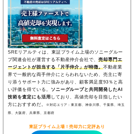
SREリアルティは、東証プライム上場のソニーグルー
プ関連会社が運営する不動産仲介会社で、
売却専門エ
ージェントが担当する「片手仲介」が特徴。
不動産業
界で一般的な両手仲介にとらわれないため、
売主に寄
り添うサポート力に強みがあり、顧客満足度93％と高
い評価を得ている。
ソニーグループと共同開発したAI
技術を査定にも活用
しており、高値売却を目指したい
方におすすめだ。
※対応エリア：東京都、神奈川県、千葉県、埼玉
県、大阪府、兵庫県、京都府
東証プライム上場！売却力に定評あり