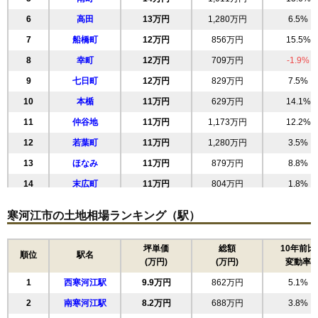
6
高田
13万円
1,280万円
6.5%
7
船橋町
12万円
856万円
15.5%
8
幸町
12万円
709万円
-1.9%
9
七日町
12万円
829万円
7.5%
10
本楯
11万円
629万円
14.1%
11
仲谷地
11万円
1,173万円
12.2%
12
若葉町
11万円
1,280万円
3.5%
13
ほなみ
11万円
879万円
8.8%
14
末広町
11万円
804万円
1.8%
15
八幡町
11万円
944万円
-0.6%
寒河江市の土地相場ランキング（駅）
16
寒河江
11万円
941万円
6.9%
17
中央
9.6万円
676万円
5.9%
坪単価
総額
10年前比
順位
駅名
(万円)
(万円)
変動率
18
栄町
9.5万円
810万円
5.2%
1
西寒河江駅
9.9万円
862万円
5.1%
19
西根北町
9.4万円
765万円
5.9%
2
南寒河江駅
8.2万円
688万円
3.8%
20
内ノ袋
9.3万円
1,136万円
3.1%