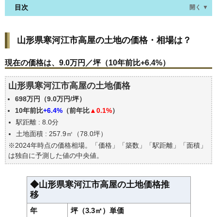
目次
開く ▼
山形県寒河江市高屋の土地の価格・相場は？
山形県寒河江市高屋の土地の価格・相場は？
現在の価格は、9.0万円／坪（10年前比+6.4%）
価格を詳細に分析しよう
現在の価格は、9.0万円／坪（10年前比+6.4%）
駅からの徒歩距離で価格はどうなる？
山形県寒河江市高屋の土地価格
山形県寒河江市高屋の土地の過去の売買事例
698万円（9.0万円/坪）
公示地価はいくら
10年前比
+6.4%
（前年比
▲0.1%
）
エリアの将来性を人口予想から検討しよう
駅距離 : 8.0分
自分の年収でいくらの不動産が買える？
土地面積 : 257.9㎡（78.0坪）
※2024年時点の価格相場。「価格」「築数」「駅距離」「面積」
は独自に予測した値の中央値。
◆山形県寒河江市高屋の土地価格推
移
年
坪（3.3㎡）単価