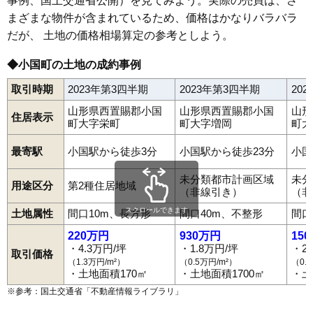
事例、国土交通省公開）を見てみよう。実際の売買は、さ
まざまな物件が含まれているため、価格はかなりバラバラ
だが、 土地の価格相場算定の参考としよう。
◆小国町の土地の成約事例
取引時期
2023年第3四半期
2023年第3四半期
20
山形県西置賜郡小国
山形県西置賜郡小国
山形
住居表示
町大字栄町
町大字増岡
町大
最寄駅
小国駅から徒歩3分
小国駅から徒歩23分
小国
未分類都市計画区域
未分
用途区分
第2種住居地域
（非線引き）
（非
スクロールできます
土地属性
間口10m、長方形
間口40m、不整形
間口
220万円
930万円
15
・4.3万円/坪
・1.8万円/坪
・2
取引価格
（1.3万円/m²）
（0.5万円/m²）
（0.
・土地面積170㎡
・土地面積1700㎡
・土
※参考：国土交通省「
不動産情報ライブラリ
」