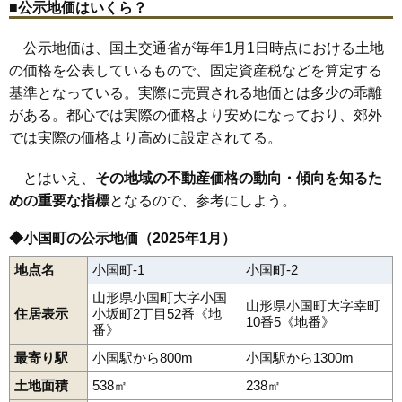
■公示地価はいくら？
公示地価は、国土交通省が毎年1月1日時点における土地
の価格を公表しているもので、固定資産税などを算定する
基準となっている。実際に売買される地価とは多少の乖離
がある。都心では実際の価格より安めになっており、郊外
では実際の価格より高めに設定されてる。
とはいえ、
その地域の不動産価格の動向・傾向を知るた
めの重要な指標
となるので、参考にしよう。
◆小国町の公示地価（2025年1月）
地点名
小国町-1
小国町-2
山形県小国町大字小国
山形県小国町大字幸町
住居表示
小坂町2丁目52番《地
10番5《地番》
番》
最寄り駅
小国駅から800m
小国駅から1300m
土地面積
538㎡
238㎡