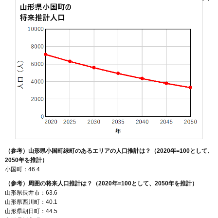
岩井沢
小国駅
小国小坂町
小国町
北
兵庫舘
増岡
町原
松岡
緑町
湯花
（参考）山形県小国町緑町のあるエリアの人口推計は？（2020年=100として、
2050年を推計）
小国町：46.4
（参考）周囲の将来人口推計は？（2020年=100として、2050年を推計）
山形県長井市：63.6
山形県西川町：40.1
山形県朝日町：44.5