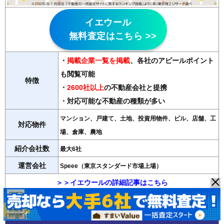
イエウール
無料査定はこちら >>
・
掲載企業一覧を掲載
、各社のアピールポイント
も閲覧可能
特徴
・
2600社以上
の不動産会社と提携
・対応可能な不動産の種類が多い
マンション、戸建て、土地、投資用物件、ビル、店舗、工
対応物件
場、倉庫、農地
紹介会社数
最大6社
運営会社
Speee（東京スタンダード市場上場）
＞＞イエウールの詳細記事はこちら
◆LIFULL HOME'S（ライフルホームズ）