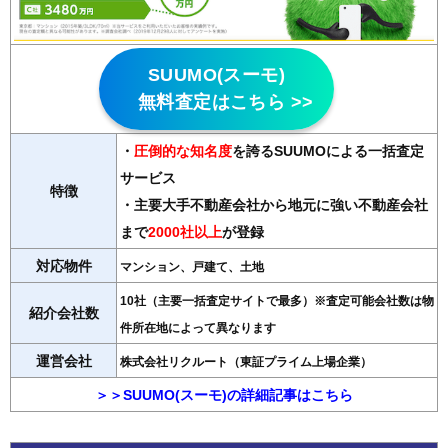
SUUMO(スーモ)
無料査定はこちら >>
・
圧倒的な知名度
を誇るSUUMOによる一括査定
サービス
特徴
・主要大手不動産会社から地元に強い不動産会社
まで
2000社以上
が登録
対応物件
マンション、戸建て、土地
10社（主要一括査定サイトで最多）※査定可能会社数は物
紹介会社数
件所在地によって異なります
運営会社
株式会社リクルート（東証プライム上場企業）
＞＞SUUMO(スーモ)の詳細記事はこちら