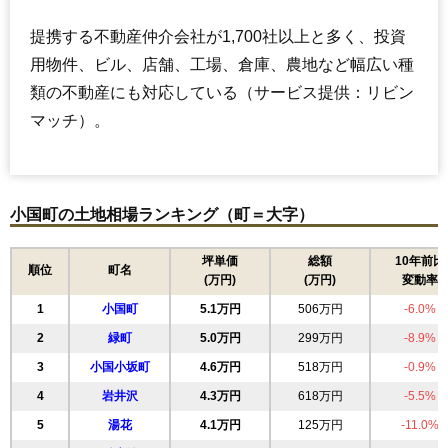
提携する不動産仲介会社が1,700社以上と多く、投資
用物件、ビル、店舗、工場、倉庫、農地など幅広い種
類の不動産にも対応している（サービス提供：リビン
マッチ）。
小国町の土地相場ランキング（町＝大字）
坪単価
総額
10年前比
順位
町名
(万円)
(万円)
変動率
1
小国町
5.1万円
506万円
-6.0%
2
緑町
5.0万円
299万円
-8.9%
3
小国小坂町
4.6万円
518万円
-0.9%
4
岩井沢
4.3万円
618万円
-5.5%
5
湯花
4.1万円
125万円
-11.0%