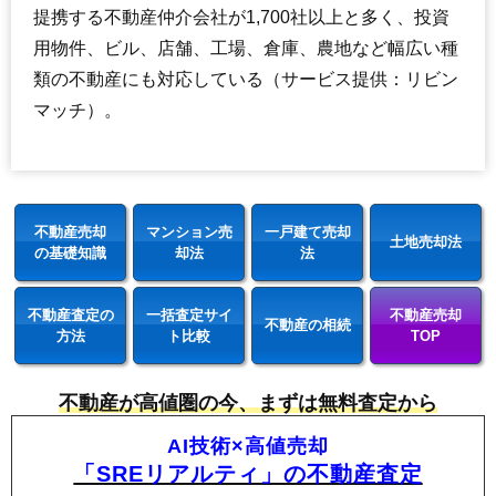
提携する不動産仲介会社が1,700社以上と多く、投資
用物件、ビル、店舗、工場、倉庫、農地など幅広い種
類の不動産にも対応している（サービス提供：リビン
マッチ）。
不動産売却
マンション売
一戸建て売却
土地売却法
の基礎知識
却法
法
不動産査定の
一括査定サイ
不動産売却
不動産の相続
方法
ト比較
TOP
不動産が高値圏の今、まずは無料査定から
AI技術×高値売却
「SREリアルティ」の不動産査定