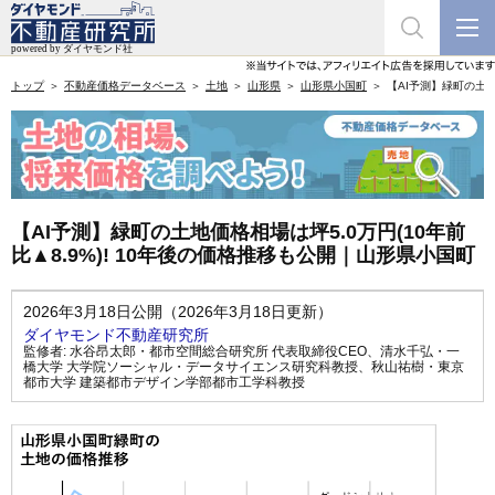
トップ
不動産価格データベース
土地
山形県
山形県小国町
【AI予測】緑町の土地
【AI予測】緑町の土地価格相場は坪5.0万円(10年前
比▲8.9%)! 10年後の価格推移も公開｜山形県小国町
2026年3月18日公開（2026年3月18日更新）
ダイヤモンド不動産研究所
監修者:
水谷昂太郎・都市空間総合研究所 代表取締役CEO
、
清水千弘・一
橋大学 大学院ソーシャル・データサイエンス研究科教授
、
秋山祐樹・東京
都市大学 建築都市デザイン学部都市工学科教授