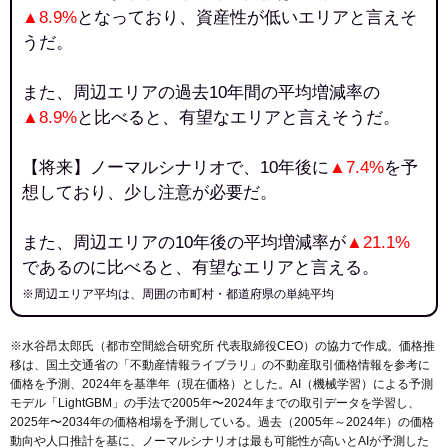
▲8.9%
となっており、資産性が低いエリアと言えそ
うだ。
また、周辺エリアの過去10年間の平均増減率の
▲8.9%
と比べると、有望なエリアと言えそうだ。
【将来】ノーマルシナリオで、10年後に
▲7.4%
を予
想しており、少し注意が必要だ。
また、周辺エリアの10年後の平均増減率が
▲21.1%
であるのに比べると、有望なエリアと言える。
※周辺エリア平均は、周囲の市町村・都道府県の単純平均
※水谷昂太郎氏（都市空間総合研究所 代表取締役CEO）の協力で作成。価格推
移は、国土交通省の「
不動産情報ライブラリ
」の不動産取引価格情報を参考に
価格を予測、2024年を基準年（現在価格）とした。AI（機械学習）による予測
モデル「LightGBM」の手法で2005年〜2024年までの取引データを学習し、
2025年〜2034年の価格相場を予測している。過去（2005年～2024年）の価格
動向や人口推計を基に、ノーマルシナリオは最も可能性が高いとAIが予測した