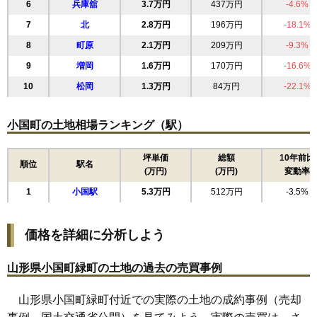
6
兵庫舘
3.7万円
437万円
-4.6%
7
北
2.8万円
196万円
-18.1%
8
町原
2.1万円
209万円
-9.3%
9
増岡
1.6万円
170万円
-16.6%
10
松岡
1.3万円
84万円
-22.1%
小国町の土地相場ランキング（駅）
坪単価
総額
10年前比
順位
駅名
(万円)
(万円)
変動率
1
小国駅
5.3万円
512万円
-3.5%
価格を詳細に分析しよう
山形県小国町緑町の土地の過去の売買事例
山形県小国町緑町付近での実際の土地の成約事例（売却