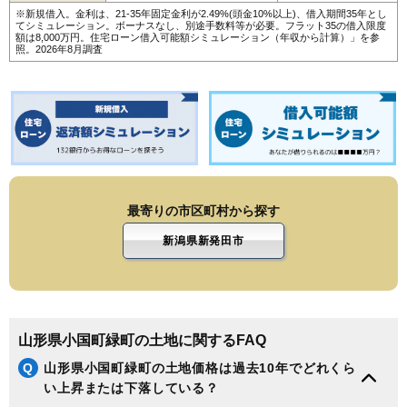
※新規借入。金利は、21-35年固定金利が2.49%(頭金10%以上)、借入期間35年とし
てシミュレーション。ボーナスなし、別途手数料等が必要。フラット35の借入限度
額は8,000万円。
住宅ローン借入可能額シミュレーション（年収から計算）
」を参
照。2026年8月調査
最寄りの市区町村から探す
新潟県新発田市
山形県小国町緑町の土地に関するFAQ
Q
山形県小国町緑町の土地価格は過去10年でどれくら
い上昇または下落している？