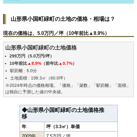
山形県小国町緑町の土地の価格・相場は？
山形県小国町緑町の土地の価格・相場は？
現在の価格は、5.0万円／坪（10年前比▲8.9%）
価格を詳細に分析しよう
現在の価格は、5.0万円／坪（10年前比▲8.9%）
山形県小国町緑町の土地の過去の売買事例
山形県小国町緑町の土地価格
公示地価はいくら
299万円（5.0万円/坪）
エリアの将来性を人口予想から検討しよう
10年前比
▲8.9%
（前年比
▲0.7%
）
自分の年収でいくらの不動産が買える？
駅距離 : 5.0分
土地面積 : 198.3㎡（60.0坪）
※2024年時点の価格相場。「価格」「築数」「駅距離」「面積」
は独自に予測した値の中央値。
◆山形県小国町緑町の土地価格推
移
年
坪（3.3㎡）単価
2009年
7.5万円／坪