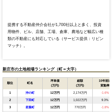
提携する不動産仲介会社が1,700社以上と多く、投資
用物件、ビル、店舗、工場、倉庫、農地など幅広い種
類の不動産にも対応している（サービス提供：リビン
マッチ）。
新庄市の土地相場ランキング（町＝大字）
坪単価
総額
10年前比
順位
町名
(万円)
(万円)
変動率
1
沖の町
12万円
2,174万円
-1.6%
2
下田町
12万円
1,022万円
9.3%
3
若葉町
12万円
770万円
-1.8%