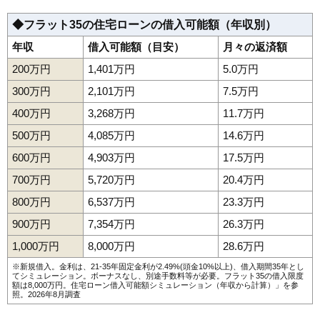
◆フラット35の住宅ローンの借入可能額（年収別）
年収
借入可能額（目安）
月々の返済額
200万円
1,401万円
5.0万円
300万円
2,101万円
7.5万円
400万円
3,268万円
11.7万円
500万円
4,085万円
14.6万円
600万円
4,903万円
17.5万円
700万円
5,720万円
20.4万円
800万円
6,537万円
23.3万円
900万円
7,354万円
26.3万円
1,000万円
8,000万円
28.6万円
※新規借入。金利は、21-35年固定金利が2.49%(頭金10%以上)、借入期間35年とし
てシミュレーション。ボーナスなし、別途手数料等が必要。フラット35の借入限度
額は8,000万円。
住宅ローン借入可能額シミュレーション（年収から計算）
」を参
照。2026年8月調査