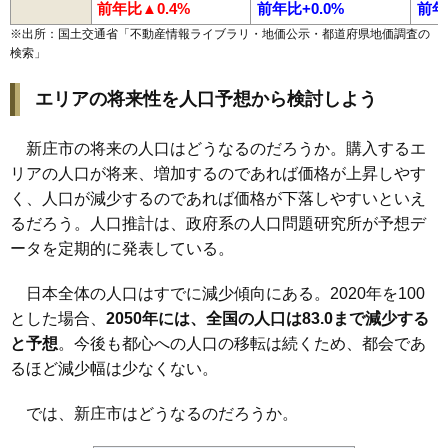
前年比▲0.4%
前年比+0.0%
前年
※出所：国土交通省「
不動産情報ライブラリ・地価公示・都道府県地価調査の
検索
」
エリアの将来性を人口予想から検討しよう
新庄市の将来の人口はどうなるのだろうか。購入するエ
リアの人口が将来、増加するのであれば価格が上昇しやす
く、人口が減少するのであれば価格が下落しやすいといえ
るだろう。人口推計は、政府系の人口問題研究所が予想デ
ータを定期的に発表している。
日本全体の人口はすでに減少傾向にある。2020年を100
とした場合、
2050年には、全国の人口は83.0まで減少する
と予想
。今後も都心への人口の移転は続くため、都会であ
るほど減少幅は少なくない。
では、新庄市はどうなるのだろうか。