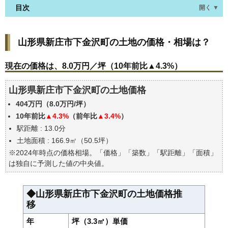
目次
開く ▼
山形県新庄市下金沢町の土地の価格・相場は？
山形県新庄市下金沢町の土地の価格・相場は？
現在の価格は、8.0万円／坪（10年前比▲4.3%）
価格を詳細に分析しよう
現在の価格は、8.0万円／坪（10年前比▲4.3%）
駅からの徒歩距離で価格はどうなる？
山形県新庄市下金沢町の土地価格
山形県新庄市下金沢町の土地の過去の売買事例
404万円（8.0万円/坪）
公示地価はいくら
10年前比
▲4.3%
（前年比
▲3.4%
）
エリアの将来性を人口予想から検討しよう
駅距離 : 13.0分
自分の年収でいくらの不動産が買える？
土地面積 : 166.9㎡（50.5坪）
※2024年時点の価格相場。「価格」「築数」「駅距離」「面積」
は独自に予測した値の中央値。
◆山形県新庄市下金沢町の土地価格推
移
年
坪（3.3㎡）単価