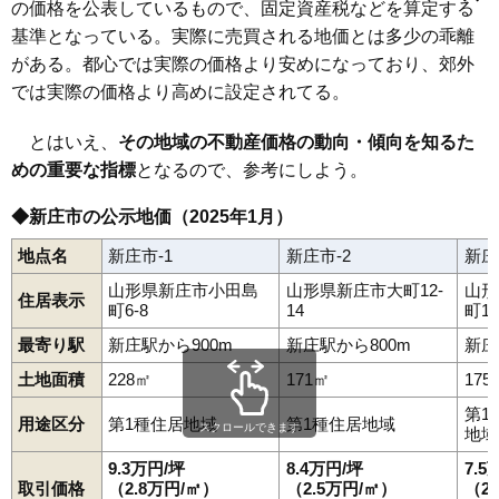
泉田
五日町
大手町
大町
沖の町
小田島町
金沢
北町
下金沢町
の価格を公表しているもので、固定資産税などを算定する
下田町
城南町
末広町
千門町
角沢
鉄砲町
十日町
鳥越
中道町
新庄駅
泉田駅
升形駅
南新庄駅
基準となっている。実際に売買される地価とは多少の乖離
沼田町
萩野
万場町
桧町
福田
堀端町
本町
升形
松本
宮内町
若葉町
がある。都心では実際の価格より安めになっており、郊外
では実際の価格より高めに設定されてる。
とはいえ、
その地域の不動産価格の動向・傾向を知るた
めの重要な指標
となるので、参考にしよう。
◆新庄市の公示地価（2025年1月）
地点名
新庄市-1
新庄市-2
新庄
山形県新庄市小田島
山形県新庄市大町12-
山形
住居表示
町6-8
14
町13
最寄り駅
新庄駅から900m
新庄駅から800m
新庄
土地面積
228㎡
171㎡
175
第1
用途区分
第1種住居地域
第1種住居地域
スクロールできます
地域
9.3万円/坪
8.4万円/坪
7.5
取引価格
（2.8万円/㎡）
（2.5万円/㎡）
（2