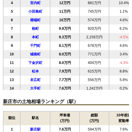
4
宮内町
12万円
881万円
10.4%
5
小田島町
11万円
745万円
1.1%
6
堀端町
10万円
574万円
4.6%
7
桧町
9.9万円
920万円
6.2%
8
本町
9.3万円
2,159万円
-4.5%
9
千門町
8.1万円
678万円
4.6%
10
城南町
8.0万円
771万円
3.4%
11
下金沢町
8.0万円
404万円
-4.3%
12
松本
7.9万円
615万円
8.8%
13
末広町
7.7万円
556万円
5.8%
14
大手町
7.6万円
1,242万円
0.2%
15
沼田町
7.3万円
518万円
-5.6%
新庄市の土地相場ランキング（駅）
16
鉄砲町
7.2万円
606万円
4.1%
17
金沢
7.2万円
603万円
-0.9%
坪単価
総額
10年前比
順位
駅名
(万円)
(万円)
変動率
18
大町
6.4万円
296万円
-6.0%
1
新庄駅
7.6万円
594万円
7.6%
19
十日町
5.9万円
498万円
1.9%