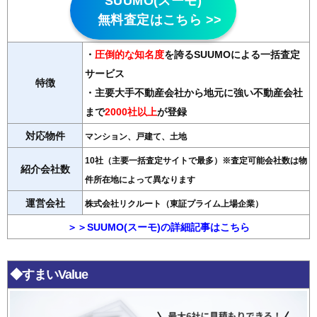
SUUMO(スーモ)
無料査定はこちら >>
・
圧倒的な知名度
を誇るSUUMOによる一括査定
サービス
特徴
・主要大手不動産会社から地元に強い不動産会社
まで
2000社以上
が登録
対応物件
マンション、戸建て、土地
10社（主要一括査定サイトで最多）※査定可能会社数は物
紹介会社数
件所在地によって異なります
運営会社
株式会社リクルート（東証プライム上場企業）
＞＞SUUMO(スーモ)の詳細記事はこちら
◆すまいValue