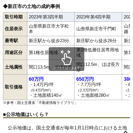
◆新庄市の土地の成約事例
取引時期
2023年第3四半期
2023年第4四半期
20
山形県新庄市大字松
山形
住居表示
山形県新庄市千門町
本
越
最寄駅
新庄駅から徒歩23分
新庄駅から徒歩26分
新庄
第1種低層住居専用地
用途区分
第1種住居地域
第1
域
間口12.5m、ほぼ長方
土地属性
間口13.5m、ほぼ台形
間口
スクロールできます
形
60万円
650万円
38
・1.4万円/坪
・7.7万円/坪
・6
取引価格
（0.4万円/m²）
（2.3万円/m²）
（2.
・土地面積140㎡
・土地面積280㎡
・土
※参考：国土交通省「
不動産情報ライブラリ
」
■公示地価はいくら？
公示地価は、国土交通省が毎年1月1日時点における土地