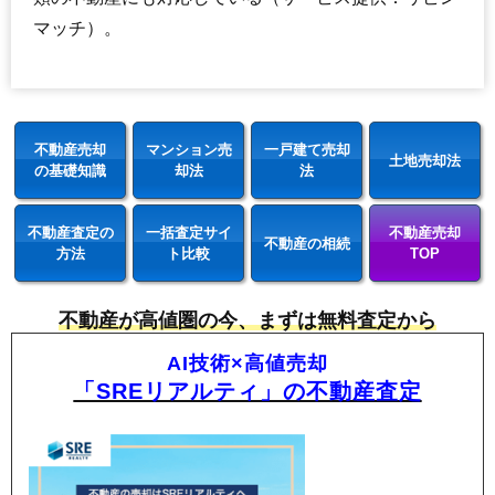
マッチ）。
不動産売却
マンション売
一戸建て売却
土地売却法
の基礎知識
却法
法
不動産査定の
一括査定サイ
不動産売却
不動産の相続
方法
ト比較
TOP
不動産が高値圏の今、まずは無料査定から
AI技術×高値売却
「SREリアルティ」の不動産査定