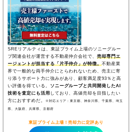
SREリアルティは、東証プライム上場のソニーグルー
プ関連会社が運営する不動産仲介会社で、
売却専門エ
ージェントが担当する「片手仲介」が特徴。
不動産業
界で一般的な両手仲介にとらわれないため、
売主に寄
り添うサポート力に強みがあり、顧客満足度93％と高
い評価を得ている。
ソニーグループと共同開発したAI
技術を査定にも活用
しており、高値売却を目指したい
方におすすめだ。
※対応エリア：東京都、神奈川県、千葉県、埼玉
県、大阪府、兵庫県、京都府
東証プライム上場！売却力に定評あり