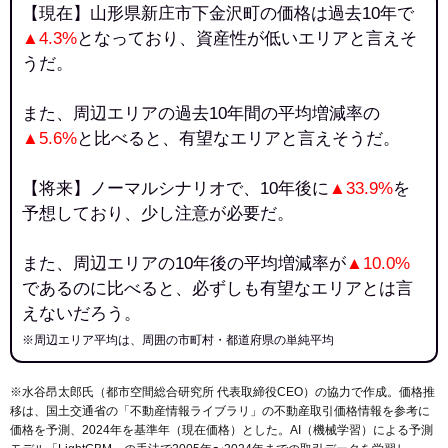
【現在】山形県新庄市下金沢町の価格は過去10年で
▲4.3%
となっており、資産性が低いエリアと言えそ
うだ。
また、周辺エリアの過去10年間の平均増減率の
▲5.6%
と比べると、有望なエリアと言えそうだ。
【将来】ノーマルシナリオで、10年後に
▲33.9%
を
予想しており、少し注意が必要だ。
また、周辺エリアの10年後の平均増減率が
▲10.0%
であるのに比べると、必ずしも有望なエリアとは言
えないだろう。
※周辺エリア平均は、周囲の市町村・都道府県の単純平均
※水谷昂太郎氏（都市空間総合研究所 代表取締役CEO）の協力で作成。価格推
移は、国土交通省の「
不動産情報ライブラリ
」の不動産取引価格情報を参考に
価格を予測、2024年を基準年（現在価格）とした。AI（機械学習）による予測