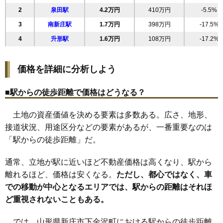
2
泉田駅
4.2万円
410万円
-5.5%
20
五日町
5.7万円
427万円
-1.5%
3
南新庄駅
1.7万円
398万円
-17.5%
21
中道町
5.6万円
452万円
-3.0%
4
升形駅
1.6万円
108万円
-17.2%
22
北町
5.6万円
240万円
-2.7%
23
万場町
4.8万円
233万円
-7.9%
価格を詳細に分析しよう
24
福田
4.6万円
2,800万円
11.0%
25
鳥越
2.7万円
369万円
-9.3%
■駅からの徒歩距離で価格はどうなる？
26
角沢
1.9万円
376万円
-12.4%
土地の資産価値を決める要素は多数ある。広さ、地形、
27
泉田
1.7万円
277万円
-12.1%
接道状況、用途区分などの要素があるが、一番重要なのは
28
升形
1.7万円
107万円
-11.0%
「駅からの徒歩距離」だ。
29
萩野
0.9万円
176万円
-22.4%
通常、立地が駅に近いほど不動産価格は高くなり、駅から
離れるほど、価格は安くなる。
ただし、都心ではなく、車
での移動が中心となるエリアでは、駅からの距離はそれほ
ど重視されないこともある。
では、山形県新庄市下金沢町における駅からの徒歩距離