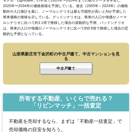
モデル「LightGBM」の手法で2005年〜2024年までの取引データを学習し、
2025年〜2034年の価格相場を予測している。過去（2005年～2024年）の価格
動向や人口推計を基に、ノーマルシナリオは最も可能性が高いとAIが予測した
将来価格の推移を示している。グッドシナリオは、将来の人口や地価がノーマ
ルシナリオに比べて約1.1倍で推移した場合の楽観的な予測、バッドシナリオ
は、将来の人口や地価がノーマルシナリオに比べて約0.9倍で推移した場合の悲
観的な予測となっている。
山形県新庄市下金沢町の中古戸建て、中古マンションを見
る
中古戸建て
所有する不動産、いくらで売れる？
「リビンマッチ」一括査定
不動産を売却するなら、まずは「不動産一括査定」で
売却価格の目安を知ろう。