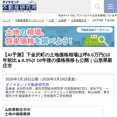
トップ
不動産価格データベース
土地
山形県
山形県新庄市
【AI予測】下金沢町の
【AI予測】下金沢町の土地価格相場は坪8.0万円(10
年前比▲4.3%)! 10年後の価格推移も公開｜山形県新
庄市
2026年3月18日公開（2026年3月18日更新）
ダイヤモンド不動産研究所
監修者:
水谷昂太郎・都市空間総合研究所 代表取締役CEO
、
清水千弘・一
橋大学 大学院ソーシャル・データサイエンス研究科教授
、
秋山祐樹・東京
都市大学 建築都市デザイン学部都市工学科教授