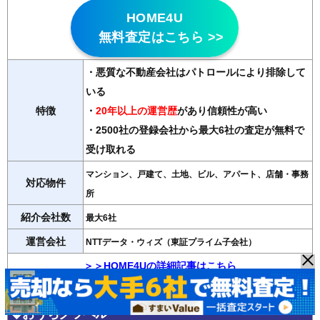
HOME4U
無料査定はこちら >>
・悪質な不動産会社はパトロールにより排除して
いる
特徴
・
20年以上の運営歴
があり信頼性が高い
・2500社の登録会社から最大6社の査定が無料で
受け取れる
マンション、戸建て、土地、ビル、アパート、店舗・事務
対応物件
所
紹介会社数
最大6社
運営会社
NTTデータ・ウィズ（東証プライム子会社）
＞＞HOME4Uの詳細記事はこちら
◆おうちクラベル