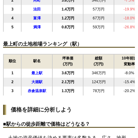
2
向町
3.6万円
346万円
-7.5%
3
法田
1.4万円
57万円
-19.9%
4
富澤
1.2万円
67万円
-18.0%
5
満澤
0.8万円
59万円
-26.8%
最上町の土地相場ランキング（駅）
坪単価
総額
10年前比
順位
駅名
(万円)
(万円)
変動率
1
最上駅
3.6万円
346万円
-8.0%
2
大堀駅
2.1万円
124万円
-15.4%
3
赤倉温泉駅
1.3万円
78万円
-20.2%
価格を詳細に分析しよう
■駅からの徒歩距離で価格はどうなる？
土地の資産価値を決める要素は多数ある。広さ、地形、