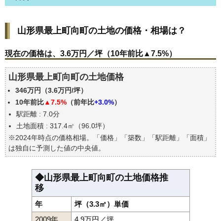
山形県最上町向町の土地の価格・相場は？
山形県最上町向町の土地の価格・相場は？
現在の価格は、3.6万円／坪（10年前比▲7.5%）
価格を詳細に分析しよう
現在の価格は、3.6万円／坪（10年前比▲7.5%）
駅からの徒歩距離で価格はどうなる？
山形県最上町向町の土地価格
山形県最上町向町の土地の過去の売買事例
346万円（3.6万円/坪）
公示地価はいくら
10年前比
▲7.5%
（前年比
+3.0%
）
エリアの将来性を人口予想から検討しよう
駅距離 : 7.0分
自分の年収でいくらの不動産が買える？
土地面積 : 317.4㎡（96.0坪）
※2024年時点の価格相場。「価格」「築数」「駅距離」「面積」
は独自に予測した値の中央値。
◆山形県最上町向町の土地価格推
移
年
坪（3.3㎡）単価
2009年
4.9万円／坪