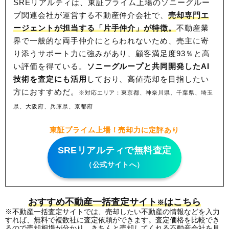
SREリアルティは、東証プライム上場のソニーグルー
プ関連会社が運営する不動産仲介会社で、
売却専門エ
ージェントが担当する「片手仲介」が特徴。
不動産業
界で一般的な両手仲介にとらわれないため、
売主に寄
り添うサポート力に強みがあり、顧客満足度93％と高
い評価を得ている。
ソニーグループと共同開発したAI
技術を査定にも活用
しており、高値売却を目指したい
方におすすめだ。
※対応エリア：東京都、神奈川県、千葉県、埼玉
県、大阪府、兵庫県、京都府
東証プライム上場！売却力に定評あり
SREリアルティで無料査定
（公式サイトへ）
おすすめ不動産一括査定サイト
はこちら
※
※不動産一括査定サイトでは、売却したい不動産の情報などを入力
すれば、無料で複数社に査定依頼ができます。査定価格を比較でき
るので売却相場が分かり、きちんと売却してくれる不動産会社を見