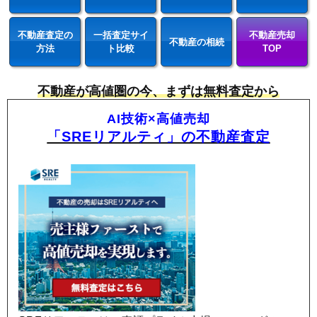
不動産査定の
一括査定サイ
不動産売却
不動産の相続
方法
ト比較
TOP
不動産が高値圏の今、まずは無料査定から
AI技術×高値売却
「SREリアルティ」の不動産査定