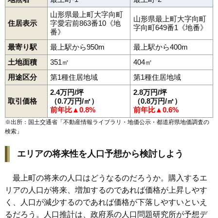
大堀
赤倉温泉駅
富澤
法田
最上駅
満澤
向町
大堀駅
山形県最上町大字向町
山形県最上町大字向町
住居表示
字愛宕前863番10《地
字向町649番1《地番》
番》
最寄り駅
最上駅から950m
最上駅から400m
土地面積
351㎡
404㎡
用途区分
第1種住居地域
第1種住居地域
2.4万円/坪
2.8万円/坪
取引価格
（0.7万円/㎡）
（0.8万円/㎡）
前年比▲0.8%
前年比▲0.6%
※出所：国土交通省「
不動産情報ライブラリ・地価公示・都道府県地価調査の
検索
」
エリアの将来性を人口予想から検討しよう
最上町の将来の人口はどうなるのだろうか。購入するエ
リアの人口が将来、増加するのであれば価格が上昇しやす
く、人口が減少するのであれば価格が下落しやすいといえ
るだろう。人口推計は、政府系の人口問題研究所が予想デ