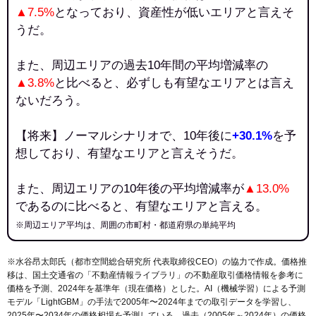
▲7.5%
となっており、資産性が低いエリアと言えそ
うだ。
また、周辺エリアの過去10年間の平均増減率の
▲3.8%
と比べると、必ずしも有望なエリアとは言え
ないだろう。
【将来】ノーマルシナリオで、10年後に
+30.1%
を予
想しており、有望なエリアと言えそうだ。
また、周辺エリアの10年後の平均増減率が
▲13.0%
であるのに比べると、有望なエリアと言える。
※周辺エリア平均は、周囲の市町村・都道府県の単純平均
※水谷昂太郎氏（都市空間総合研究所 代表取締役CEO）の協力で作成。価格推
移は、国土交通省の「
不動産情報ライブラリ
」の不動産取引価格情報を参考に
価格を予測、2024年を基準年（現在価格）とした。AI（機械学習）による予測
モデル「LightGBM」の手法で2005年〜2024年までの取引データを学習し、
2025年〜2034年の価格相場を予測している。過去（2005年～2024年）の価格