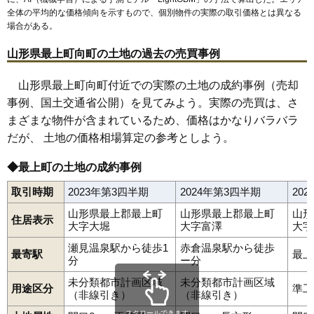
全体の平均的な価格傾向を示すもので、個別物件の実際の取引価格とは異なる
場合がある。
山形県最上町向町の土地の過去の売買事例
山形県最上町向町付近での実際の土地の成約事例（売却
事例、国土交通省公開）を見てみよう。実際の売買は、さ
まざまな物件が含まれているため、価格はかなりバラバラ
だが、 土地の価格相場算定の参考としよう。
◆最上町の土地の成約事例
取引時期
2023年第3四半期
2024年第3四半期
20
山形県最上郡最上町
山形県最上郡最上町
山形
住居表示
大字大堀
大字富澤
大字
瀬見温泉駅から徒歩1
赤倉温泉駅から徒歩
最寄駅
最上
分
ー分
未分類都市計画区域
未分類都市計画区域
用途区分
準工
（非線引き）
（非線引き）
スクロールできます