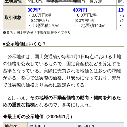
土地属性
間口8m、不整形
間口m、長方形
間口
30万円
40万円
13
・0.6万円/坪
・0.9万円/坪
・2
取引価格
（0.2万円/m²）
（0.3万円/m²）
（0.
・土地面積170㎡
・土地面積140㎡
・土
※参考：国土交通省「
不動産情報ライブラリ
」
■公示地価はいくら？
公示地価は、国土交通省が毎年1月1日時点における土地
の価格を公表しているもので、固定資産税などを算定する
基準となっている。実際に売買される地価とは多少の乖離
がある。都心では実際の価格より安めになっており、郊外
では実際の価格より高めに設定されてる。
とはいえ、
その地域の不動産価格の動向・傾向を知るた
めの重要な指標
となるので、参考にしよう。
◆最上町の公示地価（2025年1月）
地点名
最上町-1
最上町-2