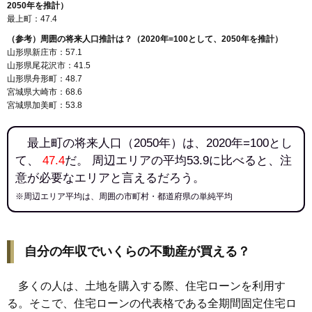
2050年を推計）
最上町：47.4
（参考）周囲の将来人口推計は？（2020年=100として、2050年を推計）
山形県新庄市：57.1
山形県尾花沢市：41.5
山形県舟形町：48.7
宮城県大崎市：68.6
宮城県加美町：53.8
最上町の将来人口（2050年）は、2020年=100とし
て、
47.4
だ。 周辺エリアの平均53.9に比べると、注
意が必要なエリアと言えるだろう。
※周辺エリア平均は、周囲の市町村・都道府県の単純平均
自分の年収でいくらの不動産が買える？
多くの人は、土地を購入する際、住宅ローンを利用す
る。そこで、住宅ローンの代表格である全期間固定住宅ロ