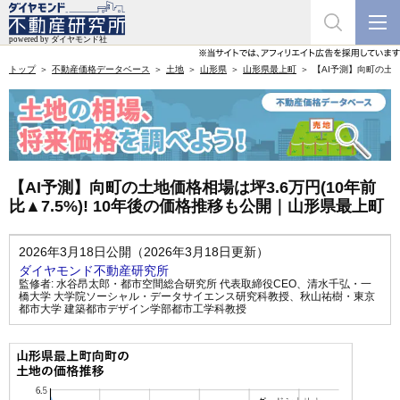
トップ
不動産価格データベース
土地
山形県
山形県最上町
【AI予測】向町の土地
【AI予測】向町の土地価格相場は坪3.6万円(10年前
比▲7.5%)! 10年後の価格推移も公開｜山形県最上町
2026年3月18日公開（2026年3月18日更新）
ダイヤモンド不動産研究所
監修者:
水谷昂太郎・都市空間総合研究所 代表取締役CEO
、
清水千弘・一
橋大学 大学院ソーシャル・データサイエンス研究科教授
、
秋山祐樹・東京
都市大学 建築都市デザイン学部都市工学科教授