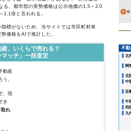
る。都市部の実勢価格は公示地価の1.5～2.0
～1.1倍と言われる。
指標がないため、当サイトでは市区町村単
勢価格をAIで推計した。
動産、いくらで売れる？
不動
ンマッチ」一括査定
北
関
不動産
北
ろう。
中
近
で、現
でき
中
四
け取れ
九
稲下
駅西
大久保
大淀
河島
碁点
白鳥
楯岡
楯岡荒町
楯岡五日町