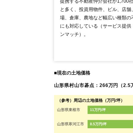
提携する不動産仲介会社が1,700
と多く、投資用物件、ビル、店舗
場、倉庫、農地など幅広い種類の
にも対応している（サービス提供
ンマッチ）。
■現在の土地価格
山形県村山市碁点：266万円（2.5万
（参考）周辺の土地価格（万円/坪）
山形県東根市
11万円/坪
山形県寒河江市
8.5万円/坪