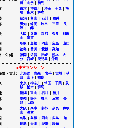
田
|
山形
|
福島
東
東京
|
神奈川
|
埼玉
|
千葉
|
茨
城
|
栃木
|
群馬
陸
新潟
|
富山
|
石川
|
福井
部
愛知
|
静岡
|
岐阜
|
三重
|
長
野
|
山梨
畿
大阪
|
兵庫
|
京都
|
奈良
|
和歌
山
|
滋賀
国
鳥取
|
島根
|
岡山
|
広島
|
山口
国
徳島
|
香川
|
愛媛
|
高知
州・沖縄
福岡
|
佐賀
|
長崎
|
熊本
|
大
分
|
宮崎
|
鹿児島
|
沖縄
■中古マンション
海道・東北
北海道
|
青森
|
岩手
|
宮城
|
秋
田
|
山形
|
福島
東
東京
|
神奈川
|
埼玉
|
千葉
|
茨
城
|
栃木
|
群馬
陸
新潟
|
富山
|
石川
|
福井
部
愛知
|
静岡
|
岐阜
|
三重
|
長
野
|
山梨
畿
大阪
|
兵庫
|
京都
|
奈良
|
和歌
山
|
滋賀
国
鳥取
|
島根
|
岡山
|
広島
|
山口
国
徳島
|
香川
|
愛媛
|
高知