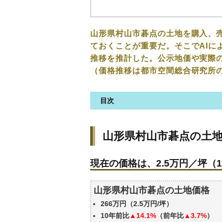
山形県村山市碁点の土地を購入、
ておくことが重要だ。そこでAIに
推移を推計した。公示地価や実際
（価格推移は都市空間総合研究所
目次
山形県村山市碁点の土地の価格
山形県村山市碁点の土
現在の価格は、2.5万円／坪（1
価格を詳細に分析しよう
現在の価格は、2.5万円／坪（1
駅からの徒歩距離で価格はどう
山形県村山市碁点の土地の過去
山形県村山市碁点の土地価格
公示地価はいくら
266万円（2.5万円/坪）
エリアの将来性を人口予想から
10年前比
▲14.1%
（前年比
▲3.7%
）