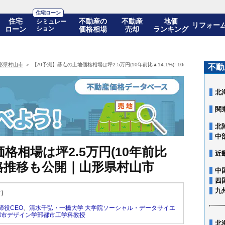
住宅ローン
住宅
不動産の
不動産
地価
シミュレー
リフォー
ローン
ション
価格相場
売却
ランキング
形県村山市
【AI予測】碁点の土地価格相場は坪2.5万円(10年前比▲14.1%)! 10年後の価格推
不動
北
関
北
中
格相場は坪2.5万円(10年前比
近
後の価格推移も公開｜山形県村山市
中
四
九
新）
締役CEO
、
清水千弘・一橋大学 大学院ソーシャル・データサイエ
都市デザイン学部都市工学科教授
北