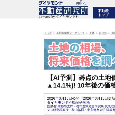
不動産
トップ
トップ
不動産価格データベース
土地
山形県
山
【AI予測】碁点の土地価
▲14.1%)! 10年
2026年3月18日公開（2026年3月18日更
ダイヤモンド不動産研究所
監修者:
水谷昂太郎・都市空間総合研究所 代表取
ンス研究科教授
、
秋山祐樹・東京都市大学 建築