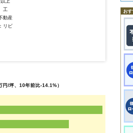
社以上
楯岡大沢川
楯岡北町
楯岡新高田
楯岡新町
楯岡楯
楯岡俵町
楯岡鶴ケ町
村山駅
袖崎駅
楯岡十日町
楯岡中町
楯岡馬場
楯岡東沢
楯岡笛田
、工
おす
楯岡二日町
楯岡晦日町
楯岡湯沢
樽石
中央
長善寺
土生田
名取
擶山
不動産
本飯田
：リビ
円/坪、10年前比-14.1%）