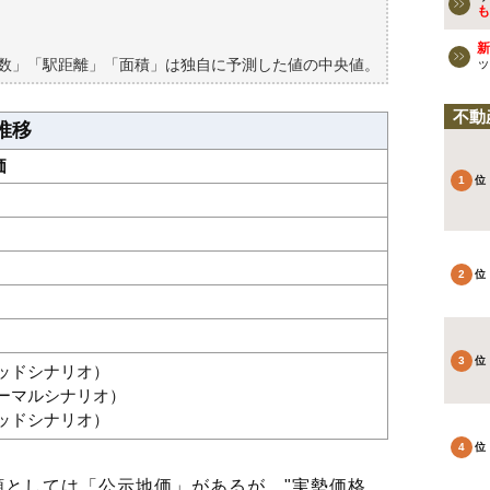
買える？
も
新
築数」「駅距離」「面積」は独自に予測した値の中央値。
ッ
不動
推移
価
グッドシナリオ）
ノーマルシナリオ）
バッドシナリオ）
としては「公示地価」があるが、"実勢価格