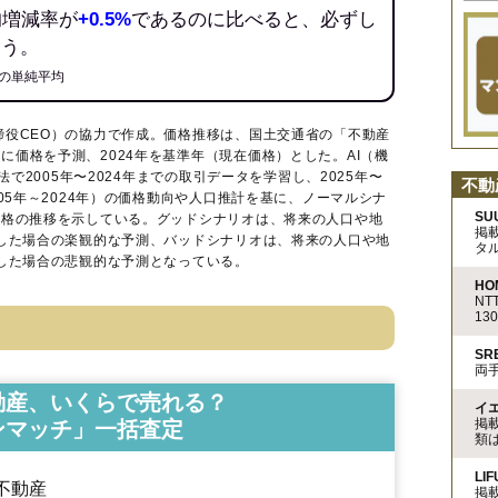
均増減率が
+0.5%
であるのに比べると、必ずし
ろう。
の単純平均
締役CEO）の協力で作成。価格推移は、国土交通省の「
不動産
に価格を予測、2024年を基準年（現在価格）とした。AI（機
法で2005年〜2024年までの取引データを学習し、2025年〜
不動
005年～2024年）の価格動向や人口推計を基に、ノーマルシナ
SU
価格の推移を示している。グッドシナリオは、将来の人口や地
掲
移した場合の楽観的な予測、バッドシナリオは、将来の人口や地
タ
移した場合の悲観的な予測となっている。
HO
N
13
S
両
動産、いくらで売れる？
イ
掲
ンマッチ」一括査定
類
LIF
不動産
掲