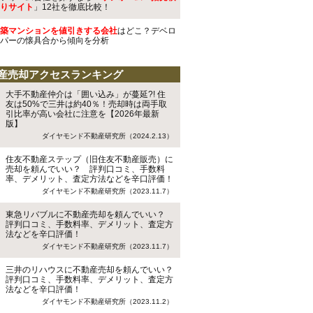
りサイト
」12社を徹底比較！
築マンションを値引きする会社
はどこ？デベロ
パーの懐具合から傾向を分析
産売却アクセスランキング
大手不動産仲介は「囲い込み」が蔓延?! 住
友は50%で三井は約40％！売却時は両手取
引比率が高い会社に注意を【2026年最新
版】
ダイヤモンド不動産研究所（2024.2.13）
住友不動産ステップ（旧住友不動産販売）に
売却を頼んでいい？ 評判口コミ、手数料
率、デメリット、査定方法などを辛口評価！
ダイヤモンド不動産研究所（2023.11.7）
東急リバブルに不動産売却を頼んでいい？
評判口コミ、手数料率、デメリット、査定方
法などを辛口評価！
ダイヤモンド不動産研究所（2023.11.7）
三井のリハウスに不動産売却を頼んでいい？
評判口コミ、手数料率、デメリット、査定方
法などを辛口評価！
ダイヤモンド不動産研究所（2023.11.2）