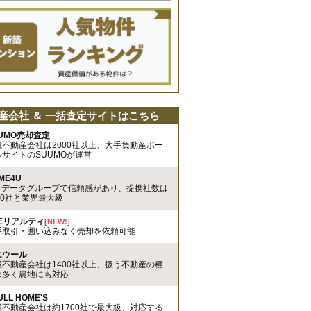
産会社 ＆ 一括査定サイトはこちら
UMO売却査定
載不動産会社は2000社以上、大手負動産ポー
ルサイトのSUUMOが運営
ME4U
TTデータグループで信頼感があり、提携社数は
00社と業界最大級
REリアルティ
[NEW!]
手取引・囲い込みなく売却を依頼可能
エウール
載不動産会社は1400社以上、扱う不動産の種
は多く農地にも対応
ULL HOME'S
載不動産会社は約1700社で最大級、対応する