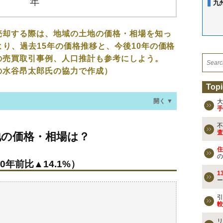
九
売却する際は、地域の土地の価格・相場を知っ
より、過去15年の価格推移と、今後10年の価格
の売買取引事例、人口推計も参考にしよう。
の水谷昂太郎氏の協力で作成）
Topi
開く ▼
大
手
不
・相場は？
査
地の価格・相場は？
0年前比▲14.1%）
住
の
0年前比▲14.1%）
なる？
1
ー
の売買事例
引
較
検討しよう
リ