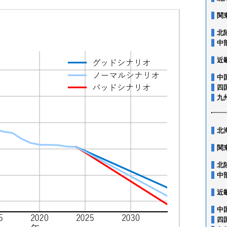
関
北
中
近
中
四
九
北
関
北
中
近
中
四