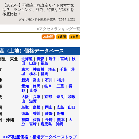
【2026年】不動産一括査定サイトおすすめ
は？ ランキング、評判、特徴など16社を
徹底比較！
ダイヤモンド不動産研究所（2024.1.22）
»アクセスランキング一覧
24時間
1週間
1カ月
産（土地）価格データベース
海道・東北
北海道
|
青森
|
岩手
|
宮城
|
秋
田
|
山形
|
福島
東
東京
|
神奈川
|
埼玉
|
千葉
|
茨
城
|
栃木
|
群馬
陸
新潟
|
富山
|
石川
|
福井
部
愛知
|
静岡
|
岐阜
|
三重
|
長
野
|
山梨
畿
大阪
|
兵庫
|
京都
|
奈良
|
和歌
山
|
滋賀
国
鳥取
|
島根
|
岡山
|
広島
|
山口
国
徳島
|
香川
|
愛媛
|
高知
州・沖縄
福岡
|
佐賀
|
長崎
|
熊本
|
大
分
|
宮崎
|
鹿児島
|
沖縄
>>不動産価格・相場データベーストップ