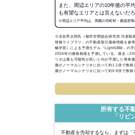
また、周辺エリアの10年後の平
も有望なエリアとは言えないだ
※周辺エリア平均は、周囲の市町村・都道府県
※水谷昂太郎氏（都市空間総合研究所 代表取
情報ライブラリ
」の不動産取引価格情報を参考
械学習）による予測モデル「LightGBM」の手
2034年の価格相場を予測している。過去（2
リオは最も可能性が高いとAIが予測した将来
価がノーマルシナリオに比べて約1.1倍で推
価がノーマルシナリオに比べて約0.9倍で推
所有する不
「リビ
不動産を売却するなら、まずは「