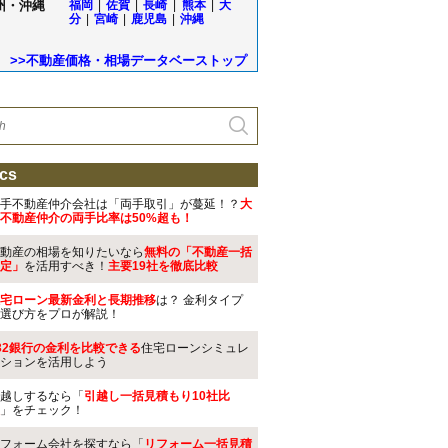
州・沖縄
福岡
|
佐賀
|
長崎
|
熊本
|
大
分
|
宮崎
|
鹿児島
|
沖縄
>>不動産価格・相場データベーストップ
cs
手不動産仲介会社は「両手取引」が蔓延！？
大
不動産仲介の両手比率は50%超も！
動産の相場を知りたいなら
無料の「不動産一括
定」
を活用すべき！
主要19社を徹底比較
宅ローン最新金利と長期推移
は？ 金利タイプ
選び方をプロが解説！
32銀行の金利を比較できる
住宅ローンシミュレ
ションを活用しよう
越しするなら「
引越し一括見積もり10社比
」をチェック！
フォーム会社を探すなら「
リフォーム一括見積