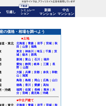
不動産
新築
中古
シミュレー
ム
引越し
ション
マンション
マンション
移も公開｜山形県村山市
産の価格・相場を調べよう
■土地
海道・東北
北海道
|
青森
|
岩手
|
宮城
|
秋
田
|
山形
|
福島
東
東京
|
神奈川
|
埼玉
|
千葉
|
茨
城
|
栃木
|
群馬
陸
新潟
|
富山
|
石川
|
福井
部
愛知
|
静岡
|
岐阜
|
三重
|
長
野
|
山梨
畿
大阪
|
兵庫
|
京都
|
奈良
|
和歌
山
|
滋賀
国
鳥取
|
島根
|
岡山
|
広島
|
山口
国
徳島
|
香川
|
愛媛
|
高知
州・沖縄
福岡
|
佐賀
|
長崎
|
熊本
|
大
分
|
宮崎
|
鹿児島
|
沖縄
■中古戸建て
海道・東北
北海道
|
青森
|
岩手
|
宮城
|
秋