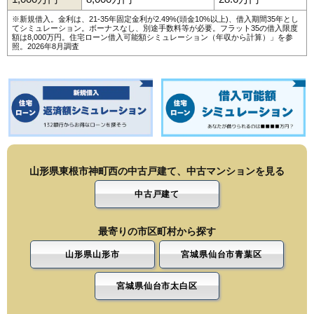
※新規借入。金利は、21-35年固定金利が2.49%(頭金10%以上)、借入期間35年とし
てシミュレーション。ボーナスなし、別途手数料等が必要。フラット35の借入限度
額は8,000万円。
住宅ローン借入可能額シミュレーション（年収から計算）
」を参
照。2026年8月調査
山形県東根市神町西の中古戸建て、中古マンションを見る
中古戸建て
最寄りの市区町村から探す
山形県山形市
宮城県仙台市青葉区
宮城県仙台市太白区