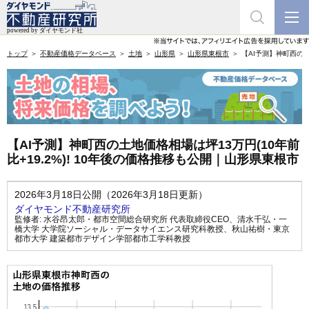
トップ
不動産価格データベース
土地
山形県
山形県東根市
【AI予測】神町西の土
【AI予測】神町西の土地価格相場は坪13万円(10年前
比+19.2%)! 10年後の価格推移も公開｜山形県東根市
2026年3月18日公開（2026年3月18日更新）
ダイヤモンド不動産研究所
監修者:
水谷昂太郎・都市空間総合研究所 代表取締役CEO
、
清水千弘・一
橋大学 大学院ソーシャル・データサイエンス研究科教授
、
秋山祐樹・東京
都市大学 建築都市デザイン学部都市工学科教授