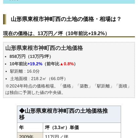
山形県東根市神町西の土地の価格・相場は？
山形県東根市神町西の土地の価格・相場は？
現在の価格は、13万円／坪（10年前比+19.2%）
価格を詳細に分析しよう
現在の価格は、13万円／坪（10年前比+19.2%）
駅からの徒歩距離で価格はどうなる？
山形県東根市神町西の土地価格
山形県東根市神町西の土地の過去の売買事例
858万円（13万円/坪）
公示地価はいくら
10年前比
+19.2%
（前年比
▲0.8%
）
エリアの将来性を人口予想から検討しよう
駅距離 : 16.0分
自分の年収でいくらの不動産が買える？
土地面積 : 218.2㎡（66.0坪）
※2024年時点の価格相場。「価格」「築数」「駅距離」「面積」
は独自に予測した値の中央値。
◆山形県東根市神町西の土地価格推
移
年
坪（3.3㎡）単価
2009年
11万円／坪