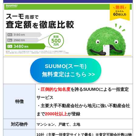
SUUMO(スーモ)
無料査定はこちら >>
・
圧倒的な知名度
を誇るSUUMOによる一括査定
サービス
特徴
・主要大手不動産会社から地元に強い不動産会社
まで
2000社以上
が登録
対応物件
マンション、戸建て、土地
10社（主要一括査定サイトで最多）※査定可能会社数は物