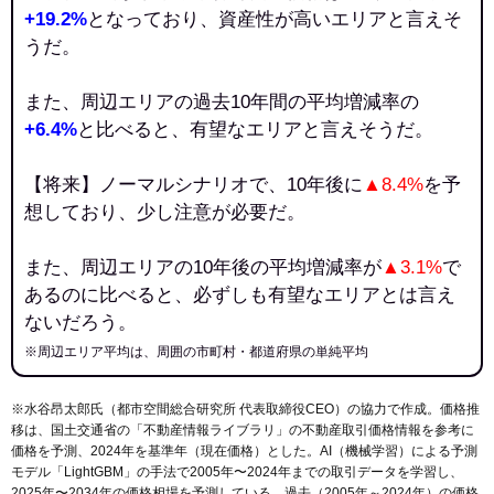
+19.2%
となっており、資産性が高いエリアと言えそ
うだ。
また、周辺エリアの過去10年間の平均増減率の
+6.4%
と比べると、有望なエリアと言えそうだ。
【将来】ノーマルシナリオで、10年後に
▲8.4%
を予
想しており、少し注意が必要だ。
また、周辺エリアの10年後の平均増減率が
▲3.1%
で
あるのに比べると、必ずしも有望なエリアとは言え
ないだろう。
※周辺エリア平均は、周囲の市町村・都道府県の単純平均
※水谷昂太郎氏（都市空間総合研究所 代表取締役CEO）の協力で作成。価格推
移は、国土交通省の「
不動産情報ライブラリ
」の不動産取引価格情報を参考に
価格を予測、2024年を基準年（現在価格）とした。AI（機械学習）による予測
モデル「LightGBM」の手法で2005年〜2024年までの取引データを学習し、
2025年〜2034年の価格相場を予測している。過去（2005年～2024年）の価格