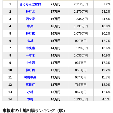
1
さくらんぼ駅前
21万円
2,212万円
31.2%
2
神町北
17万円
1,270万円
23.2%
3
四ツ家
16万円
1,835万円
44.5%
4
中央
16万円
1,131万円
18.8%
5
神町東
16万円
1,076万円
30.2%
6
大林
15万円
929万円
12.7%
7
中央南
14万円
1,529万円
13.6%
8
一本木
14万円
1,033万円
16.9%
9
中央西
14万円
937万円
17.3%
10
神町西
13万円
858万円
19.2%
11
神町中央
13万円
974万円
11.8%
12
三日町
13万円
767万円
12.0%
13
小林
13万円
867万円
12.4%
14
本町
10万円
1,233万円
4.1%
15
神町南
9.9万円
594万円
2.9%
東根市の土地相場ランキング（駅）