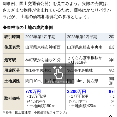
却事例、国土交通省公開）を見てみよう。実際の売買は、
さまざまな物件が含まれているため、価格はかなりバラバ
ラだが、 土地の価格相場算定の参考としよう。
◆東根市の土地の成約事例
取引時期
2023年第4四半期
2023年第4四半期
20
住居表示
山形県東根市神町西
山形県東根市中央南
山形
さくらんぼ東根駅か
最寄駅
神町駅から徒歩21分
神町
ら徒歩18分
用途区分
第1種住居地域
第1種住居地域
第1
間口
土地属性
間口10m、長方形
間口14m、長方形
スクロールできます
形
770万円
2,200万円
87
・13万円/坪
・17万円/坪
・1
取引価格
（4.1万円/m²）
（5.2万円/m²）
（4.
・土地面積190㎡
・土地面積420㎡
・土
※参考：国土交通省「
不動産情報ライブラリ
」
泉郷
板垣新田
一本木
大林
若木
温泉町
柏原
蟹沢
郡山
小林