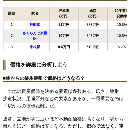
16
六田
9.8万円
798万円
6.3%
17
蟹沢
9.3万円
666万円
9.0%
坪単価
総額
10年前比
順位
駅名
(万円)
(万円)
変動率
18
鷺ノ森
8.6万円
596万円
3.5%
1
神町駅
11万円
773万円
15.8%
19
宮崎
8.6万円
722万円
4.9%
さくらんぼ東根
20
羽入
8.6万円
645万円
4.7%
2
10万円
843万円
10.8%
駅
21
柏原
8.5万円
534万円
6.7%
3
東根駅
8.6万円
619万円
6.2%
22
郡山
8.4万円
555万円
11.7%
23
東根
8.3万円
598万円
1.6%
価格を詳細に分析しよう
24
若木
7.9万円
644万円
5.7%
25
中央東
7.7万円
1,018万円
5.7%
■駅からの徒歩距離で価格はどうなる？
26
温泉町
7.6万円
658万円
4.5%
土地の資産価値を決める要素は多数ある。広さ、地形、
27
羽入東
7.5万円
620万円
3.3%
接道状況、用途区分などの要素があるが、一番重要なのは
28
本丸南
7.5万円
777万円
3.4%
「駅からの徒歩距離」だ。
29
神町
7.4万円
418万円
-3.7%
通常、立地が駅に近いほど不動産価格は高くなり、駅から
30
板垣新田
6.5万円
556万円
4.5%
離れるほど、価格は安くなる。
ただし、都心ではなく、車
31
野田
6.3万円
695万円
7.5%