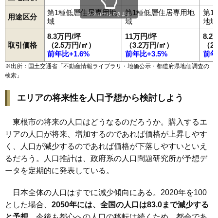
第1種低層住居専用地
第1種低層住居専用地
第1
スクロールできます
用途区分
域
域
地域
8.3万円/坪
11万円/坪
8.2
取引価格
（2.5万円/㎡）
（3.2万円/㎡）
（2
前年比+1.6%
前年比+3.5%
前年
※出所：国土交通省「
不動産情報ライブラリ・地価公示・都道府県地価調査の
検索
」
エリアの将来性を人口予想から検討しよう
東根市の将来の人口はどうなるのだろうか。購入するエ
リアの人口が将来、増加するのであれば価格が上昇しやす
く、人口が減少するのであれば価格が下落しやすいといえ
るだろう。人口推計は、政府系の人口問題研究所が予想デ
ータを定期的に発表している。
日本全体の人口はすでに減少傾向にある。2020年を100
とした場合、
2050年には、全国の人口は83.0まで減少する
と予想
。今後も都心への人口の移転は続くため、都会であ