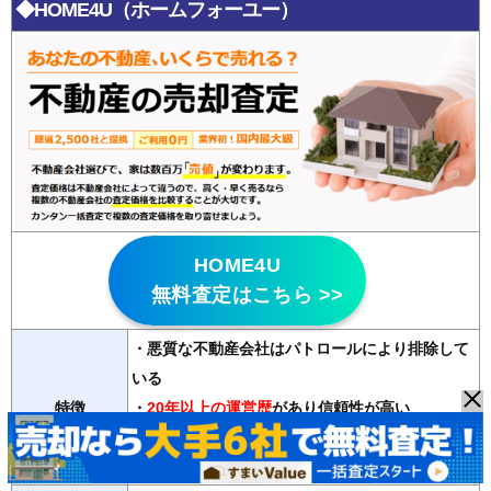
◆HOME4U（ホームフォーユー）
HOME4U
無料査定はこちら >>
・悪質な不動産会社はパトロールにより排除して
いる
特徴
・
20年以上の運営歴
があり信頼性が高い
・2500社の登録会社から最大6社の査定が無料で
受け取れる