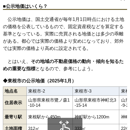
鷺ノ森
島大堀
神町
神町北
神町中央
神町西
神町東
神町南
関山
■公示地価はいくら？
中央
神町駅
中央西
さくらんぼ東根駅
中央東
中島新田
東根駅
長瀞
荷口
野川
野田
羽入
羽入東
東根
本町
本丸西
本丸南
松沢
三日町
宮崎
四ツ家
六田
さくらんぼ駅前
中央南
公示地価は、国土交通省が毎年1月1日時点における土地
の価格を公表しているもので、固定資産税などを算定する
基準となっている。実際に売買される地価とは多少の乖離
がある。都心では実際の価格より安めになっており、郊外
では実際の価格より高めに設定されてる。
とはいえ、
その地域の不動産価格の動向・傾向を知るた
めの重要な指標
となるので、参考にしよう。
◆東根市の公示地価（2025年1月）
地点名
東根市-2
東根市-3
東根
山形県東根市鷺ノ森1
山形県東根市神町北3
山形
住居表示
-10-14
-15-14
-9-2
最寄り駅
東根駅から450m
神町駅から1200m
神町
土地面積
312㎡
333㎡
224