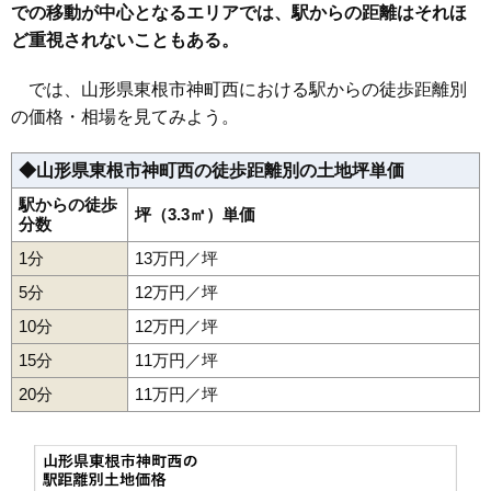
での移動が中心となるエリアでは、駅からの距離はそれほ
32
長瀞
5.2万円
326万円
-2.2%
ど重視されないこともある。
33
中島新田
4.8万円
386万円
-3.0%
34
本丸西
4.8万円
775万円
-2.6%
では、山形県東根市神町西における駅からの徒歩距離別
の価格・相場を見てみよう。
35
松沢
3.9万円
291万円
-12.1%
36
泉郷
3.0万円
454万円
4.3%
◆山形県東根市神町西の徒歩距離別の土地坪単価
37
野川
2.7万円
630万円
-0.5%
駅からの徒歩
38
荷口
坪（3.3㎡）単価
2.2万円
241万円
-18.4%
分数
39
島大堀
1.9万円
479万円
-10.2%
1分
13万円／坪
40
関山
1.5万円
33万円
-22.2%
5分
12万円／坪
10分
12万円／坪
15分
11万円／坪
20分
11万円／坪