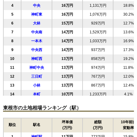
4
中央
16万円
1,131万円
18.8%
5
神町東
16万円
1,076万円
30.2%
6
大林
15万円
929万円
12.7%
7
中央南
14万円
1,529万円
13.6%
8
一本木
14万円
1,033万円
16.9%
9
中央西
14万円
937万円
17.3%
10
神町西
13万円
858万円
19.2%
11
神町中央
13万円
974万円
11.8%
12
三日町
13万円
767万円
12.0%
13
小林
13万円
867万円
12.4%
14
本町
10万円
1,233万円
4.1%
15
神町南
9.9万円
594万円
2.9%
東根市の土地相場ランキング（駅）
16
六田
9.8万円
798万円
6.3%
17
蟹沢
9.3万円
666万円
9.0%
坪単価
総額
10年前比
順位
駅名
(万円)
(万円)
変動率
18
鷺ノ森
8.6万円
596万円
3.5%
1
神町駅
11万円
773万円
15.8%