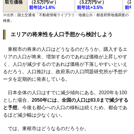
取引価格
（2.5万円/㎡）
（3.2万円/㎡）
（2
前年比+1.6%
前年比+3.5%
前年
※出所：国土交通省「
不動産情報ライブラリ・地価公示・都道府県地価調査の
検索
」
エリアの将来性を人口予想から検討しよう
東根市の将来の人口はどうなるのだろうか。購入するエ
リアの人口が将来、増加するのであれば価格が上昇しやす
く、人口が減少するのであれば価格が下落しやすいといえ
るだろう。人口推計は、政府系の人口問題研究所が予想デ
ータを定期的に発表している。
日本全体の人口はすでに減少傾向にある。2020年を100
とした場合、
2050年には、全国の人口は83.0まで減少する
と予想
。今後も都心への人口の移転は続くため、都会であ
るほど減少幅は少なくない。
では、東根市はどうなるのだろうか。