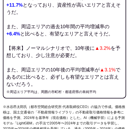
+11.7%
となっており、資産性が高いエリアと言えそ
うだ。
また、周辺エリアの過去10年間の平均増減率の
+6.4%
と比べると、有望なエリアと言えそうだ。
【将来】ノーマルシナリオで、10年後に
▲3.2%
を予
想しており、少し注意が必要だ。
また、周辺エリアの10年後の平均増減率が
▲3.1%
で
あるのに比べると、必ずしも有望なエリアとは言え
ないだろう。
※周辺エリア平均は、周囲の市町村・都道府県の単純平均
※水谷昂太郎氏（都市空間総合研究所 代表取締役CEO）の協力で作成。価格推
移は、国土交通省の「
不動産情報ライブラリ
」の不動産取引価格情報を参考に
価格を予測、2024年を基準年（現在価格）とした。AI（機械学習）による予測
モデル「LightGBM」の手法で2005年〜2024年までの取引データを学習し、
2025年〜2034年の価格相場を予測している。過去（2005年～2024年）の価格