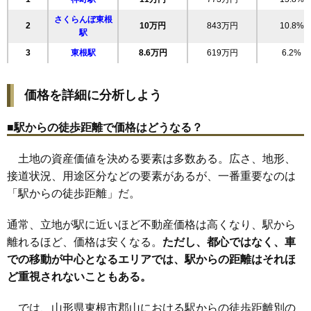
19
宮崎
8.6万円
722万円
4.9%
さくらんぼ東根
20
羽入
8.6万円
645万円
4.7%
2
10万円
843万円
10.8%
駅
21
柏原
8.5万円
534万円
6.7%
3
東根駅
8.6万円
619万円
6.2%
22
郡山
8.4万円
555万円
11.7%
23
東根
8.3万円
598万円
1.6%
価格を詳細に分析しよう
24
若木
7.9万円
644万円
5.7%
25
中央東
7.7万円
1,018万円
5.7%
■駅からの徒歩距離で価格はどうなる？
26
温泉町
7.6万円
658万円
4.5%
土地の資産価値を決める要素は多数ある。広さ、地形、
27
羽入東
7.5万円
620万円
3.3%
接道状況、用途区分などの要素があるが、一番重要なのは
28
本丸南
7.5万円
777万円
3.4%
「駅からの徒歩距離」だ。
29
神町
7.4万円
418万円
-3.7%
通常、立地が駅に近いほど不動産価格は高くなり、駅から
30
板垣新田
6.5万円
556万円
4.5%
離れるほど、価格は安くなる。
ただし、都心ではなく、車
31
野田
6.3万円
695万円
7.5%
での移動が中心となるエリアでは、駅からの距離はそれほ
32
長瀞
5.2万円
326万円
-2.2%
ど重視されないこともある。
33
中島新田
4.8万円
386万円
-3.0%
34
本丸西
4.8万円
775万円
-2.6%
では、山形県東根市郡山における駅からの徒歩距離別の