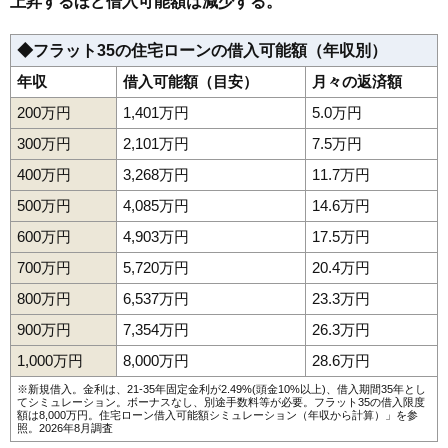
上昇するほど借入可能額は減少する。
◆フラット35の住宅ローンの借入可能額（年収別）
年収
借入可能額（目安）
月々の返済額
200万円
1,401万円
5.0万円
300万円
2,101万円
7.5万円
400万円
3,268万円
11.7万円
500万円
4,085万円
14.6万円
600万円
4,903万円
17.5万円
700万円
5,720万円
20.4万円
800万円
6,537万円
23.3万円
900万円
7,354万円
26.3万円
1,000万円
8,000万円
28.6万円
※新規借入。金利は、21-35年固定金利が2.49%(頭金10%以上)、借入期間35年とし
てシミュレーション。ボーナスなし、別途手数料等が必要。フラット35の借入限度
額は8,000万円。
住宅ローン借入可能額シミュレーション（年収から計算）
」を参
照。2026年8月調査