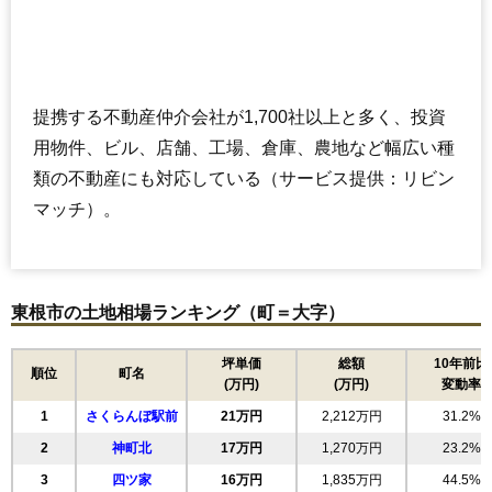
提携する不動産仲介会社が1,700社以上と多く、投資
用物件、ビル、店舗、工場、倉庫、農地など幅広い種
類の不動産にも対応している（サービス提供：リビン
マッチ）。
東根市の土地相場ランキング（町＝大字）
坪単価
総額
10年前比
順位
町名
(万円)
(万円)
変動率
1
さくらんぼ駅前
21万円
2,212万円
31.2%
2
神町北
17万円
1,270万円
23.2%
3
四ツ家
16万円
1,835万円
44.5%