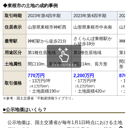
◆東根市の土地の成約事例
取引時期
2023年第4四半期
2023年第4四半期
20
住居表示
山形県東根市神町西
山形県東根市中央南
山形
さくらんぼ東根駅か
最寄駅
神町駅から徒歩21分
神町
ら徒歩18分
用途区分
第1種住居地域
第1種住居地域
第1
間口
土地属性
間口10m、長方形
間口14m、長方形
スクロールできます
形
770万円
2,200万円
87
・13万円/坪
・17万円/坪
・1
取引価格
（4.1万円/m²）
（5.2万円/m²）
（4.
・土地面積190㎡
・土地面積420㎡
・土
※参考：国土交通省「
不動産情報ライブラリ
」
■公示地価はいくら？
公示地価は、国土交通省が毎年1月1日時点における土地
泉郷
板垣新田
一本木
大林
若木
温泉町
柏原
蟹沢
郡山
小林