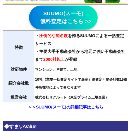
SUUMO(スーモ)
無料査定はこちら >>
・
圧倒的な知名度
を誇るSUUMOによる一括査定
サービス
特徴
・主要大手不動産会社から地元に強い不動産会社
まで
2000社以上
が登録
対応物件
マンション、戸建て、土地
10社（主要一括査定サイトで最多）※査定可能会社数は物
紹介会社数
件所在地によって異なります
運営会社
株式会社リクルート（東証プライム上場企業）
＞＞SUUMO(スーモ)の詳細記事はこちら
◆すまいValue