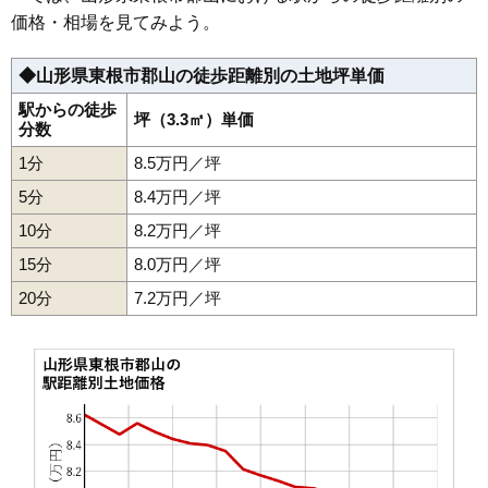
価格・相場を見てみよう。
35
松沢
3.9万円
291万円
-12.1%
36
泉郷
3.0万円
454万円
4.3%
◆山形県東根市郡山の徒歩距離別の土地坪単価
37
野川
2.7万円
630万円
-0.5%
駅からの徒歩
38
荷口
坪（3.3㎡）単価
2.2万円
241万円
-18.4%
分数
39
島大堀
1.9万円
479万円
-10.2%
1分
8.5万円／坪
40
関山
1.5万円
33万円
-22.2%
5分
8.4万円／坪
10分
8.2万円／坪
15分
8.0万円／坪
20分
7.2万円／坪