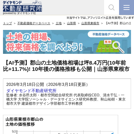
トップ
不動産価格データベース
土地
山形県
山形県東根市
【AI予測】郡山の土地
【AI予測】郡山の土地価格相場は坪8.4万円(10年前
比+11.7%)! 10年後の価格推移も公開｜山形県東根市
2026年3月18日公開（2026年3月18日更新）
ダイヤモンド不動産研究所
監修者:
水谷昂太郎・都市空間総合研究所 代表取締役CEO
、
清水千弘・一
橋大学 大学院ソーシャル・データサイエンス研究科教授
、
秋山祐樹・東京
都市大学 建築都市デザイン学部都市工学科教授