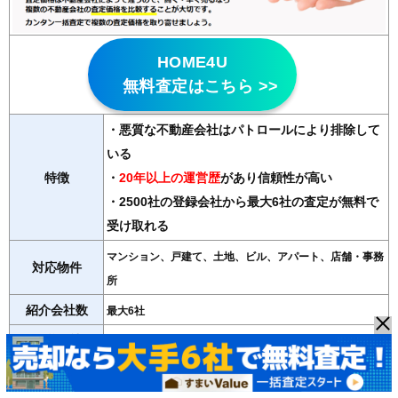
HOME4U
無料査定はこちら >>
・悪質な不動産会社はパトロールにより排除して
いる
特徴
・
20年以上の運営歴
があり信頼性が高い
・2500社の登録会社から最大6社の査定が無料で
受け取れる
マンション、戸建て、土地、ビル、アパート、店舗・事務
対応物件
所
紹介会社数
最大6社
運営会社
NTTデータ・ウィズ（東証プライム子会社）
＞＞HOME4Uの詳細記事はこちら