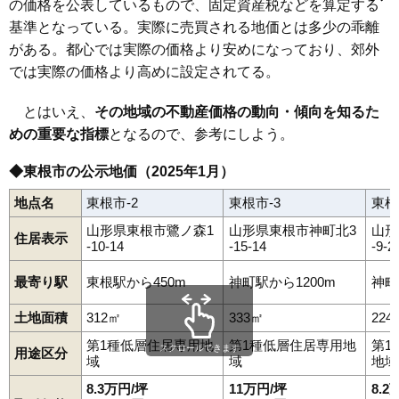
の価格を公表しているもので、固定資産税などを算定する
鷺ノ森
島大堀
神町
神町北
神町中央
神町西
神町東
神町南
関山
中央
神町駅
中央西
さくらんぼ東根駅
中央東
中島新田
東根駅
長瀞
荷口
野川
野田
羽入
羽入東
基準となっている。実際に売買される地価とは多少の乖離
東根
本町
本丸西
本丸南
松沢
三日町
宮崎
四ツ家
六田
がある。都心では実際の価格より安めになっており、郊外
さくらんぼ駅前
中央南
では実際の価格より高めに設定されてる。
とはいえ、
その地域の不動産価格の動向・傾向を知るた
めの重要な指標
となるので、参考にしよう。
◆東根市の公示地価（2025年1月）
地点名
東根市-2
東根市-3
東根
山形県東根市鷺ノ森1
山形県東根市神町北3
山形
住居表示
-10-14
-15-14
-9-2
最寄り駅
東根駅から450m
神町駅から1200m
神町
土地面積
312㎡
333㎡
224
第1種低層住居専用地
第1種低層住居専用地
第1
スクロールできます
用途区分
域
域
地域
8.3万円/坪
11万円/坪
8.2