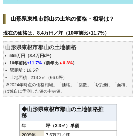
山形県東根市郡山の土地の価格・相場は？
山形県東根市郡山の土地の価格・相場は？
現在の価格は、8.4万円／坪（10年前比+11.7%）
価格を詳細に分析しよう
現在の価格は、8.4万円／坪（10年前比+11.7%）
駅からの徒歩距離で価格はどうなる？
山形県東根市郡山の土地価格
山形県東根市郡山の土地の過去の売買事例
555万円（8.4万円/坪）
公示地価はいくら
10年前比
+11.7%
（前年比
▲0.3%
）
エリアの将来性を人口予想から検討しよう
駅距離 : 16.5分
自分の年収でいくらの不動産が買える？
土地面積 : 218.2㎡（66.0坪）
※2024年時点の価格相場。「価格」「築数」「駅距離」「面積」
は独自に予測した値の中央値。
◆山形県東根市郡山の土地価格推
移
年
坪（3.3㎡）単価
2009年
7.6万円／坪