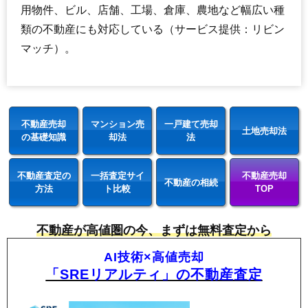
用物件、ビル、店舗、工場、倉庫、農地など幅広い種
類の不動産にも対応している（サービス提供：リビン
マッチ）。
不動産売却
マンション売
一戸建て売却
土地売却法
の基礎知識
却法
法
不動産査定の
一括査定サイ
不動産売却
不動産の相続
方法
ト比較
TOP
不動産が高値圏の今、まずは無料査定から
AI技術×高値売却
「SREリアルティ」の不動産査定