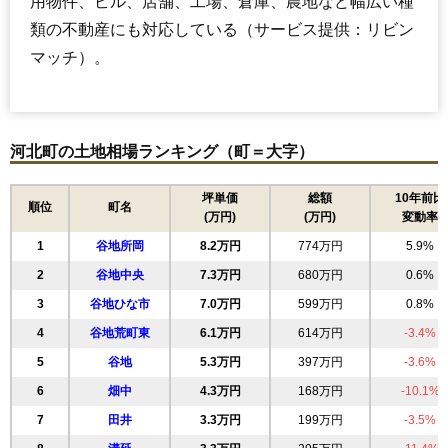
用物件、ビル、店舗、工場、倉庫、農地など幅広い種
類の不動産にも対応している（サービス提供：リビン
マッチ）。
河北町の土地相場ランキング（町＝大字）
坪単価
総額
10年前比
順位
町名
(万円)
(万円)
変動率
1
谷地所岡
8.2万円
774万円
5.9%
2
谷地中央
7.3万円
680万円
0.6%
3
谷地ひな市
7.0万円
599万円
0.8%
4
谷地荒町東
6.1万円
614万円
-3.4%
5
谷地
5.3万円
397万円
-3.6%
6
畑中
4.3万円
168万円
-10.1%
7
田井
3.3万円
199万円
-3.5%