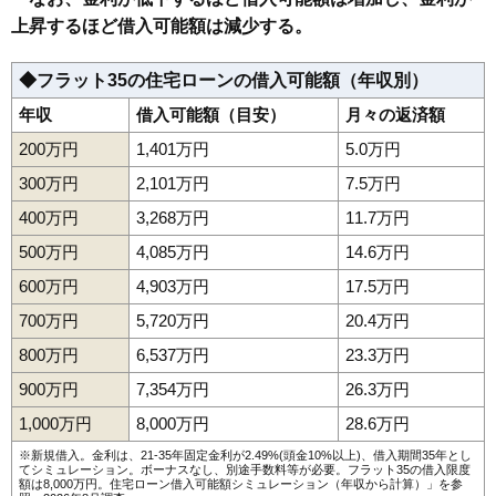
上昇するほど借入可能額は減少する。
◆フラット35の住宅ローンの借入可能額（年収別）
年収
借入可能額（目安）
月々の返済額
200万円
1,401万円
5.0万円
300万円
2,101万円
7.5万円
400万円
3,268万円
11.7万円
500万円
4,085万円
14.6万円
600万円
4,903万円
17.5万円
700万円
5,720万円
20.4万円
800万円
6,537万円
23.3万円
900万円
7,354万円
26.3万円
1,000万円
8,000万円
28.6万円
※新規借入。金利は、21-35年固定金利が2.49%(頭金10%以上)、借入期間35年とし
てシミュレーション。ボーナスなし、別途手数料等が必要。フラット35の借入限度
額は8,000万円。
住宅ローン借入可能額シミュレーション（年収から計算）
」を参