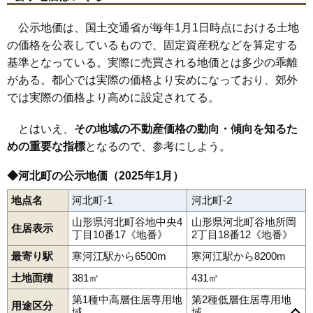
公示地価は、国土交通省が毎年1月1日時点における土地
の価格を公表しているもので、固定資産税などを算定する
基準となっている。実際に売買される地価とは多少の乖離
がある。都心では実際の価格より安めになっており、郊外
では実際の価格より高めに設定されてる。
とはいえ、
その地域の不動産価格の動向・傾向を知るた
めの重要な指標
となるので、参考にしよう。
◆河北町の公示地価（2025年1月）
地点名
河北町-1
河北町-2
山形県河北町谷地中央4
山形県河北町谷地所岡
住居表示
丁目10番17《地番》
2丁目18番12《地番》
最寄り駅
寒河江駅から6500m
寒河江駅から8200m
土地面積
381㎡
431㎡
第1種中高層住居専用地
第2種低層住居専用地
用途区分
域
域