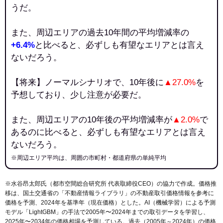
うだ。
また、周辺エリアの過去10年間の平均増減率の
+6.4%
と比べると、必ずしも有望なエリアとは言え
ないだろう。
【将来】ノーマルシナリオで、10年後に
▲27.0%
を
予想しており、少し注意が必要だ。
また、周辺エリアの10年後の平均増減率が
▲2.0%
で
あるのに比べると、必ずしも有望なエリアとは言え
ないだろう。
※周辺エリア平均は、周囲の市町村・都道府県の単純平均
※水谷昂太郎氏（都市空間総合研究所 代表取締役CEO）の協力で作成。価格推
移は、国土交通省の「
不動産情報ライブラリ
」の不動産取引価格情報を参考に
価格を予測、2024年を基準年（現在価格）とした。AI（機械学習）による予測
モデル「LightGBM」の手法で2005年〜2024年までの取引データを学習し、
2025年〜2034年の価格相場を予測している。過去（2005年～2024年）の価格