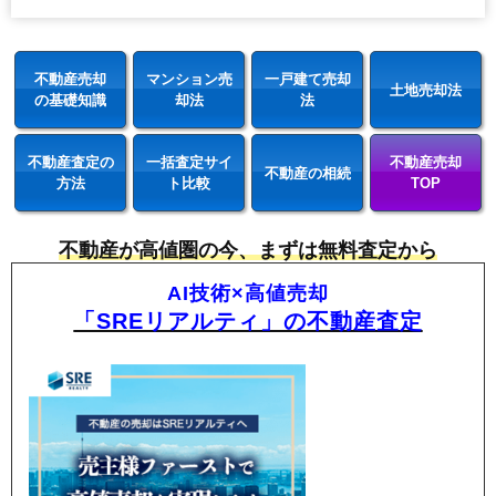
不動産売却
マンション売
一戸建て売却
土地売却法
の基礎知識
却法
法
不動産査定の
一括査定サイ
不動産売却
不動産の相続
方法
ト比較
TOP
不動産が高値圏の今、まずは無料査定から
AI技術×高値売却
「SREリアルティ」の不動産査定