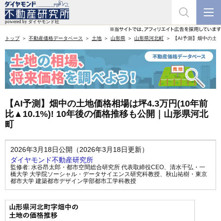
トップ
不動産価格データベース
土地
山形県
山形県河北町
【AI予測】畑中の土地
【AI予測】畑中の土地価格相場は坪4.3万円(10年前
比▲10.1%)! 10年後の価格推移も公開｜山形県河北
町
2026年3月18日公開（2026年3月18日更新）
ダイヤモンド不動産研究所
監修者:
水谷昂太郎・都市空間総合研究所 代表取締役CEO
、
清水千弘・一
橋大学 大学院ソーシャル・データサイエンス研究科教授
、
秋山祐樹・東京
都市大学 建築都市デザイン学部都市工学科教授