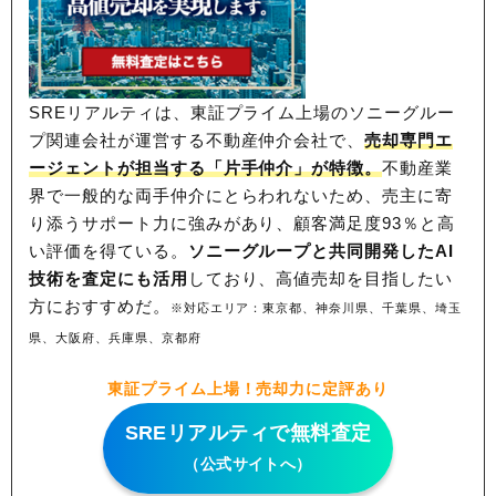
SREリアルティは、東証プライム上場のソニーグルー
プ関連会社が運営する不動産仲介会社で、
売却専門エ
ージェントが担当する「片手仲介」が特徴。
不動産業
界で一般的な両手仲介にとらわれないため、
売主に寄
り添うサポート力に強みがあり、顧客満足度93％と高
い評価を得ている。
ソニーグループと共同開発したAI
技術を査定にも活用
しており、高値売却を目指したい
方におすすめだ。
※対応エリア：東京都、神奈川県、千葉県、埼玉
県、大阪府、兵庫県、京都府
東証プライム上場！売却力に定評あり
SREリアルティで無料査定
（公式サイトへ）