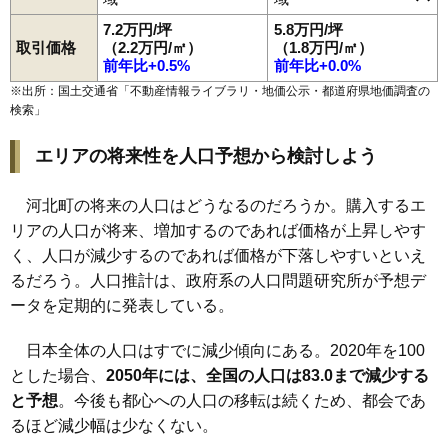
岩木
田井
造山
西里
畑中
溝延
谷地
谷地中央
谷地所岡
吉田
7.2万円/坪
5.8万円/坪
谷地ひな市
谷地荒町東
取引価格
（2.2万円/㎡）
（1.8万円/㎡）
前年比+0.5%
前年比+0.0%
※出所：国土交通省「
不動産情報ライブラリ・地価公示・都道府県地価調査の
検索
」
エリアの将来性を人口予想から検討しよう
河北町の将来の人口はどうなるのだろうか。購入するエ
リアの人口が将来、増加するのであれば価格が上昇しやす
く、人口が減少するのであれば価格が下落しやすいといえ
るだろう。人口推計は、政府系の人口問題研究所が予想デ
ータを定期的に発表している。
日本全体の人口はすでに減少傾向にある。2020年を100
とした場合、
2050年には、全国の人口は83.0まで減少する
と予想
。今後も都心への人口の移転は続くため、都会であ
るほど減少幅は少なくない。