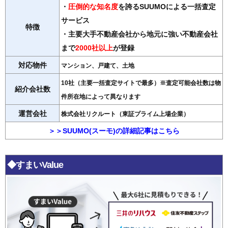
・
圧倒的な知名度
を誇るSUUMOによる一括査定
サービス
特徴
・主要大手不動産会社から地元に強い不動産会社
まで
2000社以上
が登録
対応物件
マンション、戸建て、土地
10社（主要一括査定サイトで最多）※査定可能会社数は物
紹介会社数
件所在地によって異なります
運営会社
株式会社リクルート（東証プライム上場企業）
＞＞SUUMO(スーモ)の詳細記事はこちら
◆すまいValue