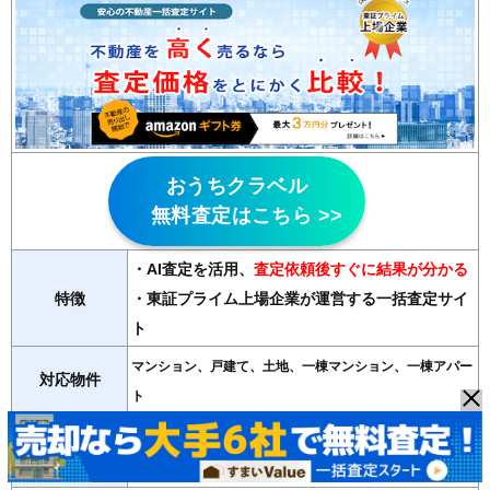
おうちクラベル
無料査定はこちら >>
・AI査定を活用
、
査定依頼後すぐに結果が分かる
特徴
・東証プライム上場企業が運営する一括査定サイ
ト
マンション、戸建て、土地、一棟マンション、一棟アパー
対応物件
ト
紹介会社数
最大9社
運営会社
SREホールディングス（東証プライム上場企業）