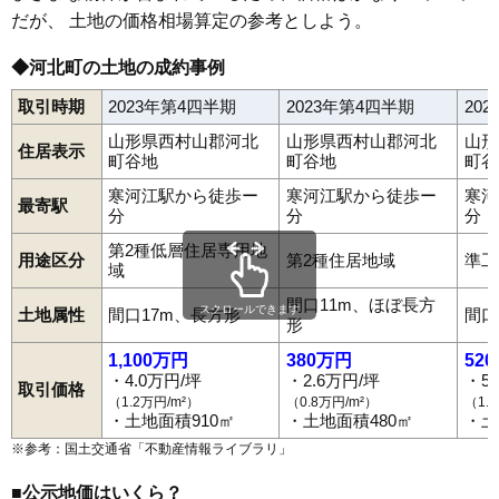
だが、 土地の価格相場算定の参考としよう。
◆河北町の土地の成約事例
取引時期
2023年第4四半期
2023年第4四半期
20
山形県西村山郡河北
山形県西村山郡河北
山形
住居表示
町谷地
町谷地
町谷
寒河江駅から徒歩ー
寒河江駅から徒歩ー
寒河
最寄駅
分
分
分
第2種低層住居専用地
用途区分
第2種住居地域
準工
域
間口11m、ほぼ長方
スクロールできます
土地属性
間口17m、長方形
間口
形
1,100万円
380万円
52
・4.0万円/坪
・2.6万円/坪
・5
取引価格
（1.2万円/m²）
（0.8万円/m²）
（1.
・土地面積910㎡
・土地面積480㎡
・土
※参考：国土交通省「
不動産情報ライブラリ
」
■公示地価はいくら？