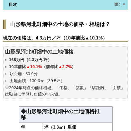
目次
開く ▼
山形県河北町畑中の土地の価格・相場は？
山形県河北町畑中の土地の価格・相場は？
現在の価格は、4.3万円／坪（10年前比▲10.1%）
価格を詳細に分析しよう
現在の価格は、4.3万円／坪（10年前比▲10.1%）
駅からの徒歩距離で価格はどうなる？
山形県河北町畑中の土地価格
山形県河北町畑中の土地の過去の売買事例
168万円（4.3万円/坪）
公示地価はいくら
10年前比
▲10.1%
（前年比
▲2.7%
）
エリアの将来性を人口予想から検討しよう
駅距離 : 60.0分
自分の年収でいくらの不動産が買える？
土地面積 : 130.6㎡（39.5坪）
※2024年時点の価格相場。「価格」「築数」「駅距離」「面積」
は独自に予測した値の中央値。
◆山形県河北町畑中の土地価格推
移
年
坪（3.3㎡）単価