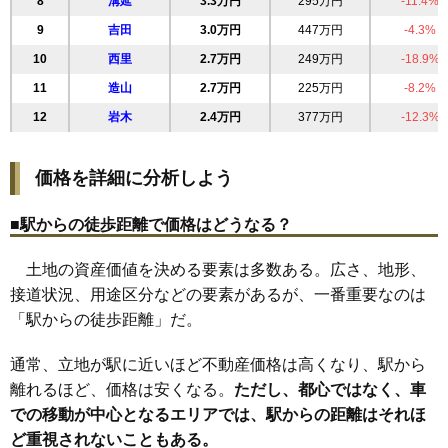
8
溝延
3.3万円
295万円
-11.4%
9
吉田
3.0万円
447万円
-4.3%
10
西里
2.7万円
249万円
-18.9%
11
造山
2.7万円
225万円
-8.2%
12
岩木
2.4万円
377万円
-12.3%
価格を詳細に分析しよう
■駅からの徒歩距離で価格はどうなる？
土地の資産価値を決める要素は多数ある。広さ、地形、
接道状況、用途区分などの要素があるが、一番重要なのは
「駅からの徒歩距離」だ。
通常、立地が駅に近いほど不動産価格は高くなり、駅から
離れるほど、価格は安くなる。
ただし、都心ではなく、車
での移動が中心となるエリアでは、駅からの距離はそれほ
ど重視されないこともある。