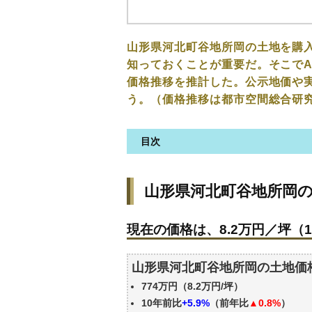
山形県河北町谷地所岡の土地を購
知っておくことが重要だ。そこでA
価格推移を推計した。公示地価や
う。（価格推移は都市空間総合研
目次
山形県河北町谷地所岡の土地の
山形県河北町谷地所岡
現在の価格は、8.2万円／坪（1
価格を詳細に分析しよう
現在の価格は、8.2万円／坪（1
山形県河北町谷地所岡の土地の
公示地価はいくら
山形県河北町谷地所岡の土地価
エリアの将来性を人口予想から
774万円（8.2万円/坪）
自分の年収でいくらの不動産が
10年前比
+5.9%
（前年比
▲0.8%
）