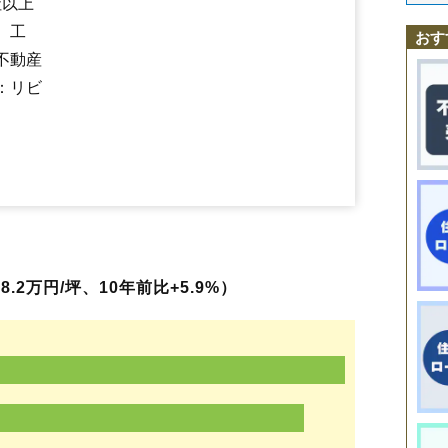
社以上
岩木
田井
造山
西里
畑中
溝延
谷地
谷地中央
谷地所岡
吉田
谷地ひな
、工
谷地荒町東
おす
不動産
：リビ
2万円/坪、10年前比+5.9%）