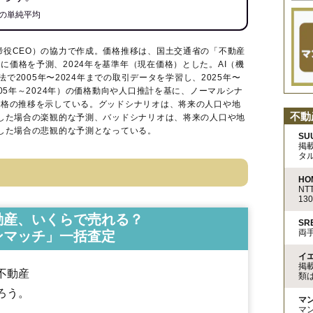
の単純平均
締役CEO）の協力で作成。価格推移は、国土交通省の「
不動産
に価格を予測、2024年を基準年（現在価格）とした。AI（機
法で2005年〜2024年までの取引データを学習し、2025年〜
005年～2024年）の価格動向や人口推計を基に、ノーマルシナ
価格の推移を示している。グッドシナリオは、将来の人口や地
不動
移した場合の楽観的な予測、バッドシナリオは、将来の人口や地
移した場合の悲観的な予測となっている。
SU
掲
タ
HO
N
13
動産、いくらで売れる？
S
両
ンマッチ」一括査定
イ
掲
不動産
類
ろう。
マ
マ