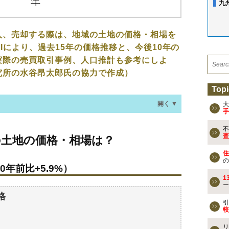
九
入、売却する際は、地域の土地の価格・相場を
Iにより、過去15年の価格推移と、今後10年の
実際の売買取引事例、人口推計も参考にしよ
究所の水谷昂太郎氏の協力で作成）
Topi
開く ▼
大
手
不
価格・相場は？
査
の土地の価格・相場は？
0年前比+5.9%）
住
の
0年前比+5.9%）
過去の売買事例
1
ー
格
検討しよう
引
較
買える？
リ