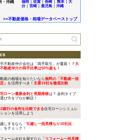
州・沖縄
福岡
|
佐賀
|
長崎
|
熊本
|
大
分
|
宮崎
|
鹿児島
|
沖縄
>>不動産価格・相場データベーストップ
cs
手不動産仲介会社は「両手取引」が蔓延！？
大
不動産仲介の両手比率は50%超も！
動産の相場を知りたいなら
無料の「不動産一括
定」
を活用すべき！
主要19社を徹底比較
宅ローン最新金利と長期推移
は？ 金利タイプ
選び方をプロが解説！
32銀行の金利を比較できる
住宅ローンシミュレ
ションを活用しよう
越しするなら「
引越し一括見積もり10社比
」をチェック！
フォーム会社を探すなら「
リフォーム一括見積