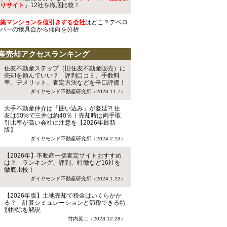
りサイト
」12社を徹底比較！
築マンションを値引きする会社
はどこ？デベロ
パーの懐具合から傾向を分析
産売却アクセスランキング
住友不動産ステップ（旧住友不動産販売）に
売却を頼んでいい？ 評判口コミ、手数料
率、デメリット、査定方法などを辛口評価！
ダイヤモンド不動産研究所（2023.11.7）
大手不動産仲介は「囲い込み」が蔓延?! 住
友は50%で三井は約40％！売却時は両手取
引比率が高い会社に注意を【2026年最新
版】
ダイヤモンド不動産研究所（2024.2.13）
【2026年】不動産一括査定サイトおすすめ
は？ ランキング、評判、特徴など16社を
徹底比較！
ダイヤモンド不動産研究所（2024.1.22）
【2026年版】土地売却で税金はいくらかか
る？ 計算シミュレーションと節税できる特
別控除を解説
竹内英二（2023.12.28）