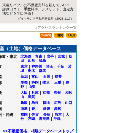
東急リバブルに不動産売却を頼んでいい？
評判口コミ、手数料率、デメリット、査定方
法などを辛口評価！
ダイヤモンド不動産研究所（2023.11.7）
»アクセスランキング一覧
24時間
1週間
1カ月
産（土地）価格データベース
海道・東北
北海道
|
青森
|
岩手
|
宮城
|
秋
田
|
山形
|
福島
東
東京
|
神奈川
|
埼玉
|
千葉
|
茨
城
|
栃木
|
群馬
陸
新潟
|
富山
|
石川
|
福井
部
愛知
|
静岡
|
岐阜
|
三重
|
長
野
|
山梨
畿
大阪
|
兵庫
|
京都
|
奈良
|
和歌
山
|
滋賀
国
鳥取
|
島根
|
岡山
|
広島
|
山口
国
徳島
|
香川
|
愛媛
|
高知
州・沖縄
福岡
|
佐賀
|
長崎
|
熊本
|
大
分
|
宮崎
|
鹿児島
|
沖縄
>>不動産価格・相場データベーストップ