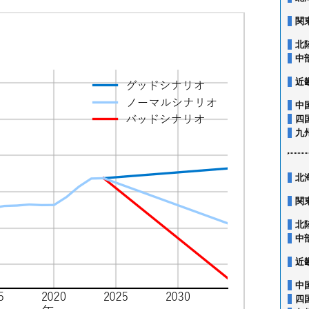
関
北
中
近
中
四
九
北
関
北
中
近
中
四