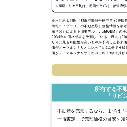
※周辺エリア平均は、周囲の市町村・都道府県
※水谷昂太郎氏（都市空間総合研究所 代表取
情報ライブラリ
」の不動産取引価格情報を参考
械学習）による予測モデル「LightGBM」の手
2034年の価格相場を予測している。過去（2
リオは最も可能性が高いとAIが予測した将来
価がノーマルシナリオに比べて約1.1倍で推
価がノーマルシナリオに比べて約0.9倍で推
所有する不
「リビ
不動産を売却するなら、まずは「
一括査定」で売却価格の目安を知