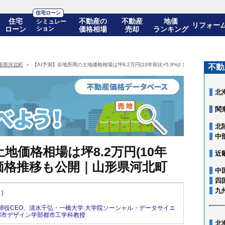
住宅ローン
住宅
不動産の
不動産
地価
シミュレー
リフォー
ローン
ション
価格相場
売却
ランキング
形県河北町
【AI予測】谷地所岡の土地価格相場は坪8.2万円(10年前比+5.9%)! 10年後の価格
不動
北
関
北
中
地価格相場は坪8.2万円(10年
近
年後の価格推移も公開｜山形県河北町
中
四
九
新）
締役CEO
、
清水千弘・一橋大学 大学院ソーシャル・データサイエ
都市デザイン学部都市工学科教授
北