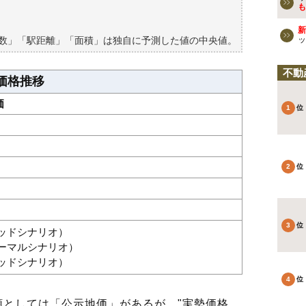
も
新
築数」「駅距離」「面積」は独自に予測した値の中央値。
ッ
不動
価格推移
価
グッドシナリオ）
ノーマルシナリオ）
バッドシナリオ）
としては「公示地価」があるが、"実勢価格