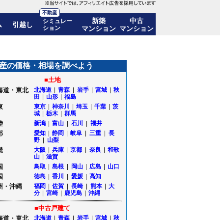
不動産
新築
中古
シミュレー
ム
引越し
ション
マンション
マンション
推移も公開｜山形県河北町
産の価格・相場を調べよう
■土地
海道・東北
北海道
|
青森
|
岩手
|
宮城
|
秋
田
|
山形
|
福島
東
東京
|
神奈川
|
埼玉
|
千葉
|
茨
城
|
栃木
|
群馬
陸
新潟
|
富山
|
石川
|
福井
部
愛知
|
静岡
|
岐阜
|
三重
|
長
野
|
山梨
畿
大阪
|
兵庫
|
京都
|
奈良
|
和歌
山
|
滋賀
国
鳥取
|
島根
|
岡山
|
広島
|
山口
国
徳島
|
香川
|
愛媛
|
高知
州・沖縄
福岡
|
佐賀
|
長崎
|
熊本
|
大
分
|
宮崎
|
鹿児島
|
沖縄
■中古戸建て
海道・東北
北海道
|
青森
|
岩手
|
宮城
|
秋