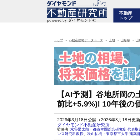
不動産
トップ
トップ
不動産価格データベース
土地
山形県
山
【AI予測】谷地所岡の土
前比+5.9%)! 10
2026年3月18日公開（2026年3月18日更
ダイヤモンド不動産研究所
監修者:
水谷昂太郎・都市空間総合研究所 代表取
ンス研究科教授
、
秋山祐樹・東京都市大学 建築