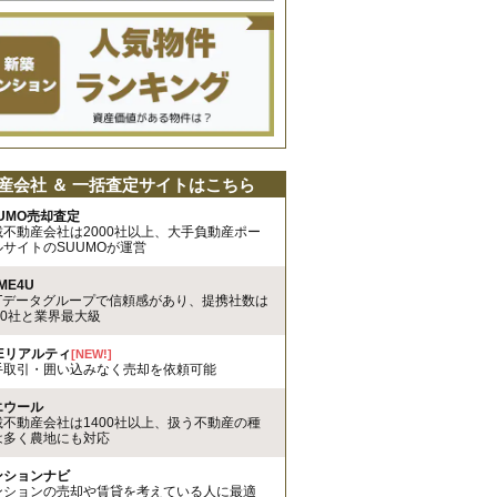
産会社 ＆ 一括査定サイトはこちら
UMO売却査定
載不動産会社は2000社以上、大手負動産ポー
ルサイトのSUUMOが運営
ME4U
TTデータグループで信頼感があり、提携社数は
00社と業界最大級
REリアルティ
[NEW!]
手取引・囲い込みなく売却を依頼可能
エウール
載不動産会社は1400社以上、扱う不動産の種
は多く農地にも対応
ンションナビ
ンションの売却や賃貸を考えている人に最適