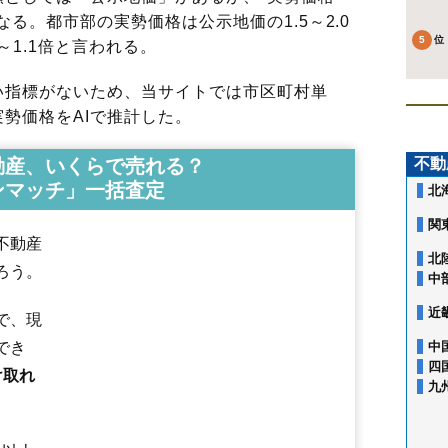
る。都市部の実勢価格は公示地価の1.5～2.0
～1.1倍と言われる。
指標がないため、当サイトでは市区町村単
勢価格をAIで推計した。
動産、いくらで売れる？
不動
ンマッチ」一括査定
北
関
不動産
北
ろう。
中
近
で、現
でき
中
四
け取れ
九