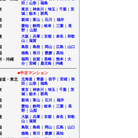
田
|
山形
|
福島
東
東京
|
神奈川
|
埼玉
|
千葉
|
茨
城
|
栃木
|
群馬
陸
新潟
|
富山
|
石川
|
福井
部
愛知
|
静岡
|
岐阜
|
三重
|
長
野
|
山梨
畿
大阪
|
兵庫
|
京都
|
奈良
|
和歌
山
|
滋賀
国
鳥取
|
島根
|
岡山
|
広島
|
山口
国
徳島
|
香川
|
愛媛
|
高知
州・沖縄
福岡
|
佐賀
|
長崎
|
熊本
|
大
分
|
宮崎
|
鹿児島
|
沖縄
■中古マンション
海道・東北
北海道
|
青森
|
岩手
|
宮城
|
秋
田
|
山形
|
福島
東
東京
|
神奈川
|
埼玉
|
千葉
|
茨
城
|
栃木
|
群馬
陸
新潟
|
富山
|
石川
|
福井
部
愛知
|
静岡
|
岐阜
|
三重
|
長
野
|
山梨
畿
大阪
|
兵庫
|
京都
|
奈良
|
和歌
山
|
滋賀
国
鳥取
|
島根
|
岡山
|
広島
|
山口
国
徳島
|
香川
|
愛媛
|
高知