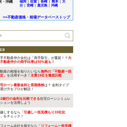
州・沖縄
福岡
|
佐賀
|
長崎
|
熊本
|
大
分
|
宮崎
|
鹿児島
|
沖縄
>>不動産価格・相場データベーストップ
cs
手不動産仲介会社は「両手取引」が蔓延！？
大
不動産仲介の両手比率は50%超も！
動産の相場を知りたいなら
無料の「不動産一括
定」
を活用すべき！
主要19社を徹底比較
宅ローン最新金利と長期推移
は？ 金利タイプ
選び方をプロが解説！
32銀行の金利を比較できる
住宅ローンシミュレ
ションを活用しよう
越しするなら「
引越し一括見積もり10社比
」をチェック！
フォーム会社を探すなら「
リフォーム一括見積