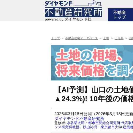
不動産
トップ
トップ
不動産価格データベース
土地
山形県
山
【AI予測】山口の土地価
▲24.3%)! 10年
2026年3月18日公開（2026年3月18日更
ダイヤモンド不動産研究所
監修者:
水谷昂太郎・都市空間総合研究所 代表取
ンス研究科教授
、
秋山祐樹・東京都市大学 建築