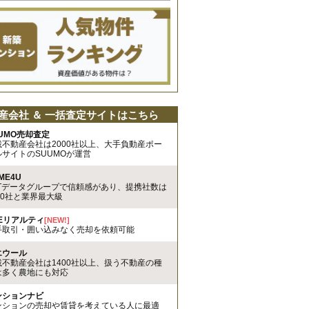
産会社 ＆ 一括査定サイトはこちら
UMO売却査定
載不動産会社は2000社以上、大手負動産ポー
ルサイトのSUUMOが運営
ME4U
TTデータグループで信頼感があり、提携社数は
00社と業界最大級
REリアルティ
[NEW!]
手取引・囲い込みなく売却を依頼可能
エウール
載不動産会社は1400社以上、扱う不動産の種
は多く農地にも対応
ンションナビ
ンションの売却や賃貸を考えている人に最適