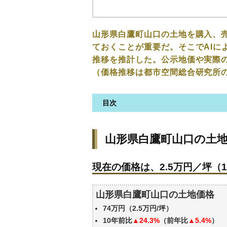
山形県白鷹町山口の土地を購入、
ておくことが重要だ。そこでAIに
推移を推計した。公示地価や実際
（価格推移は都市空間総合研究所
目次
山形県白鷹町山口の土地の価格
山形県白鷹町山口の土
現在の価格は、2.5万円／坪（1
価格を詳細に分析しよう
現在の価格は、2.5万円／坪（1
駅からの徒歩距離で価格はどう
山形県白鷹町山口の土地の過去
山形県白鷹町山口の土地価格
公示地価はいくら
74万円（2.5万円/坪）
エリアの将来性を人口予想から
10年前比
▲24.3%
（前年比
▲5.4%
）