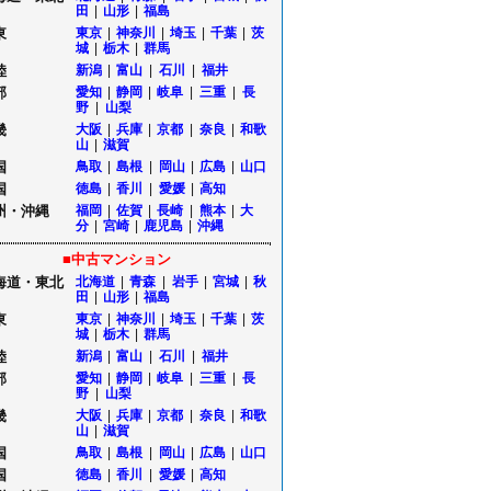
田
|
山形
|
福島
東
東京
|
神奈川
|
埼玉
|
千葉
|
茨
城
|
栃木
|
群馬
陸
新潟
|
富山
|
石川
|
福井
部
愛知
|
静岡
|
岐阜
|
三重
|
長
野
|
山梨
畿
大阪
|
兵庫
|
京都
|
奈良
|
和歌
山
|
滋賀
国
鳥取
|
島根
|
岡山
|
広島
|
山口
国
徳島
|
香川
|
愛媛
|
高知
州・沖縄
福岡
|
佐賀
|
長崎
|
熊本
|
大
分
|
宮崎
|
鹿児島
|
沖縄
■中古マンション
海道・東北
北海道
|
青森
|
岩手
|
宮城
|
秋
田
|
山形
|
福島
東
東京
|
神奈川
|
埼玉
|
千葉
|
茨
城
|
栃木
|
群馬
陸
新潟
|
富山
|
石川
|
福井
部
愛知
|
静岡
|
岐阜
|
三重
|
長
野
|
山梨
畿
大阪
|
兵庫
|
京都
|
奈良
|
和歌
山
|
滋賀
国
鳥取
|
島根
|
岡山
|
広島
|
山口
国
徳島
|
香川
|
愛媛
|
高知