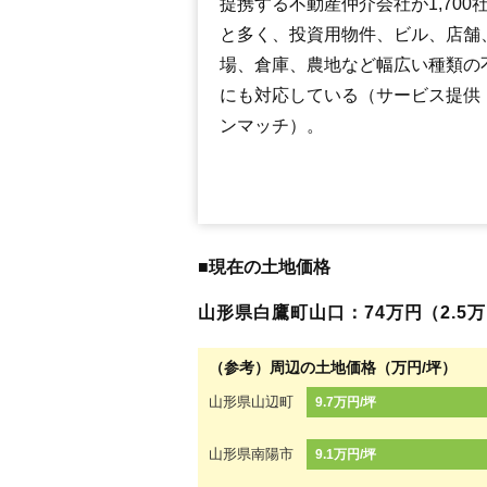
提携する不動産仲介会社が1,700
と多く、投資用物件、ビル、店舗
場、倉庫、農地など幅広い種類の
にも対応している（サービス提供
ンマッチ）。
■現在の土地価格
山形県白鷹町山口：74万円（2.5万円
（参考）周辺の土地価格（万円/坪）
山形県山辺町
9.7万円/坪
山形県南陽市
9.1万円/坪