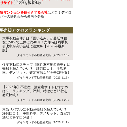
りサイト
」12社を徹底比較！
築マンションを値引きする会社
はどこ？デベロ
パーの懐具合から傾向を分析
産売却アクセスランキング
大手不動産仲介は「囲い込み」が蔓延?! 住
友は50%で三井は約40％！売却時は両手取
引比率が高い会社に注意を【2026年最新
版】
ダイヤモンド不動産研究所（2024.2.13）
住友不動産ステップ（旧住友不動産販売）に
売却を頼んでいい？ 評判口コミ、手数料
率、デメリット、査定方法などを辛口評価！
ダイヤモンド不動産研究所（2023.11.7）
【2026年】不動産一括査定サイトおすすめ
は？ ランキング、評判、特徴など16社を
徹底比較！
ダイヤモンド不動産研究所（2024.1.22）
東急リバブルに不動産売却を頼んでいい？
評判口コミ、手数料率、デメリット、査定方
法などを辛口評価！
ダイヤモンド不動産研究所（2023.11.7）