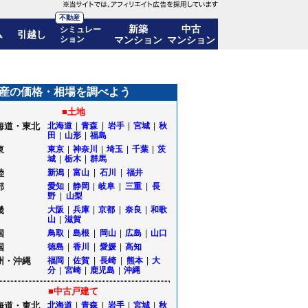
不動産
新築
中古
シミュレー
ム
引越し
ション
マンション
マンション
移も公開｜山形県白鷹町
産の価格・相場を調べよう
■土地
海道・東北
北海道
|
青森
|
岩手
|
宮城
|
秋
田
|
山形
|
福島
東
東京
|
神奈川
|
埼玉
|
千葉
|
茨
城
|
栃木
|
群馬
陸
新潟
|
富山
|
石川
|
福井
部
愛知
|
静岡
|
岐阜
|
三重
|
長
野
|
山梨
畿
大阪
|
兵庫
|
京都
|
奈良
|
和歌
山
|
滋賀
国
鳥取
|
島根
|
岡山
|
広島
|
山口
国
徳島
|
香川
|
愛媛
|
高知
州・沖縄
福岡
|
佐賀
|
長崎
|
熊本
|
大
分
|
宮崎
|
鹿児島
|
沖縄
■中古戸建て
海道・東北
北海道
|
青森
|
岩手
|
宮城
|
秋