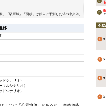
買える？
も
新
築数」「駅距離」「面積」は独自に予測した値の中央値。
ッ
不動
推移
価
グッドシナリオ）
ノーマルシナリオ）
バッドシナリオ）
としては「公示地価」があるが、"実勢価格