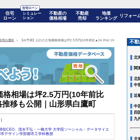
住宅ローン
住宅
不動産の
不動産
地価
シミュレー
リフォー
ローン
ション
価格相場
売却
ランキング
形県白鷹町
【AI予測】山口の土地価格相場は坪2.5万円(10年前比▲24.3%)! 10年後の価格推
不動
北
関
北
中
格相場は坪2.5万円(10年前比
近
後の価格推移も公開｜山形県白鷹町
中
四
九
新）
締役CEO
、
清水千弘・一橋大学 大学院ソーシャル・データサイエ
都市デザイン学部都市工学科教授
北