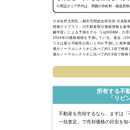
※周辺エリア平均は、周囲の市町村・都道府県
※水谷昂太郎氏（都市空間総合研究所 代表取
情報ライブラリ
」の不動産取引価格情報を参考
械学習）による予測モデル「LightGBM」の手
2034年の価格相場を予測している。過去（2
リオは最も可能性が高いとAIが予測した将来
価がノーマルシナリオに比べて約1.1倍で推
価がノーマルシナリオに比べて約0.9倍で推
所有する不
「リビ
不動産を売却するなら、まずは「
一括査定」で売却価格の目安を知