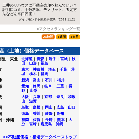
三井のリハウスに不動産売却を頼んでいい？
評判口コミ、手数料率、デメリット、査定方
法などを辛口評価！
ダイヤモンド不動産研究所（2023.11.2）
»アクセスランキング一覧
24時間
1週間
1カ月
産（土地）価格データベース
海道・東北
北海道
|
青森
|
岩手
|
宮城
|
秋
田
|
山形
|
福島
東
東京
|
神奈川
|
埼玉
|
千葉
|
茨
城
|
栃木
|
群馬
陸
新潟
|
富山
|
石川
|
福井
部
愛知
|
静岡
|
岐阜
|
三重
|
長
野
|
山梨
畿
大阪
|
兵庫
|
京都
|
奈良
|
和歌
山
|
滋賀
国
鳥取
|
島根
|
岡山
|
広島
|
山口
国
徳島
|
香川
|
愛媛
|
高知
州・沖縄
福岡
|
佐賀
|
長崎
|
熊本
|
大
分
|
宮崎
|
鹿児島
|
沖縄
>>不動産価格・相場データベーストップ