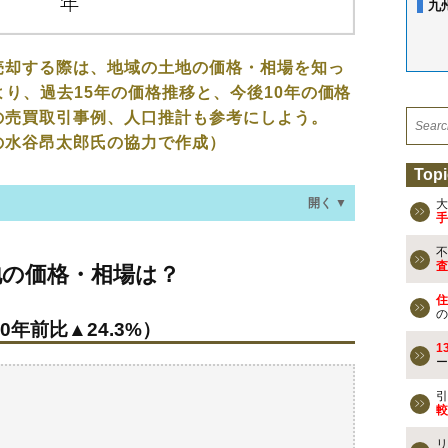
九
売却する際は、地域の土地の価格・相場を知っ
より、過去15年の価格推移と、今後10年の価格
の売買取引事例、人口推計も参考にしよう。
の水谷昂太郎氏の協力で作成）
Topi
開く ▼
大
手
不
・相場は？
査
地の価格・相場は？
0年前比▲24.3%）
住
の
0年前比▲24.3%）
なる？
1
ー
の売買事例
引
較
検討しよう
リ