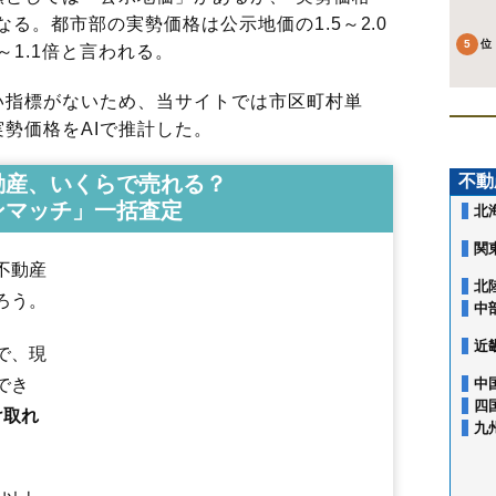
る。都市部の実勢価格は公示地価の1.5～2.0
～1.1倍と言われる。
指標がないため、当サイトでは市区町村単
勢価格をAIで推計した。
動産、いくらで売れる？
不動
ンマッチ」一括査定
北
関
不動産
北
ろう。
中
近
で、現
でき
中
四
け取れ
九