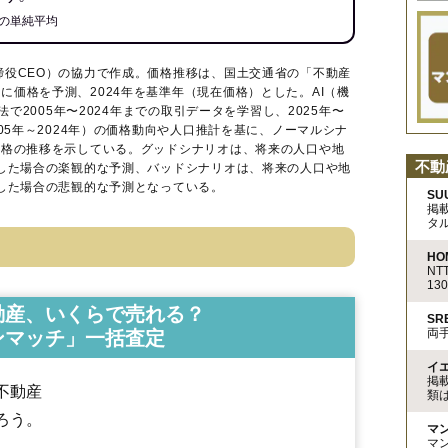
の単純平均
締役CEO）の協力で作成。価格推移は、国土交通省の「
不動産
に価格を予測、2024年を基準年（現在価格）とした。AI（機
法で2005年〜2024年までの取引データを学習し、2025年〜
005年～2024年）の価格動向や人口推計を基に、ノーマルシナ
価格の推移を示している。グッドシナリオは、将来の人口や地
不動
移した場合の楽観的な予測、バッドシナリオは、将来の人口や地
移した場合の悲観的な予測となっている。
SU
掲
タ
HO
N
13
動産、いくらで売れる？
S
両
ンマッチ」一括査定
イ
掲
不動産
類
ろう。
マ
マ