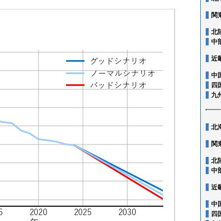
関
北
中
近
中
四
九
北
関
北
中
近
中
四