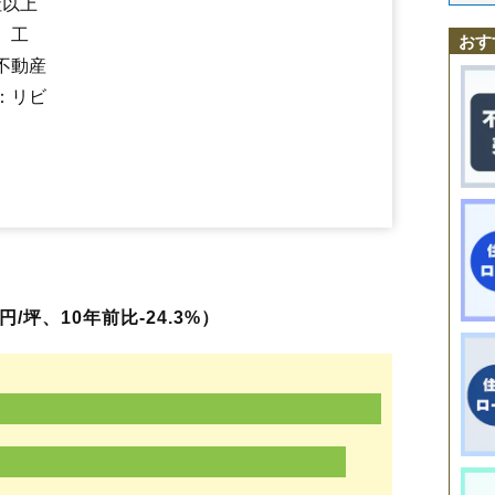
社以上
浅立
蚕桑駅
鮎貝
鮎貝駅
荒砥
畔藤
荒砥駅
下山
四季の郷駅
十王
菖蒲
高玉
萩野
広野
深山
山口
、工
おす
不動産
：リビ
/坪、10年前比-24.3%）