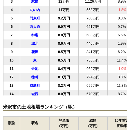
3
駅前
12万円
1,126万円
8.9%
4
丸の内
11万円
558万円
-1.8%
5
門東町
9.2万円
760万円
0.3%
6
西大通
9.0万円
651万円
9.7%
7
御廟
8.8万円
683万円
6.6%
8
城北
8.6万円
446万円
1.9%
9
花沢
8.5万円
841万円
6.2%
10
東
8.5万円
736万円
11.4%
11
金池
8.4万円
962万円
-1.0%
12
徳町
8.3万円
794万円
3.3%
13
成島町
8.2万円
699万円
11.3%
14
城西
8.0万円
670万円
8.7%
15
大町
8.0万円
657万円
4.5%
米沢市の土地相場ランキング（駅）
16
本町
7.9万円
405万円
2.7%
17
林泉寺
7.9万円
665万円
11.5%
坪単価
総額
10年前比
順位
駅名
(万円)
(万円)
変動率
18
直江町
7.8万円
583万円
3.0%