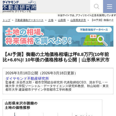
トップ
不動産価格データベース
土地
山形県
山形県米沢市
【AI予測】御廟の土地
【AI予測】御廟の土地価格相場は坪8.8万円(10年前
比+6.6%)! 10年後の価格推移も公開｜山形県米沢市
2026年3月18日公開（2026年3月18日更新）
ダイヤモンド不動産研究所
監修者:
水谷昂太郎・都市空間総合研究所 代表取締役CEO
、
清水千弘・一
橋大学 大学院ソーシャル・データサイエンス研究科教授
、
秋山祐樹・東京
都市大学 建築都市デザイン学部都市工学科教授