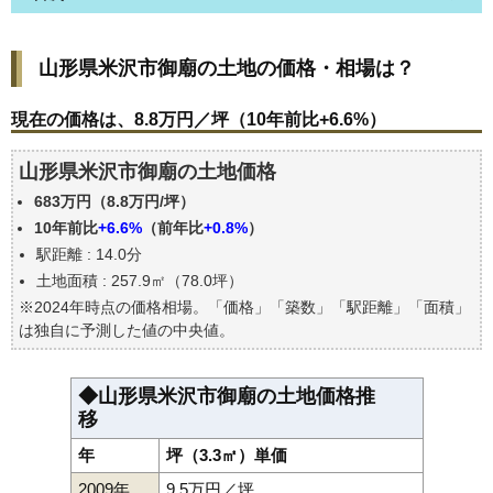
山形県米沢市御廟の土地の価格・相場は？
山形県米沢市御廟の土地の価格・相場は？
現在の価格は、8.8万円／坪（10年前比+6.6%）
価格を詳細に分析しよう
現在の価格は、8.8万円／坪（10年前比+6.6%）
駅からの徒歩距離で価格はどうなる？
山形県米沢市御廟の土地価格
山形県米沢市御廟の土地の過去の売買事例
683万円（8.8万円/坪）
公示地価はいくら
10年前比
+6.6%
（前年比
+0.8%
）
エリアの将来性を人口予想から検討しよう
駅距離 : 14.0分
自分の年収でいくらの不動産が買える？
土地面積 : 257.9㎡（78.0坪）
※2024年時点の価格相場。「価格」「築数」「駅距離」「面積」
は独自に予測した値の中央値。
◆山形県米沢市御廟の土地価格推
移
年
坪（3.3㎡）単価
2009年
9.5万円／坪