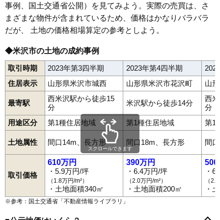
事例、国土交通省公開）を見てみよう。実際の売買は、さ
まざまな物件が含まれているため、価格はかなりバラバラ
だが、 土地の価格相場算定の参考としよう。
◆米沢市の土地の成約事例
取引時期
2023年第3四半期
2023年第4四半期
20
住居表示
山形県米沢市城西
山形県米沢市花沢町
山形
西米沢駅から徒歩15
西米
最寄駅
米沢駅から徒歩14分
分
分
用途区分
第1種住居地域
第1種住居地域
第1
土地属性
間口14m、長方形
間口18m、長方形
間口
スクロールできます
610万円
390万円
50
・5.9万円/坪
・6.4万円/坪
・6
取引価格
（1.8万円/m²）
（2.0万円/m²）
（2.
・土地面積340㎡
・土地面積200㎡
・土
※参考：国土交通省「
不動産情報ライブラリ
」
浅川
梓川
吾妻町
アルカディア
泉町
駅前
太田町
大町
小野川町
春日
金池
上新田
川井
川井小路
木場町
木和田
口田沢
窪田町