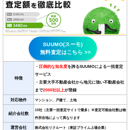
SUUMO(スーモ)
無料査定はこちら >>
・
圧倒的な知名度
を誇るSUUMOによる一括査定
サービス
特徴
・主要大手不動産会社から地元に強い不動産会社
まで
2000社以上
が登録
対応物件
マンション、戸建て、土地
10社（主要一括査定サイトで最多）※査定可能会社数は物
紹介会社数
件所在地によって異なります
運営会社
株式会社リクルート（東証プライム上場企業）