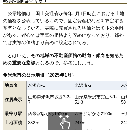
■公示地価はいくら？
御廟
桜木町
笹野
塩井町
下新田
下花沢
城西
城南
城北
杉の目町
李山
関根駅
関根
米沢駅
竹井
舘山
置賜駅
舘山矢子町
南米沢駅
中央
西米沢駅
遠山町
成島駅
通町
徳町
直江町
中田町
長手
成島町
西大通
八幡原
花沢
花沢町
万世町
東
東大通
公示地価は、国土交通省が毎年1月1日時点における土地
広幡町
吹屋敷町
福田町
芳泉町
本町
松が岬
丸の内
三沢
門東町
の価格を公表しているもので、固定資産税などを算定する
矢来
林泉寺
基準となっている。実際に売買される地価とは多少の乖離
がある。都心では実際の価格より安めになっており、郊外
では実際の価格より高めに設定されてる。
とはいえ、
その地域の不動産価格の動向・傾向を知るた
めの重要な指標
となるので、参考にしよう。
◆米沢市の公示地価（2025年1月）
地点名
米沢市-1
米沢市-2
米沢
山形県米沢市城西3-2-
山形県米沢市舘山5-1-
山形
住居表示
7
51-3
58
最寄り駅
西米沢駅から1500m
西米沢駅から2100m
米沢
土地面積
382㎡
247㎡
347