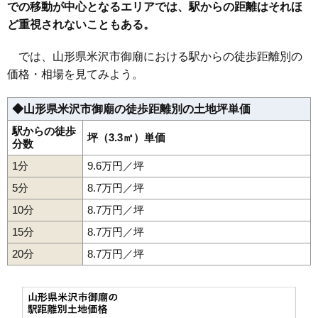
での移動が中心となるエリアでは、駅からの距離はそれほ
34
太田町
5.0万円
452万円
-0.7%
ど重視されないこともある。
35
泉町
4.8万円
564万円
-3.8%
36
木場町
4.6万円
715万円
0.1%
では、山形県米沢市御廟における駅からの徒歩距離別の
37
遠山町
4.6万円
331万円
0.2%
価格・相場を見てみよう。
38
矢来
4.6万円
608万円
7.6%
◆山形県米沢市御廟の徒歩距離別の土地坪単価
39
吹屋敷町
4.6万円
260万円
4.4%
40
長手
4.5万円
298万円
-0.4%
駅からの徒歩
坪（3.3㎡）単価
分数
41
梓川
4.3万円
393万円
-1.7%
1分
9.6万円／坪
42
三沢
4.0万円
446万円
-0.8%
5分
8.7万円／坪
43
川井
4.0万円
395万円
-4.8%
10分
8.7万円／坪
44
八幡原
3.9万円
2,350万円
9.9%
15分
8.7万円／坪
45
笹野
3.8万円
422万円
-2.7%
20分
46
芳泉町
8.7万円／坪
3.6万円
553万円
-2.6%
47
万世町
3.1万円
304万円
-18.9%
48
木和田
2.9万円
354万円
-6.5%
49
窪田町
2.8万円
423万円
-5.7%