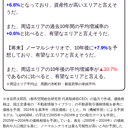
+6.6%
となっており、資産性が高いエリアと言えそ
うだ。
また、周辺エリアの過去10年間の平均増減率の
+0.6%
と比べると、有望なエリアと言えそうだ。
【将来】ノーマルシナリオで、10年後に
+7.9%
を予
想しており、有望なエリアと言えそうだ。
また、周辺エリアの10年後の平均増減率が
▲10.7%
であるのに比べると、有望なエリアと言える。
※周辺エリア平均は、周囲の市町村・都道府県の単純平均
※水谷昂太郎氏（都市空間総合研究所 代表取締役CEO）の協力で作成。価格推
移は、国土交通省の「
不動産情報ライブラリ
」の不動産取引価格情報を参考に
価格を予測、2024年を基準年（現在価格）とした。AI（機械学習）による予測
モデル「LightGBM」の手法で2005年〜2024年までの取引データを学習し、
2025年〜2034年の価格相場を予測している。過去（2005年～2024年）の価格
動向や人口推計を基に、ノーマルシナリオは最も可能性が高いとAIが予測した