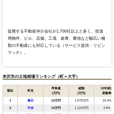
提携する不動産仲介会社が1,700社以上と多く、投資
用物件、ビル、店舗、工場、倉庫、農地など幅広い種
類の不動産にも対応している（サービス提供：リビン
マッチ）。
米沢市の土地相場ランキング（町＝大字）
坪単価
総額
10年前比
順位
町名
(万円)
(万円)
変動率
1
春日
14万円
1,579万円
20.4%
2
中央
14万円
1,119万円
3.0%