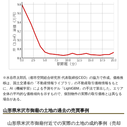
50
上新田
2.5万円
288万円
-14.0%
51
李山
2.2万円
216万円
-10.7%
52
杉の目町
1.9万円
382万円
-6.9%
53
口田沢
1.8万円
204万円
-8.0%
54
小野川町
1.7万円
82万円
-14.4%
55
浅川
1.7万円
325万円
-12.2%
56
下新田
1.6万円
59万円
-27.1%
57
舘山矢子町
1.4万円
44万円
-25.3%
58
関根
1.4万円
225万円
-19.7%
※水谷昂太郎氏（都市空間総合研究所 代表取締役CEO）の協力で作成。価格推
59
広幡町
1.2万円
266万円
-14.8%
移は、国土交通省の「
不動産情報ライブラリ
」の不動産取引価格情報をもと
に、AI（機械学習）による予測モデル「LightGBM」の手法で算出した。エリア
全体の平均的な価格傾向を示すもので、個別物件の実際の取引価格とは異なる
場合がある。
山形県米沢市御廟の土地の過去の売買事例
山形県米沢市御廟付近での実際の土地の成約事例（売却