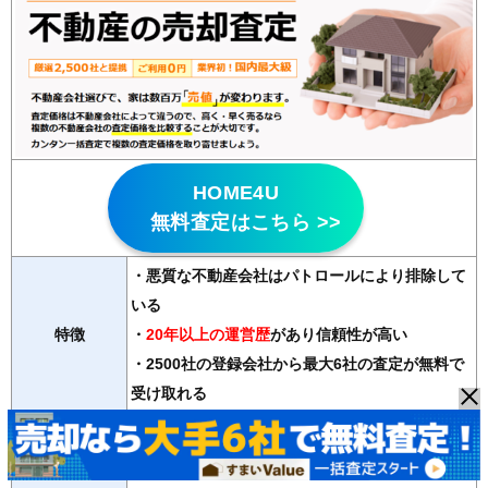
HOME4U
無料査定はこちら >>
・悪質な不動産会社はパトロールにより排除して
いる
特徴
・
20年以上の運営歴
があり信頼性が高い
・2500社の登録会社から最大6社の査定が無料で
受け取れる
マンション、戸建て、土地、ビル、アパート、店舗・事務
対応物件
所