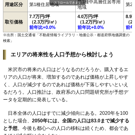
第1種中高層住居専用
スクロールできます
用途区分
第1種住居地域
第2
地域
7.7万円/坪
4.0万円/坪
8.9
取引価格
（2.3万円/㎡）
（1.2万円/㎡）
（2
前年比+0.0%
前年比+0.0%
前年
※出所：国土交通省「
不動産情報ライブラリ・地価公示・都道府県地価調査の
検索
」
エリアの将来性を人口予想から検討しよう
米沢市の将来の人口はどうなるのだろうか。購入するエ
リアの人口が将来、増加するのであれば価格が上昇しやす
く、人口が減少するのであれば価格が下落しやすいといえ
るだろう。人口推計は、政府系の人口問題研究所が予想デ
ータを定期的に発表している。
日本全体の人口はすでに減少傾向にある。2020年を100
とした場合、
2050年には、全国の人口は83.0まで減少する
と予想
。今後も都心への人口の移転は続くため、都会であ