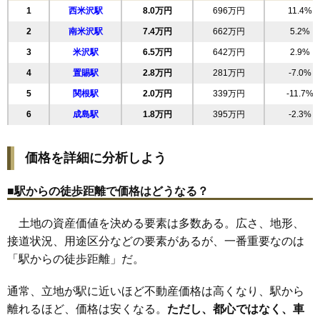
1
西米沢駅
8.0万円
696万円
11.4%
19
中田町
7.5万円
634万円
10.6%
2
南米沢駅
7.4万円
662万円
5.2%
20
城南
7.5万円
687万円
4.4%
3
米沢駅
6.5万円
642万円
2.9%
21
花沢町
7.5万円
673万円
5.5%
4
置賜駅
2.8万円
281万円
-7.0%
22
東大通
7.5万円
493万円
9.3%
5
関根駅
2.0万円
339万円
-11.7%
23
舘山
7.3万円
484万円
5.3%
6
成島駅
1.8万円
395万円
-2.3%
24
福田町
7.3万円
747万円
4.4%
25
松が岬
6.5万円
609万円
2.2%
価格を詳細に分析しよう
26
竹井
6.2万円
463万円
6.5%
27
川井小路
6.1万円
1,797万円
-1.4%
■駅からの徒歩距離で価格はどうなる？
28
下花沢
6.1万円
605万円
1.9%
土地の資産価値を決める要素は多数ある。広さ、地形、
29
通町
6.0万円
639万円
5.3%
接道状況、用途区分などの要素があるが、一番重要なのは
30
塩井町
5.7万円
563万円
0.9%
「駅からの徒歩距離」だ。
31
吾妻町
5.5万円
518万円
5.3%
32
アルカディア
5.3万円
3,197万円
5.5%
通常、立地が駅に近いほど不動産価格は高くなり、駅から
33
桜木町
5.1万円
845万円
-6.9%
離れるほど、価格は安くなる。
ただし、都心ではなく、車