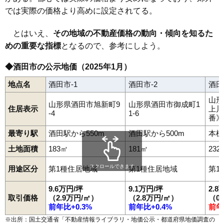
48
麓
6.8万円
514万円
0.8%
では実際の価格より高めに設定されてる。
49
山居町
6.7万円
876万円
-2.1%
50
船場町
6.7万円
711万円
-4.8%
とはいえ、
その地域の不動産価格の動向・傾向を知るた
めの重要な指標
51
あきほ町
となるので、参考にしよう。
6.3万円
782万円
0.2%
52
新堀
6.2万円
407万円
2.7%
◆酒田市の公示地価（2025年1月）
53
日吉町
6.0万円
270万円
-12.0%
地点名
酒田市-1
酒田市-2
酒田
54
小泉
5.6万円
237万円
-7.9%
山形
55
宮野浦
5.5万円
728万円
1.4%
山形県酒田市旭新町9
山形県酒田市御成町1
住居表示
上川
-4
1-6
番》
56
両羽町
5.4万円
1,045万円
1.7%
57
浜松町
4.4万円
1,169万円
-1.9%
最寄り駅
酒田駅から550m
酒田駅から500m
本楯
58
高砂
4.3万円
351万円
-2.2%
土地面積
183㎡
181㎡
232
59
（大字なし）
4.3万円
742万円
6.7%
スクロールできます
用途区分
第1種住居地域
第1種住居地域
第1
60
観音寺
4.3万円
120万円
-13.2%
9.6万円/坪
9.1万円/坪
2.8
61
大町
4.2万円
519万円
0.1%
取引価格
（2.9万円/㎡）
（2.8万円/㎡）
（0
62
砂越緑町
3.9万円
368万円
-6.0%
前年比+0.3%
前年比+0.4%
前年
63
市条
3.9万円
439万円
-2.0%
※出所：国土交通省「
不動産情報ライブラリ・地価公示・都道府県地価調査の