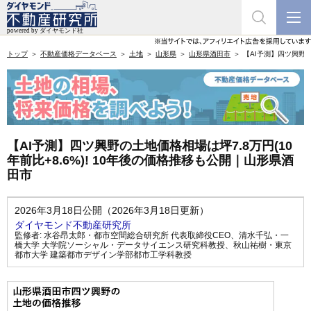
トップ
不動産価格データベース
土地
山形県
山形県酒田市
【AI予測】四ツ興野の
【AI予測】四ツ興野の土地価格相場は坪7.8万円(10
年前比+8.6%)! 10年後の価格推移も公開｜山形県酒
田市
2026年3月18日公開（2026年3月18日更新）
ダイヤモンド不動産研究所
監修者:
水谷昂太郎・都市空間総合研究所 代表取締役CEO
、
清水千弘・一
橋大学 大学院ソーシャル・データサイエンス研究科教授
、
秋山祐樹・東京
都市大学 建築都市デザイン学部都市工学科教授