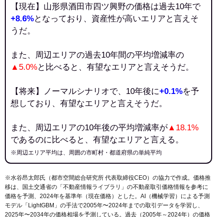
【現在】山形県酒田市四ツ興野の価格は過去10年で
+8.6%
となっており、資産性が高いエリアと言えそ
うだ。
また、周辺エリアの過去10年間の平均増減率の
▲5.0%
と比べると、有望なエリアと言えそうだ。
【将来】ノーマルシナリオで、10年後に
+0.1%
を予
想しており、有望なエリアと言えそうだ。
また、周辺エリアの10年後の平均増減率が
▲18.1%
であるのに比べると、有望なエリアと言える。
※周辺エリア平均は、周囲の市町村・都道府県の単純平均
※水谷昂太郎氏（都市空間総合研究所 代表取締役CEO）の協力で作成。価格推
移は、国土交通省の「
不動産情報ライブラリ
」の不動産取引価格情報を参考に
価格を予測、2024年を基準年（現在価格）とした。AI（機械学習）による予測
モデル「LightGBM」の手法で2005年〜2024年までの取引データを学習し、
2025年〜2034年の価格相場を予測している。過去（2005年～2024年）の価格