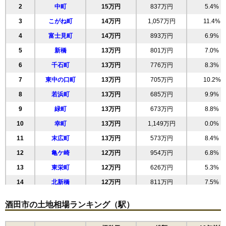
2
中町
15万円
837万円
5.4%
3
こがね町
14万円
1,057万円
11.4%
4
富士見町
14万円
893万円
6.9%
5
新橋
13万円
801万円
7.0%
6
千石町
13万円
776万円
8.3%
7
東中の口町
13万円
705万円
10.2%
8
若浜町
13万円
685万円
9.9%
9
緑町
13万円
673万円
8.8%
10
幸町
13万円
1,149万円
0.0%
11
末広町
13万円
573万円
8.4%
12
亀ケ崎
12万円
954万円
6.8%
13
東栄町
12万円
626万円
5.3%
14
北新橋
12万円
811万円
7.5%
15
東大町
12万円
775万円
7.7%
酒田市の土地相場ランキング（駅）
16
ゆたか
11万円
1,009万円
10.3%