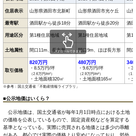
33
東町
9.4万円
1,076万円
2.0%
住居表示
山形県酒田市北新町
山形県酒田市光ケ丘
山形
34
光ケ丘
9.4万円
539万円
8.7%
最寄駅
35
酒田駅から徒歩18分
堤町
9.0万円
酒田駅から徒歩20分
461万円
0.6%
酒田
36
北千日町
8.9万円
616万円
3.1%
用途区分
第1種住居地域
第1種住居地域
第1
37
大宮町
8.9万円
642万円
6.0%
38
錦町
8.7万円
624万円
7.8%
土地属性
間口11m、長方形
間口9m、ほぼ長方形
間口
スクロールできます
39
東両羽町
8.6万円
1,453万円
5.2%
820万円
480万円
34
40
南新町
8.1万円
448万円
7.9%
・8.5万円/坪
・9.6万円/坪
・3
取引価格
（2.6万円/m²）
（2.9万円/m²）
（1.
41
入船町
7.9万円
386万円
-2.3%
・土地面積320㎡
・土地面積165㎡
・土
42
四ツ興野
7.8万円
599万円
8.6%
※参考：国土交通省「
不動産情報ライブラリ
」
43
栄町
7.8万円
470万円
0.9%
■公示地価はいくら？
44
北新町
7.7万円
554万円
4.3%
45
高見台
7.7万円
668万円
7.5%
公示地価は、国土交通省が毎年1月1日時点における土地
の価格を公表しているもので、固定資産税などを算定する
46
若宮町
7.4万円
599万円
9.3%
基準となっている。実際に売買される地価とは多少の乖離
47
緑ケ丘
7.1万円
637万円
10.4%
がある。都心では実際の価格より安めになっており、郊外