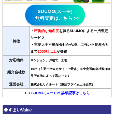
SUUMO(スーモ)
無料査定はこちら >>
・
圧倒的な知名度
を誇るSUUMOによる一括査定
サービス
特徴
・主要大手不動産会社から地元に強い不動産会社
まで
2000社以上
が登録
対応物件
マンション、戸建て、土地
10社（主要一括査定サイトで最多）※査定可能会社数は物
紹介会社数
件所在地によって異なります
運営会社
株式会社リクルート（東証プライム上場企業）
＞＞SUUMO(スーモ)の詳細記事はこちら
◆すまいValue