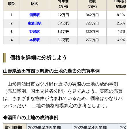
17
相生町
11万円
614万円
-3.5%
坪単価
総額
10年前比
順位
駅名
(万円)
(万円)
変動率
18
駅東
11万円
675万円
7.9%
1
酒田駅
12万円
842万円
8.1%
19
東泉町
11万円
834万円
8.8%
2
東酒田駅
6.4万円
727万円
2.5%
20
新井田町
11万円
599万円
1.0%
3
砂越駅
3.5万円
339万円
-4.5%
21
若竹町
11万円
739万円
8.8%
4
本楯駅
3.2万円
277万円
-4.9%
22
上本町
11万円
166万円
-16.2%
23
千日町
11万円
545万円
7.4%
価格を詳細に分析しよう
24
曙町
10万円
1,179万円
4.6%
25
泉町
10万円
2,402万円
11.4%
山形県酒田市四ツ興野の土地の過去の売買事例
26
寿町
10万円
371万円
-6.9%
山形県酒田市四ツ興野付近での実際の土地の成約事例
27
若原町
10万円
734万円
7.8%
（売却事例、国土交通省公開）を見てみよう。実際の売買
28
浜田
9.6万円
635万円
5.1%
は、さまざまな物件が含まれているため、価格はかなりバ
29
住吉町
9.5万円
657万円
6.8%
ラバラだが、 土地の価格相場算定の参考としよう。
30
こあら
9.5万円
1,025万円
1.4%
31
旭新町
9.5万円
392万円
-5.4%
◆酒田市の土地の成約事例
32
上安町
9.4万円
874万円
7.3%
取引時期
2023年第3四半期
2023年第4四半期
20