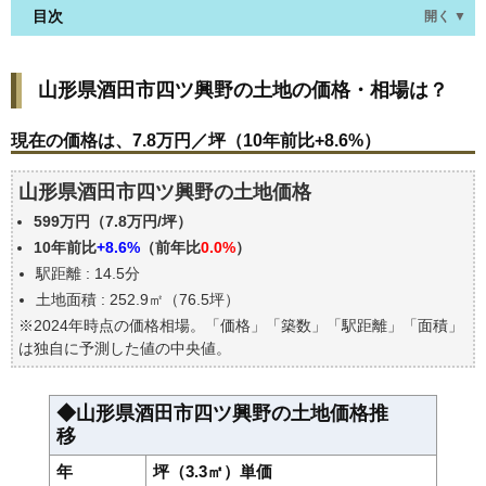
目次
開く ▼
山形県酒田市四ツ興野の土地の価格・相場は？
山形県酒田市四ツ興野の土地の価格・相場は？
現在の価格は、7.8万円／坪（10年前比+8.6%）
価格を詳細に分析しよう
現在の価格は、7.8万円／坪（10年前比+8.6%）
山形県酒田市四ツ興野の土地の過去の売買事例
山形県酒田市四ツ興野の土地価格
公示地価はいくら
599万円（7.8万円/坪）
エリアの将来性を人口予想から検討しよう
10年前比
+8.6%
（前年比
0.0%
）
自分の年収でいくらの不動産が買える？
駅距離 : 14.5分
土地面積 : 252.9㎡（76.5坪）
※2024年時点の価格相場。「価格」「築数」「駅距離」「面積」
は独自に予測した値の中央値。
◆山形県酒田市四ツ興野の土地価格推
移
年
坪（3.3㎡）単価