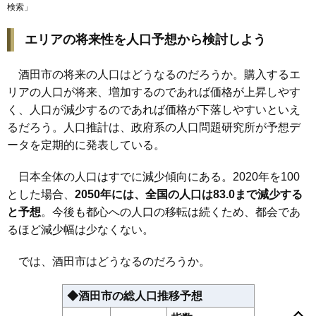
検索
」
64
松美町
3.6万円
2,151万円
8.7%
65
飛鳥
3.3万円
399万円
-2.8%
エリアの将来性を人口予想から検討しよう
66
藤塚
3.3万円
206万円
-2.9%
酒田市の将来の人口はどうなるのだろうか。購入するエ
67
広野
3.2万円
282万円
-7.3%
リアの人口が将来、増加するのであれば価格が上昇しやす
68
本楯
3.2万円
298万円
1.6%
く、人口が減少するのであれば価格が下落しやすいといえ
69
京田
3.1万円
1,898万円
4.3%
るだろう。人口推計は、政府系の人口問題研究所が予想デ
70
穂積
3.1万円
250万円
-3.3%
ータを定期的に発表している。
71
十里塚
3.0万円
294万円
-1.3%
日本全体の人口はすでに減少傾向にある。2020年を100
72
上野曽根
2.9万円
101万円
-7.9%
とした場合、
2050年には、全国の人口は83.0まで減少する
73
砂越
2.8万円
325万円
-12.4%
と予想
。今後も都心への人口の移転は続くため、都会であ
74
坂野辺新田
2.8万円
265万円
-7.6%
るほど減少幅は少なくない。
75
北仁田
2.8万円
285万円
-8.1%
76
漆曽根
2.5万円
240万円
-8.5%
では、酒田市はどうなるのだろうか。
77
楢橋
2.4万円
82万円
-15.8%
相生町
あきほ町
曙町
旭新町
飛鳥
東町
飯森山
泉町
市条
入船町
漆曽根
駅東
大町
大宮町
上野曽根
上本町
上安町
亀ケ崎
観音寺
◆酒田市の総人口推移予想
78
竹田
2.2万円
189万円
-20.0%
北仁田
北新橋
北新町
北千日町
京田
黒森
こあら
小泉
広栄町