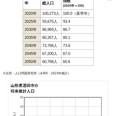
こがね町
寿町
幸町
栄町
坂野辺新田
砂越
砂越緑町
山居町
指数
79
広栄町
2.1万円
1,018万円
-2.4%
年
総人口
十里塚
新橋
末広町
住吉町
千石町
千日町
高砂
高見台
竹田
堤町
(2020年＝100)
砂越駅
東酒田駅
酒田駅
本楯駅
手蔵田
東栄町
中町
楢橋
新井田町
新堀
錦町
（大字なし）
浜田
80
黒森
1.6万円
215万円
-23.9%
浜松町
東泉町
東大町
東中の口町
東両羽町
光ケ丘
日吉町
広野
2020年
100,273人
100.0（基準年）
藤塚
富士見町
船場町
麓
穂積
松美町
みずほ
緑ケ丘
緑町
南新町
81
山寺
1.5万円
48万円
-30.5%
宮海
宮野浦
本楯
山寺
山元
ゆたか
四ツ興野
両羽町
若竹町
2025年
93,675人
93.4
82
山元
1.4万円
25万円
6.3%
若浜町
若原町
若宮町
2030年
86,969人
86.7
83
飯森山
1.3万円
642万円
-7.5%
2035年
80,357人
80.1
84
手蔵田
1.1万円
675万円
1.1%
2040年
73,766人
73.6
85
宮海
1.1万円
210万円
-16.2%
2045年
67,200人
67.0
2050年
60,768人
60.6
※出所：人口問題研究所（
令和5・2023年推計
）