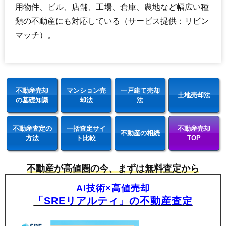
用物件、ビル、店舗、工場、倉庫、農地など幅広い種
類の不動産にも対応している（サービス提供：リビン
マッチ）。
不動産売却
マンション売
一戸建て売却
土地売却法
の基礎知識
却法
法
不動産査定の
一括査定サイ
不動産売却
不動産の相続
方法
ト比較
TOP
不動産が高値圏の今、まずは無料査定から
AI技術×高値売却
「SREリアルティ」の不動産査定