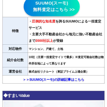
SUUMO(スーモ)
無料査定はこちら >>
・
圧倒的な知名度
を誇るSUUMOによる一括査定
サービス
特徴
・主要大手不動産会社から地元に強い不動産会社
まで
2000社以上
が登録
対応物件
マンション、戸建て、土地
10社（主要一括査定サイトで最多）※査定可能会社数は物
紹介会社数
件所在地によって異なります
運営会社
株式会社リクルート（東証プライム上場企業）
＞＞SUUMO(スーモ)の詳細記事はこちら
◆すまいValue