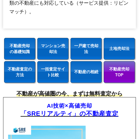
類の不動産にも対応している（サービス提供：リビン
マッチ）。
不動産売却
マンション売
一戸建て売却
土地売却法
の基礎知識
却法
法
不動産査定の
一括査定サイ
不動産売却
不動産の相続
方法
ト比較
TOP
不動産が高値圏の今、まずは無料査定から
AI技術×高値売却
「SREリアルティ」の不動産査定