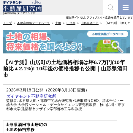
トップ
不動産価格データベース
土地
山形県
山形県酒田市
【AI予測】山居町の土
【AI予測】山居町の土地価格相場は坪6.7万円(10年
前比▲2.1%)! 10年後の価格推移も公開｜山形県酒田
市
2026年3月18日公開（2026年3月18日更新）
ダイヤモンド不動産研究所
監修者:
水谷昂太郎・都市空間総合研究所 代表取締役CEO
、
清水千弘・一
橋大学 大学院ソーシャル・データサイエンス研究科教授
、
秋山祐樹・東京
都市大学 建築都市デザイン学部都市工学科教授