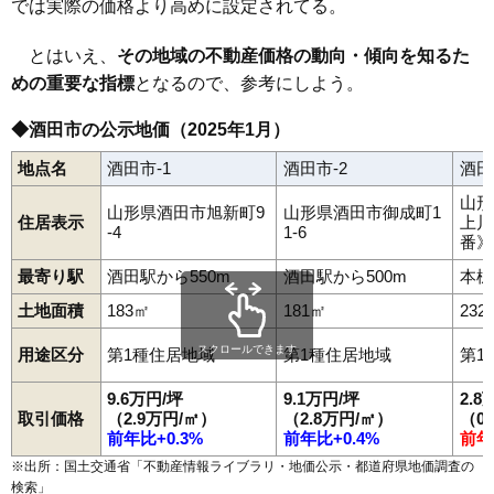
では実際の価格より高めに設定されてる。
49
山居町
6.7万円
876万円
-2.1%
50
船場町
6.7万円
711万円
-4.8%
とはいえ、
その地域の不動産価格の動向・傾向を知るた
めの重要な指標
51
あきほ町
となるので、参考にしよう。
6.3万円
782万円
0.2%
52
新堀
6.2万円
407万円
2.7%
◆酒田市の公示地価（2025年1月）
53
日吉町
6.0万円
270万円
-12.0%
地点名
酒田市-1
酒田市-2
酒田
54
小泉
5.6万円
237万円
-7.9%
山形
55
宮野浦
5.5万円
728万円
1.4%
山形県酒田市旭新町9
山形県酒田市御成町1
住居表示
上川
-4
1-6
番》
56
両羽町
5.4万円
1,045万円
1.7%
57
浜松町
4.4万円
1,169万円
-1.9%
最寄り駅
酒田駅から550m
酒田駅から500m
本楯
58
高砂
4.3万円
351万円
-2.2%
土地面積
183㎡
181㎡
232
59
（大字なし）
4.3万円
742万円
6.7%
スクロールできます
用途区分
第1種住居地域
第1種住居地域
第1
60
観音寺
4.3万円
120万円
-13.2%
9.6万円/坪
9.1万円/坪
2.8
61
大町
4.2万円
519万円
0.1%
取引価格
（2.9万円/㎡）
（2.8万円/㎡）
（0
62
砂越緑町
3.9万円
368万円
-6.0%
前年比+0.3%
前年比+0.4%
前年
63
市条
3.9万円
439万円
-2.0%
※出所：国土交通省「
不動産情報ライブラリ・地価公示・都道府県地価調査の
検索
」