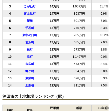
3
こがね町
14万円
1,057万円
11.4%
4
富士見町
14万円
893万円
6.9%
5
新橋
13万円
801万円
7.0%
6
千石町
13万円
776万円
8.3%
7
東中の口町
13万円
705万円
10.2%
8
若浜町
13万円
685万円
9.9%
9
緑町
13万円
673万円
8.8%
10
幸町
13万円
1,149万円
0.0%
11
末広町
13万円
573万円
8.4%
12
亀ケ崎
12万円
954万円
6.8%
13
東栄町
12万円
626万円
5.3%
14
北新橋
12万円
811万円
7.5%
15
東大町
12万円
775万円
7.7%
酒田市の土地相場ランキング（駅）
16
ゆたか
11万円
1,009万円
10.3%
17
相生町
11万円
614万円
-3.5%
坪単価
総額
10年前比
順位
駅名