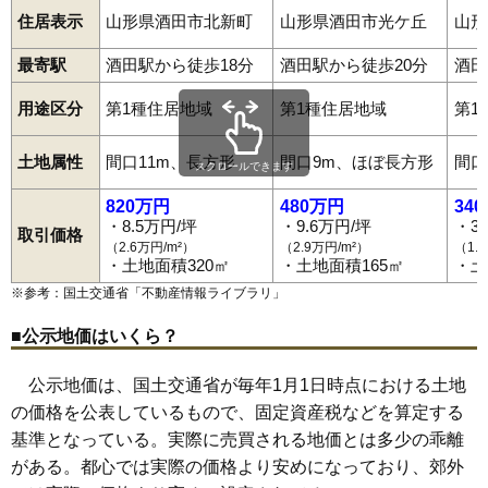
33
東町
9.4万円
1,076万円
2.0%
住居表示
山形県酒田市北新町
山形県酒田市光ケ丘
山形
34
光ケ丘
9.4万円
539万円
8.7%
最寄駅
35
酒田駅から徒歩18分
堤町
9.0万円
酒田駅から徒歩20分
461万円
0.6%
酒田
36
北千日町
8.9万円
616万円
3.1%
用途区分
第1種住居地域
第1種住居地域
第1
37
大宮町
8.9万円
642万円
6.0%
38
錦町
8.7万円
624万円
7.8%
土地属性
間口11m、長方形
間口9m、ほぼ長方形
間口
スクロールできます
39
東両羽町
8.6万円
1,453万円
5.2%
820万円
480万円
34
40
南新町
8.1万円
448万円
7.9%
・8.5万円/坪
・9.6万円/坪
・3
取引価格
（2.6万円/m²）
（2.9万円/m²）
（1.
41
入船町
7.9万円
386万円
-2.3%
・土地面積320㎡
・土地面積165㎡
・土
42
四ツ興野
7.8万円
599万円
8.6%
※参考：国土交通省「
不動産情報ライブラリ
」
43
栄町
7.8万円
470万円
0.9%
■公示地価はいくら？
44
北新町
7.7万円
554万円
4.3%
45
高見台
7.7万円
668万円
7.5%
公示地価は、国土交通省が毎年1月1日時点における土地
の価格を公表しているもので、固定資産税などを算定する
46
若宮町
7.4万円
599万円
9.3%
基準となっている。実際に売買される地価とは多少の乖離
47
緑ケ丘
7.1万円
637万円
10.4%
がある。都心では実際の価格より安めになっており、郊外
48
麓
6.8万円
514万円
0.8%