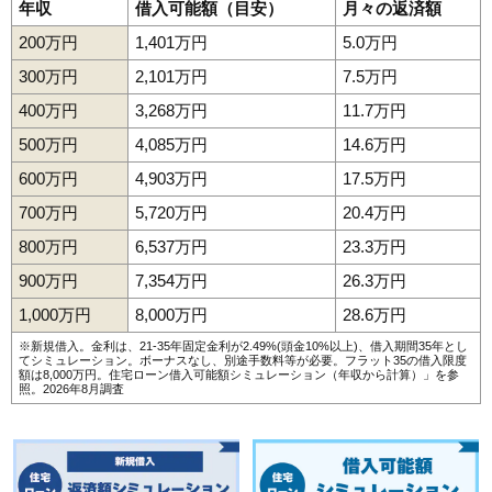
年収
借入可能額（目安）
月々の返済額
200万円
1,401万円
5.0万円
300万円
2,101万円
7.5万円
400万円
3,268万円
11.7万円
500万円
4,085万円
14.6万円
600万円
4,903万円
17.5万円
700万円
5,720万円
20.4万円
800万円
6,537万円
23.3万円
900万円
7,354万円
26.3万円
1,000万円
8,000万円
28.6万円
※新規借入。金利は、21-35年固定金利が2.49%(頭金10%以上)、借入期間35年とし
てシミュレーション。ボーナスなし、別途手数料等が必要。フラット35の借入限度
額は8,000万円。
住宅ローン借入可能額シミュレーション（年収から計算）
」を参
照。2026年8月調査