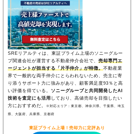
SREリアルティは、東証プライム上場のソニーグルー
プ関連会社が運営する不動産仲介会社で、
売却専門エ
ージェントが担当する「片手仲介」が特徴。
不動産業
界で一般的な両手仲介にとらわれないため、
売主に寄
り添うサポート力に強みがあり、顧客満足度93％と高
い評価を得ている。
ソニーグループと共同開発したAI
技術を査定にも活用
しており、高値売却を目指したい
方におすすめだ。
※対応エリア：東京都、神奈川県、千葉県、埼玉
県、大阪府、兵庫県、京都府
東証プライム上場！売却力に定評あり