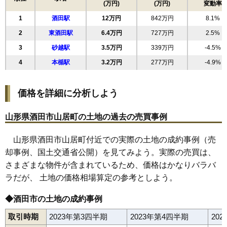
(万円)
(万円)
変動率
18
駅東
11万円
675万円
7.9%
1
酒田駅
12万円
842万円
8.1%
19
東泉町
11万円
834万円
8.8%
2
東酒田駅
6.4万円
727万円
2.5%
20
新井田町
11万円
599万円
1.0%
3
砂越駅
3.5万円
339万円
-4.5%
21
若竹町
11万円
739万円
8.8%
4
本楯駅
3.2万円
277万円
-4.9%
22
上本町
11万円
166万円
-16.2%
23
千日町
11万円
545万円
7.4%
価格を詳細に分析しよう
24
曙町
10万円
1,179万円
4.6%
25
泉町
10万円
2,402万円
11.4%
山形県酒田市山居町の土地の過去の売買事例
26
寿町
10万円
371万円
-6.9%
山形県酒田市山居町付近での実際の土地の成約事例（売
27
若原町
10万円
734万円
7.8%
却事例、国土交通省公開）を見てみよう。実際の売買は、
28
浜田
9.6万円
635万円
5.1%
さまざまな物件が含まれているため、価格はかなりバラバ
29
住吉町
9.5万円
657万円
6.8%
ラだが、 土地の価格相場算定の参考としよう。
30
こあら
9.5万円
1,025万円
1.4%
31
旭新町
9.5万円
392万円
-5.4%
◆酒田市の土地の成約事例
32
上安町
9.4万円
874万円
7.3%
取引時期
2023年第3四半期
2023年第4四半期
20