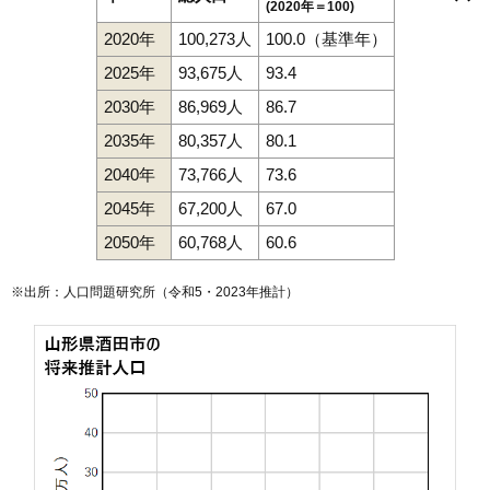
こがね町
寿町
幸町
栄町
坂野辺新田
砂越
砂越緑町
山居町
(2020年＝100)
十里塚
新橋
末広町
住吉町
千石町
千日町
高砂
高見台
竹田
堤町
80
黒森
1.6万円
215万円
-23.9%
砂越駅
東酒田駅
酒田駅
本楯駅
手蔵田
東栄町
中町
楢橋
新井田町
新堀
錦町
（大字なし）
浜田
2020年
100,273人
100.0（基準年）
浜松町
東泉町
東大町
東中の口町
東両羽町
光ケ丘
日吉町
広野
81
山寺
1.5万円
48万円
-30.5%
藤塚
富士見町
船場町
麓
穂積
松美町
みずほ
緑ケ丘
緑町
南新町
2025年
93,675人
93.4
82
山元
1.4万円
25万円
6.3%
宮海
宮野浦
本楯
山寺
山元
ゆたか
四ツ興野
両羽町
若竹町
若浜町
若原町
若宮町
2030年
86,969人
86.7
83
飯森山
1.3万円
642万円
-7.5%
2035年
80,357人
80.1
84
手蔵田
1.1万円
675万円
1.1%
2040年
73,766人
73.6
85
宮海
1.1万円
210万円
-16.2%
2045年
67,200人
67.0
2050年
60,768人
60.6
※出所：人口問題研究所（
令和5・2023年推計
）