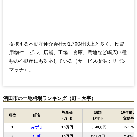
提携する不動産仲介会社が1,700社以上と多く、投資
用物件、ビル、店舗、工場、倉庫、農地など幅広い種
類の不動産にも対応している（サービス提供：リビン
マッチ）。
酒田市の土地相場ランキング（町＝大字）
坪単価
総額
10年前比
順位
町名
(万円)
(万円)
変動率
1
みずほ
15万円
1,190万円
19.3%
2
中町
15万円
837万円
5.4%