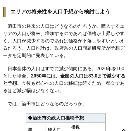
64
松美町
3.6万円
2,151万円
8.7%
65
飛鳥
3.3万円
399万円
-2.8%
エリアの将来性を人口予想から検討しよう
66
藤塚
3.3万円
206万円
-2.9%
酒田市の将来の人口はどうなるのだろうか。購入するエ
67
広野
3.2万円
282万円
-7.3%
リアの人口が将来、増加するのであれば価格が上昇しやす
68
本楯
3.2万円
298万円
1.6%
く、人口が減少するのであれば価格が下落しやすいといえ
69
京田
3.1万円
1,898万円
4.3%
るだろう。人口推計は、政府系の人口問題研究所が予想デ
70
穂積
3.1万円
250万円
-3.3%
ータを定期的に発表している。
71
十里塚
3.0万円
294万円
-1.3%
日本全体の人口はすでに減少傾向にある。2020年を100
72
上野曽根
2.9万円
101万円
-7.9%
とした場合、
2050年には、全国の人口は83.0まで減少する
73
砂越
2.8万円
325万円
-12.4%
と予想
。今後も都心への人口の移転は続くため、都会であ
74
坂野辺新田
2.8万円
265万円
-7.6%
るほど減少幅は少なくない。
75
北仁田
2.8万円
285万円
-8.1%
76
漆曽根
2.5万円
240万円
-8.5%
では、酒田市はどうなるのだろうか。
77
楢橋
2.4万円
82万円
-15.8%
相生町
あきほ町
曙町
旭新町
飛鳥
東町
飯森山
泉町
市条
入船町
◆酒田市の総人口推移予想
78
竹田
2.2万円
189万円
-20.0%
漆曽根
駅東
大町
大宮町
上野曽根
上本町
上安町
亀ケ崎
観音寺
北仁田
北新橋
北新町
北千日町
京田
黒森
こあら
小泉
広栄町
指数
79
広栄町
2.1万円
1,018万円
-2.4%
年
総人口