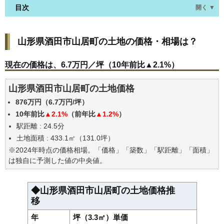
目次
開く ▼
山形県酒田市山居町の土地の価格・相場は？
山形県酒田市山居町の土地の価格・相場は？
現在の価格は、6.7万円／坪（10年前比▲2.1%）
価格を詳細に分析しよう
現在の価格は、6.7万円／坪（10年前比▲2.1%）
山形県酒田市山居町の土地の過去の売買事例
山形県酒田市山居町の土地価格
公示地価はいくら
876万円（6.7万円/坪）
エリアの将来性を人口予想から検討しよう
10年前比
▲2.1%
（前年比
▲1.2%
）
自分の年収でいくらの不動産が買える？
駅距離 : 24.5分
土地面積 : 433.1㎡（131.0坪）
※2024年時点の価格相場。「価格」「築数」「駅距離」「面積」
は独自に予測した値の中央値。
◆山形県酒田市山居町の土地価格推
移
年
坪（3.3㎡）単価