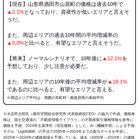
【現在】山形県酒田市山居町の価格は過去10年で
▲2.1%
となっており、資産性が低いエリアと言えそ
うだ。
また、周辺エリアの過去10年間の平均増減率の
▲5.0%
と比べると、有望なエリアと言えそうだ。
【将来】ノーマルシナリオで、10年後に
▲12.1%
を
予想しており、少し注意が必要だ。
また、周辺エリアの10年後の平均増減率が
▲18.1%
であるのに比べると、有望なエリアと言える。
※周辺エリア平均は、周囲の市町村・都道府県の単純平均
※水谷昂太郎氏（都市空間総合研究所 代表取締役CEO）の協力で作成。価格推
移は、国土交通省の「
不動産情報ライブラリ
」の不動産取引価格情報を参考に
価格を予測、2024年を基準年（現在価格）とした。AI（機械学習）による予測
モデル「LightGBM」の手法で2005年〜2024年までの取引データを学習し、
2025年〜2034年の価格相場を予測している。過去（2005年～2024年）の価格