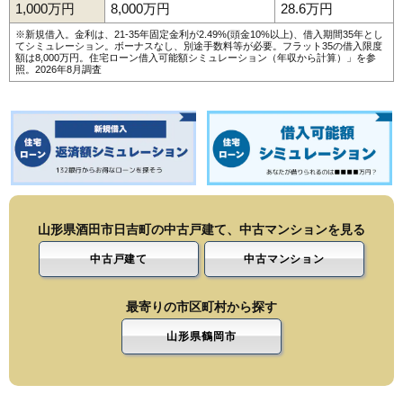
1,000万円
8,000万円
28.6万円
※新規借入。金利は、21-35年固定金利が2.49%(頭金10%以上)、借入期間35年とし
てシミュレーション。ボーナスなし、別途手数料等が必要。フラット35の借入限度
額は8,000万円。
住宅ローン借入可能額シミュレーション（年収から計算）
」を参
照。2026年8月調査
山形県酒田市日吉町の中古戸建て、中古マンションを見る
中古戸建て
中古マンション
最寄りの市区町村から探す
山形県鶴岡市