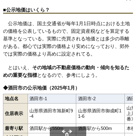
こがね町
寿町
幸町
栄町
坂野辺新田
砂越
砂越緑町
山居町
78
竹田
2.2万円
189万円
-20.0%
十里塚
新橋
末広町
住吉町
千石町
千日町
高砂
高見台
竹田
堤町
砂越駅
東酒田駅
酒田駅
本楯駅
■公示地価はいくら？
手蔵田
東栄町
中町
楢橋
新井田町
新堀
錦町
（大字なし）
浜田
79
広栄町
2.1万円
1,018万円
-2.4%
浜松町
東泉町
東大町
東中の口町
東両羽町
光ケ丘
日吉町
広野
藤塚
富士見町
船場町
麓
穂積
松美町
みずほ
緑ケ丘
緑町
南新町
80
黒森
1.6万円
215万円
-23.9%
公示地価は、国土交通省が毎年1月1日時点における土地
宮海
宮野浦
本楯
山寺
山元
ゆたか
四ツ興野
両羽町
若竹町
若浜町
若原町
若宮町
81
山寺
1.5万円
48万円
-30.5%
の価格を公表しているもので、固定資産税などを算定する
基準となっている。実際に売買される地価とは多少の乖離
82
山元
1.4万円
25万円
6.3%
がある。都心では実際の価格より安めになっており、郊外
83
飯森山
1.3万円
642万円
-7.5%
では実際の価格より高めに設定されてる。
84
手蔵田
1.1万円
675万円
1.1%
85
宮海
1.1万円
210万円
-16.2%
とはいえ、
その地域の不動産価格の動向・傾向を知るた
めの重要な指標
となるので、参考にしよう。
◆酒田市の公示地価（2025年1月）
地点名
酒田市-1
酒田市-2
酒田
山形
山形県酒田市旭新町9
山形県酒田市御成町1
住居表示
上川
-4
1-6
番》
最寄り駅
酒田駅から550m
酒田駅から500m
本楯