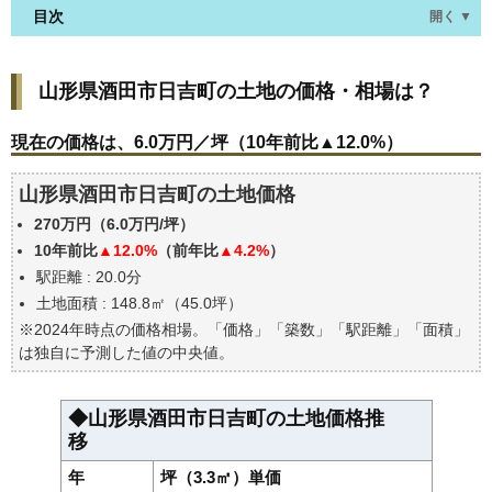
目次
開く ▼
山形県酒田市日吉町の土地の価格・相場は？
山形県酒田市日吉町の土地の価格・相場は？
現在の価格は、6.0万円／坪（10年前比▲12.0%）
価格を詳細に分析しよう
現在の価格は、6.0万円／坪（10年前比▲12.0%）
駅からの徒歩距離で価格はどうなる？
山形県酒田市日吉町の土地価格
山形県酒田市日吉町の土地の過去の売買事例
270万円（6.0万円/坪）
公示地価はいくら
10年前比
▲12.0%
（前年比
▲4.2%
）
エリアの将来性を人口予想から検討しよう
駅距離 : 20.0分
自分の年収でいくらの不動産が買える？
土地面積 : 148.8㎡（45.0坪）
※2024年時点の価格相場。「価格」「築数」「駅距離」「面積」
は独自に予測した値の中央値。
◆山形県酒田市日吉町の土地価格推
移
年
坪（3.3㎡）単価