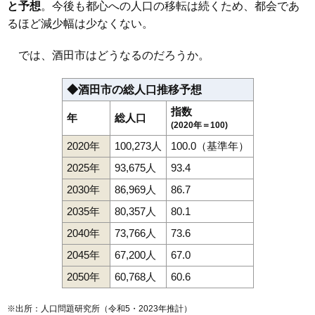
と予想
。今後も都心への人口の移転は続くため、都会であ
るほど減少幅は少なくない。
では、酒田市はどうなるのだろうか。
◆酒田市の総人口推移予想
指数
年
総人口
(2020年＝100)
2020年
100,273人
100.0（基準年）
2025年
93,675人
93.4
2030年
86,969人
86.7
2035年
80,357人
80.1
2040年
73,766人
73.6
2045年
67,200人
67.0
2050年
60,768人
60.6
※出所：人口問題研究所（
令和5・2023年推計
）