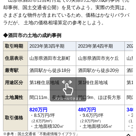
却事例、国土交通省公開）を見てみよう。実際の売買は、
63
市条
3.9万円
439万円
-2.0%
さまざまな物件が含まれているため、価格はかなりバラバ
64
松美町
3.6万円
2,151万円
8.7%
ラだが、 土地の価格相場算定の参考としよう。
65
飛鳥
3.3万円
399万円
-2.8%
66
藤塚
3.3万円
206万円
-2.9%
◆酒田市の土地の成約事例
67
広野
3.2万円
282万円
-7.3%
取引時期
2023年第3四半期
2023年第4四半期
20
68
本楯
3.2万円
298万円
1.6%
住居表示
山形県酒田市北新町
山形県酒田市光ケ丘
山形
69
京田
3.1万円
1,898万円
4.3%
70
穂積
3.1万円
250万円
-3.3%
最寄駅
酒田駅から徒歩18分
酒田駅から徒歩20分
酒田
71
十里塚
3.0万円
294万円
-1.3%
用途区分
第1種住居地域
第1種住居地域
第1
72
上野曽根
2.9万円
101万円
-7.9%
73
砂越
2.8万円
325万円
-12.4%
土地属性
間口11m、長方形
間口9m、ほぼ長方形
間口
スクロールできます
74
坂野辺新田
2.8万円
265万円
-7.6%
820万円
480万円
34
75
北仁田
2.8万円
285万円
-8.1%
・8.5万円/坪
・9.6万円/坪
・3
取引価格
（2.6万円/m²）
（2.9万円/m²）
（1.
相生町
あきほ町
曙町
旭新町
飛鳥
東町
飯森山
泉町
市条
入船町
76
漆曽根
2.5万円
240万円
-8.5%
・土地面積320㎡
・土地面積165㎡
・土
漆曽根
駅東
大町
大宮町
上野曽根
上本町
上安町
亀ケ崎
観音寺
77
楢橋
2.4万円
82万円
-15.8%
北仁田
北新橋
北新町
北千日町
京田
黒森
こあら
小泉
広栄町
※参考：国土交通省「
不動産情報ライブラリ
」