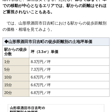
での移動が中心となるエリアでは、駅からの距離はそれほ
32
上安町
9.4万円
874万円
7.3%
ど重視されないこともある。
33
東町
9.4万円
1,076万円
2.0%
34
光ケ丘
9.4万円
539万円
8.7%
では、山形県酒田市日吉町における駅からの徒歩距離別
35
堤町
9.0万円
461万円
0.6%
の価格・相場を見てみよう。
36
北千日町
8.9万円
616万円
3.1%
◆山形県酒田市日吉町の徒歩距離別の土地坪単価
37
大宮町
8.9万円
642万円
6.0%
38
錦町
8.7万円
624万円
7.8%
駅からの徒歩
坪（3.3㎡）単価
分数
39
東両羽町
8.6万円
1,453万円
5.2%
1分
8.3万円／坪
40
南新町
8.1万円
448万円
7.9%
5分
7.3万円／坪
41
入船町
7.9万円
386万円
-2.3%
10分
6.6万円／坪
42
四ツ興野
7.8万円
599万円
8.6%
15分
6.6万円／坪
43
栄町
7.8万円
470万円
0.9%
20分
44
北新町
6.8万円／坪
7.7万円
554万円
4.3%
45
高見台
7.7万円
668万円
7.5%
46
若宮町
7.4万円
599万円
9.3%