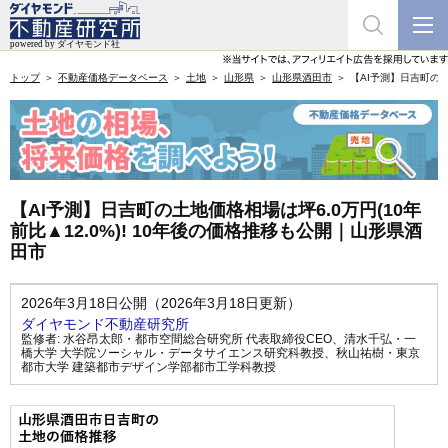
トップ
不動産価格データベース
土地
山形県
山形県酒田市
【AI予測】日吉町の土
【AI予測】日吉町の土地価格相場は坪6.0万円(10年
前比▲12.0%)! 10年後の価格推移も公開｜山形県酒
田市
2026年3月18日公開（2026年3月18日更新）
ダイヤモンド不動産研究所
監修者:
水谷昂太郎・都市空間総合研究所 代表取締役CEO
、
清水千弘・一
橋大学 大学院ソーシャル・データサイエンス研究科教授
、
秋山祐樹・東京
都市大学 建築都市デザイン学部都市工学科教授