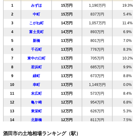
1
みずほ
15万円
1,190万円
19.3%
2
中町
15万円
837万円
5.4%
3
こがね町
14万円
1,057万円
11.4%
4
富士見町
14万円
893万円
6.9%
5
新橋
13万円
801万円
7.0%
6
千石町
13万円
776万円
8.3%
7
東中の口町
13万円
705万円
10.2%
8
若浜町
13万円
685万円
9.9%
9
緑町
13万円
673万円
8.8%
10
幸町
13万円
1,149万円
0.0%
11
末広町
13万円
573万円
8.4%
12
亀ケ崎
12万円
954万円
6.8%
13
東栄町
12万円
626万円
5.3%
14
北新橋
12万円
811万円
7.5%
15
東大町
12万円
775万円
7.7%
酒田市の土地相場ランキング（駅）