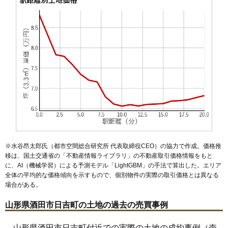
47
緑ケ丘
7.1万円
637万円
10.4%
48
麓
6.8万円
514万円
0.8%
49
山居町
6.7万円
876万円
-2.1%
50
船場町
6.7万円
711万円
-4.8%
51
あきほ町
6.3万円
782万円
0.2%
52
新堀
6.2万円
407万円
2.7%
53
日吉町
6.0万円
270万円
-12.0%
54
小泉
5.6万円
237万円
-7.9%
55
宮野浦
5.5万円
728万円
1.4%
56
両羽町
5.4万円
1,045万円
1.7%
※水谷昂太郎氏（都市空間総合研究所 代表取締役CEO）の協力で作成。価格推
57
浜松町
4.4万円
1,169万円
-1.9%
移は、国土交通省の「
不動産情報ライブラリ
」の不動産取引価格情報をもと
に、AI（機械学習）による予測モデル「LightGBM」の手法で算出した。エリア
58
高砂
4.3万円
351万円
-2.2%
全体の平均的な価格傾向を示すもので、個別物件の実際の取引価格とは異なる
59
（大字なし）
4.3万円
742万円
6.7%
場合がある。
60
観音寺
4.3万円
120万円
-13.2%
山形県酒田市日吉町の土地の過去の売買事例
61
大町
4.2万円
519万円
0.1%
62
砂越緑町
3.9万円
368万円
-6.0%
山形県酒田市日吉町付近での実際の土地の成約事例（売