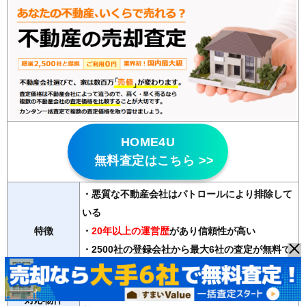
HOME4U
無料査定はこちら >>
・悪質な不動産会社はパトロールにより排除して
いる
特徴
・
20年以上の運営歴
があり信頼性が高い
・2500社の登録会社から最大6社の査定が無料で
受け取れる
マンション、戸建て、土地、ビル、アパート、店舗・事務
対応物件