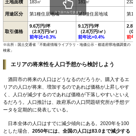
土地面積
183㎡
181㎡
232
スクロールできます
用途区分
第1種住居地域
第1種住居地域
第1
9.6万円/坪
9.1万円/坪
2.8
取引価格
（2.9万円/㎡）
（2.8万円/㎡）
（0
前年比+0.3%
前年比+0.4%
前年
※出所：国土交通省「
不動産情報ライブラリ・地価公示・都道府県地価調査の
検索
」
エリアの将来性を人口予想から検討しよう
酒田市の将来の人口はどうなるのだろうか。購入するエ
リアの人口が将来、増加するのであれば価格が上昇しやす
く、人口が減少するのであれば価格が下落しやすいといえ
るだろう。人口推計は、政府系の人口問題研究所が予想デ
ータを定期的に発表している。
日本全体の人口はすでに減少傾向にある。2020年を100
とした場合、
2050年には、全国の人口は83.0まで減少する