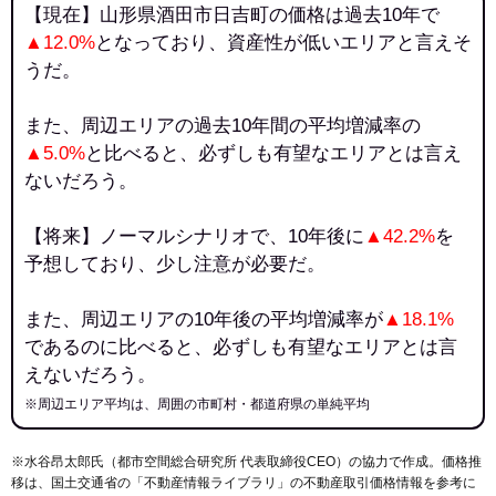
【現在】山形県酒田市日吉町の価格は過去10年で
▲12.0%
となっており、資産性が低いエリアと言えそ
うだ。
また、周辺エリアの過去10年間の平均増減率の
▲5.0%
と比べると、必ずしも有望なエリアとは言え
ないだろう。
【将来】ノーマルシナリオで、10年後に
▲42.2%
を
予想しており、少し注意が必要だ。
また、周辺エリアの10年後の平均増減率が
▲18.1%
であるのに比べると、必ずしも有望なエリアとは言
えないだろう。
※周辺エリア平均は、周囲の市町村・都道府県の単純平均
※水谷昂太郎氏（都市空間総合研究所 代表取締役CEO）の協力で作成。価格推
移は、国土交通省の「
不動産情報ライブラリ
」の不動産取引価格情報を参考に