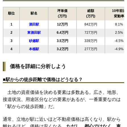
16
ゆたか
11万円
1,009万円
10.3%
17
相生町
11万円
614万円
-3.5%
坪単価
総額
10年前比
順位
駅名
(万円)
(万円)
変動率
18
駅東
11万円
675万円
7.9%
1
酒田駅
12万円
842万円
8.1%
19
東泉町
11万円
834万円
8.8%
2
東酒田駅
6.4万円
727万円
2.5%
20
新井田町
11万円
599万円
1.0%
3
砂越駅
3.5万円
339万円
-4.5%
21
若竹町
11万円
739万円
8.8%
4
本楯駅
3.2万円
277万円
-4.9%
22
上本町
11万円
166万円
-16.2%
23
千日町
11万円
545万円
7.4%
価格を詳細に分析しよう
24
曙町
10万円
1,179万円
4.6%
25
泉町
10万円
2,402万円
11.4%
■駅からの徒歩距離で価格はどうなる？
26
寿町
10万円
371万円
-6.9%
土地の資産価値を決める要素は多数ある。広さ、地形、
27
若原町
10万円
734万円
7.8%
接道状況、用途区分などの要素があるが、一番重要なのは
28
浜田
9.6万円
635万円
5.1%
「駅からの徒歩距離」だ。
29
住吉町
9.5万円
657万円
6.8%
30
こあら
9.5万円
1,025万円
1.4%
通常、立地が駅に近いほど不動産価格は高くなり、駅から
31
旭新町
9.5万円
392万円
-5.4%
離れるほど、価格は安くなる。
ただし、都心ではなく、車