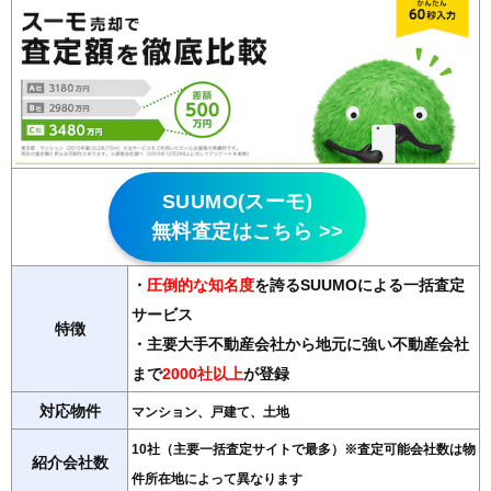
SUUMO(スーモ)
無料査定はこちら >>
・
圧倒的な知名度
を誇るSUUMOによる一括査定
サービス
特徴
・主要大手不動産会社から地元に強い不動産会社
まで
2000社以上
が登録
対応物件
マンション、戸建て、土地
10社（主要一括査定サイトで最多）※査定可能会社数は物
紹介会社数
件所在地によって異なります