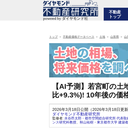
不動産
トップ
トップ
不動産価格データベース
土地
山形県
山
【AI予測】若宮町の土地
比+9.3%)! 10年
2026年3月18日公開（2026年3月18日更
ダイヤモンド不動産研究所
監修者:
水谷昂太郎・都市空間総合研究所 代表取
ンス研究科教授
、
秋山祐樹・東京都市大学 建築