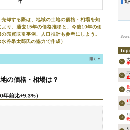
九
、売却する際は、地域の土地の価格・相場を知
により、過去15年の価格推移と、今後10年の価
際の売買取引事例、人口推計も参考にしよう。
の水谷昂太郎氏の協力で作成）
Topi
開く ▼
大
手
不
格・相場は？
査
土地の価格・相場は？
0年前比+9.3%）
住
の
0年前比+9.3%）
なる？
1
ー
去の売買事例
引
較
検討しよう
リ