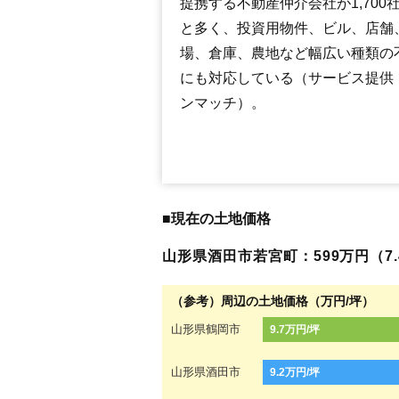
提携する不動産仲介会社が1,700
と多く、投資用物件、ビル、店舗
場、倉庫、農地など幅広い種類の
にも対応している（サービス提供
ンマッチ）。
■現在の土地価格
山形県酒田市若宮町：599万円（7.4
（参考）周辺の土地価格（万円/坪）
山形県鶴岡市
9.7万円/坪
山形県酒田市
9.2万円/坪