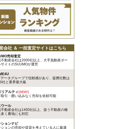
産会社 ＆ 一括査定サイトはこちら
UMO売却査定
載不動産会社は2000社以上、大手負動産ポー
ルサイトのSUUMOが運営
ME4U
TTデータグループで信頼感があり、提携社数は
00社と業界最大級
REリアルティ
[NEW!]
手取引・囲い込みなく売却を依頼可能
エウール
載不動産会社は1400社以上、扱う不動産の種
は多く農地にも対応
ンションナビ
ンションの売却や賃貸を考えている人に最適