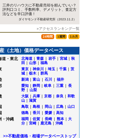
三井のリハウスに不動産売却を頼んでいい？
評判口コミ、手数料率、デメリット、査定方
法などを辛口評価！
ダイヤモンド不動産研究所（2023.11.2）
»アクセスランキング一覧
24時間
1週間
1カ月
産（土地）価格データベース
海道・東北
北海道
|
青森
|
岩手
|
宮城
|
秋
田
|
山形
|
福島
東
東京
|
神奈川
|
埼玉
|
千葉
|
茨
城
|
栃木
|
群馬
陸
新潟
|
富山
|
石川
|
福井
部
愛知
|
静岡
|
岐阜
|
三重
|
長
野
|
山梨
畿
大阪
|
兵庫
|
京都
|
奈良
|
和歌
山
|
滋賀
国
鳥取
|
島根
|
岡山
|
広島
|
山口
国
徳島
|
香川
|
愛媛
|
高知
州・沖縄
福岡
|
佐賀
|
長崎
|
熊本
|
大
根
分
|
宮崎
|
鹿児島
|
沖縄
橋
町
>>不動産価格・相場データベーストップ