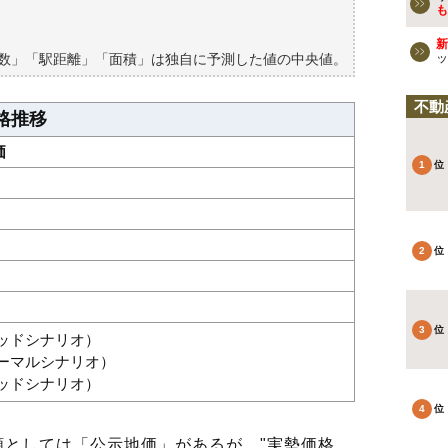
買える？
も
新
築数」「駅距離」「面積」は独自に予測した値の中央値。
ッ
不動
格推移
価
グッドシナリオ）
ノーマルシナリオ）
バッドシナリオ）
としては「公示地価」があるが、"実勢価格