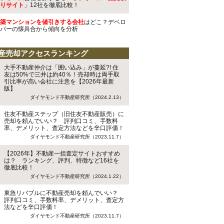
りサイト
」12社を徹底比較！
築マンションを値引きする会社
はどこ？デベロ
パーの懐具合から傾向を分析
産売却アクセスランキング
大手不動産仲介は「囲い込み」が蔓延?! 住
友は50%で三井は約40％！売却時は両手取
引比率が高い会社に注意を【2026年最新
版】
ダイヤモンド不動産研究所（2024.2.13）
住友不動産ステップ（旧住友不動産販売）に
売却を頼んでいい？ 評判口コミ、手数料
率、デメリット、査定方法などを辛口評価！
ダイヤモンド不動産研究所（2023.11.7）
【2026年】不動産一括査定サイトおすすめ
は？ ランキング、評判、特徴など16社を
徹底比較！
ダイヤモンド不動産研究所（2024.1.22）
東急リバブルに不動産売却を頼んでいい？
評判口コミ、手数料率、デメリット、査定方
法などを辛口評価！
ダイヤモンド不動産研究所（2023.11.7）