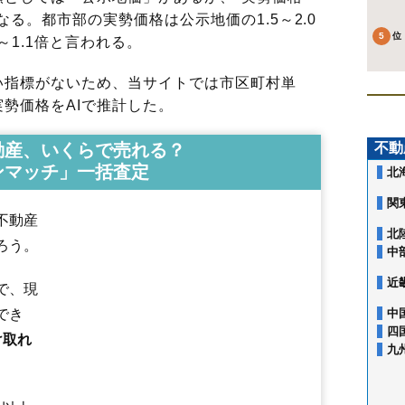
る。都市部の実勢価格は公示地価の1.5～2.0
～1.1倍と言われる。
指標がないため、当サイトでは市区町村単
勢価格をAIで推計した。
動産、いくらで売れる？
不動
ンマッチ」一括査定
北
関
不動産
北
ろう。
中
近
で、現
でき
中
四
け取れ
九
相生町
あきほ町
曙町
旭新町
飛鳥
東町
飯森山
泉町
市条
入船町
漆曽
駅東
大町
大宮町
上野曽根
上本町
上安町
亀ケ崎
観音寺
北仁田
北新
北新町
北千日町
京田
黒森
こあら
小泉
広栄町
こがね町
寿町
幸町
栄