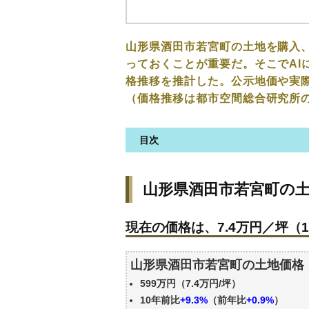
山形県酒田市若宮町の土地を購入
っておくことが重要だ。そこでAI
格推移を推計した。公示地価や実
（価格推移は都市空間総合研究所
目次
山形県酒田市若宮町の土地の価
山形県酒田市若宮町の
現在の価格は、7.4万円／坪（1
価格を詳細に分析しよう
現在の価格は、7.4万円／坪（1
駅からの徒歩距離で価格はどう
山形県酒田市若宮町の土地の過
山形県酒田市若宮町の土地価格
公示地価はいくら
599万円（7.4万円/坪）
エリアの将来性を人口予想から
10年前比
+9.3%
（前年比
+0.9%
）