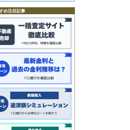
すめ注目記事
丘
町