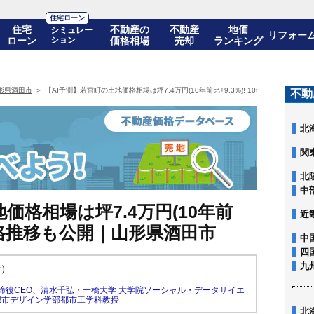
住宅ローン
住宅
不動産の
不動産
地価
シミュレー
リフォー
ローン
ション
価格相場
売却
ランキング
形県酒田市
【AI予測】若宮町の土地価格相場は坪7.4万円(10年前比+9.3%)! 10年後の価格推
不動
北
関
北
中
価格相場は坪7.4万円(10年前
近
後の価格推移も公開｜山形県酒田市
中
四
九
新）
締役CEO
、
清水千弘・一橋大学 大学院ソーシャル・データサイエ
都市デザイン学部都市工学科教授
北