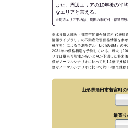
また、周辺エリアの10年後の平
なエリアと言える。
※周辺エリア平均は、周囲の市町村・都道府県
※水谷昂太郎氏（都市空間総合研究所 代表取
情報ライブラリ
」の不動産取引価格情報を参考
械学習）による予測モデル「LightGBM」の手
2034年の価格相場を予測している。過去（2
リオは最も可能性が高いとAIが予測した将来
価がノーマルシナリオに比べて約1.1倍で推
価がノーマルシナリオに比べて約0.9倍で推
山形県酒田市若宮町の
最寄り