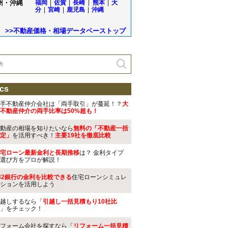
州・沖縄
福岡
|
佐賀
|
長崎
|
熊本
|
大
分
|
宮崎
|
鹿児島
|
沖縄
>>不動産価格・相場データベーストップ
cs
手不動産仲介会社は「両手取引」が蔓延！？
大
不動産仲介の両手比率は50%超も！
動産の相場を知りたいなら
無料の「不動産一括
定」
を活用すべき！
主要19社を徹底比較
宅ローン最新金利と長期推移
は？ 金利タイプ
選び方をプロが解説！
32銀行の金利を比較できる
住宅ローンシミュレ
ションを活用しよう
越しするなら「
引越し一括見積もり10社比
」をチェック！
フォーム会社を探すなら「
リフォーム一括見積