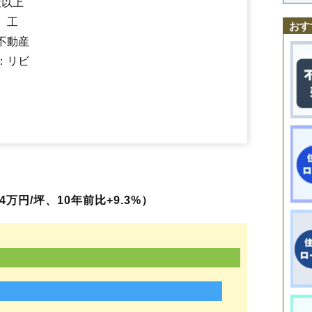
社以上
坂野辺新田
砂越
砂越緑町
山居町
十里塚
新橋
末広町
住吉町
千石町
千日町
砂越駅
高砂
東酒田駅
高見台
酒田駅
竹田
堤町
本楯駅
手蔵田
東栄町
中町
楢橋
新井田町
新堀
、工
おす
錦町
（大字なし）
浜田
浜松町
東泉町
東大町
東中の口町
東両羽町
不動産
光ケ丘
日吉町
広野
藤塚
富士見町
船場町
麓
穂積
松美町
みずほ
緑ケ
緑町
南新町
宮海
宮野浦
本楯
山寺
山元
ゆたか
四ツ興野
両羽町
若竹
：リビ
若浜町
若原町
若宮町
万円/坪、10年前比+9.3%）