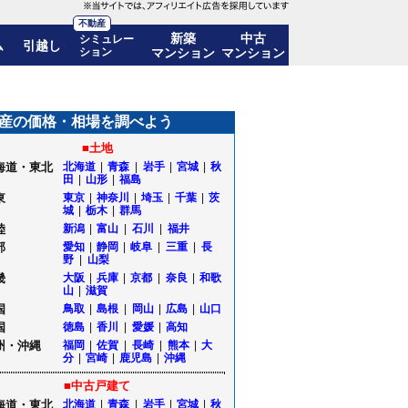
不動産
新築
中古
シミュレー
ム
引越し
ション
マンション
マンション
移も公開｜山形県酒田市
産の価格・相場を調べよう
■土地
海道・東北
北海道
|
青森
|
岩手
|
宮城
|
秋
田
|
山形
|
福島
東
東京
|
神奈川
|
埼玉
|
千葉
|
茨
城
|
栃木
|
群馬
陸
新潟
|
富山
|
石川
|
福井
部
愛知
|
静岡
|
岐阜
|
三重
|
長
野
|
山梨
畿
大阪
|
兵庫
|
京都
|
奈良
|
和歌
山
|
滋賀
国
鳥取
|
島根
|
岡山
|
広島
|
山口
国
徳島
|
香川
|
愛媛
|
高知
州・沖縄
福岡
|
佐賀
|
長崎
|
熊本
|
大
分
|
宮崎
|
鹿児島
|
沖縄
■中古戸建て
海道・東北
北海道
|
青森
|
岩手
|
宮城
|
秋