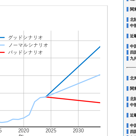
関
北
中
近
中
四
九
北
関
北
中
近
中
四