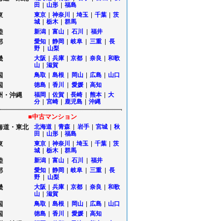
田
|
山形
|
福島
東
東京
|
神奈川
|
埼玉
|
千葉
|
茨
城
|
栃木
|
群馬
陸
新潟
|
富山
|
石川
|
福井
部
愛知
|
静岡
|
岐阜
|
三重
|
長
野
|
山梨
畿
大阪
|
兵庫
|
京都
|
奈良
|
和歌
山
|
滋賀
国
鳥取
|
島根
|
岡山
|
広島
|
山口
国
徳島
|
香川
|
愛媛
|
高知
州・沖縄
福岡
|
佐賀
|
長崎
|
熊本
|
大
分
|
宮崎
|
鹿児島
|
沖縄
■中古マンション
海道・東北
北海道
|
青森
|
岩手
|
宮城
|
秋
田
|
山形
|
福島
東
東京
|
神奈川
|
埼玉
|
千葉
|
茨
城
|
栃木
|
群馬
陸
新潟
|
富山
|
石川
|
福井
部
愛知
|
静岡
|
岐阜
|
三重
|
長
野
|
山梨
畿
大阪
|
兵庫
|
京都
|
奈良
|
和歌
山
|
滋賀
国
鳥取
|
島根
|
岡山
|
広島
|
山口
国
徳島
|
香川
|
愛媛
|
高知