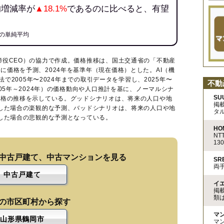
均増減率が
▲18.1%
であるのに比べると、有望
の単純平均
締役CEO）の協力で作成。価格推移は、国土交通省の「
不動産
に価格を予測、2024年を基準年（現在価格）とした。AI（機
法で2005年〜2024年までの取引データを学習し、2025年〜
不動
005年～2024年）の価格動向や人口推計を基に、ノーマルシナ
SU
価格の推移を示している。グッドシナリオは、将来の人口や地
掲
移した場合の楽観的な予測、バッドシナリオは、将来の人口や地
タ
移した場合の悲観的な予測となっている。
HO
N
13
中古戸建て、中古マンションを見る
S
両
中古戸建て
イ
掲
類
の市区町村から探す
マ
山形県鶴岡市
マ