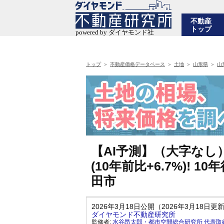
不動産
トップ
トップ
不動産価格データベース
土地
山形県
山
【AI予測】（大字なし
(10年前比+6.7%)!
田市
2026年3月18日公開（2026年3月18日更
ダイヤモンド不動産研究所
監修者:
水谷昂太郎・都市空間総合研究所 代表取