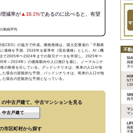
均増減率が
▲18.1%
であるのに比べると、有望
の単純平均
締役CEO）の協力で作成。価格推移は、国土交通省の「
不動産
不動
に価格を予測、2024年を基準年（現在価格）とした。AI（機
法で2005年〜2024年までの取引データを学習し、2025年〜
SU
005年～2024年）の価格動向や人口推計を基に、ノーマルシナ
掲
タ
価格の推移を示している。グッドシナリオは、将来の人口や地
移した場合の楽観的な予測、バッドシナリオは、将来の人口や地
HO
移した場合の悲観的な予測となっている。
N
13
S
両
）の中古戸建て、中古マンションを見る
マ
中古戸建て
マ
LIF
掲
の市区町村から探す
不