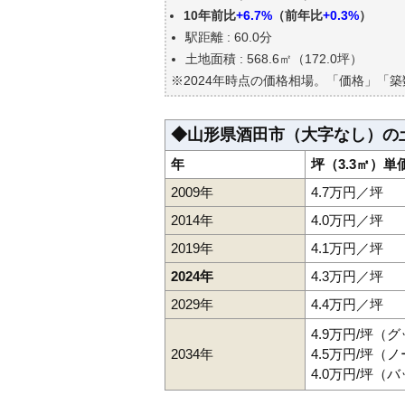
エリアの将来性を人口予想から
10年前比
+6.7%
（前年比
+0.3%
）
自分の年収でいくらの不動産が
駅距離 : 60.0分
土地面積 : 568.6㎡（172.0坪）
※2024年時点の価格相場。「価格」「
◆山形県酒田市（大字なし）の
年
坪（3.3㎡）単
2009年
4.7万円／坪
2014年
4.0万円／坪
2019年
4.1万円／坪
2024年
4.3万円／坪
2029年
4.4万円／坪
4.9万円/坪（
2034年
4.5万円/坪（
4.0万円/坪（