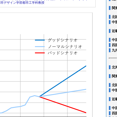
都市デザイン学部都市工学科教授
関
北
中
近
中
四
九
北
関
北
中
近
中
四