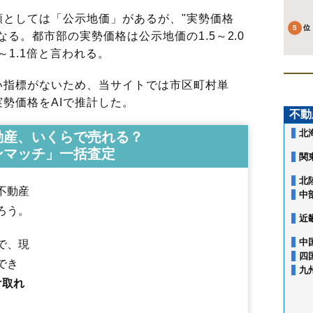
としては「公示地価」があるが、"実勢価格
る。都市部の実勢価格は公示地価の1.5～2.0
～1.1倍と言われる。
指標がないため、当サイトでは市区町村単
勢価格をAIで推計した。
不動
北
動産、いくらで売れる？
ンマッチ」一括査定
関
北
不動産
中
ろう。
近
中
で、現
四
でき
九
相生町
あきほ町
曙町
旭新町
飛鳥
東町
飯森山
泉町
市条
入船町
漆曽
け取れ
駅東
大町
大宮町
上野曽根
上本町
上安町
亀ケ崎
観音寺
北仁田
北新
北新町
北千日町
京田
黒森
こあら
小泉
広栄町
こがね町
寿町
幸町
栄