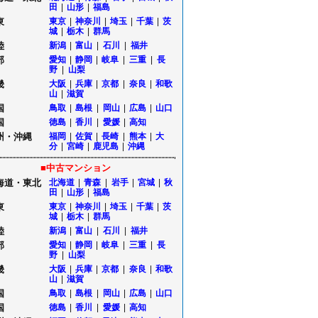
田
|
山形
|
福島
東
東京
|
神奈川
|
埼玉
|
千葉
|
茨
城
|
栃木
|
群馬
陸
新潟
|
富山
|
石川
|
福井
部
愛知
|
静岡
|
岐阜
|
三重
|
長
野
|
山梨
畿
大阪
|
兵庫
|
京都
|
奈良
|
和歌
山
|
滋賀
国
鳥取
|
島根
|
岡山
|
広島
|
山口
国
徳島
|
香川
|
愛媛
|
高知
州・沖縄
福岡
|
佐賀
|
長崎
|
熊本
|
大
分
|
宮崎
|
鹿児島
|
沖縄
■中古マンション
海道・東北
北海道
|
青森
|
岩手
|
宮城
|
秋
田
|
山形
|
福島
東
東京
|
神奈川
|
埼玉
|
千葉
|
茨
城
|
栃木
|
群馬
陸
新潟
|
富山
|
石川
|
福井
部
愛知
|
静岡
|
岐阜
|
三重
|
長
野
|
山梨
畿
大阪
|
兵庫
|
京都
|
奈良
|
和歌
山
|
滋賀
国
鳥取
|
島根
|
岡山
|
広島
|
山口
国
徳島
|
香川
|
愛媛
|
高知