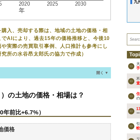
九
を購入、売却する際は、地域の土地の価格・相
でAIにより、過去15年の価格推移と、今後10
価や実際の売買取引事例、人口推計も参考にし
研究所の水谷昂太郎氏の協力で作成）
Topi
大
手
開く ▼
不
査
地の価格・相場は？
し）の土地の価格・相場は？
住
0年前比+6.7%）
の
1
0年前比+6.7%）
ー
なる？
地の過去の売買事例
引
較
地価格
リ