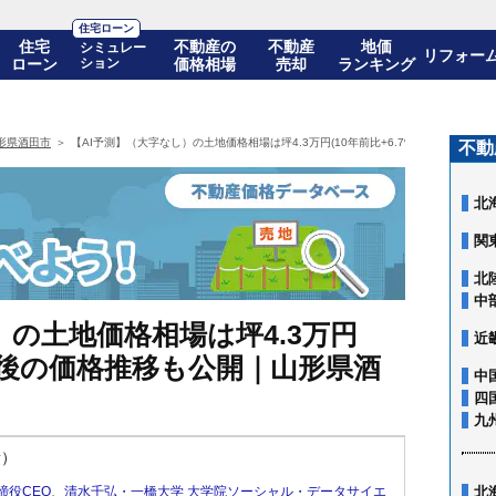
住宅ローン
住宅
不動産の
不動産
地価
シミュレー
リフォー
ローン
ション
価格相場
売却
ランキング
形県酒田市
【AI予測】（大字なし）の土地価格相場は坪4.3万円(10年前比+6.7%)! 10年後の
不動
北
関
北
中
）の土地価格相場は坪4.3万円
近
 10年後の価格推移も公開｜山形県酒
中
四
九
新）
締役CEO
、
清水千弘・一橋大学 大学院ソーシャル・データサイエ
北