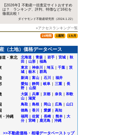
【2026年】不動産一括査定サイトおすすめ
は？ ランキング、評判、特徴など16社を
徹底比較！
ダイヤモンド不動産研究所（2024.1.22）
»アクセスランキング一覧
24時間
1週間
1カ月
産（土地）価格データベース
海道・東北
北海道
|
青森
|
岩手
|
宮城
|
秋
田
|
山形
|
福島
東
東京
|
神奈川
|
埼玉
|
千葉
|
茨
城
|
栃木
|
群馬
陸
新潟
|
富山
|
石川
|
福井
部
愛知
|
静岡
|
岐阜
|
三重
|
長
野
|
山梨
畿
大阪
|
兵庫
|
京都
|
奈良
|
和歌
山
|
滋賀
国
鳥取
|
島根
|
岡山
|
広島
|
山口
国
徳島
|
香川
|
愛媛
|
高知
州・沖縄
福岡
|
佐賀
|
長崎
|
熊本
|
大
根
分
|
宮崎
|
鹿児島
|
沖縄
橋
町
>>不動産価格・相場データベーストップ