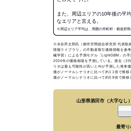
また、周辺エリアの10年後の平
なエリアと言える。
※周辺エリア平均は、周囲の市町村・都道府県
※水谷昂太郎氏（都市空間総合研究所 代表取
情報ライブラリ
」の不動産取引価格情報を参考
械学習）による予測モデル「LightGBM」の手
2034年の価格相場を予測している。過去（2
リオは最も可能性が高いとAIが予測した将来
価がノーマルシナリオに比べて約1.1倍で推
価がノーマルシナリオに比べて約0.9倍で推
山形県酒田市（大字なし
最寄り