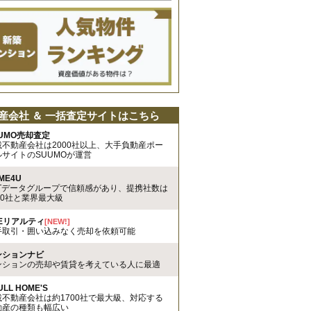
産会社 ＆ 一括査定サイトはこちら
UMO売却査定
載不動産会社は2000社以上、大手負動産ポー
ルサイトのSUUMOが運営
ME4U
TTデータグループで信頼感があり、提携社数は
00社と業界最大級
REリアルティ
[NEW!]
手取引・囲い込みなく売却を依頼可能
ンションナビ
ンションの売却や賃貸を考えている人に最適
ULL HOME'S
載不動産会社は約1700社で最大級、対応する
動産の種類も幅広い