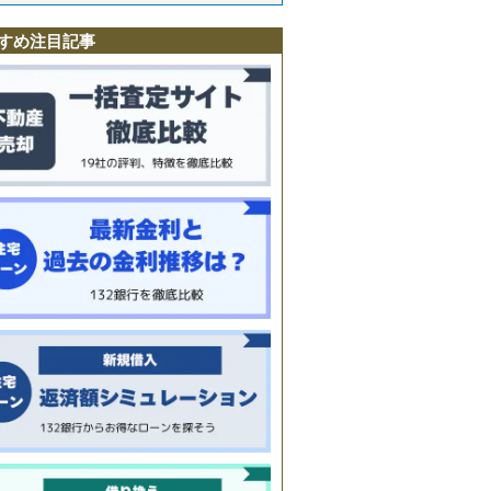
すめ注目記事
丘
町