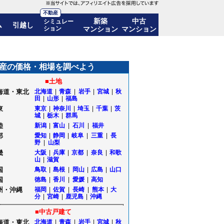
不動産
新築
中古
シミュレー
ム
引越し
ション
マンション
マンション
価格推移も公開｜山形県酒田市
産の価格・相場を調べよう
■土地
海道・東北
北海道
|
青森
|
岩手
|
宮城
|
秋
田
|
山形
|
福島
東
東京
|
神奈川
|
埼玉
|
千葉
|
茨
城
|
栃木
|
群馬
陸
新潟
|
富山
|
石川
|
福井
部
愛知
|
静岡
|
岐阜
|
三重
|
長
野
|
山梨
畿
大阪
|
兵庫
|
京都
|
奈良
|
和歌
山
|
滋賀
国
鳥取
|
島根
|
岡山
|
広島
|
山口
国
徳島
|
香川
|
愛媛
|
高知
州・沖縄
福岡
|
佐賀
|
長崎
|
熊本
|
大
分
|
宮崎
|
鹿児島
|
沖縄
■中古戸建て
海道・東北
北海道
|
青森
|
岩手
|
宮城
|
秋