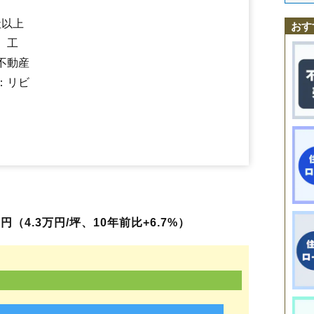
坂野辺新田
砂越
砂越緑町
山居町
十里塚
新橋
末広町
住吉町
千石町
千日町
砂越駅
高砂
東酒田駅
高見台
酒田駅
竹田
堤町
本楯駅
手蔵田
東栄町
中町
楢橋
新井田町
新堀
社以上
おす
錦町
（大字なし）
浜田
浜松町
東泉町
東大町
東中の口町
東両羽町
、工
光ケ丘
日吉町
広野
藤塚
富士見町
船場町
麓
穂積
松美町
みずほ
緑ケ
緑町
南新町
宮海
宮野浦
本楯
山寺
山元
ゆたか
四ツ興野
両羽町
若竹
不動産
若浜町
若原町
若宮町
：リビ
（4.3万円/坪、10年前比+6.7%）