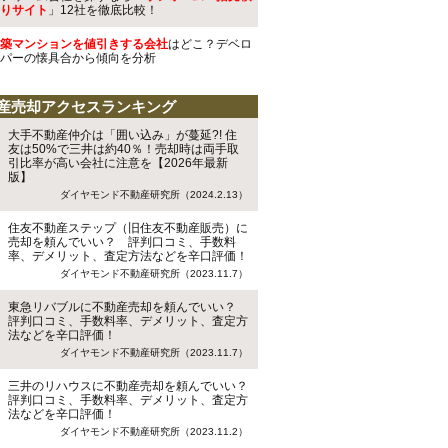
りサイト
」12社を徹底比較！
築マンションを値引きする会社
はどこ？デベロ
パーの懐具合から傾向を分析
産売却アクセスランキング
大手不動産仲介は「囲い込み」が蔓延?! 住
友は50%で三井は約40％！売却時は両手取
引比率が高い会社に注意を【2026年最新
版】
ダイヤモンド不動産研究所（2024.2.13）
住友不動産ステップ（旧住友不動産販売）に
売却を頼んでいい？ 評判口コミ、手数料
率、デメリット、査定方法などを辛口評価！
ダイヤモンド不動産研究所（2023.11.7）
東急リバブルに不動産売却を頼んでいい？
評判口コミ、手数料率、デメリット、査定方
法などを辛口評価！
ダイヤモンド不動産研究所（2023.11.7）
三井のリハウスに不動産売却を頼んでいい？
評判口コミ、手数料率、デメリット、査定方
法などを辛口評価！
ダイヤモンド不動産研究所（2023.11.2）