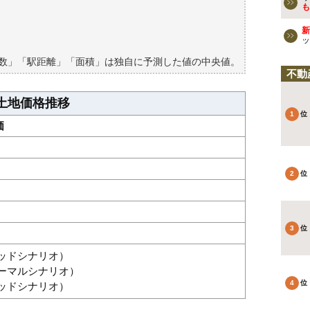
検討しよう
も
買える？
新
ッ
築数」「駅距離」「面積」は独自に予測した値の中央値。
不動
土地価格推移
価
グッドシナリオ）
ノーマルシナリオ）
バッドシナリオ）